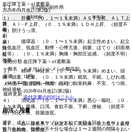
血圧降下薬 > α1遮断薬
１１．２． その他の副作用
2026年04月改訂(第2版)
薬剤情報
後発品
１）． 肝臓：（０．１〜１％未満）ＡＳＴ上昇、ＡＬＴ上
後
昇、Ａｌ−Ｐ上昇、（０．１％未満）ＬＤＨ上昇、（頻度不
毒
明）胆汁うっ滞。
劇
２）． 循環器：（０．１〜１％未満）起立性めまい、起立
麻
性低血圧、低血圧、動悸・心悸亢進、頻脈、ほてり（顔面潮
向
紅等）、（０．１％未満）胸痛・胸部圧迫感、（頻度不明）
覚
徐脈。
薬効分類
血圧降下薬 > α1遮断薬
一般名
ドキサゾシンメシル酸塩錠
３）． 精神・神経系：（０．１〜１％未満）めまい、頭
薬価
15
円
痛・頭重、眩暈、（０．１％未満）眠気、不眠、しびれ感、
（頻度不明）耳鳴、興奮、振戦、知覚鈍麻、不安、うつ病、
メーカー
陽進堂ホールディングス
神経過敏。
2026年04月改訂(第2版)
最終更新
添付文書のPDFはこちら
４）． 消化器：（０．１〜１％未満）悪心・嘔吐、（０．
１％未満）腹痛、口渇、食欲不振、下痢、便秘、（頻度不
用法・用量
明）消化不良、鼓腸放屁。
通常、成人にはドキサゾシンとして１日１回０．５ｍｇより
５）． 筋・骨格系：（頻度不明）関節痛、筋力低下、筋痙
投与を始め、効果が不十分な場合は１〜２週間の間隔をおい
直、筋肉痛、背部痛。