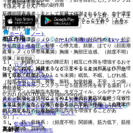
（肝機能障害患者）
１１．２． その他の副作用
ではありません。
肝機能障害患者：主として肝臓で代謝されるため、血中濃度
１）． 肝臓：（０．１〜１％未満）ＡＳＴ上昇、ＡＬＴ上
−時間曲線下面積（ＡＵＣ）が増大することがある〔１６．
昇、Ａｌ−Ｐ上昇、（０．１％未満）ＬＤＨ上昇、（頻度不
６．２参照〕。
明）胆汁うっ滞。
ホーム
ノート
相互作用
２）． 循環器：（０．１〜１％未満）起立性めまい、起立
表・計算
レジメン
CTCAE
抗菌薬ガイド
ERマニュ
性低血圧、低血圧、動悸・心悸亢進、頻脈、ほてり（顔面潮
アル
薬剤情報
ポスト
１０．２． 併用注意：
紅等）、（０．１％未満）胸痛・胸部圧迫感、（頻度不明）
徐脈。
新規登録
１）． 利尿剤又は他の降圧剤［相互に作用を増強するおそ
ログイン
れがあるので、減量するなど注意すること（相互に作用を増
３）． 精神・神経系：（０．１〜１％未満）めまい、頭
監修医師一覧
強するおそれがある）］。
痛・頭重、眩暈、（０．１％未満）眠気、不眠、しびれ感、
UpToDate特別割引
（頻度不明）耳鳴、興奮、振戦、知覚鈍麻、不安、うつ病、
運営会社
２）． ホスホジエステラーゼ５阻害作用を有する薬剤（バ
神経過敏。
ルデナフィル塩酸塩水和物、タダラフィル、シルデナフィル
© 2021 HOKUTO Inc. All rights reserved.
クエン酸塩）［併用によりめまい等の自覚症状を伴う症候性
４）． 消化器：（０．１〜１％未満）悪心・嘔吐、（０．
利用規約
プライバシーポリシー
お問い合わせ
低血圧を来したとの報告がある（血管拡張作用による降圧作
１％未満）腹痛、口渇、食欲不振、下痢、便秘、（頻度不
ホーム
表・計算
レジメン
CTCAE
抗菌薬ガイド
用を有するため、本剤の降圧作用を増強することがあ
明）消化不良、鼓腸放屁。
ERマニュアル
薬剤情報
ポスト
る）］。
５）． 筋・骨格系：（頻度不明）関節痛、筋力低下、筋痙
監修医師一覧
直、筋肉痛、背部痛。
高齢者
UpToDate特別割引