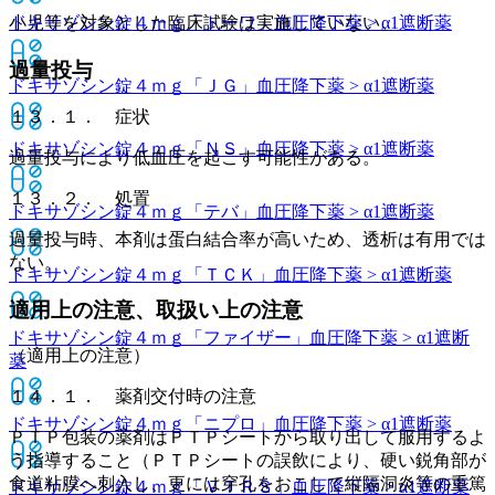
ドキサゾシン錠４ｍｇ「トーワ」
血圧降下薬 > α1遮断薬
小児等を対象とした臨床試験は実施していない。
過量投与
ドキサゾシン錠４ｍｇ「ＪＧ」
血圧降下薬 > α1遮断薬
１３．１． 症状
ドキサゾシン錠４ｍｇ「ＮＳ」
血圧降下薬 > α1遮断薬
過量投与により低血圧を起こす可能性がある。
１３．２． 処置
ドキサゾシン錠４ｍｇ「テバ」
血圧降下薬 > α1遮断薬
過量投与時、本剤は蛋白結合率が高いため、透析は有用では
ない。
ドキサゾシン錠４ｍｇ「ＴＣＫ」
血圧降下薬 > α1遮断薬
適用上の注意、取扱い上の注意
ドキサゾシン錠４ｍｇ「ファイザー」
血圧降下薬 > α1遮断
（適用上の注意）
薬
１４．１． 薬剤交付時の注意
ドキサゾシン錠４ｍｇ「ニプロ」
血圧降下薬 > α1遮断薬
ＰＴＰ包装の薬剤はＰＴＰシートから取り出して服用するよ
う指導すること（ＰＴＰシートの誤飲により、硬い鋭角部が
食道粘膜へ刺入し、更には穿孔をおこして縦隔洞炎等の重篤
ドキサゾシン錠４ｍｇ「ＶＴＲＳ」
血圧降下薬 > α1遮断薬