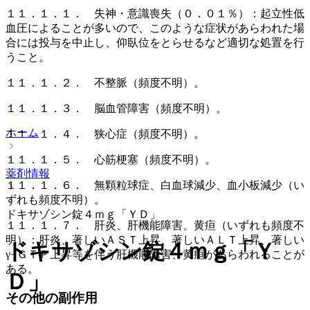
１１．１．１． 失神・意識喪失（０．０１％）：起立性低
血圧によることが多いので、このような症状があらわれた場
合には投与を中止し、仰臥位をとらせるなど適切な処置を行
うこと。
１１．１．２． 不整脈（頻度不明）。
１１．１．３． 脳血管障害（頻度不明）。
ホーム
１１．１．４． 狭心症（頻度不明）。
１１．１．５． 心筋梗塞（頻度不明）。
薬剤情報
１１．１．６． 無顆粒球症、白血球減少、血小板減少（い
ずれも頻度不明）。
ドキサゾシン錠４ｍｇ「ＹＤ」
１１．１．７． 肝炎、肝機能障害、黄疸（いずれも頻度不
明）：肝炎、著しいＡＳＴ上昇、著しいＡＬＴ上昇、著しい
ドキサゾシン錠４ｍｇ「Ｙ
γ−ＧＴＰ上昇等を伴う肝機能障害、黄疸があらわれることが
ある。
Ｄ」
その他の副作用