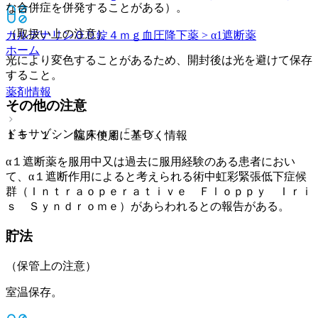
な合併症を併発することがある）。
（取扱い上の注意）
カルデナリンＯＤ錠４ｍｇ
血圧降下薬 > α1遮断薬
ホーム
光により変色することがあるため、開封後は光を避けて保存
すること。
薬剤情報
その他の注意
ドキサゾシン錠４ｍｇ「ＹＤ」
１５．１． 臨床使用に基づく情報
α１遮断薬を服用中又は過去に服用経験のある患者におい
て、α１遮断作用によると考えられる術中虹彩緊張低下症候
群（Ｉｎｔｒａｏｐｅｒａｔｉｖｅ Ｆｌｏｐｐｙ Ｉｒｉ
ｓ Ｓｙｎｄｒｏｍｅ）があらわれるとの報告がある。
貯法
（保管上の注意）
室温保存。