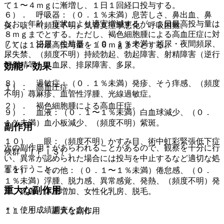
て１〜４ｍｇに漸増し、１日１回経口投与する。
６）． 呼吸器：（０．１％未満）息苦しさ、鼻出血、鼻
なお、年齢、症状により適宜増減するが、１日最高投与量は
炎、咳、（頻度不明）気管支痙攣悪化、呼吸困難。
８ｍｇまでとする。ただし、褐色細胞腫による高血圧症に対
７）． 泌尿・生殖器：（０．１％未満）頻尿・夜間頻尿、
しては１日最高投与量を１６ｍｇまでとする。
尿失禁、（頻度不明）持続勃起、勃起障害、射精障害（逆行
性射精等）、血尿、排尿障害、多尿。
効能・効果
８）． 過敏症：（０．１％未満）発疹、そう痒感、（頻度
１）． 高血圧症。
不明）蕁麻疹、血管性浮腫、光線過敏症。
２）． 褐色細胞腫による高血圧症。
９）． 血液：（０．１〜１％未満）白血球減少、（０．
１％未満）血小板減少、（頻度不明）紫斑。
副作用
１０）． 眼：（頻度不明）かすみ目、術中虹彩緊張低下症
次の副作用＊があらわれることがあるので、観察を十分に行
候群（ＩＦＩＳ）。
い、異常が認められた場合には投与を中止するなど適切な処
置を行うこと。
１１）． その他：（０．１〜１％未満）倦怠感、（０．
１％未満）浮腫、脱力感、異常感覚、発熱、（頻度不明）発
重大な副作用
汗、疼痛、体重増加、女性化乳房、脱毛。
＊）使用成績調査を含む。
１１．１． 重大な副作用