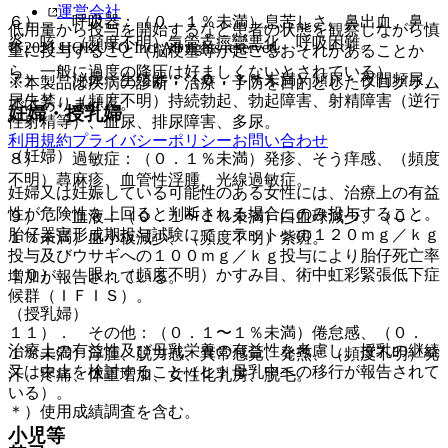
運営会社
６）． 呼吸器：（０．１％未満）息苦しさ、鼻出血、鼻
低用量から投与を開始するなど患者の状態を観察しながら慎
炎、咳、（頻度不明）気管支痙攣悪化、呼吸困難。
© 2021 HOKUTO Inc. All rights reserved.
重に投与すること（脳梗塞等が起こるおそれがあることか
ら、一般に過度の降圧は好ましくないとされている）。
７）． 泌尿・生殖器：（０．１％未満）頻尿・夜間頻尿、
※本製品は疾病の診断・治療・予防を目的としたプログラム
尿失禁、（頻度不明）持続勃起、勃起障害、射精障害（逆行
ではありません。
妊婦・授乳婦
性射精等）、血尿、排尿障害、多尿。
利用規約
プライバシーポリシー
お問い合わせ
（妊婦）
８）． 過敏症：（０．１％未満）発疹、そう痒感、（頻度
不明）蕁麻疹、血管性浮腫、光線過敏症。
妊婦又は妊娠している可能性のある女性には、治療上の有益
性が危険性を上回ると判断される場合にのみ投与すること。
９）． 血液：（０．１〜１％未満）白血球減少、（０．
胎仔器官形成期投与試験にて、ラットへの１２０ｍｇ／ｋｇ
１％未満）血小板減少、（頻度不明）紫斑。
投与及びウサギへの１００ｍｇ／ｋｇ投与により胎仔死亡率
１０）． 眼：（頻度不明）かすみ目、術中虹彩緊張低下症
増加が報告されている。
候群（ＩＦＩＳ）。
（授乳婦）
１１）． その他：（０．１〜１％未満）倦怠感、（０．
治療上の有益性及び母乳栄養の有益性を考慮し、授乳の継続
１％未満）浮腫、脱力感、異常感覚、発熱、（頻度不明）発
又は中止を検討すること（ヒト母乳中への移行が報告されて
汗、疼痛、体重増加、女性化乳房、脱毛。
いる）。
＊）使用成績調査を含む。
小児等