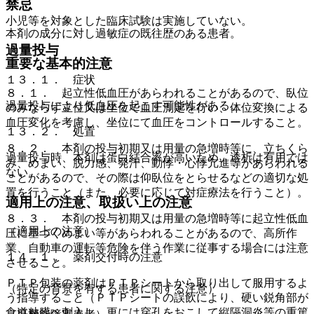
禁忌
小児等を対象とした臨床試験は実施していない。
本剤の成分に対し過敏症の既往歴のある患者。
過量投与
重要な基本的注意
１３．１． 症状
８．１． 起立性低血圧があらわれることがあるので、臥位
過量投与により低血圧を起こす可能性がある。
のみならず立位又は坐位で血圧測定を行い、体位変換による
血圧変化を考慮し、坐位にて血圧をコントロールすること。
１３．２． 処置
８．２． 本剤の投与初期又は用量の急増時等に、立ちくら
過量投与時、本剤は蛋白結合率が高いため、透析は有用では
み、めまい、脱力感、発汗、動悸・心悸亢進等があらわれる
ない。
ことがあるので、その際は仰臥位をとらせるなどの適切な処
置を行うこと（また、必要に応じて対症療法を行うこと）。
適用上の注意、取扱い上の注意
８．３． 本剤の投与初期又は用量の急増時等に起立性低血
（適用上の注意）
圧に基づくめまい等があらわれることがあるので、高所作
業、自動車の運転等危険を伴う作業に従事する場合には注意
１４．１． 薬剤交付時の注意
させること。
ＰＴＰ包装の薬剤はＰＴＰシートから取り出して服用するよ
（特定の背景を有する患者に関する注意）
う指導すること（ＰＴＰシートの誤飲により、硬い鋭角部が
食道粘膜へ刺入し、更には穿孔をおこして縦隔洞炎等の重篤