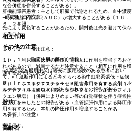
（肝機能障害患者）
な合併症を併発することがある）。
肝機能障害患者：主として肝臓で代謝されるため、血中濃度
（取扱い上の注意）
−時間曲線下面積（ＡＵＣ）が増大することがある〔１６．
６．２参照〕。
光により変色することがあるため、開封後は光を避けて保存
すること。
相互作用
その他の注意
１０．２． 併用注意：
１５．１． 臨床使用に基づく情報
１）． 利尿剤又は他の降圧剤［相互に作用を増強するおそ
れがあるので、減量するなど注意すること（相互に作用を増
α１遮断薬を服用中又は過去に服用経験のある患者におい
強するおそれがある）］。
て、α１遮断作用によると考えられる術中虹彩緊張低下症候
群（Ｉｎｔｒａｏｐｅｒａｔｉｖｅ Ｆｌｏｐｐｙ Ｉｒｉ
２）． ホスホジエステラーゼ５阻害作用を有する薬剤（バ
ｓ Ｓｙｎｄｒｏｍｅ）があらわれるとの報告がある。
ルデナフィル塩酸塩水和物、タダラフィル、シルデナフィル
クエン酸塩）［併用によりめまい等の自覚症状を伴う症候性
貯法
低血圧を来したとの報告がある（血管拡張作用による降圧作
用を有するため、本剤の降圧作用を増強することがあ
（保管上の注意）
る）］。
室温保存。
高齢者