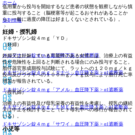
ホーム
低用量から投与を開始するなど患者の状態を観察しながら慎
重に投与すること（脳梗塞等が起こるおそれがあることか
ら、一般に過度の降圧は好ましくないとされている）。
薬剤情報
妊婦・授乳婦
ドキサゾシン錠４ｍｇ「ＹＤ」
（妊婦）
カルデナリン錠４ｍｇ
血圧降下薬 > α1遮断薬
妊婦又は妊娠している可能性のある女性には、治療上の有益
性が危険性を上回ると判断される場合にのみ投与すること。
胎仔器官形成期投与試験にて、ラットへの１２０ｍｇ／ｋｇ
ドキサゾシン錠４ｍｇ「タナベ」
血圧降下薬 > α1遮断薬
投与及びウサギへの１００ｍｇ／ｋｇ投与により胎仔死亡率
増加が報告されている。
ドキサゾシン錠４ｍｇ「アメル」
血圧降下薬 > α1遮断薬
（授乳婦）
治療上の有益性及び母乳栄養の有益性を考慮し、授乳の継続
ドキサゾシン錠４ｍｇ「ＥＭＥＣ」
血圧降下薬 > α1遮断薬
又は中止を検討すること（ヒト母乳中への移行が報告されて
いる）。
ドキサゾシン錠４ｍｇ「サワイ」
血圧降下薬 > α1遮断薬
小児等