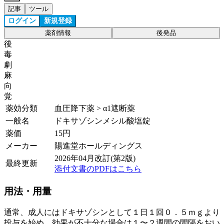
記事
ツール
ログイン
新規登録
薬剤情報
後発品
後
毒
劇
麻
向
覚
薬効分類
血圧降下薬 > α1遮断薬
一般名
ドキサゾシンメシル酸塩錠
薬価
15
円
メーカー
陽進堂ホールディングス
2026年04月改訂(第2版)
最終更新
添付文書のPDFはこちら
用法・用量
通常、成人にはドキサゾシンとして１日１回０．５ｍｇより
投与を始め、効果が不十分な場合は１〜２週間の間隔をおい