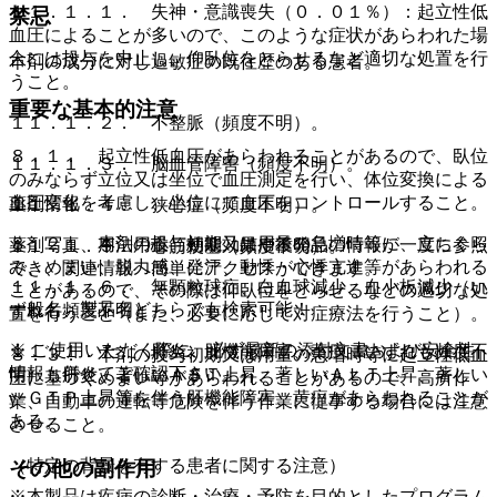
１１．１．１． 失神・意識喪失（０．０１％）：起立性低
禁忌
血圧によることが多いので、このような症状があらわれた場
合には投与を中止し、仰臥位をとらせるなど適切な処置を行
本剤の成分に対し過敏症の既往歴のある患者。
うこと。
重要な基本的注意
１１．１．２． 不整脈（頻度不明）。
８．１． 起立性低血圧があらわれることがあるので、臥位
１１．１．３． 脳血管障害（頻度不明）。
のみならず立位又は坐位で血圧測定を行い、体位変換による
血圧変化を考慮し、坐位にて血圧をコントロールすること。
薬剤情報
１１．１．４． 狭心症（頻度不明）。
８．２． 本剤の投与初期又は用量の急増時等に、立ちくら
薬剤写真、用法用量、効能効果や後発品の情報が一度に参照
１１．１．５． 心筋梗塞（頻度不明）。
み、めまい、脱力感、発汗、動悸・心悸亢進等があらわれる
でき、関連情報へ簡単にアクセスができます。
１１．１．６． 無顆粒球症、白血球減少、血小板減少（い
ことがあるので、その際は仰臥位をとらせるなどの適切な処
一般名、製品名どちらでも検索可能！
ずれも頻度不明）。
置を行うこと（また、必要に応じて対症療法を行うこと）。
※ ご使用いただく際に、必ず最新の添付文書および安全性
１１．１．７． 肝炎、肝機能障害、黄疸（いずれも頻度不
８．３． 本剤の投与初期又は用量の急増時等に起立性低血
情報も併せてご確認下さい。
明）：肝炎、著しいＡＳＴ上昇、著しいＡＬＴ上昇、著しい
圧に基づくめまい等があらわれることがあるので、高所作
γ−ＧＴＰ上昇等を伴う肝機能障害、黄疸があらわれることが
業、自動車の運転等危険を伴う作業に従事する場合には注意
ある。
させること。
（特定の背景を有する患者に関する注意）
その他の副作用
※本製品は疾病の診断・治療・予防を目的としたプログラム