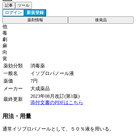
記事
ツール
ログイン
新規登録
薬剤情報
後発品
他
毒
劇
麻
向
覚
薬効分類
消毒薬
一般名
イソプロパノール液
薬価
7
円
メーカー
大成薬品
2023年08月改訂(第1版)
最終更新
添付文書のPDFはこちら
用法・用量
通常イソプロパノールとして、５０％液を用いる。