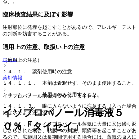
る］。
臨床検査結果に及ぼす影響
注射部位に発赤を起こすことがあるので、アレルギーテスト
の判断を妨害することがある。
適用上の注意、取扱い上の注意
ホーム
（適用上の注意）
１４．１． 薬剤使用時の注意
薬剤情報
１４．１．１． 本剤は希釈せず、そのまま使用すること。
１４．１．２． 外用にのみ使用すること。
イソプロパノール消毒液５０％「タイセイ」
１４．１．３． 眼に入らないように注意する（入った場合
イソプロパノール消毒液５
には水でよく洗い流す）。
０％「タイセイ」
１４．１．４． イソプロパノール蒸気に大量に又は繰り返
しさらされた場合、粘膜への刺激、頭痛等を起こすことがあ
るので、広範囲又は長期間使用する場合には、蒸気の吸入に