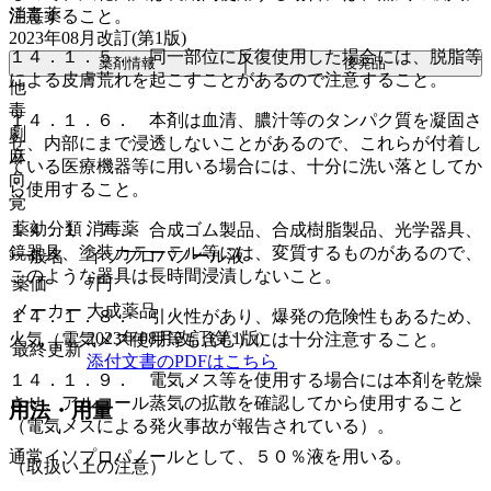
消毒薬
注意すること。
2023年08月改訂(第1版)
１４．１．５． 同一部位に反復使用した場合には、脱脂等
薬剤情報
後発品
による皮膚荒れを起こすことがあるので注意すること。
他
毒
１４．１．６． 本剤は血清、膿汁等のタンパク質を凝固さ
劇
せ、内部にまで浸透しないことがあるので、これらが付着し
麻
ている医療機器等に用いる場合には、十分に洗い落としてか
向
ら使用すること。
覚
薬効分類
消毒薬
１４．１．７． 合成ゴム製品、合成樹脂製品、光学器具、
鏡器具、塗装カテーテル等には、変質するものがあるので、
一般名
イソプロパノール液
このような器具は長時間浸漬しないこと。
薬価
7
円
メーカー
大成薬品
１４．１．８． 引火性があり、爆発の危険性もあるため、
2023年08月改訂(第1版)
火気（電気メス使用等も含む）には十分注意すること。
最終更新
添付文書のPDFはこちら
１４．１．９． 電気メス等を使用する場合には本剤を乾燥
させ、アルコール蒸気の拡散を確認してから使用すること
用法・用量
（電気メスによる発火事故が報告されている）。
通常イソプロパノールとして、５０％液を用いる。
（取扱い上の注意）