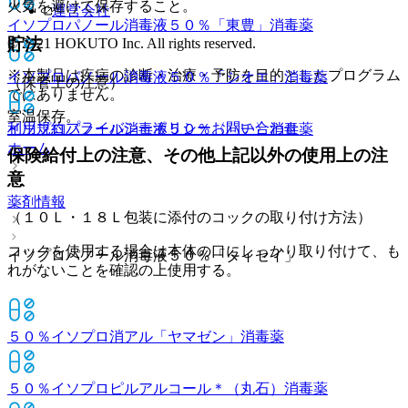
火気を避けて保存すること。
運営会社
イソプロパノール消毒液５０％「東豊」
消毒薬
貯法
© 2021 HOKUTO Inc. All rights reserved.
※本製品は疾病の診断・治療・予防を目的としたプログラム
イソプロパノール消毒液５０％「シオエ」
消毒薬
（保管上の注意）
ではありません。
室温保存。
利用規約
プライバシーポリシー
お問い合わせ
イソプロパノール消毒液５０％〈ハチ〉
消毒薬
ホーム
保険給付上の注意、その他上記以外の使用上の注
意
薬剤情報
（１０Ｌ・１８Ｌ包装に添付のコックの取り付け方法）
コックを使用する場合は本体の口にしっかり取り付けて、も
イソプロパノール消毒液５０％「タイセイ」
れがないことを確認の上使用する。
５０％イソプロ消アル「ヤマゼン」
消毒薬
５０％イソプロピルアルコール＊（丸石）
消毒薬