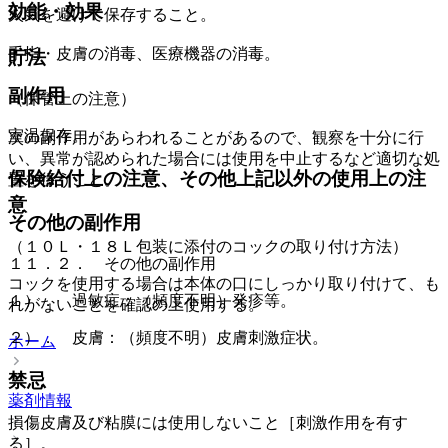
効能・効果
火気を避けて保存すること。
手指・皮膚の消毒、医療機器の消毒。
貯法
副作用
（保管上の注意）
室温保存。
次の副作用があらわれることがあるので、観察を十分に行
い、異常が認められた場合には使用を中止するなど適切な処
保険給付上の注意、その他上記以外の使用上の注
置を行うこと。
意
その他の副作用
（１０Ｌ・１８Ｌ包装に添付のコックの取り付け方法）
１１．２． その他の副作用
コックを使用する場合は本体の口にしっかり取り付けて、も
１）． 過敏症：（頻度不明）発疹等。
れがないことを確認の上使用する。
２）． 皮膚：（頻度不明）皮膚刺激症状。
ホーム
禁忌
薬剤情報
損傷皮膚及び粘膜には使用しないこと［刺激作用を有す
る］。