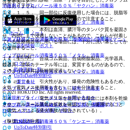
注意すること。
消毒用イソプロパノール液５０％「ヤクハン」
消毒薬
ではありません。
１４．１．５． 同一部位に反復使用した場合には、脱脂等
による皮膚荒れを起こすことがあるので注意すること。
イソプロパノール消毒液５０％「ヨシダ」
消毒薬
１４．１．６． 本剤は血清、膿汁等のタンパク質を凝固さ
ホーム
ノート
せ、内部にまで浸透しないことがあるので、これらが付着し
イソプロパノール消毒液５０％「カネイチ」
消毒薬
表・計算
レジメン
CTCAE
抗菌薬ガイド
ERマニュ
ている医療機器等に用いる場合には、十分に洗い落としてか
アル
薬剤情報
ポスト
ら使用すること。
イソプロパノール消毒液５０％「メタル」
消毒薬
新規登録
１４．１．７． 合成ゴム製品、合成樹脂製品、光学器具、
ログイン
鏡器具、塗装カテーテル等には、変質するものがあるので、
監修医師一覧
このような器具は長時間浸漬しないこと。
イソプロパノール消毒液５０％「イマヅ」
消毒薬
UpToDate特別割引
１４．１．８． 引火性があり、爆発の危険性もあるため、
運営会社
火気（電気メス使用等も含む）には十分注意すること。
イソプロパノール消毒液５０％「昭和」
消毒薬
© 2021 HOKUTO Inc. All rights reserved.
利用規約
プライバシーポリシー
お問い合わせ
１４．１．９． 電気メス等を使用する場合には本剤を乾燥
ホーム
表・計算
レジメン
CTCAE
抗菌薬ガイド
させ、アルコール蒸気の拡散を確認してから使用すること
イソプロパノール消毒液５０％「ニプロ」
消毒薬
ERマニュアル
薬剤情報
ポスト
（電気メスによる発火事故が報告されている）。
監修医師一覧
（取扱い上の注意）
イソプロパノール消毒液５０％「ケンエー」
消毒薬
UpToDate特別割引