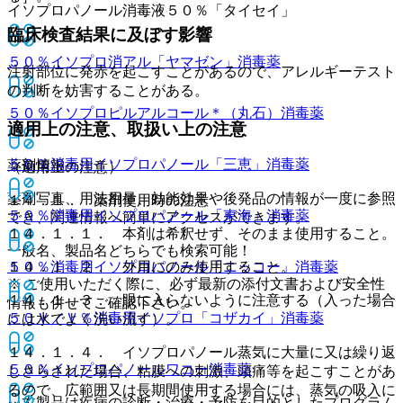
イソプロパノール消毒液５０％「タイセイ」
臨床検査結果に及ぼす影響
５０％イソプロ消アル「ヤマゼン」
消毒薬
注射部位に発赤を起こすことがあるので、アレルギーテスト
の判断を妨害することがある。
５０％イソプロピルアルコール＊（丸石）
消毒薬
適用上の注意、取扱い上の注意
５０％消毒用イソプロパノール「三恵」
消毒薬
薬剤情報
（適用上の注意）
薬剤写真、用法用量、効能効果や後発品の情報が一度に参照
１４．１． 薬剤使用時の注意
５０％消毒用イソプロパノール「東海」
消毒薬
でき、関連情報へ簡単にアクセスができます。
１４．１．１． 本剤は希釈せず、そのまま使用すること。
一般名、製品名どちらでも検索可能！
５０％消毒用イソプロパノール「ニッコー」
１４．１．２． 外用にのみ使用すること。
消毒薬
※ ご使用いただく際に、必ず最新の添付文書および安全性
１４．１．３． 眼に入らないように注意する（入った場合
情報も併せてご確認下さい。
５０Ｖ／Ｖ％消毒用イソプロ「コザカイ」
消毒薬
には水でよく洗い流す）。
１４．１．４． イソプロパノール蒸気に大量に又は繰り返
５０％イソプロパノールワコー
消毒薬
しさらされた場合、粘膜への刺激、頭痛等を起こすことがあ
るので、広範囲又は長期間使用する場合には、蒸気の吸入に
※本製品は疾病の診断・治療・予防を目的としたプログラム