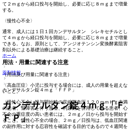
て２ｍｇから経口投与を開始し、必要に応じ８ｍｇまで増量
する。
〈慢性心不全〉
通常、成人には１日１回カンデサルタン シレキセチルとし
て４ｍｇから経口投与を開始し、必要に応じ８ｍｇまで増量
できる。なお、原則として、アンジオテンシン変換酵素阻害
剤以外による基礎治療は継続すること。
ホーム
用法・用量に関連する注意
薬剤情報
（用法及び用量に関連する注意）
〈高血圧症〉小児に投与する場合には、成人の用量を超えな
カンデサルタン錠４ｍｇ「ＦＦＰ」
いこと。
〈慢性心不全〉投与開始時の収縮期血圧１２０ｍｍＨｇ未満
カンデサルタン錠４ｍｇ「Ｆ
の患者、腎障害を伴う患者、利尿剤を併用している患者、心
不全の重症度の高い患者には、２ｍｇ／日から投与を開始す
ＦＰ」
ること。慢性心不全の場合、２ｍｇ／日投与は、低血圧関連
の副作用に対する忍容性を確認する目的であるので４週間を