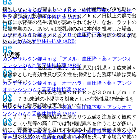
授乳しないことが望ましい（ラットの周産期及び授乳期に本
カンデサルタン錠４ｍｇ「ＴＣＫ」
血圧降下薬 > アンジオ
剤を強制経口投与すると、１０ｍｇ／ｋｇ／日以上の群で出
テンシン2 (A2) 受容体拮抗薬 (ARB)
生仔に水腎症の発生増加が認められており、なお、ラットの
妊娠末期のみ、あるいは授乳期のみに本剤を投与した場合、
カンデサルタン錠４ｍｇ「ＹＤ」
血圧降下薬 > アンジオテ
いずれも３００ｍｇ／ｋｇ／日で出生仔に水腎症の増加が認
ンシン2 (A2) 受容体拮抗薬 (ARB)
められている）。
小児等
カンデサルタン錠４ｍｇ「アメル」
血圧降下薬 > アンジオ
テンシン2 (A2) 受容体拮抗薬 (ARB)
９．７．１． 低出生体重児、新生児又は乳児＜１歳未満＞
を対象とした有効性及び安全性を指標とした臨床試験は実施
していない。
カンデサルタン錠４ｍｇ「オーハラ」
血圧降下薬 > アンジ
オテンシン2 (A2) 受容体拮抗薬 (ARB)
９．７．２． 糸球体ろ過量＜ＧＦＲ＞が３０ｍＬ／ｍｉｎ
／１．７３u未満の小児等を対象とした有効性及び安全性を
指標とした臨床試験は実施していない。
カンデサルタン錠４ｍｇ「杏林」
血圧降下薬 > アンジオテ
ンシン2 (A2) 受容体拮抗薬 (ARB)
９．７．３． 腎機能及び血清カリウム値を注意深く観察す
ること（小児等の高血圧では腎機能異常を伴うことが多い。
特に、腎機能に影響を及ぼす状態の小児等（発熱状態の小児
カンデサルタン錠４ｍｇ「ケミファ」
血圧降下薬 > アンジ
等、脱水状態の小児等）の患者に本剤を投与する場合や他の
オテンシン2 (A2) 受容体拮抗薬 (ARB)