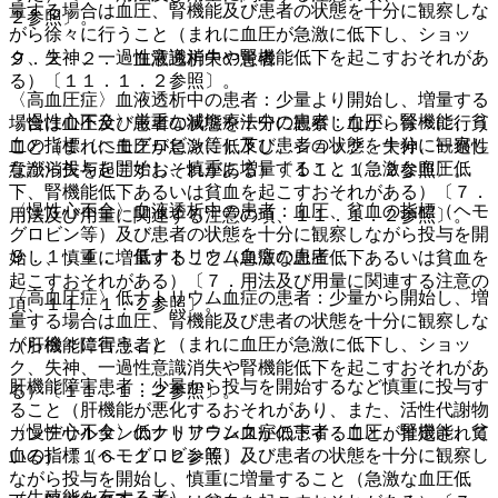
量する場合は血圧、腎機能及び患者の状態を十分に観察しな
２参照〕。
がら徐々に行うこと（まれに血圧が急激に低下し、ショッ
ク、失神、一過性意識消失や腎機能低下を起こすおそれがあ
９．２．２． 血液透析中の患者
る）〔１１．１．２参照〕。
〈高血圧症〉血液透析中の患者：少量より開始し、増量する
〈慢性心不全〉厳重な減塩療法中の患者：血圧、腎機能、貧
場合は血圧及び患者の状態を十分に観察しながら徐々に行う
血の指標（ヘモグロビン等）及び患者の状態を十分に観察し
こと（まれに血圧が急激に低下し、ショック、失神、一過性
ながら投与を開始し、慎重に増量すること（急激な血圧低
意識消失を起こすおそれがある）〔１１．１．２参照〕。
下、腎機能低下あるいは貧血を起こすおそれがある）〔７．
〈慢性心不全〉血液透析中の患者：血圧、貧血の指標（ヘモ
用法及び用量に関連する注意の項、１１．１．２参照〕。
グロビン等）及び患者の状態を十分に観察しながら投与を開
９．１．４． 低ナトリウム血症の患者
始し、慎重に増量すること（急激な血圧低下あるいは貧血を
起こすおそれがある）〔７．用法及び用量に関連する注意の
〈高血圧症〉低ナトリウム血症の患者：少量から開始し、増
項、１１．１．２参照〕。
量する場合は血圧、腎機能及び患者の状態を十分に観察しな
がら徐々に行うこと（まれに血圧が急激に低下し、ショッ
（肝機能障害患者）
ク、失神、一過性意識消失や腎機能低下を起こすおそれがあ
肝機能障害患者：少量から投与を開始するなど慎重に投与す
る）〔１１．１．２参照〕。
ること（肝機能が悪化するおそれがあり、また、活性代謝物
〈慢性心不全〉低ナトリウム血症の患者：血圧、腎機能、貧
カンデサルタンのクリアランスが低下することが推定されて
血の指標（ヘモグロビン等）及び患者の状態を十分に観察し
いる）〔１６．１．２参照〕。
ながら投与を開始し、慎重に増量すること（急激な血圧低
（生殖能を有する者）