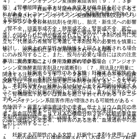
４）． アンジオテンシン変換酵素阻害剤〔９．７．３参
照〕［腎機能障害、高カリウム血症及び低血圧を起こすおそ
９．４．１． 妊娠する可能性のある女性：妊娠しているこ
れがある（レニン−アンジオテンシン系阻害作用が増強され
とが把握されずアンジオテンシン変換酵素阻害剤又はアンジ
る可能性がある）］。
オテンシン２受容体拮抗剤を使用し、胎児・新生児への影響
（腎不全、頭蓋形成不全・肺形成不全・腎形成不全、死亡
５）． リチウム［リチウム中毒が報告されている（腎尿細
等）が認められた例が報告されているので、本剤の投与に先
管におけるリチウムの再吸収が促進される）］。
立ち、代替薬の有無等も考慮して本剤投与の必要性を慎重に
検討し、治療上の有益性が危険性を上回ると判断される場合
６）． 次の薬剤により併用治療されている場合：
にのみ投与すること。また、投与が必要な場合には次の注意
事項に留意すること〔９．５妊婦の項参照〕。
@． 次の薬剤により併用治療されている場合（アンジオテ
ンシン変換酵素阻害剤及びβ遮断剤）〔７．用法及び用量に
（１）． 妊娠する可能性のある女性：妊娠する可能性のあ
関連する注意の項、１１．１．２参照〕［慢性心不全の臨床
る女性の場合、本剤投与開始前に妊娠していないことを確認
試験では、併用薬剤に加え更に本剤を併用すると、立ちくら
し、本剤投与中も、妊娠していないことを定期的に確認する
み・ふらつき及び低血圧の発現頻度が高くかつ程度が高いの
こと。投与中に妊娠が判明した場合には、直ちに投与を中止
で、腎機能低下あるいは貧血を起こすおそれがある（レニン
すること。
−アンジオテンシン系阻害作用が増強される可能性がある＜
危険因子＞厳重な減塩療法中の患者、低ナトリウム血症の患
（２）． 妊娠する可能性のある女性：次の事項について、
者、低血圧の患者、ＮＹＨＡ心機能分類３等の比較的重症度
本剤投与開始時に患者に説明すること。また、投与中も必要
の高い慢性心不全患者、腎障害のある患者、血液透析中の患
に応じ説明すること。
者）］。
・ 妊娠する可能性のある女性：妊娠中に本剤を使用した場
A． 次の薬剤により併用治療されている場合（ループ利尿