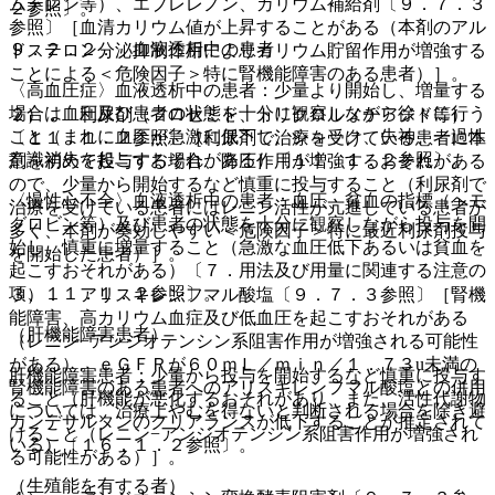
ムテレン等）、エプレレノン、カリウム補給剤〔９．７．３
２参照〕。
参照〕［血清カリウム値が上昇することがある（本剤のアル
９．２．２． 血液透析中の患者
ドステロン分泌抑制作用によりカリウム貯留作用が増強する
ことによる＜危険因子＞特に腎機能障害のある患者）］。
〈高血圧症〉血液透析中の患者：少量より開始し、増量する
場合は血圧及び患者の状態を十分に観察しながら徐々に行う
２）． 利尿剤（フロセミド、トリクロルメチアジド等）
こと（まれに血圧が急激に低下し、ショック、失神、一過性
〔１１．１．２参照〕［利尿剤で治療を受けている患者に本
意識消失を起こすおそれがある）〔１１．１．２参照〕。
剤を初めて投与する場合、降圧作用が増強するおそれがある
ので、少量から開始するなど慎重に投与すること（利尿剤で
〈慢性心不全〉血液透析中の患者：血圧、貧血の指標（ヘモ
治療を受けている患者にはレニン活性が亢進している患者が
グロビン等）及び患者の状態を十分に観察しながら投与を開
多く、本剤が奏効しやすい＜危険因子＞特に最近利尿剤投与
始し、慎重に増量すること（急激な血圧低下あるいは貧血を
を開始した患者）］。
起こすおそれがある）〔７．用法及び用量に関連する注意の
項、１１．１．２参照〕。
３）． アリスキレンフマル酸塩〔９．７．３参照〕［腎機
能障害、高カリウム血症及び低血圧を起こすおそれがある
（肝機能障害患者）
（レニン−アンジオテンシン系阻害作用が増強される可能性
がある）。ｅＧＦＲが６０ｍＬ／ｍｉｎ／１．７３u未満の
肝機能障害患者：少量から投与を開始するなど慎重に投与す
腎機能障害のある患者へのアリスキレンフマル酸塩との併用
ること（肝機能が悪化するおそれがあり、また、活性代謝物
については、治療上やむを得ないと判断される場合を除き避
カンデサルタンのクリアランスが低下することが推定されて
けること（レニン−アンジオテンシン系阻害作用が増強され
いる）〔１６．１．２参照〕。
る可能性がある）］。
（生殖能を有する者）