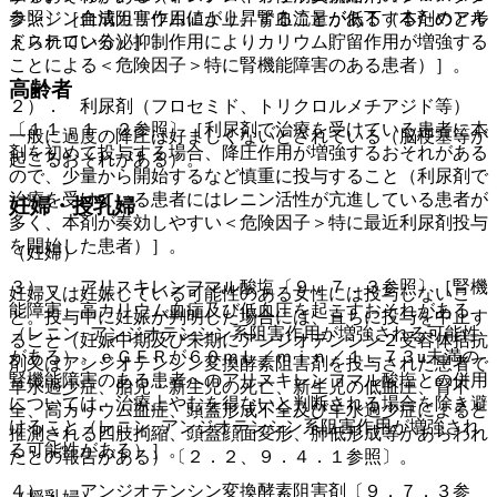
参照〕［血清カリウム値が上昇することがある（本剤のアル
ランジン合成阻害作用により、腎血流量が低下するためと考
ドステロン分泌抑制作用によりカリウム貯留作用が増強する
えられている）］。
ことによる＜危険因子＞特に腎機能障害のある患者）］。
高齢者
２）． 利尿剤（フロセミド、トリクロルメチアジド等）
〔１１．１．２参照〕［利尿剤で治療を受けている患者に本
一般に過度の降圧は好ましくないとされている（脳梗塞等が
剤を初めて投与する場合、降圧作用が増強するおそれがある
起こるおそれがある）。
ので、少量から開始するなど慎重に投与すること（利尿剤で
治療を受けている患者にはレニン活性が亢進している患者が
妊婦・授乳婦
多く、本剤が奏効しやすい＜危険因子＞特に最近利尿剤投与
を開始した患者）］。
（妊婦）
３）． アリスキレンフマル酸塩〔９．７．３参照〕［腎機
妊婦又は妊娠している可能性のある女性には投与しないこ
能障害、高カリウム血症及び低血圧を起こすおそれがある
と。投与中に妊娠が判明した場合には、直ちに投与を中止す
（レニン−アンジオテンシン系阻害作用が増強される可能性
ること（妊娠中期及び末期にアンジオテンシン２受容体拮抗
がある）。ｅＧＦＲが６０ｍＬ／ｍｉｎ／１．７３u未満の
剤又はアンジオテンシン変換酵素阻害剤を投与された患者で
腎機能障害のある患者へのアリスキレンフマル酸塩との併用
羊水過少症、胎児・新生児の死亡、新生児の低血圧、腎不
については、治療上やむを得ないと判断される場合を除き避
全、高カリウム血症、頭蓋形成不全及び羊水過少症によると
けること（レニン−アンジオテンシン系阻害作用が増強され
推測される四肢拘縮、頭蓋顔面変形、肺低形成等があらわれ
る可能性がある）］。
たとの報告がある）〔２．２、９．４．１参照〕。
４）． アンジオテンシン変換酵素阻害剤〔９．７．３参