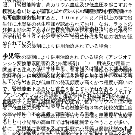
（授乳婦）
照〕［腎機能障害、高カリウム血症及び低血圧を起こすおそ
れがある（レニン−アンジオテンシン系阻害作用が増強され
授乳しないことが望ましい（ラットの周産期及び授乳期に本
る可能性がある）］。
剤を強制経口投与すると、１０ｍｇ／ｋｇ／日以上の群で出
生仔に水腎症の発生増加が認められており、なお、ラットの
５）． リチウム［リチウム中毒が報告されている（腎尿細
妊娠末期のみ、あるいは授乳期のみに本剤を投与した場合、
管におけるリチウムの再吸収が促進される）］。
いずれも３００ｍｇ／ｋｇ／日で出生仔に水腎症の増加が認
められている）。
６）． 次の薬剤により併用治療されている場合：
小児等
@． 次の薬剤により併用治療されている場合（アンジオテ
ンシン変換酵素阻害剤及びβ遮断剤）〔７．用法及び用量に
９．７．１． 低出生体重児、新生児又は乳児＜１歳未満＞
関連する注意の項、１１．１．２参照〕［慢性心不全の臨床
を対象とした有効性及び安全性を指標とした臨床試験は実施
試験では、併用薬剤に加え更に本剤を併用すると、立ちくら
していない。
み・ふらつき及び低血圧の発現頻度が高くかつ程度が高いの
で、腎機能低下あるいは貧血を起こすおそれがある（レニン
９．７．２． 糸球体ろ過量＜ＧＦＲ＞が３０ｍＬ／ｍｉｎ
−アンジオテンシン系阻害作用が増強される可能性がある＜
／１．７３u未満の小児等を対象とした有効性及び安全性を
危険因子＞厳重な減塩療法中の患者、低ナトリウム血症の患
指標とした臨床試験は実施していない。
者、低血圧の患者、ＮＹＨＡ心機能分類３等の比較的重症度
の高い慢性心不全患者、腎障害のある患者、血液透析中の患
９．７．３． 腎機能及び血清カリウム値を注意深く観察す
者）］。
ること（小児等の高血圧では腎機能異常を伴うことが多い。
特に、腎機能に影響を及ぼす状態の小児等（発熱状態の小児
A． 次の薬剤により併用治療されている場合（ループ利尿
等、脱水状態の小児等）の患者に本剤を投与する場合や他の