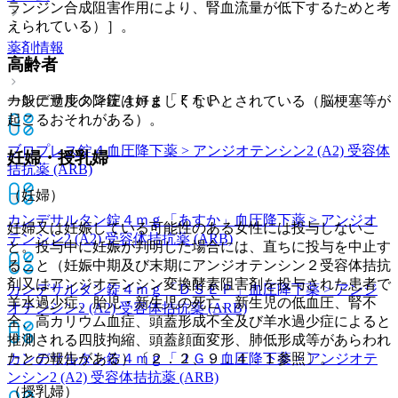
ランジン合成阻害作用により、腎血流量が低下するためと考
えられている）］。
薬剤情報
高齢者
カンデサルタン錠４ｍｇ「ＦＦＰ」
一般に過度の降圧は好ましくないとされている（脳梗塞等が
起こるおそれがある）。
ブロプレス錠４
血圧降下薬 > アンジオテンシン2 (A2) 受容体
妊婦・授乳婦
拮抗薬 (ARB)
（妊婦）
カンデサルタン錠４ｍｇ「あすか」
血圧降下薬 > アンジオ
妊婦又は妊娠している可能性のある女性には投与しないこ
テンシン2 (A2) 受容体拮抗薬 (ARB)
と。投与中に妊娠が判明した場合には、直ちに投与を中止す
ること（妊娠中期及び末期にアンジオテンシン２受容体拮抗
剤又はアンジオテンシン変換酵素阻害剤を投与された患者で
カンデサルタン錠４ｍｇ「ＤＳＥＰ」
血圧降下薬 > アンジ
羊水過少症、胎児・新生児の死亡、新生児の低血圧、腎不
オテンシン2 (A2) 受容体拮抗薬 (ARB)
全、高カリウム血症、頭蓋形成不全及び羊水過少症によると
推測される四肢拘縮、頭蓋顔面変形、肺低形成等があらわれ
たとの報告がある）〔２．２、９．４．１参照〕。
カンデサルタン錠４ｍｇ「ＪＧ」
血圧降下薬 > アンジオテ
ンシン2 (A2) 受容体拮抗薬 (ARB)
（授乳婦）