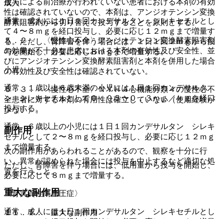
投与による前治療が行われていない患者における本剤の有効
成人
性は確認されていないので、本剤は、アンジオテンシン変換
通常、成人には１日１回カンデサルタン シレキセチルとし
酵素阻害剤から切り替えて投与することを原則とする。
て４〜８ｍｇを経口投与し、必要に応じ１２ｍｇまで増量す
５．２． 〈慢性心不全〉アンジオテンシン変換酵素阻害剤
る。ただし、腎障害を伴う場合には、１日１回２ｍｇから投
の効果が不十分な患者における本剤の有効性及び安全性、並
与を開始し、必要に応じ８ｍｇまで増量する。
びにアンジオテンシン変換酵素阻害剤と本剤を併用した場合
小児
の有効性及び安全性は確認されていない。
通常、１歳以上６歳未満の小児には１日１回カンデサルタ
５．３． 〈慢性心不全〉ＮＹＨＡ心機能分類４の慢性心不
ン シレキセチルとして０．０５〜０．３ｍｇ／ｋｇを経口
全患者に対する本剤の有用性は確立していない（使用経験が
投与する。
少ない）。
通常、６歳以上の小児には１日１回カンデサルタン シレキ
副作用
セチルとして２〜８ｍｇを経口投与し、必要に応じ１２ｍｇ
まで増量する。
次の副作用があらわれることがあるので、観察を十分に行
い、異常が認められた場合には投与を中止するなど適切な処
ただし、腎障害を伴う場合には、低用量から投与を開始し、
置を行うこと。
必要に応じて８ｍｇまで増量する。
重大な副作用
〈腎実質性高血圧症〉
通常、成人には１日１回カンデサルタン シレキセチルとし
１１．１． 重大な副作用