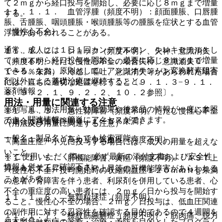
て２ｍｇから経口投与を開始し、必要に応じ８ｍｇまで増量
１１．１．１． 血管浮腫（頻度不明）：顔面腫脹、口唇腫
する。
脹、舌腫脹、咽頭腫脹・喉頭腫脹等の腫脹を症状とする血管
〈慢性心不全〉
浮腫があらわれることがある。
通常、成人には１日１回カンデサルタン シレキセチルとし
１１．１．２． ショック（頻度不明）、失神、意識消失
て４ｍｇから経口投与を開始し、必要に応じ８ｍｇまで増量
（頻度不明。ただし慢性心不全の場合失神、意識消失０．
できる。なお、原則として、アンジオテンシン変換酵素阻害
１〜５％未満）：冷感、嘔吐、意識消失等があらわれた場合
剤以外による基礎治療は継続すること。
には、直ちに適切な処置を行うこと〔９．１．３−９．１．
薬剤情報
８、９．２．１、９．２．２、１０．２参照〕。
用法・用量に関連する注意
薬剤写真、用法用量、効能効果や後発品の情報が一度に参照
１１．１．３． 急性腎障害（頻度不明。ただし慢性心不全
でき、関連情報へ簡単にアクセスができます。
の場合は急性腎障害０．１〜５％未満）。
（用法及び用量に関連する注意）
一般名、製品名どちらでも検索可能！
１１．１．４． 高カリウム血症（頻度不明）。
〈高血圧症〉小児に投与する場合には、成人の用量を超えな
いこと。
※ ご使用いただく際に、必ず最新の添付文書および安全性
１１．１．５． 肝機能障害、黄疸（頻度不明）：ＡＳＴ上
情報も併せてご確認下さい。
昇、ＡＬＴ上昇、γ−ＧＴＰ上昇等の肝機能障害があらわれる
〈慢性心不全〉投与開始時の収縮期血圧１２０ｍｍＨｇ未満
ことがある。
の患者、腎障害を伴う患者、利尿剤を併用している患者、心
不全の重症度の高い患者には、２ｍｇ／日から投与を開始す
１１．１．６． 無顆粒球症（頻度不明）。
ること。慢性心不全の場合、２ｍｇ／日投与は、低血圧関連
の副作用に対する忍容性を確認する目的であるので４週間を
１１．１．７． 横紋筋融解症（頻度不明）：筋肉痛、脱力
※本製品は疾病の診断・治療・予防を目的としたプログラム