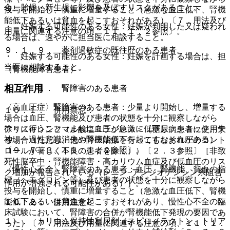
合、胎児・新生児に影響を及ぼすリスクがあること。
投与を開始し、慎重に増量すること（急激な血圧低下、腎機
能低下あるいは貧血を起こすおそれがある）〔７．用法及び
・ 妊娠する可能性のある女性：妊娠が判明した又は疑われ
用量に関連する注意の項、１１．１．２参照〕。
る場合は、速やかに担当医に相談すること。
９．１．９． 薬剤過敏症の既往歴のある患者。
・ 妊娠する可能性のある女性：妊娠を計画する場合は、担
当医に相談すること。
（腎機能障害患者）
相互作用
９．２．１． 腎障害のある患者
〈高血圧症〉腎障害のある患者：少量より開始し、増量する
１０．１． 併用禁忌：
場合は血圧、腎機能及び患者の状態を十分に観察しながら
徐々に行うこと（まれに血圧が急激に低下し、ショック、失
アリスキレンフマル酸塩＜ラジレス＞（糖尿病患者に使用す
神、一過性意識消失や腎機能低下を起こすおそれがある）
る場合（ただし、他の降圧治療を行ってもなお血圧のコント
〔９．７．３、１１．１．２参照〕。
ロールが著しく不良の患者を除く））〔２．３参照〕［非致
死性脳卒中・腎機能障害・高カリウム血症及び低血圧のリス
〈慢性心不全〉腎障害のある患者：血圧、腎機能、貧血の指
ク増加が報告されている（レニン−アンジオテンシン系阻害
標（ヘモグロビン等）及び患者の状態を十分に観察しながら
作用が増強される可能性がある）］。
投与を開始し、慎重に増量すること（急激な血圧低下、腎機
能低下あるいは貧血を起こすおそれがあり、慢性心不全の臨
１０．２． 併用注意：
床試験において、腎障害の合併が腎機能低下発現の要因であ
１）． カリウム保持性利尿剤（スピロノラクトン、トリア
った）〔７．用法及び用量に関連する注意の項、１１．１．