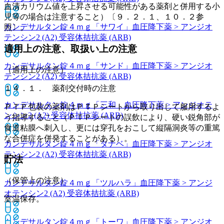
血清カリウム値を上昇させる可能性がある薬剤と併用する小
児等の場合は注意すること）〔９．２．１、１０．２参
カンデサルタン錠４ｍｇ「サワイ」
血圧降下薬 > アンジオ
照〕。
テンシン2 (A2) 受容体拮抗薬 (ARB)
適用上の注意、取扱い上の注意
カンデサルタン錠４ｍｇ「サンド」
血圧降下薬 > アンジオ
（適用上の注意）
テンシン2 (A2) 受容体拮抗薬 (ARB)
１４．１． 薬剤交付時の注意
カンデサルタン錠４ｍｇ「三和」
血圧降下薬 > アンジオテ
ＰＴＰ包装の薬剤はＰＴＰシートから取り出して服用するよ
ンシン2 (A2) 受容体拮抗薬 (ARB)
う指導すること（ＰＴＰシートの誤飲により、硬い鋭角部が
食道粘膜へ刺入し、更には穿孔をおこして縦隔洞炎等の重篤
な合併症を併発することがある）。
カンデサルタン錠４ｍｇ「タナベ」
血圧降下薬 > アンジオ
テンシン2 (A2) 受容体拮抗薬 (ARB)
貯法
（保管上の注意）
カンデサルタン錠４ｍｇ「ツルハラ」
血圧降下薬 > アンジ
オテンシン2 (A2) 受容体拮抗薬 (ARB)
室温保存。
カンデサルタン錠４ｍｇ「トーワ」
血圧降下薬 > アンジオ