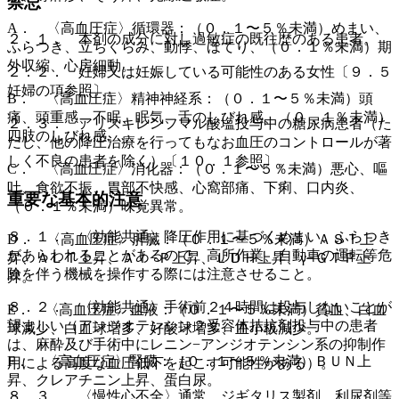
禁忌
A． 〈高血圧症〉循環器：（０．１〜５％未満）めまい、
２．１． 本剤の成分に対し過敏症の既往歴のある患者。
ふらつき、立ちくらみ、動悸、ほてり、（０．１％未満）期
外収縮、心房細動。
２．２． 妊婦又は妊娠している可能性のある女性〔９．５
妊婦の項参照〕。
B． 〈高血圧症〉精神神経系：（０．１〜５％未満）頭
痛、頭重感、不眠、眠気、舌のしびれ感、（０．１％未満）
２．３． アリスキレンフマル酸塩投与中の糖尿病患者（た
四肢のしびれ感。
だし、他の降圧治療を行ってもなお血圧のコントロールが著
しく不良の患者を除く）〔１０．１参照〕。
C． 〈高血圧症〉消化器：（０．１〜５％未満）悪心、嘔
吐、食欲不振、胃部不快感、心窩部痛、下痢、口内炎、
重要な基本的注意
（０．１％未満）味覚異常。
８．１． 〈効能共通〉降圧作用に基づくめまい、ふらつき
D． 〈高血圧症〉肝臓：（０．１〜５％未満）ＡＳＴ上
があらわれることがあるので、高所作業、自動車の運転等危
昇、ＡＬＴ上昇、Ａｌ−Ｐ上昇、ＬＤＨ上昇、γ−ＧＴＰ上
険を伴う機械を操作する際には注意させること。
昇。
８．２． 〈効能共通〉手術前２４時間は投与しないことが
E． 〈高血圧症〉血液：（０．１〜５％未満）貧血、白血
望ましい（アンジオテンシン２受容体拮抗剤投与中の患者
球減少、白血球増多、好酸球増多、血小板減少。
は、麻酔及び手術中にレニン−アンジオテンシン系の抑制作
F． 〈高血圧症〉腎臓：（０．１〜５％未満）ＢＵＮ上
用による高度な血圧低下を起こす可能性がある）。
昇、クレアチニン上昇、蛋白尿。
８．３． 〈慢性心不全〉通常、ジギタリス製剤、利尿剤等