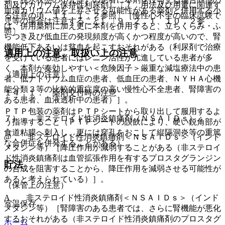
剤及びカリウム保持性利尿剤）〔７．用法及び用量に関連す
血清カリウム値を上昇させる可能性がある薬剤と併用する小
る注意の項、１１．１．２参照〕［慢性心不全の臨床試験で
児等の場合は注意すること）〔９．２．１、１０．２参
は、併用薬剤に加え更に本剤を併用すると、立ちくらみ・ふ
照〕。
らつき及び低血圧の発現頻度が高くかつ程度が高いので、腎
機能低下あるいは貧血を起こすおそれがある（利尿剤で治療
適用上の注意、取扱い上の注意
を受けている患者にはレニン活性が亢進している患者が多
く、本剤が奏効しやすい＜危険因子＞厳重な減塩療法中の患
（適用上の注意）
者、低ナトリウム血症の患者、低血圧の患者、ＮＹＨＡ心機
能分類３等の比較的重症度の高い慢性心不全患者、腎障害の
１４．１． 薬剤交付時の注意
ある患者、血液透析中の患者）］。
ＰＴＰ包装の薬剤はＰＴＰシートから取り出して服用するよ
７）． 非ステロイド性消炎鎮痛剤（ＮＳＡＩＤｓ）：
う指導すること（ＰＴＰシートの誤飲により、硬い鋭角部が
食道粘膜へ刺入し、更には穿孔をおこして縦隔洞炎等の重篤
@． 非ステロイド性消炎鎮痛剤＜ＮＳＡＩＤｓ＞（インド
な合併症を併発することがある）。
メタシン等）［降圧作用が減弱することがある（非ステロイ
ド性消炎鎮痛剤は血管拡張作用を有するプロスタグランジン
貯法
の合成を阻害することから、降圧作用を減弱させる可能性が
あると考えられている）］。
（保管上の注意）
A． 非ステロイド性消炎鎮痛剤＜ＮＳＡＩＤｓ＞（インド
室温保存。
メタシン等）［腎障害のある患者では、さらに腎機能が悪化
するおそれがある（非ステロイド性消炎鎮痛剤のプロスタグ
ホーム