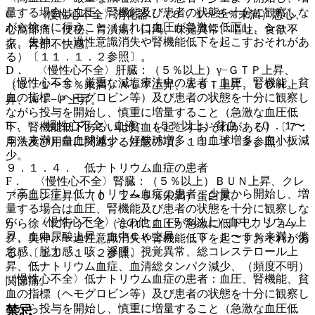
量する場合は血圧、腎機能及び患者の状態を十分に観察しな
C． 〈慢性心不全〉消化器：（０．１〜５％未満）悪心、
がら徐々に行うこと（まれに血圧が急激に低下し、ショッ
心窩部痛、便秘、胃潰瘍、口渇、味覚異常、嘔吐、食欲不
ク、失神、一過性意識消失や腎機能低下を起こすおそれがあ
振、胃部不快感。
る）〔１１．１．２参照〕。
D． 〈慢性心不全〉肝臓：（５％以上）γ−ＧＴＰ上昇、
〈慢性心不全〉厳重な減塩療法中の患者：血圧、腎機能、貧
（０．１〜５％未満）ＡＬＴ上昇、ＡＳＴ上昇、ＬＤＨ上
血の指標（ヘモグロビン等）及び患者の状態を十分に観察し
昇、Ａｌ−Ｐ上昇。
ながら投与を開始し、慎重に増量すること（急激な血圧低
E． 〈慢性心不全〉血液：（５％以上）貧血、（０．１〜
下、腎機能低下あるいは貧血を起こすおそれがある）〔７．
５％未満）白血球減少、好酸球増多、白血球増多、血小板減
用法及び用量に関連する注意の項、１１．１．２参照〕。
少。
９．１．４． 低ナトリウム血症の患者
F． 〈慢性心不全〉腎臓：（５％以上）ＢＵＮ上昇、クレ
〈高血圧症〉低ナトリウム血症の患者：少量から開始し、増
アチニン上昇、（０．１〜５％未満）蛋白尿。
量する場合は血圧、腎機能及び患者の状態を十分に観察しな
G． 〈慢性心不全〉その他：（５％以上）血中カリウム上
がら徐々に行うこと（まれに血圧が急激に低下し、ショッ
昇、血中尿酸上昇、血中ＣＫ上昇、（０．１〜５％未満）倦
ク、失神、一過性意識消失や腎機能低下を起こすおそれがあ
怠感、脱力感、咳、浮腫、視覚異常、総コレステロール上
る）〔１１．１．２参照〕。
昇、低ナトリウム血症、血清総タンパク減少、（頻度不明）
〈慢性心不全〉低ナトリウム血症の患者：血圧、腎機能、貧
関節痛。
血の指標（ヘモグロビン等）及び患者の状態を十分に観察し
ながら投与を開始し、慎重に増量すること（急激な血圧低
禁忌