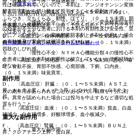
疹、蕁麻疹、そう痒、光線過敏症。
運営会社
性は確認されていないので、本剤は、アンジオテンシン変換
酵素阻害剤から切り替えて投与することを原則とする。
A． 〈高血圧症〉循環器：（０．１〜５％未満）めまい、
© 2021 HOKUTO Inc. All rights reserved.
ふらつき、立ちくらみ、動悸、ほてり、（０．１％未満）期
５．２． 〈慢性心不全〉アンジオテンシン変換酵素阻害剤
外収縮、心房細動。
※本製品は疾病の診断・治療・予防を目的としたプログラム
の効果が不十分な患者における本剤の有効性及び安全性、並
ではありません。
びにアンジオテンシン変換酵素阻害剤と本剤を併用した場合
B． 〈高血圧症〉精神神経系：（０．１〜５％未満）頭
の有効性及び安全性は確認されていない。
痛、頭重感、不眠、眠気、舌のしびれ感、（０．１％未満）
利用規約
プライバシーポリシー
お問い合わせ
四肢のしびれ感。
５．３． 〈慢性心不全〉ＮＹＨＡ心機能分類４の慢性心不
全患者に対する本剤の有用性は確立していない（使用経験が
C． 〈高血圧症〉消化器：（０．１〜５％未満）悪心、嘔
少ない）。
吐、食欲不振、胃部不快感、心窩部痛、下痢、口内炎、
（０．１％未満）味覚異常。
副作用
D． 〈高血圧症〉肝臓：（０．１〜５％未満）ＡＳＴ上
昇、ＡＬＴ上昇、Ａｌ−Ｐ上昇、ＬＤＨ上昇、γ−ＧＴＰ上
次の副作用があらわれることがあるので、観察を十分に行
昇。
い、異常が認められた場合には投与を中止するなど適切な処
置を行うこと。
E． 〈高血圧症〉血液：（０．１〜５％未満）貧血、白血
球減少、白血球増多、好酸球増多、血小板減少。
重大な副作用
F． 〈高血圧症〉腎臓：（０．１〜５％未満）ＢＵＮ上
１１．１． 重大な副作用
昇、クレアチニン上昇、蛋白尿。