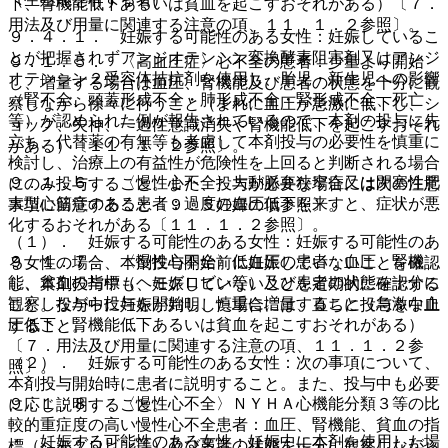
下、腎機能低下あるいは貧血を起こすおそれがある）〔７．
用法及び用量に関連する注意の項、１１．１．２参照〕。
９．４．１． 妊娠する可能性のある女性：妊娠しているこ
とが把握されずアンジオテンシン変換酵素阻害剤又はアンジ
９．１．５． 〈高血圧症〉心不全の患者：少量より開始
オテンシン２受容体拮抗剤を使用し、胎児・新生児への影響
し、増量する場合は血圧、腎機能及び患者の状態を十分に観
（腎不全、頭蓋形成不全・肺形成不全・腎形成不全、死亡
察しながら徐々に行うこと（まれに血圧が急激に低下し、シ
等）が認められた例が報告されているので、本剤の投与に先
ョック、失神、一過性意識消失や腎機能低下を起こすおそれ
立ち、代替薬の有無等も考慮して本剤投与の必要性を慎重に
がある）〔１１．１．２参照〕。
検討し、治療上の有益性が危険性を上回ると判断される場合
９．１．６． 〈慢性心不全〉大動脈弁狭窄症又は閉塞性肥
にのみ投与すること。また、投与が必要な場合には次の注意
大型心筋症のある患者：過度の血圧低下を来すと、症状が悪
事項に留意すること〔９．５妊婦の項参照〕。
化するおそれがある〔１１．１．２参照〕。
（１）． 妊娠する可能性のある女性：妊娠する可能性のあ
９．１．７． 〈慢性心不全〉低血圧の患者：血圧、腎機
る女性の場合、本剤投与開始前に妊娠していないことを確認
能、貧血の指標（ヘモグロビン等）及び患者の状態を十分に
し、本剤投与中も、妊娠していないことを定期的に確認する
観察しながら投与を開始し、慎重に増量すること（急激な血
こと。投与中に妊娠が判明した場合には、直ちに投与を中止
圧低下、腎機能低下あるいは貧血を起こすおそれがある）
すること。
〔７．用法及び用量に関連する注意の項、１１．１．２参
（２）． 妊娠する可能性のある女性：次の事項について、
照〕。
本剤投与開始時に患者に説明すること。また、投与中も必要
９．１．８． 〈慢性心不全〉ＮＹＨＡ心機能分類３等の比
に応じ説明すること。
較的重症度の高い慢性心不全患者：血圧、腎機能、貧血の指
・ 妊娠する可能性のある女性：妊娠中に本剤を使用した場
標（ヘモグロビン等）及び患者の状態を十分に観察しながら