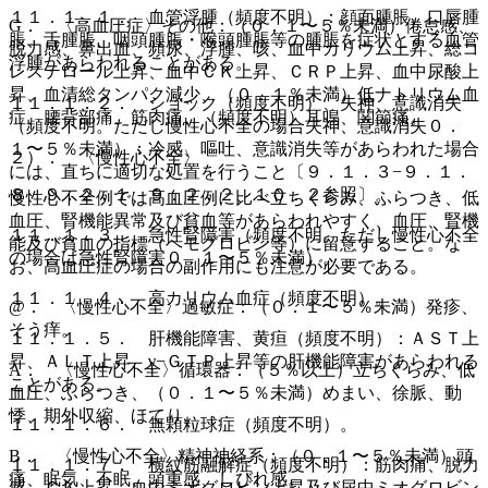
１１．１．１． 血管浮腫（頻度不明）：顔面腫脹、口唇腫
G． 〈高血圧症〉その他：（０．１〜５％未満）倦怠感、
脹、舌腫脹、咽頭腫脹・喉頭腫脹等の腫脹を症状とする血管
脱力感、鼻出血、頻尿、浮腫、咳、血中カリウム上昇、総コ
浮腫があらわれることがある。
レステロール上昇、血中ＣＫ上昇、ＣＲＰ上昇、血中尿酸上
昇、血清総タンパク減少、（０．１％未満）低ナトリウム血
１１．１．２． ショック（頻度不明）、失神、意識消失
症、腰背部痛、筋肉痛、（頻度不明）耳鳴、関節痛。
（頻度不明。ただし慢性心不全の場合失神、意識消失０．
１〜５％未満）：冷感、嘔吐、意識消失等があらわれた場合
２）． 〈慢性心不全〉
には、直ちに適切な処置を行うこと〔９．１．３−９．１．
８、９．２．１、９．２．２、１０．２参照〕。
慢性心不全例では高血圧例に比べ立ちくらみ、ふらつき、低
血圧、腎機能異常及び貧血等があらわれやすく、血圧、腎機
１１．１．３． 急性腎障害（頻度不明。ただし慢性心不全
能及び貧血の指標（ヘモグロビン等）に留意すること。な
の場合は急性腎障害０．１〜５％未満）。
お、高血圧症の場合の副作用にも注意が必要である。
１１．１．４． 高カリウム血症（頻度不明）。
@． 〈慢性心不全〉過敏症：（０．１〜５％未満）発疹、
そう痒。
１１．１．５． 肝機能障害、黄疸（頻度不明）：ＡＳＴ上
昇、ＡＬＴ上昇、γ−ＧＴＰ上昇等の肝機能障害があらわれる
A． 〈慢性心不全〉循環器：（５％以上）立ちくらみ、低
ことがある。
血圧、ふらつき、（０．１〜５％未満）めまい、徐脈、動
悸、期外収縮、ほてり。
１１．１．６． 無顆粒球症（頻度不明）。
B． 〈慢性心不全〉精神神経系：（０．１〜５％未満）頭
１１．１．７． 横紋筋融解症（頻度不明）：筋肉痛、脱力
痛、眠気、不眠、頭重感、しびれ感。
感、ＣＫ上昇、血中ミオグロビン上昇及び尿中ミオグロビン