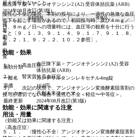
超えて行わないこと。
血圧降下薬 > アンジオテンシン2 (A2) 受容体拮抗薬 (ARB)
2024年08月改訂(第3版)
慢性心不全の場合、本剤の投与により、一過性の急激な血圧
薬剤情報
後発品
低下を起こす場合があるので、初回投与時、及び４ｍｇ／
後
日、８ｍｇ／日への増量時には、血圧等の観察を十分に行う
毒
こと〔９．１．３、９．１．４、９．１．７、９．１．８、
劇
９．２．１、９．２．２、１０．２参照〕。
麻
向
効能・効果
覚
血圧降下薬 > アンジオテンシン2 (A2) 受容
１）． 高血圧症。
薬効分類
体拮抗薬 (ARB)
２）． 腎実質性高血圧症。
一般名
カンデサルタンシレキセチル4mg錠
薬価
10.8
円
３）． 次記の状態で、アンジオテンシン変換酵素阻害剤の
メーカー
共創未来ファーマ
投与が適切でない場合：慢性心不全＜軽症〜中等症＞。
最終更新
2024年08月改訂(第3版)
効能・効果に関連する注意
用法・用量
（効能又は効果に関連する注意）
〈高血圧症〉
５．１． 〈慢性心不全〉アンジオテンシン変換酵素阻害剤