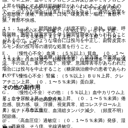
上昇を特徴とする横紋筋融解症があらわれることがあるの
C． 〈慢性心不全〉消化器：（０．１〜５％未満）悪心、
で、このような場合には直ちに投与を中止し、適切な処置を
心窩部痛、便秘、胃潰瘍、口渇、味覚異常、嘔吐、食欲不
行うこと。
振、胃部不快感。
１１．１．８． 間質性肺炎（頻度不明）：発熱、咳嗽、呼
D． 〈慢性心不全〉肝臓：（５％以上）γ−ＧＴＰ上昇、
吸困難、胸部Ｘ線異常等を伴う間質性肺炎があらわれること
（０．１〜５％未満）ＡＬＴ上昇、ＡＳＴ上昇、ＬＤＨ上
があるので、このような場合には投与を中止し、副腎皮質ホ
昇、Ａｌ−Ｐ上昇。
ルモン剤の投与等の適切な処置を行うこと。
E． 〈慢性心不全〉血液：（５％以上）貧血、（０．１〜
１１．１．９． 低血糖（頻度不明）：脱力感、空腹感、冷
５％未満）白血球減少、好酸球増多、白血球増多、血小板減
汗、手の震え、集中力低下、痙攣、意識障害等があらわれた
少。
場合には投与を中止すること（糖尿病治療中の患者であらわ
れやすい）。
F． 〈慢性心不全〉腎臓：（５％以上）ＢＵＮ上昇、クレ
アチニン上昇、（０．１〜５％未満）蛋白尿。
その他の副作用
G． 〈慢性心不全〉その他：（５％以上）血中カリウム上
昇、血中尿酸上昇、血中ＣＫ上昇、（０．１〜５％未満）倦
１１．２． その他の副作用
怠感、脱力感、咳、浮腫、視覚異常、総コレステロール上
１）． 〈高血圧症〉
昇、低ナトリウム血症、血清総タンパク減少、（頻度不明）
関節痛。
@． 〈高血圧症〉過敏症：（０．１〜５％未満）発疹、湿
疹、蕁麻疹、そう痒、光線過敏症。