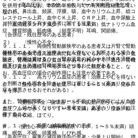
G． 〈高血圧症〉その他：（０．１〜５％未満）倦怠感、
と併用する（なお、本剤の単独投与での有用性は確立してい
脱力感、鼻出血、頻尿、浮腫、咳、血中カリウム上昇、総コ
ない）。
レステロール上昇、血中ＣＫ上昇、ＣＲＰ上昇、血中尿酸上
（特定の背景を有する患者に関する注意）
昇、血清総タンパク減少、（０．１％未満）低ナトリウム血
症、腰背部痛、筋肉痛、（頻度不明）耳鳴、関節痛。
（合併症・既往歴等のある患者）
２）． 〈慢性心不全〉
９．１．１． 両側性腎動脈狭窄のある患者又は片腎で腎動
脈狭窄のある患者：治療上やむを得ないと判断される場合を
慢性心不全例では高血圧例に比べ立ちくらみ、ふらつき、低
除き、使用は避けること（腎血流量の減少や糸球体ろ過圧の
血圧、腎機能異常及び貧血等があらわれやすく、血圧、腎機
低下により急速に腎機能悪化させるおそれがある）。
能及び貧血の指標（ヘモグロビン等）に留意すること。な
お、高血圧症の場合の副作用にも注意が必要である。
９．１．２． 高カリウム血症の患者：治療上やむを得ない
と判断される場合を除き、使用は避けること（高カリウム血
@． 〈慢性心不全〉過敏症：（０．１〜５％未満）発疹、
症を増悪させるおそれがある）。
そう痒。
また、腎機能障害、コントロール不良の糖尿病等により血清
A． 〈慢性心不全〉循環器：（５％以上）立ちくらみ、低
カリウム値が高くなりやすい患者では、血清カリウム値に注
血圧、ふらつき、（０．１〜５％未満）めまい、徐脈、動
意すること。
悸、期外収縮、ほてり。
９．１．３． 厳重な減塩療法中の患者
B． 〈慢性心不全〉精神神経系：（０．１〜５％未満）頭
痛、眠気、不眠、頭重感、しびれ感。
〈高血圧症〉厳重な減塩療法中の患者：少量より開始し、増