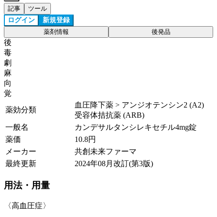
記事
ツール
ログイン
新規登録
薬剤情報
後発品
後
毒
劇
麻
向
覚
血圧降下薬 > アンジオテンシン2 (A2)
薬効分類
受容体拮抗薬 (ARB)
一般名
カンデサルタンシレキセチル4mg錠
薬価
10.8
円
メーカー
共創未来ファーマ
最終更新
2024年08月改訂(第3版)
用法・用量
〈高血圧症〉