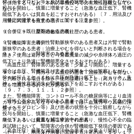
標（ヘモグロビン等）及び患者の状態を十分に観察しながら
と併用する（なお、本剤の単独投与での有用性は確立してい
投与を開始し、慎重に増量すること（急激な血圧低下、腎機
ない）。
能低下あるいは貧血を起こすおそれがある）〔７．用法及び
（特定の背景を有する患者に関する注意）
用量に関連する注意の項、１１．１．２参照〕。
（合併症・既往歴等のある患者）
９．１．９． 薬剤過敏症の既往歴のある患者。
９．１．１． 両側性腎動脈狭窄のある患者又は片腎で腎動
（腎機能障害患者）
脈狭窄のある患者：治療上やむを得ないと判断される場合を
９．２．１． 腎障害のある患者
除き、使用は避けること（腎血流量の減少や糸球体ろ過圧の
低下により急速に腎機能悪化させるおそれがある）。
〈高血圧症〉腎障害のある患者：少量より開始し、増量する
場合は血圧、腎機能及び患者の状態を十分に観察しながら
９．１．２． 高カリウム血症の患者：治療上やむを得ない
徐々に行うこと（まれに血圧が急激に低下し、ショック、失
と判断される場合を除き、使用は避けること（高カリウム血
神、一過性意識消失や腎機能低下を起こすおそれがある）
症を増悪させるおそれがある）。
〔９．７．３、１１．１．２参照〕。
また、腎機能障害、コントロール不良の糖尿病等により血清
〈慢性心不全〉腎障害のある患者：血圧、腎機能、貧血の指
カリウム値が高くなりやすい患者では、血清カリウム値に注
標（ヘモグロビン等）及び患者の状態を十分に観察しながら
意すること。
投与を開始し、慎重に増量すること（急激な血圧低下、腎機
９．１．３． 厳重な減塩療法中の患者
能低下あるいは貧血を起こすおそれがあり、慢性心不全の臨
床試験において、腎障害の合併が腎機能低下発現の要因であ
〈高血圧症〉厳重な減塩療法中の患者：少量より開始し、増
った）〔７．用法及び用量に関連する注意の項、１１．１．