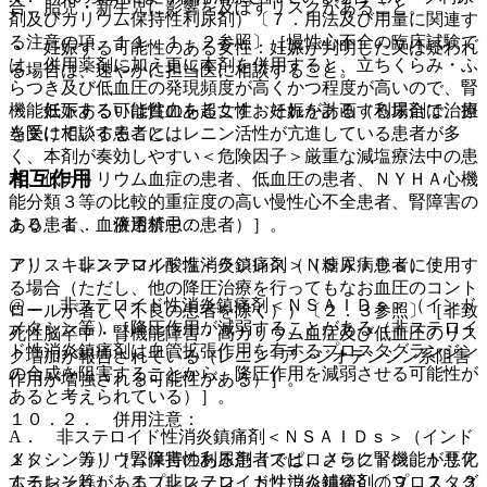
合、胎児・新生児に影響を及ぼすリスクがあること。
剤及びカリウム保持性利尿剤）〔７．用法及び用量に関連す
る注意の項、１１．１．２参照〕［慢性心不全の臨床試験で
・ 妊娠する可能性のある女性：妊娠が判明した又は疑われ
は、併用薬剤に加え更に本剤を併用すると、立ちくらみ・ふ
る場合は、速やかに担当医に相談すること。
らつき及び低血圧の発現頻度が高くかつ程度が高いので、腎
・ 妊娠する可能性のある女性：妊娠を計画する場合は、担
機能低下あるいは貧血を起こすおそれがある（利尿剤で治療
当医に相談すること。
を受けている患者にはレニン活性が亢進している患者が多
く、本剤が奏効しやすい＜危険因子＞厳重な減塩療法中の患
相互作用
者、低ナトリウム血症の患者、低血圧の患者、ＮＹＨＡ心機
能分類３等の比較的重症度の高い慢性心不全患者、腎障害の
１０．１． 併用禁忌：
ある患者、血液透析中の患者）］。
アリスキレンフマル酸塩＜ラジレス＞（糖尿病患者に使用す
７）． 非ステロイド性消炎鎮痛剤（ＮＳＡＩＤｓ）：
る場合（ただし、他の降圧治療を行ってもなお血圧のコント
@． 非ステロイド性消炎鎮痛剤＜ＮＳＡＩＤｓ＞（インド
ロールが著しく不良の患者を除く））〔２．３参照〕［非致
メタシン等）［降圧作用が減弱することがある（非ステロイ
死性脳卒中・腎機能障害・高カリウム血症及び低血圧のリス
ド性消炎鎮痛剤は血管拡張作用を有するプロスタグランジン
ク増加が報告されている（レニン−アンジオテンシン系阻害
の合成を阻害することから、降圧作用を減弱させる可能性が
作用が増強される可能性がある）］。
あると考えられている）］。
１０．２． 併用注意：
A． 非ステロイド性消炎鎮痛剤＜ＮＳＡＩＤｓ＞（インド
１）． カリウム保持性利尿剤（スピロノラクトン、トリア
メタシン等）［腎障害のある患者では、さらに腎機能が悪化
ムテレン等）、エプレレノン、カリウム補給剤〔９．７．３
するおそれがある（非ステロイド性消炎鎮痛剤のプロスタグ