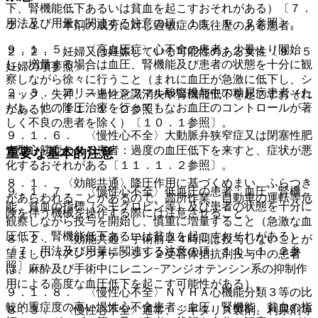
下、腎機能低下あるいは貧血を起こすおそれがある）〔７．
用法及び用量に関連する注意の項、１１．１．２参照〕。
２．１． 本剤の成分に対し過敏症の既往歴のある患者。
９．１．５． 〈高血圧症〉心不全の患者：少量より開始
２．２． 妊婦又は妊娠している可能性のある女性〔９．５
し、増量する場合は血圧、腎機能及び患者の状態を十分に観
妊婦の項参照〕。
察しながら徐々に行うこと（まれに血圧が急激に低下し、シ
２．３． アリスキレンフマル酸塩投与中の糖尿病患者（た
ョック、失神、一過性意識消失や腎機能低下を起こすおそれ
だし、他の降圧治療を行ってもなお血圧のコントロールが著
がある）〔１１．１．２参照〕。
しく不良の患者を除く）〔１０．１参照〕。
９．１．６． 〈慢性心不全〉大動脈弁狭窄症又は閉塞性肥
大型心筋症のある患者：過度の血圧低下を来すと、症状が悪
重要な基本的注意
化するおそれがある〔１１．１．２参照〕。
８．１． 〈効能共通〉降圧作用に基づくめまい、ふらつき
９．１．７． 〈慢性心不全〉低血圧の患者：血圧、腎機
があらわれることがあるので、高所作業、自動車の運転等危
能、貧血の指標（ヘモグロビン等）及び患者の状態を十分に
険を伴う機械を操作する際には注意させること。
観察しながら投与を開始し、慎重に増量すること（急激な血
圧低下、腎機能低下あるいは貧血を起こすおそれがある）
８．２． 〈効能共通〉手術前２４時間は投与しないことが
〔７．用法及び用量に関連する注意の項、１１．１．２参
望ましい（アンジオテンシン２受容体拮抗剤投与中の患者
照〕。
は、麻酔及び手術中にレニン−アンジオテンシン系の抑制作
用による高度な血圧低下を起こす可能性がある）。
９．１．８． 〈慢性心不全〉ＮＹＨＡ心機能分類３等の比
較的重症度の高い慢性心不全患者：血圧、腎機能、貧血の指
８．３． 〈慢性心不全〉通常、ジギタリス製剤、利尿剤等