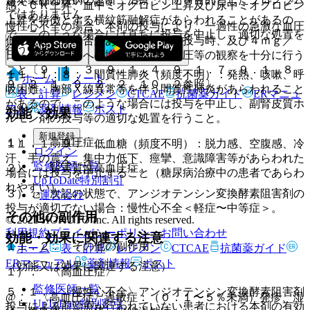
超えて行わないこと。
感、ＣＫ上昇、血中ミオグロビン上昇及び尿中ミオグロビン
ではありません。
上昇を特徴とする横紋筋融解症があらわれることがあるの
慢性心不全の場合、本剤の投与により、一過性の急激な血圧
で、このような場合には直ちに投与を中止し、適切な処置を
低下を起こす場合があるので、初回投与時、及び４ｍｇ／
行うこと。
日、８ｍｇ／日への増量時には、血圧等の観察を十分に行う
こと〔９．１．３、９．１．４、９．１．７、９．１．８、
１１．１．８． 間質性肺炎（頻度不明）：発熱、咳嗽、呼
ホーム
ノート
９．２．１、９．２．２、１０．２参照〕。
吸困難、胸部Ｘ線異常等を伴う間質性肺炎があらわれること
表・計算
レジメン
CTCAE
抗菌薬ガイド
ERマニュ
があるので、このような場合には投与を中止し、副腎皮質ホ
アル
薬剤情報
ポスト
効能・効果
ルモン剤の投与等の適切な処置を行うこと。
新規登録
１）． 高血圧症。
１１．１．９． 低血糖（頻度不明）：脱力感、空腹感、冷
ログイン
汗、手の震え、集中力低下、痙攣、意識障害等があらわれた
監修医師一覧
２）． 腎実質性高血圧症。
場合には投与を中止すること（糖尿病治療中の患者であらわ
UpToDate特別割引
れやすい）。
３）． 次記の状態で、アンジオテンシン変換酵素阻害剤の
運営会社
投与が適切でない場合：慢性心不全＜軽症〜中等症＞。
その他の副作用
© 2021 HOKUTO Inc. All rights reserved.
利用規約
プライバシーポリシー
お問い合わせ
効能・効果に関連する注意
１１．２． その他の副作用
ホーム
表・計算
レジメン
CTCAE
抗菌薬ガイド
ERマニュアル
薬剤情報
ポスト
（効能又は効果に関連する注意）
１）． 〈高血圧症〉
監修医師一覧
５．１． 〈慢性心不全〉アンジオテンシン変換酵素阻害剤
@． 〈高血圧症〉過敏症：（０．１〜５％未満）発疹、湿
UpToDate特別割引
投与による前治療が行われていない患者における本剤の有効