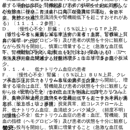
量する場合は血圧、腎機能及び患者の状態を十分に観察しな
C． 〈慢性心不全〉消化器：（０．１〜５％未満）悪心、
がら徐々に行うこと（まれに血圧が急激に低下し、ショッ
心窩部痛、便秘、胃潰瘍、口渇、味覚異常、嘔吐、食欲不
ク、失神、一過性意識消失や腎機能低下を起こすおそれがあ
振、胃部不快感。
る）〔１１．１．２参照〕。
D． 〈慢性心不全〉肝臓：（５％以上）γ−ＧＴＰ上昇、
〈慢性心不全〉厳重な減塩療法中の患者：血圧、腎機能、貧
（０．１〜５％未満）ＡＬＴ上昇、ＡＳＴ上昇、ＬＤＨ上
血の指標（ヘモグロビン等）及び患者の状態を十分に観察し
昇、Ａｌ−Ｐ上昇。
ながら投与を開始し、慎重に増量すること（急激な血圧低
E． 〈慢性心不全〉血液：（５％以上）貧血、（０．１〜
下、腎機能低下あるいは貧血を起こすおそれがある）〔７．
５％未満）白血球減少、好酸球増多、白血球増多、血小板減
用法及び用量に関連する注意の項、１１．１．２参照〕。
少。
９．１．４． 低ナトリウム血症の患者
F． 〈慢性心不全〉腎臓：（５％以上）ＢＵＮ上昇、クレ
〈高血圧症〉低ナトリウム血症の患者：少量から開始し、増
アチニン上昇、（０．１〜５％未満）蛋白尿。
量する場合は血圧、腎機能及び患者の状態を十分に観察しな
G． 〈慢性心不全〉その他：（５％以上）血中カリウム上
がら徐々に行うこと（まれに血圧が急激に低下し、ショッ
昇、血中尿酸上昇、血中ＣＫ上昇、（０．１〜５％未満）倦
ク、失神、一過性意識消失や腎機能低下を起こすおそれがあ
怠感、脱力感、咳、浮腫、視覚異常、総コレステロール上
る）〔１１．１．２参照〕。
昇、低ナトリウム血症、血清総タンパク減少、（頻度不明）
〈慢性心不全〉低ナトリウム血症の患者：血圧、腎機能、貧
関節痛。
血の指標（ヘモグロビン等）及び患者の状態を十分に観察し
ながら投与を開始し、慎重に増量すること（急激な血圧低
禁忌