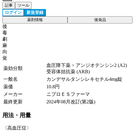
記事
ツール
ログイン
新規登録
薬剤情報
後発品
後
毒
劇
麻
向
覚
血圧降下薬 > アンジオテンシン2 (A2)
薬効分類
受容体拮抗薬 (ARB)
一般名
カンデサルタンシレキセチル4mg錠
薬価
10.8
円
メーカー
ニプロＥＳファーマ
最終更新
2024年08月改訂(第2版)
用法・用量
〈高血圧症〉