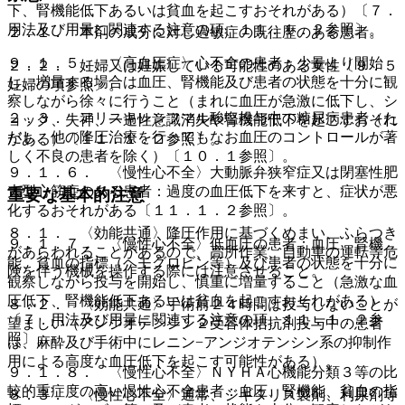
下、腎機能低下あるいは貧血を起こすおそれがある）〔７．
用法及び用量に関連する注意の項、１１．１．２参照〕。
２．１． 本剤の成分に対し過敏症の既往歴のある患者。
９．１．５． 〈高血圧症〉心不全の患者：少量より開始
２．２． 妊婦又は妊娠している可能性のある女性〔９．５
し、増量する場合は血圧、腎機能及び患者の状態を十分に観
妊婦の項参照〕。
察しながら徐々に行うこと（まれに血圧が急激に低下し、シ
２．３． アリスキレンフマル酸塩投与中の糖尿病患者（た
ョック、失神、一過性意識消失や腎機能低下を起こすおそれ
だし、他の降圧治療を行ってもなお血圧のコントロールが著
がある）〔１１．１．２参照〕。
しく不良の患者を除く）〔１０．１参照〕。
９．１．６． 〈慢性心不全〉大動脈弁狭窄症又は閉塞性肥
大型心筋症のある患者：過度の血圧低下を来すと、症状が悪
重要な基本的注意
化するおそれがある〔１１．１．２参照〕。
８．１． 〈効能共通〉降圧作用に基づくめまい、ふらつき
９．１．７． 〈慢性心不全〉低血圧の患者：血圧、腎機
があらわれることがあるので、高所作業、自動車の運転等危
能、貧血の指標（ヘモグロビン等）及び患者の状態を十分に
険を伴う機械を操作する際には注意させること。
観察しながら投与を開始し、慎重に増量すること（急激な血
圧低下、腎機能低下あるいは貧血を起こすおそれがある）
８．２． 〈効能共通〉手術前２４時間は投与しないことが
〔７．用法及び用量に関連する注意の項、１１．１．２参
望ましい（アンジオテンシン２受容体拮抗剤投与中の患者
照〕。
は、麻酔及び手術中にレニン−アンジオテンシン系の抑制作
用による高度な血圧低下を起こす可能性がある）。
９．１．８． 〈慢性心不全〉ＮＹＨＡ心機能分類３等の比
較的重症度の高い慢性心不全患者：血圧、腎機能、貧血の指
８．３． 〈慢性心不全〉通常、ジギタリス製剤、利尿剤等