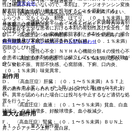
疹、蕁麻疹、そう痒、光線過敏症。
運営会社
性は確認されていないので、本剤は、アンジオテンシン変換
酵素阻害剤から切り替えて投与することを原則とする。
A． 〈高血圧症〉循環器：（０．１〜５％未満）めまい、
© 2021 HOKUTO Inc. All rights reserved.
ふらつき、立ちくらみ、動悸、ほてり、（０．１％未満）期
５．２． 〈慢性心不全〉アンジオテンシン変換酵素阻害剤
外収縮、心房細動。
※本製品は疾病の診断・治療・予防を目的としたプログラム
の効果が不十分な患者における本剤の有効性及び安全性、並
ではありません。
びにアンジオテンシン変換酵素阻害剤と本剤を併用した場合
B． 〈高血圧症〉精神神経系：（０．１〜５％未満）頭
の有効性及び安全性は確認されていない。
痛、頭重感、不眠、眠気、舌のしびれ感、（０．１％未満）
利用規約
プライバシーポリシー
お問い合わせ
四肢のしびれ感。
５．３． 〈慢性心不全〉ＮＹＨＡ心機能分類４の慢性心不
全患者に対する本剤の有用性は確立していない（使用経験が
C． 〈高血圧症〉消化器：（０．１〜５％未満）悪心、嘔
少ない）。
吐、食欲不振、胃部不快感、心窩部痛、下痢、口内炎、
（０．１％未満）味覚異常。
副作用
D． 〈高血圧症〉肝臓：（０．１〜５％未満）ＡＳＴ上
昇、ＡＬＴ上昇、Ａｌ−Ｐ上昇、ＬＤＨ上昇、γ−ＧＴＰ上
次の副作用があらわれることがあるので、観察を十分に行
昇。
い、異常が認められた場合には投与を中止するなど適切な処
置を行うこと。
E． 〈高血圧症〉血液：（０．１〜５％未満）貧血、白血
球減少、白血球増多、好酸球増多、血小板減少。
重大な副作用
F． 〈高血圧症〉腎臓：（０．１〜５％未満）ＢＵＮ上
１１．１． 重大な副作用
昇、クレアチニン上昇、蛋白尿。