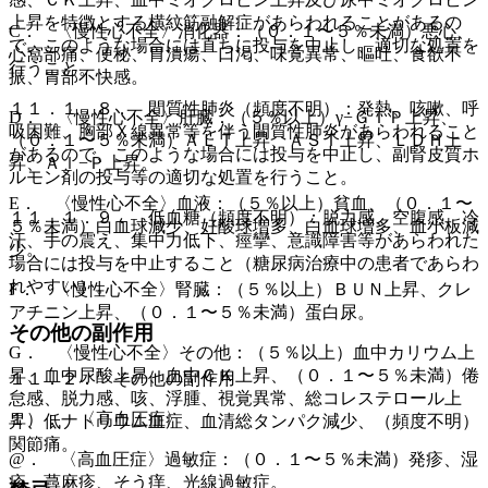
上昇を特徴とする横紋筋融解症があらわれることがあるの
C． 〈慢性心不全〉消化器：（０．１〜５％未満）悪心、
で、このような場合には直ちに投与を中止し、適切な処置を
心窩部痛、便秘、胃潰瘍、口渇、味覚異常、嘔吐、食欲不
行うこと。
振、胃部不快感。
１１．１．８． 間質性肺炎（頻度不明）：発熱、咳嗽、呼
D． 〈慢性心不全〉肝臓：（５％以上）γ−ＧＴＰ上昇、
吸困難、胸部Ｘ線異常等を伴う間質性肺炎があらわれること
（０．１〜５％未満）ＡＬＴ上昇、ＡＳＴ上昇、ＬＤＨ上
があるので、このような場合には投与を中止し、副腎皮質ホ
昇、Ａｌ−Ｐ上昇。
ルモン剤の投与等の適切な処置を行うこと。
E． 〈慢性心不全〉血液：（５％以上）貧血、（０．１〜
１１．１．９． 低血糖（頻度不明）：脱力感、空腹感、冷
５％未満）白血球減少、好酸球増多、白血球増多、血小板減
汗、手の震え、集中力低下、痙攣、意識障害等があらわれた
少。
場合には投与を中止すること（糖尿病治療中の患者であらわ
れやすい）。
F． 〈慢性心不全〉腎臓：（５％以上）ＢＵＮ上昇、クレ
アチニン上昇、（０．１〜５％未満）蛋白尿。
その他の副作用
G． 〈慢性心不全〉その他：（５％以上）血中カリウム上
昇、血中尿酸上昇、血中ＣＫ上昇、（０．１〜５％未満）倦
１１．２． その他の副作用
怠感、脱力感、咳、浮腫、視覚異常、総コレステロール上
１）． 〈高血圧症〉
昇、低ナトリウム血症、血清総タンパク減少、（頻度不明）
関節痛。
@． 〈高血圧症〉過敏症：（０．１〜５％未満）発疹、湿
疹、蕁麻疹、そう痒、光線過敏症。