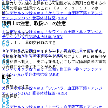
血清カリウム値を上昇させる可能性がある薬剤と併用する小
児等の場合は注意すること）〔９．２．１、１０．２参
カンデサルタン錠４ｍｇ「ケミファ」
血圧降下薬 > アンジ
照〕。
オテンシン2 (A2) 受容体拮抗薬 (ARB)
適用上の注意、取扱い上の注意
カンデサルタン錠４ｍｇ「サワイ」
血圧降下薬 > アンジオ
（適用上の注意）
テンシン2 (A2) 受容体拮抗薬 (ARB)
１４．１． 薬剤交付時の注意
カンデサルタン錠４ｍｇ「サンド」
血圧降下薬 > アンジオ
ＰＴＰ包装の薬剤はＰＴＰシートから取り出して服用するよ
テンシン2 (A2) 受容体拮抗薬 (ARB)
う指導すること（ＰＴＰシートの誤飲により、硬い鋭角部が
食道粘膜へ刺入し、更には穿孔をおこして縦隔洞炎等の重篤
な合併症を併発することがある）。
カンデサルタン錠４ｍｇ「三和」
血圧降下薬 > アンジオテ
ンシン2 (A2) 受容体拮抗薬 (ARB)
貯法
（保管上の注意）
カンデサルタン錠４ｍｇ「ツルハラ」
血圧降下薬 > アンジ
オテンシン2 (A2) 受容体拮抗薬 (ARB)
室温保存。
カンデサルタン錠４ｍｇ「トーワ」
血圧降下薬 > アンジオ