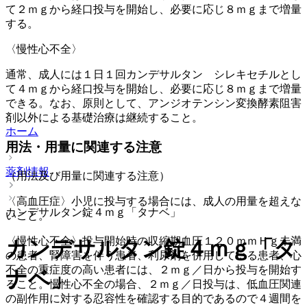
て２ｍｇから経口投与を開始し、必要に応じ８ｍｇまで増量
する。
〈慢性心不全〉
通常、成人には１日１回カンデサルタン シレキセチルとし
て４ｍｇから経口投与を開始し、必要に応じ８ｍｇまで増量
できる。なお、原則として、アンジオテンシン変換酵素阻害
剤以外による基礎治療は継続すること。
ホーム
用法・用量に関連する注意
薬剤情報
（用法及び用量に関連する注意）
〈高血圧症〉小児に投与する場合には、成人の用量を超えな
カンデサルタン錠４ｍｇ「タナベ」
いこと。
〈慢性心不全〉投与開始時の収縮期血圧１２０ｍｍＨｇ未満
カンデサルタン錠４ｍｇ「タ
の患者、腎障害を伴う患者、利尿剤を併用している患者、心
不全の重症度の高い患者には、２ｍｇ／日から投与を開始す
ナベ」
ること。慢性心不全の場合、２ｍｇ／日投与は、低血圧関連
の副作用に対する忍容性を確認する目的であるので４週間を