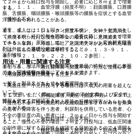
て２ｍｇから経口投与を開始し、必要に応じ８ｍｇまで増量
１１．１．１． 血管浮腫（頻度不明）：顔面腫脹、口唇腫
する。
脹、舌腫脹、咽頭腫脹・喉頭腫脹等の腫脹を症状とする血管
〈慢性心不全〉
浮腫があらわれることがある。
通常、成人には１日１回カンデサルタン シレキセチルとし
１１．１．２． ショック（頻度不明）、失神、意識消失
て４ｍｇから経口投与を開始し、必要に応じ８ｍｇまで増量
（頻度不明。ただし慢性心不全の場合失神、意識消失０．
できる。なお、原則として、アンジオテンシン変換酵素阻害
１〜５％未満）：冷感、嘔吐、意識消失等があらわれた場合
剤以外による基礎治療は継続すること。
には、直ちに適切な処置を行うこと〔９．１．３−９．１．
薬剤情報
８、９．２．１、９．２．２、１０．２参照〕。
用法・用量に関連する注意
薬剤写真、用法用量、効能効果や後発品の情報が一度に参照
１１．１．３． 急性腎障害（頻度不明。ただし慢性心不全
でき、関連情報へ簡単にアクセスができます。
の場合は急性腎障害０．１〜５％未満）。
（用法及び用量に関連する注意）
一般名、製品名どちらでも検索可能！
１１．１．４． 高カリウム血症（頻度不明）。
〈高血圧症〉小児に投与する場合には、成人の用量を超えな
いこと。
※ ご使用いただく際に、必ず最新の添付文書および安全性
１１．１．５． 肝機能障害、黄疸（頻度不明）：ＡＳＴ上
情報も併せてご確認下さい。
昇、ＡＬＴ上昇、γ−ＧＴＰ上昇等の肝機能障害があらわれる
〈慢性心不全〉投与開始時の収縮期血圧１２０ｍｍＨｇ未満
ことがある。
の患者、腎障害を伴う患者、利尿剤を併用している患者、心
不全の重症度の高い患者には、２ｍｇ／日から投与を開始す
１１．１．６． 無顆粒球症（頻度不明）。
ること。慢性心不全の場合、２ｍｇ／日投与は、低血圧関連
の副作用に対する忍容性を確認する目的であるので４週間を
１１．１．７． 横紋筋融解症（頻度不明）：筋肉痛、脱力
※本製品は疾病の診断・治療・予防を目的としたプログラム