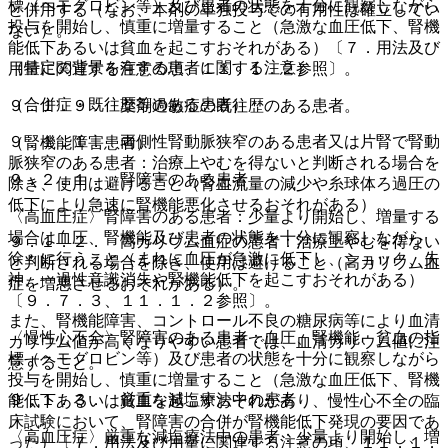
標（ヘモグロビン等）及び患者の状態を十分に観察しながら
と併用する（なお、本剤の単独投与での有用性は確立してい
投与を開始し、慎重に増量すること（急激な血圧低下、腎機
ない）。
能低下あるいは貧血を起こすおそれがある）〔７．用法及び
（特定の背景を有する患者に関する注意）
用量に関連する注意の項、１１．１．２参照〕。
（合併症・既往歴等のある患者）
９．１．９． 薬剤過敏症の既往歴のある患者。
９．１．１． 両側性腎動脈狭窄のある患者又は片腎で腎動
（腎機能障害患者）
脈狭窄のある患者：治療上やむを得ないと判断される場合を
９．２．１． 腎障害のある患者
除き、使用は避けること（腎血流量の減少や糸球体ろ過圧の
低下により急速に腎機能悪化させるおそれがある）。
〈高血圧症〉腎障害のある患者：少量より開始し、増量する
場合は血圧、腎機能及び患者の状態を十分に観察しながら
９．１．２． 高カリウム血症の患者：治療上やむを得ない
徐々に行うこと（まれに血圧が急激に低下し、ショック、失
と判断される場合を除き、使用は避けること（高カリウム血
神、一過性意識消失や腎機能低下を起こすおそれがある）
症を増悪させるおそれがある）。
〔９．７．３、１１．１．２参照〕。
また、腎機能障害、コントロール不良の糖尿病等により血清
〈慢性心不全〉腎障害のある患者：血圧、腎機能、貧血の指
カリウム値が高くなりやすい患者では、血清カリウム値に注
標（ヘモグロビン等）及び患者の状態を十分に観察しながら
意すること。
投与を開始し、慎重に増量すること（急激な血圧低下、腎機
９．１．３． 厳重な減塩療法中の患者
能低下あるいは貧血を起こすおそれがあり、慢性心不全の臨
床試験において、腎障害の合併が腎機能低下発現の要因であ
〈高血圧症〉厳重な減塩療法中の患者：少量より開始し、増
った）〔７．用法及び用量に関連する注意の項、１１．１．