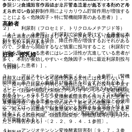
参照〕［血清カリウム値が上昇することがある（本剤のアル
ランジン合成阻害作用により、腎血流量が低下するためと考
ドステロン分泌抑制作用によりカリウム貯留作用が増強する
えられている）］。
ことによる＜危険因子＞特に腎機能障害のある患者）］。
高齢者
２）． 利尿剤（フロセミド、トリクロルメチアジド等）
〔１１．１．２参照〕［利尿剤で治療を受けている患者に本
一般に過度の降圧は好ましくないとされている（脳梗塞等が
剤を初めて投与する場合、降圧作用が増強するおそれがある
起こるおそれがある）。
ので、少量から開始するなど慎重に投与すること（利尿剤で
治療を受けている患者にはレニン活性が亢進している患者が
妊婦・授乳婦
多く、本剤が奏効しやすい＜危険因子＞特に最近利尿剤投与
を開始した患者）］。
（妊婦）
３）． アリスキレンフマル酸塩〔９．７．３参照〕［腎機
妊婦又は妊娠している可能性のある女性には投与しないこ
能障害、高カリウム血症及び低血圧を起こすおそれがある
と。投与中に妊娠が判明した場合には、直ちに投与を中止す
（レニン−アンジオテンシン系阻害作用が増強される可能性
ること（妊娠中期及び末期にアンジオテンシン２受容体拮抗
がある）。ｅＧＦＲが６０ｍＬ／ｍｉｎ／１．７３u未満の
剤又はアンジオテンシン変換酵素阻害剤を投与された患者で
腎機能障害のある患者へのアリスキレンフマル酸塩との併用
羊水過少症、胎児・新生児の死亡、新生児の低血圧、腎不
については、治療上やむを得ないと判断される場合を除き避
全、高カリウム血症、頭蓋形成不全及び羊水過少症によると
けること（レニン−アンジオテンシン系阻害作用が増強され
推測される四肢拘縮、頭蓋顔面変形、肺低形成等があらわれ
る可能性がある）］。
たとの報告がある）〔２．２、９．４．１参照〕。
４）． アンジオテンシン変換酵素阻害剤〔９．７．３参