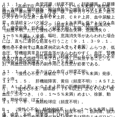
１１．１．１． 血管浮腫（頻度不明）：顔面腫脹、口唇腫
G． 〈高血圧症〉その他：（０．１〜５％未満）倦怠感、
脹、舌腫脹、咽頭腫脹・喉頭腫脹等の腫脹を症状とする血管
脱力感、鼻出血、頻尿、浮腫、咳、血中カリウム上昇、総コ
浮腫があらわれることがある。
レステロール上昇、血中ＣＫ上昇、ＣＲＰ上昇、血中尿酸上
昇、血清総タンパク減少、（０．１％未満）低ナトリウム血
１１．１．２． ショック（頻度不明）、失神、意識消失
症、腰背部痛、筋肉痛、（頻度不明）耳鳴、関節痛。
（頻度不明。ただし慢性心不全の場合失神、意識消失０．
１〜５％未満）：冷感、嘔吐、意識消失等があらわれた場合
２）． 〈慢性心不全〉
には、直ちに適切な処置を行うこと〔９．１．３−９．１．
８、９．２．１、９．２．２、１０．２参照〕。
慢性心不全例では高血圧例に比べ立ちくらみ、ふらつき、低
血圧、腎機能異常及び貧血等があらわれやすく、血圧、腎機
１１．１．３． 急性腎障害（頻度不明。ただし慢性心不全
能及び貧血の指標（ヘモグロビン等）に留意すること。な
の場合は急性腎障害０．１〜５％未満）。
お、高血圧症の場合の副作用にも注意が必要である。
１１．１．４． 高カリウム血症（頻度不明）。
@． 〈慢性心不全〉過敏症：（０．１〜５％未満）発疹、
そう痒。
１１．１．５． 肝機能障害、黄疸（頻度不明）：ＡＳＴ上
昇、ＡＬＴ上昇、γ−ＧＴＰ上昇等の肝機能障害があらわれる
A． 〈慢性心不全〉循環器：（５％以上）立ちくらみ、低
ことがある。
血圧、ふらつき、（０．１〜５％未満）めまい、徐脈、動
悸、期外収縮、ほてり。
１１．１．６． 無顆粒球症（頻度不明）。
B． 〈慢性心不全〉精神神経系：（０．１〜５％未満）頭
１１．１．７． 横紋筋融解症（頻度不明）：筋肉痛、脱力
痛、眠気、不眠、頭重感、しびれ感。
感、ＣＫ上昇、血中ミオグロビン上昇及び尿中ミオグロビン