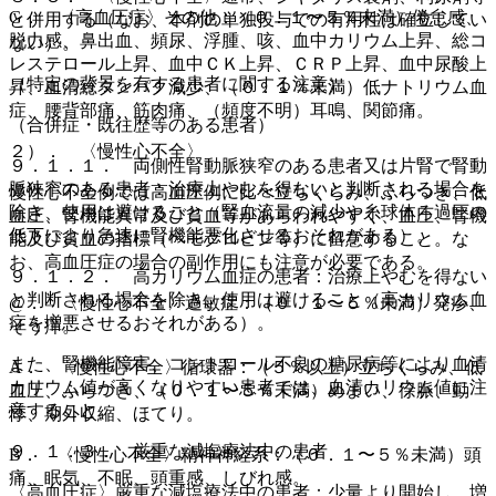
G． 〈高血圧症〉その他：（０．１〜５％未満）倦怠感、
と併用する（なお、本剤の単独投与での有用性は確立してい
脱力感、鼻出血、頻尿、浮腫、咳、血中カリウム上昇、総コ
ない）。
レステロール上昇、血中ＣＫ上昇、ＣＲＰ上昇、血中尿酸上
（特定の背景を有する患者に関する注意）
昇、血清総タンパク減少、（０．１％未満）低ナトリウム血
症、腰背部痛、筋肉痛、（頻度不明）耳鳴、関節痛。
（合併症・既往歴等のある患者）
２）． 〈慢性心不全〉
９．１．１． 両側性腎動脈狭窄のある患者又は片腎で腎動
脈狭窄のある患者：治療上やむを得ないと判断される場合を
慢性心不全例では高血圧例に比べ立ちくらみ、ふらつき、低
除き、使用は避けること（腎血流量の減少や糸球体ろ過圧の
血圧、腎機能異常及び貧血等があらわれやすく、血圧、腎機
低下により急速に腎機能悪化させるおそれがある）。
能及び貧血の指標（ヘモグロビン等）に留意すること。な
お、高血圧症の場合の副作用にも注意が必要である。
９．１．２． 高カリウム血症の患者：治療上やむを得ない
と判断される場合を除き、使用は避けること（高カリウム血
@． 〈慢性心不全〉過敏症：（０．１〜５％未満）発疹、
症を増悪させるおそれがある）。
そう痒。
また、腎機能障害、コントロール不良の糖尿病等により血清
A． 〈慢性心不全〉循環器：（５％以上）立ちくらみ、低
カリウム値が高くなりやすい患者では、血清カリウム値に注
血圧、ふらつき、（０．１〜５％未満）めまい、徐脈、動
意すること。
悸、期外収縮、ほてり。
９．１．３． 厳重な減塩療法中の患者
B． 〈慢性心不全〉精神神経系：（０．１〜５％未満）頭
痛、眠気、不眠、頭重感、しびれ感。
〈高血圧症〉厳重な減塩療法中の患者：少量より開始し、増