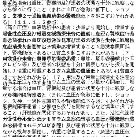
量する場合は血圧、腎機能及び患者の状態を十分に観察しな
２参照〕。
がら徐々に行うこと（まれに血圧が急激に低下し、ショッ
ク、失神、一過性意識消失や腎機能低下を起こすおそれがあ
９．２．２． 血液透析中の患者
る）〔１１．１．２参照〕。
〈高血圧症〉血液透析中の患者：少量より開始し、増量する
〈慢性心不全〉厳重な減塩療法中の患者：血圧、腎機能、貧
場合は血圧及び患者の状態を十分に観察しながら徐々に行う
血の指標（ヘモグロビン等）及び患者の状態を十分に観察し
こと（まれに血圧が急激に低下し、ショック、失神、一過性
ながら投与を開始し、慎重に増量すること（急激な血圧低
意識消失を起こすおそれがある）〔１１．１．２参照〕。
下、腎機能低下あるいは貧血を起こすおそれがある）〔７．
〈慢性心不全〉血液透析中の患者：血圧、貧血の指標（ヘモ
用法及び用量に関連する注意の項、１１．１．２参照〕。
グロビン等）及び患者の状態を十分に観察しながら投与を開
９．１．４． 低ナトリウム血症の患者
始し、慎重に増量すること（急激な血圧低下あるいは貧血を
起こすおそれがある）〔７．用法及び用量に関連する注意の
〈高血圧症〉低ナトリウム血症の患者：少量から開始し、増
項、１１．１．２参照〕。
量する場合は血圧、腎機能及び患者の状態を十分に観察しな
がら徐々に行うこと（まれに血圧が急激に低下し、ショッ
（肝機能障害患者）
ク、失神、一過性意識消失や腎機能低下を起こすおそれがあ
肝機能障害患者：少量から投与を開始するなど慎重に投与す
る）〔１１．１．２参照〕。
ること（肝機能が悪化するおそれがあり、また、活性代謝物
〈慢性心不全〉低ナトリウム血症の患者：血圧、腎機能、貧
カンデサルタンのクリアランスが低下することが推定されて
血の指標（ヘモグロビン等）及び患者の状態を十分に観察し
いる）〔１６．１．２参照〕。
ながら投与を開始し、慎重に増量すること（急激な血圧低
（生殖能を有する者）