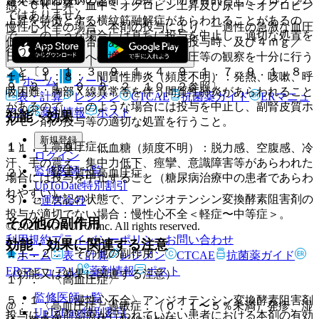
超えて行わないこと。
感、ＣＫ上昇、血中ミオグロビン上昇及び尿中ミオグロビン
ではありません。
上昇を特徴とする横紋筋融解症があらわれることがあるの
慢性心不全の場合、本剤の投与により、一過性の急激な血圧
で、このような場合には直ちに投与を中止し、適切な処置を
低下を起こす場合があるので、初回投与時、及び４ｍｇ／
行うこと。
日、８ｍｇ／日への増量時には、血圧等の観察を十分に行う
こと〔９．１．３、９．１．４、９．１．７、９．１．８、
１１．１．８． 間質性肺炎（頻度不明）：発熱、咳嗽、呼
ホーム
ノート
９．２．１、９．２．２、１０．２参照〕。
吸困難、胸部Ｘ線異常等を伴う間質性肺炎があらわれること
表・計算
レジメン
CTCAE
抗菌薬ガイド
ERマニュ
があるので、このような場合には投与を中止し、副腎皮質ホ
アル
薬剤情報
ポスト
効能・効果
ルモン剤の投与等の適切な処置を行うこと。
新規登録
１）． 高血圧症。
１１．１．９． 低血糖（頻度不明）：脱力感、空腹感、冷
ログイン
汗、手の震え、集中力低下、痙攣、意識障害等があらわれた
監修医師一覧
２）． 腎実質性高血圧症。
場合には投与を中止すること（糖尿病治療中の患者であらわ
UpToDate特別割引
れやすい）。
３）． 次記の状態で、アンジオテンシン変換酵素阻害剤の
運営会社
投与が適切でない場合：慢性心不全＜軽症〜中等症＞。
その他の副作用
© 2021 HOKUTO Inc. All rights reserved.
利用規約
プライバシーポリシー
お問い合わせ
効能・効果に関連する注意
１１．２． その他の副作用
ホーム
表・計算
レジメン
CTCAE
抗菌薬ガイド
ERマニュアル
薬剤情報
ポスト
（効能又は効果に関連する注意）
１）． 〈高血圧症〉
監修医師一覧
５．１． 〈慢性心不全〉アンジオテンシン変換酵素阻害剤
@． 〈高血圧症〉過敏症：（０．１〜５％未満）発疹、湿
UpToDate特別割引
投与による前治療が行われていない患者における本剤の有効