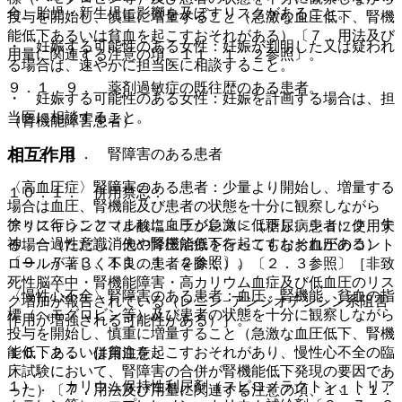
合、胎児・新生児に影響を及ぼすリスクがあること。
投与を開始し、慎重に増量すること（急激な血圧低下、腎機
能低下あるいは貧血を起こすおそれがある）〔７．用法及び
・ 妊娠する可能性のある女性：妊娠が判明した又は疑われ
用量に関連する注意の項、１１．１．２参照〕。
る場合は、速やかに担当医に相談すること。
９．１．９． 薬剤過敏症の既往歴のある患者。
・ 妊娠する可能性のある女性：妊娠を計画する場合は、担
当医に相談すること。
（腎機能障害患者）
相互作用
９．２．１． 腎障害のある患者
〈高血圧症〉腎障害のある患者：少量より開始し、増量する
１０．１． 併用禁忌：
場合は血圧、腎機能及び患者の状態を十分に観察しながら
徐々に行うこと（まれに血圧が急激に低下し、ショック、失
アリスキレンフマル酸塩＜ラジレス＞（糖尿病患者に使用す
神、一過性意識消失や腎機能低下を起こすおそれがある）
る場合（ただし、他の降圧治療を行ってもなお血圧のコント
〔９．７．３、１１．１．２参照〕。
ロールが著しく不良の患者を除く））〔２．３参照〕［非致
死性脳卒中・腎機能障害・高カリウム血症及び低血圧のリス
〈慢性心不全〉腎障害のある患者：血圧、腎機能、貧血の指
ク増加が報告されている（レニン−アンジオテンシン系阻害
標（ヘモグロビン等）及び患者の状態を十分に観察しながら
作用が増強される可能性がある）］。
投与を開始し、慎重に増量すること（急激な血圧低下、腎機
能低下あるいは貧血を起こすおそれがあり、慢性心不全の臨
１０．２． 併用注意：
床試験において、腎障害の合併が腎機能低下発現の要因であ
１）． カリウム保持性利尿剤（スピロノラクトン、トリア
った）〔７．用法及び用量に関連する注意の項、１１．１．