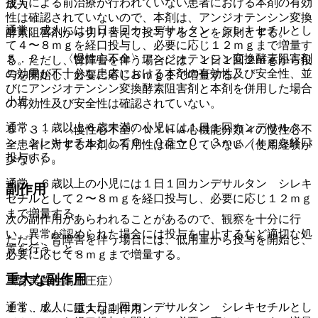
投与による前治療が行われていない患者における本剤の有効
成人
性は確認されていないので、本剤は、アンジオテンシン変換
通常、成人には１日１回カンデサルタン シレキセチルとし
酵素阻害剤から切り替えて投与することを原則とする。
て４〜８ｍｇを経口投与し、必要に応じ１２ｍｇまで増量す
５．２． 〈慢性心不全〉アンジオテンシン変換酵素阻害剤
る。ただし、腎障害を伴う場合には、１日１回２ｍｇから投
の効果が不十分な患者における本剤の有効性及び安全性、並
与を開始し、必要に応じ８ｍｇまで増量する。
びにアンジオテンシン変換酵素阻害剤と本剤を併用した場合
小児
の有効性及び安全性は確認されていない。
通常、１歳以上６歳未満の小児には１日１回カンデサルタ
５．３． 〈慢性心不全〉ＮＹＨＡ心機能分類４の慢性心不
ン シレキセチルとして０．０５〜０．３ｍｇ／ｋｇを経口
全患者に対する本剤の有用性は確立していない（使用経験が
投与する。
少ない）。
通常、６歳以上の小児には１日１回カンデサルタン シレキ
副作用
セチルとして２〜８ｍｇを経口投与し、必要に応じ１２ｍｇ
まで増量する。
次の副作用があらわれることがあるので、観察を十分に行
い、異常が認められた場合には投与を中止するなど適切な処
ただし、腎障害を伴う場合には、低用量から投与を開始し、
置を行うこと。
必要に応じて８ｍｇまで増量する。
重大な副作用
〈腎実質性高血圧症〉
通常、成人には１日１回カンデサルタン シレキセチルとし
１１．１． 重大な副作用