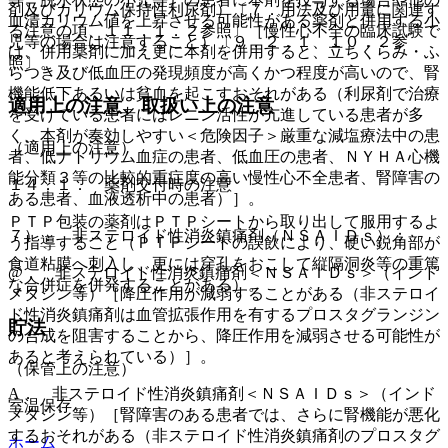
剤及びカリウム保持性利尿剤）〔７．用法及び用量に関連す
血清カリウム値を上昇させる可能性がある薬剤と併用する小
る注意の項、１１．１．２参照〕［慢性心不全の臨床試験で
児等の場合は注意すること）〔９．２．１、１０．２参
は、併用薬剤に加え更に本剤を併用すると、立ちくらみ・ふ
照〕。
らつき及び低血圧の発現頻度が高くかつ程度が高いので、腎
機能低下あるいは貧血を起こすおそれがある（利尿剤で治療
適用上の注意、取扱い上の注意
を受けている患者にはレニン活性が亢進している患者が多
く、本剤が奏効しやすい＜危険因子＞厳重な減塩療法中の患
（適用上の注意）
者、低ナトリウム血症の患者、低血圧の患者、ＮＹＨＡ心機
能分類３等の比較的重症度の高い慢性心不全患者、腎障害の
１４．１． 薬剤交付時の注意
ある患者、血液透析中の患者）］。
ＰＴＰ包装の薬剤はＰＴＰシートから取り出して服用するよ
７）． 非ステロイド性消炎鎮痛剤（ＮＳＡＩＤｓ）：
う指導すること（ＰＴＰシートの誤飲により、硬い鋭角部が
食道粘膜へ刺入し、更には穿孔をおこして縦隔洞炎等の重篤
@． 非ステロイド性消炎鎮痛剤＜ＮＳＡＩＤｓ＞（インド
な合併症を併発することがある）。
メタシン等）［降圧作用が減弱することがある（非ステロイ
ド性消炎鎮痛剤は血管拡張作用を有するプロスタグランジン
貯法
の合成を阻害することから、降圧作用を減弱させる可能性が
あると考えられている）］。
（保管上の注意）
A． 非ステロイド性消炎鎮痛剤＜ＮＳＡＩＤｓ＞（インド
室温保存。
メタシン等）［腎障害のある患者では、さらに腎機能が悪化
するおそれがある（非ステロイド性消炎鎮痛剤のプロスタグ
ホーム