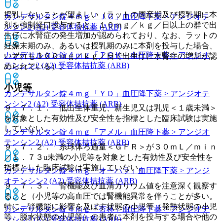
授乳しないことが望ましい（ラットの周産期及び授乳期に本
カンデサルタン錠４ｍｇ「ＪＧ」
血圧降下薬 > アンジオテ
剤を強制経口投与すると、１０ｍｇ／ｋｇ／日以上の群で出
ンシン2 (A2) 受容体拮抗薬 (ARB)
生仔に水腎症の発生増加が認められており、なお、ラットの
妊娠末期のみ、あるいは授乳期のみに本剤を投与した場合、
カンデサルタン錠４ｍｇ「ＴＣＫ」
血圧降下薬 > アンジオ
いずれも３００ｍｇ／ｋｇ／日で出生仔に水腎症の増加が認
テンシン2 (A2) 受容体拮抗薬 (ARB)
められている）。
小児等
カンデサルタン錠４ｍｇ「ＹＤ」
血圧降下薬 > アンジオテ
ンシン2 (A2) 受容体拮抗薬 (ARB)
９．７．１． 低出生体重児、新生児又は乳児＜１歳未満＞
を対象とした有効性及び安全性を指標とした臨床試験は実施
していない。
カンデサルタン錠４ｍｇ「アメル」
血圧降下薬 > アンジオ
テンシン2 (A2) 受容体拮抗薬 (ARB)
９．７．２． 糸球体ろ過量＜ＧＦＲ＞が３０ｍＬ／ｍｉｎ
／１．７３u未満の小児等を対象とした有効性及び安全性を
指標とした臨床試験は実施していない。
カンデサルタン錠４ｍｇ「オーハラ」
血圧降下薬 > アンジ
オテンシン2 (A2) 受容体拮抗薬 (ARB)
９．７．３． 腎機能及び血清カリウム値を注意深く観察す
ること（小児等の高血圧では腎機能異常を伴うことが多い。
特に、腎機能に影響を及ぼす状態の小児等（発熱状態の小児
カンデサルタン錠４ｍｇ「杏林」
血圧降下薬 > アンジオテ
等、脱水状態の小児等）の患者に本剤を投与する場合や他の
ンシン2 (A2) 受容体拮抗薬 (ARB)