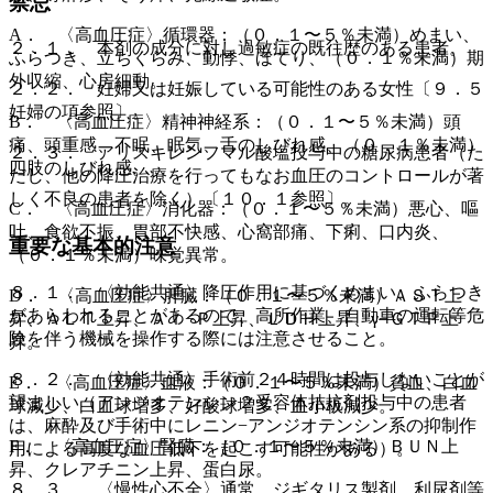
禁忌
A． 〈高血圧症〉循環器：（０．１〜５％未満）めまい、
２．１． 本剤の成分に対し過敏症の既往歴のある患者。
ふらつき、立ちくらみ、動悸、ほてり、（０．１％未満）期
外収縮、心房細動。
２．２． 妊婦又は妊娠している可能性のある女性〔９．５
妊婦の項参照〕。
B． 〈高血圧症〉精神神経系：（０．１〜５％未満）頭
痛、頭重感、不眠、眠気、舌のしびれ感、（０．１％未満）
２．３． アリスキレンフマル酸塩投与中の糖尿病患者（た
四肢のしびれ感。
だし、他の降圧治療を行ってもなお血圧のコントロールが著
しく不良の患者を除く）〔１０．１参照〕。
C． 〈高血圧症〉消化器：（０．１〜５％未満）悪心、嘔
吐、食欲不振、胃部不快感、心窩部痛、下痢、口内炎、
重要な基本的注意
（０．１％未満）味覚異常。
８．１． 〈効能共通〉降圧作用に基づくめまい、ふらつき
D． 〈高血圧症〉肝臓：（０．１〜５％未満）ＡＳＴ上
があらわれることがあるので、高所作業、自動車の運転等危
昇、ＡＬＴ上昇、Ａｌ−Ｐ上昇、ＬＤＨ上昇、γ−ＧＴＰ上
険を伴う機械を操作する際には注意させること。
昇。
８．２． 〈効能共通〉手術前２４時間は投与しないことが
E． 〈高血圧症〉血液：（０．１〜５％未満）貧血、白血
望ましい（アンジオテンシン２受容体拮抗剤投与中の患者
球減少、白血球増多、好酸球増多、血小板減少。
は、麻酔及び手術中にレニン−アンジオテンシン系の抑制作
F． 〈高血圧症〉腎臓：（０．１〜５％未満）ＢＵＮ上
用による高度な血圧低下を起こす可能性がある）。
昇、クレアチニン上昇、蛋白尿。
８．３． 〈慢性心不全〉通常、ジギタリス製剤、利尿剤等