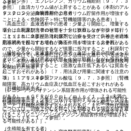
ムテレン等）、エプレレノン、カリウム補給剤〔９．７．３
２参照〕。
参照〕［血清カリウム値が上昇することがある（本剤のアル
９．２．２． 血液透析中の患者
ドステロン分泌抑制作用によりカリウム貯留作用が増強する
ことによる＜危険因子＞特に腎機能障害のある患者）］。
〈高血圧症〉血液透析中の患者：少量より開始し、増量する
場合は血圧及び患者の状態を十分に観察しながら徐々に行う
２）． 利尿剤（フロセミド、トリクロルメチアジド等）
こと（まれに血圧が急激に低下し、ショック、失神、一過性
〔１１．１．２参照〕［利尿剤で治療を受けている患者に本
意識消失を起こすおそれがある）〔１１．１．２参照〕。
剤を初めて投与する場合、降圧作用が増強するおそれがある
ので、少量から開始するなど慎重に投与すること（利尿剤で
〈慢性心不全〉血液透析中の患者：血圧、貧血の指標（ヘモ
治療を受けている患者にはレニン活性が亢進している患者が
グロビン等）及び患者の状態を十分に観察しながら投与を開
多く、本剤が奏効しやすい＜危険因子＞特に最近利尿剤投与
始し、慎重に増量すること（急激な血圧低下あるいは貧血を
を開始した患者）］。
起こすおそれがある）〔７．用法及び用量に関連する注意の
項、１１．１．２参照〕。
３）． アリスキレンフマル酸塩〔９．７．３参照〕［腎機
能障害、高カリウム血症及び低血圧を起こすおそれがある
（肝機能障害患者）
（レニン−アンジオテンシン系阻害作用が増強される可能性
がある）。ｅＧＦＲが６０ｍＬ／ｍｉｎ／１．７３u未満の
肝機能障害患者：少量から投与を開始するなど慎重に投与す
腎機能障害のある患者へのアリスキレンフマル酸塩との併用
ること（肝機能が悪化するおそれがあり、また、活性代謝物
については、治療上やむを得ないと判断される場合を除き避
カンデサルタンのクリアランスが低下することが推定されて
けること（レニン−アンジオテンシン系阻害作用が増強され
いる）〔１６．１．２参照〕。
る可能性がある）］。
（生殖能を有する者）