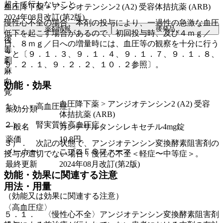
超えて行わないこと。
血圧降下薬 > アンジオテンシン2 (A2) 受容体拮抗薬 (ARB)
2024年08月改訂(第2版)
慢性心不全の場合、本剤の投与により、一過性の急激な血圧
薬剤情報
後発品
低下を起こす場合があるので、初回投与時、及び４ｍｇ／
後
日、８ｍｇ／日への増量時には、血圧等の観察を十分に行う
毒
こと〔９．１．３、９．１．４、９．１．７、９．１．８、
劇
９．２．１、９．２．２、１０．２参照〕。
麻
向
効能・効果
覚
血圧降下薬 > アンジオテンシン2 (A2) 受容
１）． 高血圧症。
薬効分類
体拮抗薬 (ARB)
２）． 腎実質性高血圧症。
一般名
カンデサルタンシレキセチル4mg錠
薬価
10.8
円
３）． 次記の状態で、アンジオテンシン変換酵素阻害剤の
メーカー
ニプロＥＳファーマ
投与が適切でない場合：慢性心不全＜軽症〜中等症＞。
最終更新
2024年08月改訂(第2版)
効能・効果に関連する注意
用法・用量
（効能又は効果に関連する注意）
〈高血圧症〉
５．１． 〈慢性心不全〉アンジオテンシン変換酵素阻害剤