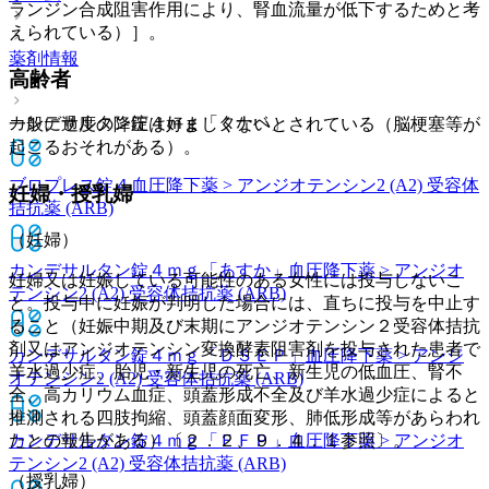
ランジン合成阻害作用により、腎血流量が低下するためと考
えられている）］。
薬剤情報
高齢者
カンデサルタン錠４ｍｇ「タナベ」
一般に過度の降圧は好ましくないとされている（脳梗塞等が
起こるおそれがある）。
ブロプレス錠４
血圧降下薬 > アンジオテンシン2 (A2) 受容体
妊婦・授乳婦
拮抗薬 (ARB)
（妊婦）
カンデサルタン錠４ｍｇ「あすか」
血圧降下薬 > アンジオ
妊婦又は妊娠している可能性のある女性には投与しないこ
テンシン2 (A2) 受容体拮抗薬 (ARB)
と。投与中に妊娠が判明した場合には、直ちに投与を中止す
ること（妊娠中期及び末期にアンジオテンシン２受容体拮抗
剤又はアンジオテンシン変換酵素阻害剤を投与された患者で
カンデサルタン錠４ｍｇ「ＤＳＥＰ」
血圧降下薬 > アンジ
羊水過少症、胎児・新生児の死亡、新生児の低血圧、腎不
オテンシン2 (A2) 受容体拮抗薬 (ARB)
全、高カリウム血症、頭蓋形成不全及び羊水過少症によると
推測される四肢拘縮、頭蓋顔面変形、肺低形成等があらわれ
たとの報告がある）〔２．２、９．４．１参照〕。
カンデサルタン錠４ｍｇ「ＦＦＰ」
血圧降下薬 > アンジオ
テンシン2 (A2) 受容体拮抗薬 (ARB)
（授乳婦）