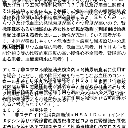
合、胎児・新生児に影響を及ぼすリスクがあること。
剤及びカリウム保持性利尿剤）〔７．用法及び用量に関連す
る注意の項、１１．１．２参照〕［慢性心不全の臨床試験で
・ 妊娠する可能性のある女性：妊娠が判明した又は疑われ
は、併用薬剤に加え更に本剤を併用すると、立ちくらみ・ふ
る場合は、速やかに担当医に相談すること。
らつき及び低血圧の発現頻度が高くかつ程度が高いので、腎
・ 妊娠する可能性のある女性：妊娠を計画する場合は、担
機能低下あるいは貧血を起こすおそれがある（利尿剤で治療
当医に相談すること。
を受けている患者にはレニン活性が亢進している患者が多
く、本剤が奏効しやすい＜危険因子＞厳重な減塩療法中の患
相互作用
者、低ナトリウム血症の患者、低血圧の患者、ＮＹＨＡ心機
能分類３等の比較的重症度の高い慢性心不全患者、腎障害の
１０．１． 併用禁忌：
ある患者、血液透析中の患者）］。
アリスキレンフマル酸塩＜ラジレス＞（糖尿病患者に使用す
７）． 非ステロイド性消炎鎮痛剤（ＮＳＡＩＤｓ）：
る場合（ただし、他の降圧治療を行ってもなお血圧のコント
@． 非ステロイド性消炎鎮痛剤＜ＮＳＡＩＤｓ＞（インド
ロールが著しく不良の患者を除く））〔２．３参照〕［非致
メタシン等）［降圧作用が減弱することがある（非ステロイ
死性脳卒中・腎機能障害・高カリウム血症及び低血圧のリス
ド性消炎鎮痛剤は血管拡張作用を有するプロスタグランジン
ク増加が報告されている（レニン−アンジオテンシン系阻害
の合成を阻害することから、降圧作用を減弱させる可能性が
作用が増強される可能性がある）］。
あると考えられている）］。
１０．２． 併用注意：
A． 非ステロイド性消炎鎮痛剤＜ＮＳＡＩＤｓ＞（インド
１）． カリウム保持性利尿剤（スピロノラクトン、トリア
メタシン等）［腎障害のある患者では、さらに腎機能が悪化
ムテレン等）、エプレレノン、カリウム補給剤〔９．７．３
するおそれがある（非ステロイド性消炎鎮痛剤のプロスタグ