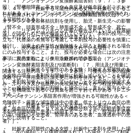
４）． アンジオテンシン変換酵素阻害剤〔９．７．３参
照〕［腎機能障害、高カリウム血症及び低血圧を起こすおそ
９．４．１． 妊娠する可能性のある女性：妊娠しているこ
れがある（レニン−アンジオテンシン系阻害作用が増強され
とが把握されずアンジオテンシン変換酵素阻害剤又はアンジ
る可能性がある）］。
オテンシン２受容体拮抗剤を使用し、胎児・新生児への影響
（腎不全、頭蓋形成不全・肺形成不全・腎形成不全、死亡
５）． リチウム［リチウム中毒が報告されている（腎尿細
等）が認められた例が報告されているので、本剤の投与に先
管におけるリチウムの再吸収が促進される）］。
立ち、代替薬の有無等も考慮して本剤投与の必要性を慎重に
検討し、治療上の有益性が危険性を上回ると判断される場合
６）． 次の薬剤により併用治療されている場合：
にのみ投与すること。また、投与が必要な場合には次の注意
事項に留意すること〔９．５妊婦の項参照〕。
@． 次の薬剤により併用治療されている場合（アンジオテ
ンシン変換酵素阻害剤及びβ遮断剤）〔７．用法及び用量に
（１）． 妊娠する可能性のある女性：妊娠する可能性のあ
関連する注意の項、１１．１．２参照〕［慢性心不全の臨床
る女性の場合、本剤投与開始前に妊娠していないことを確認
試験では、併用薬剤に加え更に本剤を併用すると、立ちくら
し、本剤投与中も、妊娠していないことを定期的に確認する
み・ふらつき及び低血圧の発現頻度が高くかつ程度が高いの
こと。投与中に妊娠が判明した場合には、直ちに投与を中止
で、腎機能低下あるいは貧血を起こすおそれがある（レニン
すること。
−アンジオテンシン系阻害作用が増強される可能性がある＜
危険因子＞厳重な減塩療法中の患者、低ナトリウム血症の患
（２）． 妊娠する可能性のある女性：次の事項について、
者、低血圧の患者、ＮＹＨＡ心機能分類３等の比較的重症度
本剤投与開始時に患者に説明すること。また、投与中も必要
の高い慢性心不全患者、腎障害のある患者、血液透析中の患
に応じ説明すること。
者）］。
・ 妊娠する可能性のある女性：妊娠中に本剤を使用した場
A． 次の薬剤により併用治療されている場合（ループ利尿