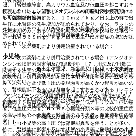
（授乳婦）
照〕［腎機能障害、高カリウム血症及び低血圧を起こすおそ
れがある（レニン−アンジオテンシン系阻害作用が増強され
授乳しないことが望ましい（ラットの周産期及び授乳期に本
る可能性がある）］。
剤を強制経口投与すると、１０ｍｇ／ｋｇ／日以上の群で出
生仔に水腎症の発生増加が認められており、なお、ラットの
５）． リチウム［リチウム中毒が報告されている（腎尿細
妊娠末期のみ、あるいは授乳期のみに本剤を投与した場合、
管におけるリチウムの再吸収が促進される）］。
いずれも３００ｍｇ／ｋｇ／日で出生仔に水腎症の増加が認
められている）。
６）． 次の薬剤により併用治療されている場合：
小児等
@． 次の薬剤により併用治療されている場合（アンジオテ
ンシン変換酵素阻害剤及びβ遮断剤）〔７．用法及び用量に
９．７．１． 低出生体重児、新生児又は乳児＜１歳未満＞
関連する注意の項、１１．１．２参照〕［慢性心不全の臨床
を対象とした有効性及び安全性を指標とした臨床試験は実施
試験では、併用薬剤に加え更に本剤を併用すると、立ちくら
していない。
み・ふらつき及び低血圧の発現頻度が高くかつ程度が高いの
で、腎機能低下あるいは貧血を起こすおそれがある（レニン
９．７．２． 糸球体ろ過量＜ＧＦＲ＞が３０ｍＬ／ｍｉｎ
−アンジオテンシン系阻害作用が増強される可能性がある＜
／１．７３u未満の小児等を対象とした有効性及び安全性を
危険因子＞厳重な減塩療法中の患者、低ナトリウム血症の患
指標とした臨床試験は実施していない。
者、低血圧の患者、ＮＹＨＡ心機能分類３等の比較的重症度
の高い慢性心不全患者、腎障害のある患者、血液透析中の患
９．７．３． 腎機能及び血清カリウム値を注意深く観察す
者）］。
ること（小児等の高血圧では腎機能異常を伴うことが多い。
特に、腎機能に影響を及ぼす状態の小児等（発熱状態の小児
A． 次の薬剤により併用治療されている場合（ループ利尿
等、脱水状態の小児等）の患者に本剤を投与する場合や他の