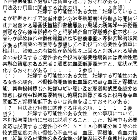
下、腎機能低下あるいは貧血を起こすおそれがある）〔７．
用法及び用量に関連する注意の項、１１．１．２参照〕。
９．４．１． 妊娠する可能性のある女性：妊娠しているこ
とが把握されずアンジオテンシン変換酵素阻害剤又はアンジ
９．１．５． 〈高血圧症〉心不全の患者：少量より開始
オテンシン２受容体拮抗剤を使用し、胎児・新生児への影響
し、増量する場合は血圧、腎機能及び患者の状態を十分に観
（腎不全、頭蓋形成不全・肺形成不全・腎形成不全、死亡
察しながら徐々に行うこと（まれに血圧が急激に低下し、シ
等）が認められた例が報告されているので、本剤の投与に先
ョック、失神、一過性意識消失や腎機能低下を起こすおそれ
立ち、代替薬の有無等も考慮して本剤投与の必要性を慎重に
がある）〔１１．１．２参照〕。
検討し、治療上の有益性が危険性を上回ると判断される場合
９．１．６． 〈慢性心不全〉大動脈弁狭窄症又は閉塞性肥
にのみ投与すること。また、投与が必要な場合には次の注意
大型心筋症のある患者：過度の血圧低下を来すと、症状が悪
事項に留意すること〔９．５妊婦の項参照〕。
化するおそれがある〔１１．１．２参照〕。
（１）． 妊娠する可能性のある女性：妊娠する可能性のあ
９．１．７． 〈慢性心不全〉低血圧の患者：血圧、腎機
る女性の場合、本剤投与開始前に妊娠していないことを確認
能、貧血の指標（ヘモグロビン等）及び患者の状態を十分に
し、本剤投与中も、妊娠していないことを定期的に確認する
観察しながら投与を開始し、慎重に増量すること（急激な血
こと。投与中に妊娠が判明した場合には、直ちに投与を中止
圧低下、腎機能低下あるいは貧血を起こすおそれがある）
すること。
〔７．用法及び用量に関連する注意の項、１１．１．２参
（２）． 妊娠する可能性のある女性：次の事項について、
照〕。
本剤投与開始時に患者に説明すること。また、投与中も必要
９．１．８． 〈慢性心不全〉ＮＹＨＡ心機能分類３等の比
に応じ説明すること。
較的重症度の高い慢性心不全患者：血圧、腎機能、貧血の指
・ 妊娠する可能性のある女性：妊娠中に本剤を使用した場
標（ヘモグロビン等）及び患者の状態を十分に観察しながら