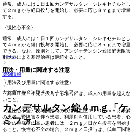
通常、成人には１日１回カンデサルタン シレキセチルとし
て２ｍｇから経口投与を開始し、必要に応じ８ｍｇまで増量
する。
〈慢性心不全〉
通常、成人には１日１回カンデサルタン シレキセチルとし
て４ｍｇから経口投与を開始し、必要に応じ８ｍｇまで増量
できる。なお、原則として、アンジオテンシン変換酵素阻害
ホーム
剤以外による基礎治療は継続すること。
用法・用量に関連する注意
薬剤情報
（用法及び用量に関連する注意）
カンデサルタン錠４ｍｇ「ケミファ」
〈高血圧症〉小児に投与する場合には、成人の用量を超えな
いこと。
カンデサルタン錠４ｍｇ「ケ
〈慢性心不全〉投与開始時の収縮期血圧１２０ｍｍＨｇ未満
の患者、腎障害を伴う患者、利尿剤を併用している患者、心
ミファ」
不全の重症度の高い患者には、２ｍｇ／日から投与を開始す
ること。慢性心不全の場合、２ｍｇ／日投与は、低血圧関連