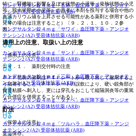
特に、腎機能に影響を及ぼす状態の小児等（発熱状態の小児
カンデサルタン錠４ｍｇ「杏林」
血圧降下薬 > アンジオテ
等、脱水状態の小児等）の患者に本剤を投与する場合や他の
ンシン2 (A2) 受容体拮抗薬 (ARB)
血清カリウム値を上昇させる可能性がある薬剤と併用する小
児等の場合は注意すること）〔９．２．１、１０．２参
カンデサルタン錠４ｍｇ「サワイ」
血圧降下薬 > アンジオ
照〕。
テンシン2 (A2) 受容体拮抗薬 (ARB)
適用上の注意、取扱い上の注意
カンデサルタン錠４ｍｇ「サンド」
血圧降下薬 > アンジオ
（適用上の注意）
テンシン2 (A2) 受容体拮抗薬 (ARB)
１４．１． 薬剤交付時の注意
カンデサルタン錠４ｍｇ「三和」
血圧降下薬 > アンジオテ
ＰＴＰ包装の薬剤はＰＴＰシートから取り出して服用するよ
ンシン2 (A2) 受容体拮抗薬 (ARB)
う指導すること（ＰＴＰシートの誤飲により、硬い鋭角部が
食道粘膜へ刺入し、更には穿孔をおこして縦隔洞炎等の重篤
な合併症を併発することがある）。
カンデサルタン錠４ｍｇ「タナベ」
血圧降下薬 > アンジオ
テンシン2 (A2) 受容体拮抗薬 (ARB)
貯法
（保管上の注意）
カンデサルタン錠４ｍｇ「ツルハラ」
血圧降下薬 > アンジ
オテンシン2 (A2) 受容体拮抗薬 (ARB)
室温保存。