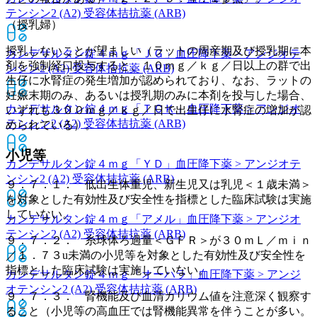
テンシン2 (A2) 受容体拮抗薬 (ARB)
（授乳婦）
授乳しないことが望ましい（ラットの周産期及び授乳期に本
カンデサルタン錠４ｍｇ「ＪＧ」
血圧降下薬 > アンジオテ
剤を強制経口投与すると、１０ｍｇ／ｋｇ／日以上の群で出
ンシン2 (A2) 受容体拮抗薬 (ARB)
生仔に水腎症の発生増加が認められており、なお、ラットの
妊娠末期のみ、あるいは授乳期のみに本剤を投与した場合、
カンデサルタン錠４ｍｇ「ＴＣＫ」
血圧降下薬 > アンジオ
いずれも３００ｍｇ／ｋｇ／日で出生仔に水腎症の増加が認
テンシン2 (A2) 受容体拮抗薬 (ARB)
められている）。
小児等
カンデサルタン錠４ｍｇ「ＹＤ」
血圧降下薬 > アンジオテ
ンシン2 (A2) 受容体拮抗薬 (ARB)
９．７．１． 低出生体重児、新生児又は乳児＜１歳未満＞
を対象とした有効性及び安全性を指標とした臨床試験は実施
していない。
カンデサルタン錠４ｍｇ「アメル」
血圧降下薬 > アンジオ
テンシン2 (A2) 受容体拮抗薬 (ARB)
９．７．２． 糸球体ろ過量＜ＧＦＲ＞が３０ｍＬ／ｍｉｎ
／１．７３u未満の小児等を対象とした有効性及び安全性を
指標とした臨床試験は実施していない。
カンデサルタン錠４ｍｇ「オーハラ」
血圧降下薬 > アンジ
オテンシン2 (A2) 受容体拮抗薬 (ARB)
９．７．３． 腎機能及び血清カリウム値を注意深く観察す
ること（小児等の高血圧では腎機能異常を伴うことが多い。