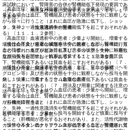
床試験において、腎障害の合併が腎機能低下発現の要因であ
〈高血圧症〉厳重な減塩療法中の患者：少量より開始し、増
った）〔７．用法及び用量に関連する注意の項、１１．１．
量する場合は血圧、腎機能及び患者の状態を十分に観察しな
２参照〕。
がら徐々に行うこと（まれに血圧が急激に低下し、ショッ
ク、失神、一過性意識消失や腎機能低下を起こすおそれがあ
９．２．２． 血液透析中の患者
る）〔１１．１．２参照〕。
〈高血圧症〉血液透析中の患者：少量より開始し、増量する
〈慢性心不全〉厳重な減塩療法中の患者：血圧、腎機能、貧
場合は血圧及び患者の状態を十分に観察しながら徐々に行う
血の指標（ヘモグロビン等）及び患者の状態を十分に観察し
こと（まれに血圧が急激に低下し、ショック、失神、一過性
ながら投与を開始し、慎重に増量すること（急激な血圧低
意識消失を起こすおそれがある）〔１１．１．２参照〕。
下、腎機能低下あるいは貧血を起こすおそれがある）〔７．
〈慢性心不全〉血液透析中の患者：血圧、貧血の指標（ヘモ
用法及び用量に関連する注意の項、１１．１．２参照〕。
グロビン等）及び患者の状態を十分に観察しながら投与を開
９．１．４． 低ナトリウム血症の患者
始し、慎重に増量すること（急激な血圧低下あるいは貧血を
起こすおそれがある）〔７．用法及び用量に関連する注意の
〈高血圧症〉低ナトリウム血症の患者：少量から開始し、増
項、１１．１．２参照〕。
量する場合は血圧、腎機能及び患者の状態を十分に観察しな
がら徐々に行うこと（まれに血圧が急激に低下し、ショッ
（肝機能障害患者）
ク、失神、一過性意識消失や腎機能低下を起こすおそれがあ
肝機能障害患者：少量から投与を開始するなど慎重に投与す
る）〔１１．１．２参照〕。
ること（肝機能が悪化するおそれがあり、また、活性代謝物
〈慢性心不全〉低ナトリウム血症の患者：血圧、腎機能、貧
カンデサルタンのクリアランスが低下することが推定されて