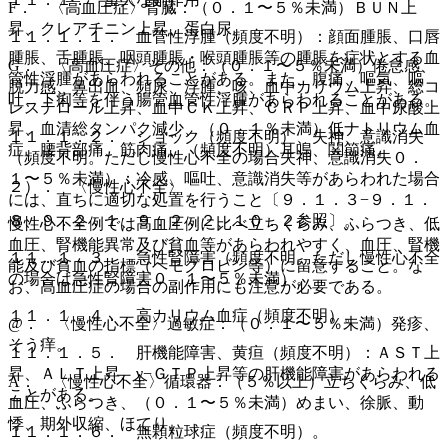
F． 〈高血圧症〉腎臓：（０．１〜５％未満）ＢＵＮ上
昇、クレアチニン上昇、蛋白尿。
１１．１．１． 血管性浮腫（頻度不明）：顔面腫脹、口唇
腫脹、舌腫脹、咽頭腫脹・喉頭腫脹等の腫脹を症状とする血
G． 〈高血圧症〉その他：（０．１〜５％未満）倦怠感、
管性浮腫があらわれることがある。また、腹痛、嘔気、嘔
脱力感、鼻出血、頻尿、浮腫、咳、血中カリウム上昇、総コ
吐、下痢等を伴う腸管血管性浮腫があらわれることがある。
レステロール上昇、血中ＣＫ上昇、ＣＲＰ上昇、血中尿酸上
昇、血清総タンパク減少、（０．１％未満）低ナトリウム血
１１．１．２． ショック（頻度不明）、失神、意識消失
症、腰背部痛、筋肉痛、（頻度不明）耳鳴、関節痛。
（頻度不明。ただし慢性心不全の場合失神、意識消失０．
１〜５％未満）：冷感、嘔吐、意識消失等があらわれた場合
２）． 〈慢性心不全〉
には、直ちに適切な処置を行うこと〔９．１．３−９．１．
８、９．２．１、９．２．２、１０．２参照〕。
慢性心不全例では高血圧例に比べ立ちくらみ、ふらつき、低
血圧、腎機能異常及び貧血等があらわれやすく、血圧、腎機
１１．１．３． 急性腎障害（頻度不明。ただし慢性心不全
能及び貧血の指標（ヘモグロビン等）に留意すること。な
の場合は急性腎障害０．１〜５％未満）。
お、高血圧症の場合の副作用にも注意が必要である。
１１．１．４． 高カリウム血症（頻度不明）。
@． 〈慢性心不全〉過敏症：（０．１〜５％未満）発疹、
そう痒。
１１．１．５． 肝機能障害、黄疸（頻度不明）：ＡＳＴ上
昇、ＡＬＴ上昇、γ−ＧＴＰ上昇等の肝機能障害があらわれる
A． 〈慢性心不全〉循環器：（５％以上）立ちくらみ、低
ことがある。
血圧、ふらつき、（０．１〜５％未満）めまい、徐脈、動
悸、期外収縮、ほてり。
１１．１．６． 無顆粒球症（頻度不明）。