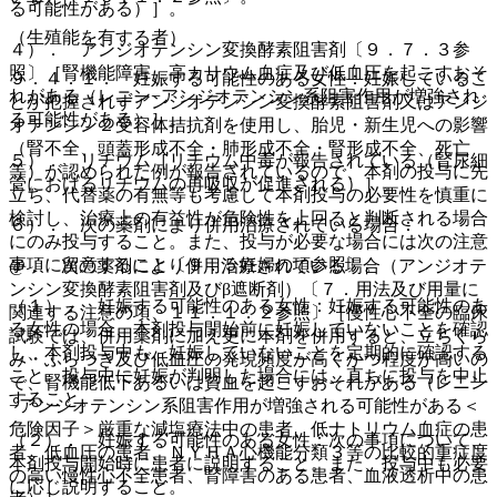
る可能性がある）］。
（生殖能を有する者）
４）． アンジオテンシン変換酵素阻害剤〔９．７．３参
照〕［腎機能障害、高カリウム血症及び低血圧を起こすおそ
９．４．１． 妊娠する可能性のある女性：妊娠しているこ
れがある（レニン−アンジオテンシン系阻害作用が増強され
とが把握されずアンジオテンシン変換酵素阻害剤又はアンジ
る可能性がある）］。
オテンシン２受容体拮抗剤を使用し、胎児・新生児への影響
（腎不全、頭蓋形成不全・肺形成不全・腎形成不全、死亡
５）． リチウム［リチウム中毒が報告されている（腎尿細
等）が認められた例が報告されているので、本剤の投与に先
管におけるリチウムの再吸収が促進される）］。
立ち、代替薬の有無等も考慮して本剤投与の必要性を慎重に
検討し、治療上の有益性が危険性を上回ると判断される場合
６）． 次の薬剤により併用治療されている場合：
にのみ投与すること。また、投与が必要な場合には次の注意
事項に留意すること〔９．５妊婦の項参照〕。
@． 次の薬剤により併用治療されている場合（アンジオテ
ンシン変換酵素阻害剤及びβ遮断剤）〔７．用法及び用量に
（１）． 妊娠する可能性のある女性：妊娠する可能性のあ
関連する注意の項、１１．１．２参照〕［慢性心不全の臨床
る女性の場合、本剤投与開始前に妊娠していないことを確認
試験では、併用薬剤に加え更に本剤を併用すると、立ちくら
し、本剤投与中も、妊娠していないことを定期的に確認する
み・ふらつき及び低血圧の発現頻度が高くかつ程度が高いの
こと。投与中に妊娠が判明した場合には、直ちに投与を中止
で、腎機能低下あるいは貧血を起こすおそれがある（レニン
すること。
−アンジオテンシン系阻害作用が増強される可能性がある＜
危険因子＞厳重な減塩療法中の患者、低ナトリウム血症の患
（２）． 妊娠する可能性のある女性：次の事項について、
者、低血圧の患者、ＮＹＨＡ心機能分類３等の比較的重症度
本剤投与開始時に患者に説明すること。また、投与中も必要
の高い慢性心不全患者、腎障害のある患者、血液透析中の患
に応じ説明すること。