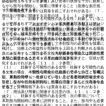
血の指標（ヘモグロビン等）及び患者の状態を十分に観察し
いる）〔１６．１．２参照〕。
ながら投与を開始し、慎重に増量すること（急激な血圧低
（生殖能を有する者）
下、腎機能低下あるいは貧血を起こすおそれがある）〔７．
用法及び用量に関連する注意の項、１１．１．２参照〕。
９．４．１． 妊娠する可能性のある女性：妊娠しているこ
とが把握されずアンジオテンシン変換酵素阻害剤又はアンジ
９．１．５． 〈高血圧症〉心不全の患者：少量より開始
オテンシン２受容体拮抗剤を使用し、胎児・新生児への影響
し、増量する場合は血圧、腎機能及び患者の状態を十分に観
（腎不全、頭蓋形成不全・肺形成不全・腎形成不全、死亡
察しながら徐々に行うこと（まれに血圧が急激に低下し、シ
等）が認められた例が報告されているので、本剤の投与に先
ョック、失神、一過性意識消失や腎機能低下を起こすおそれ
立ち、代替薬の有無等も考慮して本剤投与の必要性を慎重に
がある）〔１１．１．２参照〕。
検討し、治療上の有益性が危険性を上回ると判断される場合
９．１．６． 〈慢性心不全〉大動脈弁狭窄症又は閉塞性肥
にのみ投与すること。また、投与が必要な場合には次の注意
大型心筋症のある患者：過度の血圧低下を来すと、症状が悪
事項に留意すること〔９．５妊婦の項参照〕。
化するおそれがある〔１１．１．２参照〕。
（１）． 妊娠する可能性のある女性：妊娠する可能性のあ
９．１．７． 〈慢性心不全〉低血圧の患者：血圧、腎機
る女性の場合、本剤投与開始前に妊娠していないことを確認
能、貧血の指標（ヘモグロビン等）及び患者の状態を十分に
し、本剤投与中も、妊娠していないことを定期的に確認する
観察しながら投与を開始し、慎重に増量すること（急激な血
こと。投与中に妊娠が判明した場合には、直ちに投与を中止
圧低下、腎機能低下あるいは貧血を起こすおそれがある）
すること。
〔７．用法及び用量に関連する注意の項、１１．１．２参
（２）． 妊娠する可能性のある女性：次の事項について、
照〕。
本剤投与開始時に患者に説明すること。また、投与中も必要
９．１．８． 〈慢性心不全〉ＮＹＨＡ心機能分類３等の比
に応じ説明すること。