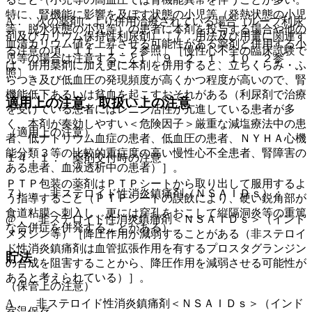
特に、腎機能に影響を及ぼす状態の小児等（発熱状態の小児
A． 次の薬剤により併用治療されている場合（ループ利尿
等、脱水状態の小児等）の患者に本剤を投与する場合や他の
剤及びカリウム保持性利尿剤）〔７．用法及び用量に関連す
血清カリウム値を上昇させる可能性がある薬剤と併用する小
る注意の項、１１．１．２参照〕［慢性心不全の臨床試験で
児等の場合は注意すること）〔９．２．１、１０．２参
は、併用薬剤に加え更に本剤を併用すると、立ちくらみ・ふ
照〕。
らつき及び低血圧の発現頻度が高くかつ程度が高いので、腎
機能低下あるいは貧血を起こすおそれがある（利尿剤で治療
適用上の注意、取扱い上の注意
を受けている患者にはレニン活性が亢進している患者が多
く、本剤が奏効しやすい＜危険因子＞厳重な減塩療法中の患
（適用上の注意）
者、低ナトリウム血症の患者、低血圧の患者、ＮＹＨＡ心機
能分類３等の比較的重症度の高い慢性心不全患者、腎障害の
１４．１． 薬剤交付時の注意
ある患者、血液透析中の患者）］。
ＰＴＰ包装の薬剤はＰＴＰシートから取り出して服用するよ
７）． 非ステロイド性消炎鎮痛剤（ＮＳＡＩＤｓ）：
う指導すること（ＰＴＰシートの誤飲により、硬い鋭角部が
食道粘膜へ刺入し、更には穿孔をおこして縦隔洞炎等の重篤
@． 非ステロイド性消炎鎮痛剤＜ＮＳＡＩＤｓ＞（インド
な合併症を併発することがある）。
メタシン等）［降圧作用が減弱することがある（非ステロイ
ド性消炎鎮痛剤は血管拡張作用を有するプロスタグランジン
貯法
の合成を阻害することから、降圧作用を減弱させる可能性が
あると考えられている）］。
（保管上の注意）
A． 非ステロイド性消炎鎮痛剤＜ＮＳＡＩＤｓ＞（インド
室温保存。