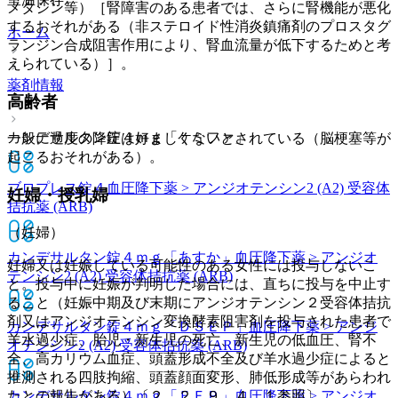
メタシン等）［腎障害のある患者では、さらに腎機能が悪化
するおそれがある（非ステロイド性消炎鎮痛剤のプロスタグ
ホーム
ランジン合成阻害作用により、腎血流量が低下するためと考
えられている）］。
薬剤情報
高齢者
カンデサルタン錠４ｍｇ「ケミファ」
一般に過度の降圧は好ましくないとされている（脳梗塞等が
起こるおそれがある）。
ブロプレス錠４
血圧降下薬 > アンジオテンシン2 (A2) 受容体
妊婦・授乳婦
拮抗薬 (ARB)
（妊婦）
カンデサルタン錠４ｍｇ「あすか」
血圧降下薬 > アンジオ
妊婦又は妊娠している可能性のある女性には投与しないこ
テンシン2 (A2) 受容体拮抗薬 (ARB)
と。投与中に妊娠が判明した場合には、直ちに投与を中止す
ること（妊娠中期及び末期にアンジオテンシン２受容体拮抗
剤又はアンジオテンシン変換酵素阻害剤を投与された患者で
カンデサルタン錠４ｍｇ「ＤＳＥＰ」
血圧降下薬 > アンジ
羊水過少症、胎児・新生児の死亡、新生児の低血圧、腎不
オテンシン2 (A2) 受容体拮抗薬 (ARB)
全、高カリウム血症、頭蓋形成不全及び羊水過少症によると
推測される四肢拘縮、頭蓋顔面変形、肺低形成等があらわれ
たとの報告がある）〔２．２、９．４．１参照〕。
カンデサルタン錠４ｍｇ「ＦＦＰ」
血圧降下薬 > アンジオ