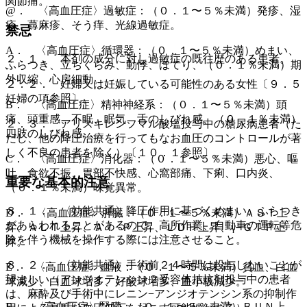
関節痛。
@． 〈高血圧症〉過敏症：（０．１〜５％未満）発疹、湿
疹、蕁麻疹、そう痒、光線過敏症。
禁忌
A． 〈高血圧症〉循環器：（０．１〜５％未満）めまい、
２．１． 本剤の成分に対し過敏症の既往歴のある患者。
ふらつき、立ちくらみ、動悸、ほてり、（０．１％未満）期
外収縮、心房細動。
２．２． 妊婦又は妊娠している可能性のある女性〔９．５
妊婦の項参照〕。
B． 〈高血圧症〉精神神経系：（０．１〜５％未満）頭
痛、頭重感、不眠、眠気、舌のしびれ感、（０．１％未満）
２．３． アリスキレンフマル酸塩投与中の糖尿病患者（た
四肢のしびれ感。
だし、他の降圧治療を行ってもなお血圧のコントロールが著
しく不良の患者を除く）〔１０．１参照〕。
C． 〈高血圧症〉消化器：（０．１〜５％未満）悪心、嘔
吐、食欲不振、胃部不快感、心窩部痛、下痢、口内炎、
重要な基本的注意
（０．１％未満）味覚異常。
８．１． 〈効能共通〉降圧作用に基づくめまい、ふらつき
D． 〈高血圧症〉肝臓：（０．１〜５％未満）ＡＳＴ上
があらわれることがあるので、高所作業、自動車の運転等危
昇、ＡＬＴ上昇、Ａｌ−Ｐ上昇、ＬＤＨ上昇、γ−ＧＴＰ上
険を伴う機械を操作する際には注意させること。
昇。
８．２． 〈効能共通〉手術前２４時間は投与しないことが
E． 〈高血圧症〉血液：（０．１〜５％未満）貧血、白血
望ましい（アンジオテンシン２受容体拮抗剤投与中の患者
球減少、白血球増多、好酸球増多、血小板減少。
は、麻酔及び手術中にレニン−アンジオテンシン系の抑制作
F． 〈高血圧症〉腎臓：（０．１〜５％未満）ＢＵＮ上