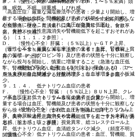
９．１．３． 厳重な減塩療法中の患者
B． 〈慢性心不全〉精神神経系：（０．１〜５％未満）頭
痛、眠気、不眠、頭重感、しびれ感。
〈高血圧症〉厳重な減塩療法中の患者：少量より開始し、増
量する場合は血圧、腎機能及び患者の状態を十分に観察しな
C． 〈慢性心不全〉消化器：（０．１〜５％未満）悪心、
がら徐々に行うこと（まれに血圧が急激に低下し、ショッ
心窩部痛、便秘、胃潰瘍、口渇、味覚異常、嘔吐、食欲不
ク、失神、一過性意識消失や腎機能低下を起こすおそれがあ
振、胃部不快感。
る）〔１１．１．２参照〕。
D． 〈慢性心不全〉肝臓：（５％以上）γ−ＧＴＰ上昇、
〈慢性心不全〉厳重な減塩療法中の患者：血圧、腎機能、貧
（０．１〜５％未満）ＡＬＴ上昇、ＡＳＴ上昇、ＬＤＨ上
血の指標（ヘモグロビン等）及び患者の状態を十分に観察し
昇、Ａｌ−Ｐ上昇。
ながら投与を開始し、慎重に増量すること（急激な血圧低
E． 〈慢性心不全〉血液：（５％以上）貧血、（０．１〜
下、腎機能低下あるいは貧血を起こすおそれがある）〔７．
５％未満）白血球減少、好酸球増多、白血球増多、血小板減
用法及び用量に関連する注意の項、１１．１．２参照〕。
少。
９．１．４． 低ナトリウム血症の患者
F． 〈慢性心不全〉腎臓：（５％以上）ＢＵＮ上昇、クレ
〈高血圧症〉低ナトリウム血症の患者：少量から開始し、増
アチニン上昇、（０．１〜５％未満）蛋白尿。
量する場合は血圧、腎機能及び患者の状態を十分に観察しな
G． 〈慢性心不全〉その他：（５％以上）血中カリウム上
がら徐々に行うこと（まれに血圧が急激に低下し、ショッ
昇、血中尿酸上昇、血中ＣＫ上昇、（０．１〜５％未満）倦
ク、失神、一過性意識消失や腎機能低下を起こすおそれがあ
怠感、脱力感、咳、浮腫、視覚異常、総コレステロール上
る）〔１１．１．２参照〕。
昇、低ナトリウム血症、血清総タンパク減少、（頻度不明）
〈慢性心不全〉低ナトリウム血症の患者：血圧、腎機能、貧
関節痛。