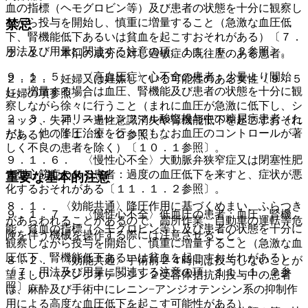
血の指標（ヘモグロビン等）及び患者の状態を十分に観察し
ながら投与を開始し、慎重に増量すること（急激な血圧低
禁忌
下、腎機能低下あるいは貧血を起こすおそれがある）〔７．
用法及び用量に関連する注意の項、１１．１．２参照〕。
２．１． 本剤の成分に対し過敏症の既往歴のある患者。
９．１．５． 〈高血圧症〉心不全の患者：少量より開始
２．２． 妊婦又は妊娠している可能性のある女性〔９．５
し、増量する場合は血圧、腎機能及び患者の状態を十分に観
妊婦の項参照〕。
察しながら徐々に行うこと（まれに血圧が急激に低下し、シ
２．３． アリスキレンフマル酸塩投与中の糖尿病患者（た
ョック、失神、一過性意識消失や腎機能低下を起こすおそれ
だし、他の降圧治療を行ってもなお血圧のコントロールが著
がある）〔１１．１．２参照〕。
しく不良の患者を除く）〔１０．１参照〕。
９．１．６． 〈慢性心不全〉大動脈弁狭窄症又は閉塞性肥
大型心筋症のある患者：過度の血圧低下を来すと、症状が悪
重要な基本的注意
化するおそれがある〔１１．１．２参照〕。
８．１． 〈効能共通〉降圧作用に基づくめまい、ふらつき
９．１．７． 〈慢性心不全〉低血圧の患者：血圧、腎機
があらわれることがあるので、高所作業、自動車の運転等危
能、貧血の指標（ヘモグロビン等）及び患者の状態を十分に
険を伴う機械を操作する際には注意させること。
観察しながら投与を開始し、慎重に増量すること（急激な血
圧低下、腎機能低下あるいは貧血を起こすおそれがある）
８．２． 〈効能共通〉手術前２４時間は投与しないことが
〔７．用法及び用量に関連する注意の項、１１．１．２参
望ましい（アンジオテンシン２受容体拮抗剤投与中の患者
照〕。
は、麻酔及び手術中にレニン−アンジオテンシン系の抑制作
用による高度な血圧低下を起こす可能性がある）。