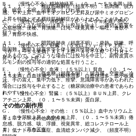
B． 〈慢性心不全〉精神神経系：（０．１〜５％未満）頭
１１．１．７． 横紋筋融解症（頻度不明）：筋肉痛、脱力
痛、眠気、不眠、頭重感、しびれ感。
感、ＣＫ上昇、血中ミオグロビン上昇及び尿中ミオグロビン
上昇を特徴とする横紋筋融解症があらわれることがあるの
C． 〈慢性心不全〉消化器：（０．１〜５％未満）悪心、
で、このような場合には直ちに投与を中止し、適切な処置を
心窩部痛、便秘、胃潰瘍、口渇、味覚異常、嘔吐、食欲不
行うこと。
振、胃部不快感。
１１．１．８． 間質性肺炎（頻度不明）：発熱、咳嗽、呼
D． 〈慢性心不全〉肝臓：（５％以上）γ−ＧＴＰ上昇、
吸困難、胸部Ｘ線異常等を伴う間質性肺炎があらわれること
（０．１〜５％未満）ＡＬＴ上昇、ＡＳＴ上昇、ＬＤＨ上
があるので、このような場合には投与を中止し、副腎皮質ホ
昇、Ａｌ−Ｐ上昇。
ルモン剤の投与等の適切な処置を行うこと。
E． 〈慢性心不全〉血液：（５％以上）貧血、（０．１〜
１１．１．９． 低血糖（頻度不明）：脱力感、空腹感、冷
５％未満）白血球減少、好酸球増多、白血球増多、血小板減
汗、手の震え、集中力低下、痙攣、意識障害等があらわれた
少。
場合には投与を中止すること（糖尿病治療中の患者であらわ
れやすい）。
F． 〈慢性心不全〉腎臓：（５％以上）ＢＵＮ上昇、クレ
アチニン上昇、（０．１〜５％未満）蛋白尿。
その他の副作用
G． 〈慢性心不全〉その他：（５％以上）血中カリウム上
昇、血中尿酸上昇、血中ＣＫ上昇、（０．１〜５％未満）倦
１１．２． その他の副作用
怠感、脱力感、咳、浮腫、視覚異常、総コレステロール上
１）． 〈高血圧症〉
昇、低ナトリウム血症、血清総タンパク減少、（頻度不明）