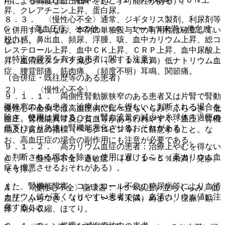
用による高度な血圧低下を起こす可能性がある）。
昇、クレアチニン上昇、蛋白尿。
８．３． 〈慢性心不全〉通常、ジギタリス製剤、利尿剤等
G． 〈高血圧症〉その他：（０．１〜５％未満）倦怠感、
と併用する（なお、本剤の単独投与での有用性は確立してい
脱力感、鼻出血、頻尿、浮腫、咳、血中カリウム上昇、総コ
ない）。
レステロール上昇、血中ＣＫ上昇、ＣＲＰ上昇、血中尿酸上
（特定の背景を有する患者に関する注意）
昇、血清総タンパク減少、（０．１％未満）低ナトリウム血
症、腰背部痛、筋肉痛、（頻度不明）耳鳴、関節痛。
（合併症・既往歴等のある患者）
２）． 〈慢性心不全〉
９．１．１． 両側性腎動脈狭窄のある患者又は片腎で腎動
脈狭窄のある患者：治療上やむを得ないと判断される場合を
慢性心不全例では高血圧例に比べ立ちくらみ、ふらつき、低
除き、使用は避けること（腎血流量の減少や糸球体ろ過圧の
血圧、腎機能異常及び貧血等があらわれやすく、血圧、腎機
低下により急速に腎機能悪化させるおそれがある）。
能及び貧血の指標（ヘモグロビン等）に留意すること。な
お、高血圧症の場合の副作用にも注意が必要である。
９．１．２． 高カリウム血症の患者：治療上やむを得ない
と判断される場合を除き、使用は避けること（高カリウム血
@． 〈慢性心不全〉過敏症：（０．１〜５％未満）発疹、
症を増悪させるおそれがある）。
そう痒。
また、腎機能障害、コントロール不良の糖尿病等により血清
A． 〈慢性心不全〉循環器：（５％以上）立ちくらみ、低
カリウム値が高くなりやすい患者では、血清カリウム値に注
血圧、ふらつき、（０．１〜５％未満）めまい、徐脈、動
意すること。
悸、期外収縮、ほてり。