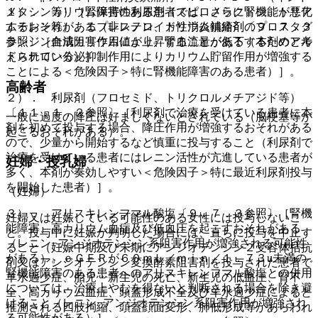
１）． カリウム保持性利尿剤（スピロノラクトン、トリア
メタシン等）［腎障害のある患者では、さらに腎機能が悪化
ムテレン等）、エプレレノン、カリウム補給剤〔９．７．３
するおそれがある（非ステロイド性消炎鎮痛剤のプロスタグ
参照〕［血清カリウム値が上昇することがある（本剤のアル
ランジン合成阻害作用により、腎血流量が低下するためと考
ドステロン分泌抑制作用によりカリウム貯留作用が増強する
えられている）］。
ことによる＜危険因子＞特に腎機能障害のある患者）］。
高齢者
２）． 利尿剤（フロセミド、トリクロルメチアジド等）
〔１１．１．２参照〕［利尿剤で治療を受けている患者に本
一般に過度の降圧は好ましくないとされている（脳梗塞等が
剤を初めて投与する場合、降圧作用が増強するおそれがある
起こるおそれがある）。
ので、少量から開始するなど慎重に投与すること（利尿剤で
治療を受けている患者にはレニン活性が亢進している患者が
妊婦・授乳婦
多く、本剤が奏効しやすい＜危険因子＞特に最近利尿剤投与
を開始した患者）］。
（妊婦）
３）． アリスキレンフマル酸塩〔９．７．３参照〕［腎機
妊婦又は妊娠している可能性のある女性には投与しないこ
能障害、高カリウム血症及び低血圧を起こすおそれがある
と。投与中に妊娠が判明した場合には、直ちに投与を中止す
（レニン−アンジオテンシン系阻害作用が増強される可能性
ること（妊娠中期及び末期にアンジオテンシン２受容体拮抗
がある）。ｅＧＦＲが６０ｍＬ／ｍｉｎ／１．７３u未満の
剤又はアンジオテンシン変換酵素阻害剤を投与された患者で
腎機能障害のある患者へのアリスキレンフマル酸塩との併用
羊水過少症、胎児・新生児の死亡、新生児の低血圧、腎不
については、治療上やむを得ないと判断される場合を除き避
全、高カリウム血症、頭蓋形成不全及び羊水過少症によると
けること（レニン−アンジオテンシン系阻害作用が増強され
推測される四肢拘縮、頭蓋顔面変形、肺低形成等があらわれ
る可能性がある）］。