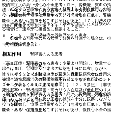
較的重症度の高い慢性心不全患者：血圧、腎機能、貧血の指
・ 妊娠する可能性のある女性：妊娠中に本剤を使用した場
標（ヘモグロビン等）及び患者の状態を十分に観察しながら
合、胎児・新生児に影響を及ぼすリスクがあること。
投与を開始し、慎重に増量すること（急激な血圧低下、腎機
能低下あるいは貧血を起こすおそれがある）〔７．用法及び
・ 妊娠する可能性のある女性：妊娠が判明した又は疑われ
用量に関連する注意の項、１１．１．２参照〕。
る場合は、速やかに担当医に相談すること。
９．１．９． 薬剤過敏症の既往歴のある患者。
・ 妊娠する可能性のある女性：妊娠を計画する場合は、担
当医に相談すること。
（腎機能障害患者）
相互作用
９．２．１． 腎障害のある患者
〈高血圧症〉腎障害のある患者：少量より開始し、増量する
１０．１． 併用禁忌：
場合は血圧、腎機能及び患者の状態を十分に観察しながら
徐々に行うこと（まれに血圧が急激に低下し、ショック、失
アリスキレンフマル酸塩＜ラジレス＞（糖尿病患者に使用す
神、一過性意識消失や腎機能低下を起こすおそれがある）
る場合（ただし、他の降圧治療を行ってもなお血圧のコント
〔９．７．３、１１．１．２参照〕。
ロールが著しく不良の患者を除く））〔２．３参照〕［非致
死性脳卒中・腎機能障害・高カリウム血症及び低血圧のリス
〈慢性心不全〉腎障害のある患者：血圧、腎機能、貧血の指
ク増加が報告されている（レニン−アンジオテンシン系阻害
標（ヘモグロビン等）及び患者の状態を十分に観察しながら
作用が増強される可能性がある）］。
投与を開始し、慎重に増量すること（急激な血圧低下、腎機
能低下あるいは貧血を起こすおそれがあり、慢性心不全の臨
１０．２． 併用注意：