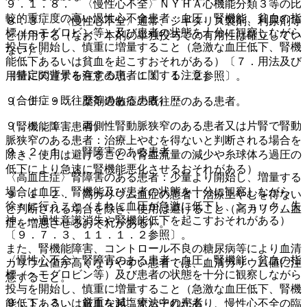
９．１．８． 〈慢性心不全〉ＮＹＨＡ心機能分類３等の比
較的重症度の高い慢性心不全患者：血圧、腎機能、貧血の指
８．３． 〈慢性心不全〉通常、ジギタリス製剤、利尿剤等
標（ヘモグロビン等）及び患者の状態を十分に観察しながら
と併用する（なお、本剤の単独投与での有用性は確立してい
投与を開始し、慎重に増量すること（急激な血圧低下、腎機
ない）。
能低下あるいは貧血を起こすおそれがある）〔７．用法及び
（特定の背景を有する患者に関する注意）
用量に関連する注意の項、１１．１．２参照〕。
（合併症・既往歴等のある患者）
９．１．９． 薬剤過敏症の既往歴のある患者。
９．１．１． 両側性腎動脈狭窄のある患者又は片腎で腎動
（腎機能障害患者）
脈狭窄のある患者：治療上やむを得ないと判断される場合を
９．２．１． 腎障害のある患者
除き、使用は避けること（腎血流量の減少や糸球体ろ過圧の
低下により急速に腎機能悪化させるおそれがある）。
〈高血圧症〉腎障害のある患者：少量より開始し、増量する
場合は血圧、腎機能及び患者の状態を十分に観察しながら
９．１．２． 高カリウム血症の患者：治療上やむを得ない
徐々に行うこと（まれに血圧が急激に低下し、ショック、失
と判断される場合を除き、使用は避けること（高カリウム血
神、一過性意識消失や腎機能低下を起こすおそれがある）
症を増悪させるおそれがある）。
〔９．７．３、１１．１．２参照〕。
また、腎機能障害、コントロール不良の糖尿病等により血清
〈慢性心不全〉腎障害のある患者：血圧、腎機能、貧血の指
カリウム値が高くなりやすい患者では、血清カリウム値に注
標（ヘモグロビン等）及び患者の状態を十分に観察しながら
意すること。
投与を開始し、慎重に増量すること（急激な血圧低下、腎機
９．１．３． 厳重な減塩療法中の患者
能低下あるいは貧血を起こすおそれがあり、慢性心不全の臨