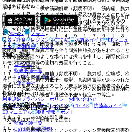
の副作用に対する忍容性を確認する目的であるので４週間を
ではありません。
超えて行わないこと。
１１．１．７． 横紋筋融解症（頻度不明）：筋肉痛、脱力
感、ＣＫ上昇、血中ミオグロビン上昇及び尿中ミオグロビン
慢性心不全の場合、本剤の投与により、一過性の急激な血圧
上昇を特徴とする横紋筋融解症があらわれることがあるの
低下を起こす場合があるので、初回投与時、及び４ｍｇ／
で、このような場合には直ちに投与を中止し、適切な処置を
日、８ｍｇ／日への増量時には、血圧等の観察を十分に行う
行うこと。
ホーム
ノート
こと〔９．１．３、９．１．４、９．１．７、９．１．８、
表・計算
レジメン
CTCAE
抗菌薬ガイド
ERマニュ
９．２．１、９．２．２、１０．２参照〕。
１１．１．８． 間質性肺炎（頻度不明）：発熱、咳嗽、呼
アル
薬剤情報
ポスト
吸困難、胸部Ｘ線異常等を伴う間質性肺炎があらわれること
効能・効果
があるので、このような場合には投与を中止し、副腎皮質ホ
新規登録
ルモン剤の投与等の適切な処置を行うこと。
ログイン
１）． 高血圧症。
監修医師一覧
１１．１．９． 低血糖（頻度不明）：脱力感、空腹感、冷
UpToDate特別割引
２）． 腎実質性高血圧症。
汗、手の震え、集中力低下、痙攣、意識障害等があらわれた
運営会社
場合には投与を中止すること（糖尿病治療中の患者であらわ
３）． 次記の状態で、アンジオテンシン変換酵素阻害剤の
れやすい）。
© 2021 HOKUTO Inc. All rights reserved.
投与が適切でない場合：慢性心不全＜軽症〜中等症＞。
利用規約
プライバシーポリシー
お問い合わせ
その他の副作用
ホーム
表・計算
レジメン
CTCAE
抗菌薬ガイド
効能・効果に関連する注意
ERマニュアル
薬剤情報
ポスト
１１．２． その他の副作用
（効能又は効果に関連する注意）
監修医師一覧
１）． 〈高血圧症〉
UpToDate特別割引
５．１． 〈慢性心不全〉アンジオテンシン変換酵素阻害剤