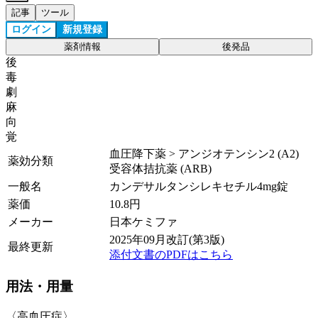
記事
ツール
ログイン
新規登録
薬剤情報
後発品
後
毒
劇
麻
向
覚
血圧降下薬 > アンジオテンシン2 (A2)
薬効分類
受容体拮抗薬 (ARB)
一般名
カンデサルタンシレキセチル4mg錠
薬価
10.8
円
メーカー
日本ケミファ
2025年09月改訂(第3版)
最終更新
添付文書のPDFはこちら
用法・用量
〈高血圧症〉