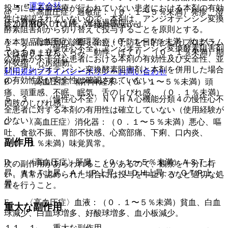
運営会社
投与による前治療が行われていない患者における本剤の有効
@． 〈高血圧症〉過敏症：（０．１〜５％未満）発疹、湿
性は確認されていないので、本剤は、アンジオテンシン変換
疹、蕁麻疹、そう痒、光線過敏症。
© 2021 HOKUTO Inc. All rights reserved.
酵素阻害剤から切り替えて投与することを原則とする。
A． 〈高血圧症〉循環器：（０．１〜５％未満）めまい、
※本製品は疾病の診断・治療・予防を目的としたプログラム
５．２． 〈慢性心不全〉アンジオテンシン変換酵素阻害剤
ふらつき、立ちくらみ、動悸、ほてり、（０．１％未満）期
ではありません。
の効果が不十分な患者における本剤の有効性及び安全性、並
外収縮、心房細動。
びにアンジオテンシン変換酵素阻害剤と本剤を併用した場合
利用規約
プライバシーポリシー
お問い合わせ
の有効性及び安全性は確認されていない。
B． 〈高血圧症〉精神神経系：（０．１〜５％未満）頭
痛、頭重感、不眠、眠気、舌のしびれ感、（０．１％未満）
５．３． 〈慢性心不全〉ＮＹＨＡ心機能分類４の慢性心不
四肢のしびれ感。
全患者に対する本剤の有用性は確立していない（使用経験が
少ない）。
C． 〈高血圧症〉消化器：（０．１〜５％未満）悪心、嘔
吐、食欲不振、胃部不快感、心窩部痛、下痢、口内炎、
副作用
（０．１％未満）味覚異常。
D． 〈高血圧症〉肝臓：（０．１〜５％未満）ＡＳＴ上
次の副作用があらわれることがあるので、観察を十分に行
昇、ＡＬＴ上昇、Ａｌ−Ｐ上昇、ＬＤＨ上昇、γ−ＧＴＰ上
い、異常が認められた場合には投与を中止するなど適切な処
昇。
置を行うこと。
E． 〈高血圧症〉血液：（０．１〜５％未満）貧血、白血
重大な副作用
球減少、白血球増多、好酸球増多、血小板減少。
１１．１． 重大な副作用