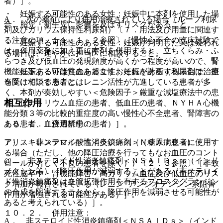
者）］。
・ 妊娠する可能性のある女性：妊娠中に本剤を使用した場
A． 次の薬剤により併用治療されている場合（ループ利尿
合、胎児・新生児に影響を及ぼすリスクがあること。
剤及びカリウム保持性利尿剤）〔７．用法及び用量に関連す
る注意の項、１１．１．２参照〕［慢性心不全の臨床試験で
・ 妊娠する可能性のある女性：妊娠が判明した又は疑われ
は、併用薬剤に加え更に本剤を併用すると、立ちくらみ・ふ
る場合は、速やかに担当医に相談すること。
らつき及び低血圧の発現頻度が高くかつ程度が高いので、腎
・ 妊娠する可能性のある女性：妊娠を計画する場合は、担
機能低下あるいは貧血を起こすおそれがある（利尿剤で治療
当医に相談すること。
を受けている患者にはレニン活性が亢進している患者が多
く、本剤が奏効しやすい＜危険因子＞厳重な減塩療法中の患
相互作用
者、低ナトリウム血症の患者、低血圧の患者、ＮＹＨＡ心機
能分類３等の比較的重症度の高い慢性心不全患者、腎障害の
１０．１． 併用禁忌：
ある患者、血液透析中の患者）］。
アリスキレンフマル酸塩＜ラジレス＞（糖尿病患者に使用す
７）． 非ステロイド性消炎鎮痛剤（ＮＳＡＩＤｓ）：
る場合（ただし、他の降圧治療を行ってもなお血圧のコント
@． 非ステロイド性消炎鎮痛剤＜ＮＳＡＩＤｓ＞（インド
ロールが著しく不良の患者を除く））〔２．３参照〕［非致
メタシン等）［降圧作用が減弱することがある（非ステロイ
死性脳卒中・腎機能障害・高カリウム血症及び低血圧のリス
ド性消炎鎮痛剤は血管拡張作用を有するプロスタグランジン
ク増加が報告されている（レニン−アンジオテンシン系阻害
の合成を阻害することから、降圧作用を減弱させる可能性が
作用が増強される可能性がある）］。
あると考えられている）］。
１０．２． 併用注意：
A． 非ステロイド性消炎鎮痛剤＜ＮＳＡＩＤｓ＞（インド