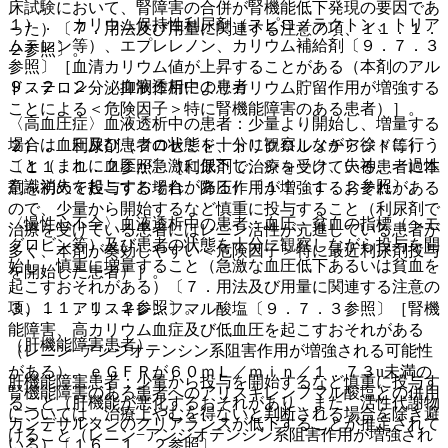
床試験において、腎障害の合併が腎機能低下発現の要因であ
１）． カリウム保持性利尿剤（スピロノラクトン、トリア
った）〔７．用法及び用量に関連する注意の項、１１．１．
ムテレン等）、エプレレノン、カリウム補給剤〔９．７．３
２参照〕。
参照〕［血清カリウム値が上昇することがある（本剤のアル
９．２．２． 血液透析中の患者
ドステロン分泌抑制作用によりカリウム貯留作用が増強する
ことによる＜危険因子＞特に腎機能障害のある患者）］。
〈高血圧症〉血液透析中の患者：少量より開始し、増量する
場合は血圧及び患者の状態を十分に観察しながら徐々に行う
２）． 利尿剤（フロセミド、トリクロルメチアジド等）
こと（まれに血圧が急激に低下し、ショック、失神、一過性
〔１１．１．２参照〕［利尿剤で治療を受けている患者に本
意識消失を起こすおそれがある）〔１１．１．２参照〕。
剤を初めて投与する場合、降圧作用が増強するおそれがある
ので、少量から開始するなど慎重に投与すること（利尿剤で
〈慢性心不全〉血液透析中の患者：血圧、貧血の指標（ヘモ
治療を受けている患者にはレニン活性が亢進している患者が
グロビン等）及び患者の状態を十分に観察しながら投与を開
多く、本剤が奏効しやすい＜危険因子＞特に最近利尿剤投与
始し、慎重に増量すること（急激な血圧低下あるいは貧血を
を開始した患者）］。
起こすおそれがある）〔７．用法及び用量に関連する注意の
項、１１．１．２参照〕。
３）． アリスキレンフマル酸塩〔９．７．３参照〕［腎機
能障害、高カリウム血症及び低血圧を起こすおそれがある
（肝機能障害患者）
（レニン−アンジオテンシン系阻害作用が増強される可能性
がある）。ｅＧＦＲが６０ｍＬ／ｍｉｎ／１．７３u未満の
肝機能障害患者：少量から投与を開始するなど慎重に投与す
腎機能障害のある患者へのアリスキレンフマル酸塩との併用
ること（肝機能が悪化するおそれがあり、また、活性代謝物
については、治療上やむを得ないと判断される場合を除き避
カンデサルタンのクリアランスが低下することが推定されて
けること（レニン−アンジオテンシン系阻害作用が増強され
いる）〔１６．１．２参照〕。