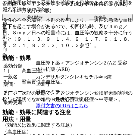
の副作用に対する忍容性を確認する目的であるので４週間を
血圧降下薬 > アンジオテンシン2 (A2) 受容体拮抗薬 (ARB)
超えて行わないこと。
2025年09月改訂(第3版)
薬剤情報
後発品
慢性心不全の場合、本剤の投与により、一過性の急激な血圧
後
低下を起こす場合があるので、初回投与時、及び４ｍｇ／
毒
日、８ｍｇ／日への増量時には、血圧等の観察を十分に行う
劇
こと〔９．１．３、９．１．４、９．１．７、９．１．８、
麻
９．２．１、９．２．２、１０．２参照〕。
向
覚
効能・効果
血圧降下薬 > アンジオテンシン2 (A2) 受容
薬効分類
体拮抗薬 (ARB)
１）． 高血圧症。
一般名
カンデサルタンシレキセチル4mg錠
２）． 腎実質性高血圧症。
薬価
10.8
円
メーカー
日本ケミファ
３）． 次記の状態で、アンジオテンシン変換酵素阻害剤の
2025年09月改訂(第3版)
投与が適切でない場合：慢性心不全＜軽症〜中等症＞。
最終更新
添付文書のPDFはこちら
効能・効果に関連する注意
用法・用量
（効能又は効果に関連する注意）
〈高血圧症〉