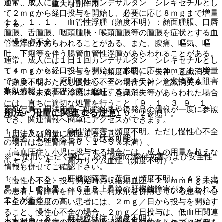
通常、成人には１日１回カンデサルタン シレキセチルとし
１１．１． 重大な副作用
て２ｍｇから経口投与を開始し、必要に応じ８ｍｇまで増量
１１．１．１． 血管性浮腫（頻度不明）：顔面腫脹、口唇
する。
腫脹、舌腫脹、咽頭腫脹・喉頭腫脹等の腫脹を症状とする血
〈慢性心不全〉
管性浮腫があらわれることがある。また、腹痛、嘔気、嘔
吐、下痢等を伴う腸管血管性浮腫があらわれることがある。
通常、成人には１日１回カンデサルタン シレキセチルとし
て４ｍｇから経口投与を開始し、必要に応じ８ｍｇまで増量
１１．１．２． ショック（頻度不明）、失神、意識消失
できる。なお、原則として、アンジオテンシン変換酵素阻害
（頻度不明。ただし慢性心不全の場合失神、意識消失０．
薬剤情報
剤以外による基礎治療は継続すること。
１〜５％未満）：冷感、嘔吐、意識消失等があらわれた場合
には、直ちに適切な処置を行うこと〔９．１．３−９．１．
薬剤写真、用法用量、効能効果や後発品の情報が一度に参照
用法・用量に関連する注意
８、９．２．１、９．２．２、１０．２参照〕。
でき、関連情報へ簡単にアクセスができます。
１１．１．３． 急性腎障害（頻度不明。ただし慢性心不全
（用法及び用量に関連する注意）
一般名、製品名どちらでも検索可能！
の場合は急性腎障害０．１〜５％未満）。
〈高血圧症〉小児に投与する場合には、成人の用量を超えな
※ ご使用いただく際に、必ず最新の添付文書および安全性
１１．１．４． 高カリウム血症（頻度不明）。
いこと。
情報も併せてご確認下さい。
１１．１．５． 肝機能障害、黄疸（頻度不明）：ＡＳＴ上
〈慢性心不全〉投与開始時の収縮期血圧１２０ｍｍＨｇ未満
昇、ＡＬＴ上昇、γ−ＧＴＰ上昇等の肝機能障害があらわれる
の患者、腎障害を伴う患者、利尿剤を併用している患者、心
ことがある。
不全の重症度の高い患者には、２ｍｇ／日から投与を開始す
ること。慢性心不全の場合、２ｍｇ／日投与は、低血圧関連
１１．１．６． 無顆粒球症（頻度不明）。
※本製品は疾病の診断・治療・予防を目的としたプログラム