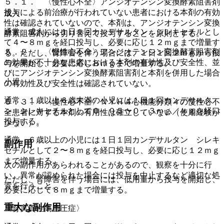
５．１． 〈慢性心不全〉アンジオテンシン変換酵素阻害剤
投与による前治療が行われていない患者における本剤の有効
成人
性は確認されていないので、本剤は、アンジオテンシン変換
通常、成人には１日１回カンデサルタン シレキセチルとし
酵素阻害剤から切り替えて投与することを原則とする。
て４〜８ｍｇを経口投与し、必要に応じ１２ｍｇまで増量す
５．２． 〈慢性心不全〉アンジオテンシン変換酵素阻害剤
る。ただし、腎障害を伴う場合には、１日１回２ｍｇから投
の効果が不十分な患者における本剤の有効性及び安全性、並
与を開始し、必要に応じ８ｍｇまで増量する。
びにアンジオテンシン変換酵素阻害剤と本剤を併用した場合
小児
の有効性及び安全性は確認されていない。
通常、１歳以上６歳未満の小児には１日１回カンデサルタ
５．３． 〈慢性心不全〉ＮＹＨＡ心機能分類４の慢性心不
ン シレキセチルとして０．０５〜０．３ｍｇ／ｋｇを経口
全患者に対する本剤の有用性は確立していない（使用経験が
投与する。
少ない）。
通常、６歳以上の小児には１日１回カンデサルタン シレキ
副作用
セチルとして２〜８ｍｇを経口投与し、必要に応じ１２ｍｇ
まで増量する。
次の副作用があらわれることがあるので、観察を十分に行
い、異常が認められた場合には投与を中止するなど適切な処
ただし、腎障害を伴う場合には、低用量から投与を開始し、
置を行うこと。
必要に応じて８ｍｇまで増量する。
重大な副作用
〈腎実質性高血圧症〉