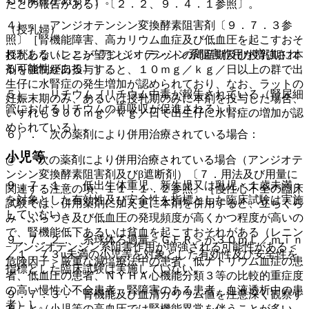
たとの報告がある）〔２．２、９．４．１参照〕。
４）． アンジオテンシン変換酵素阻害剤〔９．７．３参
（授乳婦）
照〕［腎機能障害、高カリウム血症及び低血圧を起こすおそ
れがある（レニン−アンジオテンシン系阻害作用が増強され
授乳しないことが望ましい（ラットの周産期及び授乳期に本
る可能性がある）］。
剤を強制経口投与すると、１０ｍｇ／ｋｇ／日以上の群で出
生仔に水腎症の発生増加が認められており、なお、ラットの
５）． リチウム［リチウム中毒が報告されている（腎尿細
妊娠末期のみ、あるいは授乳期のみに本剤を投与した場合、
管におけるリチウムの再吸収が促進される）］。
いずれも３００ｍｇ／ｋｇ／日で出生仔に水腎症の増加が認
められている）。
６）． 次の薬剤により併用治療されている場合：
小児等
@． 次の薬剤により併用治療されている場合（アンジオテ
ンシン変換酵素阻害剤及びβ遮断剤）〔７．用法及び用量に
９．７．１． 低出生体重児、新生児又は乳児＜１歳未満＞
関連する注意の項、１１．１．２参照〕［慢性心不全の臨床
を対象とした有効性及び安全性を指標とした臨床試験は実施
試験では、併用薬剤に加え更に本剤を併用すると、立ちくら
していない。
み・ふらつき及び低血圧の発現頻度が高くかつ程度が高いの
で、腎機能低下あるいは貧血を起こすおそれがある（レニン
９．７．２． 糸球体ろ過量＜ＧＦＲ＞が３０ｍＬ／ｍｉｎ
−アンジオテンシン系阻害作用が増強される可能性がある＜
／１．７３u未満の小児等を対象とした有効性及び安全性を
危険因子＞厳重な減塩療法中の患者、低ナトリウム血症の患
指標とした臨床試験は実施していない。
者、低血圧の患者、ＮＹＨＡ心機能分類３等の比較的重症度
の高い慢性心不全患者、腎障害のある患者、血液透析中の患
９．７．３． 腎機能及び血清カリウム値を注意深く観察す
者）］。
ること（小児等の高血圧では腎機能異常を伴うことが多い。