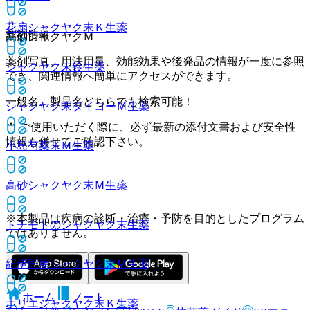
花扇シャクヤク末Ｋ
生薬
薬剤情報
高砂シャクヤクＭ
薬剤写真、用法用量、効能効果や後発品の情報が一度に参照
シャクヤク末鈴
生薬
でき、関連情報へ簡単にアクセスができます。
一般名、製品名どちらでも検索可能！
シャクヤク末ダイコーＭ
生薬
※ ご使用いただく際に、必ず最新の添付文書および安全性
情報も併せてご確認下さい。
小島芍薬末Ｍ
生薬
高砂シャクヤク末Ｍ
生薬
※本製品は疾病の診断・治療・予防を目的としたプログラム
トチモトのシャクヤク末
生薬
ではありません。
紀伊国屋シャクヤク末Ｍ
生薬
ホーム
ノート
ホリエシャクヤク末Ｋ
生薬