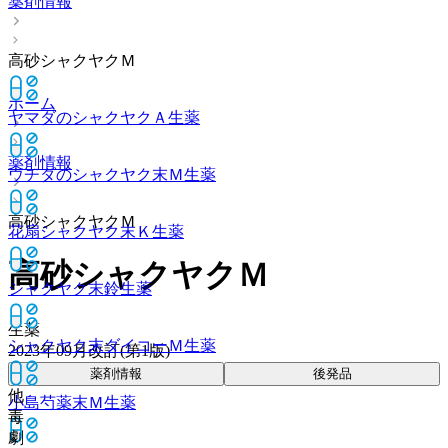
薬剤情報
高砂シャクヤクＭ
ホーム
ヤマダのシャクヤクＡ
生薬
薬剤情報
ウチダのシャクヤク末Ｍ
生薬
高砂シャクヤクＭ
花扇シャクヤク末Ｋ
生薬
高砂シャクヤクＭ
シャクヤク末鈴
生薬
生薬
シャクヤク末ダイコーＭ
生薬
2023年09月改訂(第1版)
薬剤情報
後発品
他
小島芍薬末Ｍ
生薬
毒
劇