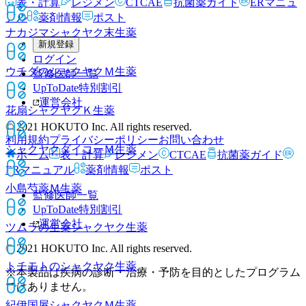
表・計算
レジメン
CTCAE
抗菌薬ガイド
ERマニュ
アル
薬剤情報
ポスト
ナカジマシャクヤク末
生薬
新規登録
ログイン
ウチダのシャクヤクＭ
生薬
監修医師一覧
UpToDate特別割引
運営会社
花扇シャクヤクＫ
生薬
© 2021 HOKUTO Inc. All rights reserved.
利用規約
プライバシーポリシー
お問い合わせ
シャクヤクダイコーＭ
生薬
ホーム
表・計算
レジメン
CTCAE
抗菌薬ガイド
ERマニュアル
薬剤情報
ポスト
小島芍薬Ｍ
生薬
監修医師一覧
UpToDate特別割引
運営会社
ツムラの生薬シャクヤク
生薬
© 2021 HOKUTO Inc. All rights reserved.
トチモトのシャクヤク
生薬
※本製品は疾病の診断・治療・予防を目的としたプログラム
ではありません。
紀伊国屋シャクヤクＭ
生薬