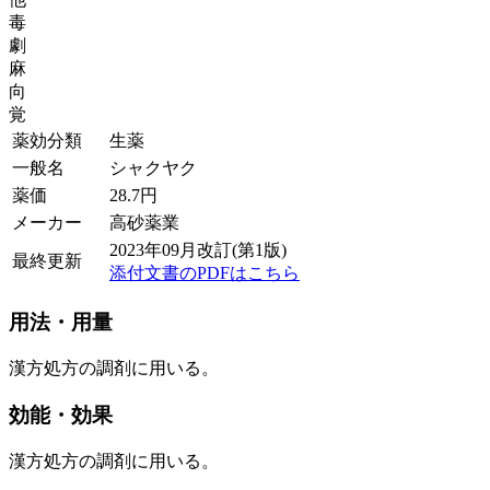
毒
劇
麻
向
覚
薬効分類
生薬
一般名
シャクヤク
薬価
28.7
円
メーカー
高砂薬業
2023年09月改訂(第1版)
最終更新
添付文書のPDFはこちら
用法・用量
漢方処方の調剤に用いる。
効能・効果
漢方処方の調剤に用いる。