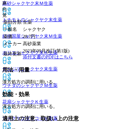
麻
高砂シャクヤク末Ｍ
生薬
向
覚
トチモトのシャクヤク末
生薬
薬効分類
生薬
一般名
シャクヤク
紀伊国屋シャクヤク末Ｍ
生薬
薬価
28.7
円
メーカー
高砂薬業
2023年09月改訂(第1版)
ホリエシャクヤク末Ｋ
生薬
最終更新
添付文書のPDFはこちら
ナカジマシャクヤク末
生薬
用法・用量
漢方処方の調剤に用いる。
ウチダのシャクヤクＭ
生薬
効能・効果
花扇シャクヤクＫ
生薬
漢方処方の調剤に用いる。
適用上の注意、取扱い上の注意
シャクヤクダイコーＭ
生薬