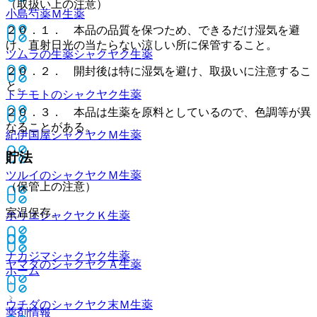
（取扱い上の注意）
小島芍薬Ｍ
生薬
２０．１． 本品の品質を保つため、できるだけ湿気を避
け、直射日光の当たらない涼しい所に保管すること。
ツムラの生薬シャクヤク
生薬
２０．２． 開封後は特に湿気を避け、取扱いに注意するこ
と。
トチモトのシャクヤク
生薬
２０．３． 本品は生薬を原料としているので、色調等が異
なることがある。
紀伊国屋シャクヤクＭ
生薬
貯法
ツルイのシャクヤクＭ
生薬
（保管上の注意）
室温保存。
ホリエシャクヤクＫ
生薬
ナカジマシャクヤク
生薬
ヤマダのシャクヤクＡ
生薬
ホーム
ウチダのシャクヤク末Ｍ
生薬
薬剤情報