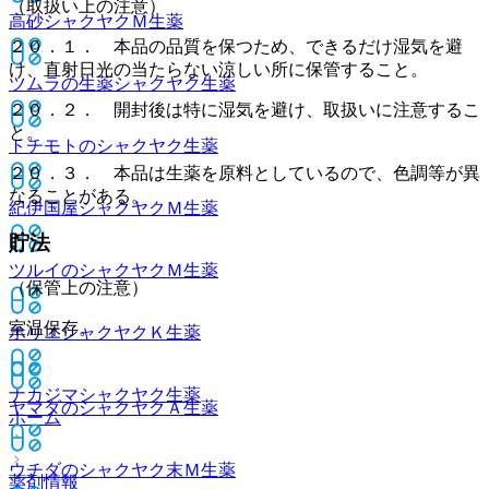
（取扱い上の注意）
高砂シャクヤクＭ
生薬
２０．１． 本品の品質を保つため、できるだけ湿気を避
け、直射日光の当たらない涼しい所に保管すること。
ツムラの生薬シャクヤク
生薬
２０．２． 開封後は特に湿気を避け、取扱いに注意するこ
と。
トチモトのシャクヤク
生薬
２０．３． 本品は生薬を原料としているので、色調等が異
なることがある。
紀伊国屋シャクヤクＭ
生薬
貯法
ツルイのシャクヤクＭ
生薬
（保管上の注意）
室温保存。
ホリエシャクヤクＫ
生薬
ナカジマシャクヤク
生薬
ヤマダのシャクヤクＡ
生薬
ホーム
ウチダのシャクヤク末Ｍ
生薬
薬剤情報