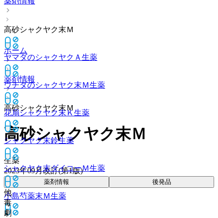
薬剤情報
高砂シャクヤク末Ｍ
ホーム
ヤマダのシャクヤクＡ
生薬
薬剤情報
ウチダのシャクヤク末Ｍ
生薬
高砂シャクヤク末Ｍ
花扇シャクヤク末Ｋ
生薬
高砂シャクヤク末Ｍ
シャクヤク末鈴
生薬
生薬
シャクヤク末ダイコーＭ
生薬
2023年09月改訂(第1版)
薬剤情報
後発品
他
小島芍薬末Ｍ
生薬
毒
劇