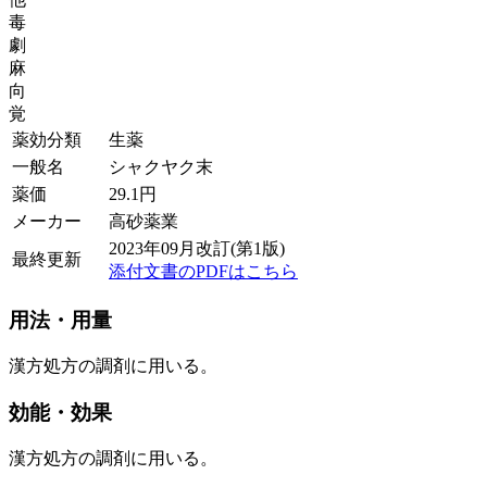
毒
劇
麻
向
覚
薬効分類
生薬
一般名
シャクヤク末
薬価
29.1
円
メーカー
高砂薬業
2023年09月改訂(第1版)
最終更新
添付文書のPDFはこちら
用法・用量
漢方処方の調剤に用いる。
効能・効果
漢方処方の調剤に用いる。