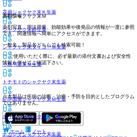
花扇シャクヤク末Ｋ
生薬
薬剤情報
高砂シャクヤク末Ｍ
薬剤写真、用法用量、効能効果や後発品の情報が一度に参照
シャクヤク末鈴
生薬
でき、関連情報へ簡単にアクセスができます。
一般名、製品名どちらでも検索可能！
シャクヤク末ダイコーＭ
生薬
※ ご使用いただく際に、必ず最新の添付文書および安全性
情報も併せてご確認下さい。
小島芍薬末Ｍ
生薬
トチモトのシャクヤク末
生薬
※本製品は疾病の診断・治療・予防を目的としたプログラム
紀伊国屋シャクヤク末Ｍ
生薬
ではありません。
ホリエシャクヤク末Ｋ
生薬
ホーム
ノート
ナカジマシャクヤク末
生薬