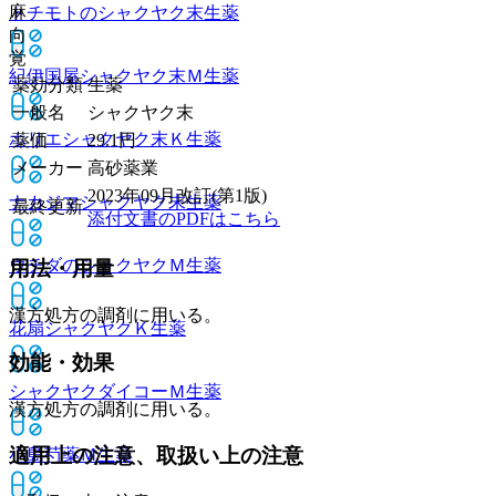
麻
トチモトのシャクヤク末
生薬
向
覚
紀伊国屋シャクヤク末Ｍ
生薬
薬効分類
生薬
一般名
シャクヤク末
ホリエシャクヤク末Ｋ
生薬
薬価
29.1
円
メーカー
高砂薬業
2023年09月改訂(第1版)
ナカジマシャクヤク末
生薬
最終更新
添付文書のPDFはこちら
ウチダのシャクヤクＭ
生薬
用法・用量
漢方処方の調剤に用いる。
花扇シャクヤクＫ
生薬
効能・効果
シャクヤクダイコーＭ
生薬
漢方処方の調剤に用いる。
適用上の注意、取扱い上の注意
小島芍薬Ｍ
生薬