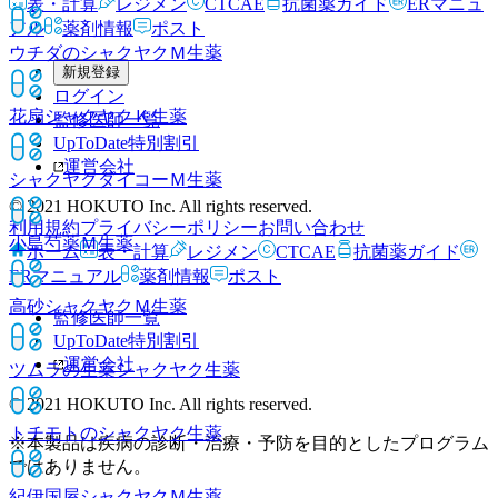
表・計算
レジメン
CTCAE
抗菌薬ガイド
ERマニュ
アル
薬剤情報
ポスト
ウチダのシャクヤクＭ
生薬
新規登録
ログイン
花扇シャクヤクＫ
生薬
監修医師一覧
UpToDate特別割引
運営会社
シャクヤクダイコーＭ
生薬
© 2021 HOKUTO Inc. All rights reserved.
利用規約
プライバシーポリシー
お問い合わせ
小島芍薬Ｍ
生薬
ホーム
表・計算
レジメン
CTCAE
抗菌薬ガイド
ERマニュアル
薬剤情報
ポスト
高砂シャクヤクＭ
生薬
監修医師一覧
UpToDate特別割引
運営会社
ツムラの生薬シャクヤク
生薬
© 2021 HOKUTO Inc. All rights reserved.
トチモトのシャクヤク
生薬
※本製品は疾病の診断・治療・予防を目的としたプログラム
ではありません。
紀伊国屋シャクヤクＭ
生薬