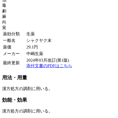
毒
劇
麻
向
覚
薬効分類
生薬
一般名
シャクヤク末
薬価
29.1
円
メーカー
中嶋生薬
2024年03月改訂(第1版)
最終更新
添付文書のPDFはこちら
用法・用量
漢方処方の調剤に用いる。
効能・効果
漢方処方の調剤に用いる。