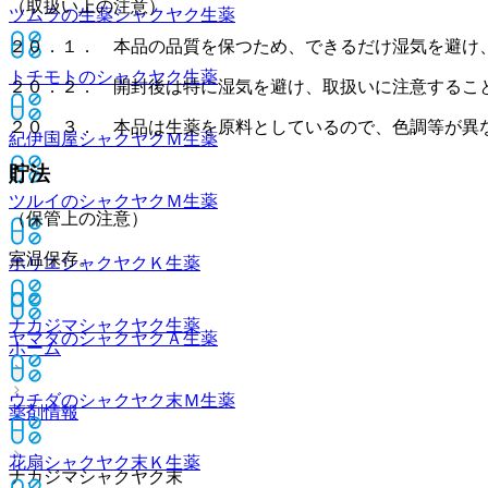
（取扱い上の注意）
ツムラの生薬シャクヤク
生薬
２０．１． 本品の品質を保つため、できるだけ湿気を避け
トチモトのシャクヤク
生薬
２０．２． 開封後は特に湿気を避け、取扱いに注意するこ
２０．３． 本品は生薬を原料としているので、色調等が異
紀伊国屋シャクヤクＭ
生薬
貯法
ツルイのシャクヤクＭ
生薬
（保管上の注意）
室温保存。
ホリエシャクヤクＫ
生薬
ナカジマシャクヤク
生薬
ヤマダのシャクヤクＡ
生薬
ホーム
ウチダのシャクヤク末Ｍ
生薬
薬剤情報
花扇シャクヤク末Ｋ
生薬
ナカジマシャクヤク末