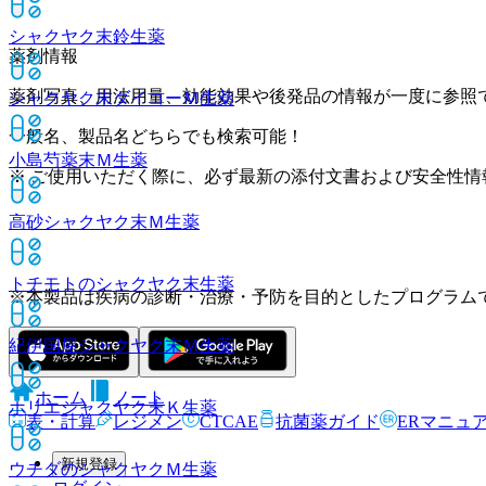
シャクヤク末鈴
生薬
薬剤情報
薬剤写真、用法用量、効能効果や後発品の情報が一度に参照
シャクヤク末ダイコーＭ
生薬
一般名、製品名どちらでも検索可能！
小島芍薬末Ｍ
生薬
※ ご使用いただく際に、必ず最新の添付文書および安全性情
高砂シャクヤク末Ｍ
生薬
トチモトのシャクヤク末
生薬
※本製品は疾病の診断・治療・予防を目的としたプログラム
紀伊国屋シャクヤク末Ｍ
生薬
ホーム
ノート
ホリエシャクヤク末Ｋ
生薬
表・計算
レジメン
CTCAE
抗菌薬ガイド
ERマニュ
新規登録
ウチダのシャクヤクＭ
生薬