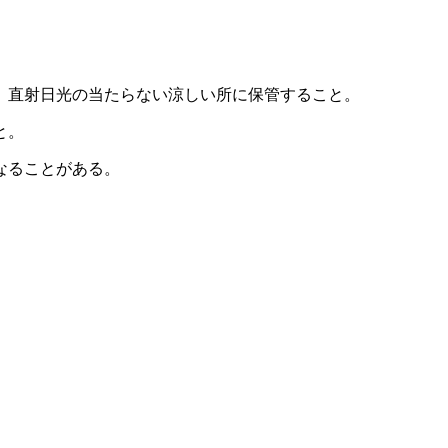
、直射日光の当たらない涼しい所に保管すること。
と。
なることがある。