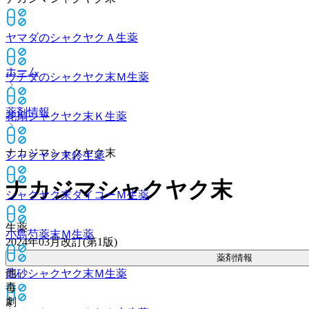
ヤマダのシャクヤクＡ
生薬
ホーム
ウチダのシャクヤク末Ｍ
生薬
薬剤情報
花扇シャクヤク末Ｋ
生薬
ナカジマシャクヤク末
シャクヤク末鈴
生薬
ナカジマシャクヤク末
シャクヤク末ダイコーＭ
生薬
生薬
小島芍薬末Ｍ
生薬
2024年03月改訂(第1版)
薬剤情報
他
高砂シャクヤク末Ｍ
生薬
毒
劇