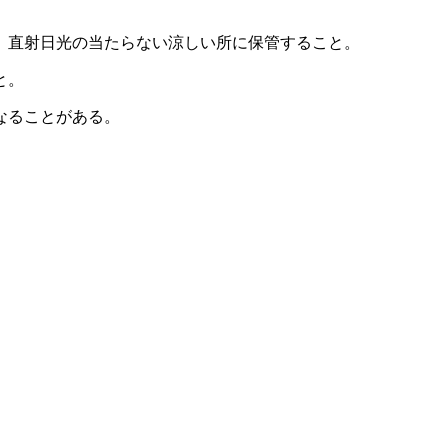
、直射日光の当たらない涼しい所に保管すること。
と。
なることがある。