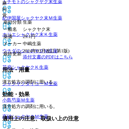
トチモトのシャクヤク末
生薬
麻
向
覚
紀伊国屋シャクヤク末Ｍ
生薬
薬効分類
生薬
一般名
シャクヤク末
ホリエシャクヤク末Ｋ
生薬
薬価
29.1
円
メーカー
中嶋生薬
ウチダのシャクヤクＭ
生薬
2024年03月改訂(第1版)
最終更新
添付文書のPDFはこちら
花扇シャクヤクＫ
生薬
用法・用量
漢方処方の調剤に用いる。
シャクヤクダイコーＭ
生薬
効能・効果
小島芍薬Ｍ
生薬
漢方処方の調剤に用いる。
高砂シャクヤクＭ
生薬
適用上の注意、取扱い上の注意