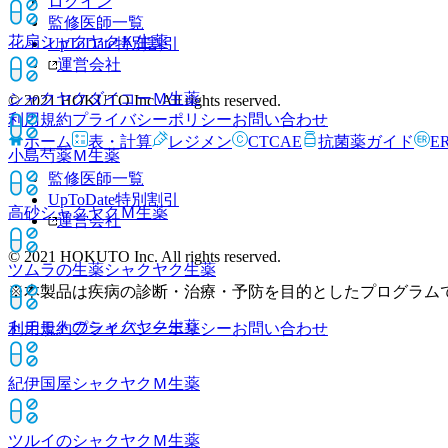
ログイン
監修医師一覧
花扇シャクヤクＫ
生薬
UpToDate特別割引
運営会社
シャクヤクダイコーＭ
生薬
© 2021 HOKUTO Inc. All rights reserved.
利用規約
プライバシーポリシー
お問い合わせ
ホーム
表・計算
レジメン
CTCAE
抗菌薬ガイド
E
小島芍薬Ｍ
生薬
監修医師一覧
UpToDate特別割引
高砂シャクヤクＭ
生薬
運営会社
© 2021 HOKUTO Inc. All rights reserved.
ツムラの生薬シャクヤク
生薬
※本製品は疾病の診断・治療・予防を目的としたプログラム
トチモトのシャクヤク
生薬
利用規約
プライバシーポリシー
お問い合わせ
紀伊国屋シャクヤクＭ
生薬
ツルイのシャクヤクＭ
生薬