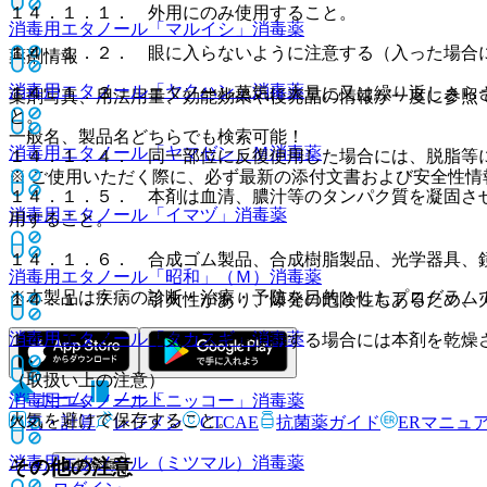
１４．１．１． 外用にのみ使用すること。
消毒用エタノール「マルイシ」
消毒薬
１４．１．２． 眼に入らないように注意する（入った場合
薬剤情報
消毒用エタノール「ヤクハン」
消毒薬
１４．１．３． エタノール蒸気に大量に又は繰り返しさら
薬剤写真、用法用量、効能効果や後発品の情報が一度に参照
と。
一般名、製品名どちらでも検索可能！
消毒用エタノール「ヤマゼン」Ｍ
消毒薬
１４．１．４． 同一部位に反復使用した場合には、脱脂等
※ ご使用いただく際に、必ず最新の添付文書および安全性情
１４．１．５． 本剤は血清、膿汁等のタンパク質を凝固さ
消毒用エタノール「イマヅ」
消毒薬
用すること。
１４．１．６． 合成ゴム製品、合成樹脂製品、光学器具、
消毒用エタノール「昭和」（Ｍ）
消毒薬
※本製品は疾病の診断・治療・予防を目的としたプログラム
１４．１．７． 引火性があり、爆発の危険性もあるため、
消毒用エタノール「タカスギ」
消毒薬
１４．１．８． 電気メス等を使用する場合には本剤を乾燥
（取扱い上の注意）
ホーム
ノート
消毒用エタノール「ニッコー」
消毒薬
火気を避けて保存すること。
表・計算
レジメン
CTCAE
抗菌薬ガイド
ERマニュ
消毒用エタノール（ミツマル）
消毒薬
その他の注意
新規登録