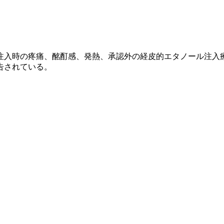
注入時の疼痛、酩酊感、発熱、承認外の経皮的エタノール注入
告されている。