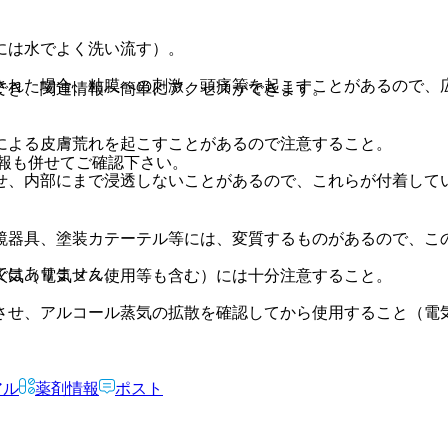
には水でよく洗い流す）。
された場合、粘膜への刺激、頭痛等を起こすことがあるので、
でき、関連情報へ簡単にアクセスができます。
による皮膚荒れを起こすことがあるので注意すること。
報も併せてご確認下さい。
せ、内部にまで浸透しないことがあるので、これらが付着して
鏡器具、塗装カテーテル等には、変質するものがあるので、こ
ではありません。
火気（電気メス使用等も含む）には十分注意すること。
させ、アルコール蒸気の拡散を確認してから使用すること（電
アル
薬剤情報
ポスト