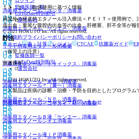
ログイン
監修医師一覧
１５．１． 臨床使用に基づく情報
消毒用エタノール「ヨシダ」
消毒薬
UpToDate特別割引
承認外の経皮的エタノール注入療法＜ＰＥＩＴ＞使用例で、
運営会社
道出血・重篤な腹腔内出血等の出血、肝梗塞、肝不全等が報
消毒用エタノール「ケンエー」
消毒薬
© 2021 HOKUTO Inc. All rights reserved.
利用規約
プライバシーポリシー
お問い合わせ
貯法
ホーム
表・計算
レジメン
CTCAE
抗菌薬ガイド
E
サラヤ消毒用エタノール
消毒薬
（保管上の注意）
監修医師一覧
UpToDate特別割引
室温保存。
消毒用エタノール「トライックス」
消毒薬
運営会社
© 2021 HOKUTO Inc. All rights reserved.
消毒用エタノール「東豊」
消毒薬
消毒用エタノール＊（兼一）
消毒薬
※本製品は疾病の診断・治療・予防を目的としたプログラム
消毒用エタノール「ＮＰ」
消毒薬
利用規約
プライバシーポリシー
お問い合わせ
消毒用エタノール「コザカイ・Ｍ」
消毒薬
消毒用エタノールＢ液「ケンエー」
消毒薬
消毒用エタノールシオエ
消毒薬
消毒用エタノール液ＩＰ
消毒薬
消毒用エタノール「司生堂」
消毒薬