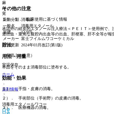
麻
向
その他の注意
覚
１５．１． 臨床使用に基づく情報
薬効分類
消毒薬
一般名
消毒用エタノール
承認外の経皮的エタノール注入療法＜ＰＥＩＴ＞使用例で、
薬価
12.9
円
道出血・重篤な腹腔内出血等の出血、肝梗塞、肝不全等が報
メーカー
富士フイルムワコーケミカル
貯法
最終更新
2024年03月改訂(第1版)
（保管上の注意）
用法・用量
室温保存。
本品をそのまま消毒部位に塗布する。
ホーム
効能・効果
１）． 手指・皮膚の消毒。
薬剤情報
２）． 手術部位（手術野）の皮膚の消毒。
消毒用エタノールワコー
３）． 医療機器の消毒。