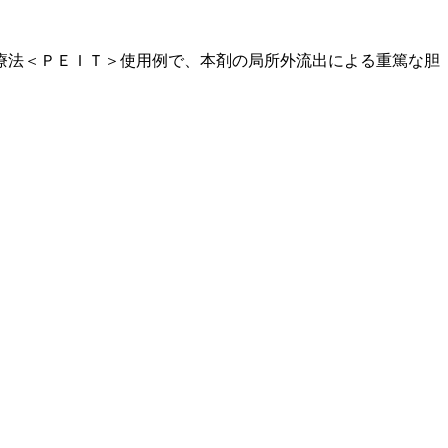
療法＜ＰＥＩＴ＞使用例で、本剤の局所外流出による重篤な胆