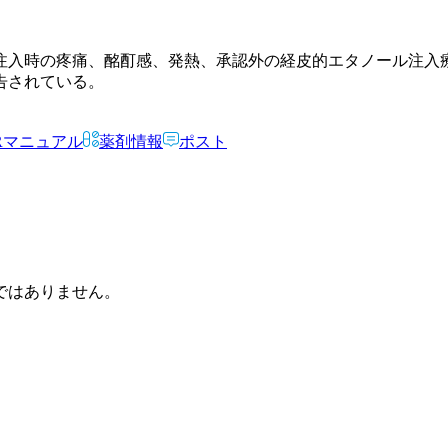
注入時の疼痛、酩酊感、発熱、承認外の経皮的エタノール注入
告されている。
Rマニュアル
薬剤情報
ポスト
ではありません。