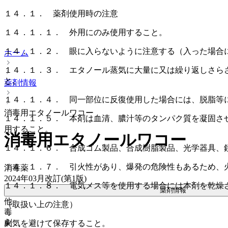
１４．１． 薬剤使用時の注意
１４．１．１． 外用にのみ使用すること。
１４．１．２． 眼に入らないように注意する（入った場合
ホーム
１４．１．３． エタノール蒸気に大量に又は繰り返しさら
と。
薬剤情報
１４．１．４． 同一部位に反復使用した場合には、脱脂等
消毒用エタノールワコー
１４．１．５． 本剤は血清、膿汁等のタンパク質を凝固さ
用すること。
消毒用エタノールワコー
１４．１．６． 合成ゴム製品、合成樹脂製品、光学器具、
１４．１．７． 引火性があり、爆発の危険性もあるため、
消毒薬
2024年03月改訂(第1版)
１４．１．８． 電気メス等を使用する場合には本剤を乾燥
薬剤情報
他
（取扱い上の注意）
毒
劇
火気を避けて保存すること。