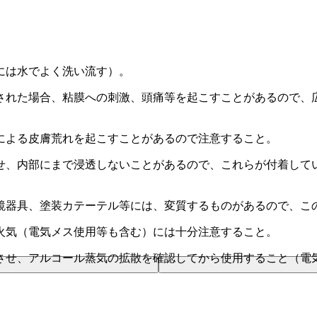
には水でよく洗い流す）。
された場合、粘膜への刺激、頭痛等を起こすことがあるので、
による皮膚荒れを起こすことがあるので注意すること。
せ、内部にまで浸透しないことがあるので、これらが付着して
鏡器具、塗装カテーテル等には、変質するものがあるので、こ
火気（電気メス使用等も含む）には十分注意すること。
させ、アルコール蒸気の拡散を確認してから使用すること（電