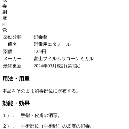
毒
劇
麻
向
覚
薬効分類
消毒薬
一般名
消毒用エタノール
薬価
12.9
円
メーカー
富士フイルムワコーケミカル
最終更新
2024年03月改訂(第1版)
用法・用量
本品をそのまま消毒部位に塗布する。
効能・効果
１）． 手指・皮膚の消毒。
２）． 手術部位（手術野）の皮膚の消毒。