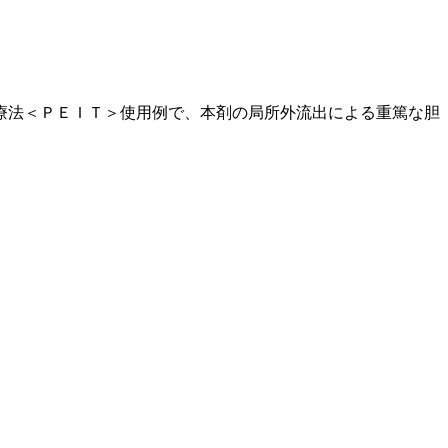
療法＜ＰＥＩＴ＞使用例で、本剤の局所外流出による重篤な胆