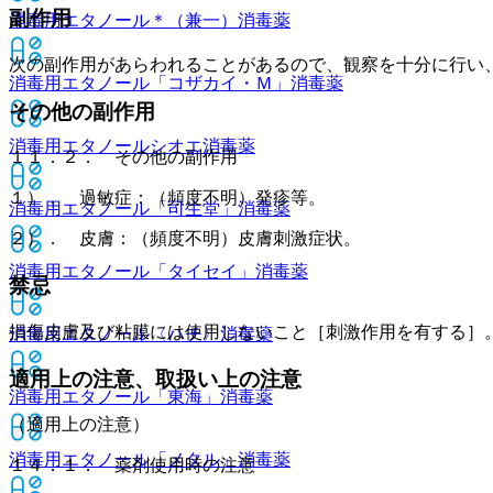
副作用
消毒用エタノール＊（兼一）
消毒薬
次の副作用があらわれることがあるので、観察を十分に行い
消毒用エタノール「コザカイ・Ｍ」
消毒薬
その他の副作用
消毒用エタノールシオエ
消毒薬
１１．２． その他の副作用
１）． 過敏症：（頻度不明）発疹等。
消毒用エタノール「司生堂」
消毒薬
２）． 皮膚：（頻度不明）皮膚刺激症状。
消毒用エタノール「タイセイ」
消毒薬
禁忌
損傷皮膚及び粘膜には使用しないこと［刺激作用を有する］
消毒用エタノール〈ハチ〉
消毒薬
適用上の注意、取扱い上の注意
消毒用エタノール「東海」
消毒薬
（適用上の注意）
消毒用エタノール「メタル」
消毒薬
１４．１． 薬剤使用時の注意