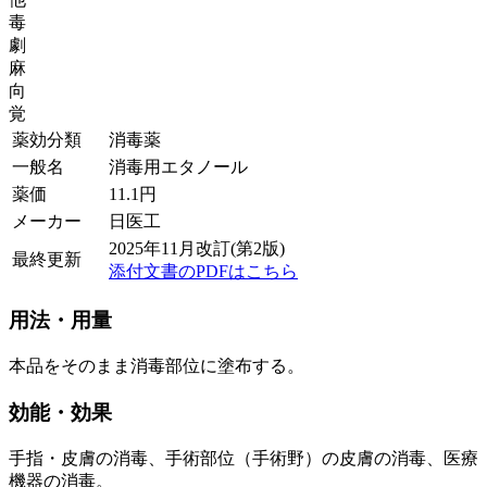
毒
劇
麻
向
覚
薬効分類
消毒薬
一般名
消毒用エタノール
薬価
11.1
円
メーカー
日医工
2025年11月改訂(第2版)
最終更新
添付文書のPDFはこちら
用法・用量
本品をそのまま消毒部位に塗布する。
効能・効果
手指・皮膚の消毒、手術部位（手術野）の皮膚の消毒、医療
機器の消毒。