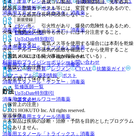
表・計算
レジメン
CTCAE
抗菌薬ガイド
ERマニュ
１４．１．７． 合成ゴム製品、合成樹脂製品、光学器具、
アル
薬剤情報
ポスト
鏡器具、塗装カテーテル等には、変質するものがあるので、
消毒用エタノール「タカスギ」
消毒薬
このような器具は長時間浸漬しないこと。
新規登録
１４．１．８． 引火性があり、爆発の危険性もあるため、
ログイン
消毒用エタノール「ニッコー」
消毒薬
火気（電気メス使用等も含む）には十分注意すること。
監修医師一覧
UpToDate特別割引
１４．１．９． 電気メス等を使用する場合には本剤を乾燥
運営会社
消毒用エタノール（ミツマル）
消毒薬
させ、アルコール蒸気の拡散を確認してから使用すること
（電気メスによる発火事故が報告されている）。
© 2021 HOKUTO Inc. All rights reserved.
利用規約
プライバシーポリシー
お問い合わせ
消毒用エタノール「ヨシダ」
消毒薬
（取扱い上の注意）
ホーム
表・計算
レジメン
CTCAE
抗菌薬ガイド
ERマニュアル
薬剤情報
ポスト
火気を避けて保存すること。
消毒用エタノール「ケンエー」
消毒薬
監修医師一覧
貯法
UpToDate特別割引
消毒用エタノールワコー
消毒薬
運営会社
（保管上の注意）
© 2021 HOKUTO Inc. All rights reserved.
室温保存。
サラヤ消毒用エタノール
消毒薬
※本製品は疾病の診断・治療・予防を目的としたプログラム
ではありません。
消毒用エタノール「トライックス」
消毒薬