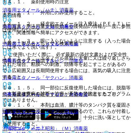
１４．１． 薬剤使用時の注意
消毒用エタノール〈ハチ〉
消毒薬
１４．１．１． 外用にのみ使用すること。
薬剤情報
１４．１．２． 経皮的エタノール注入療法（ＰＥＩＴ）に
薬剤写真、用法用量、効能効果や後発品の情報が一度に参照
消毒用エタノール「東海」
消毒薬
は使用しないこと。
でき、関連情報へ簡単にアクセスができます。
１４．１．３． 眼に入らないように注意する（入った場合
一般名、製品名どちらでも検索可能！
消毒用エタノール「メタル」
消毒薬
には水でよく洗い流す）。
※ ご使用いただく際に、必ず最新の添付文書および安全性
１４．１．４． エタノール蒸気に大量に又は繰り返しさら
情報も併せてご確認下さい。
消毒用エタノール「マルイシ」
消毒薬
された場合、粘膜への刺激、頭痛等を起こすことがあるの
で、広範囲又は長期間使用する場合には、蒸気の吸入に注意
すること。
消毒用エタノール「ヤクハン」
消毒薬
１４．１．５． 同一部位に反復使用した場合には、脱脂等
※本製品は疾病の診断・治療・予防を目的としたプログラム
による皮膚荒れを起こすことがあるので注意すること。
消毒用エタノール「ヤマゼン」Ｍ
消毒薬
ではありません。
１４．１．６． 本剤は血清、膿汁等のタンパク質を凝固さ
せ、内部にまで浸透しないことがあるので、これらが付着し
消毒用エタノール「イマヅ」
消毒薬
ている医療機器等に用いる場合には、十分に洗い落としてか
ら使用すること。
ホーム
ノート
消毒用エタノール「昭和」（Ｍ）
消毒薬