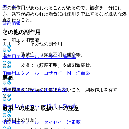
ホーム
次の副作用があらわれることがあるので、観察を十分に行
い、異常が認められた場合には使用を中止するなど適切な処
置を行うこと。
薬剤情報
その他の副作用
オー消エタ消毒液
１１．２． その他の副作用
１）． 過敏症：（頻度不明）発疹等。
消毒用エタノール＊（兼一）
消毒薬
２）． 皮膚：（頻度不明）皮膚刺激症状。
消毒用エタノール「コザカイ・Ｍ」
消毒薬
禁忌
消毒用エタノールシオエ
消毒薬
損傷皮膚及び粘膜には使用しないこと［刺激作用を有す
る］。
消毒用エタノール「司生堂」
消毒薬
適用上の注意、取扱い上の注意
（適用上の注意）
消毒用エタノール「タイセイ」
消毒薬