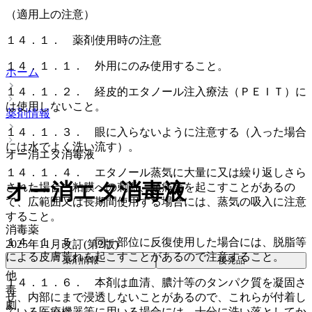
（適用上の注意）
１４．１． 薬剤使用時の注意
１４．１．１． 外用にのみ使用すること。
ホーム
１４．１．２． 経皮的エタノール注入療法（ＰＥＩＴ）に
は使用しないこと。
薬剤情報
１４．１．３． 眼に入らないように注意する（入った場合
には水でよく洗い流す）。
オー消エタ消毒液
１４．１．４． エタノール蒸気に大量に又は繰り返しさら
オー消エタ消毒液
された場合、粘膜への刺激、頭痛等を起こすことがあるの
で、広範囲又は長期間使用する場合には、蒸気の吸入に注意
すること。
消毒薬
１４．１．５． 同一部位に反復使用した場合には、脱脂等
2025年11月改訂(第2版)
による皮膚荒れを起こすことがあるので注意すること。
薬剤情報
後発品
他
１４．１．６． 本剤は血清、膿汁等のタンパク質を凝固さ
毒
せ、内部にまで浸透しないことがあるので、これらが付着し
劇
ている医療機器等に用いる場合には、十分に洗い落としてか