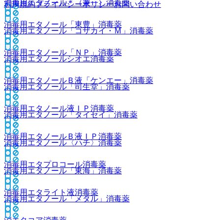
消毒用エタノール＊（兼一）
消毒薬
利用規約
プライバシーポリシー
お問い合わせ
消毒用エタノール「東豊」
消毒薬
消毒用エタノール「コザカイ・Ｍ」
消毒薬
消毒用エタノール「ＮＰ」
消毒薬
消毒用エタノールシオエ
消毒薬
消毒用エタノールＢ液「ケンエー」
消毒薬
消毒用エタノール「司生堂」
消毒薬
消毒用エタノール液ＩＰ
消毒薬
消毒用エタノール「タイセイ」
消毒薬
消毒用エタノールＢ液ＩＰ
消毒薬
消毒用エタノール〈ハチ〉
消毒薬
消毒用エタプロコール
消毒薬
消毒用エタノール「東海」
消毒薬
消毒用エタライト液
消毒薬
消毒用エタノール「メタル」
消毒薬