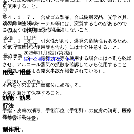
麻
ら使用すること。
向
覚
１４．１．７． 合成ゴム製品、合成樹脂製品、光学器具、
薬効分類
消毒薬
鏡器具、塗装カテーテル等には、変質するものがあるので、
このような器具は長時間浸漬しないこと。
一般名
消毒用エタノール
薬価
11.1
円
１４．１．８． 引火性があり、爆発の危険性もあるため、
メーカー
日医工
火気（電気メス使用等も含む）には十分注意すること。
2025年11月改訂(第2版)
最終更新
１４．１．９． 電気メス等を使用する場合には本剤を乾燥
添付文書のPDFはこちら
させ、アルコール蒸気の拡散を確認してから使用すること
（電気メスによる発火事故が報告されている）。
用法・用量
（取扱い上の注意）
本品をそのまま消毒部位に塗布する。
火気を避けて保存すること。
効能・効果
貯法
手指・皮膚の消毒、手術部位（手術野）の皮膚の消毒、医療
機器の消毒。
（保管上の注意）
副作用
室温保存。