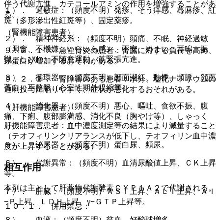
伴う代謝亢進、カテコールアミンの作用を増強することがあ
１）． 過敏症：（頻度不明）発疹、そう痒感、蕁麻疹、紅
る。
斑（多形滲出性紅斑等）、固定薬疹。
（腎機能障害患者）
２）． 精神神経系：（頻度不明）頭痛、不眠、神経過敏
（興奮、不機嫌、いらいら感）、不安、めまい、耳鳴、振
９．２．１． 急性腎炎の患者：腎臓に対する負荷を高め、
戦、しびれ、不随意運動、筋緊張亢進。
尿蛋白が増加するおそれがある。
３）． 循環器：（頻度不明）顔面潮紅、動悸、頻脈、顔面
９．２．２． 腎障害のある患者：水分、塩化ナトリウムの
蒼白、不整脈（心室性期外収縮等）。
過剰投与に陥りやすく、症状が悪化するおそれがある。
４）． 消化器：（頻度不明）悪心、嘔吐、食欲不振、腹
（肝機能障害患者）
痛、下痢、腹部膨満感、消化不良（胸やけ等）、しゃっく
肝機能障害患者：血中濃度測定等の結果により減量すること
り。
（テオフィリンクリアランスが低下し、テオフィリン血中濃
５）． 泌尿器：（頻度不明）蛋白尿、頻尿。
度が上昇することがある）。
６）． 代謝異常：（頻度不明）血清尿酸値上昇、ＣＫ上昇
相互作用
等。
本剤は主として肝薬物代謝酵素ＣＹＰ１Ａ２で代謝される。
７）． 肝臓：（頻度不明）ＡＳＴ上昇、ＡＬＴ上昇、Ａｌ
−Ｐ上昇、ＬＤＨ上昇、γ−ＧＴＰ上昇等。
１０．１． 併用禁忌：
８）． 血液：（頻度不明）貧血、好酸球増多。