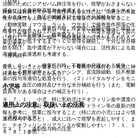
（妊婦）
治療のためにジアゼパム静注等を行い、痙攣がおさまらない
場合には全身麻酔薬投与を考慮する、（４）バイタルサイン
妊娠又は妊娠している可能性のある女性には、治療上の有益
をモニターし、血圧の維持及び十分な水分補給を行う。
性が危険性を上回ると判断される場合にのみ投与すること
（動物実験（マウス、ラット、ウサギ）で催奇形作用等の生
１３．２．３． 過量投与時、痙攣後に昏睡が残った場合：
殖毒性が報告されており、また、ヒトで胎盤を通過して胎児
（１）気道を確保し、酸素吸入を行う、（２）テオフィリン
に移行し、新生児に嘔吐、神経過敏等の症状があらわれるこ
血中濃度が低下するまでＩＣＵ管理を継続し、十分な水分補
とがある）。
給を続け、血中濃度が下がらない場合には、活性炭による血
液灌流、血液透析も考慮する。
（授乳婦）
１３．２．４． 過量投与時、不整脈の発現がある場合：
授乳しないことが望ましい（ヒト母乳中に移行し、乳児に神
（１）不整脈治療としてペーシング、直流除細動、抗不整脈
経過敏を起こすことがある）。
薬の投与等適切な処置を行う、（２）バイタルサインをモニ
ターし、血圧の維持及び十分な水分補給を行う（また、電解
小児等
質異常がある場合はその補正を行う）。
９．７．１． 小児、特に乳幼児はテオフィリン血中濃度の
適用上の注意、取扱い上の注意
モニタリングを行うなど、学会のガイドライン等の最新の情
報も参考に、慎重に投与すること（特に次の小児にはより慎
（適用上の注意）
重に投与すること）、成人に比べて痙攣を惹起しやすく、ま
た、テオフィリンクリアランスが変動しやすい〔７．１、１
１４．１． 薬剤投与時の注意
６．８．１参照〕。