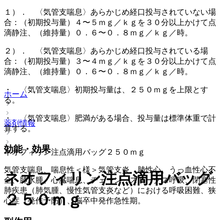
１）． 〈気管支喘息〉あらかじめ経口投与されていない場
合：（初期投与量）４〜５ｍｇ／ｋｇを３０分以上かけて点
滴静注、（維持量）０．６〜０．８ｍｇ／ｋｇ／時。
２）． 〈気管支喘息〉あらかじめ経口投与されている場
合：（初期投与量）３〜４ｍｇ／ｋｇを３０分以上かけて点
滴静注、（維持量）０．６〜０．８ｍｇ／ｋｇ／時。
・ 〈気管支喘息〉初期投与量は、２５０ｍｇを上限とす
ホーム
る。
・ 〈気管支喘息〉肥満がある場合、投与量は標準体重で計
薬剤情報
算する。
効能・効果
ネオフィリン注点滴用バッグ２５０ｍｇ
気管支喘息、喘息性＜様＞気管支炎、肺性心、うっ血性心不
ネオフィリン注点滴用バッグ
全、肺水腫、心臓喘息、チェーン・ストークス呼吸、閉塞性
肺疾患（肺気腫、慢性気管支炎など）における呼吸困難、狭
２５０ｍｇ
心症（発作予防）、脳卒中発作急性期。