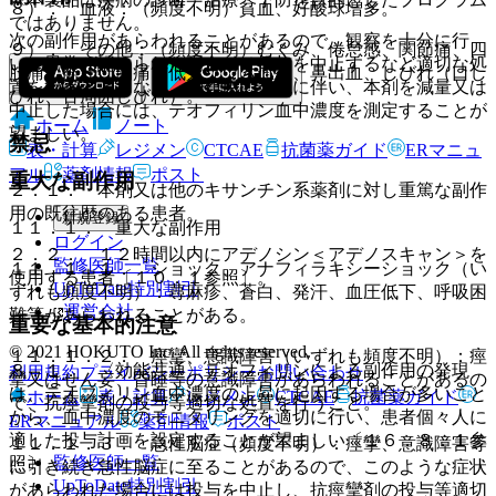
８）． 血液：（頻度不明）貧血、好酸球増多。
ではありません。
次の副作用があらわれることがあるので、観察を十分に行
９）． その他：（頻度不明）むくみ、倦怠感、関節痛、四
い、異常が認められた場合には投与を中止するなど適切な処
肢痛、発汗、胸痛、低カリウム血症、鼻出血、しびれ（口し
置を行うこと。なお、副作用の発現に伴い、本剤を減量又は
びれ、舌周囲しびれ）。
中止した場合には、テオフィリン血中濃度を測定することが
ホーム
ノート
望ましい。
禁忌
表・計算
レジメン
CTCAE
抗菌薬ガイド
ERマニュ
アル
薬剤情報
ポスト
重大な副作用
２．１． 本剤又は他のキサンチン系薬剤に対し重篤な副作
用の既往歴のある患者。
新規登録
１１．１． 重大な副作用
ログイン
２．２． １２時間以内にアデノシン＜アデノスキャン＞を
監修医師一覧
１１．１．１． ショック、アナフィラキシーショック（い
使用する患者〔１０．１参照〕。
UpToDate特別割引
ずれも頻度不明）：蕁麻疹、蒼白、発汗、血圧低下、呼吸困
運営会社
難等があらわれることがある。
重要な基本的注意
© 2021 HOKUTO Inc. All rights reserved.
１１．１．２． 痙攣、意識障害（いずれも頻度不明）：痙
８．１． 〈効能共通〉テオフィリンによる副作用の発現
利用規約
プライバシーポリシー
お問い合わせ
攣又はせん妄、昏睡等の意識障害があらわれることがあるの
は、テオフィリン血中濃度の上昇に起因する場合が多いこと
ホーム
表・計算
レジメン
CTCAE
抗菌薬ガイド
で、抗痙攣剤の投与等適切な処置を行うこと。
から、血中濃度のモニタリングを適切に行い、患者個々人に
ERマニュアル
薬剤情報
ポスト
適した投与計画を設定することが望ましい〔１６．８．１参
１１．１．３． 急性脳症（頻度不明）：痙攣、意識障害等
監修医師一覧
照〕。
に引き続き急性脳症に至ることがあるので、このような症状
UpToDate特別割引
があらわれた場合には投与を中止し、抗痙攣剤の投与等適切