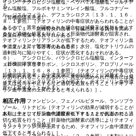
イシン、チクロピジン塩酸塩、ベラパミル塩酸塩、ジルチア
る。
ゼム塩酸塩、フルボキサミンマレイン酸塩、フルコナゾー
ル、ジスルフィラム、デフェラシロクス〔１３．１、１６．
（腎機能障害患者）
８．１参照〕［テオフィリンの中毒症状があらわれることが
あるので、異常が認められた場合には減量又は投与を中止す
９．２．１． 急性腎炎の患者：腎臓に対する負荷を高め、
るなど適切な処置を行うこと（肝薬物代謝酵素が阻害され、
尿蛋白が増加するおそれがある。
テオフィリンクリアランスが低下するため、テオフィリン血
９．２．２． 腎障害のある患者：水分、塩化ナトリウムの
中濃度が上昇すると考えられる）］。
過剰投与に陥りやすく、症状が悪化するおそれがある。
６）． アシクロビル、バラシクロビル塩酸塩、インターフ
（肝機能障害患者）
ェロン、イプリフラボン、シクロスポリン、アロプリノール
〔１３．１、１６．８．１参照〕［テオフィリンの中毒症状
肝機能障害患者：血中濃度測定等の結果により減量すること
があらわれることがあるので、異常が認められた場合には減
（テオフィリンクリアランスが低下し、テオフィリン血中濃
量又は投与を中止するなど適切な処置を行うこと（テオフィ
度が上昇することがある）。
リン血中濃度の上昇によると考えられる）］。
相互作用
７）． リファンピシン、フェノバルビタール、ランソプラ
ゾール、リトナビル［テオフィリンの効果が減弱することが
本剤は主として肝薬物代謝酵素ＣＹＰ１Ａ２で代謝される。
あり、テオフィリン血中濃度が低下することがあるので、適
切な処置を行うこと（肝薬物代謝酵素の誘導によりテオフィ
１０．１． 併用禁忌：
リンクリアランスが上昇するため、テオフィリン血中濃度が
低下すると考えられる）］。