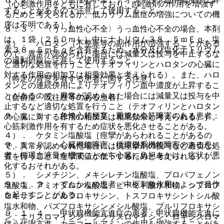
（心刺激作用をともに有しており、β刺激剤の作用を増強す
することがあるので注意して使用すること。
るためと考えられるが、低カリウム血症の増強についての機
序は不明である）］。
８．３． 〈うっ血性心不全〉うっ血性心不全の場合、本剤
は、１袋（２５０ｍＬ）中にナトリウム３８．５ｍＥｑ、塩
３）． ハロタン［不整脈等の副作用が増強することがある
素３８．５ｍＥｑを含有するため、水分及び塩化ナトリウム
ので、異常が認められた場合には減量又は投与を中止するな
の過剰摂取に注意して使用すること。
ど適切な処置を行うこと（テオフィリンとハロタンの心臓に
対する作用の相加又は相乗効果と考えられる）。また、ハロ
（特定の背景を有する患者に関する注意）
タンとの連続併用によりテオフィリン血中濃度が上昇するこ
とがあるので、異常が認められた場合には減量又は投与を中
（合併症・既往歴等のある患者）
止するなど適切な処置を行うこと（テオフィリンとハロタン
９．１．１． 急性心筋梗塞、重篤な心筋障害のある患者：
の心臓に対する作用の相加又は相乗効果と考えられる）］。
心筋刺激作用を有するため症状を悪化させることがある。
４）． ケタミン塩酸塩［痙攣があらわれることがあるの
９．１．２． 心臓機能障害、循環器系機能障害のある患
で、異常が認められた場合には抗痙攣剤の投与など適切な処
者：循環血液量を増すことから心臓に負担をかけ、症状が悪
置を行うこと（痙攣閾値が低下するためと考えられる）］。
化するおそれがある。
５）． シメチジン、メキシレチン塩酸塩、プロパフェノン
９．１．３． てんかんの患者：中枢刺激作用によって発作
塩酸塩、アミオダロン塩酸塩、ピペミド酸水和物、シプロフ
を起こすことがある。
ロキサシン、ノルフロキサシン、トスフロキサシントシル酸
塩水和物、パズフロキサシンメシル酸塩、プルリフロキサシ
９．１．４． 甲状腺機能亢進症の患者：甲状腺機能亢進に
ン、エリスロマイシン、クラリスロマイシン、ロキシスロマ
伴う代謝亢進、カテコールアミンの作用を増強することがあ