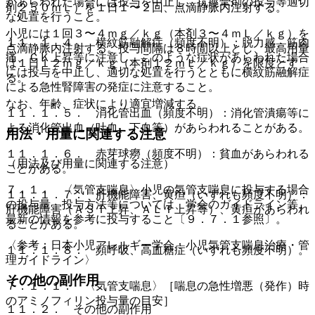
があらわれた場合には投与を中止し、抗痙攣剤の投与等適切
剤２５０ｍＬ）を１日１〜２回、点滴静脈内注射する。
な処置を行うこと。
小児には１回３〜４ｍｇ／ｋｇ（本剤３〜４ｍＬ／ｋｇ）を
１１．１．４． 横紋筋融解症（頻度不明）：脱力感、筋肉
点滴静脈内注射する。投与間隔は８時間以上とし、最高用量
痛、ＣＫ上昇等に注意し、このような症状があらわれた場合
は１日１２ｍｇ／ｋｇ（本剤１２ｍＬ／ｋｇ）を限度とす
には投与を中止し、適切な処置を行うとともに横紋筋融解症
る。
による急性腎障害の発症に注意すること。
なお、年齢、症状により適宜増減する。
１１．１．５． 消化管出血（頻度不明）：消化管潰瘍等に
よる消化管出血（吐血、下血等）があらわれることがある。
用法・用量に関連する注意
１１．１．６． 赤芽球癆（頻度不明）：貧血があらわれる
（用法及び用量に関連する注意）
ことがある。
７．１． 〈気管支喘息〉小児の気管支喘息に投与する場合
１１．１．７． 肝機能障害、黄疸（いずれも頻度不明）：
の投与量、投与方法等については、学会のガイドライン等、
肝機能障害（ＡＳＴ上昇、ＡＬＴ上昇等）、黄疸があらわれ
最新の情報を参考に投与すること〔９．７．１参照〕。
ることがある。
〈参考：日本小児アレルギー学会：小児気管支喘息治療・管
１１．１．８． 頻呼吸、高血糖症（いずれも頻度不明）。
理ガイドライン〉
その他の副作用
７．１．１． 〈気管支喘息〉［喘息の急性増悪（発作）時
のアミノフィリン投与量の目安］
１１．２． その他の副作用