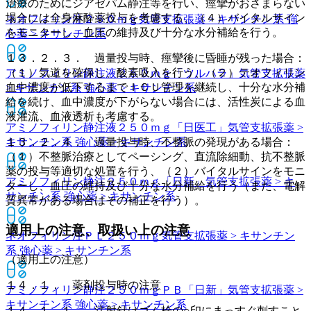
治療のためにジアゼパム静注等を行い、痙攣がおさまらない
場合には全身麻酔薬投与を考慮する、（４）バイタルサイン
ネオフィリン注２５０ｍｇ
気管支拡張薬 > キサンチン系 強
をモニターし、血圧の維持及び十分な水分補給を行う。
心薬 > キサンチン系
１３．２．３． 過量投与時、痙攣後に昏睡が残った場合：
（１）気道を確保し、酸素吸入を行う、（２）テオフィリン
アミノフィリン静注液２５０ｍｇ「ツルハラ」
気管支拡張薬
血中濃度が低下するまでＩＣＵ管理を継続し、十分な水分補
> キサンチン系 強心薬 > キサンチン系
給を続け、血中濃度が下がらない場合には、活性炭による血
液灌流、血液透析も考慮する。
アミノフィリン静注液２５０ｍｇ「日医工」
気管支拡張薬 >
キサンチン系 強心薬 > キサンチン系
１３．２．４． 過量投与時、不整脈の発現がある場合：
（１）不整脈治療としてペーシング、直流除細動、抗不整脈
薬の投与等適切な処置を行う、（２）バイタルサインをモニ
アミノフィリン静注２５０ｍｇ「日新」
気管支拡張薬 > キ
ターし、血圧の維持及び十分な水分補給を行う（また、電解
サンチン系 強心薬 > キサンチン系
質異常がある場合はその補正を行う）。
適用上の注意、取扱い上の注意
ネオフィリン注ＰＬ２５０ｍｇ
気管支拡張薬 > キサンチン
系 強心薬 > キサンチン系
（適用上の注意）
１４．１． 薬剤投与時の注意
アミノフィリン静注２５０ｍｇＰＢ「日新」
気管支拡張薬 >
キサンチン系 強心薬 > キサンチン系
１４．１．１． 注射針はゴム栓の○印にまっすぐ刺すこと