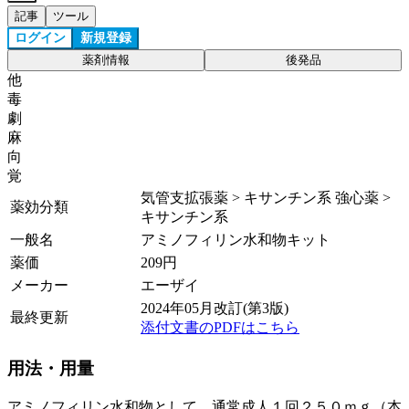
記事
ツール
ログイン
新規登録
薬剤情報
後発品
他
毒
劇
麻
向
覚
気管支拡張薬 > キサンチン系 強心薬 >
薬効分類
キサンチン系
一般名
アミノフィリン水和物キット
薬価
209
円
メーカー
エーザイ
2024年05月改訂(第3版)
最終更新
添付文書のPDFはこちら
用法・用量
アミノフィリン水和物として、通常成人１回２５０ｍｇ（本