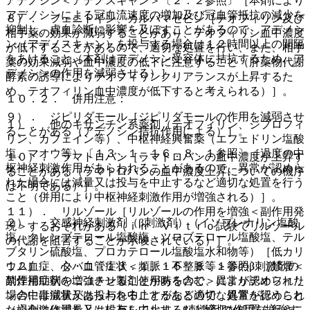
アデノシン＜アデノスキャン＞〔２．２参照〕［本剤により
アデノシンによる冠血流速度の増加及び冠血管抵抗の減少を
８）． フェニトイン、カルバマゼピン［テオフィリン及び
抑制し、虚血診断に影響を及ぼすことがあるので、アデノシ
相手薬の効果が減弱することがあり、テオフィリン血中濃度
ン（アデノスキャン）を投与する場合は１２時間以上の間隔
が低下することがあるので、適切な処置を行い、また、相手
をあけること（本剤はアデノシン受容体に拮抗するため、ア
薬の効果減弱や血中濃度の低下に注意すること（肝薬物代謝
デノシンの作用を減弱させる）］。
酵素の誘導によりテオフィリンクリアランスが上昇するた
め、テオフィリン血中濃度が低下すると考えられる）］。
１０．２． 併用注意：
９）． ジピリダモール［ジピリダモールの作用を減弱させ
１）． 他のキサンチン系薬剤（テオフィリン、ジプロフィ
ることがある（アデノシン拮抗作用による）］。
リン、カフェイン等）、中枢神経興奮薬（エフェドリン塩酸
塩、マオウ等）〔１３．１、１６．８．１参照〕［過度の中
１０）． ラマトロバン［ラマトロバンの血中濃度が上昇す
枢神経刺激作用があらわれることがあるので、異常が認めら
ることがある（ラマトロバンの血中濃度上昇についての機序
れた場合には減量又は投与を中止するなど適切な処置を行う
は不明である）］。
こと（併用により中枢神経刺激作用が増強される）］。
１１）． リルゾール［リルゾールの作用を増強＜副作用発
２）． 交感神経刺激剤（β刺激剤）（イソプレナリン塩酸
現＞するおそれがある（ｉｎ ｖｉｔｒｏ試験でリルゾール
塩、クレンブテロール塩酸塩、ツロブテロール塩酸塩、テル
の代謝を阻害することが示唆されている）］。
ブタリン硫酸塩、プロカテロール塩酸塩水和物等）［低カリ
ウム血症、心・血管症状＜頻脈・不整脈等＞等のβ刺激剤の
１２）． タバコ〔１３．１、１６．８．１参照〕［禁煙＜
副作用症状を増強させることがあるので、異常が認められた
禁煙補助剤のニコチン製剤使用時を含む＞によりテオフィリ
場合には減量又は投与を中止するなど適切な処置を行うこと
ンの中毒症状があらわれることがあるので、異常が認められ
（心刺激作用をともに有しており、β刺激剤の作用を増強す
た場合には減量又は投与を中止するなど適切な処置を行うこ