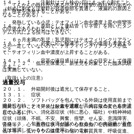
１４．１．１． 注射針はゴム栓の○印にまっすぐ刺すこと
・ てんかんの既往歴のある小児及び痙攣の既往歴のある小
（斜めに刺すと注射針が容器頸部を貫通し、液漏れの原因と
児：痙攣を誘発することがある。
なることがある）。
・ 発熱している小児：テオフィリン血中濃度上昇や痙攣等
１４．１．２． 原則として連結管（Ｕ字管）を用いたタン
の症状があらわれることがある。
デム方式による投与はできない。
・ ６ヵ月未満の乳児：乳児期にはテオフィリンクリアラン
１４．１．３． 必要に応じ輸液ポンプ等の使用も考慮する
スが一定していないので、テオフィリンクリアランスが低
こと。
く、テオフィリン血中濃度が上昇することがある。
１４．１．４． 容器の液目盛りはおよその目安として使用
９．７．２． 低出生体重児、新生児を対象とした臨床試験
すること。
は実施していない。
（取扱い上の注意）
過量投与
２０．１． 外箱開封後は遮光して保存すること。
１３．１． 症状
２０．２． ソフトバッグを包んでいる外袋は使用直前まで
過量投与時、テオフィリン血中濃度が高値になると、血中濃
開封しないこと（外袋は酸素を遮断し、内容液の変色を防止
度の上昇に伴い、消化器症状（特に悪心、嘔吐）や精神神経
している）。
症状（頭痛、不眠、不安、興奮、痙攣、せん妄、意識障害、
２０．３． 包装内に水滴が認められるものや内容液が着色
昏睡等）、心・血管症状（頻脈、心室頻拍、心房細動、血圧
又は混濁しているものは使用しないこと。
低下等）、低カリウム血症その他の電解質異常、呼吸促進、