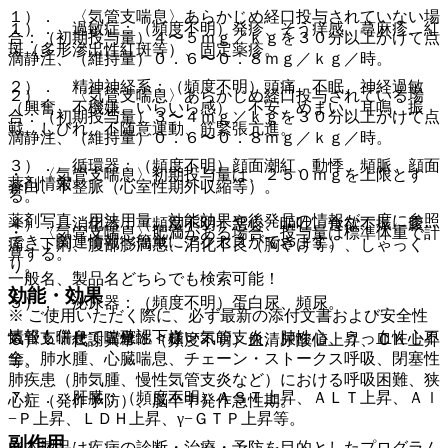
１）． 〈気管支喘息〉あらかじめ経口投与されていない場
１）． 過敏症：（頻度不明）発疹、そう痒感、蕁麻疹、紅
合：（初期投与量）４〜５ｍｇ／ｋｇを３０分以上かけて点
斑（多形滲出性紅斑等）、固定薬疹。
滴静注、（維持量）０．６〜０．８ｍｇ／ｋｇ／時。
２）． 精神神経系：（頻度不明）頭痛、不眠、神経過敏
２）． 〈気管支喘息〉あらかじめ経口投与されている場
（興奮、不機嫌、いらいら感）、不安、めまい、耳鳴、振
合：（初期投与量）３〜４ｍｇ／ｋｇを３０分以上かけて点
戦、しびれ、不随意運動、筋緊張亢進。
滴静注、（維持量）０．６〜０．８ｍｇ／ｋｇ／時。
３）． 循環器：（頻度不明）顔面潮紅、動悸、頻脈、顔面
・ 〈気管支喘息〉初期投与量は、２５０ｍｇを上限とす
薬剤情報
蒼白、不整脈（心室性期外収縮等）。
る。
薬剤写真、用法用量、効能効果や後発品の情報が一度に参照
４）． 消化器：（頻度不明）悪心、嘔吐、食欲不振、腹
・ 〈気管支喘息〉肥満がある場合、投与量は標準体重で計
でき、関連情報へ簡単にアクセスができます。
痛、下痢、腹部膨満感、消化不良（胸やけ等）、しゃっく
算する。
り。
一般名、製品名どちらでも検索可能！
効能・効果
５）． 泌尿器：（頻度不明）蛋白尿、頻尿。
※ ご使用いただく際に、必ず最新の添付文書および安全性
情報も併せてご確認下さい。
気管支喘息、喘息性＜様＞気管支炎、肺性心、うっ血性心不
６）． 代謝異常：（頻度不明）血清尿酸値上昇、ＣＫ上昇
全、肺水腫、心臓喘息、チェーン・ストークス呼吸、閉塞性
等。
肺疾患（肺気腫、慢性気管支炎など）における呼吸困難、狭
７）． 肝臓：（頻度不明）ＡＳＴ上昇、ＡＬＴ上昇、Ａｌ
心症（発作予防）、脳卒中発作急性期。
−Ｐ上昇、ＬＤＨ上昇、γ−ＧＴＰ上昇等。
副作用
※本製品は疾病の診断・治療・予防を目的としたプログラム