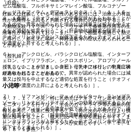
（妊婦）
ゼム塩酸塩、フルボキサミンマレイン酸塩、フルコナゾー
ル、ジスルフィラム、デフェラシロクス〔１３．１、１６．
妊娠又は妊娠している可能性のある女性には、治療上の有益
８．１参照〕［テオフィリンの中毒症状があらわれることが
性が危険性を上回ると判断される場合にのみ投与すること
あるので、異常が認められた場合には減量又は投与を中止す
（動物実験（マウス、ラット、ウサギ）で催奇形作用等の生
るなど適切な処置を行うこと（肝薬物代謝酵素が阻害され、
殖毒性が報告されており、また、ヒトで胎盤を通過して胎児
テオフィリンクリアランスが低下するため、テオフィリン血
に移行し、新生児に嘔吐、神経過敏等の症状があらわれるこ
中濃度が上昇すると考えられる）］。
とがある）。
６）． アシクロビル、バラシクロビル塩酸塩、インターフ
（授乳婦）
ェロン、イプリフラボン、シクロスポリン、アロプリノール
〔１３．１、１６．８．１参照〕［テオフィリンの中毒症状
授乳しないことが望ましい（ヒト母乳中に移行し、乳児に神
があらわれることがあるので、異常が認められた場合には減
経過敏を起こすことがある）。
量又は投与を中止するなど適切な処置を行うこと（テオフィ
小児等
リン血中濃度の上昇によると考えられる）］。
７）． リファンピシン、フェノバルビタール、ランソプラ
９．７．１． 小児、特に乳幼児はテオフィリン血中濃度の
ゾール、リトナビル［テオフィリンの効果が減弱することが
モニタリングを行うなど、学会のガイドライン等の最新の情
あり、テオフィリン血中濃度が低下することがあるので、適
報も参考に、慎重に投与すること（特に次の小児にはより慎
切な処置を行うこと（肝薬物代謝酵素の誘導によりテオフィ
重に投与すること）、成人に比べて痙攣を惹起しやすく、ま
リンクリアランスが上昇するため、テオフィリン血中濃度が
た、テオフィリンクリアランスが変動しやすい〔７．１、１
低下すると考えられる）］。
６．８．１参照〕。