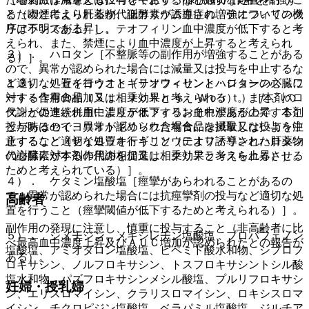
るためと考えられるが、低カリウム血症の増強についての機
と（喫煙により肝薬物代謝酵素が誘導され、テオフィリンク
序は不明である）］。
リアランスが上昇し、テオフィリン血中濃度が低下すると考
えられ、また、禁煙により血中濃度が上昇すると考えられ
３）． ハロタン［不整脈等の副作用が増強することがある
る）］。
ので、異常が認められた場合には減量又は投与を中止するな
ど適切な処置を行うこと（テオフィリンとハロタンの心臓に
１３）． セイヨウオトギリソウ＜セント・ジョーンズ・ワ
対する作用の相加又は相乗効果と考えられる）。また、ハロ
ート＞含有食品（Ｓｔ．Ｊｏｈｎ’ｓ Ｗｏｒｔ）［本剤の
タンとの連続併用によりテオフィリン血中濃度が上昇するこ
代謝が促進され血中濃度が低下するおそれがあるので、本剤
とがあるので、異常が認められた場合には減量又は投与を中
投与時はセイヨウオトギリソウ含有食品を摂取しないよう注
止するなど適切な処置を行うこと（テオフィリンとハロタン
意すること（セイヨウオトギリソウにより誘導された肝薬物
の心臓に対する作用の相加又は相乗効果と考えられる）］。
代謝酵素が本剤の代謝を促進し、クリアランスを上昇させる
ためと考えられている）］。
４）． ケタミン塩酸塩［痙攣があらわれることがあるの
で、異常が認められた場合には抗痙攣剤の投与など適切な処
高齢者
置を行うこと（痙攣閾値が低下するためと考えられる）］。
副作用の発現に注意し、慎重に投与すること（非高齢者に比
５）． シメチジン、メキシレチン塩酸塩、プロパフェノン
べ最高血中濃度上昇及びＡＵＣ増加が認められたとの報告が
塩酸塩、アミオダロン塩酸塩、ピペミド酸水和物、シプロフ
ある）。
ロキサシン、ノルフロキサシン、トスフロキサシントシル酸
塩水和物、パズフロキサシンメシル酸塩、プルリフロキサシ
妊婦・授乳婦
ン、エリスロマイシン、クラリスロマイシン、ロキシスロマ
イシン、チクロピジン塩酸塩、ベラパミル塩酸塩、ジルチア