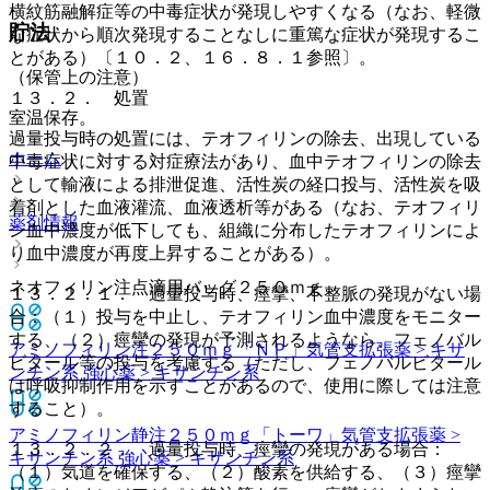
横紋筋融解症等の中毒症状が発現しやすくなる（なお、軽微
貯法
な症状から順次発現することなしに重篤な症状が発現するこ
とがある）〔１０．２、１６．８．１参照〕。
（保管上の注意）
１３．２． 処置
室温保存。
過量投与時の処置には、テオフィリンの除去、出現している
ホーム
中毒症状に対する対症療法があり、血中テオフィリンの除去
として輸液による排泄促進、活性炭の経口投与、活性炭を吸
着剤とした血液灌流、血液透析等がある（なお、テオフィリ
薬剤情報
ン血中濃度が低下しても、組織に分布したテオフィリンによ
り血中濃度が再度上昇することがある）。
ネオフィリン注点滴用バッグ２５０ｍｇ
１３．２．１． 過量投与時、痙攣、不整脈の発現がない場
合：（１）投与を中止し、テオフィリン血中濃度をモニター
する、（２）痙攣の発現が予測されるようなら、フェノバル
アミノフィリン注２５０ｍｇ「ＮＰ」
気管支拡張薬 > キサ
ビタール等の投与を考慮する（ただし、フェノバルビタール
ンチン系 強心薬 > キサンチン系
は呼吸抑制作用を示すことがあるので、使用に際しては注意
すること）。
アミノフィリン静注２５０ｍｇ「トーワ」
気管支拡張薬 >
１３．２．２． 過量投与時、痙攣の発現がある場合：
キサンチン系 強心薬 > キサンチン系
（１）気道を確保する、（２）酸素を供給する、（３）痙攣