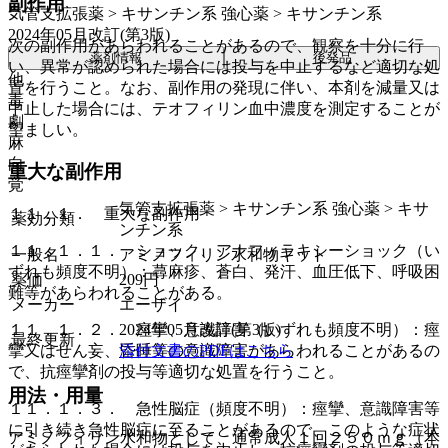
副作用
気管支拡張薬 > キサンチン系 強心薬 > キサンチン系
2024年05月改訂(第3版)
次の副作用があらわれることがあるので、観察を十分に行
薬剤情報
後発品
い、異常が認められた場合には投与を中止するなど適切な処
他
置を行うこと。なお、副作用の発現に伴い、本剤を減量又は
毒
中止した場合には、テオフィリン血中濃度を測定することが
劇
望ましい。
麻
向
重大な副作用
覚
気管支拡張薬 > キサンチン系 強心薬 > キサ
１１．１． 重大な副作用
薬効分類
ンチン系
１１．１．１． ショック、アナフィラキシーショック（い
一般名
アミノフィリン水和物キット
ずれも頻度不明）：蕁麻疹、蒼白、発汗、血圧低下、呼吸困
薬価
209
円
難等があらわれることがある。
メーカー
エーザイ
2024年05月改訂(第3版)
１１．１．２． 痙攣、意識障害（いずれも頻度不明）：痙
最終更新
添付文書のPDFはこちら
攣又はせん妄、昏睡等の意識障害があらわれることがあるの
で、抗痙攣剤の投与等適切な処置を行うこと。
用法・用量
１１．１．３． 急性脳症（頻度不明）：痙攣、意識障害等
に引き続き急性脳症に至ることがあるので、このような症状
アミノフィリン水和物として、通常成人１回２５０ｍｇ（本