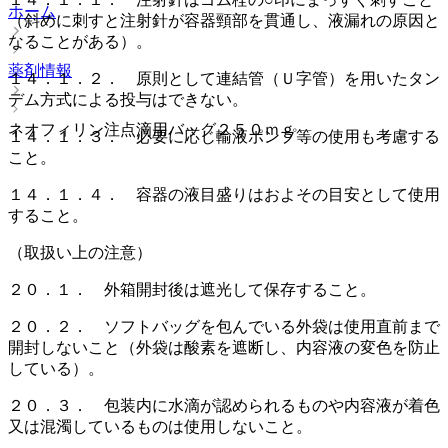
ホーム
（斜めに刺すと注射針が容器頸部を貫通し、液漏れの原因と
なることがある）。
薬剤情報
１４．１．２． 原則として連結管（Ｕ字管）を用いたタン
デム方式による投与はできない。
ネオフィリン注点滴用バッグ２５０ｍｇ
１４．１．３． 必要に応じ輸液ポンプ等の使用も考慮する
こと。
１４．１．４． 容器の液目盛りはおよその目安として使用
すること。
（取扱い上の注意）
２０．１． 外箱開封後は遮光して保存すること。
２０．２． ソフトバッグを包んでいる外袋は使用直前まで
開封しないこと（外袋は酸素を遮断し、内容液の変色を防止
している）。
２０．３． 包装内に水滴が認められるものや内容液が着色
又は混濁しているものは使用しないこと。