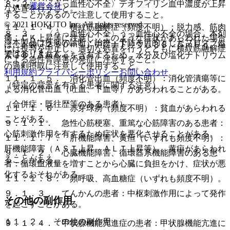
８．２． 〈うっ血性心不全〉テオフィリン血中濃度が上昇
運営会社
な処置を行うこと。
することがあるので注意して使用すること。
© 2021 HOKUTO Inc. All rights reserved.
１１．１．４． 横紋筋融解症（頻度不明）：脱力感、筋肉
８．３． 〈うっ血性心不全〉うっ血性心不全の場合、本剤
痛、ＣＫ上昇等に注意し、このような症状があらわれた場合
※本製品は疾病の診断・治療・予防を目的としたプログラム
は、１袋（２５０ｍＬ）中にナトリウム３８．５ｍＥｑ、塩
には投与を中止し、適切な処置を行うとともに横紋筋融解症
ではありません。
素３８．５ｍＥｑを含有するため、水分及び塩化ナトリウム
による急性腎障害の発症に注意すること。
の過剰摂取に注意して使用すること。
利用規約
プライバシーポリシー
お問い合わせ
１１．１．５． 消化管出血（頻度不明）：消化管潰瘍等に
（特定の背景を有する患者に関する注意）
よる消化管出血（吐血、下血等）があらわれることがある。
（合併症・既往歴等のある患者）
１１．１．６． 赤芽球癆（頻度不明）：貧血があらわれる
ことがある。
９．１．１． 急性心筋梗塞、重篤な心筋障害のある患者：
心筋刺激作用を有するため症状を悪化させることがある。
１１．１．７． 肝機能障害、黄疸（いずれも頻度不明）：
肝機能障害（ＡＳＴ上昇、ＡＬＴ上昇等）、黄疸があらわれ
９．１．２． 心臓機能障害、循環器系機能障害のある患
ることがある。
者：循環血液量を増すことから心臓に負担をかけ、症状が悪
化するおそれがある。
１１．１．８． 頻呼吸、高血糖症（いずれも頻度不明）。
９．１．３． てんかんの患者：中枢刺激作用によって発作
その他の副作用
を起こすことがある。
１１．２． その他の副作用
９．１．４． 甲状腺機能亢進症の患者：甲状腺機能亢進に