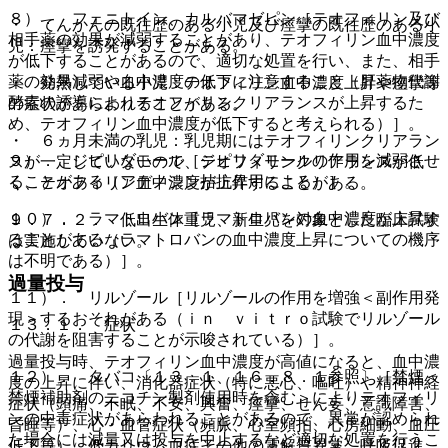
８）． フェニトイン、カルバマゼピン［テオフィリン及び
・ てんかんの既往歴のある小児及び痙攣の既往歴のある小
相手薬の効果が減弱することがあり、テオフィリン血中濃度
児：痙攣を誘発することがある。
が低下することがあるので、適切な処置を行い、また、相手
薬の効果減弱や血中濃度の低下に注意すること（肝薬物代謝
・ 発熱している小児：テオフィリン血中濃度上昇や痙攣等
酵素の誘導によりテオフィリンクリアランスが上昇するた
の症状があらわれることがある。
め、テオフィリン血中濃度が低下すると考えられる）］。
・ ６ヵ月未満の乳児：乳児期にはテオフィリンクリアラン
９）． ジピリダモール［ジピリダモールの作用を減弱させ
スが一定していないので、テオフィリンクリアランスが低
ることがある（アデノシン拮抗作用による）］。
く、テオフィリン血中濃度が上昇することがある。
１０）． ラマトロバン［ラマトロバンの血中濃度が上昇す
９．７．２． 低出生体重児、新生児を対象とした臨床試験
ることがある（ラマトロバンの血中濃度上昇についての機序
は実施していない。
は不明である）］。
過量投与
１１）． リルゾール［リルゾールの作用を増強＜副作用発
現＞するおそれがある（ｉｎ ｖｉｔｒｏ試験でリルゾール
１３．１． 症状
の代謝を阻害することが示唆されている）］。
過量投与時、テオフィリン血中濃度が高値になると、血中濃
１２）． タバコ〔１３．１、１６．８．１参照〕［禁煙＜
度の上昇に伴い、消化器症状（特に悪心、嘔吐）や精神神経
禁煙補助剤のニコチン製剤使用時を含む＞によりテオフィリ
症状（頭痛、不眠、不安、興奮、痙攣、せん妄、意識障害、
ンの中毒症状があらわれることがあるので、異常が認められ
昏睡等）、心・血管症状（頻脈、心室頻拍、心房細動、血圧
た場合には減量又は投与を中止するなど適切な処置を行うこ
低下等）、低カリウム血症その他の電解質異常、呼吸促進、