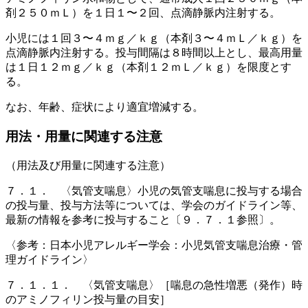
剤２５０ｍＬ）を１日１〜２回、点滴静脈内注射する。
小児には１回３〜４ｍｇ／ｋｇ（本剤３〜４ｍＬ／ｋｇ）を
点滴静脈内注射する。投与間隔は８時間以上とし、最高用量
は１日１２ｍｇ／ｋｇ（本剤１２ｍＬ／ｋｇ）を限度とす
る。
なお、年齢、症状により適宜増減する。
用法・用量に関連する注意
（用法及び用量に関連する注意）
７．１． 〈気管支喘息〉小児の気管支喘息に投与する場合
の投与量、投与方法等については、学会のガイドライン等、
最新の情報を参考に投与すること〔９．７．１参照〕。
〈参考：日本小児アレルギー学会：小児気管支喘息治療・管
理ガイドライン〉
７．１．１． 〈気管支喘息〉［喘息の急性増悪（発作）時
のアミノフィリン投与量の目安］