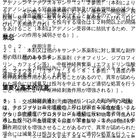
アデノシン＜アデノスキャン＞〔２．２参照〕［本剤により
アデノシンによる冠血流速度の増加及び冠血管抵抗の減少を
９）． その他：（頻度不明）むくみ、倦怠感、関節痛、四
抑制し、虚血診断に影響を及ぼすことがあるので、アデノシ
肢痛、発汗、胸痛、低カリウム血症、鼻出血、しびれ（口し
ン（アデノスキャン）を投与する場合は１２時間以上の間隔
びれ、舌周囲しびれ）。
をあけること（本剤はアデノシン受容体に拮抗するため、ア
デノシンの作用を減弱させる）］。
禁忌
１０．２． 併用注意：
２．１． 本剤又は他のキサンチン系薬剤に対し重篤な副作
用の既往歴のある患者。
１）． 他のキサンチン系薬剤（テオフィリン、ジプロフィ
リン、カフェイン等）、中枢神経興奮薬（エフェドリン塩酸
２．２． １２時間以内にアデノシン＜アデノスキャン＞を
塩、マオウ等）〔１３．１、１６．８．１参照〕［過度の中
使用する患者〔１０．１参照〕。
枢神経刺激作用があらわれることがあるので、異常が認めら
れた場合には減量又は投与を中止するなど適切な処置を行う
重要な基本的注意
こと（併用により中枢神経刺激作用が増強される）］。
８．１． 〈効能共通〉テオフィリンによる副作用の発現
２）． 交感神経刺激剤（β刺激剤）（イソプレナリン塩酸
は、テオフィリン血中濃度の上昇に起因する場合が多いこと
塩、クレンブテロール塩酸塩、ツロブテロール塩酸塩、テル
から、血中濃度のモニタリングを適切に行い、患者個々人に
ブタリン硫酸塩、プロカテロール塩酸塩水和物等）［低カリ
適した投与計画を設定することが望ましい〔１６．８．１参
ウム血症、心・血管症状＜頻脈・不整脈等＞等のβ刺激剤の
照〕。
副作用症状を増強させることがあるので、異常が認められた
場合には減量又は投与を中止するなど適切な処置を行うこと
８．２． 〈うっ血性心不全〉テオフィリン血中濃度が上昇