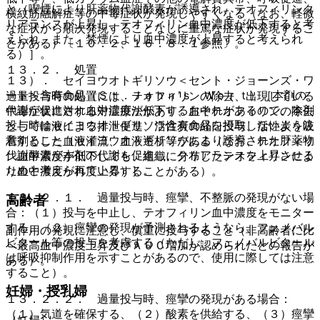
と（喫煙により肝薬物代謝酵素が誘導され、テオフィリンク
横紋筋融解症等の中毒症状が発現しやすくなる（なお、軽微
リアランスが上昇し、テオフィリン血中濃度が低下すると考
な症状から順次発現することなしに重篤な症状が発現するこ
えられ、また、禁煙により血中濃度が上昇すると考えられ
とがある）〔１０．２、１６．８．１参照〕。
る）］。
１３．２． 処置
１３）． セイヨウオトギリソウ＜セント・ジョーンズ・ワ
ート＞含有食品（Ｓｔ．Ｊｏｈｎ’ｓ Ｗｏｒｔ）［本剤の
過量投与時の処置には、テオフィリンの除去、出現している
代謝が促進され血中濃度が低下するおそれがあるので、本剤
中毒症状に対する対症療法があり、血中テオフィリンの除去
投与時はセイヨウオトギリソウ含有食品を摂取しないよう注
として輸液による排泄促進、活性炭の経口投与、活性炭を吸
意すること（セイヨウオトギリソウにより誘導された肝薬物
着剤とした血液灌流、血液透析等がある（なお、テオフィリ
代謝酵素が本剤の代謝を促進し、クリアランスを上昇させる
ン血中濃度が低下しても、組織に分布したテオフィリンによ
ためと考えられている）］。
り血中濃度が再度上昇することがある）。
１３．２．１． 過量投与時、痙攣、不整脈の発現がない場
高齢者
合：（１）投与を中止し、テオフィリン血中濃度をモニター
する、（２）痙攣の発現が予測されるようなら、フェノバル
副作用の発現に注意し、慎重に投与すること（非高齢者に比
ビタール等の投与を考慮する（ただし、フェノバルビタール
べ最高血中濃度上昇及びＡＵＣ増加が認められたとの報告が
は呼吸抑制作用を示すことがあるので、使用に際しては注意
ある）。
すること）。
妊婦・授乳婦
１３．２．２． 過量投与時、痙攣の発現がある場合：
（１）気道を確保する、（２）酸素を供給する、（３）痙攣