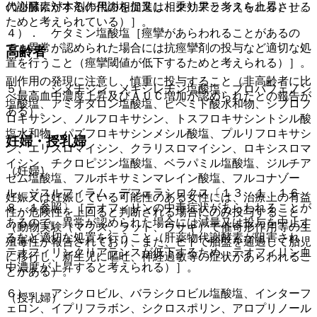
の心臓に対する作用の相加又は相乗効果と考えられる）］。
代謝酵素が本剤の代謝を促進し、クリアランスを上昇させる
ためと考えられている）］。
４）． ケタミン塩酸塩［痙攣があらわれることがあるの
で、異常が認められた場合には抗痙攣剤の投与など適切な処
高齢者
置を行うこと（痙攣閾値が低下するためと考えられる）］。
副作用の発現に注意し、慎重に投与すること（非高齢者に比
５）． シメチジン、メキシレチン塩酸塩、プロパフェノン
べ最高血中濃度上昇及びＡＵＣ増加が認められたとの報告が
塩酸塩、アミオダロン塩酸塩、ピペミド酸水和物、シプロフ
ある）。
ロキサシン、ノルフロキサシン、トスフロキサシントシル酸
塩水和物、パズフロキサシンメシル酸塩、プルリフロキサシ
妊婦・授乳婦
ン、エリスロマイシン、クラリスロマイシン、ロキシスロマ
イシン、チクロピジン塩酸塩、ベラパミル塩酸塩、ジルチア
（妊婦）
ゼム塩酸塩、フルボキサミンマレイン酸塩、フルコナゾー
ル、ジスルフィラム、デフェラシロクス〔１３．１、１６．
妊娠又は妊娠している可能性のある女性には、治療上の有益
８．１参照〕［テオフィリンの中毒症状があらわれることが
性が危険性を上回ると判断される場合にのみ投与すること
あるので、異常が認められた場合には減量又は投与を中止す
（動物実験（マウス、ラット、ウサギ）で催奇形作用等の生
るなど適切な処置を行うこと（肝薬物代謝酵素が阻害され、
殖毒性が報告されており、また、ヒトで胎盤を通過して胎児
テオフィリンクリアランスが低下するため、テオフィリン血
に移行し、新生児に嘔吐、神経過敏等の症状があらわれるこ
中濃度が上昇すると考えられる）］。
とがある）。
６）． アシクロビル、バラシクロビル塩酸塩、インターフ
（授乳婦）
ェロン、イプリフラボン、シクロスポリン、アロプリノール