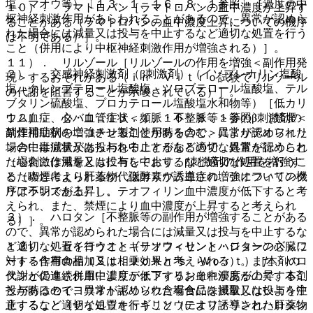
塩、マオウ等）〔１３．１、１６．８．１参照〕［過度の中
１０）． ラマトロバン［ラマトロバンの血中濃度が上昇す
枢神経刺激作用があらわれることがあるので、異常が認めら
ることがある（ラマトロバンの血中濃度上昇についての機序
れた場合には減量又は投与を中止するなど適切な処置を行う
は不明である）］。
こと（併用により中枢神経刺激作用が増強される）］。
１１）． リルゾール［リルゾールの作用を増強＜副作用発
２）． 交感神経刺激剤（β刺激剤）（イソプレナリン塩酸
現＞するおそれがある（ｉｎ ｖｉｔｒｏ試験でリルゾール
塩、クレンブテロール塩酸塩、ツロブテロール塩酸塩、テル
の代謝を阻害することが示唆されている）］。
ブタリン硫酸塩、プロカテロール塩酸塩水和物等）［低カリ
ウム血症、心・血管症状＜頻脈・不整脈等＞等のβ刺激剤の
１２）． タバコ〔１３．１、１６．８．１参照〕［禁煙＜
副作用症状を増強させることがあるので、異常が認められた
禁煙補助剤のニコチン製剤使用時を含む＞によりテオフィリ
場合には減量又は投与を中止するなど適切な処置を行うこと
ンの中毒症状があらわれることがあるので、異常が認められ
（心刺激作用をともに有しており、β刺激剤の作用を増強す
た場合には減量又は投与を中止するなど適切な処置を行うこ
るためと考えられるが、低カリウム血症の増強についての機
と（喫煙により肝薬物代謝酵素が誘導され、テオフィリンク
序は不明である）］。
リアランスが上昇し、テオフィリン血中濃度が低下すると考
えられ、また、禁煙により血中濃度が上昇すると考えられ
３）． ハロタン［不整脈等の副作用が増強することがある
る）］。
ので、異常が認められた場合には減量又は投与を中止するな
ど適切な処置を行うこと（テオフィリンとハロタンの心臓に
１３）． セイヨウオトギリソウ＜セント・ジョーンズ・ワ
対する作用の相加又は相乗効果と考えられる）。また、ハロ
ート＞含有食品（Ｓｔ．Ｊｏｈｎ’ｓ Ｗｏｒｔ）［本剤の
タンとの連続併用によりテオフィリン血中濃度が上昇するこ
代謝が促進され血中濃度が低下するおそれがあるので、本剤
とがあるので、異常が認められた場合には減量又は投与を中
投与時はセイヨウオトギリソウ含有食品を摂取しないよう注
止するなど適切な処置を行うこと（テオフィリンとハロタン
意すること（セイヨウオトギリソウにより誘導された肝薬物