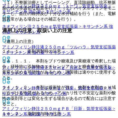
（１）不整脈治療としてペーシング、直流除細動、抗不整脈
アミノフィリン静注２５０ｍｇ「トーワ」
気管支拡張薬 >
薬の投与等適切な処置を行う、（２）バイタルサインをモニ
キサンチン系 強心薬 > キサンチン系
ターし、血圧の維持及び十分な水分補給を行う（また、電解
質異常がある場合はその補正を行う）。
ネオフィリン注２５０ｍｇ
気管支拡張薬 > キサンチン系 強
適用上の注意、取扱い上の注意
心薬 > キサンチン系
（適用上の注意）
アミノフィリン静注液２５０ｍｇ「ツルハラ」
気管支拡張薬
１４．１． 薬剤調製時の注意
> キサンチン系 強心薬 > キサンチン系
１４．１．１． 本剤をブドウ糖液及び果糖液で希釈した場
合、経時的に添加物のエチレンジアミンと糖含量が低下し、
アミノフィリン静注液２５０ｍｇ「日医工」
気管支拡張薬 >
黄変を認める可能性があるため、調製後は速やかに使用する
キサンチン系 強心薬 > キサンチン系
こと。
１４．１．２． 本剤は緩衝性が強く、他剤を本剤のｐＨ域
アミノフィリン静注２５０ｍｇ「日新」
気管支拡張薬 > キ
に近づける性質があるため、アルカリ性で不安定な薬剤や酸
サンチン系 強心薬 > キサンチン系
性の薬剤等とは変化を生ずる場合があるので配合には注意す
ること。
アミノフィリン静注２５０ｍｇＰＢ「日新」
気管支拡張薬 >
１４．２． 薬剤投与時の注意
キサンチン系 強心薬 > キサンチン系