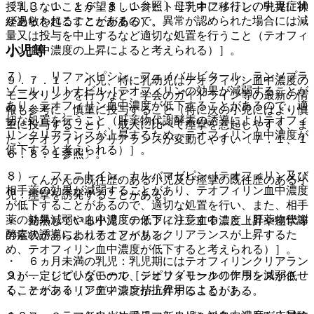
〔１３．１、１６．８．１参照〕［テオフィリンの中毒症状
授乳しないことが望ましい（ヒト母乳中に移行し、乳児に神
があらわれることがあるので、異常が認められた場合には減
経過敏を起こすことがある）。
量又は投与を中止するなど適切な処置を行うこと（テオフィ
小児等
リン血中濃度の上昇によると考えられる）］。
７）． リファンピシン、フェノバルビタール、ランソプラ
９．７．１． 小児、特に乳幼児はテオフィリン血中濃度の
ゾール、リトナビル［テオフィリンの効果が減弱することが
モニタリングを行うなど、学会のガイドライン等の最新の情
あり、テオフィリン血中濃度が低下することがあるので、適
報も参考に、慎重に投与すること（特に次の小児にはより慎
切な処置を行うこと（肝薬物代謝酵素の誘導によりテオフィ
重に投与すること）、成人に比べて痙攣を惹起しやすく、ま
リンクリアランスが上昇するため、テオフィリン血中濃度が
た、テオフィリンクリアランスが変動しやすい〔７．１、１
低下すると考えられる）］。
６．８．１参照〕。
８）． フェニトイン、カルバマゼピン［テオフィリン及び
・ てんかんの既往歴のある小児及び痙攣の既往歴のある小
相手薬の効果が減弱することがあり、テオフィリン血中濃度
児：痙攣を誘発することがある。
が低下することがあるので、適切な処置を行い、また、相手
薬の効果減弱や血中濃度の低下に注意すること（肝薬物代謝
・ 発熱している小児：テオフィリン血中濃度上昇や痙攣等
酵素の誘導によりテオフィリンクリアランスが上昇するた
の症状があらわれることがある。
め、テオフィリン血中濃度が低下すると考えられる）］。
・ ６ヵ月未満の乳児：乳児期にはテオフィリンクリアラン
９）． ジピリダモール［ジピリダモールの作用を減弱させ
スが一定していないので、テオフィリンクリアランスが低
ることがある（アデノシン拮抗作用による）］。
く、テオフィリン血中濃度が上昇することがある。