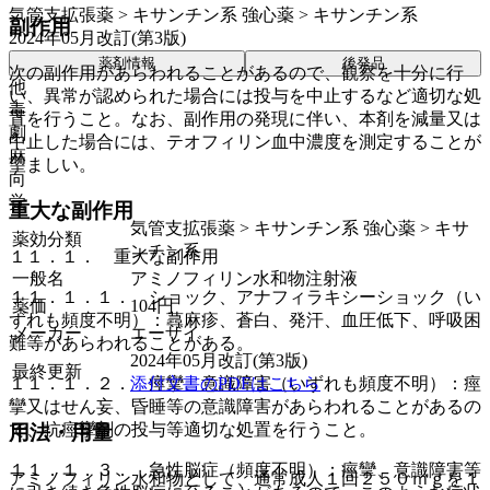
気管支拡張薬 > キサンチン系 強心薬 > キサンチン系
副作用
2024年05月改訂(第3版)
薬剤情報
後発品
次の副作用があらわれることがあるので、観察を十分に行
他
い、異常が認められた場合には投与を中止するなど適切な処
毒
置を行うこと。なお、副作用の発現に伴い、本剤を減量又は
劇
中止した場合には、テオフィリン血中濃度を測定することが
麻
望ましい。
向
覚
重大な副作用
気管支拡張薬 > キサンチン系 強心薬 > キサ
薬効分類
ンチン系
１１．１． 重大な副作用
一般名
アミノフィリン水和物注射液
１１．１．１． ショック、アナフィラキシーショック（い
薬価
104
円
ずれも頻度不明）：蕁麻疹、蒼白、発汗、血圧低下、呼吸困
メーカー
エーザイ
難等があらわれることがある。
2024年05月改訂(第3版)
最終更新
添付文書のPDFはこちら
１１．１．２． 痙攣、意識障害（いずれも頻度不明）：痙
攣又はせん妄、昏睡等の意識障害があらわれることがあるの
で、抗痙攣剤の投与等適切な処置を行うこと。
用法・用量
１１．１．３． 急性脳症（頻度不明）：痙攣、意識障害等
アミノフィリン水和物として、通常成人１回２５０ｍｇを１