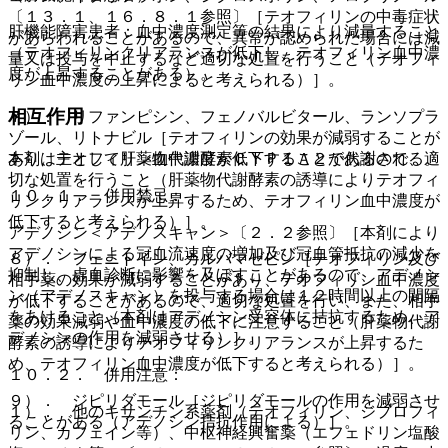
〔１３．１、１６．８．１参照〕［テオフィリンの中毒症状
肝機能障害患者：血中濃度測定等の結果により減量すること
があらわれることがあるので、異常が認められた場合には減
（テオフィリンクリアランスが低下し、テオフィリン血中濃
量又は投与を中止するなど適切な処置を行うこと（テオフィ
度が上昇することがある）。
リン血中濃度の上昇によると考えられる）］。
相互作用
７）． リファンピシン、フェノバルビタール、ランソプラ
ゾール、リトナビル［テオフィリンの効果が減弱することが
本剤は主として肝薬物代謝酵素ＣＹＰ１Ａ２で代謝される。
あり、テオフィリン血中濃度が低下することがあるので、適
切な処置を行うこと（肝薬物代謝酵素の誘導によりテオフィ
１０．１． 併用禁忌：
リンクリアランスが上昇するため、テオフィリン血中濃度が
低下すると考えられる）］。
アデノシン＜アデノスキャン＞〔２．２参照〕［本剤により
アデノシンによる冠血流速度の増加及び冠血管抵抗の減少を
８）． フェニトイン、カルバマゼピン［テオフィリン及び
抑制し、虚血診断に影響を及ぼすことがあるので、アデノシ
相手薬の効果が減弱することがあり、テオフィリン血中濃度
ン（アデノスキャン）を投与する場合は１２時間以上の間隔
が低下することがあるので、適切な処置を行い、また、相手
をあけること（本剤はアデノシン受容体に拮抗するため、ア
薬の効果減弱や血中濃度の低下に注意すること（肝薬物代謝
デノシンの作用を減弱させる）］。
酵素の誘導によりテオフィリンクリアランスが上昇するた
め、テオフィリン血中濃度が低下すると考えられる）］。
１０．２． 併用注意：
９）． ジピリダモール［ジピリダモールの作用を減弱させ
１）． 他のキサンチン系薬剤（テオフィリン、ジプロフィ
ることがある（アデノシン拮抗作用による）］。
リン、カフェイン等）、中枢神経興奮薬（エフェドリン塩酸