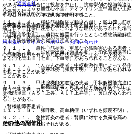
運営会社
があらわれた場合には投与を中止し、抗痙攣剤の投与等適切
８．２． 〈うっ血性心不全〉テオフィリン血中濃度が上昇
な処置を行うこと。
© 2021 HOKUTO Inc. All rights reserved.
することがあるので注意して使用すること。
１１．１．４． 横紋筋融解症（頻度不明）：脱力感、筋肉
※本製品は疾病の診断・治療・予防を目的としたプログラム
（特定の背景を有する患者に関する注意）
痛、ＣＫ上昇等に注意し、このような症状があらわれた場合
ではありません。
には投与を中止し、適切な処置を行うとともに横紋筋融解症
（合併症・既往歴等のある患者）
による急性腎障害の発症に注意すること。
利用規約
プライバシーポリシー
お問い合わせ
９．１．１． 急性心筋梗塞、重篤な心筋障害のある患者：
１１．１．５． 消化管出血（頻度不明）：消化管潰瘍等に
心筋刺激作用を有するため症状を悪化させることがある。
よる消化管出血（吐血、下血等）があらわれることがある。
９．１．２． てんかんの患者：中枢刺激作用によって発作
１１．１．６． 赤芽球癆（頻度不明）：貧血があらわれる
を起こすことがある。
ことがある。
９．１．３． 甲状腺機能亢進症の患者：甲状腺機能亢進に
１１．１．７． 肝機能障害、黄疸（いずれも頻度不明）：
伴う代謝亢進、カテコールアミンの作用を増強することがあ
肝機能障害（ＡＳＴ上昇、ＡＬＴ上昇等）、黄疸があらわれ
る。
ることがある。
（腎機能障害患者）
１１．１．８． 頻呼吸、高血糖症（いずれも頻度不明）。
９．２．１． 急性腎炎の患者：腎臓に対する負荷を高め、
その他の副作用
尿蛋白が増加するおそれがある。