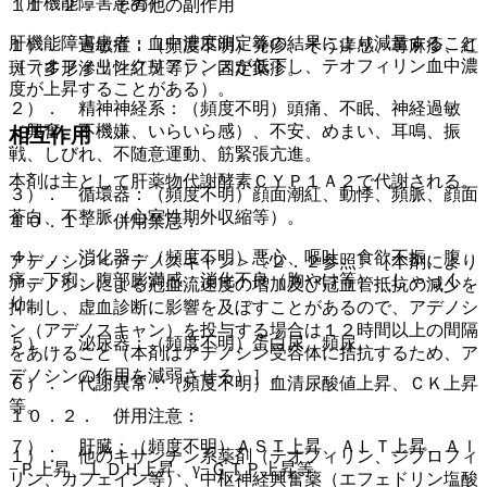
（肝機能障害患者）
１１．２． その他の副作用
肝機能障害患者：血中濃度測定等の結果により減量すること
１）． 過敏症：（頻度不明）発疹、そう痒感、蕁麻疹、紅
（テオフィリンクリアランスが低下し、テオフィリン血中濃
斑（多形滲出性紅斑等）、固定薬疹。
度が上昇することがある）。
２）． 精神神経系：（頻度不明）頭痛、不眠、神経過敏
（興奮、不機嫌、いらいら感）、不安、めまい、耳鳴、振
相互作用
戦、しびれ、不随意運動、筋緊張亢進。
本剤は主として肝薬物代謝酵素ＣＹＰ１Ａ２で代謝される。
３）． 循環器：（頻度不明）顔面潮紅、動悸、頻脈、顔面
蒼白、不整脈（心室性期外収縮等）。
１０．１． 併用禁忌：
４）． 消化器：（頻度不明）悪心、嘔吐、食欲不振、腹
アデノシン＜アデノスキャン＞〔２．２参照〕［本剤により
痛、下痢、腹部膨満感、消化不良（胸やけ等）、しゃっく
アデノシンによる冠血流速度の増加及び冠血管抵抗の減少を
り。
抑制し、虚血診断に影響を及ぼすことがあるので、アデノシ
ン（アデノスキャン）を投与する場合は１２時間以上の間隔
５）． 泌尿器：（頻度不明）蛋白尿、頻尿。
をあけること（本剤はアデノシン受容体に拮抗するため、ア
デノシンの作用を減弱させる）］。
６）． 代謝異常：（頻度不明）血清尿酸値上昇、ＣＫ上昇
等。
１０．２． 併用注意：
７）． 肝臓：（頻度不明）ＡＳＴ上昇、ＡＬＴ上昇、Ａｌ
１）． 他のキサンチン系薬剤（テオフィリン、ジプロフィ
−Ｐ上昇、ＬＤＨ上昇、γ−ＧＴＰ上昇等。
リン、カフェイン等）、中枢神経興奮薬（エフェドリン塩酸