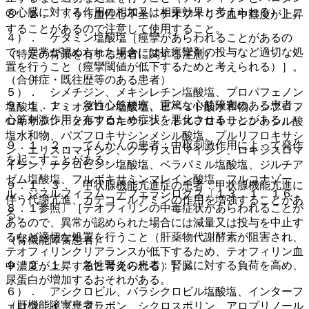
の心臓に対する作用の相加又は相乗効果と考えられる）］。
８．２． 〈うっ血性心不全〉テオフィリン血中濃度が上昇
することがあるので注意して使用すること。
４）． ケタミン塩酸塩［痙攣があらわれることがあるの
で、異常が認められた場合には抗痙攣剤の投与など適切な処
（特定の背景を有する患者に関する注意）
置を行うこと（痙攣閾値が低下するためと考えられる）］。
（合併症・既往歴等のある患者）
５）． シメチジン、メキシレチン塩酸塩、プロパフェノン
９．１．１． 急性心筋梗塞、重篤な心筋障害のある患者：
塩酸塩、アミオダロン塩酸塩、ピペミド酸水和物、シプロフ
心筋刺激作用を有するため症状を悪化させることがある。
ロキサシン、ノルフロキサシン、トスフロキサシントシル酸
塩水和物、パズフロキサシンメシル酸塩、プルリフロキサシ
９．１．２． てんかんの患者：中枢刺激作用によって発作
ン、エリスロマイシン、クラリスロマイシン、ロキシスロマ
を起こすことがある。
イシン、チクロピジン塩酸塩、ベラパミル塩酸塩、ジルチア
ゼム塩酸塩、フルボキサミンマレイン酸塩、フルコナゾー
９．１．３． 甲状腺機能亢進症の患者：甲状腺機能亢進に
ル、ジスルフィラム、デフェラシロクス〔１３．１、１６．
伴う代謝亢進、カテコールアミンの作用を増強することがあ
８．１参照〕［テオフィリンの中毒症状があらわれることが
る。
あるので、異常が認められた場合には減量又は投与を中止す
るなど適切な処置を行うこと（肝薬物代謝酵素が阻害され、
（腎機能障害患者）
テオフィリンクリアランスが低下するため、テオフィリン血
９．２．１． 急性腎炎の患者：腎臓に対する負荷を高め、
中濃度が上昇すると考えられる）］。
尿蛋白が増加するおそれがある。
６）． アシクロビル、バラシクロビル塩酸塩、インターフ
（肝機能障害患者）
ェロン、イプリフラボン、シクロスポリン、アロプリノール