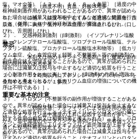
塩、マオウ等）〔１３．１、１６．８．１参照〕［過度の中
８）． 血液：（頻度不明）貧血、好酸球増多。
枢神経刺激作用があらわれることがあるので、異常が認めら
れた場合には減量又は投与を中止するなど適切な処置を行う
９）． その他：（頻度不明）むくみ、倦怠感、関節痛、四
こと（併用により中枢神経刺激作用が増強される）］。
肢痛、発汗、胸痛、低カリウム血症、鼻出血、しびれ（口し
びれ、舌周囲しびれ）。
２）． 交感神経刺激剤（β刺激剤）（イソプレナリン塩酸
塩、クレンブテロール塩酸塩、ツロブテロール塩酸塩、テル
禁忌
ブタリン硫酸塩、プロカテロール塩酸塩水和物等）［低カリ
ウム血症、心・血管症状＜頻脈・不整脈等＞等のβ刺激剤の
２．１． 本剤又は他のキサンチン系薬剤に対し重篤な副作
副作用症状を増強させることがあるので、異常が認められた
用の既往歴のある患者。
場合には減量又は投与を中止するなど適切な処置を行うこと
（心刺激作用をともに有しており、β刺激剤の作用を増強す
２．２． １２時間以内にアデノシン＜アデノスキャン＞を
るためと考えられるが、低カリウム血症の増強についての機
使用する患者〔１０．１参照〕。
序は不明である）］。
重要な基本的注意
３）． ハロタン［不整脈等の副作用が増強することがある
ので、異常が認められた場合には減量又は投与を中止するな
８．１． 〈効能共通〉テオフィリンによる副作用の発現
ど適切な処置を行うこと（テオフィリンとハロタンの心臓に
は、テオフィリン血中濃度の上昇に起因する場合が多いこと
対する作用の相加又は相乗効果と考えられる）。また、ハロ
から、血中濃度のモニタリングを適切に行い、患者個々人に
タンとの連続併用によりテオフィリン血中濃度が上昇するこ
適した投与計画を設定することが望ましい〔１６．８．１参
とがあるので、異常が認められた場合には減量又は投与を中
照〕。
止するなど適切な処置を行うこと（テオフィリンとハロタン