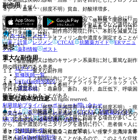
副作用
ではありません。
８）． 血液：（頻度不明）貧血、好酸球増多。
次の副作用があらわれることがあるので、観察を十分に行
９）． その他：（頻度不明）むくみ、倦怠感、関節痛、四
い、異常が認められた場合には投与を中止するなど適切な処
肢痛、発汗、胸痛、低カリウム血症、鼻出血、しびれ（口し
置を行うこと。なお、副作用の発現に伴い、本剤を減量又は
びれ、舌周囲しびれ）。
ホーム
ノート
中止した場合には、テオフィリン血中濃度を測定することが
表・計算
レジメン
CTCAE
抗菌薬ガイド
ERマニュ
望ましい。
禁忌
アル
薬剤情報
ポスト
重大な副作用
２．１． 本剤又は他のキサンチン系薬剤に対し重篤な副作
新規登録
用の既往歴のある患者。
ログイン
１１．１． 重大な副作用
監修医師一覧
２．２． １２時間以内にアデノシン＜アデノスキャン＞を
UpToDate特別割引
１１．１．１． ショック、アナフィラキシーショック（い
使用する患者〔１０．１参照〕。
運営会社
ずれも頻度不明）：蕁麻疹、蒼白、発汗、血圧低下、呼吸困
難等があらわれることがある。
重要な基本的注意
© 2021 HOKUTO Inc. All rights reserved.
利用規約
プライバシーポリシー
お問い合わせ
１１．１．２． 痙攣、意識障害（いずれも頻度不明）：痙
８．１． 〈効能共通〉テオフィリンによる副作用の発現
ホーム
表・計算
レジメン
CTCAE
抗菌薬ガイド
攣又はせん妄、昏睡等の意識障害があらわれることがあるの
は、テオフィリン血中濃度の上昇に起因する場合が多いこと
ERマニュアル
薬剤情報
ポスト
で、抗痙攣剤の投与等適切な処置を行うこと。
から、血中濃度のモニタリングを適切に行い、患者個々人に
監修医師一覧
適した投与計画を設定することが望ましい〔１６．８．１参
１１．１．３． 急性脳症（頻度不明）：痙攣、意識障害等
UpToDate特別割引
照〕。
に引き続き急性脳症に至ることがあるので、このような症状