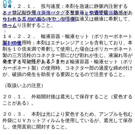
１４．２．１． 投与速度：本剤を急速に静脈内注射する
と、前記副作用（ショック、不整脈等）や過呼吸、熱感があ
ネオフィリン注点滴用バッグ２５０ｍｇ
気管支拡張薬 > キ
らわれることがあるので、生理食塩液又は糖液に希釈して、
サンチン系 強心薬 > キサンチン系
ゆっくり注射すること。
ホーム
１４．２．２． 輸液容器・輸液セット（ポリカーボネート
製）の使用時：本剤はエチレンジアミンを含有しており、本
薬剤情報
剤を１０倍未満で希釈して使用した場合はポリカーボネート
製の三方活栓のコネクター部にひび割れが生じ、液漏れ等が
ネオフィリン注ＰＬ２５０ｍｇ
発生する可能性がある。また、輸液容器・輸液セット（ポリ
カーボネート製）の使用時、コネクター部の過度な締め付け
が、破損の発生を助長する要因となるので注意すること。
（取扱い上の注意）
２０．１． 外箱開封後は遮光して保存すること（変色する
ことがある）。
２０．３． 本剤は光により変色するため、アンプルを包む
外袋にＵＶカットフィルムを使用しているが、遮光して保存
し、使用直前に開封すること。