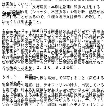
は実施していない。
１４．２．１． 投与速度：本剤を急速に静脈内注射する
と、前記副作用（ショック、不整脈等）や過呼吸、熱感があ
過量投与
らわれることがあるので、生理食塩液又は糖液に希釈して、
ゆっくり注射すること。
１３．１． 症状
１４．２．２． 輸液容器・輸液セット（ポリカーボネート
過量投与時、テオフィリン血中濃度が高値になると、血中濃
製）の使用時：本剤はエチレンジアミンを含有しており、本
度の上昇に伴い、消化器症状（特に悪心、嘔吐）や精神神経
剤を１０倍未満で希釈して使用した場合はポリカーボネート
症状（頭痛、不眠、不安、興奮、痙攣、せん妄、意識障害、
製の三方活栓のコネクター部にひび割れが生じ、液漏れ等が
昏睡等）、心・血管症状（頻脈、心室頻拍、心房細動、血圧
発生する可能性がある。また、輸液容器・輸液セット（ポリ
低下等）、低カリウム血症その他の電解質異常、呼吸促進、
カーボネート製）の使用時、コネクター部の過度な締め付け
横紋筋融解症等の中毒症状が発現しやすくなる（なお、軽微
が、破損の発生を助長する要因となるので注意すること。
な症状から順次発現することなしに重篤な症状が発現するこ
とがある）〔１０．２、１６．８．１参照〕。
（取扱い上の注意）
１３．２． 処置
２０．１． 外箱開封後は遮光して保存すること（変色する
ことがある）。
過量投与時の処置には、テオフィリンの除去、出現している
中毒症状に対する対症療法があり、血中テオフィリンの除去
２０．３． 本剤は光により変色するため、アンプルを包む
として輸液による排泄促進、活性炭の経口投与、活性炭を吸
外袋にＵＶカットフィルムを使用しているが、遮光して保存
着剤とした血液灌流、血液透析等がある（なお、テオフィリ
し、使用直前に開封すること。
ン血中濃度が低下しても、組織に分布したテオフィリンによ