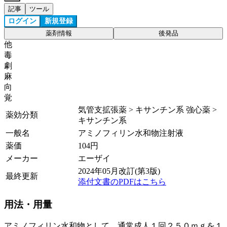
記事
ツール
ログイン
新規登録
薬剤情報
後発品
他
毒
劇
麻
向
覚
気管支拡張薬 > キサンチン系 強心薬 >
薬効分類
キサンチン系
一般名
アミノフィリン水和物注射液
薬価
104
円
メーカー
エーザイ
2024年05月改訂(第3版)
最終更新
添付文書のPDFはこちら
用法・用量
アミノフィリン水和物として、通常成人１回２５０ｍｇを１