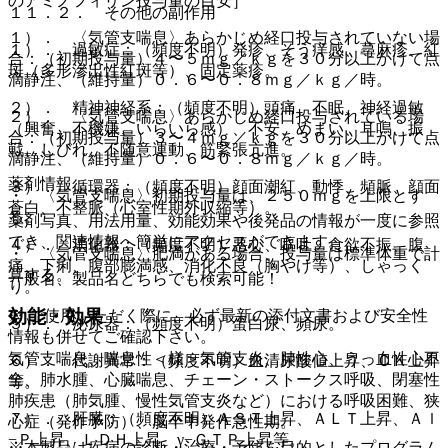
のアミノフィリン投与量の目安］
１１．２． その他の副作用
１）． 〈気管支喘息〉あらかじめ経口投与されていない場
１）． 過敏症：（頻度不明）発疹、そう痒感、蕁麻疹、紅
合：（初期投与量）４〜５ｍｇ／ｋｇを３０分以上かけて点
斑（多形滲出性紅斑等）、固定薬疹。
滴静注、（維持量）０．６〜０．８ｍｇ／ｋｇ／時。
２）． 精神神経系：（頻度不明）頭痛、不眠、神経過敏
２）． 〈気管支喘息〉あらかじめ経口投与されている場
（興奮、不機嫌、いらいら感）、不安、めまい、耳鳴、振
合：（初期投与量）３〜４ｍｇ／ｋｇを３０分以上かけて点
戦、しびれ、不随意運動、筋緊張亢進。
滴静注、（維持量）０．６〜０．８ｍｇ／ｋｇ／時。
薬剤情報
３）． 循環器：（頻度不明）顔面潮紅、動悸、頻脈、顔面
・ 〈気管支喘息〉初期投与量は、２５０ｍｇを上限とす
蒼白、不整脈（心室性期外収縮等）。
る。
薬剤写真、用法用量、効能効果や後発品の情報が一度に参照
でき、関連情報へ簡単にアクセスができます。
４）． 消化器：（頻度不明）悪心、嘔吐、食欲不振、腹
・ 〈気管支喘息〉肥満がある場合、投与量は標準体重で計
痛、下痢、腹部膨満感、消化不良（胸やけ等）、しゃっく
算する。
一般名、製品名どちらでも検索可能！
り。
効能・効果
※ ご使用いただく際に、必ず最新の添付文書および安全性
５）． 泌尿器：（頻度不明）蛋白尿、頻尿。
情報も併せてご確認下さい。
気管支喘息、喘息性＜様＞気管支炎、肺性心、うっ血性心不
６）． 代謝異常：（頻度不明）血清尿酸値上昇、ＣＫ上昇
全、肺水腫、心臓喘息、チェーン・ストークス呼吸、閉塞性
等。
肺疾患（肺気腫、慢性気管支炎など）における呼吸困難、狭
７）． 肝臓：（頻度不明）ＡＳＴ上昇、ＡＬＴ上昇、Ａｌ
心症（発作予防）、脳卒中発作急性期。
−Ｐ上昇、ＬＤＨ上昇、γ−ＧＴＰ上昇等。
※本製品は疾病の診断・治療・予防を目的としたプログラム