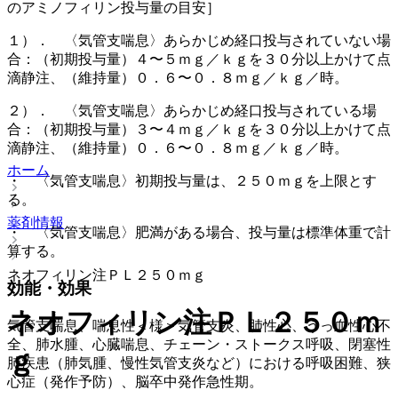
のアミノフィリン投与量の目安］
１）． 〈気管支喘息〉あらかじめ経口投与されていない場
合：（初期投与量）４〜５ｍｇ／ｋｇを３０分以上かけて点
滴静注、（維持量）０．６〜０．８ｍｇ／ｋｇ／時。
２）． 〈気管支喘息〉あらかじめ経口投与されている場
合：（初期投与量）３〜４ｍｇ／ｋｇを３０分以上かけて点
滴静注、（維持量）０．６〜０．８ｍｇ／ｋｇ／時。
ホーム
・ 〈気管支喘息〉初期投与量は、２５０ｍｇを上限とす
る。
薬剤情報
・ 〈気管支喘息〉肥満がある場合、投与量は標準体重で計
算する。
ネオフィリン注ＰＬ２５０ｍｇ
効能・効果
ネオフィリン注ＰＬ２５０ｍ
気管支喘息、喘息性＜様＞気管支炎、肺性心、うっ血性心不
全、肺水腫、心臓喘息、チェーン・ストークス呼吸、閉塞性
ｇ
肺疾患（肺気腫、慢性気管支炎など）における呼吸困難、狭
心症（発作予防）、脳卒中発作急性期。