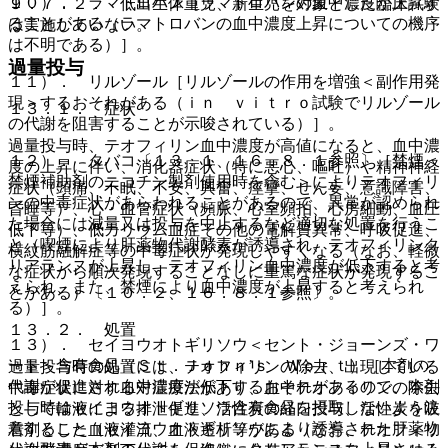
１０）． ラマトロバン［ラマトロバンの血中濃度が上昇す
９．７．２． 低出生体重児、新生児を対象とした臨床試験
ることがある（ラマトロバンの血中濃度上昇についての機序
は実施していない。
は不明である）］。
過量投与
１１）． リルゾール［リルゾールの作用を増強＜副作用発
現＞するおそれがある（ｉｎ ｖｉｔｒｏ試験でリルゾール
１３．１． 症状
の代謝を阻害することが示唆されている）］。
過量投与時、テオフィリン血中濃度が高値になると、血中濃
１２）． タバコ〔１３．１、１６．８．１参照〕［禁煙＜
度の上昇に伴い、消化器症状（特に悪心、嘔吐）や精神神経
禁煙補助剤のニコチン製剤使用時を含む＞によりテオフィリ
症状（頭痛、不眠、不安、興奮、痙攣、せん妄、意識障害、
ンの中毒症状があらわれることがあるので、異常が認められ
昏睡等）、心・血管症状（頻脈、心室頻拍、心房細動、血圧
た場合には減量又は投与を中止するなど適切な処置を行うこ
低下等）、低カリウム血症その他の電解質異常、呼吸促進、
と（喫煙により肝薬物代謝酵素が誘導され、テオフィリンク
横紋筋融解症等の中毒症状が発現しやすくなる（なお、軽微
リアランスが上昇し、テオフィリン血中濃度が低下すると考
な症状から順次発現することなしに重篤な症状が発現するこ
えられ、また、禁煙により血中濃度が上昇すると考えられ
とがある）〔１０．２、１６．８．１参照〕。
る）］。
１３．２． 処置
１３）． セイヨウオトギリソウ＜セント・ジョーンズ・ワ
ート＞含有食品（Ｓｔ．Ｊｏｈｎ’ｓ Ｗｏｒｔ）［本剤の
過量投与時の処置には、テオフィリンの除去、出現している
代謝が促進され血中濃度が低下するおそれがあるので、本剤
中毒症状に対する対症療法があり、血中テオフィリンの除去
投与時はセイヨウオトギリソウ含有食品を摂取しないよう注
として輸液による排泄促進、活性炭の経口投与、活性炭を吸
意すること（セイヨウオトギリソウにより誘導された肝薬物
着剤とした血液灌流、血液透析等がある（なお、テオフィリ