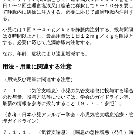
日１〜２回生理食塩液又は糖液に稀釈して５〜１０分を要し
て静脈内に緩徐に注入する。必要に応じて点滴静脈内注射す
る。
小児には１回３〜４ｍｇ／ｋｇを静脈内注射する。投与間隔
は８時間以上とし、最高用量は１日１２ｍｇ／ｋｇを限度と
する。必要に応じて点滴静脈内注射する。
なお、年齢、症状により適宜増減する。
用法・用量に関連する注意
（用法及び用量に関連する注意）
７．１． 〈気管支喘息〉小児の気管支喘息に投与する場合
の投与量、投与方法等については、学会のガイドライン等、
最新の情報を参考に投与すること〔９．７．１参照〕。
〈参考：日本小児アレルギー学会：小児気管支喘息治療・管
理ガイドライン〉
７．１．１． 〈気管支喘息〉［喘息の急性増悪（発作）時