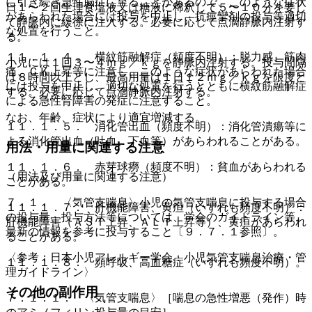
に引き続き急性脳症に至ることがあるので、このような症状
日１〜２回生理食塩液又は糖液に稀釈して５〜１０分を要し
があらわれた場合には投与を中止し、抗痙攣剤の投与等適切
て静脈内に緩徐に注入する。必要に応じて点滴静脈内注射す
な処置を行うこと。
る。
１１．１．４． 横紋筋融解症（頻度不明）：脱力感、筋肉
小児には１回３〜４ｍｇ／ｋｇを静脈内注射する。投与間隔
痛、ＣＫ上昇等に注意し、このような症状があらわれた場合
は８時間以上とし、最高用量は１日１２ｍｇ／ｋｇを限度と
には投与を中止し、適切な処置を行うとともに横紋筋融解症
する。必要に応じて点滴静脈内注射する。
による急性腎障害の発症に注意すること。
なお、年齢、症状により適宜増減する。
１１．１．５． 消化管出血（頻度不明）：消化管潰瘍等に
よる消化管出血（吐血、下血等）があらわれることがある。
用法・用量に関連する注意
１１．１．６． 赤芽球癆（頻度不明）：貧血があらわれる
（用法及び用量に関連する注意）
ことがある。
７．１． 〈気管支喘息〉小児の気管支喘息に投与する場合
１１．１．７． 肝機能障害、黄疸（いずれも頻度不明）：
の投与量、投与方法等については、学会のガイドライン等、
肝機能障害（ＡＳＴ上昇、ＡＬＴ上昇等）、黄疸があらわれ
最新の情報を参考に投与すること〔９．７．１参照〕。
ることがある。
〈参考：日本小児アレルギー学会：小児気管支喘息治療・管
１１．１．８． 頻呼吸、高血糖症（いずれも頻度不明）。
理ガイドライン〉
その他の副作用
７．１．１． 〈気管支喘息〉［喘息の急性増悪（発作）時