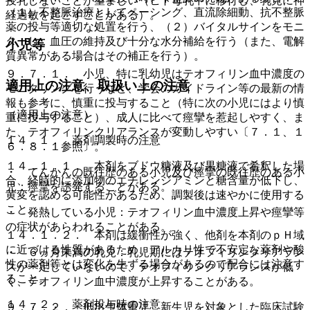
授乳しないことが望ましい（ヒト母乳中に移行し、乳児に神
（１）不整脈治療としてペーシング、直流除細動、抗不整脈
経過敏を起こすことがある）。
薬の投与等適切な処置を行う、（２）バイタルサインをモニ
ターし、血圧の維持及び十分な水分補給を行う（また、電解
小児等
質異常がある場合はその補正を行う）。
９．７．１． 小児、特に乳幼児はテオフィリン血中濃度の
適用上の注意、取扱い上の注意
モニタリングを行うなど、学会のガイドライン等の最新の情
報も参考に、慎重に投与すること（特に次の小児にはより慎
（適用上の注意）
重に投与すること）、成人に比べて痙攣を惹起しやすく、ま
た、テオフィリンクリアランスが変動しやすい〔７．１、１
１４．１． 薬剤調製時の注意
６．８．１参照〕。
１４．１．１． 本剤をブドウ糖液及び果糖液で希釈した場
・ てんかんの既往歴のある小児及び痙攣の既往歴のある小
合、経時的に添加物のエチレンジアミンと糖含量が低下し、
児：痙攣を誘発することがある。
黄変を認める可能性があるため、調製後は速やかに使用する
こと。
・ 発熱している小児：テオフィリン血中濃度上昇や痙攣等
の症状があらわれることがある。
１４．１．２． 本剤は緩衝性が強く、他剤を本剤のｐＨ域
に近づける性質があるため、アルカリ性で不安定な薬剤や酸
・ ６ヵ月未満の乳児：乳児期にはテオフィリンクリアラン
性の薬剤等とは変化を生ずる場合があるので配合には注意す
スが一定していないので、テオフィリンクリアランスが低
ること。
く、テオフィリン血中濃度が上昇することがある。
１４．２． 薬剤投与時の注意
９．７．２． 低出生体重児、新生児を対象とした臨床試験