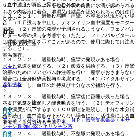
り血中濃度が再度上昇することがある）。
２０．４． アンプルを包む外袋の内側に水滴が認められる
ものや内容液に着色、混濁又は結晶が認められるものは使用
１３．２．１． 過量投与時、痙攣、不整脈の発現がない場
しないこと。
合：（１）投与を中止し、テオフィリン血中濃度をモニター
する、（２）痙攣の発現が予測されるようなら、フェノバル
貯法
ビタール等の投与を考慮する（ただし、フェノバルビタール
は呼吸抑制作用を示すことがあるので、使用に際しては注意
（保管上の注意）
すること）。
室温保存。
１３．２．２． 過量投与時、痙攣の発現がある場合：
（１）気道を確保する、（２）酸素を供給する、（３）痙攣
ホーム
治療のためにジアゼパム静注等を行い、痙攣がおさまらない
場合には全身麻酔薬投与を考慮する、（４）バイタルサイン
薬剤情報
をモニターし、血圧の維持及び十分な水分補給を行う。
１３．２．３． 過量投与時、痙攣後に昏睡が残った場合：
ネオフィリン注ＰＬ２５０ｍｇ
（１）気道を確保し、酸素吸入を行う、（２）テオフィリン
血中濃度が低下するまでＩＣＵ管理を継続し、十分な水分補
給を続け、血中濃度が下がらない場合には、活性炭による血
アミノフィリン注２５０ｍｇ「ＮＰ」
気管支拡張薬 > キサ
液灌流、血液透析も考慮する。
ンチン系 強心薬 > キサンチン系
１３．２．４． 過量投与時、不整脈の発現がある場合：