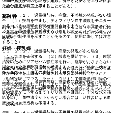
代謝酵素が本剤の代謝を促進し、クリアランスを上昇させる
ン血中濃度が低下しても、組織に分布したテオフィリンによ
ためと考えられている）］。
り血中濃度が再度上昇することがある）。
１３．２．１． 過量投与時、痙攣、不整脈の発現がない場
高齢者
合：（１）投与を中止し、テオフィリン血中濃度をモニター
する、（２）痙攣の発現が予測されるようなら、フェノバル
副作用の発現に注意し、慎重に投与すること（非高齢者に比
ビタール等の投与を考慮する（ただし、フェノバルビタール
べ最高血中濃度上昇及びＡＵＣ増加が認められたとの報告が
は呼吸抑制作用を示すことがあるので、使用に際しては注意
ある）。
すること）。
妊婦・授乳婦
１３．２．２． 過量投与時、痙攣の発現がある場合：
（１）気道を確保する、（２）酸素を供給する、（３）痙攣
（妊婦）
治療のためにジアゼパム静注等を行い、痙攣がおさまらない
場合には全身麻酔薬投与を考慮する、（４）バイタルサイン
妊娠又は妊娠している可能性のある女性には、治療上の有益
をモニターし、血圧の維持及び十分な水分補給を行う。
性が危険性を上回ると判断される場合にのみ投与すること
（動物実験（マウス、ラット、ウサギ）で催奇形作用等の生
１３．２．３． 過量投与時、痙攣後に昏睡が残った場合：
殖毒性が報告されており、また、ヒトで胎盤を通過して胎児
（１）気道を確保し、酸素吸入を行う、（２）テオフィリン
に移行し、新生児に嘔吐、神経過敏等の症状があらわれるこ
血中濃度が低下するまでＩＣＵ管理を継続し、十分な水分補
とがある）。
給を続け、血中濃度が下がらない場合には、活性炭による血
液灌流、血液透析も考慮する。
（授乳婦）
１３．２．４． 過量投与時、不整脈の発現がある場合：