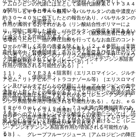
アムロジピンの代謝には主として薬物代謝酵素ＣＹＰ３Ａ４
が関与していると考えられている。
９）． ビキサロマー＜服用＞［バルサルタンの血中濃度が
約３０〜４０％に低下したとの報告があり、バルサルタンの
１０．１． 併用禁忌：
作用が減弱するおそれがある（リン酸結合性ポリマーによ
り、同時に服用した場合、バルサルタンの吸収を遅延あるい
アリスキレンフマル酸塩＜ラジレス＞（糖尿病患者に使用す
は減少させる可能性がある）］。
る場合（ただし、他の降圧治療を行ってもなお血圧のコント
ロールが著しく不良の患者を除く））〔２．４参照〕［非致
１０）． リチウム［リチウム中毒を起こすことが報告され
死性脳卒中・腎機能障害・高カリウム血症及び低血圧のリス
ている（バルサルタンのナトリウム排泄作用により、リチウ
ク増加が報告されている（レニン−アンジオテンシン系阻害
ムの蓄積が起こると考えられている）］。
作用が増強される可能性がある）］。
１１）． ＣＹＰ３Ａ４阻害剤（エリスロマイシン、ジルチ
１０．２． 併用注意：
アゼム、リトナビル、イトラコナゾール等）［エリスロマイ
シン及びジルチアゼムとの併用により、アムロジピンの血中
１）． アリスキレンフマル酸塩［腎機能障害、高カリウム
濃度が上昇したとの報告がある（アムロジピンの代謝が競合
血症及び低血圧を起こすおそれがある（レニン−アンジオテ
的に阻害される可能性が考えられる）］。
ンシン系阻害作用が増強される可能性がある）。なお、ｅＧ
ＦＲが６０ｍＬ／ｍｉｎ／１．７３u未満の腎機能障害のあ
１２）． ＣＹＰ３Ａ４誘導剤（リファンピシン等）［アム
る患者へのアリスキレンフマル酸塩との併用については、治
ロジピンの血中濃度が低下するおそれがある（アムロジピン
療上やむを得ないと判断される場合を除き避けること（レニ
の代謝が促進される可能性が考えられる）］。
ン−アンジオテンシン系阻害作用が増強される可能性があ
る）］。
１３）． グレープフルーツジュース［アムロジピンの降圧