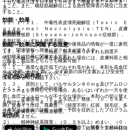
十分な場合には１日１回１０ｍｇまで増量することができ
うこと。また、横紋筋融解症による急性腎障害の発症に注意
る。
すること。
効能・効果
１１．１．１１． 中毒性表皮壊死融解症（Ｔｏｘｉｃ Ｅ
ｐｉｄｅｒｍａｌ Ｎｅｃｒｏｌｙｓｉｓ：ＴＥＮ）、皮膚
高血圧症。
薬剤情報
粘膜眼症候群（Ｓｔｅｖｅｎｓ−Ｊｏｈｎｓｏｎ症候群）、
多形紅斑（いずれも頻度不明）。
薬剤写真、用法用量、効能効果や後発品の情報が一度に参照
効能・効果に関連する注意
でき、関連情報へ簡単にアクセスができます。
１１．１．１２． 天疱瘡、類天疱瘡（いずれも頻度不
（効能又は効果に関連する注意）
明）：水疱、びらん等があらわれた場合には、皮膚科医と相
一般名、製品名どちらでも検索可能！
談すること。
５．１． 過度な血圧低下のおそれ等があり、本剤を高血圧
※ ご使用いただく際に、必ず最新の添付文書および安全性
治療の第一選択薬としないこと。
その他の副作用
情報も併せてご確認下さい。
５．２． 原則として、バルサルタン８０ｍｇ及びアムロジ
１１．２． その他の副作用
ピン５ｍｇを併用している場合、あるいはいずれか一方を使
用し血圧コントロールが不十分な場合に、本剤への切り替え
１）． 皮膚障害：（０．５％以上）発疹、（０．５％未
を検討すること〔８．１参照〕。
満）皮膚そう痒症、蕁麻疹、（頻度不明）紅斑、脱毛症、多
※本製品は疾病の診断・治療・予防を目的としたプログラム
汗症、皮膚変色、光線過敏症。
副作用
ではありません。
２）． 精神神経系障害：（０．５％以上）めまい、（０．
次の副作用があらわれることがあるので、観察を十分に行
５％未満）頭痛、頭重、傾眠、不眠症、錯感覚、末梢神経障