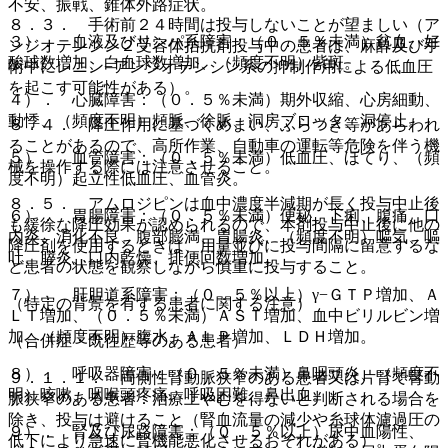
不安、振戦、錐体外路症状。
８．３． 手術前２４時間は投与しないことが望ましい（ア
３）． 血液及びリンパ系障害：（０．５％未満）貧血、好
ンジオテンシン２受容体拮抗剤投与中の患者は、麻酔及び手
酸球数増加、白血球数増加、（頻度不明）紫斑。
術中にレニン−アンジオテンシン系の抑制作用による低血圧
を起こす可能性がある）。
４）． 心臓障害：（０．５％未満）期外収縮、心房細動、
動悸、（頻度不明）頻脈、徐脈、洞房ブロック、洞停止。
８．４． 降圧作用に基づくめまい、ふらつき等があらわれ
ることがあるので、高所作業、自動車の運転等危険を伴う機
５）． 血管障害：（０．５％未満）低血圧、ほてり、（頻
械を操作する際には注意させること。
度不明）起立性低血圧、血管炎。
８．５． アムロジピンは血中濃度半減期が長く投与中止後
６）． 胃腸障害：（０．５％未満）便秘、下痢、腹痛、口
も緩徐な降圧効果が認められるので、本剤投与中止後に他の
内炎、消化不良、腹部膨満、胃腸炎、（頻度不明）嘔気、嘔
降圧剤を使用するときは、用量並びに投与間隔に留意するな
吐、膵炎、口内乾燥、排便回数増加。
ど患者の状態を観察しながら慎重に投与すること。
７）． 肝胆道系障害：（０．５％以上）γ−ＧＴＰ増加、Ａ
（特定の背景を有する患者に関する注意）
ＬＴ増加、（０．５％未満）ＡＳＴ増加、血中ビリルビン増
加、（頻度不明）腹水、ＡＬＰ増加、ＬＤＨ増加。
（合併症・既往歴等のある患者）
８）． 呼吸器障害：（０．５％未満）鼻咽頭炎、（頻度不
９．１．１． 両側性腎動脈狭窄のある患者又は片腎で腎動
明）咳嗽、咽喉頭疼痛、呼吸困難、鼻出血。
脈狭窄のある患者：治療上やむを得ないと判断される場合を
除き、投与は避けること（腎血流量の減少や糸球体濾過圧の
９）． 腎及び尿路障害：（０．５％以上）尿中血陽性、
低下により急速に腎機能悪化させるおそれがある）。