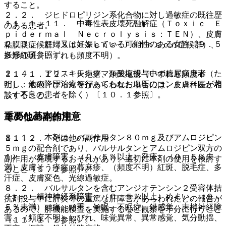
すること。
２．２． ジヒドロピリジン系化合物に対し過敏症の既往歴
１１．１．１１． 中毒性表皮壊死融解症（Ｔｏｘｉｃ Ｅ
のある患者。
ｐｉｄｅｒｍａｌ Ｎｅｃｒｏｌｙｓｉｓ：ＴＥＮ）、皮膚
２．３． 妊婦又は妊娠している可能性のある女性〔９．５
粘膜眼症候群（Ｓｔｅｖｅｎｓ−Ｊｏｈｎｓｏｎ症候群）、
妊婦の項参照〕。
多形紅斑（いずれも頻度不明）。
２．４． アリスキレンフマル酸塩投与中の糖尿病患者（た
１１．１．１２． 天疱瘡、類天疱瘡（いずれも頻度不
だし、他の降圧治療を行ってもなお血圧のコントロールが著
明）：水疱、びらん等があらわれた場合には、皮膚科医と相
しく不良の患者を除く）〔１０．１参照〕。
談すること。
重要な基本的注意
その他の副作用
８．１． 本剤は、バルサルタン８０ｍｇ及びアムロジピン
１１．２． その他の副作用
５ｍｇの配合剤であり、バルサルタンとアムロジピン双方の
１）． 皮膚障害：（０．５％以上）発疹、（０．５％未
副作用が発現するおそれがあり、適切に本剤の使用を検討す
満）皮膚そう痒症、蕁麻疹、（頻度不明）紅斑、脱毛症、多
ること〔５．２参照〕。
汗症、皮膚変色、光線過敏症。
８．２． バルサルタンを含むアンジオテンシン２受容体拮
２）． 精神神経系障害：（０．５％以上）めまい、（０．
抗剤投与中に肝炎等の重篤な肝障害があらわれたとの報告が
５％未満）頭痛、頭重、傾眠、不眠症、錯感覚、末梢神経障
あるので、肝機能検査を実施するなど観察を十分に行うこと
害、（頻度不明）しびれ、味覚異常、異常感覚、気分動揺、
〔１１．１．２参照〕。