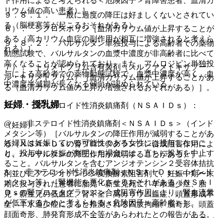
ド作用によると考えられる＜危険因子＞腎障害患者、血清カ
リウム値の高い患者）］。
９．８．１． 一般に過度の降圧は好ましくないとされてい
る（脳梗塞等が起こるおそれがある）。
６）． シクロスポリン［血清カリウム値が上昇することが
ある（高カリウム血症の副作用が相互に増強されると考えら
９．８．２． バルサルタン単独投与による高齢者での薬物
れる）］。
動態試験で、バルサルタンの血漿中濃度が非高齢者に比べて
高くなることが認められており、また、アムロジピン単独投
７）． トリメトプリム含有製剤（スルファメトキサゾー
与による高齢者での薬物動態試験で、血漿中濃度が高く、血
ル・トリメトプリム）［血清カリウム値が上昇することがあ
中濃度半減期が長くなる傾向が認められている。
る（血清カリウム値の上昇が増強されるおそれがある）］。
妊婦・授乳婦
８）． 非ステロイド性消炎鎮痛剤（ＮＳＡＩＤｓ）：
@． 非ステロイド性消炎鎮痛剤＜ＮＳＡＩＤｓ＞（インド
（妊婦）
メタシン等）［バルサルタンの降圧作用が減弱することがあ
妊婦又は妊娠している可能性のある女性には投与しないこ
る（ＮＳＡＩＤｓの腎プロスタグランジン合成阻害作用によ
と。投与中に妊娠が判明した場合には、直ちに投与を中止す
り、バルサルタンの降圧作用が減弱することがある）］。
ること。バルサルタンを含むアンジオテンシン２受容体拮抗
A． 非ステロイド性消炎鎮痛剤＜ＮＳＡＩＤｓ＞（インド
剤並びにアンジオテンシン変換酵素阻害剤で、妊娠中期〜末
メタシン等）［腎機能を悪化させるおそれがある（ＮＳＡＩ
期に投与された患者に胎児・新生児死亡、羊水過少症、胎
Ｄｓの腎プロスタグランジン合成阻害作用により、腎血流量
児・新生児の低血圧、腎不全、高カリウム血症、頭蓋形成不
が低下するためと考えられる＜危険因子＞高齢者）］。
全、羊水過少症によると推測される四肢拘縮、脳奇形、頭蓋
顔面奇形、肺発育形成不全等があらわれたとの報告がある。