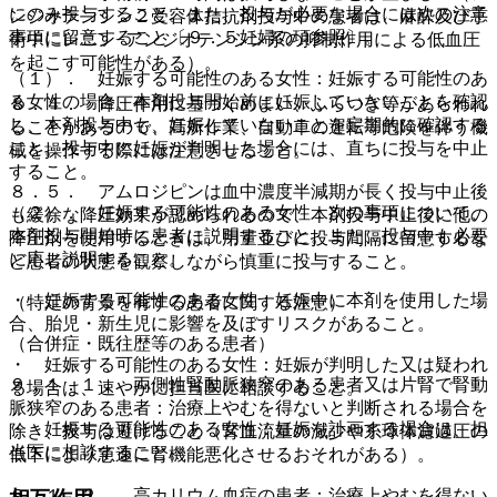
にのみ投与すること。また、投与が必要な場合には次の注意
ンジオテンシン２受容体拮抗剤投与中の患者は、麻酔及び手
事項に留意すること〔９．５妊婦の項参照〕。
術中にレニン−アンジオテンシン系の抑制作用による低血圧
を起こす可能性がある）。
（１）． 妊娠する可能性のある女性：妊娠する可能性のあ
る女性の場合、本剤投与開始前に妊娠していないことを確認
８．４． 降圧作用に基づくめまい、ふらつき等があらわれ
し、本剤投与中も、妊娠していないことを定期的に確認する
ることがあるので、高所作業、自動車の運転等危険を伴う機
こと。投与中に妊娠が判明した場合には、直ちに投与を中止
械を操作する際には注意させること。
すること。
８．５． アムロジピンは血中濃度半減期が長く投与中止後
（２）． 妊娠する可能性のある女性：次の事項について、
も緩徐な降圧効果が認められるので、本剤投与中止後に他の
本剤投与開始時に患者に説明すること。また、投与中も必要
降圧剤を使用するときは、用量並びに投与間隔に留意するな
に応じ説明すること。
ど患者の状態を観察しながら慎重に投与すること。
・ 妊娠する可能性のある女性：妊娠中に本剤を使用した場
（特定の背景を有する患者に関する注意）
合、胎児・新生児に影響を及ぼすリスクがあること。
（合併症・既往歴等のある患者）
・ 妊娠する可能性のある女性：妊娠が判明した又は疑われ
９．１．１． 両側性腎動脈狭窄のある患者又は片腎で腎動
る場合は、速やかに担当医に相談すること。
脈狭窄のある患者：治療上やむを得ないと判断される場合を
・ 妊娠する可能性のある女性：妊娠を計画する場合は、担
除き、投与は避けること（腎血流量の減少や糸球体濾過圧の
当医に相談すること。
低下により急速に腎機能悪化させるおそれがある）。
９．１．２． 高カリウム血症の患者：治療上やむを得ない