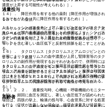
濃度が上昇する可能性が考えられる）］。
過量投与
１４）． 降圧作用を有する他の薬剤［降圧作用が増強され
るおそれがある（共に降圧作用を有するため）］。
１３．１． 症状
１５）． シンバスタチン［アムロジピンとシンバスタチン
バルサルタンの過量投与により、著しい血圧低下が生じ、意
８０ｍｇ（国内未承認の高用量）との併用により、シンバス
識レベル低下、循環虚脱に至るおそれがある。また、アムロ
タチンのＡＵＣが７７％上昇したとの報告がある（機序不
ジピンの過量投与により、過度の末梢血管拡張が起こり、シ
明）］。
ョックを含む著しい血圧低下と反射性頻脈を起こすことがあ
る。
１６）． タクロリムス［タクロリムスとアムロジピンとの
併用によりタクロリムスの血中濃度が上昇し腎障害等のタク
１３．２． 処置
ロリムスの副作用が発現するおそれがあるので、併用時には
１３．２．１． アムロジピン服用直後に活性炭を投与した
タクロリムスの血中濃度をモニターし、必要に応じてタクロ
場合、アムロジピンのＡＵＣは９９％減少し、服用２時間後
リムスの用量を調整すること（アムロジピンとタクロリムス
では４９％減少したことから、アムロジピン過量投与時の吸
は、主としてＣＹＰ３Ａ４により代謝されるため、併用によ
収抑制処置として活性炭投与が有効であるとの報告がある。
りタクロリムスの代謝が阻害される可能性が考えられ
る）］。
１３．２．２． 過量投与時、心機能・呼吸機能のモニター
を行い、頻回に血圧を測定し、著しい血圧低下が認められた
高齢者
場合は、四肢の挙上、輸液の投与等、心血管系に対する処置
を行う（症状が改善しない場合は、循環血液量及び排尿量に
９．８．１． 一般に過度の降圧は好ましくないとされてい