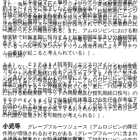
９）． ビキサロマー＜服用＞［バルサルタンの血中濃度が
また、海外で実施されたアンジオテンシン変換酵素阻害剤に
約３０〜４０％に低下したとの報告があり、バルサルタンの
おけるレトロスペクティブな疫学調査で、妊娠初期にアンジ
作用が減弱するおそれがある（リン酸結合性ポリマーによ
オテンシン変換酵素阻害剤を投与された患者群において、胎
り、同時に服用した場合、バルサルタンの吸収を遅延あるい
児奇形の相対リスクは降圧剤が投与されていない患者群に比
は減少させる可能性がある）］。
べ高かったとの報告がある。また、アムロジピンにおける動
物実験で妊娠末期に投与すると妊娠期間延長及び分娩時間延
１０）． リチウム［リチウム中毒を起こすことが報告され
長することが認められている〔２．３、９．４．１参照〕。
ている（バルサルタンのナトリウム排泄作用により、リチウ
ムの蓄積が起こると考えられている）］。
（授乳婦）
１１）． ＣＹＰ３Ａ４阻害剤（エリスロマイシン、ジルチ
授乳しないことが望ましい（バルサルタンにおける動物実験
アゼム、リトナビル、イトラコナゾール等）［エリスロマイ
（ラットの授乳期経口投与）の３ｍｇ／ｋｇ／日で、乳汁中
シン及びジルチアゼムとの併用により、アムロジピンの血中
へ移行するとの報告があり、また、アムロジピンはヒトで乳
濃度が上昇したとの報告がある（アムロジピンの代謝が競合
汁中へ移行することが報告されている。更に、バルサルタン
的に阻害される可能性が考えられる）］。
における動物実験（ラットの周産期及び授乳期経口投与）の
６００ｍｇ／ｋｇ／日で出生仔低体重及び出生仔生存率低下
１２）． ＣＹＰ３Ａ４誘導剤（リファンピシン等）［アム
が認められており、２００ｍｇ／ｋｇ／日以上で外表分化遅
ロジピンの血中濃度が低下するおそれがある（アムロジピン
延が認められている）。
の代謝が促進される可能性が考えられる）］。
小児等
１３）． グレープフルーツジュース［アムロジピンの降圧
作用が増強されるおそれがある（グレープフルーツに含まれ
小児等を対象とした臨床試験は実施していない。
る成分がアムロジピンの代謝を阻害し、アムロジピンの血中