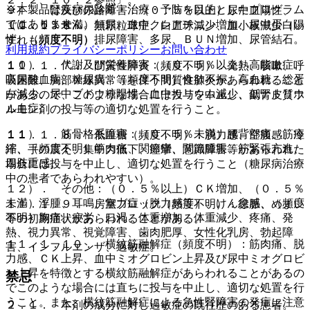
※本製品は疾病の診断・治療・予防を目的としたプログラム
９）． 腎及び尿路障害：（０．５％以上）尿中血陽性、
ではありません。
（０．５％未満）頻尿、血中クレアチニン増加、尿中蛋白陽
１１．１．６． 無顆粒球症、白血球減少、血小板減少（い
性、（頻度不明）排尿障害、多尿、ＢＵＮ増加、尿管結石。
ずれも頻度不明）。
利用規約
プライバシーポリシー
お問い合わせ
１０）． 代謝及び栄養障害：（０．５％以上）高脂血症、
１１．１．７． 間質性肺炎（頻度不明）：発熱、咳嗽、呼
高尿酸血症、糖尿病、（頻度不明）食欲不振、高血糖、総蛋
吸困難、胸部Ｘ線異常等を伴う間質性肺炎があらわれること
白減少、尿中ブドウ糖陽性、血中カリウム減少、低ナトリウ
があるので、このような場合には投与を中止し、副腎皮質ホ
ム血症。
ルモン剤の投与等の適切な処置を行うこと。
１１）． 筋骨格系障害：（０．５％未満）腰背部痛、筋痙
１１．１．８． 低血糖（頻度不明）：脱力感、空腹感、冷
縮、（頻度不明）筋肉痛、関節痛、関節腫脹、筋緊張亢進、
汗、手の震え、集中力低下、痙攣、意識障害等があらわれた
四肢重感。
場合には投与を中止し、適切な処置を行うこと（糖尿病治療
中の患者であらわれやすい）。
１２）． その他：（０．５％以上）ＣＫ増加、（０．５％
未満）浮腫、耳鳴、無力症（脱力感等）、けん怠感、（頻度
１１．１．９． 房室ブロック（頻度不明）：徐脈、めまい
不明）胸痛、疲労、口渇、体重増加、体重減少、疼痛、発
等の初期症状があらわれることがある。
熱、視力異常、視覚障害、歯肉肥厚、女性化乳房、勃起障
１１．１．１０． 横紋筋融解症（頻度不明）：筋肉痛、脱
害、インフルエンザ、過敏症。
力感、ＣＫ上昇、血中ミオグロビン上昇及び尿中ミオグロビ
ン上昇を特徴とする横紋筋融解症があらわれることがあるの
禁忌
でこのような場合には直ちに投与を中止し、適切な処置を行
うこと。また、横紋筋融解症による急性腎障害の発症に注意
２．１． 本剤の成分に対し過敏症の既往歴のある患者。