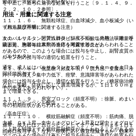
療の第一選択薬として用いない。
を中止し、直ちに適切な処置を行うこと〔９．１．４、９．
２．２、１０．２参照〕。
用法・用量に関連する注意
１１．１．６． 無顆粒球症、白血球減少、血小板減少（い
ずれも頻度不明）。
（用法及び用量に関連する注意）
１１．１．７． 間質性肺炎（頻度不明）：発熱、咳嗽、呼
次のバルサルタンとアムロジピンベシル酸塩の用法・用量を
吸困難、胸部Ｘ線異常等を伴う間質性肺炎があらわれること
踏まえ、患者毎に本剤の適応を考慮すること。
があるので、このような場合には投与を中止し、副腎皮質ホ
バルサルタン
ルモン剤の投与等の適切な処置を行うこと。
通常、成人にはバルサルタンとして４０〜８０ｍｇを１日１
１１．１．８． 低血糖（頻度不明）：脱力感、空腹感、冷
回経口投与する。
汗、手の震え、集中力低下、痙攣、意識障害等があらわれた
場合には投与を中止し、適切な処置を行うこと（糖尿病治療
なお、年齢、症状に応じて適宜増減するが、１日１６０ｍｇ
中の患者であらわれやすい）。
まで増量できる。
１１．１．９． 房室ブロック（頻度不明）：徐脈、めまい
アムロジピンベシル酸塩
等の初期症状があらわれることがある。
〈高血圧症〉
１１．１．１０． 横紋筋融解症（頻度不明）：筋肉痛、脱
力感、ＣＫ上昇、血中ミオグロビン上昇及び尿中ミオグロビ
通常、成人にはアムロジピンとして２．５〜５ｍｇを１日１
ン上昇を特徴とする横紋筋融解症があらわれることがあるの
回経口投与する。なお、症状に応じ適宜増減するが、効果不
でこのような場合には直ちに投与を中止し、適切な処置を行