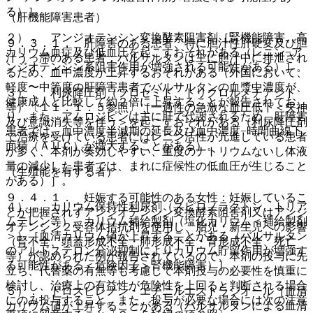
る）］。
（肝機能障害患者）
２）． アンジオテンシン変換酵素阻害剤［腎機能障害、高
９．３．１． 肝障害のある患者、特に胆汁性肝硬変及び胆
カリウム血症及び低血圧を起こすおそれがある（レニン−ア
汁うっ滞のある患者：バルサルタンは主に胆汁中に排泄され
ンジオテンシン系阻害作用が増強される可能性がある）］。
るため、血中濃度が上昇するおそれがある（外国において、
軽度〜中等度の肝障害患者でバルサルタンの血漿中濃度が、
３）． 利尿降圧剤（フロセミド、トリクロルメチアジド
健康成人と比較して約２倍に上昇することが報告されてお
等）〔１１．１．５参照〕［一過性の急激な血圧低下＜失神
り、また、アムロジピンは主に肝で代謝されるため、肝障害
及び意識消失等を伴う＞を起こすおそれがある（利尿降圧剤
患者では、血中濃度半減期の延長及び血中濃度−時間曲線下
で治療を受けている患者にはレニン活性が亢進している患者
面積（ＡＵＣ）が増大することがある）。
が多く、本剤が奏効しやすい、重度のナトリウムないし体液
量の減少した患者では、まれに症候性の低血圧が生じること
（生殖能を有する者）
がある）］。
９．４．１． 妊娠する可能性のある女性：妊娠しているこ
４）． カリウム保持性利尿剤（スピロノラクトン、トリア
とが把握されずアンジオテンシン変換酵素阻害剤又はアンジ
ムテレン等）、カリウム補給製剤（塩化カリウム＜補給製剤
オテンシン２受容体拮抗剤を使用し、胎児・新生児への影響
＞）［血清カリウム値が上昇することがある（バルサルタン
（腎不全、頭蓋形成不全・肺形成不全・腎形成不全、死亡
のアルドステロン分泌抑制によりカリウム貯留作用が増強す
等）が認められた例が報告されているので、本剤の投与に先
る可能性がある＜危険因子＞腎機能障害）］。
立ち、代替薬の有無等も考慮して本剤投与の必要性を慎重に
検討し、治療上の有益性が危険性を上回ると判断される場合
５）． ドロスピレノン・エチニルエストラジオール［血清
にのみ投与すること。また、投与が必要な場合には次の注意
カリウム値が上昇することがある（バルサルタンによる血清