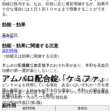
回経口投与する。なお、症状に応じ適宜増減するが、効果不
十分な場合には１日１回１０ｍｇまで増量することができ
る。
効能・効果
高血圧症。
ホーム
効能・効果に関連する注意
薬剤情報
（効能又は効果に関連する注意）
５．１． 過度な血圧低下のおそれ等があり、本剤を高血圧
アムバロ配合錠「ケミファ」
治療の第一選択薬としないこと。
アムバロ配合錠「ケミファ」
５．２． 原則として、バルサルタン８０ｍｇ及びアムロジ
ピン５ｍｇを併用している場合、あるいはいずれか一方を使
用し血圧コントロールが不十分な場合に、本剤への切り替え
血圧降下薬・血圧降下薬 > アンジオテンシン2 (A2) 受容体拮
を検討すること〔８．１参照〕。
抗薬 (ARB) ・カルシウム (Ca) 拮抗薬
2025年09月改訂(第2版)
副作用
薬剤情報
後発品