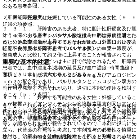
１．１．５参照〕。
のある患者。
（肝機能障害患者）
２．３． 妊婦又は妊娠している可能性のある女性〔９．５
妊婦の項参照〕。
９．３．１． 肝障害のある患者、特に胆汁性肝硬変及び胆
汁うっ滞のある患者：バルサルタンは主に胆汁中に排泄され
２．４． アリスキレンフマル酸塩投与中の糖尿病患者（た
るため、血中濃度が上昇するおそれがある（外国において、
だし、他の降圧治療を行ってもなお血圧のコントロールが著
軽度〜中等度の肝障害患者でバルサルタンの血漿中濃度が、
しく不良の患者を除く）〔１０．１参照〕。
健康成人と比較して約２倍に上昇することが報告されてお
り、また、アムロジピンは主に肝で代謝されるため、肝障害
重要な基本的注意
患者では、血中濃度半減期の延長及び血中濃度−時間曲線下
面積（ＡＵＣ）が増大することがある）。
８．１． 本剤は、バルサルタン８０ｍｇ及びアムロジピン
５ｍｇの配合剤であり、バルサルタンとアムロジピン双方の
（生殖能を有する者）
副作用が発現するおそれがあり、適切に本剤の使用を検討す
ること〔５．２参照〕。
９．４．１． 妊娠する可能性のある女性：妊娠しているこ
とが把握されずアンジオテンシン変換酵素阻害剤又はアンジ
８．２． バルサルタンを含むアンジオテンシン２受容体拮
オテンシン２受容体拮抗剤を使用し、胎児・新生児への影響
抗剤投与中に肝炎等の重篤な肝障害があらわれたとの報告が
（腎不全、頭蓋形成不全・肺形成不全・腎形成不全、死亡
あるので、肝機能検査を実施するなど観察を十分に行うこと
等）が認められた例が報告されているので、本剤の投与に先
〔１１．１．２参照〕。
立ち、代替薬の有無等も考慮して本剤投与の必要性を慎重に
検討し、治療上の有益性が危険性を上回ると判断される場合
８．３． 手術前２４時間は投与しないことが望ましい（ア