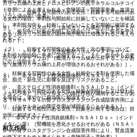
事項に留意すること〔９．５妊婦の項参照〕。
カリウム値の上昇とドロスピレノンの抗ミネラルコルチコイ
ド作用によると考えられる＜危険因子＞腎障害患者、血清カ
（１）． 妊娠する可能性のある女性：妊娠する可能性のあ
リウム値の高い患者）］。
る女性の場合、本剤投与開始前に妊娠していないことを確認
し、本剤投与中も、妊娠していないことを定期的に確認する
６）． シクロスポリン［血清カリウム値が上昇することが
こと。投与中に妊娠が判明した場合には、直ちに投与を中止
ある（高カリウム血症の副作用が相互に増強されると考えら
すること。
れる）］。
（２）． 妊娠する可能性のある女性：次の事項について、
７）． トリメトプリム含有製剤（スルファメトキサゾー
本剤投与開始時に患者に説明すること。また、投与中も必要
ル・トリメトプリム）［血清カリウム値が上昇することがあ
に応じ説明すること。
る（血清カリウム値の上昇が増強されるおそれがある）］。
・ 妊娠する可能性のある女性：妊娠中に本剤を使用した場
８）． 非ステロイド性消炎鎮痛剤（ＮＳＡＩＤｓ）：
合、胎児・新生児に影響を及ぼすリスクがあること。
@． 非ステロイド性消炎鎮痛剤＜ＮＳＡＩＤｓ＞（インド
・ 妊娠する可能性のある女性：妊娠が判明した又は疑われ
メタシン等）［バルサルタンの降圧作用が減弱することがあ
る場合は、速やかに担当医に相談すること。
る（ＮＳＡＩＤｓの腎プロスタグランジン合成阻害作用によ
り、バルサルタンの降圧作用が減弱することがある）］。
・ 妊娠する可能性のある女性：妊娠を計画する場合は、担
当医に相談すること。
A． 非ステロイド性消炎鎮痛剤＜ＮＳＡＩＤｓ＞（インド
メタシン等）［腎機能を悪化させるおそれがある（ＮＳＡＩ
相互作用
Ｄｓの腎プロスタグランジン合成阻害作用により、腎血流量
が低下するためと考えられる＜危険因子＞高齢者）］。