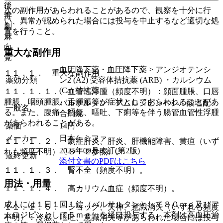
後
次の副作用があらわれることがあるので、観察を十分に行
毒
い、異常が認められた場合には投与を中止するなど適切な処
劇
置を行うこと。
麻
向
重大な副作用
覚
血圧降下薬・血圧降下薬 > アンジオテンシ
１１．１． 重大な副作用
薬効分類
ン2 (A2) 受容体拮抗薬 (ARB) ・カルシウム
(Ca) 拮抗薬
１１．１．１． 血管性浮腫（頻度不明）：顔面腫脹、口唇
腫脹、咽頭腫脹、舌腫脹等が症状としてあらわれることがあ
バルサルタン・アムロジピンベシル酸塩配
一般名
る。また、腹痛、嘔気、嘔吐、下痢等を伴う腸管血管性浮腫
合剤錠
があらわれることがある。
薬価
14
円
メーカー
日本ケミファ
１１．１．２． 劇症肝炎、肝炎、肝機能障害、黄疸（いず
2025年09月改訂(第2版)
れも頻度不明）〔８．２参照〕。
最終更新
添付文書のPDFはこちら
１１．１．３． 腎不全（頻度不明）。
用法・用量
１１．１．４． 高カリウム血症（頻度不明）。
成人には１日１回１錠（バルサルタンとして８０ｍｇ及びア
１１．１．５． ショック、失神、意識消失（いずれも頻度
ムロジピンとして５ｍｇ）を経口投与する。本剤は高血圧治
不明）：冷感、嘔吐、意識消失等があらわれた場合には投与