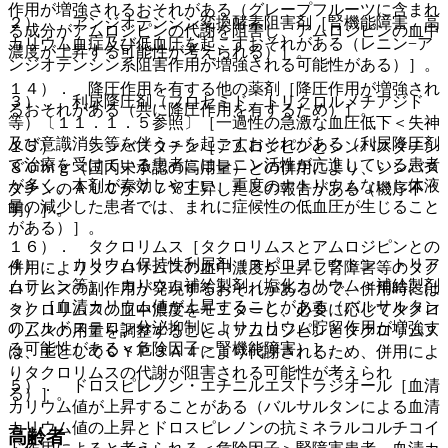
作用が増強されるおそれがある（グレープフルーツに含まれ
２）． アンジオテンシン変換酵素阻害剤［腎機能障害、高
る成分がアムロジピンの代謝を阻害し、アムロジピンの血中
カリウム血症及び低血圧を起こすおそれがある（レニン−ア
濃度が上昇する可能性が考えられる）］。
ンジオテンシン系阻害作用が増強される可能性がある）］。
１４）． 降圧作用を有する他の薬剤［降圧作用が増強され
３）． 利尿降圧剤（フロセミド、トリクロルメチアジド
るおそれがある（共に降圧作用を有するため）］。
等）〔１１．１．５参照〕［一過性の急激な血圧低下＜失神
及び意識消失等を伴う＞を起こすおそれがある（利尿降圧剤
１５）． シンバスタチン［アムロジピンとシンバスタチン
で治療を受けている患者にはレニン活性が亢進している患者
８０ｍｇ（国内未承認の高用量）との併用により、シンバス
が多く、本剤が奏効しやすい、重度のナトリウムないし体液
タチンのＡＵＣが７７％上昇したとの報告がある（機序不
量の減少した患者では、まれに症候性の低血圧が生じること
明）］。
がある）］。
１６）． タクロリムス［タクロリムスとアムロジピンとの
４）． カリウム保持性利尿剤（スピロノラクトン、トリア
併用によりタクロリムスの血中濃度が上昇し腎障害等のタク
ムテレン等）、カリウム補給製剤（塩化カリウム＜補給製剤
ロリムスの副作用が発現するおそれがあるので、併用時には
＞）［血清カリウム値が上昇することがある（バルサルタン
タクロリムスの血中濃度をモニターし、必要に応じてタクロ
のアルドステロン分泌抑制によりカリウム貯留作用が増強す
リムスの用量を調整すること（アムロジピンとタクロリムス
る可能性がある＜危険因子＞腎機能障害）］。
は、主としてＣＹＰ３Ａ４により代謝されるため、併用によ
りタクロリムスの代謝が阻害される可能性が考えられ
５）． ドロスピレノン・エチニルエストラジオール［血清
る）］。
カリウム値が上昇することがある（バルサルタンによる血清
カリウム値の上昇とドロスピレノンの抗ミネラルコルチコイ
高齢者