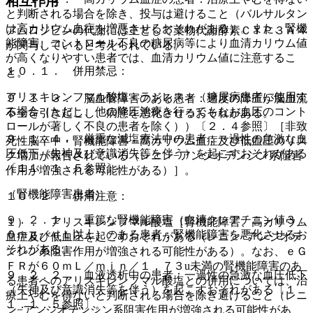
相互作用
と判断される場合を除き、投与は避けること（バルサルタン
は高カリウム血症を増悪させるおそれがある）。また、腎機
アムロジピンの代謝には主として薬物代謝酵素ＣＹＰ３Ａ４
能障害、コントロール不良の糖尿病等により血清カリウム値
が関与していると考えられている。
が高くなりやすい患者では、血清カリウム値に注意するこ
１０．１． 併用禁忌：
と。
アリスキレンフマル酸塩＜ラジレス＞（糖尿病患者に使用す
９．１．３． 脳血管障害のある患者：過度の降圧が脳血流
る場合（ただし、他の降圧治療を行ってもなお血圧のコント
不全を引き起こし、病態を悪化させるおそれがある。
ロールが著しく不良の患者を除く））〔２．４参照〕［非致
９．１．４． 厳重な減塩療法中の患者：一過性の急激な血
死性脳卒中・腎機能障害・高カリウム血症及び低血圧のリス
圧低下（失神及び意識消失等を伴う）を起こすおそれがある
ク増加が報告されている（レニン−アンジオテンシン系阻害
〔１１．１．５参照〕。
作用が増強される可能性がある）］。
（腎機能障害患者）
１０．２． 併用注意：
９．２．１． 重篤な腎機能障害（血清クレアチニン値３．
１）． アリスキレンフマル酸塩［腎機能障害、高カリウム
０ｍｇ／ｄＬ以上）のある患者：腎機能障害を悪化させるお
血症及び低血圧を起こすおそれがある（レニン−アンジオテ
それがある。
ンシン系阻害作用が増強される可能性がある）。なお、ｅＧ
ＦＲが６０ｍＬ／ｍｉｎ／１．７３u未満の腎機能障害のあ
９．２．２． 血液透析中の患者：一過性の急激な血圧低下
る患者へのアリスキレンフマル酸塩との併用については、治
（失神及び意識消失等を伴う）を起こすおそれがある〔１
療上やむを得ないと判断される場合を除き避けること（レニ
１．１．５参照〕。
ン−アンジオテンシン系阻害作用が増強される可能性があ