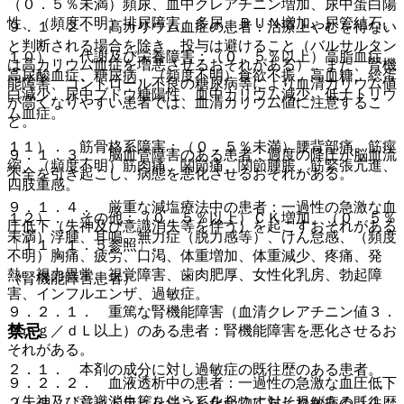
（０．５％未満）頻尿、血中クレアチニン増加、尿中蛋白陽
性、（頻度不明）排尿障害、多尿、ＢＵＮ増加、尿管結石。
９．１．２． 高カリウム血症の患者：治療上やむを得ない
と判断される場合を除き、投与は避けること（バルサルタン
１０）． 代謝及び栄養障害：（０．５％以上）高脂血症、
は高カリウム血症を増悪させるおそれがある）。また、腎機
高尿酸血症、糖尿病、（頻度不明）食欲不振、高血糖、総蛋
能障害、コントロール不良の糖尿病等により血清カリウム値
白減少、尿中ブドウ糖陽性、血中カリウム減少、低ナトリウ
が高くなりやすい患者では、血清カリウム値に注意するこ
ム血症。
と。
１１）． 筋骨格系障害：（０．５％未満）腰背部痛、筋痙
９．１．３． 脳血管障害のある患者：過度の降圧が脳血流
縮、（頻度不明）筋肉痛、関節痛、関節腫脹、筋緊張亢進、
不全を引き起こし、病態を悪化させるおそれがある。
四肢重感。
９．１．４． 厳重な減塩療法中の患者：一過性の急激な血
１２）． その他：（０．５％以上）ＣＫ増加、（０．５％
圧低下（失神及び意識消失等を伴う）を起こすおそれがある
未満）浮腫、耳鳴、無力症（脱力感等）、けん怠感、（頻度
〔１１．１．５参照〕。
不明）胸痛、疲労、口渇、体重増加、体重減少、疼痛、発
熱、視力異常、視覚障害、歯肉肥厚、女性化乳房、勃起障
（腎機能障害患者）
害、インフルエンザ、過敏症。
９．２．１． 重篤な腎機能障害（血清クレアチニン値３．
禁忌
０ｍｇ／ｄＬ以上）のある患者：腎機能障害を悪化させるお
それがある。
２．１． 本剤の成分に対し過敏症の既往歴のある患者。
９．２．２． 血液透析中の患者：一過性の急激な血圧低下
（失神及び意識消失等を伴う）を起こすおそれがある〔１
２．２． ジヒドロピリジン系化合物に対し過敏症の既往歴