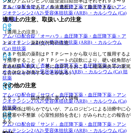
ン及びアムロジピンの血漿蛋白結合率はそれぞれ９３〜９
アムバロ配合錠「アメル」
血圧降下薬・血圧降下薬 > アン
６％、９８％であり、血液透析によって除去できない。
ジオテンシン2 (A2) 受容体拮抗薬 (ARB) ・カルシウム (Ca)
適用上の注意、取扱い上の注意
拮抗薬
（適用上の注意）
アムバロ配合錠「オーハラ」
血圧降下薬・血圧降下薬 > ア
ンジオテンシン2 (A2) 受容体拮抗薬 (ARB) ・カルシウム
１４．１． 薬剤交付時の注意
(Ca) 拮抗薬
ＰＴＰ包装の薬剤はＰＴＰシートから取り出して服用するよ
う指導すること（ＰＴＰシートの誤飲により、硬い鋭角部が
アムバロ配合錠「杏林」
血圧降下薬・血圧降下薬 > アンジ
食道粘膜へ刺入し、更には穿孔をおこして縦隔洞炎等の重篤
オテンシン2 (A2) 受容体拮抗薬 (ARB) ・カルシウム (Ca) 拮
な合併症を併発することがある）。
抗薬
その他の注意
アムバロ配合錠「サワイ」
血圧降下薬・血圧降下薬 > アン
１５．１． 臨床使用に基づく情報
ジオテンシン2 (A2) 受容体拮抗薬 (ARB) ・カルシウム (Ca)
拮抗薬
因果関係は明らかでないが、アムロジピンによる治療中に心
筋梗塞や不整脈（心室性頻拍を含む）がみられたとの報告が
ある。
アムバロ配合錠「サンド」
血圧降下薬・血圧降下薬 > アン
ジオテンシン2 (A2) 受容体拮抗薬 (ARB) ・カルシウム (Ca)