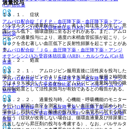
過量投与
(Ca) 拮抗薬
１３．１． 症状
アムバロ配合錠「ＦＦＰ」
血圧降下薬・血圧降下薬 > アン
バルサルタンの過量投与により、著しい血圧低下が生じ、意
ジオテンシン2 (A2) 受容体拮抗薬 (ARB) ・カルシウム (Ca)
識レベル低下、循環虚脱に至るおそれがある。また、アムロ
拮抗薬
ジピンの過量投与により、過度の末梢血管拡張が起こり、シ
ョックを含む著しい血圧低下と反射性頻脈を起こすことがあ
る。
アムバロ配合錠「ＪＧ」
血圧降下薬・血圧降下薬 > アンジ
オテンシン2 (A2) 受容体拮抗薬 (ARB) ・カルシウム (Ca) 拮
１３．２． 処置
抗薬
１３．２．１． アムロジピン服用直後に活性炭を投与した
場合、アムロジピンのＡＵＣは９９％減少し、服用２時間後
アムバロ配合錠「ＴＣＫ」
血圧降下薬・血圧降下薬 > アン
では４９％減少したことから、アムロジピン過量投与時の吸
ジオテンシン2 (A2) 受容体拮抗薬 (ARB) ・カルシウム (Ca)
収抑制処置として活性炭投与が有効であるとの報告がある。
拮抗薬
１３．２．２． 過量投与時、心機能・呼吸機能のモニター
を行い、頻回に血圧を測定し、著しい血圧低下が認められた
アムバロ配合錠「ＹＤ」
血圧降下薬・血圧降下薬 > アンジ
場合は、四肢の挙上、輸液の投与等、心血管系に対する処置
オテンシン2 (A2) 受容体拮抗薬 (ARB) ・カルシウム (Ca) 拮
を行う（症状が改善しない場合は、循環血液量及び排尿量に
抗薬
注意しながら昇圧剤の投与を考慮する）、なお、バルサルタ