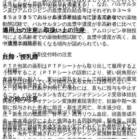
注意しながら昇圧剤の投与を考慮する）、なお、バルサルタ
る（脳梗塞等が起こるおそれがある）。
ン及びアムロジピンの血漿蛋白結合率はそれぞれ９３〜９
６％、９８％であり、血液透析によって除去できない。
９．８．２． バルサルタン単独投与による高齢者での薬物
動態試験で、バルサルタンの血漿中濃度が非高齢者に比べて
適用上の注意、取扱い上の注意
高くなることが認められており、また、アムロジピン単独投
与による高齢者での薬物動態試験で、血漿中濃度が高く、血
（適用上の注意）
中濃度半減期が長くなる傾向が認められている。
１４．１． 薬剤交付時の注意
妊婦・授乳婦
ＰＴＰ包装の薬剤はＰＴＰシートから取り出して服用するよ
（妊婦）
う指導すること（ＰＴＰシートの誤飲により、硬い鋭角部が
食道粘膜へ刺入し、更には穿孔をおこして縦隔洞炎等の重篤
妊婦又は妊娠している可能性のある女性には投与しないこ
な合併症を併発することがある）。
と。投与中に妊娠が判明した場合には、直ちに投与を中止す
ること。バルサルタンを含むアンジオテンシン２受容体拮抗
その他の注意
剤並びにアンジオテンシン変換酵素阻害剤で、妊娠中期〜末
期に投与された患者に胎児・新生児死亡、羊水過少症、胎
１５．１． 臨床使用に基づく情報
児・新生児の低血圧、腎不全、高カリウム血症、頭蓋形成不
全、羊水過少症によると推測される四肢拘縮、脳奇形、頭蓋
因果関係は明らかでないが、アムロジピンによる治療中に心
顔面奇形、肺発育形成不全等があらわれたとの報告がある。
筋梗塞や不整脈（心室性頻拍を含む）がみられたとの報告が
また、海外で実施されたアンジオテンシン変換酵素阻害剤に
ある。