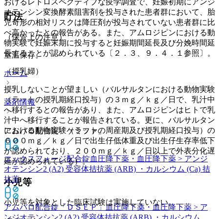
おけるレトロスペクティブな疫学調査で、妊娠初期にアンジ
オテンシン変換酵素阻害剤を投与された患者群において、胎
貯法
児奇形の相対リスクは降圧剤が投与されていない患者群に比
べ高かったとの報告がある。また、アムロジピンにおける動
（保管上の注意）
物実験で妊娠末期に投与すると妊娠期間延長及び分娩時間延
長することが認められている〔２．３、９．４．１参照〕。
室温保存。
（授乳婦）
ホーム
授乳しないことが望ましい（バルサルタンにおける動物実験
（ラットの授乳期経口投与）の３ｍｇ／ｋｇ／日で、乳汁中
薬剤情報
へ移行するとの報告があり、また、アムロジピンはヒトで乳
汁中へ移行することが報告されている。更に、バルサルタン
における動物実験（ラットの周産期及び授乳期経口投与）の
アムバロ配合錠「ケミファ」
６００ｍｇ／ｋｇ／日で出生仔低体重及び出生仔生存率低下
が認められており、２００ｍｇ／ｋｇ／日以上で外表分化遅
エックスフォージ配合錠
血圧降下薬・血圧降下薬 > アンジ
延が認められている）。
オテンシン2 (A2) 受容体拮抗薬 (ARB) ・カルシウム (Ca) 拮
抗薬
小児等
小児等を対象とした臨床試験は実施していない。
アムバロ配合錠「ＤＳＥＰ」
血圧降下薬・血圧降下薬 > ア
ンジオテンシン2 (A2) 受容体拮抗薬 (ARB) ・カルシウム