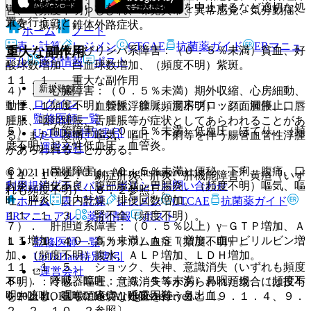
い、異常が認められた場合には投与を中止するなど適切な処
害、（頻度不明）しびれ、味覚異常、異常感覚、気分動揺、
置を行うこと。
不安、振戦、錐体外路症状。
ホーム
ノート
表・計算
レジメン
CTCAE
抗菌薬ガイド
ERマニュ
重大な副作用
３）． 血液及びリンパ系障害：（０．５％未満）貧血、好
アル
薬剤情報
ポスト
酸球数増加、白血球数増加、（頻度不明）紫斑。
１１．１． 重大な副作用
新規登録
４）． 心臓障害：（０．５％未満）期外収縮、心房細動、
ログイン
動悸、（頻度不明）頻脈、徐脈、洞房ブロック、洞停止。
１１．１．１． 血管性浮腫（頻度不明）：顔面腫脹、口唇
監修医師一覧
腫脹、咽頭腫脹、舌腫脹等が症状としてあらわれることがあ
５）． 血管障害：（０．５％未満）低血圧、ほてり、（頻
UpToDate特別割引
る。また、腹痛、嘔気、嘔吐、下痢等を伴う腸管血管性浮腫
度不明）起立性低血圧、血管炎。
運営会社
があらわれることがある。
６）． 胃腸障害：（０．５％未満）便秘、下痢、腹痛、口
© 2021 HOKUTO Inc. All rights reserved.
１１．１．２． 劇症肝炎、肝炎、肝機能障害、黄疸（いず
利用規約
プライバシーポリシー
お問い合わせ
内炎、消化不良、腹部膨満、胃腸炎、（頻度不明）嘔気、嘔
れも頻度不明）〔８．２参照〕。
吐、膵炎、口内乾燥、排便回数増加。
ホーム
表・計算
レジメン
CTCAE
抗菌薬ガイド
１１．１．３． 腎不全（頻度不明）。
ERマニュアル
薬剤情報
ポスト
７）． 肝胆道系障害：（０．５％以上）γ−ＧＴＰ増加、Ａ
ＬＴ増加、（０．５％未満）ＡＳＴ増加、血中ビリルビン増
１１．１．４． 高カリウム血症（頻度不明）。
監修医師一覧
加、（頻度不明）腹水、ＡＬＰ増加、ＬＤＨ増加。
UpToDate特別割引
１１．１．５． ショック、失神、意識消失（いずれも頻度
運営会社
８）． 呼吸器障害：（０．５％未満）鼻咽頭炎、（頻度不
不明）：冷感、嘔吐、意識消失等があらわれた場合には投与
明）咳嗽、咽喉頭疼痛、呼吸困難、鼻出血。
© 2021 HOKUTO Inc. All rights reserved.
を中止し、直ちに適切な処置を行うこと〔９．１．４、９．
２．２、１０．２参照〕。