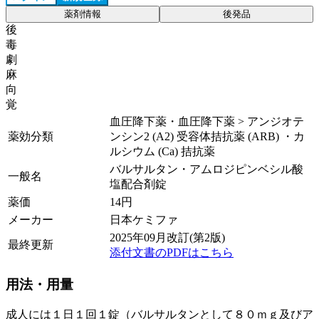
薬剤情報
後発品
後
毒
劇
麻
向
覚
血圧降下薬・血圧降下薬 > アンジオテ
薬効分類
ンシン2 (A2) 受容体拮抗薬 (ARB) ・カ
ルシウム (Ca) 拮抗薬
バルサルタン・アムロジピンベシル酸
一般名
塩配合剤錠
薬価
14
円
メーカー
日本ケミファ
2025年09月改訂(第2版)
最終更新
添付文書のPDFはこちら
用法・用量
成人には１日１回１錠（バルサルタンとして８０ｍｇ及びア