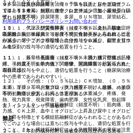
※本製品は疾病の診断・治療・予防を目的としたプログラム
９）． 腎及び尿路障害：（０．５％以上）尿中血陽性、
ではありません。
（０．５％未満）頻尿、血中クレアチニン増加、尿中蛋白陽
１１．１．６． 無顆粒球症、白血球減少、血小板減少（い
性、（頻度不明）排尿障害、多尿、ＢＵＮ増加、尿管結石。
ずれも頻度不明）。
利用規約
プライバシーポリシー
お問い合わせ
１０）． 代謝及び栄養障害：（０．５％以上）高脂血症、
１１．１．７． 間質性肺炎（頻度不明）：発熱、咳嗽、呼
高尿酸血症、糖尿病、（頻度不明）食欲不振、高血糖、総蛋
吸困難、胸部Ｘ線異常等を伴う間質性肺炎があらわれること
白減少、尿中ブドウ糖陽性、血中カリウム減少、低ナトリウ
があるので、このような場合には投与を中止し、副腎皮質ホ
ム血症。
ルモン剤の投与等の適切な処置を行うこと。
１１）． 筋骨格系障害：（０．５％未満）腰背部痛、筋痙
１１．１．８． 低血糖（頻度不明）：脱力感、空腹感、冷
縮、（頻度不明）筋肉痛、関節痛、関節腫脹、筋緊張亢進、
汗、手の震え、集中力低下、痙攣、意識障害等があらわれた
四肢重感。
場合には投与を中止し、適切な処置を行うこと（糖尿病治療
中の患者であらわれやすい）。
１２）． その他：（０．５％以上）ＣＫ増加、（０．５％
未満）浮腫、耳鳴、無力症（脱力感等）、けん怠感、（頻度
１１．１．９． 房室ブロック（頻度不明）：徐脈、めまい
不明）胸痛、疲労、口渇、体重増加、体重減少、疼痛、発
等の初期症状があらわれることがある。
熱、視力異常、視覚障害、歯肉肥厚、女性化乳房、勃起障
１１．１．１０． 横紋筋融解症（頻度不明）：筋肉痛、脱
害、インフルエンザ、過敏症。
力感、ＣＫ上昇、血中ミオグロビン上昇及び尿中ミオグロビ
ン上昇を特徴とする横紋筋融解症があらわれることがあるの
禁忌
でこのような場合には直ちに投与を中止し、適切な処置を行
うこと。また、横紋筋融解症による急性腎障害の発症に注意
２．１． 本剤の成分に対し過敏症の既往歴のある患者。