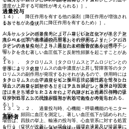
濃度が上昇する可能性が考えられる）］。
過量投与
１４）． 降圧作用を有する他の薬剤［降圧作用が増強され
るおそれがある（共に降圧作用を有するため）］。
１３．１． 症状
１５）． シンバスタチン［アムロジピンとシンバスタチン
バルサルタンの過量投与により、著しい血圧低下が生じ、意
８０ｍｇ（国内未承認の高用量）との併用により、シンバス
識レベル低下、循環虚脱に至るおそれがある。また、アムロ
タチンのＡＵＣが７７％上昇したとの報告がある（機序不
ジピンの過量投与により、過度の末梢血管拡張が起こり、シ
明）］。
ョックを含む著しい血圧低下と反射性頻脈を起こすことがあ
る。
１６）． タクロリムス［タクロリムスとアムロジピンとの
併用によりタクロリムスの血中濃度が上昇し腎障害等のタク
１３．２． 処置
ロリムスの副作用が発現するおそれがあるので、併用時には
１３．２．１． アムロジピン服用直後に活性炭を投与した
タクロリムスの血中濃度をモニターし、必要に応じてタクロ
場合、アムロジピンのＡＵＣは９９％減少し、服用２時間後
リムスの用量を調整すること（アムロジピンとタクロリムス
では４９％減少したことから、アムロジピン過量投与時の吸
は、主としてＣＹＰ３Ａ４により代謝されるため、併用によ
収抑制処置として活性炭投与が有効であるとの報告がある。
りタクロリムスの代謝が阻害される可能性が考えられ
る）］。
１３．２．２． 過量投与時、心機能・呼吸機能のモニター
を行い、頻回に血圧を測定し、著しい血圧低下が認められた
高齢者
場合は、四肢の挙上、輸液の投与等、心血管系に対する処置
を行う（症状が改善しない場合は、循環血液量及び排尿量に
９．８．１． 一般に過度の降圧は好ましくないとされてい