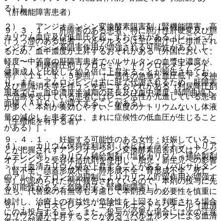
る）］。
（肝機能障害患者）
２）． アンジオテンシン変換酵素阻害剤［腎機能障害、高
９．３．１． 肝障害のある患者、特に胆汁性肝硬変及び胆
カリウム血症及び低血圧を起こすおそれがある（レニン−ア
汁うっ滞のある患者：バルサルタンは主に胆汁中に排泄され
ンジオテンシン系阻害作用が増強される可能性がある）］。
るため、血中濃度が上昇するおそれがある（外国において、
軽度〜中等度の肝障害患者でバルサルタンの血漿中濃度が、
３）． 利尿降圧剤（フロセミド、トリクロルメチアジド
健康成人と比較して約２倍に上昇することが報告されてお
等）〔１１．１．５参照〕［一過性の急激な血圧低下＜失神
り、また、アムロジピンは主に肝で代謝されるため、肝障害
及び意識消失等を伴う＞を起こすおそれがある（利尿降圧剤
患者では、血中濃度半減期の延長及び血中濃度−時間曲線下
で治療を受けている患者にはレニン活性が亢進している患者
面積（ＡＵＣ）が増大することがある）。
が多く、本剤が奏効しやすい、重度のナトリウムないし体液
量の減少した患者では、まれに症候性の低血圧が生じること
（生殖能を有する者）
がある）］。
９．４．１． 妊娠する可能性のある女性：妊娠しているこ
４）． カリウム保持性利尿剤（スピロノラクトン、トリア
とが把握されずアンジオテンシン変換酵素阻害剤又はアンジ
ムテレン等）、カリウム補給製剤（塩化カリウム＜補給製剤
オテンシン２受容体拮抗剤を使用し、胎児・新生児への影響
＞）［血清カリウム値が上昇することがある（バルサルタン
（腎不全、頭蓋形成不全・肺形成不全・腎形成不全、死亡
のアルドステロン分泌抑制によりカリウム貯留作用が増強す
等）が認められた例が報告されているので、本剤の投与に先
る可能性がある＜危険因子＞腎機能障害）］。
立ち、代替薬の有無等も考慮して本剤投与の必要性を慎重に
検討し、治療上の有益性が危険性を上回ると判断される場合
５）． ドロスピレノン・エチニルエストラジオール［血清
にのみ投与すること。また、投与が必要な場合には次の注意
カリウム値が上昇することがある（バルサルタンによる血清