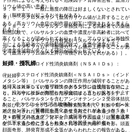
ド作用によると考えられる＜危険因子＞腎障害患者、血清カ
リウム値の高い患者）］。
９．８．１． 一般に過度の降圧は好ましくないとされてい
る（脳梗塞等が起こるおそれがある）。
６）． シクロスポリン［血清カリウム値が上昇することが
ある（高カリウム血症の副作用が相互に増強されると考えら
９．８．２． バルサルタン単独投与による高齢者での薬物
れる）］。
動態試験で、バルサルタンの血漿中濃度が非高齢者に比べて
高くなることが認められており、また、アムロジピン単独投
７）． トリメトプリム含有製剤（スルファメトキサゾー
与による高齢者での薬物動態試験で、血漿中濃度が高く、血
ル・トリメトプリム）［血清カリウム値が上昇することがあ
中濃度半減期が長くなる傾向が認められている。
る（血清カリウム値の上昇が増強されるおそれがある）］。
妊婦・授乳婦
８）． 非ステロイド性消炎鎮痛剤（ＮＳＡＩＤｓ）：
@． 非ステロイド性消炎鎮痛剤＜ＮＳＡＩＤｓ＞（インド
（妊婦）
メタシン等）［バルサルタンの降圧作用が減弱することがあ
妊婦又は妊娠している可能性のある女性には投与しないこ
る（ＮＳＡＩＤｓの腎プロスタグランジン合成阻害作用によ
と。投与中に妊娠が判明した場合には、直ちに投与を中止す
り、バルサルタンの降圧作用が減弱することがある）］。
ること。バルサルタンを含むアンジオテンシン２受容体拮抗
A． 非ステロイド性消炎鎮痛剤＜ＮＳＡＩＤｓ＞（インド
剤並びにアンジオテンシン変換酵素阻害剤で、妊娠中期〜末
メタシン等）［腎機能を悪化させるおそれがある（ＮＳＡＩ
期に投与された患者に胎児・新生児死亡、羊水過少症、胎
Ｄｓの腎プロスタグランジン合成阻害作用により、腎血流量
児・新生児の低血圧、腎不全、高カリウム血症、頭蓋形成不
が低下するためと考えられる＜危険因子＞高齢者）］。
全、羊水過少症によると推測される四肢拘縮、脳奇形、頭蓋
顔面奇形、肺発育形成不全等があらわれたとの報告がある。