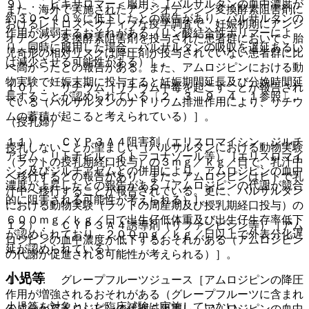
９）． ビキサロマー＜服用＞［バルサルタンの血中濃度が
また、海外で実施されたアンジオテンシン変換酵素阻害剤に
約３０〜４０％に低下したとの報告があり、バルサルタンの
おけるレトロスペクティブな疫学調査で、妊娠初期にアンジ
作用が減弱するおそれがある（リン酸結合性ポリマーによ
オテンシン変換酵素阻害剤を投与された患者群において、胎
り、同時に服用した場合、バルサルタンの吸収を遅延あるい
児奇形の相対リスクは降圧剤が投与されていない患者群に比
は減少させる可能性がある）］。
べ高かったとの報告がある。また、アムロジピンにおける動
物実験で妊娠末期に投与すると妊娠期間延長及び分娩時間延
１０）． リチウム［リチウム中毒を起こすことが報告され
長することが認められている〔２．３、９．４．１参照〕。
ている（バルサルタンのナトリウム排泄作用により、リチウ
ムの蓄積が起こると考えられている）］。
（授乳婦）
１１）． ＣＹＰ３Ａ４阻害剤（エリスロマイシン、ジルチ
授乳しないことが望ましい（バルサルタンにおける動物実験
アゼム、リトナビル、イトラコナゾール等）［エリスロマイ
（ラットの授乳期経口投与）の３ｍｇ／ｋｇ／日で、乳汁中
シン及びジルチアゼムとの併用により、アムロジピンの血中
へ移行するとの報告があり、また、アムロジピンはヒトで乳
濃度が上昇したとの報告がある（アムロジピンの代謝が競合
汁中へ移行することが報告されている。更に、バルサルタン
的に阻害される可能性が考えられる）］。
における動物実験（ラットの周産期及び授乳期経口投与）の
６００ｍｇ／ｋｇ／日で出生仔低体重及び出生仔生存率低下
１２）． ＣＹＰ３Ａ４誘導剤（リファンピシン等）［アム
が認められており、２００ｍｇ／ｋｇ／日以上で外表分化遅
ロジピンの血中濃度が低下するおそれがある（アムロジピン
延が認められている）。
の代謝が促進される可能性が考えられる）］。
小児等
１３）． グレープフルーツジュース［アムロジピンの降圧
作用が増強されるおそれがある（グレープフルーツに含まれ
小児等を対象とした臨床試験は実施していない。
る成分がアムロジピンの代謝を阻害し、アムロジピンの血中