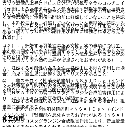
事項に留意すること〔９．５妊婦の項参照〕。
カリウム値の上昇とドロスピレノンの抗ミネラルコルチコイ
ド作用によると考えられる＜危険因子＞腎障害患者、血清カ
（１）． 妊娠する可能性のある女性：妊娠する可能性のあ
リウム値の高い患者）］。
る女性の場合、本剤投与開始前に妊娠していないことを確認
し、本剤投与中も、妊娠していないことを定期的に確認する
６）． シクロスポリン［血清カリウム値が上昇することが
こと。投与中に妊娠が判明した場合には、直ちに投与を中止
ある（高カリウム血症の副作用が相互に増強されると考えら
すること。
れる）］。
（２）． 妊娠する可能性のある女性：次の事項について、
７）． トリメトプリム含有製剤（スルファメトキサゾー
本剤投与開始時に患者に説明すること。また、投与中も必要
ル・トリメトプリム）［血清カリウム値が上昇することがあ
に応じ説明すること。
る（血清カリウム値の上昇が増強されるおそれがある）］。
・ 妊娠する可能性のある女性：妊娠中に本剤を使用した場
８）． 非ステロイド性消炎鎮痛剤（ＮＳＡＩＤｓ）：
合、胎児・新生児に影響を及ぼすリスクがあること。
@． 非ステロイド性消炎鎮痛剤＜ＮＳＡＩＤｓ＞（インド
・ 妊娠する可能性のある女性：妊娠が判明した又は疑われ
メタシン等）［バルサルタンの降圧作用が減弱することがあ
る場合は、速やかに担当医に相談すること。
る（ＮＳＡＩＤｓの腎プロスタグランジン合成阻害作用によ
り、バルサルタンの降圧作用が減弱することがある）］。
・ 妊娠する可能性のある女性：妊娠を計画する場合は、担
当医に相談すること。
A． 非ステロイド性消炎鎮痛剤＜ＮＳＡＩＤｓ＞（インド
メタシン等）［腎機能を悪化させるおそれがある（ＮＳＡＩ
相互作用
Ｄｓの腎プロスタグランジン合成阻害作用により、腎血流量
が低下するためと考えられる＜危険因子＞高齢者）］。