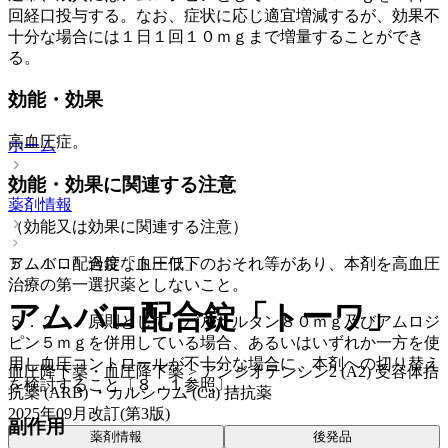
回経口投与する。なお、症状に応じ適宜増減するが、効果不
十分な場合には１日１回１０ｍｇまで増量することができ
る。
効能・効果
高血圧症。
ホーム
効能・効果に関連する注意
薬剤情報
（効能又は効果に関連する注意）
５．１． 過度な血圧低下のおそれ等があり、本剤を高血圧
アムバロ配合錠「トーワ」
治療の第一選択薬としないこと。
アムバロ配合錠「トーワ」
５．２． 原則として、バルサルタン８０ｍｇ及びアムロジ
ピン５ｍｇを併用している場合、あるいはいずれか一方を使
用し血圧コントロールが不十分な場合に、本剤への切り替え
血圧降下薬・血圧降下薬 > アンジオテンシン2 (A2) 受容体拮
を検討すること〔８．１参照〕。
抗薬 (ARB) ・カルシウム (Ca) 拮抗薬
2025年09月改訂(第3版)
副作用
薬剤情報
後発品