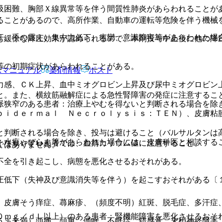
吸困難、胸部Ｘ線異常等を伴う間質性肺炎があらわれることが
ることがあるので、高所作業、自動車の運転等危険を伴う機械
汗、手の震え、集中力低下、痙攣、意識障害等があらわれた場
も緩徐な降圧効果が認められるので、本剤投与中止後に他の降
等の初期症状があらわれることがある。
Rマニュアル
薬剤情報
ポスト
力感、ＣＫ上昇、血中ミオグロビン上昇及び尿中ミオグロビン
と。また、横紋筋融解症による急性腎障害の発症に注意するこ
脈狭窄のある患者：治療上やむを得ないと判断される場合を除
ｐｉｄｅｒｍａｌ Ｎｅｃｒｏｌｙｓｉｓ：ＴＥＮ）、皮膚粘
と判断される場合を除き、投与は避けること（バルサルタンは
：水疱、びらん等があらわれた場合には、皮膚科医と相談する
くなりやすい患者では、血清カリウム値に注意すること。
ではありません。
不全を引き起こし、病態を悪化させるおそれがある。
圧低下（失神及び意識消失等を伴う）を起こすおそれがある〔
）皮膚そう痒症、蕁麻疹、（頻度不明）紅斑、脱毛症、多汗症
０ｍｇ／ｄＬ以上）のある患者：腎機能障害を悪化させるおそ
５％未満）頭痛、頭重、傾眠、不眠症、錯感覚、末梢神経障害