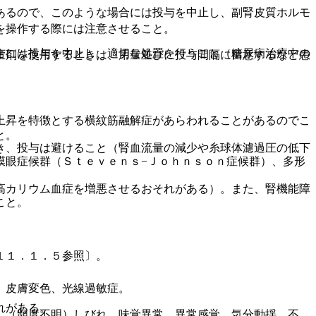
あるので、このような場合には投与を中止し、副腎皮質ホルモ
を操作する際には注意させること。
合には投与を中止し、適切な処置を行うこと（糖尿病治療中の
圧剤を使用するときは、用量並びに投与間隔に留意するなど患
上昇を特徴とする横紋筋融解症があらわれることがあるのでこ
と。
き、投与は避けること（腎血流量の減少や糸球体濾過圧の低下
膜眼症候群（Ｓｔｅｖｅｎｓ−Ｊｏｈｎｓｏｎ症候群）、多形
高カリウム血症を増悪させるおそれがある）。また、腎機能障
こと。
１１．１．５参照〕。
、皮膚変色、光線過敏症。
れがある。
、（頻度不明）しびれ、味覚異常、異常感覚、気分動揺、不