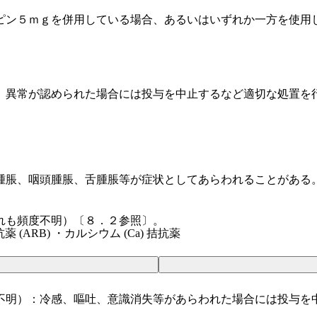
ピン５ｍｇを併用している場合、あるいはいずれか一方を使用
、異常が認められた場合には投与を中止するなど適切な処置を
腫脹、咽頭腫脹、舌腫脹等が症状としてあらわれることがある
れも頻度不明）〔８．２参照〕。
(ARB) ・カルシウム (Ca) 拮抗薬
不明）：冷感、嘔吐、意識消失等があらわれた場合には投与を