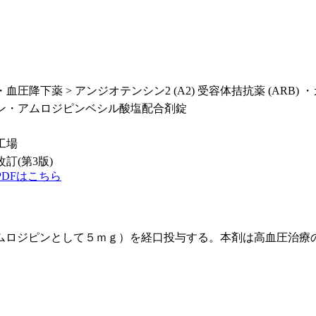
圧降下薬 > アンジオテンシン2 (A2) 受容体拮抗薬 (ARB) ・
ン・アムロジピンベシル酸塩配合剤錠
工場
改訂(第3版)
DFはこちら
ムロジピンとして５ｍｇ）を経口投与する。本剤は高血圧治療