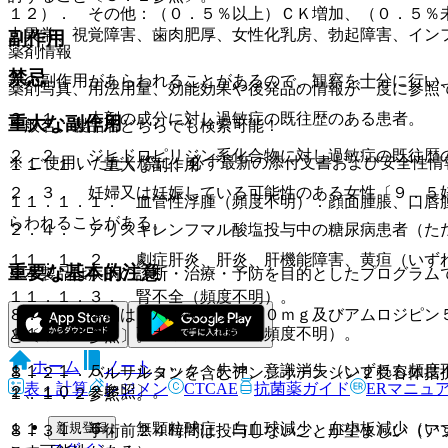
１２）． その他：（０．５％以上）ＣＫ増加、（０．５％
力異常、視覚障害、歯肉肥厚、女性化乳房、勃起障害、イン
副作用
薬剤情報
禁忌
次の副作用があらわれることがあるので、観察を十分に行い
薬剤写真、用法用量、効能効果や後発品の情報が一度に参照
２．１． 本剤の成分に対し過敏症の既往歴のある患者。
重大な副作用
一般名、製品名どちらでも検索可能！
２．２． ジヒドロピリジン系化合物に対し過敏症の既往歴
※ ご使用いただく際に、必ず最新の添付文書および安全性情
１１．１． 重大な副作用
２．３． 妊婦又は妊娠している可能性のある女性〔９．５
１１．１．１． 血管性浮腫（頻度不明）：顔面腫脹、口唇
らわれることがある。
２．４． アリスキレンフマル酸塩投与中の糖尿病患者（た
１１．１．２． 劇症肝炎、肝炎、肝機能障害、黄疸（いず
重要な基本的注意
※本製品は疾病の診断・治療・予防を目的としたプログラム
１１．１．３． 腎不全（頻度不明）。
８．１． 本剤は、バルサルタン８０ｍｇ及びアムロジピン
１１．１．４． 高カリウム血症（頻度不明）。
と〔５．２参照〕。
ホーム
ノート
１１．１．５． ショック、失神、意識消失（いずれも頻度
８．２． バルサルタンを含むアンジオテンシン２受容体拮
表・計算
レジメン
CTCAE
抗菌薬ガイド
ERマニュ
２、１０．２参照〕。
１．１．２参照〕。
新規登録
１１．１．６． 無顆粒球症、白血球減少、血小板減少（い
８．３． 手術前２４時間は投与しないことが望ましい（ア