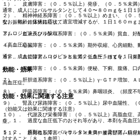
１）． 皮膚障害：（０．５％以上）発疹、（０．５％未満
通常、成人にはバルサルタンとして４０〜８０ｍｇを１日１
２）． 精神神経系障害：（０．５％以上）めまい、（０．
なお、年齢、症状に応じて適宜増減するが、１日１６０ｍｇ
安、振戦、錐体外路症状。
アムロジピンベシル酸塩
３）． 血液及びリンパ系障害：（０．５％未満）貧血、好
〈高血圧症〉
４）． 心臓障害：（０．５％未満）期外収縮、心房細動、
通常、成人にはアムロジピンとして２．５〜５ｍｇを１日１
５）． 血管障害：（０．５％未満）低血圧、ほてり、（頻
６）． 胃腸障害：（０．５％未満）便秘、下痢、腹痛、口
効能・効果
７）． 肝胆道系障害：（０．５％以上）γ−ＧＴＰ増加、
高血圧症。
８）． 呼吸器障害：（０．５％未満）鼻咽頭炎、（頻度不
効能・効果に関連する注意
９）． 腎及び尿路障害：（０．５％以上）尿中血陽性、（
（効能又は効果に関連する注意）
１０）． 代謝及び栄養障害：（０．５％以上）高脂血症、
５．１． 過度な血圧低下のおそれ等があり、本剤を高血圧
症。
５．２． 原則として、バルサルタン８０ｍｇ及びアムロジ
１１）． 筋骨格系障害：（０．５％未満）腰背部痛、筋痙
討すること〔８．１参照〕。