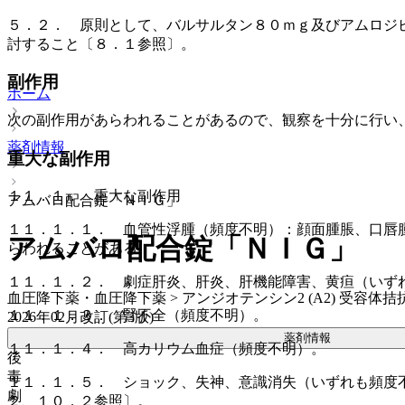
５．２． 原則として、バルサルタン８０ｍｇ及びアムロジ
討すること〔８．１参照〕。
副作用
ホーム
次の副作用があらわれることがあるので、観察を十分に行い
薬剤情報
重大な副作用
１１．１． 重大な副作用
アムバロ配合錠「ＮＩＧ」
１１．１．１． 血管性浮腫（頻度不明）：顔面腫脹、口唇
アムバロ配合錠「ＮＩＧ」
らわれることがある。
１１．１．２． 劇症肝炎、肝炎、肝機能障害、黄疸（いず
血圧降下薬・血圧降下薬 > アンジオテンシン2 (A2) 受容体拮抗薬 
１１．１．３． 腎不全（頻度不明）。
2026年02月改訂(第3版)
薬剤情報
１１．１．４． 高カリウム血症（頻度不明）。
後
毒
１１．１．５． ショック、失神、意識消失（いずれも頻度
劇
２、１０．２参照〕。