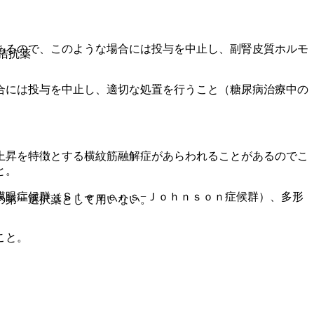
あるので、このような場合には投与を中止し、副腎皮質ホルモ
 拮抗薬
合には投与を中止し、適切な処置を行うこと（糖尿病治療中の
上昇を特徴とする横紋筋融解症があらわれることがあるのでこ
と。
膜眼症候群（Ｓｔｅｖｅｎｓ−Ｊｏｈｎｓｏｎ症候群）、多形
の第一選択薬として用いない。
こと。