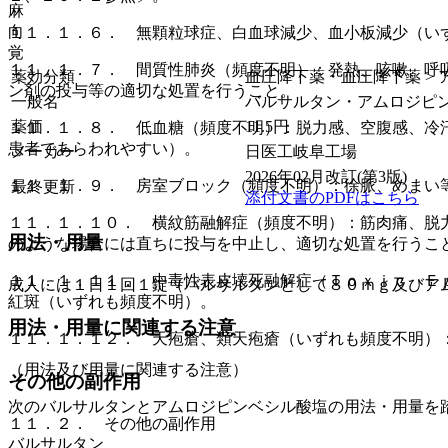
麻
向
１１．１．６． 無顆粒球症、白血球減少、血小板減少（い
覚
１１．１．７． 間質性肺炎（頻度不明）：発熱、咳嗽、呼
薬効分類
血圧降下薬・血圧降下薬 > アン
ン剤の投与等の適切な処置を行うこと。
一般名
バルサルタン・アムロジピ
薬価
11.5
円
１１．１．８． 低血糖（頻度不明）：脱力感、空腹感、冷
患者であらわれやすい）。
メーカー
日医工岐阜工場
2026年02月改訂(第3版)
１１．１．９． 房室ブロック（頻度不明）：徐脈、めまい
最終更新
添付文書のPDFはこちら
１１．１．１０． 横紋筋融解症（頻度不明）：筋肉痛、脱
用法・用量
のような場合には直ちに投与を中止し、適切な処置を行うこ
１１．１．１１． 中毒性表皮壊死融解症（Ｔｏｘｉｃ Ｅ
成人には１日１回１錠（バルサルタンとして８０ｍｇ及びア
紅斑（いずれも頻度不明）。
用法・用量に関連する注意
１１．１．１２． 天疱瘡、類天疱瘡（いずれも頻度不明）
（用法及び用量に関連する注意）
その他の副作用
次のバルサルタンとアムロジピンベシル酸塩の用法・用量を
１１．２． その他の副作用
バルサルタン