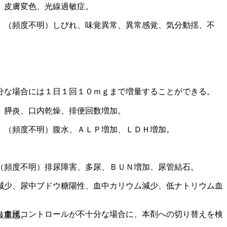
、皮膚変色、光線過敏症。
、（頻度不明）しびれ、味覚異常、異常感覚、気分動揺、不
分な場合には１日１回１０ｍｇまで増量することができる。
、膵炎、口内乾燥、排便回数増加。
、（頻度不明）腹水、ＡＬＰ増加、ＬＤＨ増加。
（頻度不明）排尿障害、多尿、ＢＵＮ増加、尿管結石。
減少、尿中ブドウ糖陽性、血中カリウム減少、低ナトリウム血
し血圧コントロールが不十分な場合に、本剤への切り替えを検
肢重感。