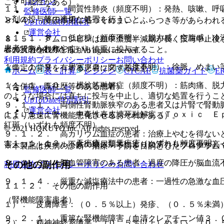
ログイン
こす可能性がある）。
１１．１．７． 間質性肺炎（頻度不明）：発熱、咳嗽、呼
監修医師一覧
ン剤の投与等の適切な処置を行うこと。
８．４． 降圧作用に基づくめまい、ふらつき等があらわれ
UpToDate特別割引
運営会社
１１．１．８． 低血糖（頻度不明）：脱力感、空腹感、冷
８．５． アムロジピンは血中濃度半減期が長く投与中止後
患者であらわれやすい）。
者の状態を観察しながら慎重に投与すること。
© 2021 HOKUTO Inc. All rights reserved.
利用規約
プライバシーポリシー
お問い合わせ
１１．１．９． 房室ブロック（頻度不明）：徐脈、めまい
（特定の背景を有する患者に関する注意）
ホーム
表・計算
レジメン
CTCAE
抗菌薬ガイド
E
１１．１．１０． 横紋筋融解症（頻度不明）：筋肉痛、脱
（合併症・既往歴等のある患者）
監修医師一覧
のような場合には直ちに投与を中止し、適切な処置を行うこ
UpToDate特別割引
９．１．１． 両側性腎動脈狭窄のある患者又は片腎で腎動
運営会社
１１．１．１１． 中毒性表皮壊死融解症（Ｔｏｘｉｃ Ｅ
により急速に腎機能悪化させるおそれがある）。
紅斑（いずれも頻度不明）。
© 2021 HOKUTO Inc. All rights reserved.
９．１．２． 高カリウム血症の患者：治療上やむを得ない
１１．１．１２． 天疱瘡、類天疱瘡（いずれも頻度不明）
害、コントロール不良の糖尿病等により血清カリウム値が高
※本製品は疾病の診断・治療・予防を目的としたプログラム
９．１．３． 脳血管障害のある患者：過度の降圧が脳血流
その他の副作用
利用規約
プライバシーポリシー
お問い合わせ
９．１．４． 厳重な減塩療法中の患者：一過性の急激な血
１１．２． その他の副作用
（腎機能障害患者）
１）． 皮膚障害：（０．５％以上）発疹、（０．５％未満
９．２．１． 重篤な腎機能障害（血清クレアチニン値３．
２）． 精神神経系障害：（０．５％以上）めまい、（０．