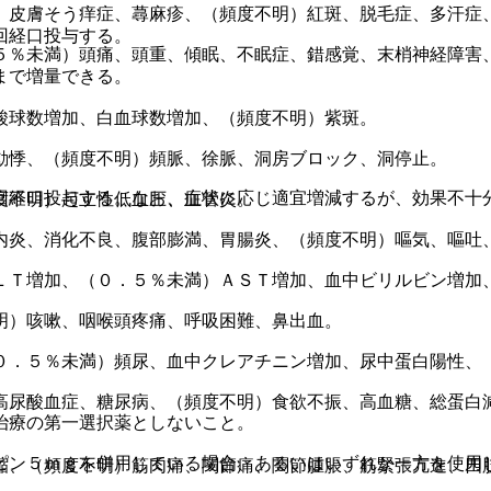
）皮膚そう痒症、蕁麻疹、（頻度不明）紅斑、脱毛症、多汗症
回経口投与する。
５％未満）頭痛、頭重、傾眠、不眠症、錯感覚、末梢神経障害
まで増量できる。
酸球数増加、白血球数増加、（頻度不明）紫斑。
動悸、（頻度不明）頻脈、徐脈、洞房ブロック、洞停止。
回経口投与する。なお、症状に応じ適宜増減するが、効果不十
度不明）起立性低血圧、血管炎。
内炎、消化不良、腹部膨満、胃腸炎、（頻度不明）嘔気、嘔吐
ＡＬＴ増加、（０．５％未満）ＡＳＴ増加、血中ビリルビン増加
明）咳嗽、咽喉頭疼痛、呼吸困難、鼻出血。
０．５％未満）頻尿、血中クレアチニン増加、尿中蛋白陽性、
高尿酸血症、糖尿病、（頻度不明）食欲不振、高血糖、総蛋白
治療の第一選択薬としないこと。
ピン５ｍｇを併用している場合、あるいはいずれか一方を使用
縮、（頻度不明）筋肉痛、関節痛、関節腫脹、筋緊張亢進、四