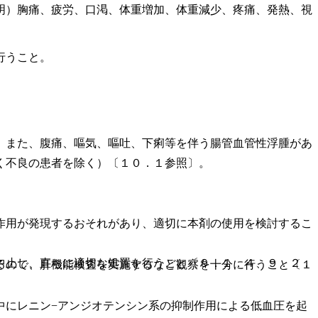
明）胸痛、疲労、口渇、体重増加、体重減少、疼痛、発熱、視
行うこと。
。また、腹痛、嘔気、嘔吐、下痢等を伴う腸管血管性浮腫があ
く不良の患者を除く）〔１０．１参照〕。
作用が発現するおそれがあり、適切に本剤の使用を検討するこ
中止し、直ちに適切な処置を行うこと〔９．１．４、９．２．
るので、肝機能検査を実施するなど観察を十分に行うこと〔１
中にレニン−アンジオテンシン系の抑制作用による低血圧を起