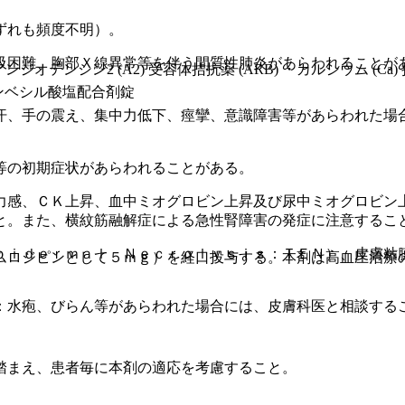
ずれも頻度不明）。
吸困難、胸部Ｘ線異常等を伴う間質性肺炎があらわれることが
ジオテンシン2 (A2) 受容体拮抗薬 (ARB) ・カルシウム (Ca)
ンベシル酸塩配合剤錠
汗、手の震え、集中力低下、痙攣、意識障害等があらわれた場
等の初期症状があらわれることがある。
力感、ＣＫ上昇、血中ミオグロビン上昇及び尿中ミオグロビン
と。また、横紋筋融解症による急性腎障害の発症に注意するこ
ｐｉｄｅｒｍａｌ Ｎｅｃｒｏｌｙｓｉｓ：ＴＥＮ）、皮膚粘
ムロジピンとして５ｍｇ）を経口投与する。本剤は高血圧治療
：水疱、びらん等があらわれた場合には、皮膚科医と相談する
踏まえ、患者毎に本剤の適応を考慮すること。