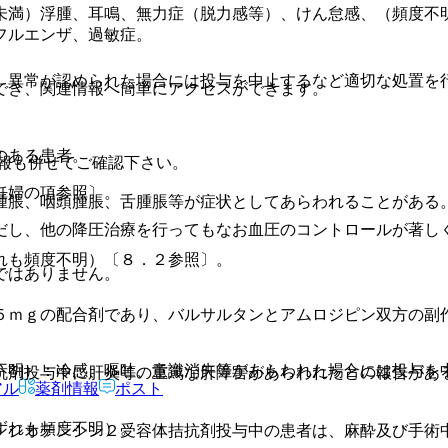
未満）浮腫、耳鳴、無力症（脱力感等）、けん怠感、（頻度不
フルエンザ、過敏症。
、異常が認められた場合には投与を中止するなど適切な処置を
でき、関連情報へ簡単にアクセスができます。
のある患者。
報も併せてご確認下さい。
妊婦の項参照〕。
腫脹、咽頭腫脹、舌腫脹等が症状としてあらわれることがある
だし、他の降圧治療を行ってもなお血圧のコントロールが著し
れも頻度不明）〔８．２参照〕。
ではありません。
５ｍｇの配合剤であり、バルサルタンとアムロジピン双方の副
不明）：冷感、嘔吐、意識消失等があらわれた場合には投与を
抗剤投与中に肝炎等の重篤な肝障害があらわれたとの報告があ
アル
薬剤情報
ポスト
ずれも頻度不明）。
ンジオテンシン２受容体拮抗剤投与中の患者は、麻酔及び手術