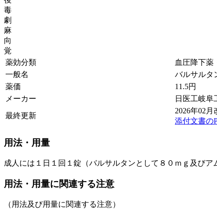
毒
劇
麻
向
覚
薬効分類
血圧降下薬・血
一般名
バルサルタ
薬価
11.5
円
メーカー
日医工岐阜
2026年02月
最終更新
添付文書のP
用法・用量
成人には１日１回１錠（バルサルタンとして８０ｍｇ及びア
用法・用量に関連する注意
（用法及び用量に関連する注意）