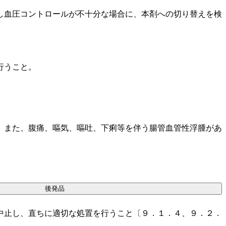
し血圧コントロールが不十分な場合に、本剤への切り替えを検
行うこと。
。また、腹痛、嘔気、嘔吐、下痢等を伴う腸管血管性浮腫があ
後発品
中止し、直ちに適切な処置を行うこと〔９．１．４、９．２．