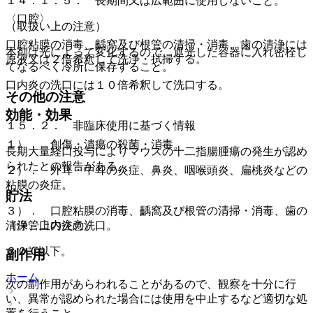
１４．１．５． 長期間又は広範囲に使用しないこと。
〈口腔〉
（取扱い上の注意）
口腔粘膜の消毒、齲窩及び根管の清掃・消毒、歯の清浄には
本剤は光によって変化するので、遮光した容器に入れ密栓し
原液又は２倍希釈して洗浄・拭掃する。
てなるべく冷所に保存すること。
口内炎の洗口には１０倍希釈して洗口する。
その他の注意
効能・効果
１５．２． 非臨床使用に基づく情報
１）． 創傷・潰瘍の殺菌・消毒。
長期大量経口投与によりマウスの十二指腸腫瘍の発生が認め
られたとの報告がある。
２）． 外耳・中耳の炎症、鼻炎、咽喉頭炎、扁桃炎などの
粘膜の炎症。
貯法
３）． 口腔粘膜の消毒、齲窩及び根管の清掃・消毒、歯の
清浄、口内炎の洗口。
（保管上の注意）
３０℃以下。
副作用
ホーム
次の副作用があらわれることがあるので、観察を十分に行
い、異常が認められた場合には使用を中止するなど適切な処