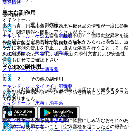
置を行うこと。
薬剤情報
重大な副作用
薬剤情報
オキシドール
１１．１． 重大な副作用
薬剤写真、用法用量、効能効果や後発品の情報が一度に参照
でき、関連情報へ簡単にアクセスができます。
１１．１．１． 空気塞栓（頻度不明）：循環動態異常を認
オキシドール「ケンエー」
消毒薬
めた場合など空気塞栓が疑われる症状がみられた場合は、速
一般名、製品名どちらでも検索可能！
やかに本剤の使用を中止し、適切な処置を行うこと〔２．禁
オキシドール「司生堂」
消毒薬
※ ご使用いただく際に、必ず最新の添付文書および安全性
忌の項参照〕。
情報も併せてご確認下さい。
その他の副作用
オキシドールシオエ
消毒薬
１１．２． その他の副作用
オキシドール「タイセイ」
消毒薬
口腔：（頻度不明）口腔粘膜刺激［連用により発現すること
※本製品は疾病の診断・治療・予防を目的としたプログラム
がある］。
ではありません。
オキシドール「東海」
消毒薬
禁忌
オキシドール「ホエイ」
消毒薬
瘻孔、挫創等本剤を使用した際に体腔にしみ込むおそれのあ
ホーム
ノート
る部位には使用しないこと［空気塞栓を起こしたとの報告が