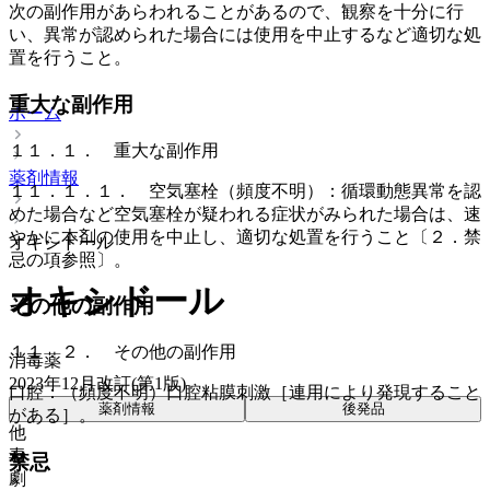
次の副作用があらわれることがあるので、観察を十分に行
い、異常が認められた場合には使用を中止するなど適切な処
置を行うこと。
重大な副作用
ホーム
１１．１． 重大な副作用
薬剤情報
１１．１．１． 空気塞栓（頻度不明）：循環動態異常を認
めた場合など空気塞栓が疑われる症状がみられた場合は、速
やかに本剤の使用を中止し、適切な処置を行うこと〔２．禁
オキシドール
忌の項参照〕。
オキシドール
その他の副作用
１１．２． その他の副作用
消毒薬
2023年12月改訂(第1版)
口腔：（頻度不明）口腔粘膜刺激［連用により発現すること
薬剤情報
後発品
がある］。
他
毒
禁忌
劇