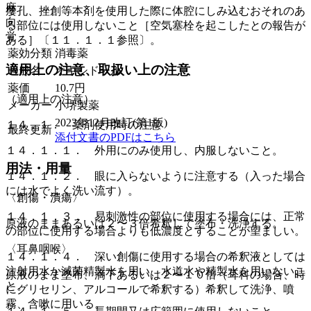
麻
瘻孔、挫創等本剤を使用した際に体腔にしみ込むおそれのあ
向
る部位には使用しないこと［空気塞栓を起こしたとの報告が
覚
ある］〔１１．１．１参照〕。
薬効分類
消毒薬
適用上の注意、取扱い上の注意
一般名
オキシドール
薬価
10.7
円
（適用上の注意）
メーカー
小堺製薬
2023年12月改訂(第1版)
１４．１． 薬剤使用時の注意
最終更新
添付文書のPDFはこちら
１４．１．１． 外用にのみ使用し、内服しないこと。
用法・用量
１４．１．２． 眼に入らないように注意する（入った場合
には水でよく洗い流す）。
〈創傷・潰瘍〉
１４．１．３． 易刺激性の部位に使用する場合には、正常
原液のままあるいは２〜３倍希釈して塗布・洗浄する。
の部位に使用する場合よりも低濃度とすることが望ましい。
〈耳鼻咽喉〉
１４．１．４． 深い創傷に使用する場合の希釈液としては
注射用水か滅菌精製水を用い、水道水や精製水を用いないこ
原液のまま塗布、滴下あるいは２〜１０倍（耳科の場合、時
と。
にグリセリン、アルコールで希釈する）希釈して洗浄、噴
霧、含嗽に用いる。