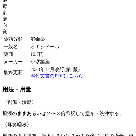
毒
劇
麻
向
覚
薬効分類
消毒薬
一般名
オキシドール
薬価
10.7
円
メーカー
小堺製薬
2023年12月改訂(第1版)
最終更新
添付文書のPDFはこちら
用法・用量
〈創傷・潰瘍〉
原液のままあるいは２〜３倍希釈して塗布・洗浄する。
〈耳鼻咽喉〉
原液のまま塗布、滴下あるいは２〜１０倍（耳科の場合、時