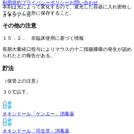
利用規約
プライバシーポリシー
お問い合わせ
本剤は光によって変化するので、遮光した容器に入れ密栓し
てなるべく冷所に保存すること。
オキシドール
その他の注意
１５．２． 非臨床使用に基づく情報
長期大量経口投与によりマウスの十二指腸腫瘍の発生が認め
られたとの報告がある。
貯法
（保管上の注意）
３０℃以下。
オキシドール「ケンエー」
消毒薬
オキシドール「司生堂」
消毒薬