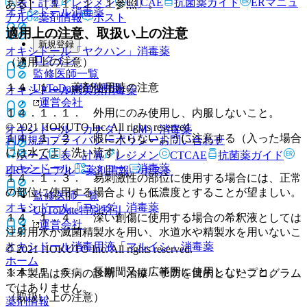
表・計算
レジメン
CTCAE
抗菌薬ガイド
ERマニュ
ある］〔１１．１．１参照〕。
オキシドール
消毒薬
アル
薬剤情報
ポスト
適用上の注意、取扱い上の注意
新規登録
オキシドール「ヤクハン」
消毒薬
ログイン
（適用上の注意）
監修医師一覧
１４．１． 薬剤使用時の注意
UpToDate特別割引
オキシドール恵美須
消毒薬
運営会社
１４．１．１． 外用にのみ使用し、内服しないこと。
© 2021 HOKUTO Inc. All rights reserved.
オキシドール「カナダ」（Ｍ）
消毒薬
１４．１．２． 眼に入らないように注意する（入った場合
利用規約
プライバシーポリシー
お問い合わせ
には水でよく洗い流す）。
ホーム
表・計算
レジメン
CTCAE
抗菌薬ガイド
オキシドール「ニッコー」
消毒薬
ERマニュアル
薬剤情報
ポスト
１４．１．３． 易刺激性の部位に使用する場合には、正常
の部位に使用する場合よりも低濃度とすることが望ましい。
監修医師一覧
オキシドール「ヨシダ」
消毒薬
UpToDate特別割引
１４．１．４． 深い創傷に使用する場合の希釈液としては
運営会社
注射用水か滅菌精製水を用い、水道水や精製水を用いないこ
オキシドール消毒用液「マルイシ」
と。
消毒薬
© 2021 HOKUTO Inc. All rights reserved.
ホーム
１４．１．５． 長期間又は広範囲に使用しないこと。
※本製品は疾病の診断・治療・予防を目的としたプログラム
ではありません。
（取扱い上の注意）
薬剤情報