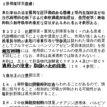
（肝機能障害患者）
１３．１． 症状
９．３．１． 重篤な肝障害のある患者：投与しないこと
本剤単独の過量投与では、傾眠から昏睡までの意識障害が報
（代謝機能の低下により血中濃度が上昇し、作用が強くあら
告されているが、さらに中枢神経抑制症状、血圧低下、呼吸
われるおそれがある）〔２．２、１６．６．２参照〕。
抑制、無呼吸等の重度な症状があらわれるおそれがある。
９．３．２． 肝障害＜重篤な肝障害を除く＞のある患者：
１３．２． 処置
代謝機能の低下により血中濃度が上昇し、作用が強くあらわ
過量投与時、本剤の過量投与が明白又は疑われた場合の処置
れるおそれがある〔１６．６．２参照〕。
としてフルマゼニル（ベンゾジアゼピン受容体拮抗剤）を投
与する場合には、使用前にフルマゼニルの使用上の注意を必
相互作用
ず読むこと（なお、本剤は血液透析では除去されない）。
本剤は、主として肝薬物代謝酵素ＣＹＰ３Ａ４及び一部ＣＹ
適用上の注意、取扱い上の注意
Ｐ２Ｃ９、ＣＹＰ１Ａ２で代謝される〔１６．４参照〕。
１０．２． 併用注意：
（適用上の注意）
１）． 麻酔剤［呼吸抑制があらわれることがあるので、慎
１４．１． 薬剤調製時の注意
重に投与すること（相加的に呼吸が抑制される可能性があ
錠剤分割後は遮光保存すること。
る）］。
１４．２． 薬剤交付時の注意
２）． 中枢神経抑制剤（フェノチアジン誘導体、バルビツ