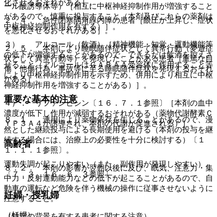
化させるおそれがある］。
ール酸誘導体等）［相互に中枢神経抑制作用が増強すること
があるので、慎重に投与すること（本剤及びこれらの薬剤は
２．４． 急性閉塞隅角緑内障の患者［眼圧が上昇し、症状
中枢神経抑制作用を有する）］。
を悪化させるおそれがある］。
３）． アルコール（飲酒）［精神機能・知覚・運動機能等
２．５． 本剤により睡眠随伴症状として異常行動（夢遊症
の低下が増強することがあるので、できるだけ飲酒を控えさ
状として異常行動等）を発現したことがある患者［重篤な自
せること（アルコールはＧＡＢＡＡ受容体に作用すること等
傷・他傷行為、事故等に至る睡眠随伴症状を発現するおそれ
により中枢神経抑制作用を示すため、併用により相互に中枢
がある］。
神経抑制作用を増強することがある）］。
重要な基本的注意
４）． リファンピシン〔１６．７．１参照〕［本剤の血中
濃度が低下し作用が減弱するおそれがある（薬物代謝酵素Ｃ
８．１． 連用により薬物依存を生じることがあるので、漫
ＹＰ３Ａ４が誘導され、本剤の代謝が促進される）］。
然とした継続投与による長期使用を避ける（本剤の投与を継
続する場合には、治療上の必要性を十分に検討する）〔１
高齢者
１．１．１参照〕。
運動失調が起こりやすい（また、副作用が発現しやすい）
８．２． 本剤の影響が翌朝以後に及び、眠気、注意力・集
〔７．３、１６．６．３参照〕。
中力・反射運動能力などの低下が起こることがあるので、自
動車の運転など危険を伴う機械の操作に従事させないように
妊婦・授乳婦
注意すること。
（妊婦）
（特定の背景を有する患者に関する注意）