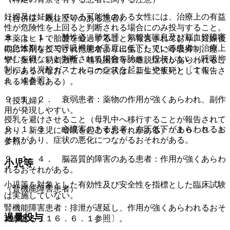
妊婦又は妊娠している可能性のある女性には、治療上の有益
（合併症・既往歴等のある患者）
性が危険性を上回ると判断される場合にのみ投与すること。
９．１．１． 肺性心、肺気腫、気管支喘息及び脳血管障害
本薬はヒトで胎盤を通過することが報告されており、妊娠後
の急性期などで呼吸機能が高度に低下している患者：治療上
期に本剤を投与された患者より出生した児に呼吸抑制、痙
やむを得ないと判断される場合を除き、投与しない（呼吸抑
攣、振戦、易刺激性、哺乳困難等の離脱症状があらわれるこ
制により炭酸ガスナルコーシスを起こしやすい）〔１１．
とがある（なお、これらの症状は、新生児仮死として報告さ
１．４参照〕。
れる場合もある）。
９．１．２． 衰弱患者：薬物の作用が強くあらわれ、副作
（授乳婦）
用が発現しやすい。
授乳を避けさせること（母乳中へ移行することが報告されて
９．１．３． 心障害のある患者：血圧低下があらわれるお
おり、新生児に嗜眠を起こすおそれがある）〔１６．３．１
それがあり、症状の悪化につながるおそれがある。
参照〕。
９．１．４． 脳器質的障害のある患者：作用が強くあらわ
小児等
れるおそれがある。
小児等を対象とした有効性及び安全性を指標とした臨床試験
（腎機能障害患者）
は実施していない。
腎機能障害患者：排泄が遅延し、作用が強くあらわれるおそ
過量投与
れがある〔１６．６．１参照〕。