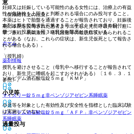
意
妊婦又は妊娠している可能性のある女性には、治療上の有益
性が危険性を上回ると判断される場合にのみ投与すること。
（保険給付上の注意）
本薬はヒトで胎盤を通過することが報告されており、妊娠後
本剤は厚生労働省告示第７５号（平成２４年３月５日付）に
期に本剤を投与された患者より出生した児に呼吸抑制、痙
基づき、投薬は１回３０日分を限度とされている。
攣、振戦、易刺激性、哺乳困難等の離脱症状があらわれるこ
とがある（なお、これらの症状は、新生児仮死として報告さ
ホーム
れる場合もある）。
（授乳婦）
薬剤情報
授乳を避けさせること（母乳中へ移行することが報告されて
おり、新生児に嗜眠を起こすおそれがある）〔１６．３．１
ゾルピデム酒石酸塩錠５ｍｇ「ＫＭＰ」
参照〕。
小児等
マイスリー錠５ｍｇ
非ベンゾジアゼピン系睡眠薬
小児等を対象とした有効性及び安全性を指標とした臨床試験
は実施していない。
ゾルピデム酒石酸塩錠５ｍｇ「ＡＦＰ」
非ベンゾジアゼピン
系睡眠薬
過量投与