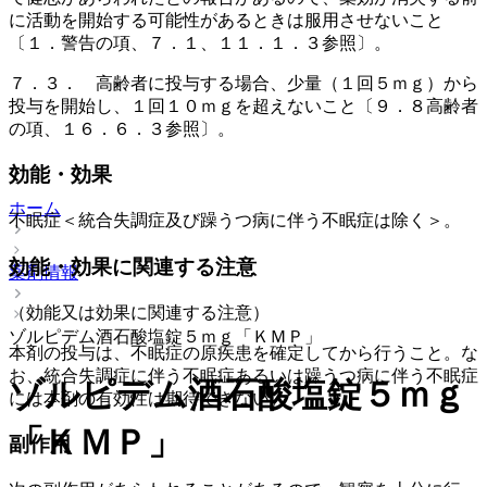
に活動を開始する可能性があるときは服用させないこと
〔１．警告の項、７．１、１１．１．３参照〕。
７．３． 高齢者に投与する場合、少量（１回５ｍｇ）から
投与を開始し、１回１０ｍｇを超えないこと〔９．８高齢者
の項、１６．６．３参照〕。
効能・効果
ホーム
不眠症＜統合失調症及び躁うつ病に伴う不眠症は除く＞。
効能・効果に関連する注意
薬剤情報
（効能又は効果に関連する注意）
ゾルピデム酒石酸塩錠５ｍｇ「ＫＭＰ」
本剤の投与は、不眠症の原疾患を確定してから行うこと。な
お、統合失調症に伴う不眠症あるいは躁うつ病に伴う不眠症
ゾルピデム酒石酸塩錠５ｍｇ
には本剤の有効性は期待できない。
「ＫＭＰ」
副作用