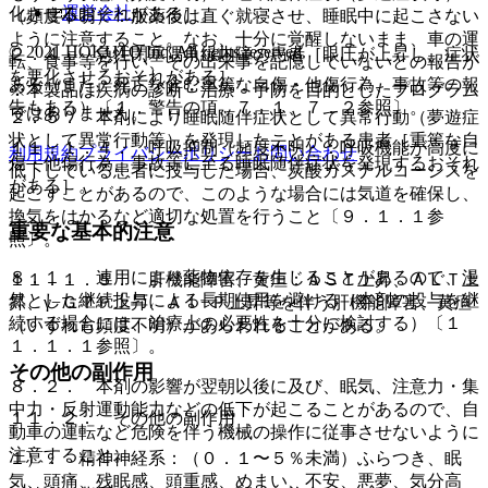
運営会社
化させるおそれがある］。
（頻度不明）：服薬後は直ぐ就寝させ、睡眠中に起こさない
ように注意すること。なお、十分に覚醒しないまま、車の運
© 2021 HOKUTO Inc. All rights reserved.
２．４． 急性閉塞隅角緑内障の患者［眼圧が上昇し、症状
転、食事等を行い、その出来事を記憶していないとの報告が
を悪化させるおそれがある］。
ある（また、死亡を含む重篤な自傷・他傷行為、事故等の報
※本製品は疾病の診断・治療・予防を目的としたプログラム
告もある）〔１．警告の項、７．１、７．２参照〕。
ではありません。
２．５． 本剤により睡眠随伴症状として異常行動（夢遊症
状として異常行動等）を発現したことがある患者［重篤な自
１１．１．４． 呼吸抑制（頻度不明）：呼吸機能が高度に
利用規約
プライバシーポリシー
お問い合わせ
傷・他傷行為、事故等に至る睡眠随伴症状を発現するおそれ
低下している患者に投与した場合、炭酸ガスナルコーシスを
がある］。
起こすことがあるので、このような場合には気道を確保し、
換気をはかるなど適切な処置を行うこと〔９．１．１参
重要な基本的注意
照〕。
８．１． 連用により薬物依存を生じることがあるので、漫
１１．１．５． 肝機能障害、黄疸：ＡＳＴ上昇、ＡＬＴ上
然とした継続投与による長期使用を避ける（本剤の投与を継
昇、γ−ＧＴＰ上昇、Ａｌ−Ｐ上昇等を伴う肝機能障害、黄疸
続する場合には、治療上の必要性を十分に検討する）〔１
（いずれも頻度不明）があらわれることがある。
１．１．１参照〕。
その他の副作用
８．２． 本剤の影響が翌朝以後に及び、眠気、注意力・集
中力・反射運動能力などの低下が起こることがあるので、自
１１．２． その他の副作用
動車の運転など危険を伴う機械の操作に従事させないように
注意すること。
１）． 精神神経系：（０．１〜５％未満）ふらつき、眠
気、頭痛、残眠感、頭重感、めまい、不安、悪夢、気分高