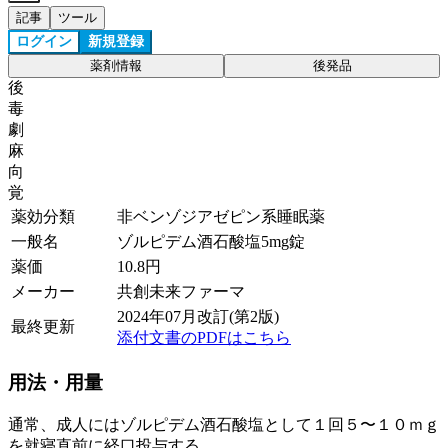
記事
ツール
ログイン
新規登録
薬剤情報
後発品
後
毒
劇
麻
向
覚
薬効分類
非ベンゾジアゼピン系睡眠薬
一般名
ゾルピデム酒石酸塩5mg錠
薬価
10.8
円
メーカー
共創未来ファーマ
2024年07月改訂(第2版)
最終更新
添付文書のPDFはこちら
用法・用量
通常、成人にはゾルピデム酒石酸塩として１回５〜１０ｍｇ
を就寝直前に経口投与する。