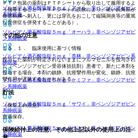
ＰＴＰ包装の薬剤はＰＴＰシートから取り出して服用するよ
ゾルピデム酒石酸塩錠５ｍｇ「アメル」
非ベンゾジアゼピン
う指導すること（ＰＴＰシートの誤飲により、硬い鋭角部が
系睡眠薬
食道粘膜へ刺入し、更には穿孔をおこして縦隔洞炎等の重篤
な合併症を併発することがある）。
ゾルピデム酒石酸塩錠５ｍｇ「オーハラ」
非ベンゾジアゼピ
その他の注意
ン系睡眠薬
１５．１． 臨床使用に基づく情報
ゾルピデム酒石酸塩錠５ｍｇ「杏林」
非ベンゾジアゼピン系
投与した薬剤が特定されないままにフルマゼニルを投与され
睡眠薬
た（ベンゾジアゼピン受容体拮抗剤）患者で、新たに本剤を
投与する場合、本剤の鎮静、抗痙攣作用が変化、鎮静、抗痙
攣作用が遅延するおそれがある。
ゾルピデム酒石酸塩錠５ｍｇ「ケミファ」
非ベンゾジアゼピ
ン系睡眠薬
貯法
ゾルピデム酒石酸塩錠５ｍｇ「サワイ」
非ベンゾジアゼピン
（保管上の注意）
系睡眠薬
室温保存。
ゾルピデム酒石酸塩錠５ｍｇ「サンド」
非ベンゾジアゼピン
保険給付上の注意、その他上記以外の使用上の注
系睡眠薬
意