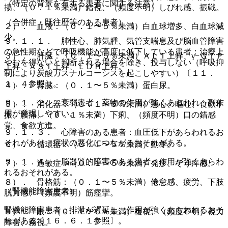
（特定の背景を有する患者に関する注意）
揚、（０．１％未満）錯視、（頻度不明）しびれ感、振戦。
（合併症・既往歴等のある患者）
２）． 血液：（０．１〜５％未満）白血球増多、白血球減
少。
９．１．１． 肺性心、肺気腫、気管支喘息及び脳血管障害
の急性期などで呼吸機能が高度に低下している患者：治療上
３）． 肝臓：（０．１〜５％未満）ＡＬＴ上昇、γ−ＧＴＰ
やむを得ないと判断される場合を除き、投与しない（呼吸抑
上昇、ＡＳＴ上昇、ＬＤＨ上昇。
制により炭酸ガスナルコーシスを起こしやすい）〔１１．
１．４参照〕。
４）． 腎臓：（０．１〜５％未満）蛋白尿。
９．１．２． 衰弱患者：薬物の作用が強くあらわれ、副作
５）． 消化器：（０．１〜５％未満）悪心、嘔吐、食欲不
用が発現しやすい。
振、腹痛、（０．１％未満）下痢、（頻度不明）口の錯感
覚、食欲亢進。
９．１．３． 心障害のある患者：血圧低下があらわれるお
それがあり、症状の悪化につながるおそれがある。
６）． 循環器：（０．１〜５％未満）動悸。
９．１．４． 脳器質的障害のある患者：作用が強くあらわ
７）． 過敏症：（０．１〜５％未満）発疹、そう痒感。
れるおそれがある。
８）． 骨格筋：（０．１〜５％未満）倦怠感、疲労、下肢
（腎機能障害患者）
脱力感、（頻度不明）筋痙攣。
腎機能障害患者：排泄が遅延し、作用が強くあらわれるおそ
９）． 眼：（０．１〜５％未満）複視、（頻度不明）視力
れがある〔１６．６．１参照〕。
障害、霧視。