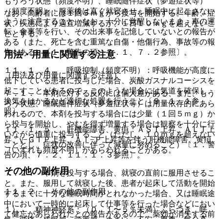
もうろう状態（頻度不明）、睡眠随伴症状（夢遊症状等）
（頻度不明）：服薬後は直ぐ就寝させ、睡眠中に起こさない
なお、高齢者には１回５ｍｇから投与を開始する。年齢、症
ように注意すること。なお、十分に覚醒しないまま、車の運
状、疾患により適宜増減するが、１日１０ｍｇを超えないこ
転、食事等を行い、その出来事を記憶していないとの報告が
ととする。
ある（また、死亡を含む重篤な自傷・他傷行為、事故等の報
告もある）〔１．警告の項、７．１、７．２参照〕。
用法・用量に関連する注意
１１．１．４． 呼吸抑制（頻度不明）：呼吸機能が高度に
（用法及び用量に関連する注意）
低下している患者に投与した場合、炭酸ガスナルコーシスを
起こすことがあるので、このような場合には気道を確保し、
７．１． 本剤に対する反応には個人差がある、また、もう
換気をはかるなど適切な処置を行うこと〔９．１．１参
ろう状態、睡眠随伴症状（夢遊症状等）は用量依存的にあら
照〕。
われるので、本剤を投与する場合には少量（１回５ｍｇ）か
ら投与を開始し、やむを得ず増量する場合は観察を十分に行
１１．１．５． 肝機能障害、黄疸：ＡＳＴ上昇、ＡＬＴ上
いながら慎重に投与すること（ただし、１０ｍｇを超えない
昇、γ−ＧＴＰ上昇、Ａｌ−Ｐ上昇等を伴う肝機能障害、黄疸
こととし、症状の改善に伴って減量に努めること）〔１．警
（いずれも頻度不明）があらわれることがある。
告の項、７．２、１１．１．３参照〕。
その他の副作用
７．２． 本剤を投与する場合、就寝の直前に服用させるこ
と。また、服用して就寝した後、患者が起床して活動を開始
１１．２． その他の副作用
するまでに十分な睡眠時間がとれなかった場合、又は睡眠途
中において一時的に起床して仕事等を行った場合などにおい
１）． 精神神経系：（０．１〜５％未満）ふらつき、眠
て健忘があらわれたとの報告があるので、薬効が消失する前