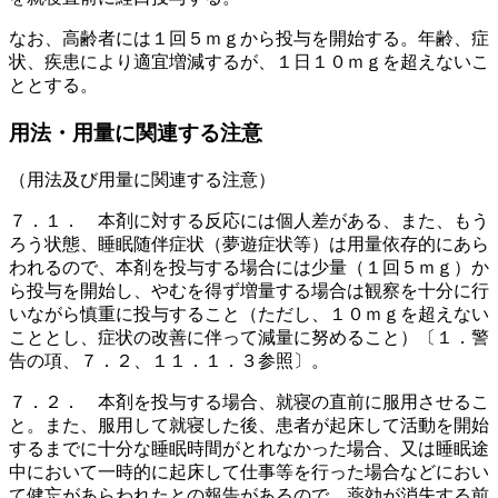
なお、高齢者には１回５ｍｇから投与を開始する。年齢、症
状、疾患により適宜増減するが、１日１０ｍｇを超えないこ
ととする。
用法・用量に関連する注意
（用法及び用量に関連する注意）
７．１． 本剤に対する反応には個人差がある、また、もう
ろう状態、睡眠随伴症状（夢遊症状等）は用量依存的にあら
われるので、本剤を投与する場合には少量（１回５ｍｇ）か
ら投与を開始し、やむを得ず増量する場合は観察を十分に行
いながら慎重に投与すること（ただし、１０ｍｇを超えない
こととし、症状の改善に伴って減量に努めること）〔１．警
告の項、７．２、１１．１．３参照〕。
７．２． 本剤を投与する場合、就寝の直前に服用させるこ
と。また、服用して就寝した後、患者が起床して活動を開始
するまでに十分な睡眠時間がとれなかった場合、又は睡眠途
中において一時的に起床して仕事等を行った場合などにおい
て健忘があらわれたとの報告があるので、薬効が消失する前