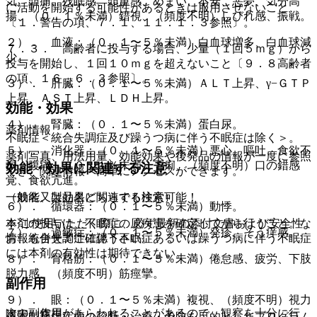
気、頭痛、残眠感、頭重感、めまい、不安、悪夢、気分高
に活動を開始する可能性があるときは服用させないこと
揚、（０．１％未満）錯視、（頻度不明）しびれ感、振戦。
〔１．警告の項、７．１、１１．１．３参照〕。
２）． 血液：（０．１〜５％未満）白血球増多、白血球減
７．３． 高齢者に投与する場合、少量（１回５ｍｇ）から
少。
投与を開始し、１回１０ｍｇを超えないこと〔９．８高齢者
の項、１６．６．３参照〕。
３）． 肝臓：（０．１〜５％未満）ＡＬＴ上昇、γ−ＧＴＰ
上昇、ＡＳＴ上昇、ＬＤＨ上昇。
効能・効果
４）． 腎臓：（０．１〜５％未満）蛋白尿。
薬剤情報
不眠症＜統合失調症及び躁うつ病に伴う不眠症は除く＞。
５）． 消化器：（０．１〜５％未満）悪心、嘔吐、食欲不
薬剤写真、用法用量、効能効果や後発品の情報が一度に参照
振、腹痛、（０．１％未満）下痢、（頻度不明）口の錯感
効能・効果に関連する注意
でき、関連情報へ簡単にアクセスができます。
覚、食欲亢進。
一般名、製品名どちらでも検索可能！
（効能又は効果に関連する注意）
６）． 循環器：（０．１〜５％未満）動悸。
※ ご使用いただく際に、必ず最新の添付文書および安全性
本剤の投与は、不眠症の原疾患を確定してから行うこと。な
７）． 過敏症：（０．１〜５％未満）発疹、そう痒感。
情報も併せてご確認下さい。
お、統合失調症に伴う不眠症あるいは躁うつ病に伴う不眠症
には本剤の有効性は期待できない。
８）． 骨格筋：（０．１〜５％未満）倦怠感、疲労、下肢
脱力感、（頻度不明）筋痙攣。
副作用
９）． 眼：（０．１〜５％未満）複視、（頻度不明）視力
次の副作用があらわれることがあるので、観察を十分に行
障害、霧視。
※本製品は疾病の診断・治療・予防を目的としたプログラム