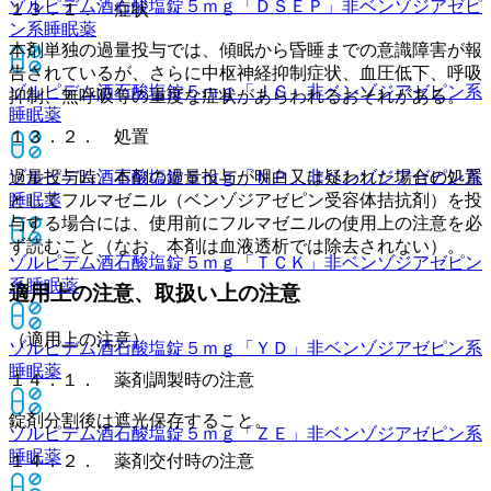
ゾルピデム酒石酸塩錠５ｍｇ「ＤＳＥＰ」
非ベンゾジアゼピ
１３．１． 症状
ン系睡眠薬
本剤単独の過量投与では、傾眠から昏睡までの意識障害が報
告されているが、さらに中枢神経抑制症状、血圧低下、呼吸
ゾルピデム酒石酸塩錠５ｍｇ「ＪＧ」
非ベンゾジアゼピン系
抑制、無呼吸等の重度な症状があらわれるおそれがある。
睡眠薬
１３．２． 処置
ゾルピデム酒石酸塩錠５ｍｇ「ＮＰ」
非ベンゾジアゼピン系
過量投与時、本剤の過量投与が明白又は疑われた場合の処置
睡眠薬
としてフルマゼニル（ベンゾジアゼピン受容体拮抗剤）を投
与する場合には、使用前にフルマゼニルの使用上の注意を必
ず読むこと（なお、本剤は血液透析では除去されない）。
ゾルピデム酒石酸塩錠５ｍｇ「ＴＣＫ」
非ベンゾジアゼピン
系睡眠薬
適用上の注意、取扱い上の注意
（適用上の注意）
ゾルピデム酒石酸塩錠５ｍｇ「ＹＤ」
非ベンゾジアゼピン系
睡眠薬
１４．１． 薬剤調製時の注意
錠剤分割後は遮光保存すること。
ゾルピデム酒石酸塩錠５ｍｇ「ＺＥ」
非ベンゾジアゼピン系
睡眠薬
１４．２． 薬剤交付時の注意