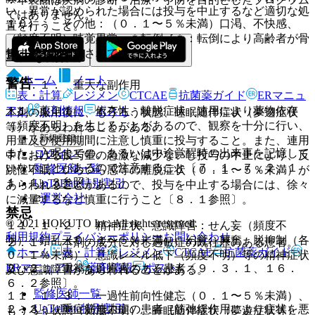
い、異常が認められた場合には投与を中止するなど適切な処
ではありません。
１０）． その他：（０．１〜５％未満）口渇、不快感、
置を行うこと。
（頻度不明）味覚異常、＊転倒［＊：転倒により高齢者が骨
折する例が報告されている］。
重大な副作用
ホーム
ノート
警告
１１．１． 重大な副作用
表・計算
レジメン
CTCAE
抗菌薬ガイド
ERマニュ
アル
薬剤情報
ポスト
１１．１．１． 依存性、離脱症状：連用により薬物依存
本剤の服用後に、もうろう状態、睡眠随伴症状（夢遊症状
（頻度不明）を生じることがあるので、観察を十分に行い、
等）があらわれることがある。
新規登録
用量及び使用期間に注意し慎重に投与すること。また、連用
また、入眠までの、あるいは中途覚醒時の出来事を記憶して
ログイン
中における投与量の急激な減少ないし投与の中止により、反
いないことがあるので注意すること〔７．１、７．２、１
監修医師一覧
跳性不眠、いらいら感等の離脱症状（０．１〜５％未満）が
１．１．３参照〕。
UpToDate特別割引
あらわれることがあるので、投与を中止する場合には、徐々
運営会社
に減量するなど慎重に行うこと〔８．１参照〕。
禁忌
© 2021 HOKUTO Inc. All rights reserved.
１１．１．２． 精神症状、意識障害：せん妄（頻度不
利用規約
プライバシーポリシー
お問い合わせ
明）、錯乱（０．１〜５％未満）、幻覚、興奮、脱抑制（各
２．１． 本剤の成分に対し過敏症の既往歴のある患者。
ホーム
表・計算
レジメン
CTCAE
抗菌薬ガイド
０．１％未満）、意識レベル低下（頻度不明）等の精神症状
ERマニュアル
薬剤情報
ポスト
２．２． 重篤な肝障害のある患者〔９．３．１、１６．
及び意識障害があらわれることがある。
６．２参照〕。
監修医師一覧
１１．１．３． 一過性前向性健忘（０．１〜５％未満）、
UpToDate特別割引
２．３． 重症筋無力症の患者［筋弛緩作用により症状を悪
もうろう状態（頻度不明）、睡眠随伴症状（夢遊症状等）