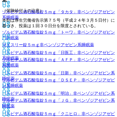
（保険給付上の注意）
ゾルピデム酒石酸塩錠５ｍｇ「タカタ」
非ベンゾジアゼピン
系睡眠薬
本剤は厚生労働省告示第７５号（平成２４年３月５日付）に
基づき、投薬は１回３０日分を限度とされている。
ゾルピデム酒石酸塩錠５ｍｇ「トーワ」
非ベンゾジアゼピン
系睡眠薬
マイスリー錠５ｍｇ
非ベンゾジアゼピン系睡眠薬
ゾルピデム酒石酸塩錠５ｍｇ「日医工」
非ベンゾジアゼピン
系睡眠薬
ゾルピデム酒石酸塩錠５ｍｇ「ＡＦＰ」
非ベンゾジアゼピン
系睡眠薬
ゾルピデム酒石酸塩錠５ｍｇ「日新」
非ベンゾジアゼピン系
睡眠薬
ゾルピデム酒石酸塩錠５ｍｇ「ＤＳＥＰ」
非ベンゾジアゼピ
ン系睡眠薬
ゾルピデム酒石酸塩錠５ｍｇ「明治」
非ベンゾジアゼピン系
睡眠薬
ゾルピデム酒石酸塩錠５ｍｇ「ＪＧ」
非ベンゾジアゼピン系
睡眠薬
ゾルピデム酒石酸塩錠５ｍｇ「クニヒロ」
非ベンゾジアゼピ