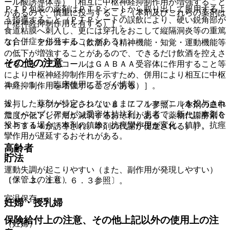
ール酸誘導体等）［相互に中枢神経抑制作用が増強すること
ＰＴＰ包装の薬剤はＰＴＰシートから取り出して服用するよ
があるので、慎重に投与すること（本剤及びこれらの薬剤は
う指導すること（ＰＴＰシートの誤飲により、硬い鋭角部が
中枢神経抑制作用を有する）］。
食道粘膜へ刺入し、更には穿孔をおこして縦隔洞炎等の重篤
な合併症を併発することがある）。
３）． アルコール（飲酒）［精神機能・知覚・運動機能等
の低下が増強することがあるので、できるだけ飲酒を控えさ
その他の注意
せること（アルコールはＧＡＢＡＡ受容体に作用すること等
により中枢神経抑制作用を示すため、併用により相互に中枢
１５．１． 臨床使用に基づく情報
神経抑制作用を増強することがある）］。
投与した薬剤が特定されないままにフルマゼニルを投与され
４）． リファンピシン〔１６．７．１参照〕［本剤の血中
た（ベンゾジアゼピン受容体拮抗剤）患者で、新たに本剤を
濃度が低下し作用が減弱するおそれがある（薬物代謝酵素Ｃ
投与する場合、本剤の鎮静、抗痙攣作用が変化、鎮静、抗痙
ＹＰ３Ａ４が誘導され、本剤の代謝が促進される）］。
攣作用が遅延するおそれがある。
高齢者
貯法
運動失調が起こりやすい（また、副作用が発現しやすい）
（保管上の注意）
〔７．３、１６．６．３参照〕。
室温保存。
妊婦・授乳婦
保険給付上の注意、その他上記以外の使用上の注
（妊婦）