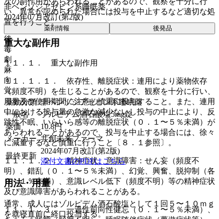
次の副作用があらわれることがあるので、観察を十分に行
非ベンゾジアゼピン系睡眠薬
い、異常が認められた場合には投与を中止するなど適切な処
2024年07月改訂(第2版)
置を行うこと。
薬剤情報
後発品
後
重大な副作用
毒
劇
１１．１． 重大な副作用
麻
向
１１．１．１． 依存性、離脱症状：連用により薬物依存
覚
（頻度不明）を生じることがあるので、観察を十分に行い、
用量及び使用期間に注意し慎重に投与すること。また、連用
薬効分類
非ベンゾジアゼピン系睡眠薬
中における投与量の急激な減少ないし投与の中止により、反
一般名
ゾルピデム酒石酸塩5mg錠
跳性不眠、いらいら感等の離脱症状（０．１〜５％未満）が
薬価
10.8
円
あらわれることがあるので、投与を中止する場合には、徐々
メーカー
共創未来ファーマ
に減量するなど慎重に行うこと〔８．１参照〕。
2024年07月改訂(第2版)
最終更新
１１．１．２． 精神症状、意識障害：せん妄（頻度不
添付文書のPDFはこちら
明）、錯乱（０．１〜５％未満）、幻覚、興奮、脱抑制（各
０．１％未満）、意識レベル低下（頻度不明）等の精神症状
用法・用量
及び意識障害があらわれることがある。
通常、成人にはゾルピデム酒石酸塩として１回５〜１０ｍｇ
１１．１．３． 一過性前向性健忘（０．１〜５％未満）、
を就寝直前に経口投与する。