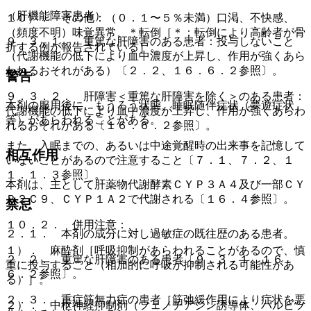
（肝機能障害患者）
１０）． その他：（０．１〜５％未満）口渇、不快感、
（頻度不明）味覚異常、＊転倒［＊：転倒により高齢者が骨
９．３．１． 重篤な肝障害のある患者：投与しないこと
折する例が報告されている］。
（代謝機能の低下により血中濃度が上昇し、作用が強くあら
われるおそれがある）〔２．２、１６．６．２参照〕。
警告
９．３．２． 肝障害＜重篤な肝障害を除く＞のある患者：
本剤の服用後に、もうろう状態、睡眠随伴症状（夢遊症状
代謝機能の低下により血中濃度が上昇し、作用が強くあらわ
等）があらわれることがある。
れるおそれがある〔１６．６．２参照〕。
また、入眠までの、あるいは中途覚醒時の出来事を記憶して
相互作用
いないことがあるので注意すること〔７．１、７．２、１
１．１．３参照〕。
本剤は、主として肝薬物代謝酵素ＣＹＰ３Ａ４及び一部ＣＹ
Ｐ２Ｃ９、ＣＹＰ１Ａ２で代謝される〔１６．４参照〕。
禁忌
１０．２． 併用注意：
２．１． 本剤の成分に対し過敏症の既往歴のある患者。
１）． 麻酔剤［呼吸抑制があらわれることがあるので、慎
２．２． 重篤な肝障害のある患者〔９．３．１、１６．
重に投与すること（相加的に呼吸が抑制される可能性があ
６．２参照〕。
る）］。
２．３． 重症筋無力症の患者［筋弛緩作用により症状を悪
２）． 中枢神経抑制剤（フェノチアジン誘導体、バルビツ