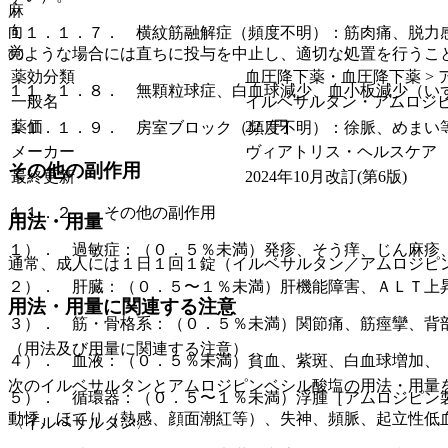
麻
向
１１．１．７． 横紋筋融解症（頻度不明）：筋肉痛、脱力
覚
のような場合には直ちに投与を中止し、適切な処置を行うこ
薬効分類
血圧降下薬・血圧降下薬 > アン
１１．１．８． 無顆粒球症、白血球減少、血小板減少（い
一般名
イルベサルタン・アムロジピン
薬価
22.7
円
１１．１．９． 房室ブロック（頻度不明）：徐脈、めまい
メーカー
ヴィアトリス・ヘルスケア
その他の副作用
最終更新
2024年10月改訂(第6版)
１１．２． その他の副作用
用法・用量
１）． 過敏症：（０．５％未満）発疹、そう痒、じん麻疹
通常、成人には１日１回１錠（イルベサルタン／アムロジピ
２）． 肝臓：（０．５〜１％未満）肝機能障害、ＡＬＴ上
用法・用量に関連する注意
３）． 筋・骨格系：（０．５％未満）関節痛、筋痙攣、背
（用法及び用量に関連する注意）
４）． 血液：（０．５％未満）貧血、紫斑、白血球増加、
次のイルベサルタンとアムロジピンベシル酸塩の用法・用量
５）． 循環器：（０．５〜１％未満）浮腫［アムロジピン
動悸、ほてり（熱感、顔面潮紅等）、失神、頻脈、起立性低
〈イルベサルタン〉