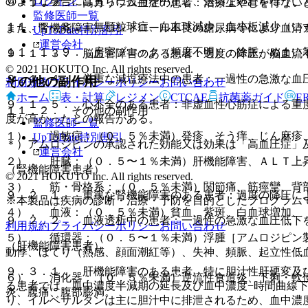
ログイン
のような場合には直ちに投与を中止し、適切な処置を行うこ
９．１．２． 高カリウム血症の患者：治療上やむを得ない
監修医師一覧
１１．１．８． 無顆粒球症、白血球減少、血小板減少（い
また、腎機能障害、コントロール不良の糖尿病等により血清
UpToDate特別割引
運営会社
１１．１．９． 房室ブロック（頻度不明）：徐脈、めまい
９．１．３． 脳血管障害のある患者：過度の降圧が脳血流
© 2021 HOKUTO Inc. All rights reserved.
９．１．４． 厳重な減塩療法中の患者：一過性の急激な血
その他の副作用
利用規約
プライバシーポリシー
お問い合わせ
ホーム
表・計算
レジメン
CTCAE
抗菌薬ガイド
E
９．１．５． 心不全のある患者：非虚血性心筋症による重
１１．２． その他の副作用
度が高かったとの報告がある。
監修医師一覧
１）． 過敏症：（０．５％未満）発疹、そう痒、じん麻疹
UpToDate特別割引
＊）アムロジピンの承認された効能又は効果は「高血圧症」
運営会社
２）． 肝臓：（０．５〜１％未満）肝機能障害、ＡＬＴ上
（腎機能障害患者）
© 2021 HOKUTO Inc. All rights reserved.
３）． 筋・骨格系：（０．５％未満）関節痛、筋痙攣、背
９．２．１． 重篤な腎機能障害のある患者：過度の降圧に
※本製品は疾病の診断・治療・予防を目的としたプログラム
４）． 血液：（０．５％未満）貧血、紫斑、白血球増加、
９．２．２． 血液透析中の患者：一過性の急激な血圧低下
利用規約
プライバシーポリシー
お問い合わせ
５）． 循環器：（０．５〜１％未満）浮腫［アムロジピン
（肝機能障害患者）
動悸、ほてり（熱感、顔面潮紅等）、失神、頻脈、起立性低
９．３．１． 肝機能障害のある患者、特に胆汁性肝硬変及
６）． 消化器：（０．５％未満）逆流性食道炎、下痢・軟
る患者では、血中濃度半減期の延長及び血中濃度−時間曲線
炎、腹痛、腹部膨満。
り、イルベサルタンは主に胆汁中に排泄されるため、血中濃