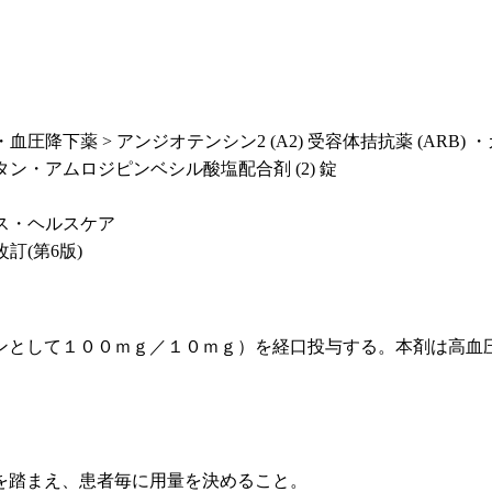
圧降下薬 > アンジオテンシン2 (A2) 受容体拮抗薬 (ARB) ・
ン・アムロジピンベシル酸塩配合剤 (2) 錠
ス・ヘルスケア
改訂(第6版)
ンとして１００ｍｇ／１０ｍｇ）を経口投与する。本剤は高血
を踏まえ、患者毎に用量を決めること。