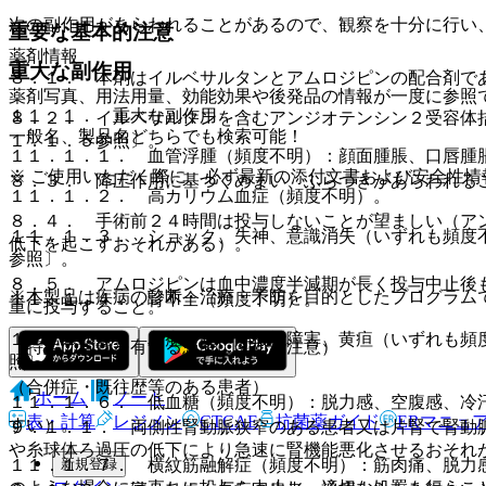
次の副作用があらわれることがあるので、観察を十分に行い
重要な基本的注意
薬剤情報
重大な副作用
８．１． 本剤はイルベサルタンとアムロジピンの配合剤で
薬剤写真、用法用量、効能効果や後発品の情報が一度に参照
１１．１． 重大な副作用
８．２． イルベサルタンを含むアンジオテンシン２受容体
一般名、製品名どちらでも検索可能！
１．１．５参照〕。
１１．１．１． 血管浮腫（頻度不明）：顔面腫脹、口唇腫
※ ご使用いただく際に、必ず最新の添付文書および安全性情
８．３． 降圧作用に基づくめまい、ふらつきがあらわれる
１１．１．２． 高カリウム血症（頻度不明）。
８．４． 手術前２４時間は投与しないことが望ましい（ア
１１．１．３． ショック、失神、意識消失（いずれも頻度
低下を起こすおそれがある）。
参照〕。
８．５． アムロジピンは血中濃度半減期が長く投与中止後
※本製品は疾病の診断・治療・予防を目的としたプログラム
１１．１．４． 腎不全（頻度不明）。
重に投与すること。
１１．１．５． 劇症肝炎、肝機能障害、黄疸（いずれも頻
（特定の背景を有する患者に関する注意）
照〕。
（合併症・既往歴等のある患者）
ホーム
ノート
１１．１．６． 低血糖（頻度不明）：脱力感、空腹感、冷
表・計算
レジメン
CTCAE
抗菌薬ガイド
ERマニュ
すい）。
９．１．１． 両側性腎動脈狭窄のある患者又は片腎で腎動
や糸球体ろ過圧の低下により急速に腎機能悪化させるおそれ
新規登録
１１．１．７． 横紋筋融解症（頻度不明）：筋肉痛、脱力