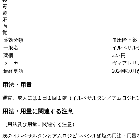
毒
劇
麻
向
覚
薬効分類
血圧降下薬・血
一般名
イルベサルタ
薬価
22.7
円
メーカー
ヴィアトリ
最終更新
2024年10月
用法・用量
通常、成人には１日１回１錠（イルベサルタン／アムロジピ
用法・用量に関連する注意
（用法及び用量に関連する注意）
次のイルベサルタンとアムロジピンベシル酸塩の用法・用量