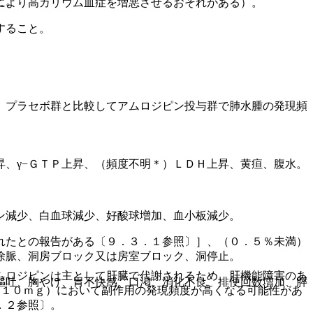
と。
により高カリウム血症を増悪させるおそれがある）。
すること。
、プラセボ群と比較してアムロジピン投与群で肺水腫の発現頻
、γ−ＧＴＰ上昇、（頻度不明＊）ＬＤＨ上昇、黄疸、腹水。
ン減少、白血球減少、好酸球増加、血小板減少。
れたとの報告がある〔９．３．１参照〕］、（０．５％未満）
徐脈、洞房ブロック又は房室ブロック、洞停止。
ムロジピンは主として肝臓で代謝されるため、肝機能障害のあ
嘔吐、胸やけ、胃不快感、口渇、消化不良、排便回数増加、膵
（１０ｍｇ）において副作用の発現頻度が高くなる可能性があ
．２参照〕。