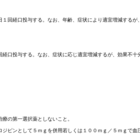
日１回経口投与する。なお、年齢、症状により適宜増減するが
回経口投与する。なお、症状に応じ適宜増減するが、効果不十
治療の第一選択薬としないこと。
ロジピンとして５ｍｇを併用若しくは１００ｍｇ／５ｍｇで血