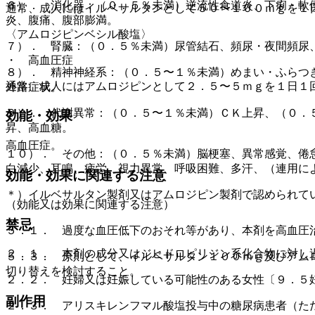
６）． 消化器：（０．５％未満）逆流性食道炎、下痢・軟
通常、成人にはイルベサルタンとして５０〜１００ｍｇを１
炎、腹痛、腹部膨満。
〈アムロジピンベシル酸塩〉
７）． 腎臓：（０．５％未満）尿管結石、頻尿・夜間頻尿
・ 高血圧症
８）． 精神神経系：（０．５〜１％未満）めまい・ふらつ
通常、成人にはアムロジピンとして２．５〜５ｍｇを１日１
外路症状。
９）． 代謝異常：（０．５〜１％未満）ＣＫ上昇、（０．
効能・効果
昇、高血糖。
高血圧症。
１０）． その他：（０．５％未満）脳梗塞、異常感覚、倦
白減少、耳鳴、疲労、視力異常、呼吸困難、多汗、（連用に
効能・効果に関連する注意
＊）イルベサルタン製剤又はアムロジピン製剤で認められて
（効能又は効果に関連する注意）
禁忌
５．１． 過度な血圧低下のおそれ等があり、本剤を高血圧
２．１． 本剤の成分又はジヒドロピリジン系化合物に対し
５．３． 原則として、イルベサルタン１００ｍｇ及びアム
切り替えを検討すること。
２．２． 妊婦又は妊娠している可能性のある女性〔９．５
副作用
２．３． アリスキレンフマル酸塩投与中の糖尿病患者（た