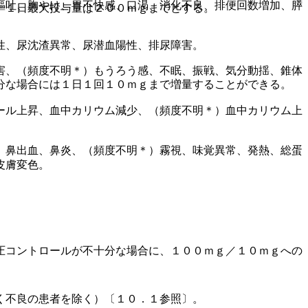
嘔吐、胸やけ、胃不快感、口渇、消化不良、排便回数増加、膵
、１日最大投与量は２００ｍｇまでとする。
性、尿沈渣異常、尿潜血陽性、排尿障害。
害、（頻度不明＊）もうろう感、不眠、振戦、気分動揺、錐体
分な場合には１日１回１０ｍｇまで増量することができる。
ール上昇、血中カリウム減少、（頻度不明＊）血中カリウム上
、鼻出血、鼻炎、（頻度不明＊）霧視、味覚異常、発熱、総蛋
皮膚変色。
圧コントロールが不十分な場合に、１００ｍｇ／１０ｍｇへの
く不良の患者を除く）〔１０．１参照〕。