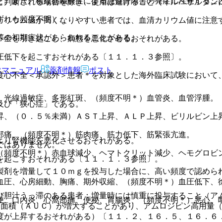
と。また、横紋筋融解症による急性腎障害の発症に注意するこ
と判断される場合を除き、使用は避けること（イルベサルタン
ずれも頻度不明）。
カリウム値が高くなりやすい患者では、血清カリウム値に注意
等の初期症状があらわれることがある。
不全を引き起こし、病態を悪化させるおそれがある。
圧低下を起こすおそれがある〔１１．１．３参照〕。
Rマニュアル
薬剤情報
ポスト
度心不全＜承認外＞患者＊を対象とした海外臨床試験において
、光線過敏症、多形紅斑、（頻度不明＊）血管炎、血管浮腫。
及び「狭心症」である。
昇、（０．５％未満）ＡＳＴ上昇、ＡＬＰ上昇、ビリルビン上昇
部痛、（頻度不明＊）筋肉痛、筋力低下、筋緊張亢進。
より腎機能を悪化させるおそれがある。
ではありません。
（頻度不明＊）赤血球減少、ヘマトクリット減少、ヘモグロビ
を起こすおそれがある〔１１．１．３参照〕。
製剤を増量して１０ｍｇを投与した場合に、高い頻度で認めら
血圧、心房細動、胸痛、期外収縮、（頻度不明＊）血圧低下、
び胆汁うっ滞のある患者：増量時には慎重に投与すること（ア
便、口内炎、心窩部痛、便秘、胃腸炎、（頻度不明＊）悪心、
下面積（ＡＵＣ）が増大することがあり、アムロジピン高用量
度が上昇するおそれがある）〔１１．２、１６．５、１６．６