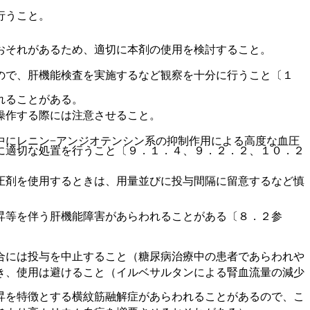
行うこと。
おそれがあるため、適切に本剤の使用を検討すること。
ので、肝機能検査を実施するなど観察を十分に行うこと〔１
れることがある。
操作する際には注意させること。
中にレニン−アンジオテンシン系の抑制作用による高度な血圧
に適切な処置を行うこと〔９．１．４、９．２．２、１０．２
圧剤を使用するときは、用量並びに投与間隔に留意するなど慎
昇等を伴う肝機能障害があらわれることがある〔８．２参
合には投与を中止すること（糖尿病治療中の患者であらわれや
き、使用は避けること（イルベサルタンによる腎血流量の減少
昇を特徴とする横紋筋融解症があらわれることがあるので、こ