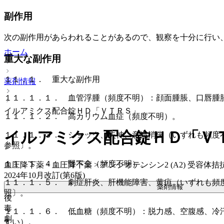
副作用
次の副作用があらわれることがあるので、観察を十分に行い
ホーム
重大な副作用
１１．１． 重大な副作用
薬剤情報
１１．１．１． 血管浮腫（頻度不明）：顔面腫脹、口唇腫
イルアミクス配合錠ＨＤ「ＶＴＲＳ」
１１．１．２． 高カリウム血症（頻度不明）。
イルアミクス配合錠ＨＤ「Ｖ
１１．１．３． ショック、失神、意識消失（いずれも頻度
参照〕。
１１．１．４． 腎不全（頻度不明）。
血圧降下薬・血圧降下薬 > アンジオテンシン2 (A2) 受容体拮抗薬 
2024年10月改訂(第6版)
１１．１．５． 劇症肝炎、肝機能障害、黄疸（いずれも頻
薬剤情報
照〕。
後
毒
１１．１．６． 低血糖（頻度不明）：脱力感、空腹感、冷
劇
すい）。