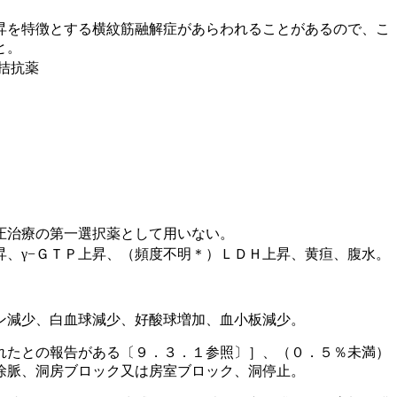
昇を特徴とする横紋筋融解症があらわれることがあるので、こ
と。
 拮抗薬
圧治療の第一選択薬として用いない。
、γ−ＧＴＰ上昇、（頻度不明＊）ＬＤＨ上昇、黄疸、腹水。
ン減少、白血球減少、好酸球増加、血小板減少。
れたとの報告がある〔９．３．１参照〕］、（０．５％未満）
徐脈、洞房ブロック又は房室ブロック、洞停止。