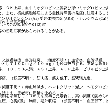
感、ＣＫ上昇、血中ミオグロビン上昇及び尿中ミオグロビン上
と。また、横紋筋融解症による急性腎障害の発症に注意するこ
ジオテンシン2 (A2) 受容体拮抗薬 (ARB) ・カルシウム (Ca)
ずれも頻度不明）。
ベシル酸塩配合剤 (2) 錠
等の初期症状があらわれることがある。
、光線過敏症、多形紅斑、（頻度不明＊）血管炎、血管浮腫。
ンとして１００ｍｇ／１０ｍｇ）を経口投与する。本剤は高血
昇、（０．５％未満）ＡＳＴ上昇、ＡＬＰ上昇、ビリルビン上昇
部痛、（頻度不明＊）筋肉痛、筋力低下、筋緊張亢進。
（頻度不明＊）赤血球減少、ヘマトクリット減少、ヘモグロビ
を踏まえ、患者毎に用量を決めること。
製剤を増量して１０ｍｇを投与した場合に、高い頻度で認めら
血圧、心房細動、胸痛、期外収縮、（頻度不明＊）血圧低下、