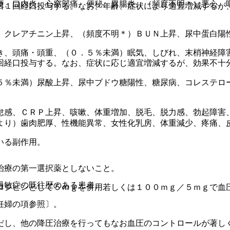
便、口内炎、心窩部痛、便秘、胃腸炎、（頻度不明＊）悪心、
日１回経口投与する。なお、年齢、症状により適宜増減するが
、クレアチニン上昇、（頻度不明＊）ＢＵＮ上昇、尿中蛋白陽
き、頭痛・頭重、（０．５％未満）眠気、しびれ、末梢神経障
回経口投与する。なお、症状に応じ適宜増減するが、効果不十
５％未満）尿酸上昇、尿中ブドウ糖陽性、糖尿病、コレステロ
怠感、ＣＲＰ上昇、咳嗽、体重増加、脱毛、脱力感、勃起障害
より）歯肉肥厚、性機能異常、女性化乳房、体重減少、疼痛、
いる副作用。
治療の第一選択薬としないこと。
過敏症の既往歴のある患者。
ロジピンとして５ｍｇを併用若しくは１００ｍｇ／５ｍｇで血
妊婦の項参照〕。
だし、他の降圧治療を行ってもなお血圧のコントロールが著し