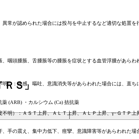
、異常が認められた場合には投与を中止するなど適切な処置を
脹、咽頭腫脹、舌腫脹等の腫脹を症状とする血管浮腫があらわ
ＴＲＳ」
不明）：冷感、嘔吐、意識消失等があらわれた場合には、直ち
(ARB) ・カルシウム (Ca) 拮抗薬
度不明）：ＡＳＴ上昇、ＡＬＴ上昇、ＡＬＰ上昇、γ−ＧＴＰ上
汗、手の震え、集中力低下、痙攣、意識障害等があらわれた場