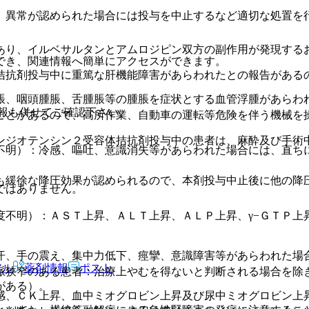
、異常が認められた場合には投与を中止するなど適切な処置を
あり、イルベサルタンとアムロジピン双方の副作用が発現する
でき、関連情報へ簡単にアクセスができます。
拮抗剤投与中に重篤な肝機能障害があらわれたとの報告がある
脹、咽頭腫脹、舌腫脹等の腫脹を症状とする血管浮腫があらわ
報も併せてご確認下さい。
ことがあるので、高所作業、自動車の運転等危険を伴う機械を
ンジオテンシン２受容体拮抗剤投与中の患者は、麻酔及び手術
不明）：冷感、嘔吐、意識消失等があらわれた場合には、直ち
も緩徐な降圧効果が認められるので、本剤投与中止後に他の降
ではありません。
度不明）：ＡＳＴ上昇、ＡＬＴ上昇、ＡＬＰ上昇、γ−ＧＴＰ上
汗、手の震え、集中力低下、痙攣、意識障害等があらわれた場
アル
薬剤情報
ポスト
脈狭窄のある患者：治療上やむを得ないと判断される場合を除
がある）。
感、ＣＫ上昇、血中ミオグロビン上昇及び尿中ミオグロビン上