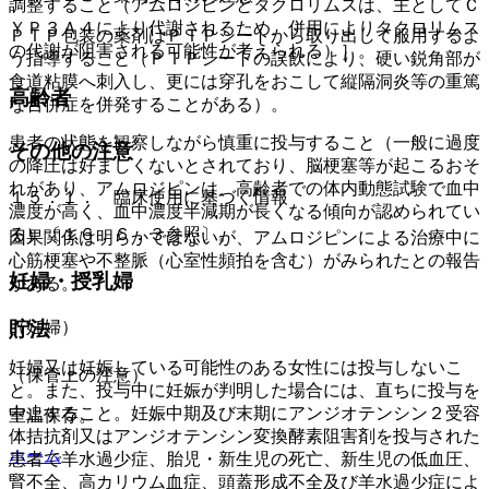
調整すること（アムロジピンとタクロリムスは、主としてＣ
ＹＰ３Ａ４により代謝されるため、併用によりタクロリムス
ＰＴＰ包装の薬剤はＰＴＰシートから取り出して服用するよ
の代謝が阻害される可能性が考えられる）］。
う指導すること（ＰＴＰシートの誤飲により、硬い鋭角部が
食道粘膜へ刺入し、更には穿孔をおこして縦隔洞炎等の重篤
高齢者
な合併症を併発することがある）。
患者の状態を観察しながら慎重に投与すること（一般に過度
その他の注意
の降圧は好ましくないとされており、脳梗塞等が起こるおそ
れがあり、アムロジピンは、高齢者での体内動態試験で血中
１５．１． 臨床使用に基づく情報
濃度が高く、血中濃度半減期が長くなる傾向が認められてい
る）〔１６．６．３参照〕。
因果関係は明らかではないが、アムロジピンによる治療中に
心筋梗塞や不整脈（心室性頻拍を含む）がみられたとの報告
妊婦・授乳婦
がある。
（妊婦）
貯法
妊婦又は妊娠している可能性のある女性には投与しないこ
（保管上の注意）
と。また、投与中に妊娠が判明した場合には、直ちに投与を
中止すること。妊娠中期及び末期にアンジオテンシン２受容
室温保存。
体拮抗剤又はアンジオテンシン変換酵素阻害剤を投与された
ホーム
患者で羊水過少症、胎児・新生児の死亡、新生児の低血圧、
腎不全、高カリウム血症、頭蓋形成不全及び羊水過少症によ