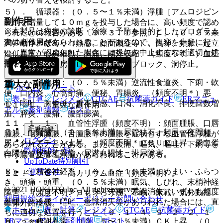
５）． 循環器：（０．５〜１％未満）浮腫［アムロジピン
副作用
製剤を増量して１０ｍｇを投与した場合に、高い頻度で認め
※本製品は疾病の診断・治療・予防を目的としたプログラム
られたとの報告がある〔９．３．１参照〕］、（０．５％未
ではありません。
次の副作用があらわれることがあるので、観察を十分に行
満）動悸、ほてり（熱感、顔面潮紅等）、失神、頻脈、起立
い、異常が認められた場合には投与を中止するなど適切な処
性低血圧、心房細動、胸痛、期外収縮、（頻度不明＊）血圧
置を行うこと。
低下、徐脈、洞房ブロック又は房室ブロック、洞停止。
６）． 消化器：（０．５％未満）逆流性食道炎、下痢・軟
重大な副作用
ホーム
ノート
便、口内炎、心窩部痛、便秘、胃腸炎、（頻度不明＊）悪
表・計算
レジメン
CTCAE
抗菌薬ガイド
ERマニュ
心、嘔吐、胸やけ、胃不快感、口渇、消化不良、排便回数増
１１．１． 重大な副作用
アル
薬剤情報
ポスト
加、膵炎、腹痛、腹部膨満。
１１．１．１． 血管性浮腫（頻度不明）：顔面腫脹、口唇
新規登録
７）． 腎臓：（０．５％未満）尿管結石、頻尿・夜間頻
腫脹、咽頭腫脹、舌腫脹等の腫脹を症状とする血管性浮腫が
ログイン
尿、クレアチニン上昇、（頻度不明＊）ＢＵＮ上昇、尿中蛋
あらわれることがある。また、腹痛、嘔気、嘔吐、下痢等を
監修医師一覧
白陽性、尿沈渣異常、尿潜血陽性、排尿障害。
伴う腸管血管性浮腫があらわれることがある。
UpToDate特別割引
運営会社
８）． 精神神経系：（０．５〜１％未満）めまい・ふらつ
１１．１．２． 高カリウム血症（頻度不明）。
き、頭痛・頭重、（０．５％未満）眠気、しびれ、末梢神経
© 2021 HOKUTO Inc. All rights reserved.
１１．１．３． ショック、失神、意識消失（いずれも頻度
障害、（頻度不明＊）もうろう感、不眠、振戦、気分動揺、
利用規約
プライバシーポリシー
お問い合わせ
不明）：冷感、嘔吐、意識消失等があらわれた場合には、直
錐体外路症状。
ホーム
表・計算
レジメン
CTCAE
抗菌薬ガイド
ちに適切な処置を行うこと〔９．１．４、９．２．２、１
ERマニュアル
薬剤情報
ポスト
９）． 代謝異常：（０．５〜１％未満）ＣＫ上昇、（０．
０．２参照〕。