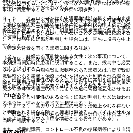
術中にレニン−アンジオテンシン系の抑制作用による高度な
にのみ投与すること。また、投与が必要な場合には次の注意
血圧低下を起こすおそれがある）。
事項に留意すること〔９．５妊婦の項参照〕。
８．５． アムロジピンは血中濃度半減期が長く投与中止後
（１）． 妊娠する可能性のある女性：妊娠する可能性のあ
も緩徐な降圧効果が認められるので、本剤投与中止後に他の
る女性の場合、本剤投与開始前に妊娠していないことを確認
降圧剤を使用するときは、用量並びに投与間隔に留意するな
し、本剤投与中も、妊娠していないことを定期的に確認する
ど慎重に投与すること。
こと。投与中に妊娠が判明した場合には、直ちに投与を中止
すること。
（特定の背景を有する患者に関する注意）
（２）． 妊娠する可能性のある女性：次の事項について、
（合併症・既往歴等のある患者）
本剤投与開始時に患者に説明すること。また、投与中も必要
に応じ説明すること。
９．１．１． 両側性腎動脈狭窄のある患者又は片腎で腎動
脈狭窄のある患者：治療上やむを得ないと判断される場合を
・ 妊娠する可能性のある女性：妊娠中に本剤を使用した場
除き、使用は避けること（イルベサルタンによる腎血流量の
合、胎児・新生児に影響を及ぼすリスクがあること。
減少や糸球体ろ過圧の低下により急速に腎機能悪化させるお
それがある）。
・ 妊娠する可能性のある女性：妊娠が判明した又は疑われ
る場合は、速やかに担当医に相談すること。
９．１．２． 高カリウム血症の患者：治療上やむを得ない
と判断される場合を除き、使用は避けること（イルベサルタ
・ 妊娠する可能性のある女性：妊娠を計画する場合は、担
ンにより高カリウム血症を増悪させるおそれがある）。
当医に相談すること。
また、腎機能障害、コントロール不良の糖尿病等により血清
相互作用