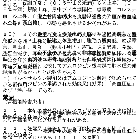
９）． 代謝異常：（０．５〜１％未満）ＣＫ上昇、（０．
意すること。
５％未満）尿酸上昇、尿中ブドウ糖陽性、糖尿病、コレステ
ロール上昇、血中カリウム減少、（頻度不明＊）血中カリウ
９．１．３． 脳血管障害のある患者：過度の降圧が脳血流
ム上昇、高血糖。
不全を引き起こし、病態を悪化させるおそれがある。
１０）． その他：（０．５％未満）脳梗塞、異常感覚、倦
９．１．４． 厳重な減塩療法中の患者：一過性の急激な血
怠感、ＣＲＰ上昇、咳嗽、体重増加、脱毛、脱力感、勃起障
圧低下を起こすおそれがある〔１１．１．３参照〕。
害、鼻出血、鼻炎、（頻度不明＊）霧視、味覚異常、発熱、
９．１．５． 心不全のある患者：非虚血性心筋症による重
総蛋白減少、耳鳴、疲労、視力異常、呼吸困難、多汗、（連
度心不全＜承認外＞患者＊を対象とした海外臨床試験におい
用により）歯肉肥厚、性機能異常、女性化乳房、体重減少、
て、プラセボ群と比較してアムロジピン投与群で肺水腫の発
疼痛、皮膚変色。
現頻度が高かったとの報告がある。
＊）イルベサルタン製剤又はアムロジピン製剤で認められて
＊）アムロジピンの承認された効能又は効果は「高血圧症」
いる副作用。
及び「狭心症」である。
禁忌
（腎機能障害患者）
２．１． 本剤の成分又はジヒドロピリジン系化合物に対し
９．２．１． 重篤な腎機能障害のある患者：過度の降圧に
過敏症の既往歴のある患者。
より腎機能を悪化させるおそれがある。
２．２． 妊婦又は妊娠している可能性のある女性〔９．５
９．２．２． 血液透析中の患者：一過性の急激な血圧低下
妊婦の項参照〕。
を起こすおそれがある〔１１．１．３参照〕。