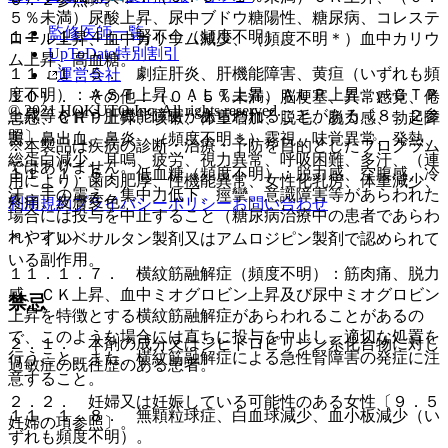
５％未満）尿酸上昇、尿中ブドウ糖陽性、糖尿病、コレステ
監修医師一覧
１１．１．４． 腎不全（頻度不明）。
ロール上昇、血中カリウム減少、（頻度不明＊）血中カリウ
UpToDate特別割引
ム上昇、高血糖。
１１．１．５． 劇症肝炎、肝機能障害、黄疸（いずれも頻
運営会社
度不明）：ＡＳＴ上昇、ＡＬＴ上昇、ＡＬＰ上昇、γ−ＧＴＰ
１０）． その他：（０．５％未満）脳梗塞、異常感覚、倦
© 2021 HOKUTO Inc. All rights reserved.
上昇等を伴う肝機能障害があらわれることがある〔８．２参
怠感、ＣＲＰ上昇、咳嗽、体重増加、脱毛、脱力感、勃起障
照〕。
害、鼻出血、鼻炎、（頻度不明＊）霧視、味覚異常、発熱、
※本製品は疾病の診断・治療・予防を目的としたプログラム
総蛋白減少、耳鳴、疲労、視力異常、呼吸困難、多汗、（連
ではありません。
１１．１．６． 低血糖（頻度不明）：脱力感、空腹感、冷
用により）歯肉肥厚、性機能異常、女性化乳房、体重減少、
汗、手の震え、集中力低下、痙攣、意識障害等があらわれた
疼痛、皮膚変色。
利用規約
プライバシーポリシー
お問い合わせ
場合には投与を中止すること（糖尿病治療中の患者であらわ
れやすい）。
＊）イルベサルタン製剤又はアムロジピン製剤で認められて
いる副作用。
１１．１．７． 横紋筋融解症（頻度不明）：筋肉痛、脱力
感、ＣＫ上昇、血中ミオグロビン上昇及び尿中ミオグロビン
禁忌
上昇を特徴とする横紋筋融解症があらわれることがあるの
で、このような場合には直ちに投与を中止し、適切な処置を
２．１． 本剤の成分又はジヒドロピリジン系化合物に対し
行うこと。また、横紋筋融解症による急性腎障害の発症に注
過敏症の既往歴のある患者。
意すること。
２．２． 妊婦又は妊娠している可能性のある女性〔９．５
１１．１．８． 無顆粒球症、白血球減少、血小板減少（い
妊婦の項参照〕。
ずれも頻度不明）。