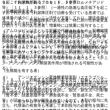
を起こすおそれがある〔１１．１．３参照〕。
２）． 利尿降圧剤（フロセミド、トリクロルメチアジド
等）〔１１．１．３参照〕［一過性の急激な血圧低下を起こ
（肝機能障害患者）
すおそれがある（利尿降圧剤で治療を受けている患者では、
体液量の減少によりレニン活性が亢進しており、降圧作用が
９．３．１． 肝機能障害のある患者、特に胆汁性肝硬変及
増強するおそれがある）］。
び胆汁うっ滞のある患者：増量時には慎重に投与すること
（アムロジピンは主として肝臓で代謝されるため、肝機能障
３）． アリスキレンフマル酸塩［腎機能障害、高カリウム
害のある患者では、血中濃度半減期の延長及び血中濃度−時
血症及び低血圧を起こすおそれがある（レニン−アンジオテ
間曲線下面積（ＡＵＣ）が増大することがあり、アムロジピ
ンシン系阻害作用が増強される可能性がある）。なお、ｅＧ
ン高用量（１０ｍｇ）において副作用の発現頻度が高くなる
ＦＲが６０ｍＬ／ｍｉｎ／１．７３u未満の腎機能障害のあ
可能性があり、イルベサルタンは主に胆汁中に排泄されるた
る患者へのアリスキレンフマル酸塩との併用については、治
め、血中濃度が上昇するおそれがある）〔１１．２、１６．
療上やむを得ないと判断される場合を除き避けること（レニ
５、１６．６．２参照〕。
ン−アンジオテンシン系阻害作用が増強される可能性があ
る）］。
（生殖能を有する者）
４）． アンジオテンシン変換酵素阻害剤（エナラプリル、
９．４．１． 妊娠する可能性のある女性：妊娠しているこ
イミダプリル等）［腎機能障害、高カリウム血症及び低血圧
とが把握されずアンジオテンシン変換酵素阻害剤又はアンジ
を起こすおそれがある（レニン−アンジオテンシン系阻害作
オテンシン２受容体拮抗剤を使用し、胎児・新生児への影響
用が増強される可能性がある）］。
（腎不全、頭蓋形成不全・肺形成不全・腎形成不全、死亡
等）が認められた例が報告されているので、本剤の投与に先
５）． 非ステロイド性抗炎症薬（ＮＳＡＩＤｓ）：
立ち、代替薬の有無等も考慮して本剤投与の必要性を慎重に