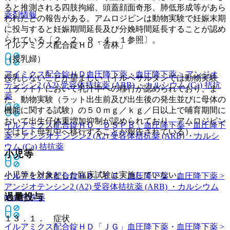
ると推測される四肢拘縮、頭蓋顔面奇形、肺低形成等があら
薬剤情報
われたとの報告がある。アムロジピンは動物実験で妊娠末期
に投与すると妊娠期間延長及び分娩時間延長することが認め
られている〔２．２、９．４．１参照〕。
イルアミクス配合錠ＨＤ「杏林」
（授乳婦）
アイミクス配合錠ＨＤ
血圧降下薬・血圧降下薬 > アンジオ
授乳しないことが望ましい（イルベサルタンでは動物実験
テンシン2 (A2) 受容体拮抗薬 (ARB) ・カルシウム (Ca) 拮抗
（ラット）において乳汁中への移行が認められており、ま
薬
た、動物実験（ラット出生前及び出生後の発生並びに母体の
機能に関する試験）の５０ｍｇ／ｋｇ／日以上で哺育期間に
おいて出生仔体重増加抑制が認められており、アムロジピン
イルアミクス配合錠ＨＤ「ＤＳＰＢ」
血圧降下薬・血圧降下
ではヒト母乳中へ移行することが報告されている）。
薬 > アンジオテンシン2 (A2) 受容体拮抗薬 (ARB) ・カルシ
ウム (Ca) 拮抗薬
小児等
小児等を対象とした臨床試験は実施していない。
イルアミクス配合錠ＨＤ「ＥＥ」
血圧降下薬・血圧降下薬 >
アンジオテンシン2 (A2) 受容体拮抗薬 (ARB) ・カルシウム
過量投与
(Ca) 拮抗薬
１３．１． 症状
イルアミクス配合錠ＨＤ「ＪＧ」
血圧降下薬・血圧降下薬 >