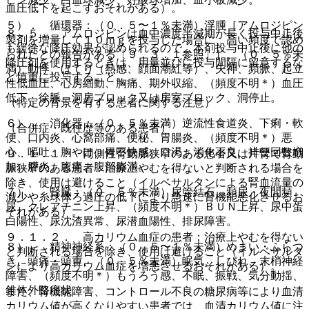
血圧低下を起こすおそれがある）。
５）． 循環器：（０．５〜１％未満）浮腫［アムロジピン
８．５． アムロジピンは血中濃度半減期が長く投与中止後
製剤を増量して１０ｍｇを投与した場合に、高い頻度で認め
も緩徐な降圧効果が認められるので、本剤投与中止後に他の
られたとの報告がある〔９．３．１参照〕］、（０．５％未
降圧剤を使用するときは、用量並びに投与間隔に留意するな
満）動悸、ほてり（熱感、顔面潮紅等）、失神、頻脈、起立
ど慎重に投与すること。
性低血圧、心房細動、胸痛、期外収縮、（頻度不明＊）血圧
低下、徐脈、洞房ブロック又は房室ブロック、洞停止。
（特定の背景を有する患者に関する注意）
６）． 消化器：（０．５％未満）逆流性食道炎、下痢・軟
（合併症・既往歴等のある患者）
便、口内炎、心窩部痛、便秘、胃腸炎、（頻度不明＊）悪
心、嘔吐、胸やけ、胃不快感、口渇、消化不良、排便回数増
９．１．１． 両側性腎動脈狭窄のある患者又は片腎で腎動
加、膵炎、腹痛、腹部膨満。
脈狭窄のある患者：治療上やむを得ないと判断される場合を
除き、使用は避けること（イルベサルタンによる腎血流量の
７）． 腎臓：（０．５％未満）尿管結石、頻尿・夜間頻
減少や糸球体ろ過圧の低下により急速に腎機能悪化させるお
尿、クレアチニン上昇、（頻度不明＊）ＢＵＮ上昇、尿中蛋
それがある）。
白陽性、尿沈渣異常、尿潜血陽性、排尿障害。
９．１．２． 高カリウム血症の患者：治療上やむを得ない
８）． 精神神経系：（０．５〜１％未満）めまい・ふらつ
と判断される場合を除き、使用は避けること（イルベサルタ
き、頭痛・頭重、（０．５％未満）眠気、しびれ、末梢神経
ンにより高カリウム血症を増悪させるおそれがある）。
障害、（頻度不明＊）もうろう感、不眠、振戦、気分動揺、
錐体外路症状。
また、腎機能障害、コントロール不良の糖尿病等により血清
カリウム値が高くなりやすい患者では、血清カリウム値に注