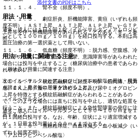
添付文書のPDFはこちら
１１．１．４． 腎不全（頻度不明）。
用法・用量
１１．１．５． 劇症肝炎、肝機能障害、黄疸（いずれも頻
度不明）：ＡＳＴ上昇、ＡＬＴ上昇、ＡＬＰ上昇、γ−ＧＴＰ
通常、成人には１日１回１錠（イルベサルタン／アムロジピ
上昇等を伴う肝機能障害があらわれることがある〔８．２参
ンとして１００ｍｇ／１０ｍｇ）を経口投与する。本剤は高
照〕。
血圧治療の第一選択薬として用いない。
１１．１．６． 低血糖（頻度不明）：脱力感、空腹感、冷
用法・用量に関連する注意
汗、手の震え、集中力低下、痙攣、意識障害等があらわれた
場合には投与を中止すること（糖尿病治療中の患者であらわ
（用法及び用量に関連する注意）
れやすい）。
次のイルベサルタンとアムロジピンベシル酸塩の用法・用量
１１．１．７． 横紋筋融解症（頻度不明）：筋肉痛、脱力
を踏まえ、患者毎に用量を決めること。
感、ＣＫ上昇、血中ミオグロビン上昇及び尿中ミオグロビン
上昇を特徴とする横紋筋融解症があらわれることがあるの
〈イルベサルタン〉
で、このような場合には直ちに投与を中止し、適切な処置を
行うこと。また、横紋筋融解症による急性腎障害の発症に注
通常、成人にはイルベサルタンとして５０〜１００ｍｇを１
意すること。
日１回経口投与する。なお、年齢、症状により適宜増減する
が、１日最大投与量は２００ｍｇまでとする。
１１．１．８． 無顆粒球症、白血球減少、血小板減少（い
ずれも頻度不明）。
〈アムロジピンベシル酸塩〉