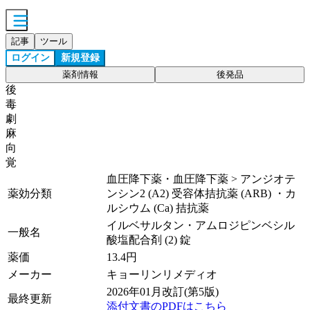
記事
ツール
ログイン
新規登録
薬剤情報
後発品
後
毒
劇
麻
向
覚
血圧降下薬・血圧降下薬 > アンジオテ
薬効分類
ンシン2 (A2) 受容体拮抗薬 (ARB) ・カ
ルシウム (Ca) 拮抗薬
イルベサルタン・アムロジピンベシル
一般名
酸塩配合剤 (2) 錠
薬価
13.4
円
メーカー
キョーリンリメディオ
2026年01月改訂(第5版)
最終更新
添付文書のPDFはこちら