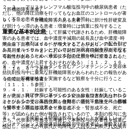
２．３． アリスキレンフマル酸塩投与中の糖尿病患者（た
（肝機能障害患者）
だし、他の降圧治療を行ってもなお血圧のコントロールが著
しく不良の患者を除く）〔１０．１参照〕。
９．３．１． 肝機能障害のある患者、特に胆汁性肝硬変及
び胆汁うっ滞のある患者：増量時には慎重に投与すること
重要な基本的注意
（アムロジピンは主として肝臓で代謝されるため、肝機能障
害のある患者では、血中濃度半減期の延長及び血中濃度−時
８．１． 本剤はイルベサルタンとアムロジピンの配合剤で
間曲線下面積（ＡＵＣ）が増大することがあり、アムロジピ
あり、イルベサルタンとアムロジピン双方の副作用が発現す
ン高用量（１０ｍｇ）において副作用の発現頻度が高くなる
るおそれがあるため、適切に本剤の使用を検討すること。
可能性があり、イルベサルタンは主に胆汁中に排泄されるた
め、血中濃度が上昇するおそれがある）〔１１．２、１６．
８．２． イルベサルタンを含むアンジオテンシン２受容体
５、１６．６．２参照〕。
拮抗剤投与中に重篤な肝機能障害があらわれたとの報告があ
るので、肝機能検査を実施するなど観察を十分に行うこと
（生殖能を有する者）
〔１１．１．５参照〕。
９．４．１． 妊娠する可能性のある女性：妊娠しているこ
８．３． 降圧作用に基づくめまい、ふらつきがあらわれる
とが把握されずアンジオテンシン変換酵素阻害剤又はアンジ
ことがあるので、高所作業、自動車の運転等危険を伴う機械
オテンシン２受容体拮抗剤を使用し、胎児・新生児への影響
を操作する際には注意させること。
（腎不全、頭蓋形成不全・肺形成不全・腎形成不全、死亡
等）が認められた例が報告されているので、本剤の投与に先
８．４． 手術前２４時間は投与しないことが望ましい（ア
立ち、代替薬の有無等も考慮して本剤投与の必要性を慎重に
ンジオテンシン２受容体拮抗剤投与中の患者は、麻酔及び手
検討し、治療上の有益性が危険性を上回ると判断される場合