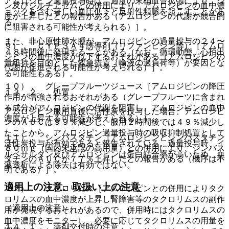
アムロジピン過量投与時は、過度の末梢血管拡張により、シ
ン及びジルチアゼムとの併用により、アムロジピンの血中濃
ョックを含む著しい血圧低下と反射性頻脈を起こすことがあ
度が上昇したとの報告がある（アムロジピンの代謝が競合的
る。
に阻害される可能性が考えられる）］。
また、非心原性肺水腫が、アムロジピンの過量投与の２４〜
９）． ＣＹＰ３Ａ４誘導剤（リファンピシン等）［アムロ
４８時間後に発現することがある（なお、循環動態、心拍出
ジピンの血中濃度が低下するおそれがある（アムロジピンの
量維持を目的とした救急措置（輸液の過負荷等）が要因とな
代謝が促進される可能性が考えられる）］。
る可能性もある）。
１０）． グレープフルーツジュース［アムロジピンの降圧
１３．２． 処置
作用が増強されるおそれがある（グレープフルーツに含まれ
る成分がアムロジピンの代謝を阻害し、アムロジピンの血中
アムロジピン服用直後に活性炭を投与した場合、アムロジピ
濃度が上昇する可能性が考えられる）］。
ンのＡＵＣは９９％減少し、服用２時間後では４９％減少し
たことから、アムロジピン過量投与時の吸収抑制処置として
１１）． シンバスタチン［アムロジピンとシンバスタチン
活性炭投与が有効であると報告されている。過量投与時、イ
８０ｍｇ（国内未承認の高用量）との併用により、シンバス
ルベサルタン及びアムロジピンは蛋白結合率が高いため、血
タチンのＡＵＣが７７％上昇したとの報告がある（機序は不
液透析による除去は有効ではない。
明である）］。
適用上の注意、取扱い上の注意
１２）． タクロリムス［アムロジピンとの併用によりタク
ロリムスの血中濃度が上昇し腎障害等のタクロリムスの副作
（適用上の注意）
用が発現するおそれがあるので、併用時にはタクロリムスの
血中濃度をモニターし、必要に応じてタクロリムスの用量を
１４．１． 薬剤交付時の注意