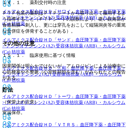
１４．１． 薬剤交付時の注意
イルアミクス配合錠ＨＤ「サワイ」
血圧降下薬・血圧降下薬
ＰＴＰ包装の薬剤はＰＴＰシートから取り出して服用するよ
> アンジオテンシン2 (A2) 受容体拮抗薬 (ARB) ・カルシウム
う指導すること（ＰＴＰシートの誤飲により、硬い鋭角部が
(Ca) 拮抗薬
食道粘膜へ刺入し、更には穿孔をおこして縦隔洞炎等の重篤
な合併症を併発することがある）。
イルアミクス配合錠ＨＤ「サンド」
血圧降下薬・血圧降下薬
その他の注意
> アンジオテンシン2 (A2) 受容体拮抗薬 (ARB) ・カルシウム
(Ca) 拮抗薬
１５．１． 臨床使用に基づく情報
因果関係は明らかではないが、アムロジピンによる治療中に
イルアミクス配合錠ＨＤ「三和」
血圧降下薬・血圧降下薬 >
心筋梗塞や不整脈（心室性頻拍を含む）がみられたとの報告
アンジオテンシン2 (A2) 受容体拮抗薬 (ARB) ・カルシウム
がある。
(Ca) 拮抗薬
貯法
イルアミクス配合錠ＨＤ「トーワ」
血圧降下薬・血圧降下薬
（保管上の注意）
> アンジオテンシン2 (A2) 受容体拮抗薬 (ARB) ・カルシウム
(Ca) 拮抗薬
室温保存。
イルアミクス配合錠ＨＤ「ＶＴＲＳ」
血圧降下薬・血圧降下