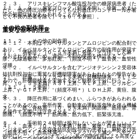
２．３． アリスキレンフマル酸塩投与中の糖尿病患者（た
１１．１．９． 房室ブロック（頻度不明）：徐脈、めまい
だし、他の降圧治療を行ってもなお血圧のコントロールが著
等の初期症状があらわれることがある。
しく不良の患者を除く）〔１０．１参照〕。
その他の副作用
重要な基本的注意
１１．２． その他の副作用
８．１． 本剤はイルベサルタンとアムロジピンの配合剤で
あり、イルベサルタンとアムロジピン双方の副作用が発現す
１）． 過敏症：（０．５％未満）発疹、そう痒、じん麻
るおそれがあるため、適切に本剤の使用を検討すること。
疹、光線過敏症、多形紅斑、（頻度不明＊）血管炎、血管性
浮腫。
８．２． イルベサルタンを含むアンジオテンシン２受容体
拮抗剤投与中に重篤な肝機能障害があらわれたとの報告があ
２）． 肝臓：（０．５〜１％未満）肝機能障害、ＡＬＴ上
るので、肝機能検査を実施するなど観察を十分に行うこと
昇、（０．５％未満）ＡＳＴ上昇、ＡＬＰ上昇、ビリルビン
〔１１．１．５参照〕。
上昇、γ−ＧＴＰ上昇、（頻度不明＊）ＬＤＨ上昇、黄疸、腹
水。
８．３． 降圧作用に基づくめまい、ふらつきがあらわれる
ことがあるので、高所作業、自動車の運転等危険を伴う機械
３）． 筋・骨格系：（０．５％未満）関節痛、筋痙攣、背
を操作する際には注意させること。
部痛、（頻度不明＊）筋肉痛、筋力低下、筋緊張亢進。
８．４． 手術前２４時間は投与しないことが望ましい（ア
４）． 血液：（０．５％未満）貧血、紫斑、白血球増加、
ンジオテンシン２受容体拮抗剤投与中の患者は、麻酔及び手
（頻度不明＊）赤血球減少、ヘマトクリット減少、ヘモグロ
術中にレニン−アンジオテンシン系の抑制作用による高度な
ビン減少、白血球減少、好酸球増加、血小板減少。