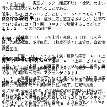
１１．１．９． 房室ブロック（頻度不明）：徐脈、めまい
・ 高血圧症
等の初期症状があらわれることがある。
通常、成人にはアムロジピンとして２．５〜５ｍｇを１日１
その他の副作用
回経口投与する。なお、症状に応じ適宜増減するが、効果不
十分な場合には１日１回１０ｍｇまで増量することができ
１１．２． その他の副作用
る。
１）． 過敏症：（０．５％未満）発疹、そう痒、じん麻
効能・効果
疹、光線過敏症、多形紅斑、（頻度不明＊）血管炎、血管性
浮腫。
高血圧症。
２）． 肝臓：（０．５〜１％未満）肝機能障害、ＡＬＴ上
薬剤情報
効能・効果に関連する注意
昇、（０．５％未満）ＡＳＴ上昇、ＡＬＰ上昇、ビリルビン
上昇、γ−ＧＴＰ上昇、（頻度不明＊）ＬＤＨ上昇、黄疸、腹
薬剤写真、用法用量、効能効果や後発品の情報が一度に参照
（効能又は効果に関連する注意）
水。
でき、関連情報へ簡単にアクセスができます。
５．１． 過度な血圧低下のおそれ等があり、本剤を高血圧
３）． 筋・骨格系：（０．５％未満）関節痛、筋痙攣、背
一般名、製品名どちらでも検索可能！
治療の第一選択薬としないこと。
部痛、（頻度不明＊）筋肉痛、筋力低下、筋緊張亢進。
※ ご使用いただく際に、必ず最新の添付文書および安全性
５．３． 原則として、イルベサルタン１００ｍｇ及びアム
４）． 血液：（０．５％未満）貧血、紫斑、白血球増加、
情報も併せてご確認下さい。
ロジピンとして５ｍｇを併用若しくは１００ｍｇ／５ｍｇで
（頻度不明＊）赤血球減少、ヘマトクリット減少、ヘモグロ
血圧コントロールが不十分な場合に、１００ｍｇ／１０ｍｇ
ビン減少、白血球減少、好酸球増加、血小板減少。
への切り替えを検討すること。