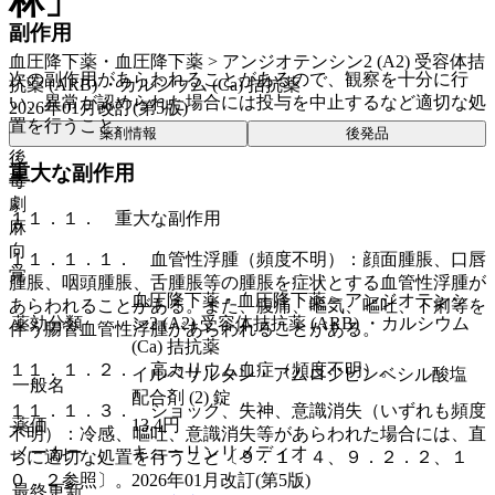
林」
副作用
血圧降下薬・血圧降下薬 > アンジオテンシン2 (A2) 受容体拮
次の副作用があらわれることがあるので、観察を十分に行
抗薬 (ARB) ・カルシウム (Ca) 拮抗薬
い、異常が認められた場合には投与を中止するなど適切な処
2026年01月改訂(第5版)
置を行うこと。
薬剤情報
後発品
後
重大な副作用
毒
劇
１１．１． 重大な副作用
麻
向
１１．１．１． 血管性浮腫（頻度不明）：顔面腫脹、口唇
覚
腫脹、咽頭腫脹、舌腫脹等の腫脹を症状とする血管性浮腫が
血圧降下薬・血圧降下薬 > アンジオテンシ
あらわれることがある。また、腹痛、嘔気、嘔吐、下痢等を
薬効分類
ン2 (A2) 受容体拮抗薬 (ARB) ・カルシウム
伴う腸管血管性浮腫があらわれることがある。
(Ca) 拮抗薬
１１．１．２． 高カリウム血症（頻度不明）。
イルベサルタン・アムロジピンベシル酸塩
一般名
配合剤 (2) 錠
１１．１．３． ショック、失神、意識消失（いずれも頻度
薬価
13.4
円
不明）：冷感、嘔吐、意識消失等があらわれた場合には、直
メーカー
キョーリンリメディオ
ちに適切な処置を行うこと〔９．１．４、９．２．２、１
2026年01月改訂(第5版)
０．２参照〕。
最終更新