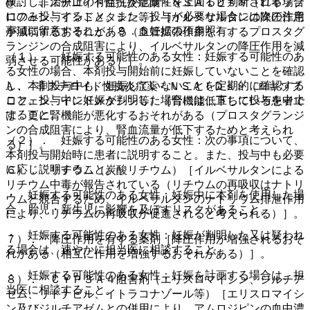
検討し、治療上の有益性が危険性を上回ると判断される場合
@． 非ステロイド性抗炎症薬＜ＮＳＡＩＤｓ＞（ロキソプ
にのみ投与すること。また、投与が必要な場合には次の注意
ロフェン、インドメタシン等）［イルベサルタンの降圧作用
事項に留意すること〔９．５妊婦の項参照〕。
が減弱するおそれがある（血管拡張作用を有するプロスタグ
ランジンの合成阻害により、イルベサルタンの降圧作用を減
（１）． 妊娠する可能性のある女性：妊娠する可能性のあ
弱させる可能性がある）］。
る女性の場合、本剤投与開始前に妊娠していないことを確認
し、本剤投与中も、妊娠していないことを定期的に確認する
A． 非ステロイド性抗炎症薬＜ＮＳＡＩＤｓ＞（ロキソプ
こと。投与中に妊娠が判明した場合には、直ちに投与を中止
ロフェン、インドメタシン等）［腎機能低下している患者で
すること。
は、更に腎機能が悪化するおそれがある（プロスタグランジ
ンの合成阻害により、腎血流量が低下するためと考えられ
（２）． 妊娠する可能性のある女性：次の事項について、
る）］。
本剤投与開始時に患者に説明すること。また、投与中も必要
に応じ説明すること。
６）． リチウム（炭酸リチウム）［イルベサルタンによる
リチウム中毒が報告されている（リチウムの再吸収はナトリ
・ 妊娠する可能性のある女性：妊娠中に本剤を使用した場
ウムと競合するため、イルベサルタンのナトリウム排泄作用
合、胎児・新生児に影響を及ぼすリスクがあること。
により、リチウムの再吸収が促進されると考えられる）］。
・ 妊娠する可能性のある女性：妊娠が判明した又は疑われ
７）． 降圧作用を有する薬剤［降圧作用が増強されるおそ
る場合は、速やかに担当医に相談すること。
れがある（相互に作用を増強するおそれがある）］。
・ 妊娠する可能性のある女性：妊娠を計画する場合は、担
８）． ＣＹＰ３Ａ４阻害剤（エリスロマイシン、ジルチア
当医に相談すること。
ゼム、リトナビル、イトラコナゾール等）［エリスロマイシ
ン及びジルチアゼムとの併用により、アムロジピンの血中濃