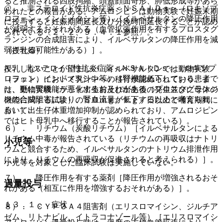
ると推測される四肢拘縮、頭蓋顔面奇形、肺低形成等があら
@． 非ステロイド性抗炎症薬＜ＮＳＡＩＤｓ＞（ロキソプ
われたとの報告がある。アムロジピンは動物実験で妊娠末期
ロフェン、インドメタシン等）［イルベサルタンの降圧作用
に投与すると妊娠期間延長及び分娩時間延長することが認め
が減弱するおそれがある（血管拡張作用を有するプロスタグ
られている〔２．２、９．４．１参照〕。
ランジンの合成阻害により、イルベサルタンの降圧作用を減
弱させる可能性がある）］。
（授乳婦）
A． 非ステロイド性抗炎症薬＜ＮＳＡＩＤｓ＞（ロキソプ
授乳しないことが望ましい（イルベサルタンでは動物実験
ロフェン、インドメタシン等）［腎機能低下している患者で
（ラット）において乳汁中への移行が認められており、ま
は、更に腎機能が悪化するおそれがある（プロスタグランジ
た、動物実験（ラット出生前及び出生後の発生並びに母体の
ンの合成阻害により、腎血流量が低下するためと考えられ
機能に関する試験）の５０ｍｇ／ｋｇ／日以上で哺育期間に
る）］。
おいて出生仔体重増加抑制が認められており、アムロジピン
ではヒト母乳中へ移行することが報告されている）。
６）． リチウム（炭酸リチウム）［イルベサルタンによる
リチウム中毒が報告されている（リチウムの再吸収はナトリ
小児等
ウムと競合するため、イルベサルタンのナトリウム排泄作用
により、リチウムの再吸収が促進されると考えられる）］。
小児等を対象とした臨床試験は実施していない。
７）． 降圧作用を有する薬剤［降圧作用が増強されるおそ
過量投与
れがある（相互に作用を増強するおそれがある）］。
１３．１． 症状
８）． ＣＹＰ３Ａ４阻害剤（エリスロマイシン、ジルチア
ゼム、リトナビル、イトラコナゾール等）［エリスロマイシ