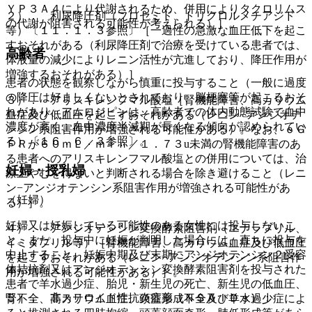
ＹＰ３Ａ４により代謝されるため、併用によりタクロリムス
２）． 利尿降圧剤（フロセミド、トリクロルメチアジド
の代謝が阻害される可能性が考えられる）］。
等）〔１１．１．３参照〕［一過性の急激な血圧低下を起こ
すおそれがある（利尿降圧剤で治療を受けている患者では、
高齢者
体液量の減少によりレニン活性が亢進しており、降圧作用が
増強するおそれがある）］。
患者の状態を観察しながら慎重に投与すること（一般に過度
の降圧は好ましくないとされており、脳梗塞等が起こるおそ
３）． アリスキレンフマル酸塩［腎機能障害、高カリウム
れがあり、アムロジピンは、高齢者での体内動態試験で血中
血症及び低血圧を起こすおそれがある（レニン−アンジオテ
濃度が高く、血中濃度半減期が長くなる傾向が認められてい
ンシン系阻害作用が増強される可能性がある）。なお、ｅＧ
る）〔１６．６．３参照〕。
ＦＲが６０ｍＬ／ｍｉｎ／１．７３u未満の腎機能障害のあ
る患者へのアリスキレンフマル酸塩との併用については、治
妊婦・授乳婦
療上やむを得ないと判断される場合を除き避けること（レニ
ン−アンジオテンシン系阻害作用が増強される可能性があ
（妊婦）
る）］。
妊婦又は妊娠している可能性のある女性には投与しないこ
４）． アンジオテンシン変換酵素阻害剤（エナラプリル、
と。また、投与中に妊娠が判明した場合には、直ちに投与を
イミダプリル等）［腎機能障害、高カリウム血症及び低血圧
中止すること。妊娠中期及び末期にアンジオテンシン２受容
を起こすおそれがある（レニン−アンジオテンシン系阻害作
体拮抗剤又はアンジオテンシン変換酵素阻害剤を投与された
用が増強される可能性がある）］。
患者で羊水過少症、胎児・新生児の死亡、新生児の低血圧、
５）． 非ステロイド性抗炎症薬（ＮＳＡＩＤｓ）：
腎不全、高カリウム血症、頭蓋形成不全及び羊水過少症によ