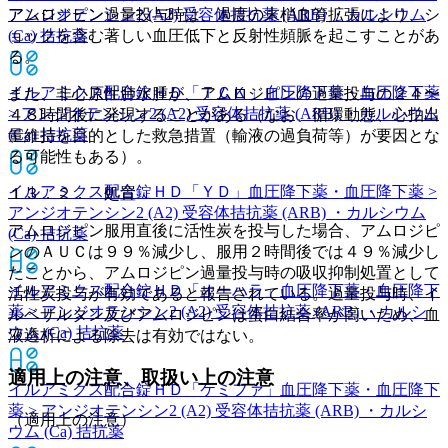
アムロジピン過量投与時は、過度の末梢血管拡張により、シ
アンジオテンシン2 (A2) 受容体拮抗薬 (ARB) ・カルシウム
ョックを含む著しい血圧低下と反射性頻脈を起こすことがあ
(Ca) 拮抗薬
る。
イルアミクス配合錠ＨＤ「ＴＣＫ」
血圧降下薬・血圧降下薬
また、非心原性肺水腫が、アムロジピンの過量投与の２４〜
> アンジオテンシン2 (A2) 受容体拮抗薬 (ARB) ・カルシウム
４８時間後に発現することがある（なお、循環動態、心拍出
(Ca) 拮抗薬
量維持を目的とした救急措置（輸液の過負荷等）が要因とな
る可能性もある）。
イルアミクス配合錠ＨＤ「ＹＤ」
血圧降下薬・血圧降下薬 >
１３．２． 処置
アンジオテンシン2 (A2) 受容体拮抗薬 (ARB) ・カルシウム
アムロジピン服用直後に活性炭を投与した場合、アムロジピ
(Ca) 拮抗薬
ンのＡＵＣは９９％減少し、服用２時間後では４９％減少し
たことから、アムロジピン過量投与時の吸収抑制処置として
イルアミクス配合錠ＨＤ「オーハラ」
血圧降下薬・血圧降下
活性炭投与が有効であると報告されている。過量投与時、イ
薬 > アンジオテンシン2 (A2) 受容体拮抗薬 (ARB) ・カルシ
ルベサルタン及びアムロジピンは蛋白結合率が高いため、血
ウム (Ca) 拮抗薬
液透析による除去は有効ではない。
適用上の注意、取扱い上の注意
イルアミクス配合錠ＨＤ「ケミファ」
血圧降下薬・血圧降下
薬 > アンジオテンシン2 (A2) 受容体拮抗薬 (ARB) ・カルシ
（適用上の注意）
ウム (Ca) 拮抗薬