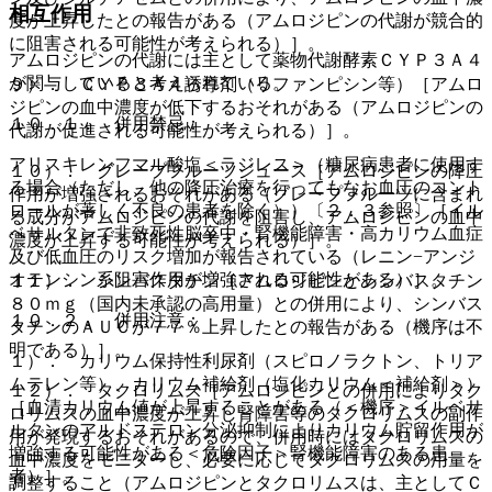
相互作用
度が上昇したとの報告がある（アムロジピンの代謝が競合的
に阻害される可能性が考えられる）］。
アムロジピンの代謝には主として薬物代謝酵素ＣＹＰ３Ａ４
が関与していると考えられている。
９）． ＣＹＰ３Ａ４誘導剤（リファンピシン等）［アムロ
ジピンの血中濃度が低下するおそれがある（アムロジピンの
１０．１． 併用禁忌：
代謝が促進される可能性が考えられる）］。
アリスキレンフマル酸塩＜ラジレス＞（糖尿病患者に使用す
１０）． グレープフルーツジュース［アムロジピンの降圧
る場合（ただし、他の降圧治療を行ってもなお血圧のコント
作用が増強されるおそれがある（グレープフルーツに含まれ
ロールが著しく不良の患者を除く））〔２．３参照〕［イル
る成分がアムロジピンの代謝を阻害し、アムロジピンの血中
ベサルタンで非致死性脳卒中・腎機能障害・高カリウム血症
濃度が上昇する可能性が考えられる）］。
及び低血圧のリスク増加が報告されている（レニン−アンジ
オテンシン系阻害作用が増強される可能性がある）］。
１１）． シンバスタチン［アムロジピンとシンバスタチン
８０ｍｇ（国内未承認の高用量）との併用により、シンバス
１０．２． 併用注意：
タチンのＡＵＣが７７％上昇したとの報告がある（機序は不
明である）］。
１）． カリウム保持性利尿剤（スピロノラクトン、トリア
ムテレン等）、カリウム補給剤（塩化カリウム＜補給剤＞）
１２）． タクロリムス［アムロジピンとの併用によりタク
［血清カリウム値が上昇することがある（＜機序＞イルベサ
ロリムスの血中濃度が上昇し腎障害等のタクロリムスの副作
ルタンのアルドステロン分泌抑制によりカリウム貯留作用が
用が発現するおそれがあるので、併用時にはタクロリムスの
増強する可能性がある＜危険因子＞腎機能障害のある患
血中濃度をモニターし、必要に応じてタクロリムスの用量を
者）］。
調整すること（アムロジピンとタクロリムスは、主としてＣ