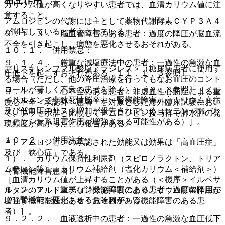
カリウム値が高くなりやすい患者では、血清カリウム値に注
意すること。
アムロジピンの代謝には主として薬物代謝酵素ＣＹＰ３Ａ４
が関与していると考えられている。
９．１．３． 脳血管障害のある患者：過度の降圧が脳血流
不全を引き起こし、病態を悪化させるおそれがある。
１０．１． 併用禁忌：
９．１．４． 厳重な減塩療法中の患者：一過性の急激な血
アリスキレンフマル酸塩＜ラジレス＞（糖尿病患者に使用す
圧低下を起こすおそれがある〔１１．１．３参照〕。
る場合（ただし、他の降圧治療を行ってもなお血圧のコント
ロールが著しく不良の患者を除く））〔２．３参照〕［イル
９．１．５． 心不全のある患者：非虚血性心筋症による重
ベサルタンで非致死性脳卒中・腎機能障害・高カリウム血症
度心不全＜承認外＞患者＊を対象とした海外臨床試験におい
及び低血圧のリスク増加が報告されている（レニン−アンジ
て、プラセボ群と比較してアムロジピン投与群で肺水腫の発
オテンシン系阻害作用が増強される可能性がある）］。
現頻度が高かったとの報告がある。
１０．２． 併用注意：
＊）アムロジピンの承認された効能又は効果は「高血圧症」
及び「狭心症」である。
１）． カリウム保持性利尿剤（スピロノラクトン、トリア
ムテレン等）、カリウム補給剤（塩化カリウム＜補給剤＞）
（腎機能障害患者）
［血清カリウム値が上昇することがある（＜機序＞イルベサ
９．２．１． 重篤な腎機能障害のある患者：過度の降圧に
ルタンのアルドステロン分泌抑制によりカリウム貯留作用が
より腎機能を悪化させるおそれがある。
増強する可能性がある＜危険因子＞腎機能障害のある患
者）］。
９．２．２． 血液透析中の患者：一過性の急激な血圧低下