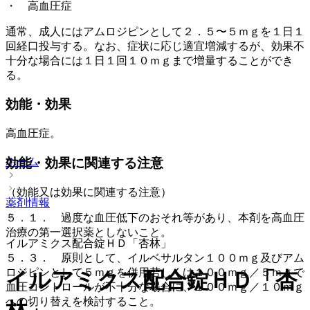
・ 高血圧症
通常、成人にはアムロジピンとして２．５〜５ｍｇを１日１
回経口投与する。なお、症状に応じ適宜増減するが、効果不
十分な場合には１日１回１０ｍｇまで増量することができ
る。
効能・効果
高血圧症。
ホーム
効能・効果に関連する注意
（効能又は効果に関連する注意）
薬剤情報
５．１． 過度な血圧低下のおそれ等があり、本剤を高血圧
治療の第一選択薬としないこと。
イルアミクス配合錠ＨＤ「杏林」
５．３． 原則として、イルベサルタン１００ｍｇ及びアム
ロジピンとして５ｍｇを併用若しくは１００ｍｇ／５ｍｇで
イルアミクス配合錠ＨＤ「杏
血圧コントロールが不十分な場合に、１００ｍｇ／１０ｍｇ
への切り替えを検討すること。