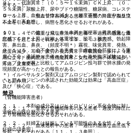
９）． 代謝異常：（０．５〜１％未満）ＣＫ上昇、（０．
意すること。
５％未満）尿酸上昇、尿中ブドウ糖陽性、糖尿病、コレステ
ロール上昇、血中カリウム減少、（頻度不明＊）血中カリウ
９．１．３． 脳血管障害のある患者：過度の降圧が脳血流
ム上昇、高血糖。
不全を引き起こし、病態を悪化させるおそれがある。
１０）． その他：（０．５％未満）脳梗塞、異常感覚、倦
９．１．４． 厳重な減塩療法中の患者：一過性の急激な血
怠感、ＣＲＰ上昇、咳嗽、体重増加、脱毛、脱力感、勃起障
圧低下を起こすおそれがある〔１１．１．３参照〕。
害、鼻出血、鼻炎、（頻度不明＊）霧視、味覚異常、発熱、
９．１．５． 心不全のある患者：非虚血性心筋症による重
総蛋白減少、耳鳴、疲労、視力異常、呼吸困難、多汗、（連
度心不全＜承認外＞患者＊を対象とした海外臨床試験におい
用により）歯肉肥厚、性機能異常、女性化乳房、体重減少、
て、プラセボ群と比較してアムロジピン投与群で肺水腫の発
疼痛、皮膚変色。
現頻度が高かったとの報告がある。
＊）イルベサルタン製剤又はアムロジピン製剤で認められて
＊）アムロジピンの承認された効能又は効果は「高血圧症」
いる副作用。
及び「狭心症」である。
禁忌
（腎機能障害患者）
２．１． 本剤の成分又はジヒドロピリジン系化合物に対し
９．２．１． 重篤な腎機能障害のある患者：過度の降圧に
過敏症の既往歴のある患者。
より腎機能を悪化させるおそれがある。
２．２． 妊婦又は妊娠している可能性のある女性〔９．５
９．２．２． 血液透析中の患者：一過性の急激な血圧低下
妊婦の項参照〕。
を起こすおそれがある〔１１．１．３参照〕。