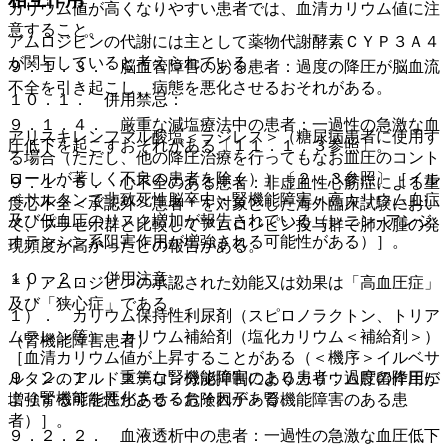
カリウム値が高くなりやすい患者では、血清カリウム値に注
意すること。
アムロジピンの代謝には主として薬物代謝酵素ＣＹＰ３Ａ４
が関与していると考えられている。
９．１．３． 脳血管障害のある患者：過度の降圧が脳血流
不全を引き起こし、病態を悪化させるおそれがある。
１０．１． 併用禁忌：
９．１．４． 厳重な減塩療法中の患者：一過性の急激な血
アリスキレンフマル酸塩＜ラジレス＞（糖尿病患者に使用す
圧低下を起こすおそれがある〔１１．１．３参照〕。
る場合（ただし、他の降圧治療を行ってもなお血圧のコント
ロールが著しく不良の患者を除く））〔２．３参照〕［イル
９．１．５． 心不全のある患者：非虚血性心筋症による重
ベサルタンで非致死性脳卒中・腎機能障害・高カリウム血症
度心不全＜承認外＞患者＊を対象とした海外臨床試験におい
及び低血圧のリスク増加が報告されている（レニン−アンジ
て、プラセボ群と比較してアムロジピン投与群で肺水腫の発
オテンシン系阻害作用が増強される可能性がある）］。
現頻度が高かったとの報告がある。
１０．２． 併用注意：
＊）アムロジピンの承認された効能又は効果は「高血圧症」
及び「狭心症」である。
１）． カリウム保持性利尿剤（スピロノラクトン、トリア
ムテレン等）、カリウム補給剤（塩化カリウム＜補給剤＞）
（腎機能障害患者）
［血清カリウム値が上昇することがある（＜機序＞イルベサ
９．２．１． 重篤な腎機能障害のある患者：過度の降圧に
ルタンのアルドステロン分泌抑制によりカリウム貯留作用が
より腎機能を悪化させるおそれがある。
増強する可能性がある＜危険因子＞腎機能障害のある患
者）］。
９．２．２． 血液透析中の患者：一過性の急激な血圧低下