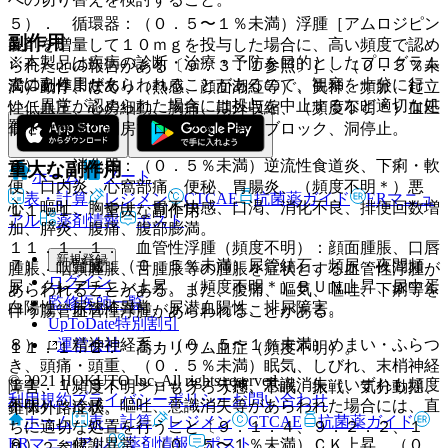
５）． 循環器：（０．５〜１％未満）浮腫［アムロジピン
副作用
製剤を増量して１０ｍｇを投与した場合に、高い頻度で認め
※本製品は疾病の診断・治療・予防を目的としたプログラム
られたとの報告がある〔９．３．１参照〕］、（０．５％未
ではありません。
次の副作用があらわれることがあるので、観察を十分に行
満）動悸、ほてり（熱感、顔面潮紅等）、失神、頻脈、起立
い、異常が認められた場合には投与を中止するなど適切な処
性低血圧、心房細動、胸痛、期外収縮、（頻度不明＊）血圧
置を行うこと。
低下、徐脈、洞房ブロック又は房室ブロック、洞停止。
６）． 消化器：（０．５％未満）逆流性食道炎、下痢・軟
重大な副作用
ホーム
ノート
便、口内炎、心窩部痛、便秘、胃腸炎、（頻度不明＊）悪
表・計算
レジメン
CTCAE
抗菌薬ガイド
ERマニュ
心、嘔吐、胸やけ、胃不快感、口渇、消化不良、排便回数増
１１．１． 重大な副作用
アル
薬剤情報
ポスト
加、膵炎、腹痛、腹部膨満。
１１．１．１． 血管性浮腫（頻度不明）：顔面腫脹、口唇
新規登録
７）． 腎臓：（０．５％未満）尿管結石、頻尿・夜間頻
腫脹、咽頭腫脹、舌腫脹等の腫脹を症状とする血管性浮腫が
ログイン
尿、クレアチニン上昇、（頻度不明＊）ＢＵＮ上昇、尿中蛋
あらわれることがある。また、腹痛、嘔気、嘔吐、下痢等を
監修医師一覧
白陽性、尿沈渣異常、尿潜血陽性、排尿障害。
伴う腸管血管性浮腫があらわれることがある。
UpToDate特別割引
運営会社
８）． 精神神経系：（０．５〜１％未満）めまい・ふらつ
１１．１．２． 高カリウム血症（頻度不明）。
き、頭痛・頭重、（０．５％未満）眠気、しびれ、末梢神経
© 2021 HOKUTO Inc. All rights reserved.
１１．１．３． ショック、失神、意識消失（いずれも頻度
障害、（頻度不明＊）もうろう感、不眠、振戦、気分動揺、
利用規約
プライバシーポリシー
お問い合わせ
不明）：冷感、嘔吐、意識消失等があらわれた場合には、直
錐体外路症状。
ホーム
表・計算
レジメン
CTCAE
抗菌薬ガイド
ちに適切な処置を行うこと〔９．１．４、９．２．２、１
ERマニュアル
薬剤情報
ポスト
９）． 代謝異常：（０．５〜１％未満）ＣＫ上昇、（０．
０．２参照〕。