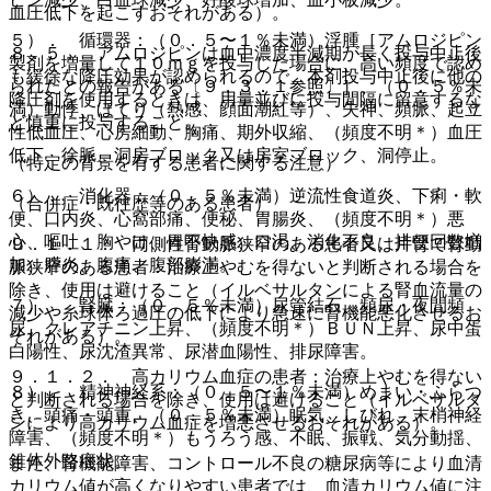
血圧低下を起こすおそれがある）。
５）． 循環器：（０．５〜１％未満）浮腫［アムロジピン
８．５． アムロジピンは血中濃度半減期が長く投与中止後
製剤を増量して１０ｍｇを投与した場合に、高い頻度で認め
も緩徐な降圧効果が認められるので、本剤投与中止後に他の
られたとの報告がある〔９．３．１参照〕］、（０．５％未
降圧剤を使用するときは、用量並びに投与間隔に留意するな
満）動悸、ほてり（熱感、顔面潮紅等）、失神、頻脈、起立
ど慎重に投与すること。
性低血圧、心房細動、胸痛、期外収縮、（頻度不明＊）血圧
低下、徐脈、洞房ブロック又は房室ブロック、洞停止。
（特定の背景を有する患者に関する注意）
６）． 消化器：（０．５％未満）逆流性食道炎、下痢・軟
（合併症・既往歴等のある患者）
便、口内炎、心窩部痛、便秘、胃腸炎、（頻度不明＊）悪
心、嘔吐、胸やけ、胃不快感、口渇、消化不良、排便回数増
９．１．１． 両側性腎動脈狭窄のある患者又は片腎で腎動
加、膵炎、腹痛、腹部膨満。
脈狭窄のある患者：治療上やむを得ないと判断される場合を
除き、使用は避けること（イルベサルタンによる腎血流量の
７）． 腎臓：（０．５％未満）尿管結石、頻尿・夜間頻
減少や糸球体ろ過圧の低下により急速に腎機能悪化させるお
尿、クレアチニン上昇、（頻度不明＊）ＢＵＮ上昇、尿中蛋
それがある）。
白陽性、尿沈渣異常、尿潜血陽性、排尿障害。
９．１．２． 高カリウム血症の患者：治療上やむを得ない
８）． 精神神経系：（０．５〜１％未満）めまい・ふらつ
と判断される場合を除き、使用は避けること（イルベサルタ
き、頭痛・頭重、（０．５％未満）眠気、しびれ、末梢神経
ンにより高カリウム血症を増悪させるおそれがある）。
障害、（頻度不明＊）もうろう感、不眠、振戦、気分動揺、
錐体外路症状。
また、腎機能障害、コントロール不良の糖尿病等により血清
カリウム値が高くなりやすい患者では、血清カリウム値に注