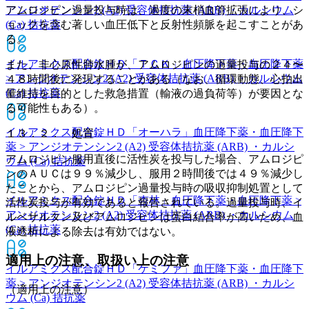
アムロジピン過量投与時は、過度の末梢血管拡張により、シ
アンジオテンシン2 (A2) 受容体拮抗薬 (ARB) ・カルシウム
ョックを含む著しい血圧低下と反射性頻脈を起こすことがあ
(Ca) 拮抗薬
る。
イルアミクス配合錠ＨＤ「ＴＣＫ」
血圧降下薬・血圧降下薬
また、非心原性肺水腫が、アムロジピンの過量投与の２４〜
> アンジオテンシン2 (A2) 受容体拮抗薬 (ARB) ・カルシウム
４８時間後に発現することがある（なお、循環動態、心拍出
(Ca) 拮抗薬
量維持を目的とした救急措置（輸液の過負荷等）が要因とな
る可能性もある）。
イルアミクス配合錠ＨＤ「オーハラ」
血圧降下薬・血圧降下
１３．２． 処置
薬 > アンジオテンシン2 (A2) 受容体拮抗薬 (ARB) ・カルシ
アムロジピン服用直後に活性炭を投与した場合、アムロジピ
ウム (Ca) 拮抗薬
ンのＡＵＣは９９％減少し、服用２時間後では４９％減少し
たことから、アムロジピン過量投与時の吸収抑制処置として
イルアミクス配合錠ＨＤ「杏林」
血圧降下薬・血圧降下薬 >
活性炭投与が有効であると報告されている。過量投与時、イ
アンジオテンシン2 (A2) 受容体拮抗薬 (ARB) ・カルシウム
ルベサルタン及びアムロジピンは蛋白結合率が高いため、血
(Ca) 拮抗薬
液透析による除去は有効ではない。
適用上の注意、取扱い上の注意
イルアミクス配合錠ＨＤ「ケミファ」
血圧降下薬・血圧降下
薬 > アンジオテンシン2 (A2) 受容体拮抗薬 (ARB) ・カルシ
（適用上の注意）
ウム (Ca) 拮抗薬