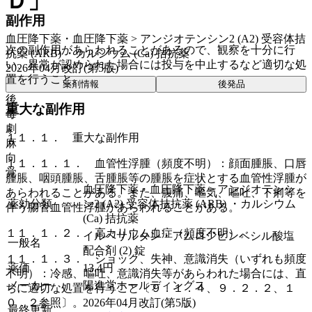
Ｄ」
副作用
血圧降下薬・血圧降下薬 > アンジオテンシン2 (A2) 受容体拮
次の副作用があらわれることがあるので、観察を十分に行
抗薬 (ARB) ・カルシウム (Ca) 拮抗薬
い、異常が認められた場合には投与を中止するなど適切な処
2026年04月改訂(第5版)
置を行うこと。
薬剤情報
後発品
後
重大な副作用
毒
劇
１１．１． 重大な副作用
麻
向
１１．１．１． 血管性浮腫（頻度不明）：顔面腫脹、口唇
覚
腫脹、咽頭腫脹、舌腫脹等の腫脹を症状とする血管性浮腫が
血圧降下薬・血圧降下薬 > アンジオテンシ
あらわれることがある。また、腹痛、嘔気、嘔吐、下痢等を
薬効分類
ン2 (A2) 受容体拮抗薬 (ARB) ・カルシウム
伴う腸管血管性浮腫があらわれることがある。
(Ca) 拮抗薬
１１．１．２． 高カリウム血症（頻度不明）。
イルベサルタン・アムロジピンベシル酸塩
一般名
配合剤 (2) 錠
１１．１．３． ショック、失神、意識消失（いずれも頻度
薬価
13.4
円
不明）：冷感、嘔吐、意識消失等があらわれた場合には、直
メーカー
陽進堂ホールディングス
ちに適切な処置を行うこと〔９．１．４、９．２．２、１
2026年04月改訂(第5版)
０．２参照〕。
最終更新