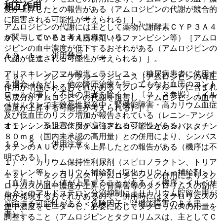
相互作用
度が上昇したとの報告がある（アムロジピンの代謝が競合的
に阻害される可能性が考えられる）］。
アムロジピンの代謝には主として薬物代謝酵素ＣＹＰ３Ａ４
が関与していると考えられている。
９）． ＣＹＰ３Ａ４誘導剤（リファンピシン等）［アムロ
ジピンの血中濃度が低下するおそれがある（アムロジピンの
１０．１． 併用禁忌：
代謝が促進される可能性が考えられる）］。
アリスキレンフマル酸塩＜ラジレス＞（糖尿病患者に使用す
１０）． グレープフルーツジュース［アムロジピンの降圧
る場合（ただし、他の降圧治療を行ってもなお血圧のコント
作用が増強されるおそれがある（グレープフルーツに含まれ
ロールが著しく不良の患者を除く））〔２．３参照〕［イル
る成分がアムロジピンの代謝を阻害し、アムロジピンの血中
ベサルタンで非致死性脳卒中・腎機能障害・高カリウム血症
濃度が上昇する可能性が考えられる）］。
及び低血圧のリスク増加が報告されている（レニン−アンジ
オテンシン系阻害作用が増強される可能性がある）］。
１１）． シンバスタチン［アムロジピンとシンバスタチン
８０ｍｇ（国内未承認の高用量）との併用により、シンバス
１０．２． 併用注意：
タチンのＡＵＣが７７％上昇したとの報告がある（機序は不
明である）］。
１）． カリウム保持性利尿剤（スピロノラクトン、トリア
ムテレン等）、カリウム補給剤（塩化カリウム＜補給剤＞）
１２）． タクロリムス［アムロジピンとの併用によりタク
［血清カリウム値が上昇することがある（＜機序＞イルベサ
ロリムスの血中濃度が上昇し腎障害等のタクロリムスの副作
ルタンのアルドステロン分泌抑制によりカリウム貯留作用が
用が発現するおそれがあるので、併用時にはタクロリムスの
増強する可能性がある＜危険因子＞腎機能障害のある患
血中濃度をモニターし、必要に応じてタクロリムスの用量を
者）］。
調整すること（アムロジピンとタクロリムスは、主としてＣ