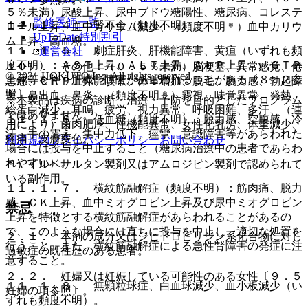
５％未満）尿酸上昇、尿中ブドウ糖陽性、糖尿病、コレステ
監修医師一覧
１１．１．４． 腎不全（頻度不明）。
ロール上昇、血中カリウム減少、（頻度不明＊）血中カリウ
UpToDate特別割引
ム上昇、高血糖。
１１．１．５． 劇症肝炎、肝機能障害、黄疸（いずれも頻
運営会社
度不明）：ＡＳＴ上昇、ＡＬＴ上昇、ＡＬＰ上昇、γ−ＧＴＰ
１０）． その他：（０．５％未満）脳梗塞、異常感覚、倦
© 2021 HOKUTO Inc. All rights reserved.
上昇等を伴う肝機能障害があらわれることがある〔８．２参
怠感、ＣＲＰ上昇、咳嗽、体重増加、脱毛、脱力感、勃起障
照〕。
害、鼻出血、鼻炎、（頻度不明＊）霧視、味覚異常、発熱、
※本製品は疾病の診断・治療・予防を目的としたプログラム
総蛋白減少、耳鳴、疲労、視力異常、呼吸困難、多汗、（連
ではありません。
１１．１．６． 低血糖（頻度不明）：脱力感、空腹感、冷
用により）歯肉肥厚、性機能異常、女性化乳房、体重減少、
汗、手の震え、集中力低下、痙攣、意識障害等があらわれた
疼痛、皮膚変色。
利用規約
プライバシーポリシー
お問い合わせ
場合には投与を中止すること（糖尿病治療中の患者であらわ
れやすい）。
＊）イルベサルタン製剤又はアムロジピン製剤で認められて
いる副作用。
１１．１．７． 横紋筋融解症（頻度不明）：筋肉痛、脱力
感、ＣＫ上昇、血中ミオグロビン上昇及び尿中ミオグロビン
禁忌
上昇を特徴とする横紋筋融解症があらわれることがあるの
で、このような場合には直ちに投与を中止し、適切な処置を
２．１． 本剤の成分又はジヒドロピリジン系化合物に対し
行うこと。また、横紋筋融解症による急性腎障害の発症に注
過敏症の既往歴のある患者。
意すること。
２．２． 妊婦又は妊娠している可能性のある女性〔９．５
１１．１．８． 無顆粒球症、白血球減少、血小板減少（い
妊婦の項参照〕。
ずれも頻度不明）。