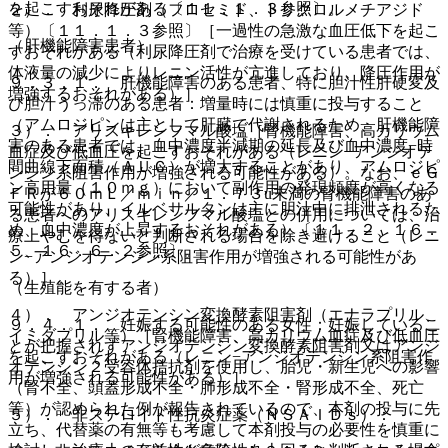
を起こすおそれがある〔１１．１．３参照〕。
２）． 利尿降圧剤（フロセミド、トリクロルメチアジド
等）〔１１．１．３参照〕［一過性の急激な血圧低下を起こ
（肝機能障害患者）
すおそれがある（利尿降圧剤で治療を受けている患者では、
体液量の減少によりレニン活性が亢進しており、降圧作用が
９．３．１． 肝機能障害のある患者、特に胆汁性肝硬変及
増強するおそれがある）］。
び胆汁うっ滞のある患者：増量時には慎重に投与すること
（アムロジピンは主として肝臓で代謝されるため、肝機能障
３）． アリスキレンフマル酸塩［腎機能障害、高カリウム
害のある患者では、血中濃度半減期の延長及び血中濃度−時
血症及び低血圧を起こすおそれがある（レニン−アンジオテ
間曲線下面積（ＡＵＣ）が増大することがあり、アムロジピ
ンシン系阻害作用が増強される可能性がある）。なお、ｅＧ
ン高用量（１０ｍｇ）において副作用の発現頻度が高くなる
ＦＲが６０ｍＬ／ｍｉｎ／１．７３u未満の腎機能障害のあ
可能性があり、イルベサルタンは主に胆汁中に排泄されるた
る患者へのアリスキレンフマル酸塩との併用については、治
め、血中濃度が上昇するおそれがある）〔１１．２、１６．
療上やむを得ないと判断される場合を除き避けること（レニ
５、１６．６．２参照〕。
ン−アンジオテンシン系阻害作用が増強される可能性があ
る）］。
（生殖能を有する者）
４）． アンジオテンシン変換酵素阻害剤（エナラプリル、
９．４．１． 妊娠する可能性のある女性：妊娠しているこ
イミダプリル等）［腎機能障害、高カリウム血症及び低血圧
とが把握されずアンジオテンシン変換酵素阻害剤又はアンジ
を起こすおそれがある（レニン−アンジオテンシン系阻害作
オテンシン２受容体拮抗剤を使用し、胎児・新生児への影響
用が増強される可能性がある）］。
（腎不全、頭蓋形成不全・肺形成不全・腎形成不全、死亡
等）が認められた例が報告されているので、本剤の投与に先
５）． 非ステロイド性抗炎症薬（ＮＳＡＩＤｓ）：
立ち、代替薬の有無等も考慮して本剤投与の必要性を慎重に