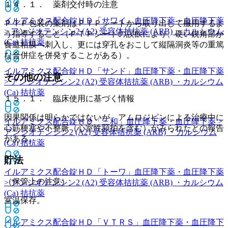
１４．１． 薬剤交付時の注意
イルアミクス配合錠ＨＤ「サワイ」
血圧降下薬・血圧降下薬
ＰＴＰ包装の薬剤はＰＴＰシートから取り出して服用するよ
> アンジオテンシン2 (A2) 受容体拮抗薬 (ARB) ・カルシウム
う指導すること（ＰＴＰシートの誤飲により、硬い鋭角部が
(Ca) 拮抗薬
食道粘膜へ刺入し、更には穿孔をおこして縦隔洞炎等の重篤
な合併症を併発することがある）。
イルアミクス配合錠ＨＤ「サンド」
血圧降下薬・血圧降下薬
その他の注意
> アンジオテンシン2 (A2) 受容体拮抗薬 (ARB) ・カルシウム
(Ca) 拮抗薬
１５．１． 臨床使用に基づく情報
因果関係は明らかではないが、アムロジピンによる治療中に
イルアミクス配合錠ＨＤ「三和」
血圧降下薬・血圧降下薬 >
心筋梗塞や不整脈（心室性頻拍を含む）がみられたとの報告
アンジオテンシン2 (A2) 受容体拮抗薬 (ARB) ・カルシウム
がある。
(Ca) 拮抗薬
貯法
イルアミクス配合錠ＨＤ「トーワ」
血圧降下薬・血圧降下薬
（保管上の注意）
> アンジオテンシン2 (A2) 受容体拮抗薬 (ARB) ・カルシウム
(Ca) 拮抗薬
室温保存。
イルアミクス配合錠ＨＤ「ＶＴＲＳ」
血圧降下薬・血圧降下