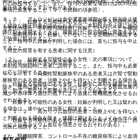
術中にレニン−アンジオテンシン系の抑制作用による高度な
にのみ投与すること。また、投与が必要な場合には次の注意
血圧低下を起こすおそれがある）。
事項に留意すること〔９．５妊婦の項参照〕。
８．５． アムロジピンは血中濃度半減期が長く投与中止後
（１）． 妊娠する可能性のある女性：妊娠する可能性のあ
も緩徐な降圧効果が認められるので、本剤投与中止後に他の
る女性の場合、本剤投与開始前に妊娠していないことを確認
降圧剤を使用するときは、用量並びに投与間隔に留意するな
し、本剤投与中も、妊娠していないことを定期的に確認する
ど慎重に投与すること。
こと。投与中に妊娠が判明した場合には、直ちに投与を中止
すること。
（特定の背景を有する患者に関する注意）
（２）． 妊娠する可能性のある女性：次の事項について、
（合併症・既往歴等のある患者）
本剤投与開始時に患者に説明すること。また、投与中も必要
に応じ説明すること。
９．１．１． 両側性腎動脈狭窄のある患者又は片腎で腎動
脈狭窄のある患者：治療上やむを得ないと判断される場合を
・ 妊娠する可能性のある女性：妊娠中に本剤を使用した場
除き、使用は避けること（イルベサルタンによる腎血流量の
合、胎児・新生児に影響を及ぼすリスクがあること。
減少や糸球体ろ過圧の低下により急速に腎機能悪化させるお
それがある）。
・ 妊娠する可能性のある女性：妊娠が判明した又は疑われ
る場合は、速やかに担当医に相談すること。
９．１．２． 高カリウム血症の患者：治療上やむを得ない
と判断される場合を除き、使用は避けること（イルベサルタ
・ 妊娠する可能性のある女性：妊娠を計画する場合は、担
ンにより高カリウム血症を増悪させるおそれがある）。
当医に相談すること。
また、腎機能障害、コントロール不良の糖尿病等により血清
相互作用