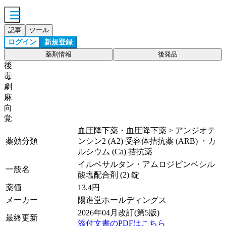
記事
ツール
ログイン
新規登録
薬剤情報
後発品
後
毒
劇
麻
向
覚
血圧降下薬・血圧降下薬 > アンジオテ
薬効分類
ンシン2 (A2) 受容体拮抗薬 (ARB) ・カ
ルシウム (Ca) 拮抗薬
イルベサルタン・アムロジピンベシル
一般名
酸塩配合剤 (2) 錠
薬価
13.4
円
メーカー
陽進堂ホールディングス
2026年04月改訂(第5版)
最終更新
添付文書のPDFはこちら