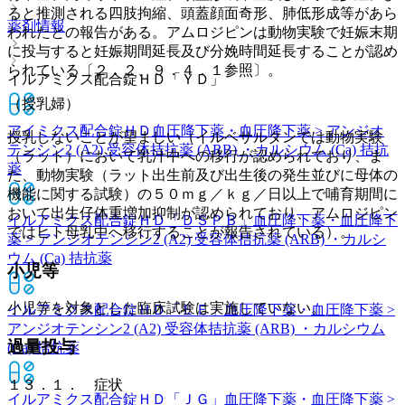
ると推測される四肢拘縮、頭蓋顔面奇形、肺低形成等があら
薬剤情報
われたとの報告がある。アムロジピンは動物実験で妊娠末期
に投与すると妊娠期間延長及び分娩時間延長することが認め
られている〔２．２、９．４．１参照〕。
イルアミクス配合錠ＨＤ「ＹＤ」
（授乳婦）
アイミクス配合錠ＨＤ
血圧降下薬・血圧降下薬 > アンジオ
授乳しないことが望ましい（イルベサルタンでは動物実験
テンシン2 (A2) 受容体拮抗薬 (ARB) ・カルシウム (Ca) 拮抗
（ラット）において乳汁中への移行が認められており、ま
薬
た、動物実験（ラット出生前及び出生後の発生並びに母体の
機能に関する試験）の５０ｍｇ／ｋｇ／日以上で哺育期間に
おいて出生仔体重増加抑制が認められており、アムロジピン
イルアミクス配合錠ＨＤ「ＤＳＰＢ」
血圧降下薬・血圧降下
ではヒト母乳中へ移行することが報告されている）。
薬 > アンジオテンシン2 (A2) 受容体拮抗薬 (ARB) ・カルシ
ウム (Ca) 拮抗薬
小児等
小児等を対象とした臨床試験は実施していない。
イルアミクス配合錠ＨＤ「ＥＥ」
血圧降下薬・血圧降下薬 >
アンジオテンシン2 (A2) 受容体拮抗薬 (ARB) ・カルシウム
過量投与
(Ca) 拮抗薬
１３．１． 症状
イルアミクス配合錠ＨＤ「ＪＧ」
血圧降下薬・血圧降下薬 >