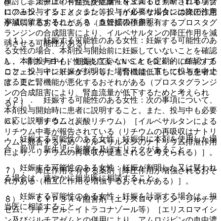
検討し、治療上の有益性が危険性を上回ると判断される場合
@． 非ステロイド性抗炎症薬＜ＮＳＡＩＤｓ＞（ロキソプ
にのみ投与すること。また、投与が必要な場合には次の注意
ロフェン、インドメタシン等）［イルベサルタンの降圧作用
事項に留意すること〔９．５妊婦の項参照〕。
が減弱するおそれがある（血管拡張作用を有するプロスタグ
ランジンの合成阻害により、イルベサルタンの降圧作用を減
（１）． 妊娠する可能性のある女性：妊娠する可能性のあ
弱させる可能性がある）］。
る女性の場合、本剤投与開始前に妊娠していないことを確認
し、本剤投与中も、妊娠していないことを定期的に確認する
A． 非ステロイド性抗炎症薬＜ＮＳＡＩＤｓ＞（ロキソプ
こと。投与中に妊娠が判明した場合には、直ちに投与を中止
ロフェン、インドメタシン等）［腎機能低下している患者で
すること。
は、更に腎機能が悪化するおそれがある（プロスタグランジ
ンの合成阻害により、腎血流量が低下するためと考えられ
（２）． 妊娠する可能性のある女性：次の事項について、
る）］。
本剤投与開始時に患者に説明すること。また、投与中も必要
に応じ説明すること。
６）． リチウム（炭酸リチウム）［イルベサルタンによる
リチウム中毒が報告されている（リチウムの再吸収はナトリ
・ 妊娠する可能性のある女性：妊娠中に本剤を使用した場
ウムと競合するため、イルベサルタンのナトリウム排泄作用
合、胎児・新生児に影響を及ぼすリスクがあること。
により、リチウムの再吸収が促進されると考えられる）］。
・ 妊娠する可能性のある女性：妊娠が判明した又は疑われ
７）． 降圧作用を有する薬剤［降圧作用が増強されるおそ
る場合は、速やかに担当医に相談すること。
れがある（相互に作用を増強するおそれがある）］。
・ 妊娠する可能性のある女性：妊娠を計画する場合は、担
８）． ＣＹＰ３Ａ４阻害剤（エリスロマイシン、ジルチア
当医に相談すること。
ゼム、リトナビル、イトラコナゾール等）［エリスロマイシ
ン及びジルチアゼムとの併用により、アムロジピンの血中濃