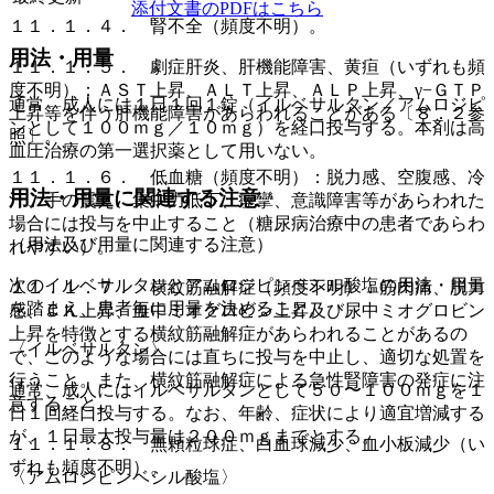
添付文書のPDFはこちら
１１．１．４． 腎不全（頻度不明）。
用法・用量
１１．１．５． 劇症肝炎、肝機能障害、黄疸（いずれも頻
度不明）：ＡＳＴ上昇、ＡＬＴ上昇、ＡＬＰ上昇、γ−ＧＴＰ
通常、成人には１日１回１錠（イルベサルタン／アムロジピ
上昇等を伴う肝機能障害があらわれることがある〔８．２参
ンとして１００ｍｇ／１０ｍｇ）を経口投与する。本剤は高
照〕。
血圧治療の第一選択薬として用いない。
１１．１．６． 低血糖（頻度不明）：脱力感、空腹感、冷
用法・用量に関連する注意
汗、手の震え、集中力低下、痙攣、意識障害等があらわれた
場合には投与を中止すること（糖尿病治療中の患者であらわ
（用法及び用量に関連する注意）
れやすい）。
次のイルベサルタンとアムロジピンベシル酸塩の用法・用量
１１．１．７． 横紋筋融解症（頻度不明）：筋肉痛、脱力
を踏まえ、患者毎に用量を決めること。
感、ＣＫ上昇、血中ミオグロビン上昇及び尿中ミオグロビン
上昇を特徴とする横紋筋融解症があらわれることがあるの
〈イルベサルタン〉
で、このような場合には直ちに投与を中止し、適切な処置を
行うこと。また、横紋筋融解症による急性腎障害の発症に注
通常、成人にはイルベサルタンとして５０〜１００ｍｇを１
意すること。
日１回経口投与する。なお、年齢、症状により適宜増減する
が、１日最大投与量は２００ｍｇまでとする。
１１．１．８． 無顆粒球症、白血球減少、血小板減少（い
ずれも頻度不明）。
〈アムロジピンベシル酸塩〉