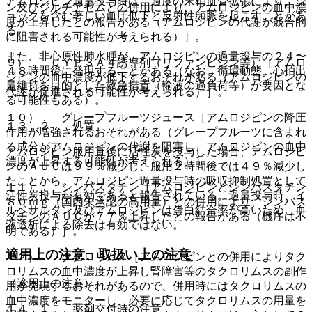
アムロジピン過量投与時は、過度の末梢血管拡張により、シ
ン及びジルチアゼムとの併用により、アムロジピンの血中濃
ョックを含む著しい血圧低下と反射性頻脈を起こすことがあ
度が上昇したとの報告がある（アムロジピンの代謝が競合的
る。
に阻害される可能性が考えられる）］。
また、非心原性肺水腫が、アムロジピンの過量投与の２４〜
９）． ＣＹＰ３Ａ４誘導剤（リファンピシン等）［アムロ
４８時間後に発現することがある（なお、循環動態、心拍出
ジピンの血中濃度が低下するおそれがある（アムロジピンの
量維持を目的とした救急措置（輸液の過負荷等）が要因とな
代謝が促進される可能性が考えられる）］。
る可能性もある）。
１０）． グレープフルーツジュース［アムロジピンの降圧
１３．２． 処置
作用が増強されるおそれがある（グレープフルーツに含まれ
る成分がアムロジピンの代謝を阻害し、アムロジピンの血中
アムロジピン服用直後に活性炭を投与した場合、アムロジピ
濃度が上昇する可能性が考えられる）］。
ンのＡＵＣは９９％減少し、服用２時間後では４９％減少し
たことから、アムロジピン過量投与時の吸収抑制処置として
１１）． シンバスタチン［アムロジピンとシンバスタチン
活性炭投与が有効であると報告されている。過量投与時、イ
８０ｍｇ（国内未承認の高用量）との併用により、シンバス
ルベサルタン及びアムロジピンは蛋白結合率が高いため、血
タチンのＡＵＣが７７％上昇したとの報告がある（機序は不
液透析による除去は有効ではない。
明である）］。
適用上の注意、取扱い上の注意
１２）． タクロリムス［アムロジピンとの併用によりタク
ロリムスの血中濃度が上昇し腎障害等のタクロリムスの副作
（適用上の注意）
用が発現するおそれがあるので、併用時にはタクロリムスの
血中濃度をモニターし、必要に応じてタクロリムスの用量を
１４．１． 薬剤交付時の注意