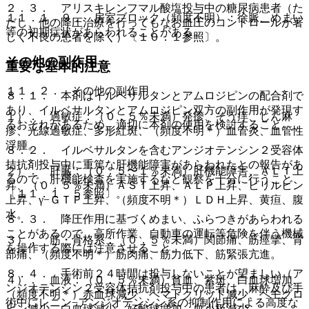
２．３． アリスキレンフマル酸塩投与中の糖尿病患者（た
１１．１．９． 房室ブロック（頻度不明）：徐脈、めまい
だし、他の降圧治療を行ってもなお血圧のコントロールが著
等の初期症状があらわれることがある。
しく不良の患者を除く）〔１０．１参照〕。
その他の副作用
重要な基本的注意
１１．２． その他の副作用
８．１． 本剤はイルベサルタンとアムロジピンの配合剤で
あり、イルベサルタンとアムロジピン双方の副作用が発現す
１）． 過敏症：（０．５％未満）発疹、そう痒、じん麻
るおそれがあるため、適切に本剤の使用を検討すること。
疹、光線過敏症、多形紅斑、（頻度不明＊）血管炎、血管性
浮腫。
８．２． イルベサルタンを含むアンジオテンシン２受容体
拮抗剤投与中に重篤な肝機能障害があらわれたとの報告があ
２）． 肝臓：（０．５〜１％未満）肝機能障害、ＡＬＴ上
るので、肝機能検査を実施するなど観察を十分に行うこと
昇、（０．５％未満）ＡＳＴ上昇、ＡＬＰ上昇、ビリルビン
〔１１．１．５参照〕。
上昇、γ−ＧＴＰ上昇、（頻度不明＊）ＬＤＨ上昇、黄疸、腹
水。
８．３． 降圧作用に基づくめまい、ふらつきがあらわれる
ことがあるので、高所作業、自動車の運転等危険を伴う機械
３）． 筋・骨格系：（０．５％未満）関節痛、筋痙攣、背
を操作する際には注意させること。
部痛、（頻度不明＊）筋肉痛、筋力低下、筋緊張亢進。
８．４． 手術前２４時間は投与しないことが望ましい（ア
４）． 血液：（０．５％未満）貧血、紫斑、白血球増加、
ンジオテンシン２受容体拮抗剤投与中の患者は、麻酔及び手
（頻度不明＊）赤血球減少、ヘマトクリット減少、ヘモグロ
術中にレニン−アンジオテンシン系の抑制作用による高度な
ビン減少、白血球減少、好酸球増加、血小板減少。