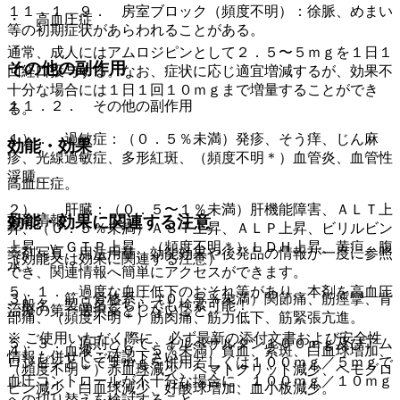
１１．１．９． 房室ブロック（頻度不明）：徐脈、めまい
・ 高血圧症
等の初期症状があらわれることがある。
通常、成人にはアムロジピンとして２．５〜５ｍｇを１日１
その他の副作用
回経口投与する。なお、症状に応じ適宜増減するが、効果不
十分な場合には１日１回１０ｍｇまで増量することができ
１１．２． その他の副作用
る。
１）． 過敏症：（０．５％未満）発疹、そう痒、じん麻
効能・効果
疹、光線過敏症、多形紅斑、（頻度不明＊）血管炎、血管性
浮腫。
高血圧症。
２）． 肝臓：（０．５〜１％未満）肝機能障害、ＡＬＴ上
薬剤情報
効能・効果に関連する注意
昇、（０．５％未満）ＡＳＴ上昇、ＡＬＰ上昇、ビリルビン
上昇、γ−ＧＴＰ上昇、（頻度不明＊）ＬＤＨ上昇、黄疸、腹
薬剤写真、用法用量、効能効果や後発品の情報が一度に参照
（効能又は効果に関連する注意）
水。
でき、関連情報へ簡単にアクセスができます。
５．１． 過度な血圧低下のおそれ等があり、本剤を高血圧
３）． 筋・骨格系：（０．５％未満）関節痛、筋痙攣、背
一般名、製品名どちらでも検索可能！
治療の第一選択薬としないこと。
部痛、（頻度不明＊）筋肉痛、筋力低下、筋緊張亢進。
※ ご使用いただく際に、必ず最新の添付文書および安全性
５．３． 原則として、イルベサルタン１００ｍｇ及びアム
４）． 血液：（０．５％未満）貧血、紫斑、白血球増加、
情報も併せてご確認下さい。
ロジピンとして５ｍｇを併用若しくは１００ｍｇ／５ｍｇで
（頻度不明＊）赤血球減少、ヘマトクリット減少、ヘモグロ
血圧コントロールが不十分な場合に、１００ｍｇ／１０ｍｇ
ビン減少、白血球減少、好酸球増加、血小板減少。
への切り替えを検討すること。