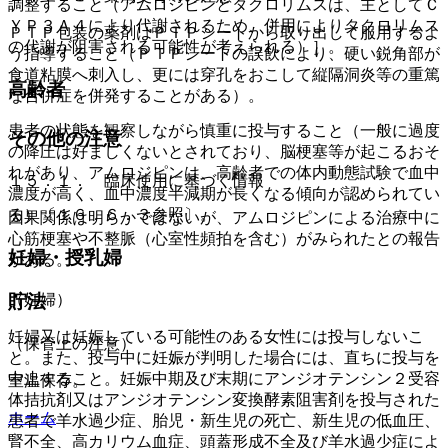
調整すること（アムロジピンとタクロリムスは、主としてＣ
ＹＰ３Ａ４により代謝されるため、併用によりタクロリムス
ＰＴＰ包装の薬剤はＰＴＰシートから取り出して服用するよ
の代謝が阻害される可能性が考えられる）］。
う指導すること（ＰＴＰシートの誤飲により、硬い鋭角部が
食道粘膜へ刺入し、更には穿孔をおこして縦隔洞炎等の重篤
高齢者
な合併症を併発することがある）。
患者の状態を観察しながら慎重に投与すること（一般に過度
その他の注意
の降圧は好ましくないとされており、脳梗塞等が起こるおそ
れがあり、アムロジピンは、高齢者での体内動態試験で血中
１５．１． 臨床使用に基づく情報
濃度が高く、血中濃度半減期が長くなる傾向が認められてい
る）〔１６．６．３参照〕。
因果関係は明らかではないが、アムロジピンによる治療中に
心筋梗塞や不整脈（心室性頻拍を含む）がみられたとの報告
妊婦・授乳婦
がある。
（妊婦）
貯法
妊婦又は妊娠している可能性のある女性には投与しないこ
（保管上の注意）
と。また、投与中に妊娠が判明した場合には、直ちに投与を
中止すること。妊娠中期及び末期にアンジオテンシン２受容
室温保存。
体拮抗剤又はアンジオテンシン変換酵素阻害剤を投与された
ホーム
患者で羊水過少症、胎児・新生児の死亡、新生児の低血圧、
腎不全、高カリウム血症、頭蓋形成不全及び羊水過少症によ