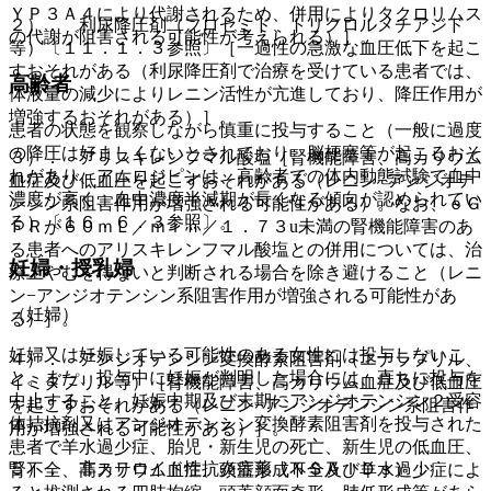
ＹＰ３Ａ４により代謝されるため、併用によりタクロリムス
２）． 利尿降圧剤（フロセミド、トリクロルメチアジド
の代謝が阻害される可能性が考えられる）］。
等）〔１１．１．３参照〕［一過性の急激な血圧低下を起こ
すおそれがある（利尿降圧剤で治療を受けている患者では、
高齢者
体液量の減少によりレニン活性が亢進しており、降圧作用が
増強するおそれがある）］。
患者の状態を観察しながら慎重に投与すること（一般に過度
の降圧は好ましくないとされており、脳梗塞等が起こるおそ
３）． アリスキレンフマル酸塩［腎機能障害、高カリウム
れがあり、アムロジピンは、高齢者での体内動態試験で血中
血症及び低血圧を起こすおそれがある（レニン−アンジオテ
濃度が高く、血中濃度半減期が長くなる傾向が認められてい
ンシン系阻害作用が増強される可能性がある）。なお、ｅＧ
る）〔１６．６．３参照〕。
ＦＲが６０ｍＬ／ｍｉｎ／１．７３u未満の腎機能障害のあ
る患者へのアリスキレンフマル酸塩との併用については、治
妊婦・授乳婦
療上やむを得ないと判断される場合を除き避けること（レニ
ン−アンジオテンシン系阻害作用が増強される可能性があ
（妊婦）
る）］。
妊婦又は妊娠している可能性のある女性には投与しないこ
４）． アンジオテンシン変換酵素阻害剤（エナラプリル、
と。また、投与中に妊娠が判明した場合には、直ちに投与を
イミダプリル等）［腎機能障害、高カリウム血症及び低血圧
中止すること。妊娠中期及び末期にアンジオテンシン２受容
を起こすおそれがある（レニン−アンジオテンシン系阻害作
体拮抗剤又はアンジオテンシン変換酵素阻害剤を投与された
用が増強される可能性がある）］。
患者で羊水過少症、胎児・新生児の死亡、新生児の低血圧、
５）． 非ステロイド性抗炎症薬（ＮＳＡＩＤｓ）：
腎不全、高カリウム血症、頭蓋形成不全及び羊水過少症によ