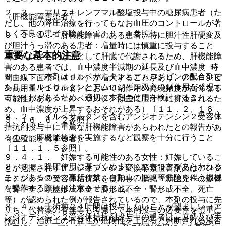
２．３． アリスキレンフマル酸塩投与中の糖尿病患者（た
（肝機能障害患者）
だし、他の降圧治療を行ってもなお血圧のコントロールが著
しく不良の患者を除く）〔１０．１参照〕。
９．３．１． 肝機能障害のある患者、特に胆汁性肝硬変及
び胆汁うっ滞のある患者：増量時には慎重に投与すること
重要な基本的注意
（アムロジピンは主として肝臓で代謝されるため、肝機能障
害のある患者では、血中濃度半減期の延長及び血中濃度−時
８．１． 本剤はイルベサルタンとアムロジピンの配合剤で
間曲線下面積（ＡＵＣ）が増大することがあり、アムロジピ
あり、イルベサルタンとアムロジピン双方の副作用が発現す
ン高用量（１０ｍｇ）において副作用の発現頻度が高くなる
るおそれがあるため、適切に本剤の使用を検討すること。
可能性があり、イルベサルタンは主に胆汁中に排泄されるた
め、血中濃度が上昇するおそれがある）〔１１．２、１６．
８．２． イルベサルタンを含むアンジオテンシン２受容体
５、１６．６．２参照〕。
拮抗剤投与中に重篤な肝機能障害があらわれたとの報告があ
るので、肝機能検査を実施するなど観察を十分に行うこと
（生殖能を有する者）
〔１１．１．５参照〕。
９．４．１． 妊娠する可能性のある女性：妊娠しているこ
８．３． 降圧作用に基づくめまい、ふらつきがあらわれる
とが把握されずアンジオテンシン変換酵素阻害剤又はアンジ
ことがあるので、高所作業、自動車の運転等危険を伴う機械
オテンシン２受容体拮抗剤を使用し、胎児・新生児への影響
を操作する際には注意させること。
（腎不全、頭蓋形成不全・肺形成不全・腎形成不全、死亡
等）が認められた例が報告されているので、本剤の投与に先
８．４． 手術前２４時間は投与しないことが望ましい（ア
立ち、代替薬の有無等も考慮して本剤投与の必要性を慎重に
ンジオテンシン２受容体拮抗剤投与中の患者は、麻酔及び手
検討し、治療上の有益性が危険性を上回ると判断される場合