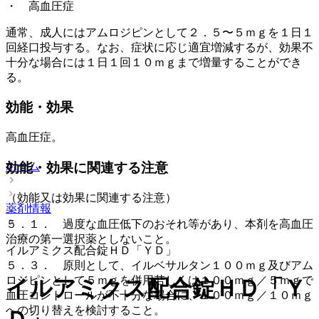
・ 高血圧症
通常、成人にはアムロジピンとして２．５〜５ｍｇを１日１
回経口投与する。なお、症状に応じ適宜増減するが、効果不
十分な場合には１日１回１０ｍｇまで増量することができ
る。
効能・効果
高血圧症。
ホーム
効能・効果に関連する注意
（効能又は効果に関連する注意）
薬剤情報
５．１． 過度な血圧低下のおそれ等があり、本剤を高血圧
治療の第一選択薬としないこと。
イルアミクス配合錠ＨＤ「ＹＤ」
５．３． 原則として、イルベサルタン１００ｍｇ及びアム
ロジピンとして５ｍｇを併用若しくは１００ｍｇ／５ｍｇで
イルアミクス配合錠ＨＤ「Ｙ
血圧コントロールが不十分な場合に、１００ｍｇ／１０ｍｇ
への切り替えを検討すること。