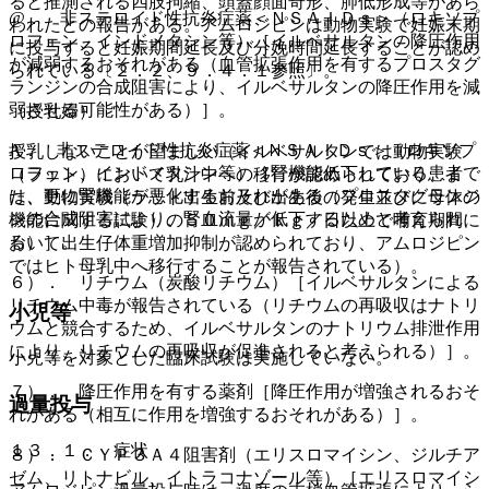
ると推測される四肢拘縮、頭蓋顔面奇形、肺低形成等があら
@． 非ステロイド性抗炎症薬＜ＮＳＡＩＤｓ＞（ロキソプ
われたとの報告がある。アムロジピンは動物実験で妊娠末期
ロフェン、インドメタシン等）［イルベサルタンの降圧作用
に投与すると妊娠期間延長及び分娩時間延長することが認め
が減弱するおそれがある（血管拡張作用を有するプロスタグ
られている〔２．２、９．４．１参照〕。
ランジンの合成阻害により、イルベサルタンの降圧作用を減
弱させる可能性がある）］。
（授乳婦）
A． 非ステロイド性抗炎症薬＜ＮＳＡＩＤｓ＞（ロキソプ
授乳しないことが望ましい（イルベサルタンでは動物実験
ロフェン、インドメタシン等）［腎機能低下している患者で
（ラット）において乳汁中への移行が認められており、ま
は、更に腎機能が悪化するおそれがある（プロスタグランジ
た、動物実験（ラット出生前及び出生後の発生並びに母体の
ンの合成阻害により、腎血流量が低下するためと考えられ
機能に関する試験）の５０ｍｇ／ｋｇ／日以上で哺育期間に
る）］。
おいて出生仔体重増加抑制が認められており、アムロジピン
ではヒト母乳中へ移行することが報告されている）。
６）． リチウム（炭酸リチウム）［イルベサルタンによる
リチウム中毒が報告されている（リチウムの再吸収はナトリ
小児等
ウムと競合するため、イルベサルタンのナトリウム排泄作用
により、リチウムの再吸収が促進されると考えられる）］。
小児等を対象とした臨床試験は実施していない。
７）． 降圧作用を有する薬剤［降圧作用が増強されるおそ
過量投与
れがある（相互に作用を増強するおそれがある）］。
１３．１． 症状
８）． ＣＹＰ３Ａ４阻害剤（エリスロマイシン、ジルチア
ゼム、リトナビル、イトラコナゾール等）［エリスロマイシ