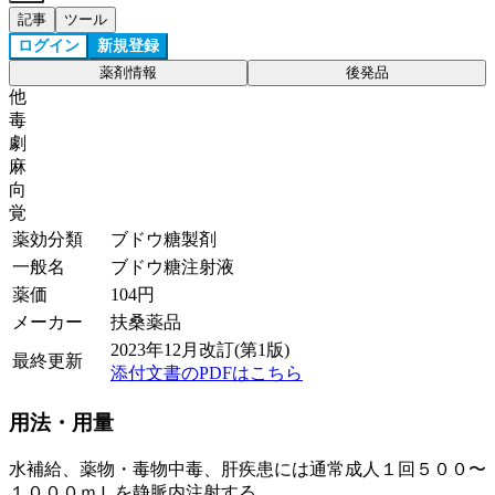
記事
ツール
ログイン
新規登録
薬剤情報
後発品
他
毒
劇
麻
向
覚
薬効分類
ブドウ糖製剤
一般名
ブドウ糖注射液
薬価
104
円
メーカー
扶桑薬品
2023年12月改訂(第1版)
最終更新
添付文書のPDFはこちら
用法・用量
水補給、薬物・毒物中毒、肝疾患には通常成人１回５００〜
１０００ｍＬを静脈内注射する。