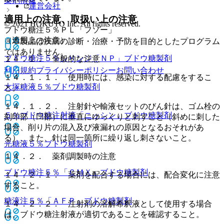
薬剤情報
運営会社
適用上の注意、取扱い上の注意
© 2021 HOKUTO Inc. All rights reserved.
ブドウ糖注５％ＰＬ「フソー」
（適用上の注意）
※本製品は疾病の診断・治療・予防を目的としたプログラム
ではありません。
ブドウ糖注５％シリンジ「ＮＰ」
ブドウ糖製剤
１４．１． 全般的な注意
利用規約
プライバシーポリシー
お問い合わせ
１４．１．１． 使用時には、感染に対する配慮をするこ
大塚糖液５％
ブドウ糖製剤
と。
１４．１．２． 注射針や輸液セットのびん針は、ゴム栓の
５％ブドウ糖注射液「ニッシン」
ブドウ糖製剤
刻印部（凹部）に垂直にゆっくりと刺すこと（斜めに刺した
場合、削り片の混入及び液漏れの原因となるおそれがあ
る）、また、針は同一箇所に繰り返し刺さないこと。
光糖液５％
ブドウ糖製剤
１４．２． 薬剤調製時の注意
ブドウ糖注５％「ＣＭＸ」
ブドウ糖製剤
１４．２．１． 薬剤を配合する場合には、配合変化に注意
すること。
糖液注５％「ＡＦＰ」
ブドウ糖製剤
１４．２．２． 注射剤の溶解希釈液として使用する場合
は、ブドウ糖注射液が適切であることを確認すること。