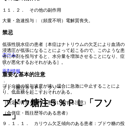
１１．２． その他の副作用
大量・急速投与：（頻度不明）電解質喪失。
禁忌
低張性脱水症の患者［本症はナトリウムの欠乏により血清の
浸透圧が低張になることによって起こるので、このような患
ホーム
者に本剤を投与すると、水分量を増加させることになり、症
状が悪化するおそれがある］。
薬剤情報
重要な基本的注意
ブドウ糖の投与速度が速い場合に急激に中止することによ
ブドウ糖注５％ＰＬ「フソー」
り、低血糖を起こすおそれがある。
ブドウ糖注５％ＰＬ「フソ
（特定の背景を有する患者に関する注意）
ー」
（合併症・既往歴等のある患者）
９．１．１． カリウム欠乏傾向のある患者：ブドウ糖の投