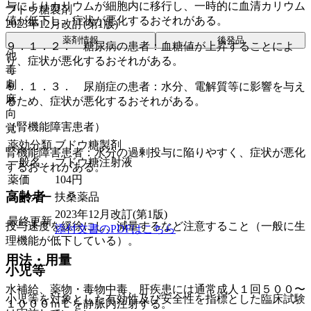
与によりカリウムが細胞内に移行し、一時的に血清カリウム
ブドウ糖製剤
値が低下し、症状が悪化するおそれがある。
2023年12月改訂(第1版)
薬剤情報
後発品
９．１．２． 糖尿病の患者：血糖値が上昇することによ
他
り、症状が悪化するおそれがある。
毒
劇
９．１．３． 尿崩症の患者：水分、電解質等に影響を与え
麻
るため、症状が悪化するおそれがある。
向
（腎機能障害患者）
覚
薬効分類
ブドウ糖製剤
腎機能障害患者：水分の過剰投与に陥りやすく、症状が悪化
一般名
ブドウ糖注射液
するおそれがある。
薬価
104
円
高齢者
メーカー
扶桑薬品
2023年12月改訂(第1版)
最終更新
投与速度を緩徐にし、減量するなど注意すること（一般に生
添付文書のPDFはこちら
理機能が低下している）。
用法・用量
小児等
水補給、薬物・毒物中毒、肝疾患には通常成人１回５００〜
小児等を対象とした有効性及び安全性を指標とした臨床試験
１０００ｍＬを静脈内注射する。