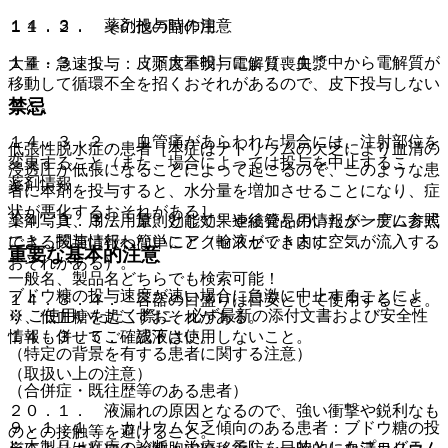
１４．３． 薬剤投与時の注意
１１．２． その他の副作用
１４．３．１． 皮下大量投与により、血漿中から電解質が
大量・急速投与：（頻度不明）電解質喪失。
移動して循環不全を招くおそれがあるので、皮下投与しない
こと。
禁忌
１４．３．２． 血管痛があらわれた場合には、注射部位を
低張性脱水症の患者［本症はナトリウムの欠乏により血清の
変更すること（また、場合によっては投与を中止するこ
浸透圧が低張になることによって起こるので、このような患
薬剤情報
と）。
者に本剤を投与すると、水分量を増加させることになり、症
状が悪化するおそれがある］。
薬剤写真、用法用量、効能効果や後発品の情報が一度に参照
１４．３．３． 原則として、連結管を用いたタンデム方式
でき、関連情報へ簡単にアクセスができます。
による投与は行わないこと（輸液セット内に空気が流入する
重要な基本的注意
おそれがある）。
一般名、製品名どちらでも検索可能！
ブドウ糖の投与速度が速い場合に急激に中止することによ
１４．３．４． 容器の目盛りは目安として使用すること。
※ ご使用いただく際に、必ず最新の添付文書および安全性
り、低血糖を起こすおそれがある。
情報も併せてご確認下さい。
１４．３．５． 残液は使用しないこと。
（特定の背景を有する患者に関する注意）
（取扱い上の注意）
（合併症・既往歴等のある患者）
２０．１． 液漏れの原因となるので、強い衝撃や鋭利なも
９．１．１． カリウム欠乏傾向のある患者：ブドウ糖の投
のとの接触等を避けること。
※本製品は疾病の診断・治療・予防を目的としたプログラム