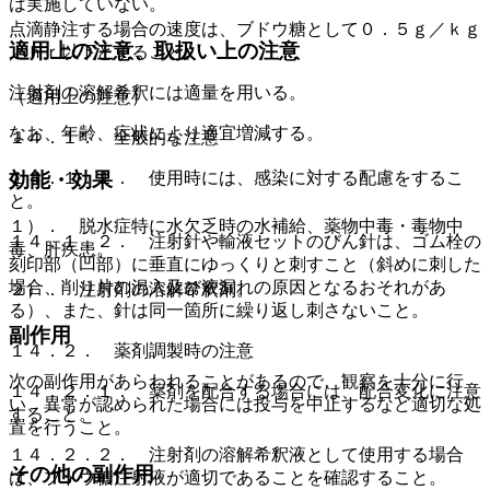
は実施していない。
点滴静注する場合の速度は、ブドウ糖として０．５ｇ／ｋｇ
適用上の注意、取扱い上の注意
／ｈｒ以下とすること。
注射剤の溶解希釈には適量を用いる。
（適用上の注意）
なお、年齢、症状により適宜増減する。
１４．１． 全般的な注意
１４．１．１． 使用時には、感染に対する配慮をするこ
効能・効果
と。
１）． 脱水症特に水欠乏時の水補給、薬物中毒・毒物中
１４．１．２． 注射針や輸液セットのびん針は、ゴム栓の
毒、肝疾患。
刻印部（凹部）に垂直にゆっくりと刺すこと（斜めに刺した
場合、削り片の混入及び液漏れの原因となるおそれがあ
２）． 注射剤の溶解希釈剤。
る）、また、針は同一箇所に繰り返し刺さないこと。
副作用
１４．２． 薬剤調製時の注意
次の副作用があらわれることがあるので、観察を十分に行
１４．２．１． 薬剤を配合する場合には、配合変化に注意
い、異常が認められた場合には投与を中止するなど適切な処
すること。
置を行うこと。
１４．２．２． 注射剤の溶解希釈液として使用する場合
その他の副作用
は、ブドウ糖注射液が適切であることを確認すること。