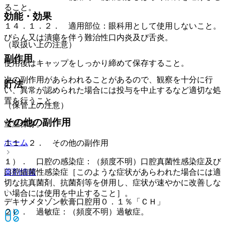
ること。
効能・効果
１４．１．２． 適用部位：眼科用として使用しないこと。
びらん又は潰瘍を伴う難治性口内炎及び舌炎。
（取扱い上の注意）
副作用
使用後はキャップをしっかり締めて保存すること。
次の副作用があらわれることがあるので、観察を十分に行
貯法
い、異常が認められた場合には投与を中止するなど適切な処
置を行うこと。
（保管上の注意）
その他の副作用
室温保存。
ホーム
１１．２． その他の副作用
１）． 口腔の感染症：（頻度不明）口腔真菌性感染症及び
薬剤情報
口腔細菌性感染症［このような症状があらわれた場合には適
切な抗真菌剤、抗菌剤等を併用し、症状が速やかに改善しな
い場合には使用を中止すること］。
デキサメタゾン軟膏口腔用０．１％「ＣＨ」
２）． 過敏症：（頻度不明）過敏症。