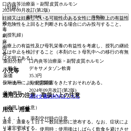
口内炎等治療薬 > 副腎皮質ホルモン
（妊婦）
2024年09月改訂(第2版)
薬剤情報
後発品
妊婦又は妊娠している可能性のある女性には治療上の有益性
後
が危険性を上回ると判断される場合にのみ投与すること。
毒
（授乳婦）
劇
麻
治療上の有益性及び母乳栄養の有益性を考慮し、授乳の継続
向
又は中止を検討すること（本剤のヒト母乳中への移行の有無
覚
は不明である）。
薬効分類
口内炎等治療薬 > 副腎皮質ホルモン
一般名
デキサメタゾン軟膏
小児等
薬価
35.3
円
長期連用により発育障害をきたすおそれがある。
メーカー
長生堂製薬
2024年09月改訂(第2版)
最終更新
適用上の注意、取扱い上の注意
添付文書のPDFはこちら
（適用上の注意）
用法・用量
１４．１． 薬剤交付時の注意
通常、適量を１日１〜数回患部に塗布する。なお、症状によ
り適宜増減する。
１４．１．１． 使用時：使用後はしばらく飲食を避けさせ