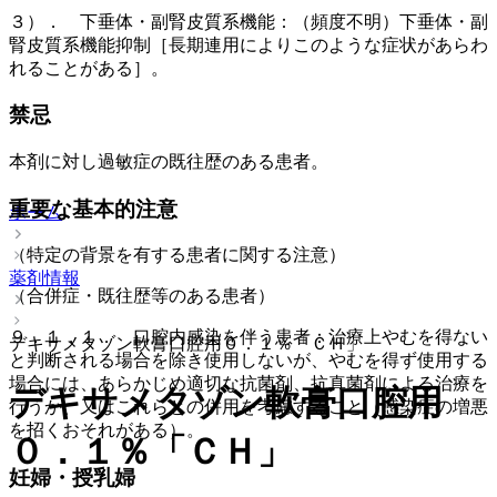
３）． 下垂体・副腎皮質系機能：（頻度不明）下垂体・副
腎皮質系機能抑制［長期連用によりこのような症状があらわ
れることがある］。
禁忌
本剤に対し過敏症の既往歴のある患者。
重要な基本的注意
ホーム
（特定の背景を有する患者に関する注意）
薬剤情報
（合併症・既往歴等のある患者）
９．１．１． 口腔内感染を伴う患者：治療上やむを得ない
デキサメタゾン軟膏口腔用０．１％「ＣＨ」
と判断される場合を除き使用しないが、やむを得ず使用する
場合には、あらかじめ適切な抗菌剤、抗真菌剤による治療を
デキサメタゾン軟膏口腔用
行うか、又はこれらとの併用を考慮すること（感染症の増悪
を招くおそれがある）。
０．１％「ＣＨ」
妊婦・授乳婦