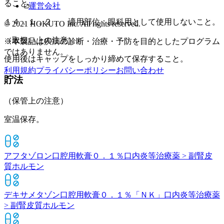
ること。
運営会社
１４．１．２． 適用部位：眼科用として使用しないこと。
© 2021 HOKUTO Inc. All rights reserved.
（取扱い上の注意）
※本製品は疾病の診断・治療・予防を目的としたプログラム
ではありません。
使用後はキャップをしっかり締めて保存すること。
利用規約
プライバシーポリシー
お問い合わせ
貯法
（保管上の注意）
室温保存。
アフタゾロン口腔用軟膏０．１％
口内炎等治療薬 > 副腎皮
質ホルモン
デキサメタゾン口腔用軟膏０．１％「ＮＫ」
口内炎等治療薬
> 副腎皮質ホルモン