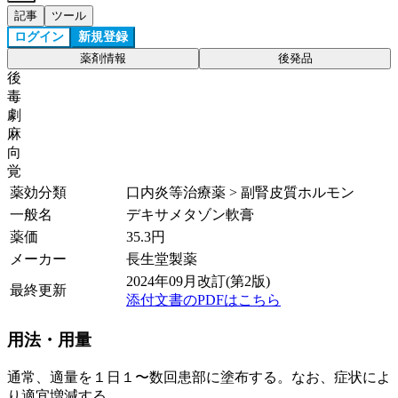
記事
ツール
ログイン
新規登録
薬剤情報
後発品
後
毒
劇
麻
向
覚
薬効分類
口内炎等治療薬 > 副腎皮質ホルモン
一般名
デキサメタゾン軟膏
薬価
35.3
円
メーカー
長生堂製薬
2024年09月改訂(第2版)
最終更新
添付文書のPDFはこちら
用法・用量
通常、適量を１日１〜数回患部に塗布する。なお、症状によ
り適宜増減する。