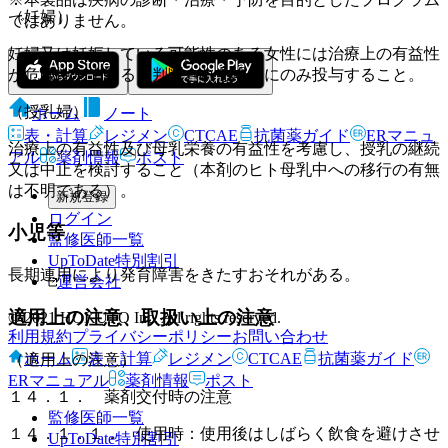
（妊婦）
ではありません。
妊婦又は妊娠している可能性のある女性には治療上の有益性
が危険性を上回ると判断される場合にのみ投与すること。
（授乳婦）
ホーム
ノート
表・計算
レジメン
CTCAE
抗菌薬ガイド
ERマニュ
治療上の有益性及び母乳栄養の有益性を考慮し、授乳の継続
アル
薬剤情報
ポスト
又は中止を検討すること（本剤のヒト母乳中への移行の有無
は不明である）。
新規登録
ログイン
小児等
監修医師一覧
UpToDate特別割引
長期連用により発育障害をきたすおそれがある。
運営会社
適用上の注意、取扱い上の注意
© 2021 HOKUTO Inc. All rights reserved.
利用規約
プライバシーポリシー
お問い合わせ
ホーム
表・計算
レジメン
CTCAE
抗菌薬ガイド
（適用上の注意）
ERマニュアル
薬剤情報
ポスト
１４．１． 薬剤交付時の注意
監修医師一覧
１４．１．１． 使用時：使用後はしばらく飲食を避けさせ
UpToDate特別割引