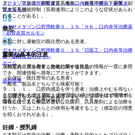
アフタゾロン口腔用軟膏０．１％
口内炎等治療薬 > 副腎皮
３）． 下垂体・副腎皮質系機能：（頻度不明）下垂体・副
質ホルモン
腎皮質系機能抑制［長期連用によりこのような症状があらわ
れることがある］。
デキサメタゾン口腔用軟膏０．１％「ＮＫ」
口内炎等治療薬
禁忌
> 副腎皮質ホルモン
本剤に対し過敏症の既往歴のある患者。
デキサメタゾン口腔用軟膏０．１％「日医工」
口内炎等治療
重要な基本的注意
薬剤情報
薬 > 副腎皮質ホルモン
ホーム
薬剤写真、用法用量、効能効果や後発品の情報が一度に参照
（特定の背景を有する患者に関する注意）
でき、関連情報へ簡単にアクセスができます。
（合併症・既往歴等のある患者）
薬剤情報
一般名、製品名どちらでも検索可能！
９．１．１． 口腔内感染を伴う患者：治療上やむを得ない
※ ご使用いただく際に、必ず最新の添付文書および安全性
と判断される場合を除き使用しないが、やむを得ず使用する
デキサメタゾン軟膏口腔用０．１％「ＣＨ」
情報も併せてご確認下さい。
場合には、あらかじめ適切な抗菌剤、抗真菌剤による治療を
行うか、又はこれらとの併用を考慮すること（感染症の増悪
を招くおそれがある）。
妊婦・授乳婦
※本製品は疾病の診断・治療・予防を目的としたプログラム