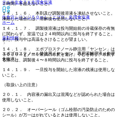
テルモ生食ＴＫ
生理食塩液
２時間）を超えないこと。
１４．１．６． 本剤及び調製後溶液を凍結させないこと。
生食注シリンジ５０ｍＬ「ニプロ」
生理食塩液
凍結した場合には、溶解後も使用しないこと。
ホーム
１４．１．７． 調製後溶液は投与開始前の冷蔵保存の有無
に関わらず、室温では２４時間以内に投与を終了すること。
薬剤情報
また、投与中は高温をさけることが望ましい。
１４．１．８． エポプロステノール静注用「ヤンセン」は
エポプロステノール静注用「ヤンセン」専用溶解用液（生理
３０００ｎｇ／ｍＬ未満の希釈を避け、やむを得ず、希釈す
食塩液）
る際には、調製後４〜８時間以内に投与を終了すること。
１４．１．９． 一旦投与を開始した溶液の残液は使用しな
いこと。
（取扱い上の注意）
２０．１． 内容液の漏出又は混濁などが認められた場合は
使用しないこと。
２０．２． オーバーシール（ゴム栓部の汚染防止のための
シール）が万一はがれているときは使用しないこと。