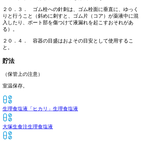
２０．３． ゴム栓への針刺は、ゴム栓面に垂直に、ゆっく
りと行うこと（斜めに刺すと、ゴム片（コア）が薬液中に混
入したり、ポート部を傷つけて液漏れを起こすおそれがあ
る）。
２０．４． 容器の目盛はおよその目安として使用するこ
と。
貯法
（保管上の注意）
室温保存。
生理食塩液「ヒカリ」
生理食塩液
大塚生食注
生理食塩液