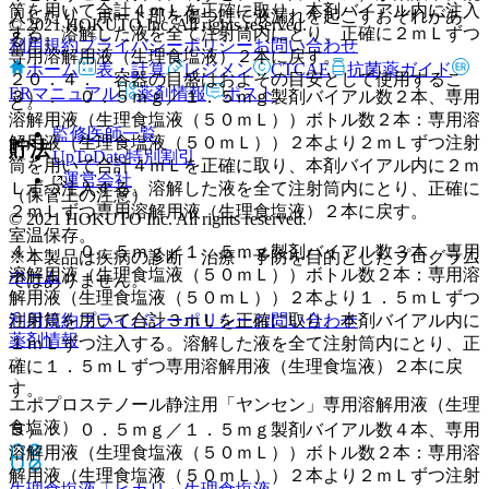
筒を用いて合計４ｍＬを正確に取り、本剤バイアル内に注入
入したり、ポート部を傷つけて液漏れを起こすおそれがあ
© 2021 HOKUTO Inc. All rights reserved.
する。溶解した液を全て注射筒内にとり、正確に２ｍＬずつ
る）。
利用規約
プライバシーポリシー
お問い合わせ
専用溶解用液（生理食塩液）２本に戻す。
ホーム
表・計算
レジメン
CTCAE
抗菌薬ガイド
２０．４． 容器の目盛はおよその目安として使用するこ
ERマニュアル
薬剤情報
ポスト
３）． ０．５ｍｇ／１．５ｍｇ製剤バイアル数２本、専用
と。
溶解用液（生理食塩液（５０ｍＬ））ボトル数２本：専用溶
監修医師一覧
解用液（生理食塩液（５０ｍＬ））２本より２ｍＬずつ注射
貯法
UpToDate特別割引
筒を用いて合計４ｍＬを正確に取り、本剤バイアル内に２ｍ
運営会社
Ｌずつ注入する。溶解した液を全て注射筒内にとり、正確に
（保管上の注意）
２ｍＬずつ専用溶解用液（生理食塩液）２本に戻す。
© 2021 HOKUTO Inc. All rights reserved.
室温保存。
４）． ０．５ｍｇ／１．５ｍｇ製剤バイアル数３本、専用
※本製品は疾病の診断・治療・予防を目的としたプログラム
溶解用液（生理食塩液（５０ｍＬ））ボトル数２本：専用溶
ホーム
ではありません。
解用液（生理食塩液（５０ｍＬ））２本より１．５ｍＬずつ
利用規約
プライバシーポリシー
お問い合わせ
注射筒を用いて合計３ｍＬを正確に取り、本剤バイアル内に
薬剤情報
１ｍＬずつ注入する。溶解した液を全て注射筒内にとり、正
確に１．５ｍＬずつ専用溶解用液（生理食塩液）２本に戻
す。
エポプロステノール静注用「ヤンセン」専用溶解用液（生理
食塩液）
５）． ０．５ｍｇ／１．５ｍｇ製剤バイアル数４本、専用
溶解用液（生理食塩液（５０ｍＬ））ボトル数２本：専用溶
解用液（生理食塩液（５０ｍＬ））２本より２ｍＬずつ注射