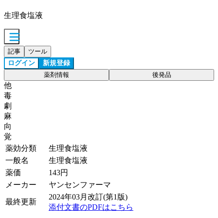
生理食塩液
記事
ツール
ログイン
新規登録
薬剤情報
後発品
他
毒
劇
麻
向
覚
薬効分類
生理食塩液
一般名
生理食塩液
薬価
143
円
メーカー
ヤンセンファーマ
2024年03月改訂(第1版)
最終更新
添付文書のPDFはこちら