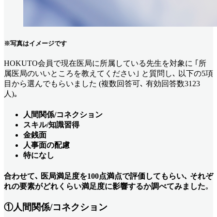
※写真はイメージです
HOKUTO会員で現在医局に所属している先生を対象に ｢所
属医局のいいところを教えてください｣ と質問し､ 以下の5項
目から選んでもらいました (複数回答可､ 有効回答数3123
人)｡
人間関係/コネクション
スキル/知識習得
金銭面
人事面の配慮
特になし
合わせて､ 医局満足度を100点満点で評価してもらい､ それぞ
れの要素がどれくらい満足度に影響するか調べてみました
｡
①人間関係/コネクション