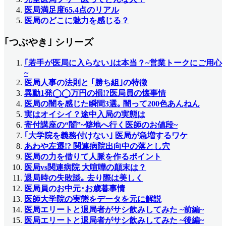
医局満足度65.4点のリアル
医局のどこに魅力を感じる？
｢つぶやき｣ シリーズ
｢若手が医局に入らない｣は本当？~営業トークにご用心
~
医局人事の法則と ｢勝ち組｣の特徴
異動1発◯◯万円の損!?医局員の懐事情
医局の闇を感じた瞬間3選｡ 闇って200色あんねん
実はオイシイ？途中入局の実態は
寄付講座の“闇”~僻地へ行く医師のお値段~
｢大学院を義務付けない｣ 医局が急増するワケ
あわや左遷!? 関連病院出向中の落とし穴
医局の力を借りて人脈を作るポイント
医局vs関連病院 大喧嘩の顛末は？
退局時の失敗談｡ 去り際は美しく
医局員のお中元･お歳暮事情
医師大学院の実態をデータを元に解説
医局エリートと退局者がサシ飲みしてみた ~前編~
医局エリートと退局者がサシ飲みしてみた ~後編~