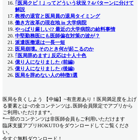
｢医局クビ！｣ ってどういう状況？4パターンに分けて
解説
教授の退官と医局員の退局タイミング
働き方改革の現在地 in 大学病院
やっぱり厳しい!? 最近の大学病院の給料事情
中堅勤務医にも医師偏在対策の波が？
派遣医撤退は一長一短
医局崩壊｡ そのとき何が起こるのか
｢医局辞めます｣ 反応は十人十色
億り人になりました (前編)
億り人になりました (後編)
医局を辞めない人の特徴3選
医局を良くしよう 【中編】~有意差あり！医局満足度を上げ
る要素とは~
の全コンテンツは､医師会員限定でアプリから
ご利用いただけます*。
*一部のコンテンツは非医師会員もご利用いただけます
臨床支援アプリHOKUTOをダウンロードしてご覧くださ
い。
今すぐ無料ダウンロード！