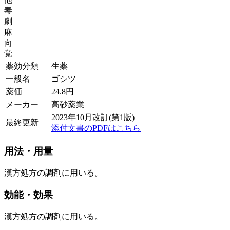
毒
劇
麻
向
覚
薬効分類
生薬
一般名
ゴシツ
薬価
24.8
円
メーカー
高砂薬業
2023年10月改訂(第1版)
最終更新
添付文書のPDFはこちら
用法・用量
漢方処方の調剤に用いる。
効能・効果
漢方処方の調剤に用いる。