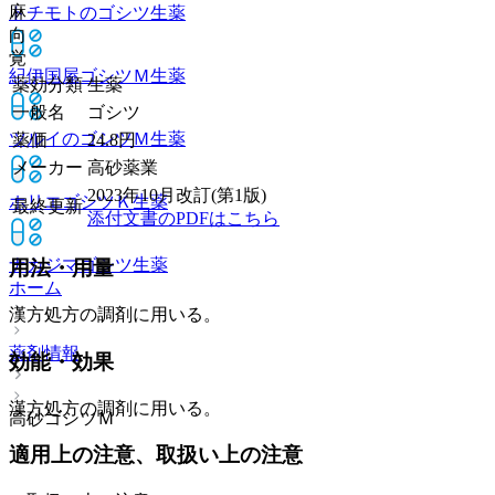
麻
トチモトのゴシツ
生薬
向
覚
紀伊国屋ゴシツＭ
生薬
薬効分類
生薬
一般名
ゴシツ
ツルイのゴシツＭ
生薬
薬価
24.8
円
メーカー
高砂薬業
2023年10月改訂(第1版)
ホリエゴシツＫ
生薬
最終更新
添付文書のPDFはこちら
ナカジマゴシツ
生薬
用法・用量
ホーム
漢方処方の調剤に用いる。
薬剤情報
効能・効果
漢方処方の調剤に用いる。
高砂ゴシツＭ
適用上の注意、取扱い上の注意