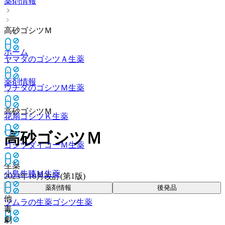
薬剤情報
高砂ゴシツＭ
ホーム
ヤマダのゴシツＡ
生薬
薬剤情報
ウチダのゴシツＭ
生薬
高砂ゴシツＭ
花扇ゴシツＫ
生薬
高砂ゴシツＭ
ゴシツダイコーＭ
生薬
生薬
小島牛膝Ｍ
生薬
2023年10月改訂(第1版)
薬剤情報
後発品
他
ツムラの生薬ゴシツ
生薬
毒
劇