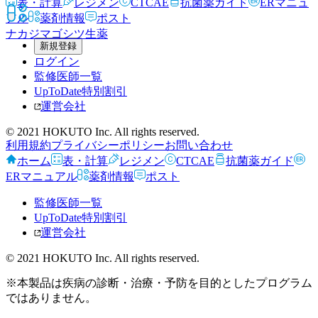
表・計算
レジメン
CTCAE
抗菌薬ガイド
ERマニュ
アル
薬剤情報
ポスト
ナカジマゴシツ
生薬
新規登録
ログイン
監修医師一覧
UpToDate特別割引
運営会社
© 2021 HOKUTO Inc. All rights reserved.
利用規約
プライバシーポリシー
お問い合わせ
ホーム
表・計算
レジメン
CTCAE
抗菌薬ガイド
ERマニュアル
薬剤情報
ポスト
監修医師一覧
UpToDate特別割引
運営会社
© 2021 HOKUTO Inc. All rights reserved.
※本製品は疾病の診断・治療・予防を目的としたプログラム
ではありません。