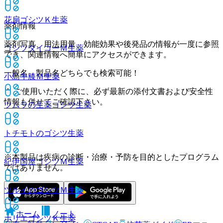
花扇ゴシツＫ
生薬
薬剤情報
薬剤写真、用法用量、効能効果や後発品の情報が一度に参照
ゴシツダイコーＭ
生薬
でき、関連情報へ簡単にアクセスができます。
一般名、製品名どちらでも検索可能！
小島牛膝Ｍ
生薬
※ ご使用いただく際に、必ず最新の添付文書および安全性
情報も併せてご確認下さい。
ツムラの生薬ゴシツ
生薬
トチモトのゴシツ
生薬
※本製品は疾病の診断・治療・予防を目的としたプログラム
紀伊国屋ゴシツＭ
生薬
ではありません。
ツルイのゴシツＭ
生薬
ホーム
ノート
ホリエゴシツＫ
生薬