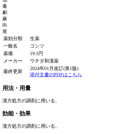
毒
劇
麻
向
覚
薬効分類
生薬
一般名
ゴシツ
薬価
19.1
円
メーカー
ウチダ和漢薬
2024年01月改訂(第1版)
最終更新
添付文書のPDFはこちら
用法・用量
漢方処方の調剤に用いる。
効能・効果
漢方処方の調剤に用いる。