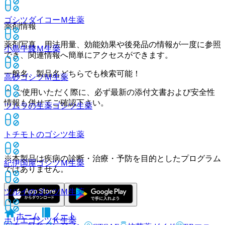
ゴシツダイコーＭ
生薬
薬剤情報
薬剤写真、用法用量、効能効果や後発品の情報が一度に参照
小島牛膝Ｍ
生薬
でき、関連情報へ簡単にアクセスができます。
一般名、製品名どちらでも検索可能！
高砂ゴシツＭ
生薬
※ ご使用いただく際に、必ず最新の添付文書および安全性
情報も併せてご確認下さい。
ツムラの生薬ゴシツ
生薬
トチモトのゴシツ
生薬
※本製品は疾病の診断・治療・予防を目的としたプログラム
紀伊国屋ゴシツＭ
生薬
ではありません。
ツルイのゴシツＭ
生薬
ホーム
ノート
ホリエゴシツＫ
生薬