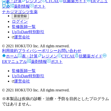
表・計算
レジメン
CTCAE
抗菌薬ガイド
ERマニュ
アル
薬剤情報
ポスト
ナカジマゴシツ
生薬
新規登録
ログイン
監修医師一覧
UpToDate特別割引
運営会社
© 2021 HOKUTO Inc. All rights reserved.
利用規約
プライバシーポリシー
お問い合わせ
ホーム
表・計算
レジメン
CTCAE
抗菌薬ガイド
ERマニュアル
薬剤情報
ポスト
監修医師一覧
UpToDate特別割引
運営会社
© 2021 HOKUTO Inc. All rights reserved.
※本製品は疾病の診断・治療・予防を目的としたプログラム
ではありません。