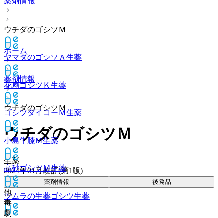
薬剤情報
ウチダのゴシツＭ
ホーム
ヤマダのゴシツＡ
生薬
薬剤情報
花扇ゴシツＫ
生薬
ウチダのゴシツＭ
ゴシツダイコーＭ
生薬
ウチダのゴシツＭ
小島牛膝Ｍ
生薬
生薬
高砂ゴシツＭ
生薬
2024年01月改訂(第1版)
薬剤情報
後発品
他
ツムラの生薬ゴシツ
生薬
毒
劇