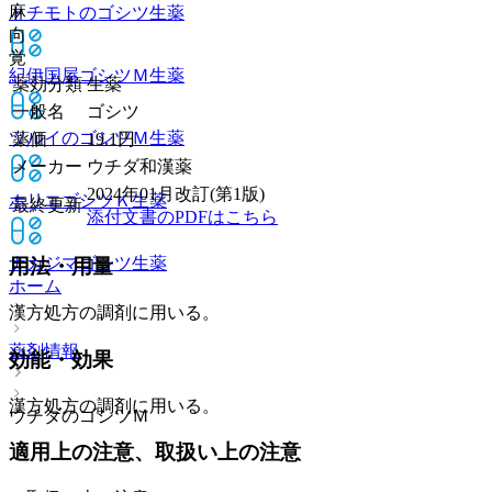
麻
トチモトのゴシツ
生薬
向
覚
紀伊国屋ゴシツＭ
生薬
薬効分類
生薬
一般名
ゴシツ
ツルイのゴシツＭ
生薬
薬価
19.1
円
メーカー
ウチダ和漢薬
2024年01月改訂(第1版)
ホリエゴシツＫ
生薬
最終更新
添付文書のPDFはこちら
ナカジマゴシツ
生薬
用法・用量
ホーム
漢方処方の調剤に用いる。
薬剤情報
効能・効果
漢方処方の調剤に用いる。
ウチダのゴシツＭ
適用上の注意、取扱い上の注意