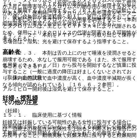
１４．２．１． ＰＴＰ包装の薬剤はＰＴＰシートから取り
が上昇し腎障害等のタクロリムスの副作用が発現するおそれ
出して服用するよう指導すること（ＰＴＰシートの誤飲によ
があるので、併用時にはタクロリムスの血中濃度をモニター
り、硬い鋭角部が食道粘膜へ刺入し、更には穿孔をおこして
し、必要に応じてタクロリムスの用量を調整すること（本剤
縦隔洞炎等の重篤な合併症を併発することがある）。
とタクロリムスは、主としてＣＹＰ３Ａ４により代謝される
ため、併用によりタクロリムスの代謝が阻害される可能性が
１４．２．２． 本剤をＰＴＰシートから取り出して保存す
考えられる）］。
る場合は、湿気、光を避けて保存するよう指導すること。
高齢者
１４．２．３． 本剤は舌の上にのせて唾液を浸潤させると
崩壊するため、水なしで服用可能である（また、水で服用す
低用量（２．５ｍｇ／日）から投与を開始するなど慎重に投
ることもできる）。
与すること（一般に過度の降圧は好ましくないとされてお
（取扱い上の注意）
り、体内動態試験で血中濃度が高く、血中濃度半減期が長く
なる傾向が認められている）〔１６．６．２参照〕。
アルミピロー開封後は湿気を避けて保存すること。
妊婦・授乳婦
その他の注意
（妊婦）
１５．１． 臨床使用に基づく情報
妊婦又は妊娠している可能性のある女性に投与する場合に
因果関係は明らかでないが、本剤による治療中に心筋梗塞や
は、治療上の有益性が危険性を上回ると判断される場合にの
不整脈（心室性頻拍を含む）がみられたとの報告がある。
み投与すること。動物実験で妊娠末期に投与すると妊娠期間