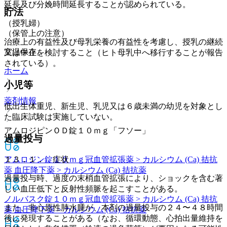
延長及び分娩時間延長することが認められている。
貯法
（授乳婦）
（保管上の注意）
治療上の有益性及び母乳栄養の有益性を考慮し、授乳の継続
室温保存。
又は中止を検討すること（ヒト母乳中へ移行することが報告
されている）。
ホーム
小児等
薬剤情報
低出生体重児、新生児、乳児又は６歳未満の幼児を対象とし
た臨床試験は実施していない。
アムロジピンＯＤ錠１０ｍｇ「フソー」
過量投与
アムロジン錠１０ｍｇ
冠血管拡張薬 > カルシウム (Ca) 拮抗
１３．１． 症状
薬 血圧降下薬 > カルシウム (Ca) 拮抗薬
過量投与時、過度の末梢血管拡張により、ショックを含む著
しい血圧低下と反射性頻脈を起こすことがある。
ノルバスク錠１０ｍｇ
冠血管拡張薬 > カルシウム (Ca) 拮抗
また、非心原性肺水腫が、本剤の過量投与の２４〜４８時間
薬 血圧降下薬 > カルシウム (Ca) 拮抗薬
後に発現することがある（なお、循環動態、心拍出量維持を