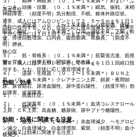
３）． 精神・神経系：（０．１〜１％未満＊）めまい・ふ
らつき、頭痛・頭重、（０．１％未満＊）眠気、振戦、末梢
高血圧症
神経障害、（頻度不明）気分動揺、不眠、錐体外路症状。
通常、成人にはアムロジピンとして２．５〜５ｍｇを１日１
４）． 消化器：（０．１〜１％未満＊）心窩部痛、便秘、
回経口投与する。なお、症状に応じ適宜増減するが、効果不
嘔気・嘔吐、（０．１％未満＊）口渇、消化不良、下痢・軟
十分な場合には１日１回１０ｍｇまで増量することができ
便、排便回数増加、口内炎、腹部膨満、胃腸炎、（頻度不
る。
明）膵炎。
狭心症
５）． 筋・骨格系：（０．１％未満＊）筋緊張亢進、筋痙
攣、背痛、（頻度不明）関節痛、筋肉痛。
通常、成人にはアムロジピンとして５ｍｇを１日１回経口投
与する。なお、症状に応じ適宜増減する。
６）． 泌尿・生殖器：（０．１〜１％未満＊）ＢＵＮ上
昇、（０．１％未満＊）クレアチニン上昇、頻尿・夜間頻
効能・効果
尿、尿管結石、尿潜血陽性、尿中蛋白陽性、（頻度不明）勃
起障害、排尿障害。
１）． 高血圧症。
７）． 代謝異常：（０．１％未満＊）血清コレステロール
２）． 狭心症。
上昇、ＣＫ上昇、高血糖、糖尿病、尿中ブドウ糖陽性。
効能・効果に関連する注意
８）． 血液：（０．１％未満＊）赤血球減少、ヘモグロビ
ン減少、白血球減少、白血球増加、紫斑、（頻度不明）血小
（効能又は効果に関連する注意）
板減少。