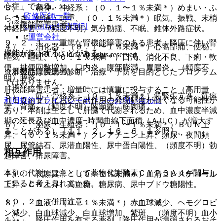
心症」である。
３）． 精神・神経系：（０．１〜１％未満＊）めまい・ふ
監修医師一覧
らつき、頭痛・頭重、（０．１％未満＊）眠気、振戦、末梢
（腎機能障害患者）
UpToDate特別割引
神経障害、（頻度不明）気分動揺、不眠、錐体外路症状。
運営会社
９．２．１． 重篤な腎機能障害のある患者：降圧に伴い腎
４）． 消化器：（０．１〜１％未満＊）心窩部痛、便秘、
機能が低下することがある。
© 2021 HOKUTO Inc. All rights reserved.
嘔気・嘔吐、（０．１％未満＊）口渇、消化不良、下痢・軟
便、排便回数増加、口内炎、腹部膨満、胃腸炎、（頻度不
（肝機能障害患者）
※本製品は疾病の診断・治療・予防を目的としたプログラム
明）膵炎。
ではありません。
肝機能障害患者：増量時には慎重に投与すること（高用量
５）． 筋・骨格系：（０．１％未満＊）筋緊張亢進、筋痙
（１０ｍｇ）において副作用の発現頻度が高くなる可能性が
利用規約
プライバシーポリシー
お問い合わせ
攣、背痛、（頻度不明）関節痛、筋肉痛。
あり、本剤は主として肝臓で代謝されるため、血中濃度半減
期の延長及び血中濃度−時間曲線下面積（ＡＵＣ）が増大す
６）． 泌尿・生殖器：（０．１〜１％未満＊）ＢＵＮ上
ることがある）〔１１．２、１６．６．１参照〕。
昇、（０．１％未満＊）クレアチニン上昇、頻尿・夜間頻
尿、尿管結石、尿潜血陽性、尿中蛋白陽性、（頻度不明）勃
相互作用
起障害、排尿障害。
本剤の代謝には主として薬物代謝酵素ＣＹＰ３Ａ４が関与し
７）． 代謝異常：（０．１％未満＊）血清コレステロール
ていると考えられている。
上昇、ＣＫ上昇、高血糖、糖尿病、尿中ブドウ糖陽性。
１０．２． 併用注意：
８）． 血液：（０．１％未満＊）赤血球減少、ヘモグロビ
ン減少、白血球減少、白血球増加、紫斑、（頻度不明）血小
１）． 降圧作用を有する薬剤［降圧作用が増強されるおそ