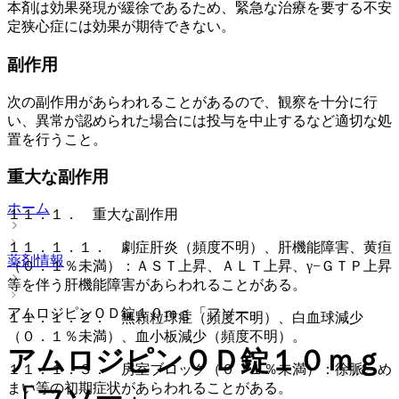
本剤は効果発現が緩徐であるため、緊急な治療を要する不安
定狭心症には効果が期待できない。
副作用
次の副作用があらわれることがあるので、観察を十分に行
い、異常が認められた場合には投与を中止するなど適切な処
置を行うこと。
重大な副作用
ホーム
１１．１． 重大な副作用
１１．１．１． 劇症肝炎（頻度不明）、肝機能障害、黄疸
薬剤情報
（０．１％未満）：ＡＳＴ上昇、ＡＬＴ上昇、γ−ＧＴＰ上昇
等を伴う肝機能障害があらわれることがある。
アムロジピンＯＤ錠１０ｍｇ「フソー」
１１．１．２． 無顆粒球症（頻度不明）、白血球減少
（０．１％未満）、血小板減少（頻度不明）。
アムロジピンＯＤ錠１０ｍｇ
１１．１．３． 房室ブロック（０．１％未満）：徐脈、め
まい等の初期症状があらわれることがある。