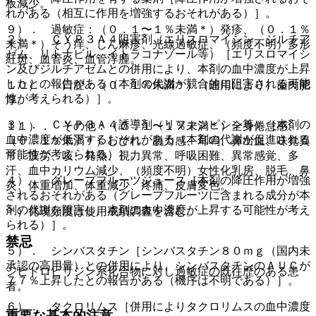
板減少。
れがある（相互に作用を増強するおそれがある）］。
９）． 過敏症：（０．１〜１％未満＊）発疹、（０．１％
２）． ＣＹＰ３Ａ４阻害剤（エリスロマイシン、ジルチア
未満＊）そう痒、じん麻疹、光線過敏症、（頻度不明）多形
ゼム、リトナビル、イトラコナゾール等）［エリスロマイシ
紅斑、血管炎、血管浮腫。
ン及びジルチアゼムとの併用により、本剤の血中濃度が上昇
したとの報告がある（本剤の代謝が競合的に阻害される可能
１０）． 口腔：（０．１％未満＊）（連用により）歯肉肥
性が考えられる）］。
厚。
３）． ＣＹＰ３Ａ４誘導剤（リファンピシン等）［本剤の
１１）． その他：（０．１〜１％未満＊）全身倦怠感、
血中濃度が低下するおそれがある（本剤の代謝が促進される
（０．１％未満＊）しびれ、脱力感、耳鳴、鼻出血、味覚異
可能性が考えられる）］。
常、疲労、咳、発熱、視力異常、呼吸困難、異常感覚、多
汗、血中カリウム減少、（頻度不明）女性化乳房、脱毛、鼻
４）． グレープフルーツジュース［本剤の降圧作用が増強
炎、体重増加、体重減少、疼痛、皮膚変色。
されるおそれがある（グレープフルーツに含まれる成分が本
剤の代謝を阻害し、本剤の血中濃度が上昇する可能性が考え
＊）発現頻度は使用成績調査を含む。
られる）］。
禁忌
５）． シンバスタチン［シンバスタチン８０ｍｇ（国内未
承認の高用量）との併用により、シンバスタチンのＡＵＣが
ジヒドロピリジン系化合物に対し過敏症の既往歴のある患
７７％上昇したとの報告がある（機序は不明である）］。
者。
６）． タクロリムス［併用によりタクロリムスの血中濃度
重要な基本的注意