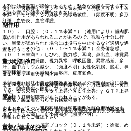
本剤は効果発現が緩徐であるため、緊急な治療を要する不安
９）． 過敏症：（０．１〜１％未満＊）発疹、（０．１％
定狭心症には効果が期待できない。
未満＊）そう痒、じん麻疹、光線過敏症、（頻度不明）多形
紅斑、血管炎、血管浮腫。
副作用
１０）． 口腔：（０．１％未満＊）（連用により）歯肉肥
次の副作用があらわれることがあるので、観察を十分に行
厚。
い、異常が認められた場合には投与を中止するなど適切な処
１１）． その他：（０．１〜１％未満＊）全身倦怠感、
置を行うこと。
（０．１％未満＊）しびれ、脱力感、耳鳴、鼻出血、味覚異
常、疲労、咳、発熱、視力異常、呼吸困難、異常感覚、多
重大な副作用
汗、血中カリウム減少、（頻度不明）女性化乳房、脱毛、鼻
薬剤情報
炎、体重増加、体重減少、疼痛、皮膚変色。
１１．１． 重大な副作用
薬剤写真、用法用量、効能効果や後発品の情報が一度に参照
＊）発現頻度は使用成績調査を含む。
１１．１．１． 劇症肝炎（頻度不明）、肝機能障害、黄疸
でき、関連情報へ簡単にアクセスができます。
（０．１％未満）：ＡＳＴ上昇、ＡＬＴ上昇、γ−ＧＴＰ上昇
禁忌
等を伴う肝機能障害があらわれることがある。
一般名、製品名どちらでも検索可能！
１１．１．２． 無顆粒球症（頻度不明）、白血球減少
ジヒドロピリジン系化合物に対し過敏症の既往歴のある患
※ ご使用いただく際に、必ず最新の添付文書および安全性
（０．１％未満）、血小板減少（頻度不明）。
者。
情報も併せてご確認下さい。
１１．１．３． 房室ブロック（０．１％未満）：徐脈、め
重要な基本的注意