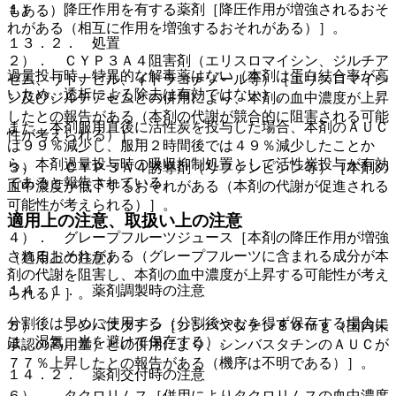
１）． 降圧作用を有する薬剤［降圧作用が増強されるおそ
もある）。
れがある（相互に作用を増強するおそれがある）］。
１３．２． 処置
２）． ＣＹＰ３Ａ４阻害剤（エリスロマイシン、ジルチア
過量投与時、特異的な解毒薬はない（本剤は蛋白結合率が高
ゼム、リトナビル、イトラコナゾール等）［エリスロマイシ
いため、透析による除去は有効ではない）。
ン及びジルチアゼムとの併用により、本剤の血中濃度が上昇
したとの報告がある（本剤の代謝が競合的に阻害される可能
また、本剤服用直後に活性炭を投与した場合、本剤のＡＵＣ
性が考えられる）］。
は９９％減少し、服用２時間後では４９％減少したことか
ら、本剤過量投与時の吸収抑制処置として活性炭投与が有効
３）． ＣＹＰ３Ａ４誘導剤（リファンピシン等）［本剤の
であると報告されている。
血中濃度が低下するおそれがある（本剤の代謝が促進される
可能性が考えられる）］。
適用上の注意、取扱い上の注意
４）． グレープフルーツジュース［本剤の降圧作用が増強
されるおそれがある（グレープフルーツに含まれる成分が本
（適用上の注意）
剤の代謝を阻害し、本剤の血中濃度が上昇する可能性が考え
１４．１． 薬剤調製時の注意
られる）］。
分割後は早めに使用する（分割後やむを得ず保存する場合に
５）． シンバスタチン［シンバスタチン８０ｍｇ（国内未
は、湿気、光を避けて保存する）。
承認の高用量）との併用により、シンバスタチンのＡＵＣが
７７％上昇したとの報告がある（機序は不明である）］。
１４．２． 薬剤交付時の注意
６）． タクロリムス［併用によりタクロリムスの血中濃度