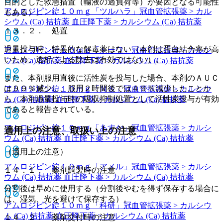
目的とした救急措置（輸液の過負荷等）が要因となる可能性
アムロジピン錠１０ｍｇ「ツルハラ」
冠血管拡張薬 > カル
もある）。
シウム (Ca) 拮抗薬 血圧降下薬 > カルシウム (Ca) 拮抗薬
１３．２． 処置
過量投与時、特異的な解毒薬はない（本剤は蛋白結合率が高
アムロジピン錠１０ｍｇ「トーワ」
冠血管拡張薬 > カルシ
いため、透析による除去は有効ではない）。
ウム (Ca) 拮抗薬 血圧降下薬 > カルシウム (Ca) 拮抗薬
また、本剤服用直後に活性炭を投与した場合、本剤のＡＵＣ
は９９％減少し、服用２時間後では４９％減少したことか
アムロジピン錠１０ｍｇ「ＮＳ」
冠血管拡張薬 > カルシウ
ら、本剤過量投与時の吸収抑制処置として活性炭投与が有効
ム (Ca) 拮抗薬 血圧降下薬 > カルシウム (Ca) 拮抗薬
であると報告されている。
アムロジピン錠１０ｍｇ「あすか」
冠血管拡張薬 > カルシ
適用上の注意、取扱い上の注意
ウム (Ca) 拮抗薬 血圧降下薬 > カルシウム (Ca) 拮抗薬
（適用上の注意）
アムロジピン錠１０ｍｇ「アメル」
冠血管拡張薬 > カルシ
１４．１． 薬剤調製時の注意
ウム (Ca) 拮抗薬 血圧降下薬 > カルシウム (Ca) 拮抗薬
分割後は早めに使用する（分割後やむを得ず保存する場合に
は、湿気、光を避けて保存する）。
アムロジピン錠１０ｍｇ「科研」
冠血管拡張薬 > カルシウ
ム (Ca) 拮抗薬 血圧降下薬 > カルシウム (Ca) 拮抗薬
１４．２． 薬剤交付時の注意