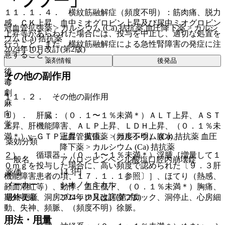
「フソー」
１１．１．４． 横紋筋融解症（頻度不明）：筋肉痛、脱力
感、ＣＫ上昇、血中ミオグロビン上昇及び尿中ミオグロビン
冠血管拡張薬 > カルシウム (Ca) 拮抗薬 血圧降下薬 > カルシ
上昇等があらわれた場合には、投与を中止し、適切な処置を
ウム (Ca) 拮抗薬
行うこと。また、横紋筋融解症による急性腎障害の発症に注
2024年10月改訂(第2版)
意すること。
薬剤情報
後発品
後
その他の副作用
毒
劇
１１．２． その他の副作用
麻
向
１）． 肝臓：（０．１〜１％未満＊）ＡＬＴ上昇、ＡＳＴ
覚
上昇、肝機能障害、ＡＬＰ上昇、ＬＤＨ上昇、（０．１％未
冠血管拡張薬 > カルシウム (Ca) 拮抗薬 血圧
満＊）γ−ＧＴＰ上昇、黄疸、（頻度不明）腹水。
薬効分類
降下薬 > カルシウム (Ca) 拮抗薬
２）． 循環器：（０．１〜１％未満＊）浮腫［増量して１
一般名
アムロジピンベシル酸塩口腔内崩壊錠
０ｍｇを投与した場合に、高い頻度で認められた〔９．３肝
薬価
14.3
円
機能障害患者の項、１７．１．１参照〕］、ほてり（熱感、
メーカー
シオノケミカル
顔面潮紅等）、動悸、血圧低下、（０．１％未満＊）胸痛、
最終更新
2024年10月改訂(第2版)
期外収縮、洞房ブロック又は房室ブロック、洞停止、心房細
動、失神、頻脈、（頻度不明）徐脈。
用法・用量