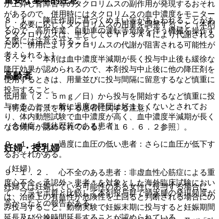
が上昇し腎障害等のタクロリムスの副作用が発現するおそれ
があるので、併用時にはタクロリムスの血中濃度をモニター
８．１． 降圧作用に基づくめまい等があらわれることがあ
し、必要に応じてタクロリムスの用量を調整すること（本剤
るので、高所作業、自動車の運転等危険を伴う機械を操作す
とタクロリムスは、主としてＣＹＰ３Ａ４により代謝される
る際には注意させること。
ため、併用によりタクロリムスの代謝が阻害される可能性が
考えられる）］。
８．２． 本剤は血中濃度半減期が長く投与中止後も緩徐な
降圧効果が認められるので、本剤投与中止後に他の降圧剤を
高齢者
使用するときは、用量並びに投与間隔に留意するなど慎重に
投与すること。
低用量（２．５ｍｇ／日）から投与を開始するなど慎重に投
与すること（一般に過度の降圧は好ましくないとされてお
（特定の背景を有する患者に関する注意）
り、体内動態試験で血中濃度が高く、血中濃度半減期が長く
（合併症・既往歴等のある患者）
なる傾向が認められている）〔１６．６．２参照〕。
９．１．１． 過度に血圧の低い患者：さらに血圧が低下す
妊婦・授乳婦
るおそれがある。
（妊婦）
９．１．２． 心不全のある患者：非虚血性心筋症による重
度心不全＜承認外＞患者＊を対象とした海外臨床試験におい
妊婦又は妊娠している可能性のある女性に投与する場合に
て、プラセボ群と比較して本剤投与群で肺水腫の発現頻度が
は、治療上の有益性が危険性を上回ると判断される場合にの
高かったとの報告がある。
み投与すること。動物実験で妊娠末期に投与すると妊娠期間
延長及び分娩時間延長することが認められている。