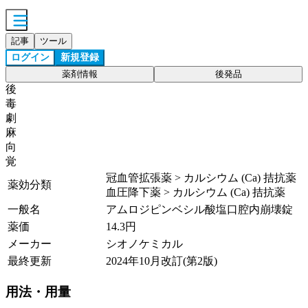
記事
ツール
ログイン
新規登録
薬剤情報
後発品
後
毒
劇
麻
向
覚
冠血管拡張薬 > カルシウム (Ca) 拮抗薬
薬効分類
血圧降下薬 > カルシウム (Ca) 拮抗薬
一般名
アムロジピンベシル酸塩口腔内崩壊錠
薬価
14.3
円
メーカー
シオノケミカル
最終更新
2024年10月改訂(第2版)
用法・用量