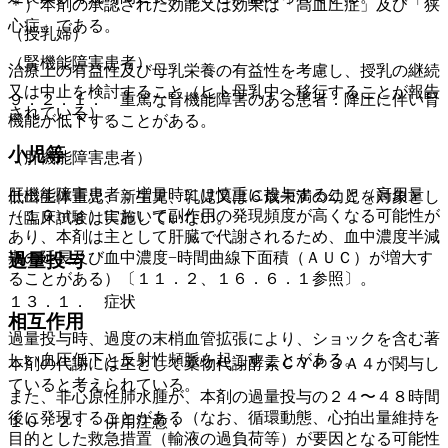
＊）本剤の承認された効能又は効果は「高血圧症」及び「狭
心症」である。
（授乳婦）
（腎機能障害患者）
治療上の有益性及び母乳栄養の有益性を考慮し、授乳の継続
又は中止を検討すること（ヒト母乳中へ移行することが報告
９．２．１． 重篤な腎機能障害のある患者：降圧に伴い腎
されている）。
機能が低下することがある。
小児等
（肝機能障害患者）
肝機能障害患者：増量時には慎重に投与すること（高用量
低出生体重児、新生児、乳児又は６歳未満の幼児を対象とし
（１０ｍｇ）において副作用の発現頻度が高くなる可能性が
た臨床試験は実施していない。
あり、本剤は主として肝臓で代謝されるため、血中濃度半減
期の延長及び血中濃度−時間曲線下面積（ＡＵＣ）が増大す
過量投与
ることがある）〔１１．２、１６．６．１参照〕。
１３．１． 症状
相互作用
過量投与時、過度の末梢血管拡張により、ショックを含む著
しい血圧低下と反射性頻脈を起こすことがある。
本剤の代謝には主として薬物代謝酵素ＣＹＰ３Ａ４が関与し
ていると考えられている。
また、非心原性肺水腫が、本剤の過量投与の２４〜４８時間
後に発現することがある（なお、循環動態、心拍出量維持を
１０．２． 併用注意：
目的とした救急措置（輸液の過負荷等）が要因となる可能性