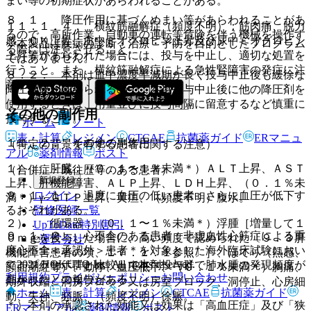
まい等の初期症状があらわれることがある。
８．１． 降圧作用に基づくめまい等があらわれることがあ
１１．１．４． 横紋筋融解症（頻度不明）：筋肉痛、脱力
るので、高所作業、自動車の運転等危険を伴う機械を操作す
感、ＣＫ上昇、血中ミオグロビン上昇及び尿中ミオグロビン
※本製品は疾病の診断・治療・予防を目的としたプログラム
る際には注意させること。
上昇等があらわれた場合には、投与を中止し、適切な処置を
ではありません。
行うこと。また、横紋筋融解症による急性腎障害の発症に注
８．２． 本剤は血中濃度半減期が長く投与中止後も緩徐な
意すること。
降圧効果が認められるので、本剤投与中止後に他の降圧剤を
使用するときは、用量並びに投与間隔に留意するなど慎重に
その他の副作用
投与すること。
ホーム
ノート
表・計算
レジメン
CTCAE
抗菌薬ガイド
ERマニュ
１１．２． その他の副作用
（特定の背景を有する患者に関する注意）
アル
薬剤情報
ポスト
１）． 肝臓：（０．１〜１％未満＊）ＡＬＴ上昇、ＡＳＴ
（合併症・既往歴等のある患者）
新規登録
上昇、肝機能障害、ＡＬＰ上昇、ＬＤＨ上昇、（０．１％未
ログイン
９．１．１． 過度に血圧の低い患者：さらに血圧が低下す
満＊）γ−ＧＴＰ上昇、黄疸、（頻度不明）腹水。
監修医師一覧
るおそれがある。
２）． 循環器：（０．１〜１％未満＊）浮腫［増量して１
UpToDate特別割引
９．１．２． 心不全のある患者：非虚血性心筋症による重
０ｍｇを投与した場合に、高い頻度で認められた〔９．３肝
運営会社
度心不全＜承認外＞患者＊を対象とした海外臨床試験におい
機能障害患者の項、１７．１．１参照〕］、ほてり（熱感、
© 2021 HOKUTO Inc. All rights reserved.
て、プラセボ群と比較して本剤投与群で肺水腫の発現頻度が
顔面潮紅等）、動悸、血圧低下、（０．１％未満＊）胸痛、
利用規約
プライバシーポリシー
お問い合わせ
高かったとの報告がある。
期外収縮、洞房ブロック又は房室ブロック、洞停止、心房細
ホーム
表・計算
レジメン
CTCAE
抗菌薬ガイド
動、失神、頻脈、（頻度不明）徐脈。
＊）本剤の承認された効能又は効果は「高血圧症」及び「狭
ERマニュアル
薬剤情報
ポスト