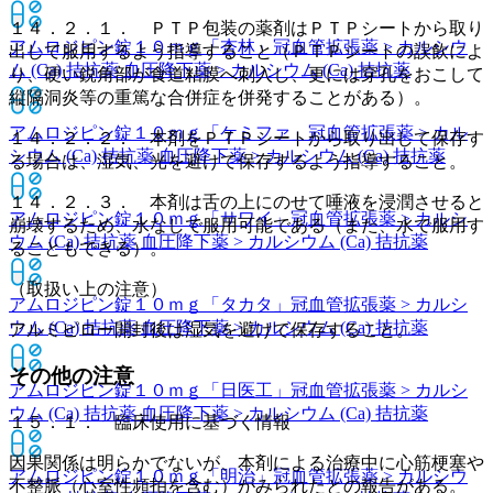
１４．２．１． ＰＴＰ包装の薬剤はＰＴＰシートから取り
アムロジピン錠１０ｍｇ「杏林」
冠血管拡張薬 > カルシウ
出して服用するよう指導すること（ＰＴＰシートの誤飲によ
ム (Ca) 拮抗薬 血圧降下薬 > カルシウム (Ca) 拮抗薬
り、硬い鋭角部が食道粘膜へ刺入し、更には穿孔をおこして
縦隔洞炎等の重篤な合併症を併発することがある）。
アムロジピン錠１０ｍｇ「ケミファ」
冠血管拡張薬 > カル
１４．２．２． 本剤をＰＴＰシートから取り出して保存す
シウム (Ca) 拮抗薬 血圧降下薬 > カルシウム (Ca) 拮抗薬
る場合は、湿気、光を避けて保存するよう指導すること。
１４．２．３． 本剤は舌の上にのせて唾液を浸潤させると
アムロジピン錠１０ｍｇ「サワイ」
冠血管拡張薬 > カルシ
崩壊するため、水なしで服用可能である（また、水で服用す
ウム (Ca) 拮抗薬 血圧降下薬 > カルシウム (Ca) 拮抗薬
ることもできる）。
（取扱い上の注意）
アムロジピン錠１０ｍｇ「タカタ」
冠血管拡張薬 > カルシ
ウム (Ca) 拮抗薬 血圧降下薬 > カルシウム (Ca) 拮抗薬
アルミピロー開封後は湿気を避けて保存すること。
その他の注意
アムロジピン錠１０ｍｇ「日医工」
冠血管拡張薬 > カルシ
ウム (Ca) 拮抗薬 血圧降下薬 > カルシウム (Ca) 拮抗薬
１５．１． 臨床使用に基づく情報
因果関係は明らかでないが、本剤による治療中に心筋梗塞や
アムロジピン錠１０ｍｇ「明治」
冠血管拡張薬 > カルシウ
不整脈（心室性頻拍を含む）がみられたとの報告がある。