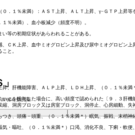
（０．１％未満）：ＡＳＴ上昇、ＡＬＴ上昇、γ−ＧＴＰ上昇等
．１％未満）、血小板減少（頻度不明）。
まい等の初期症状があらわれることがある。
感、ＣＫ上昇、血中ミオグロビン上昇及び尿中ミオグロビン上
ること。
Ｓ」
上昇、肝機能障害、ＡＬＰ上昇、ＬＤＨ上昇、（０．１％未満＊
０ｍｇを投与した場合に、高い頻度で認められた〔９．３肝機
 (Ca) 拮抗薬
収縮、洞房ブロック又は房室ブロック、洞停止、心房細動、失
らつき、頭痛・頭重、（０．１％未満＊）眠気、振戦、末梢神
嘔気・嘔吐、（０．１％未満＊）口渇、消化不良、下痢・軟便