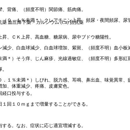
攣、背痛、（頻度不明）関節痛、筋肉痛。
、（０．１％未満＊）クレアチニン上昇、頻尿・夜間頻尿、尿
抗薬 血圧降下薬 > カルシウム (Ca) 拮抗薬
上昇、ＣＫ上昇、高血糖、糖尿病、尿中ブドウ糖陽性。
ン減少、白血球減少、白血球増加、紫斑、（頻度不明）血小板
未満＊）そう痒、じん麻疹、光線過敏症、（頻度不明）多形紅
厚。
０．１％未満＊）しびれ、脱力感、耳鳴、鼻出血、味覚異常、
増加、体重減少、疼痛、皮膚変色。
回経口投与する。
日１回１０ｍｇまで増量することができる。
。
与する。なお、症状に応じ適宜増減する。