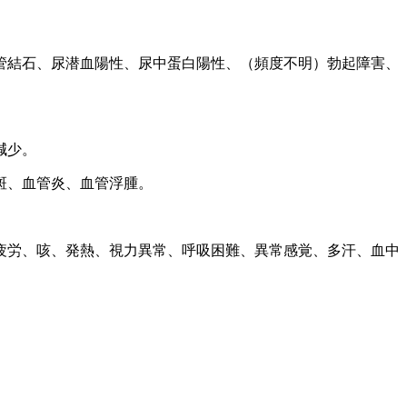
管結石、尿潜血陽性、尿中蛋白陽性、（頻度不明）勃起障害、
減少。
斑、血管炎、血管浮腫。
疲労、咳、発熱、視力異常、呼吸困難、異常感覚、多汗、血中