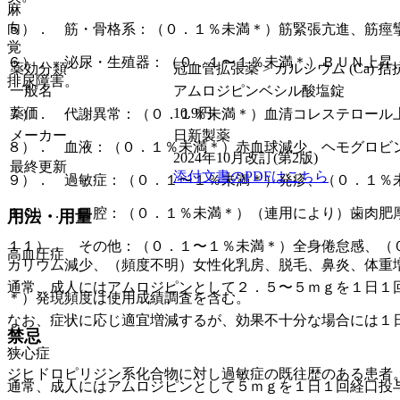
麻
向
５）． 筋・骨格系：（０．１％未満＊）筋緊張亢進、筋痙
覚
６）． 泌尿・生殖器：（０．１〜１％未満＊）ＢＵＮ上昇
薬効分類
冠血管拡張薬 > カルシウム (Ca) 拮
排尿障害。
一般名
アムロジピンベシル酸塩錠
薬価
10.9
円
７）． 代謝異常：（０．１％未満＊）血清コレステロール
メーカー
日新製薬
８）． 血液：（０．１％未満＊）赤血球減少、ヘモグロビ
2024年10月改訂(第2版)
最終更新
添付文書のPDFはこちら
９）． 過敏症：（０．１〜１％未満＊）発疹、（０．１％
１０）． 口腔：（０．１％未満＊）（連用により）歯肉肥
用法・用量
１１）． その他：（０．１〜１％未満＊）全身倦怠感、（
高血圧症
カリウム減少、（頻度不明）女性化乳房、脱毛、鼻炎、体重
通常、成人にはアムロジピンとして２．５〜５ｍｇを１日１
＊）発現頻度は使用成績調査を含む。
なお、症状に応じ適宜増減するが、効果不十分な場合には１
禁忌
狭心症
ジヒドロピリジン系化合物に対し過敏症の既往歴のある患者
通常、成人にはアムロジピンとして５ｍｇを１日１回経口投