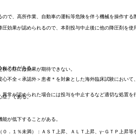
るので、高所作業、自動車の運転等危険を伴う機械を操作する
降圧効果が認められるので、本剤投与中止後に他の降圧剤を使
るおそれがある。
定狭心症には効果が期待できない。
度心不全＜承認外＞患者＊を対象とした海外臨床試験において
、異常が認められた場合には投与を中止するなど適切な処置を
心症」である。
機能が低下することがある。
（０．１％未満）：ＡＳＴ上昇、ＡＬＴ上昇、γ−ＧＴＰ上昇等