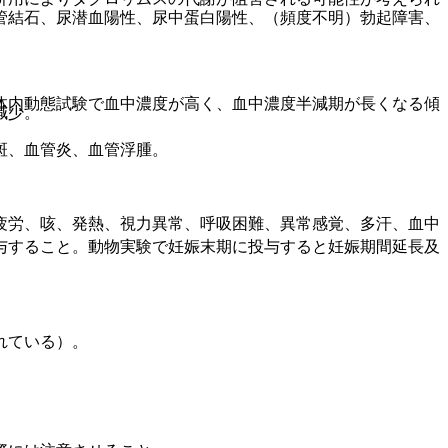
管結石、尿潜血陽性、尿中蛋白陽性、（頻度不明）勃起障害、
体内動態試験で血中濃度が高く、血中濃度半減期が長くなる傾
減少。
斑、血管炎、血管浮腫。
疲労、咳、発熱、視力異常、呼吸困難、異常感覚、多汗、血中
与すること。動物実験で妊娠末期に投与すると妊娠期間延長及
れている）。