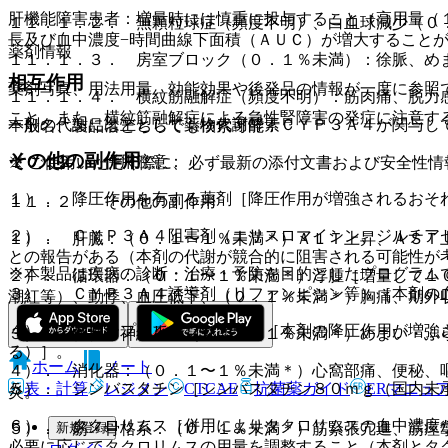
肝機能障害患者：増量時には慎重に投与すること（高用量（
１１．１．２． 無顆粒球症（頻度不明）、白血球減少（０
長及び血中濃度−時間曲線下面積（ＡＵＣ）が増大すること
薬剤情報
１１．１．３． 房室ブロック（０．１％未満）：徐脈、め
相互作用
薬剤写真、用法用量、効能効果や後発品の情報が一度に参照
１１．１．４． 横紋筋融解症（頻度不明）：筋肉痛、脱力
こと。また、横紋筋融解症による急性腎障害の発症に注意す
本剤の代謝には主として薬物代謝酵素ＣＹＰ３Ａ４が関与し
一般名、製品名どちらでも検索可能！
その他の副作用
１０．２． 併用注意：
※ ご使用いただく際に、必ず最新の添付文書および安全性情
１）． 降圧作用を有する薬剤［降圧作用が増強されるおそ
１１．２． その他の副作用
２）． ＣＹＰ３Ａ４阻害剤（エリスロマイシン、ジルチア
１）． 肝臓：（０．１〜１％未満＊）ＡＬＴ上昇、ＡＳＴ
との報告がある（本剤の代謝が競合的に阻害される可能性が
※本製品は疾病の診断・治療・予防を目的としたプログラム
２）． 循環器：（０．１〜１％未満＊）浮腫［増量して１
３）． ＣＹＰ３Ａ４誘導剤（リファンピシン等）［本剤の
潮紅等）、動悸、血圧低下、（０．１％未満＊）胸痛、期外
４）． グレープフルーツジュース［本剤の降圧作用が増強
３）． 精神・神経系：（０．１〜１％未満＊）めまい・ふ
る）］。
ホーム
ノート
４）． 消化器：（０．１〜１％未満＊）心窩部痛、便秘、
表・計算
レジメン
CTCAE
抗菌薬ガイド
ERマニュ
５）． シンバスタチン［シンバスタチン８０ｍｇ（国内未
炎。
６）． タクロリムス［併用によりタクロリムスの血中濃度
新規登録
５）． 筋・骨格系：（０．１％未満＊）筋緊張亢進、筋痙
必要に応じてタクロリムスの用量を調整すること（本剤とタ