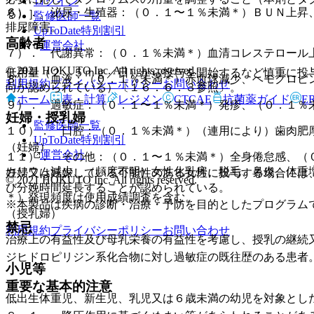
ログイン
６）． 泌尿・生殖器：（０．１〜１％未満＊）ＢＵＮ上昇
る）］。
監修医師一覧
排尿障害。
UpToDate特別割引
高齢者
運営会社
７）． 代謝異常：（０．１％未満＊）血清コレステロール
© 2021 HOKUTO Inc. All rights reserved.
低用量（２．５ｍｇ／日）から投与を開始するなど慎重に投
８）． 血液：（０．１％未満＊）赤血球減少、ヘモグロビ
利用規約
プライバシーポリシー
お問い合わせ
向が認められている）〔１６．６．３参照〕。
ホーム
表・計算
レジメン
CTCAE
抗菌薬ガイド
E
９）． 過敏症：（０．１〜１％未満＊）発疹、（０．１％
妊婦・授乳婦
監修医師一覧
１０）． 口腔：（０．１％未満＊）（連用により）歯肉肥
UpToDate特別割引
（妊婦）
運営会社
１１）． その他：（０．１〜１％未満＊）全身倦怠感、（
カリウム減少、（頻度不明）女性化乳房、脱毛、鼻炎、体重
妊婦又は妊娠している可能性のある女性に投与する場合には
© 2021 HOKUTO Inc. All rights reserved.
び分娩時間延長することが認められている。
＊）発現頻度は使用成績調査を含む。
※本製品は疾病の診断・治療・予防を目的としたプログラム
（授乳婦）
禁忌
利用規約
プライバシーポリシー
お問い合わせ
治療上の有益性及び母乳栄養の有益性を考慮し、授乳の継続
ジヒドロピリジン系化合物に対し過敏症の既往歴のある患者
小児等
重要な基本的注意
低出生体重児、新生児、乳児又は６歳未満の幼児を対象とし