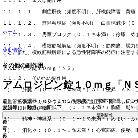
１１．１． 重大な副作用
１１．１．１． 劇症肝炎（頻度不明）、肝機能障害、黄疸
１１．１．２． 無顆粒球症（頻度不明）、白血球減少（０
ホーム
１１．１．３． 房室ブロック（０．１％未満）：徐脈、め
１１．１．４． 横紋筋融解症（頻度不明）：筋肉痛、脱力
薬剤情報
こと。また、横紋筋融解症による急性腎障害の発症に注意す
その他の副作用
アムロジピン錠１０ｍｇ「ＮＳ」
１１．２． その他の副作用
アムロジピン錠１０ｍｇ「Ｎ
１）． 肝臓：（０．１〜１％未満＊）ＡＬＴ上昇、ＡＳＴ
２）． 循環器：（０．１〜１％未満＊）浮腫［増量して１
冠血管拡張薬 > カルシウム (Ca) 拮抗薬 血圧降下薬 > カルシウム
潮紅等）、動悸、血圧低下、（０．１％未満＊）胸痛、期外
2024年10月改訂(第2版)
薬剤情報
３）． 精神・神経系：（０．１〜１％未満＊）めまい・ふ
後
毒
４）． 消化器：（０．１〜１％未満＊）心窩部痛、便秘、
劇
炎。