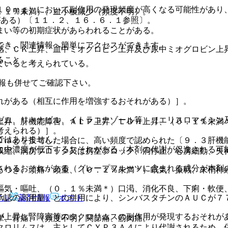
１０ｍｇ）において副作用の発現頻度が高くなる可能性があり
．１％未満）、血小板減少（頻度不明）。
がある）〔１１．２、１６．６．１参照〕。
まい等の初期症状があらわれることがある。
でき、関連情報へ簡単にアクセスができます。
感、ＣＫ上昇、血中ミオグロビン上昇及び尿中ミオグロビン上
ること。
ていると考えられている。
報も併せてご確認下さい。
れがある（相互に作用を増強するおそれがある）］。
ゼム、リトナビル、イトラコナゾール等）［エリスロマイシン
上昇、肝機能障害、ＡＬＰ上昇、ＬＤＨ上昇、（０．１％未満＊
考えられる）］。
ではありません。
０ｍｇを投与した場合に、高い頻度で認められた〔９．３肝機
血中濃度が低下するおそれがある（本剤の代謝が促進される可
収縮、洞房ブロック又は房室ブロック、洞停止、心房細動、失
されるおそれがある（グレープフルーツに含まれる成分が本剤
らつき、頭痛・頭重、（０．１％未満＊）眠気、振戦、末梢神
嘔気・嘔吐、（０．１％未満＊）口渇、消化不良、下痢・軟便
アル
薬剤情報
ポスト
承認の高用量）との併用により、シンバスタチンのＡＵＣが７
が上昇し腎障害等のタクロリムスの副作用が発現するおそれが
攣、背痛、（頻度不明）関節痛、筋肉痛。
クロリムスは、主としてＣＹＰ３Ａ４により代謝されるため、