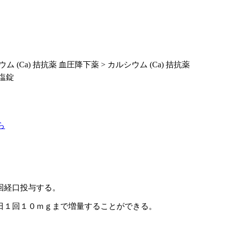
ム (Ca) 拮抗薬 血圧降下薬 > カルシウム (Ca) 拮抗薬
塩錠
ら
回経口投与する。
日１回１０ｍｇまで増量することができる。