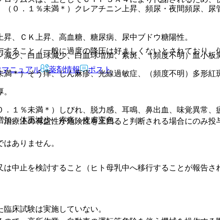
、（０．１％未満＊）クレアチニン上昇、頻尿・夜間頻尿、尿
上昇、ＣＫ上昇、高血糖、糖尿病、尿中ブドウ糖陽性。
与すること（一般に過度の降圧は好ましくないとされており、
ン減少、白血球減少、白血球増加、紫斑、（頻度不明）血小板
Rマニュアル
薬剤情報
ポスト
未満＊）そう痒、じん麻疹、光線過敏症、（頻度不明）多形紅
厚。
０．１％未満＊）しびれ、脱力感、耳鳴、鼻出血、味覚異常、
増加、体重減少、疼痛、皮膚変色。
、治療上の有益性が危険性を上回ると判断される場合にのみ投
ではありません。
又は中止を検討すること（ヒト母乳中へ移行することが報告さ
。
た臨床試験は実施していない。