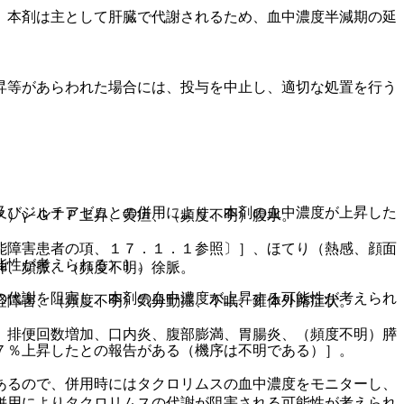
、本剤は主として肝臓で代謝されるため、血中濃度半減期の延
昇等があらわれた場合には、投与を中止し、適切な処置を行う
及びジルチアゼムとの併用により、本剤の血中濃度が上昇した
）γ−ＧＴＰ上昇、黄疸、（頻度不明）腹水。
能障害患者の項、１７．１．１参照〕］、ほてり（熱感、顔面
能性が考えられる）］。
神、頻脈、（頻度不明）徐脈。
の代謝を阻害し、本剤の血中濃度が上昇する可能性が考えられ
経障害、（頻度不明）気分動揺、不眠、錐体外路症状。
、排便回数増加、口内炎、腹部膨満、胃腸炎、（頻度不明）膵
７％上昇したとの報告がある（機序は不明である）］。
あるので、併用時にはタクロリムスの血中濃度をモニターし、
併用によりタクロリムスの代謝が阻害される可能性が考えられ