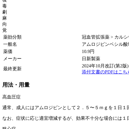
毒
劇
麻
向
覚
薬効分類
冠血管拡張薬 > カルシウ
一般名
アムロジピンベシル酸
薬価
10.9
円
メーカー
日新製薬
2024年10月改訂(第2版)
最終更新
添付文書のPDFはこち
用法・用量
高血圧症
通常、成人にはアムロジピンとして２．５〜５ｍｇを１日１
なお、症状に応じ適宜増減するが、効果不十分な場合には１
狭心症