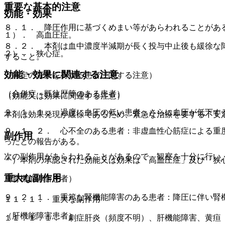
重要な基本的注意
効能・効果
８．１． 降圧作用に基づくめまい等があらわれることがあ
１）． 高血圧症。
８．２． 本剤は血中濃度半減期が長く投与中止後も緩徐な
２）． 狭心症。
すること。
効能・効果に関連する注意
（特定の背景を有する患者に関する注意）
（合併症・既往歴等のある患者）
（効能又は効果に関連する注意）
９．１．１． 過度に血圧の低い患者：さらに血圧が低下す
本剤は効果発現が緩徐であるため、緊急な治療を要する不安
９．１．２． 心不全のある患者：非虚血性心筋症による重
副作用
ったとの報告がある。
次の副作用があらわれることがあるので、観察を十分に行い
＊）本剤の承認された効能又は効果は「高血圧症」及び「狭
重大な副作用
（腎機能障害患者）
９．２．１． 重篤な腎機能障害のある患者：降圧に伴い腎
１１．１． 重大な副作用
（肝機能障害患者）
１１．１．１． 劇症肝炎（頻度不明）、肝機能障害、黄疸