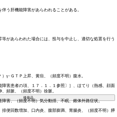
を伴う肝機能障害があらわれることがある。
昇等があらわれた場合には、投与を中止し、適切な処置を行う
）γ−ＧＴＰ上昇、黄疸、（頻度不明）腹水。
能障害患者の項、１７．１．１参照〕］、ほてり（熱感、顔面
神、頻脈、（頻度不明）徐脈。
後発品
経障害、（頻度不明）気分動揺、不眠、錐体外路症状。
、排便回数増加、口内炎、腹部膨満、胃腸炎、（頻度不明）膵