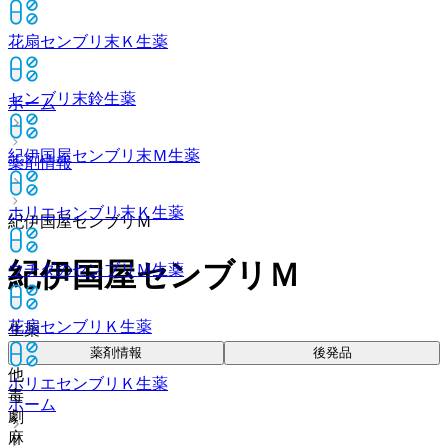
花扇センブリ末Ｋ
生薬
センブリ末鈴
生薬
ホーム
紀伊国屋センブリ末Ｍ
生薬
薬剤情報
ホリエセンブリ末Ｋ
生薬
紀伊国屋センブリＭ
紀伊国屋センブリＭ
ウチダのセンブリＭ
生薬
花扇センブリＫ
生薬
生薬
薬剤情報
後発品
他
ホリエセンブリＫ
生薬
毒
ホーム
劇
麻