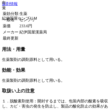
向
薬剤情報
覚
薬効分類
生薬
紀伊国屋センブリＭ
一般名
センブリ
薬価
233.6
円
メーカー
紀伊国屋漢薬局
最終更新
用法・用量
生薬製剤の調剤原料として用いる。
効能・効果
生薬製剤の調剤原料として用いる。
取扱い上の注意
１．脱酸素剤使用：開封するまでは、包装内部の酸素を吸収
し、カビ・害虫の発生を防止し、製品の酸化防止の効果があ