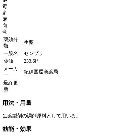
毒
劇
麻
向
覚
薬効分
生薬
類
一般名
センブリ
薬価
233.6
円
メーカ
紀伊国屋漢薬局
ー
最終更
新
用法・用量
生薬製剤の調剤原料として用いる。
効能・効果