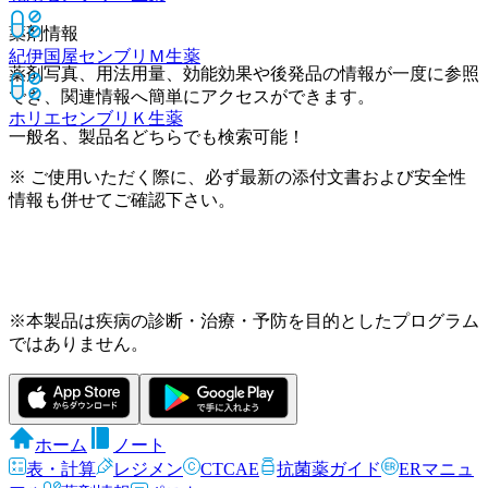
薬剤情報
紀伊国屋センブリＭ
生薬
薬剤写真、用法用量、効能効果や後発品の情報が一度に参照
でき、関連情報へ簡単にアクセスができます。
ホリエセンブリＫ
生薬
一般名、製品名どちらでも検索可能！
※ ご使用いただく際に、必ず最新の添付文書および安全性
情報も併せてご確認下さい。
※本製品は疾病の診断・治療・予防を目的としたプログラム
ではありません。
ホーム
ノート
表・計算
レジメン
CTCAE
抗菌薬ガイド
ERマニュ