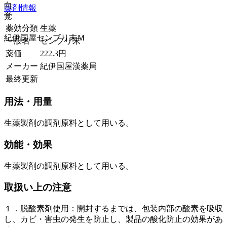
向
薬剤情報
覚
薬効分類
生薬
紀伊国屋センブリ末Ｍ
一般名
センブリ末
薬価
222.3
円
メーカー
紀伊国屋漢薬局
最終更新
用法・用量
生薬製剤の調剤原料として用いる。
効能・効果
生薬製剤の調剤原料として用いる。
取扱い上の注意
１．脱酸素剤使用：開封するまでは、包装内部の酸素を吸収
し、カビ・害虫の発生を防止し、製品の酸化防止の効果があ