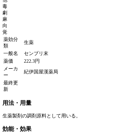
毒
劇
麻
向
覚
薬効分
生薬
類
一般名
センブリ末
薬価
222.3
円
メーカ
紀伊国屋漢薬局
ー
最終更
新
用法・用量
生薬製剤の調剤原料として用いる。
効能・効果