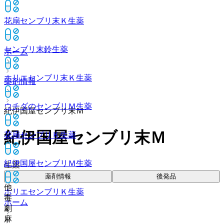
花扇センブリ末Ｋ
生薬
センブリ末鈴
生薬
ホーム
ホリエセンブリ末Ｋ
生薬
薬剤情報
ウチダのセンブリＭ
生薬
紀伊国屋センブリ末Ｍ
紀伊国屋センブリ末Ｍ
花扇センブリＫ
生薬
紀伊国屋センブリＭ
生薬
生薬
薬剤情報
後発品
他
ホリエセンブリＫ
生薬
毒
ホーム
劇
麻