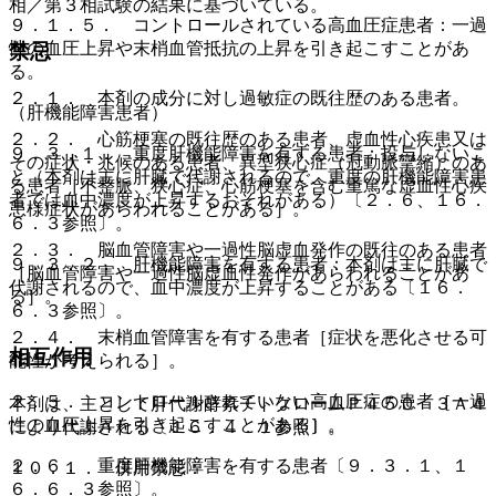
相／第３相試験の結果に基づいている。
９．１．５． コントロールされている高血圧症患者：一過
性の血圧上昇や末梢血管抵抗の上昇を引き起こすことがあ
禁忌
る。
２．１． 本剤の成分に対し過敏症の既往歴のある患者。
（肝機能障害患者）
２．２． 心筋梗塞の既往歴のある患者、虚血性心疾患又は
９．３．１． 重度肝機能障害を有する患者：投与しないこ
その症状・兆候のある患者、異型狭心症（冠動脈攣縮）のあ
と（本剤は主に肝臓で代謝されるので、重度の肝機能障害患
る患者［不整脈、狭心症、心筋梗塞を含む重篤な虚血性心疾
者では血中濃度が上昇するおそれがある）〔２．６、１６．
患様症状があらわれることがある］。
６．３参照〕。
２．３． 脳血管障害や一過性脳虚血発作の既往のある患者
９．３．２． 肝機能障害を有する患者：本剤は主に肝臓で
［脳血管障害や一過性脳虚血性発作があらわれることがあ
代謝されるので、血中濃度が上昇することがある〔１６．
る］。
６．３参照〕。
２．４． 末梢血管障害を有する患者［症状を悪化させる可
相互作用
能性が考えられる］。
２．５． コントロールされていない高血圧症の患者［一過
本剤は、主として肝代謝酵素チトクロームＰ４５０ ３Ａ４
性の血圧上昇を引き起こすことがある］。
により代謝される〔１６．４．１参照〕。
２．６． 重度肝機能障害を有する患者〔９．３．１、１
１０．１． 併用禁忌：
６．６．３参照〕。