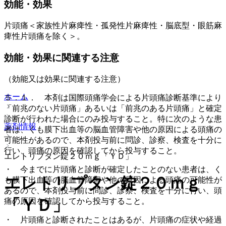
効能・効果
片頭痛＜家族性片麻痺性・孤発性片麻痺性・脳底型・眼筋麻
痺性片頭痛を除く＞。
効能・効果に関連する注意
（効能又は効果に関連する注意）
ホーム
５．１． 本剤は国際頭痛学会による片頭痛診断基準により
「前兆のない片頭痛」あるいは「前兆のある片頭痛」と確定
診断が行われた場合にのみ投与すること。特に次のような患
薬剤情報
者は、くも膜下出血等の脳血管障害や他の原因による頭痛の
可能性があるので、本剤投与前に問診、診察、検査を十分に
行い、頭痛の原因を確認してから投与すること。
エレトリプタン錠２０ｍｇ「ＹＤ」
・ 今までに片頭痛と診断が確定したことのない患者は、く
エレトリプタン錠２０ｍｇ
も膜下出血等の脳血管障害や他の原因による頭痛の可能性が
あるので、本剤投与前に問診、診察、検査を十分に行い、頭
「ＹＤ」
痛の原因を確認してから投与すること。
・ 片頭痛と診断されたことはあるが、片頭痛の症状や経過