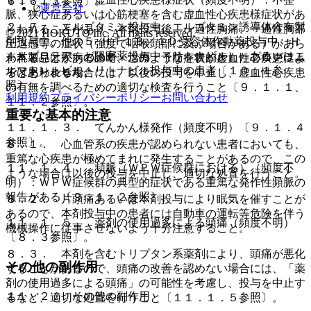
６．６．３参照〕。
運営会社
脈、狭心症あるいは心筋梗塞を含む虚血性心疾患様症状があ
２．７． エルゴタミン投与中、エルゴタミン誘導体含有製
らわれることがあり、本剤投与後、一過性胸痛、一過性胸部
© 2021 HOKUTO Inc. All rights reserved.
剤投与中、他の５−ＨＴ１Ｂ／１Ｄ受容体作動薬投与中、Ｈ
圧迫感等の症状（強度で咽喉頭部に及ぶ場合がある）があら
ＩＶプロテアーゼ阻害薬投与中（リトナビル）、あるいはニ
※本製品は疾病の診断・治療・予防を目的としたプログラム
われることがあるので、このような症状が虚血性心疾患によ
ルマトレルビル・リトナビル投与中の患者〔１０．１参
ではありません。
ると思われる場合には、以後の投与を中止し、虚血性心疾患
照〕。
の有無を調べるための適切な検査を行うこと〔９．１．１、
利用規約
プライバシーポリシー
お問い合わせ
１１．２参照〕。
重要な基本的注意
１１．１．３． てんかん様発作（頻度不明）〔９．１．４
参照〕。
８．１． 心血管系の疾患が認められない患者においても、
重篤な心疾患が極めてまれに発生することがあるので、この
１１．１．４． 頻脈（ＷＰＷ症候群における）（頻度不
ような場合は以後の投与を中止し、適切な処置を行うこと。
明）：ＷＰＷ症候群の典型的症状である重篤な発作性頻脈の
報告がある〔９．１．２参照〕。
８．２． 片頭痛あるいは本剤投与により眠気を催すことが
あるので、本剤投与中の患者には自動車の運転等危険を伴う
１１．１．５． 薬剤の使用過多による頭痛（頻度不明）
機械操作に従事させないよう十分注意すること。
〔８．３参照〕。
８．３． 本剤を含むトリプタン系薬剤により、頭痛が悪化
その他の副作用
することがあるので、頭痛の改善を認めない場合には、「薬
剤の使用過多による頭痛」の可能性を考慮し、投与を中止す
１１．２． その他の副作用
るなど、適切な処置を行うこと〔１１．１．５参照〕。