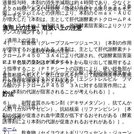
過量投与時、本剤の消失半減期は約４時間であり、少なくと
３）． カルシウム拮抗剤（ベラパミル）〔１６．７．２参
も２０時間、あるいは症状・徴候が持続する限り患者をモニ
照〕［ベラパミルとの併用により、本剤のＣｍａｘ・ＡＵＣ
ターすること。
が増大した（本剤は、主として肝代謝酵素チトクロームＰ４
５０ ３Ａ４により代謝され、代謝酵素阻害薬によりクリア
適用上の注意、取扱い上の注意
ランスが減少する）］。
（適用上の注意）
４）． 飲食物（グレープフルーツジュース）［本剤の作用
が増強するおそれがある（本剤は、主として肝代謝酵素チト
１４．１． 薬剤交付時の注意
クロームＰ４５０ ３Ａ４により代謝され、代謝酵素阻害薬
によりクリアランスが減少する）］。
ＰＴＰ包装の薬剤はＰＴＰシートから取り出して服用するよ
う指導すること（ＰＴＰシートの誤飲により、硬い鋭角部が
５）． エンシトレルビル フマル酸［本剤の血中濃度が上
食道粘膜へ刺入し、更には穿孔をおこして縦隔洞炎等の重篤
昇し作用が増強するおそれがある（エンシトレルビル フマ
な合併症を併発することがある）。
ル酸のチトクロームＰ４５０ ３Ａに対する阻害作用によ
り、本剤の代謝が阻害されることが考えられる）］。
貯法
６）． 副腎皮質ホルモン剤（デキサメタゾン）、抗てんか
（保管上の注意）
ん剤（カルバマゼピン）、抗結核薬（リファンピシン）［本
剤の代謝が促進され血中濃度が低下するおそれがある（酵素
室温保存。
誘導剤により本剤の代謝が促進されるおそれがある）］。
ホーム
７）． 飲食物（セイヨウオトギリソウ＜セント・ジョーン