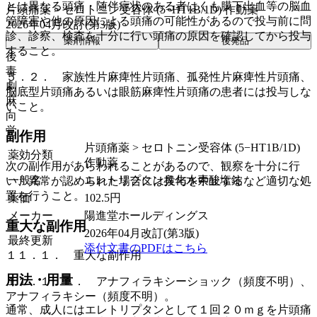
とは異なる頭痛・随伴症状のある者はくも膜下出血等の脳血
片頭痛薬 > セロトニン受容体 (5−HT1B/1D) 作動薬
管障害や他の原因による頭痛の可能性があるので投与前に問
2026年04月改訂(第3版)
診、診察、検査を十分に行い頭痛の原因を確認してから投与
薬剤情報
後発品
すること。
後
毒
５．２． 家族性片麻痺性片頭痛、孤発性片麻痺性片頭痛、
劇
脳底型片頭痛あるいは眼筋麻痺性片頭痛の患者には投与しな
麻
いこと。
向
覚
副作用
片頭痛薬 > セロトニン受容体 (5−HT1B/1D)
薬効分類
作動薬
次の副作用があらわれることがあるので、観察を十分に行
一般名
エレトリプタン臭化水素酸塩錠
い、異常が認められた場合には投与を中止するなど適切な処
置を行うこと。
薬価
102.5
円
メーカー
陽進堂ホールディングス
重大な副作用
2026年04月改訂(第3版)
最終更新
添付文書のPDFはこちら
１１．１． 重大な副作用
用法・用量
１１．１．１． アナフィラキシーショック（頻度不明）、
アナフィラキシー（頻度不明）。
通常、成人にはエレトリプタンとして１回２０ｍｇを片頭痛