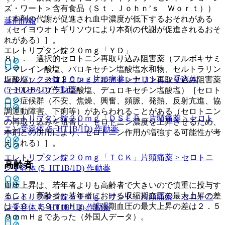
ズ・ワート＞含有食品（Ｓｔ．Ｊｏｈｎ’ｓ Ｗｏｒｔ））
［本剤の代謝が促進され血中濃度が低下するおそれがある
薬剤情報
（セイヨウオトギリソウにより本剤の代謝が促進されるおそ
れがある）］。
エレトリプタン錠２０ｍｇ「ＹＤ」
８）． 選択的セロトニン再取り込み阻害薬（フルボキサミ
ンマレイン酸塩、パロキセチン塩酸塩水和物、セルトラリン
レルパックス錠２０ｍｇ
片頭痛薬 > セロトニン受容体
塩酸塩）、セロトニン・ノルアドレナリン再取り込み阻害薬
(5−HT1B/1D) 作動薬
（ミルナシプラン塩酸塩、デュロキセチン塩酸塩）［セロト
ニン症候群（不安、焦燥、興奮、頻脈、発熱、反射亢進、協
調運動障害、下痢等）があらわれることがある（セロトニン
エレトリプタン錠２０ｍｇ「ＤＳＥＰ」
片頭痛薬 > セロト
の再取り込みを阻害し、セロトニン濃度を上昇させるため、
ニン受容体 (5−HT1B/1D) 作動薬
本剤との併用により、セロトニン作用が増強する可能性が考
えられる）］。
エレトリプタン錠２０ｍｇ「ＴＣＫ」
片頭痛薬 > セロトニ
高齢者
ン受容体 (5−HT1B/1D) 作動薬
血圧上昇は、若年者よりも高齢者で大きいので慎重に投与す
ること。高齢者と若年者における収縮期血圧の最大上昇の差
エレトリプタン錠２０ｍｇ「サンド」
片頭痛薬 > セロトニ
は１０．１９ｍｍＨｇ、拡張期血圧の最大上昇の差は２．５
ン受容体 (5−HT1B/1D) 作動薬
９ｍｍＨｇであった（外国人データ）。