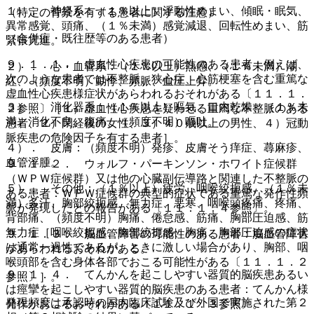
１）． 神経系：（１％以上）浮動性めまい、傾眠・眠気、
（特定の背景を有する患者に関する注意）
異常感覚、頭痛、（１％未満）感覚減退、回転性めまい、筋
（合併症・既往歴等のある患者）
緊張亢進。
９．１．１． 虚血性心疾患の可能性のある患者：例えば、
２）． 心・血管系：（１％以上）熱感、（１％未満）潮
次のような患者では不整脈、狭心症、心筋梗塞を含む重篤な
紅、（頻度不明）動悸、頻脈、血圧上昇。
虚血性心疾患様症状があらわれるおそれがある〔１１．１．
３）． 消化器系：（１％以上）嘔気、口内乾燥、（１％未
２参照〕［１）虚血性心疾患を疑わせる重篤な不整脈のある
満）消化不良、腹痛、（頻度不明）嘔吐。
患者、２）閉経後の女性、３）４０歳以上の男性、４）冠動
脈疾患の危険因子を有する患者］。
４）． 皮膚：（頻度不明）発疹、皮膚そう痒症、蕁麻疹、
血管浮腫。
９．１．２． ウォルフ・パーキンソン・ホワイト症候群
（ＷＰＷ症候群）又は他の心臓副伝導路と関連した不整脈の
５）． その他：（１％以上）疲労、咽喉絞扼感、（１％未
ある患者：ＷＰＷ症候群の典型的症状である重篤な発作性頻
満）多汗、胸部絞扼感、無力症、悪寒、咽喉頭疼痛、疼痛、
脈が発現したとの報告がある〔１１．１．４参照〕。
背部痛、（頻度不明）胸痛、倦怠感、筋痛、胸部圧迫感、筋
無力症［咽喉絞扼感、胸部絞扼感、胸痛、胸部圧迫感の症状
９．１．３． 脳血管障害の可能性のある患者：脳血管障害
は通常一過性であるが、ときに激しい場合があり、胸部、咽
があらわれるおそれがある。
喉頭部を含む身体各部でおこる可能性がある〔１１．１．２
９．１．４． てんかんを起こしやすい器質的脳疾患あるい
参照〕］。
は痙攣を起こしやすい器質的脳疾患のある患者：てんかん様
発現頻度は承認時の国内臨床試験及び外国で実施された第２
発作がおこるおそれがある〔１１．１．３参照〕。