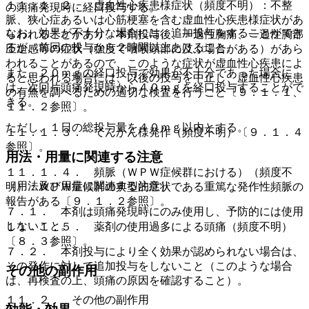
１１．１．２． 虚血性心疾患様症状（頻度不明）：不整
の頭痛発現時に経口投与する。
脈、狭心症あるいは心筋梗塞を含む虚血性心疾患様症状があ
なお、効果が不十分な場合には、追加投与をすることができ
らわれることがあり、本剤投与後、一過性胸痛、一過性胸部
るが、前回の投与から２時間以上あけること。
圧迫感等の症状（強度で咽喉頭部に及ぶ場合がある）があら
われることがあるので、このような症状が虚血性心疾患によ
また、２０ｍｇの経口投与で効果が不十分であった場合に
ると思われる場合には、以後の投与を中止し、虚血性心疾患
は、次回片頭痛発現時から４０ｍｇを経口投与することがで
の有無を調べるための適切な検査を行うこと〔９．１．１、
きる。
１１．２参照〕。
ただし、１日の総投与量を４０ｍｇ以内とする。
１１．１．３． てんかん様発作（頻度不明）〔９．１．４
参照〕。
用法・用量に関連する注意
１１．１．４． 頻脈（ＷＰＷ症候群における）（頻度不
（用法及び用量に関連する注意）
明）：ＷＰＷ症候群の典型的症状である重篤な発作性頻脈の
報告がある〔９．１．２参照〕。
７．１． 本剤は頭痛発現時にのみ使用し、予防的には使用
しないこと。
１１．１．５． 薬剤の使用過多による頭痛（頻度不明）
〔８．３参照〕。
７．２． 本剤投与により全く効果が認められない場合は、
その発作に対して追加投与をしないこと（このような場合
その他の副作用
は、再検査の上、頭痛の原因を確認すること）。
１１．２． その他の副作用