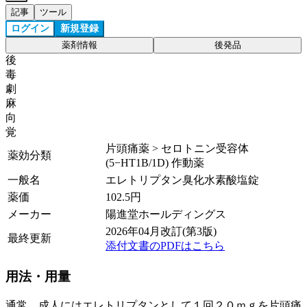
記事
ツール
ログイン
新規登録
薬剤情報
後発品
後
毒
劇
麻
向
覚
片頭痛薬 > セロトニン受容体
薬効分類
(5−HT1B/1D) 作動薬
一般名
エレトリプタン臭化水素酸塩錠
薬価
102.5
円
メーカー
陽進堂ホールディングス
2026年04月改訂(第3版)
最終更新
添付文書のPDFはこちら
用法・用量
通常、成人にはエレトリプタンとして１回２０ｍｇを片頭痛