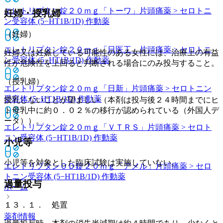
エレトリプタン錠２０ｍｇ「トーワ」
片頭痛薬 > セロトニ
妊婦・授乳婦
ン受容体 (5−HT1B/1D) 作動薬
（妊婦）
エレトリプタン錠２０ｍｇ「日医工」
片頭痛薬 > セロトニ
妊婦又は妊娠している可能性のある女性には、治療上の有益
ン受容体 (5−HT1B/1D) 作動薬
性が危険性を上回ると判断される場合にのみ投与すること。
（授乳婦）
エレトリプタン錠２０ｍｇ「日新」
片頭痛薬 > セロトニン
受容体 (5−HT1B/1D) 作動薬
授乳しないことが望ましい（本剤は投与後２４時間までにヒ
ト母乳中に約０．０２％の移行が認められている（外国人デ
ータ））。
エレトリプタン錠２０ｍｇ「ＶＴＲＳ」
片頭痛薬 > セロト
ニン受容体 (5−HT1B/1D) 作動薬
小児等
小児等を対象とした臨床試験は実施していない。
エレトリプタンＯＤ錠２０ｍｇ「アメル」
片頭痛薬 > セロ
トニン受容体 (5−HT1B/1D) 作動薬
過量投与
ホーム
１３．１． 処置
薬剤情報