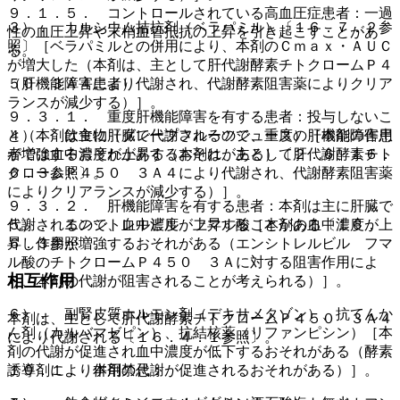
９．１．５． コントロールされている高血圧症患者：一過
３）． カルシウム拮抗剤（ベラパミル）〔１６．７．２参
性の血圧上昇や末梢血管抵抗の上昇を引き起こすことがあ
照〕［ベラパミルとの併用により、本剤のＣｍａｘ・ＡＵＣ
る。
が増大した（本剤は、主として肝代謝酵素チトクロームＰ４
（肝機能障害患者）
５０ ３Ａ４により代謝され、代謝酵素阻害薬によりクリア
ランスが減少する）］。
９．３．１． 重度肝機能障害を有する患者：投与しないこ
と（本剤は主に肝臓で代謝されるので、重度の肝機能障害患
４）． 飲食物（グレープフルーツジュース）［本剤の作用
者では血中濃度が上昇するおそれがある）〔２．６、１６．
が増強するおそれがある（本剤は、主として肝代謝酵素チト
６．３参照〕。
クロームＰ４５０ ３Ａ４により代謝され、代謝酵素阻害薬
によりクリアランスが減少する）］。
９．３．２． 肝機能障害を有する患者：本剤は主に肝臓で
代謝されるので、血中濃度が上昇することがある〔１６．
５）． エンシトレルビル フマル酸［本剤の血中濃度が上
６．３参照〕。
昇し作用が増強するおそれがある（エンシトレルビル フマ
ル酸のチトクロームＰ４５０ ３Ａに対する阻害作用によ
相互作用
り、本剤の代謝が阻害されることが考えられる）］。
６）． 副腎皮質ホルモン剤（デキサメタゾン）、抗てんか
本剤は、主として肝代謝酵素チトクロームＰ４５０ ３Ａ４
ん剤（カルバマゼピン）、抗結核薬（リファンピシン）［本
により代謝される〔１６．４．１参照〕。
剤の代謝が促進され血中濃度が低下するおそれがある（酵素
１０．１． 併用禁忌：
誘導剤により本剤の代謝が促進されるおそれがある）］。