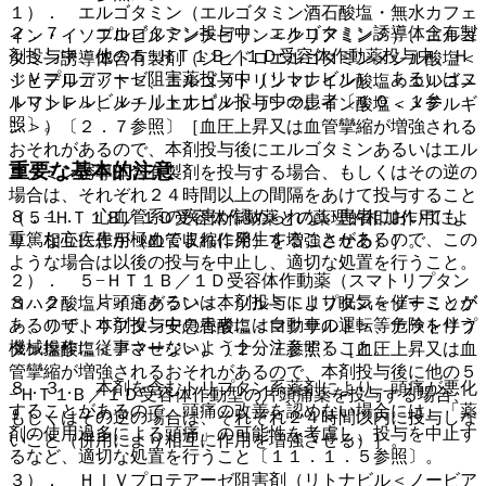
１）． エルゴタミン（エルゴタミン酒石酸塩・無水カフェ
２．７． エルゴタミン投与中、エルゴタミン誘導体含有製
イン・イソプロピルアンチピリン＜クリアミン＞）、エルゴ
剤投与中、他の５−ＨＴ１Ｂ／１Ｄ受容体作動薬投与中、Ｈ
タミン誘導体含有製剤（ジヒドロエルゴタミンメシル酸塩＜
ＩＶプロテアーゼ阻害薬投与中（リトナビル）、あるいはニ
ジヒデルゴット＞、エルゴメトリンマレイン酸塩＜エルゴメ
ルマトレルビル・リトナビル投与中の患者〔１０．１参
トリンＦ＞、メチルエルゴメトリンマレイン酸塩＜メテルギ
照〕。
ン＞）〔２．７参照〕［血圧上昇又は血管攣縮が増強される
おそれがあるので、本剤投与後にエルゴタミンあるいはエル
重要な基本的注意
ゴタミン誘導体含有製剤を投与する場合、もしくはその逆の
場合は、それぞれ２４時間以上の間隔をあけて投与すること
８．１． 心血管系の疾患が認められない患者においても、
（５−ＨＴ１Ｂ／１Ｄ受容体作動薬との薬理的相加作用によ
重篤な心疾患が極めてまれに発生することがあるので、この
り、相互に作用（血管収縮作用）を増強させる）］。
ような場合は以後の投与を中止し、適切な処置を行うこと。
２）． ５−ＨＴ１Ｂ／１Ｄ受容体作動薬（スマトリプタン
８．２． 片頭痛あるいは本剤投与により眠気を催すことが
コハク酸塩＜イミグラン＞、ゾルミトリプタン＜ゾーミッグ
あるので、本剤投与中の患者には自動車の運転等危険を伴う
＞、リザトリプタン安息香酸塩＜マクサルト＞、ナラトリプ
機械操作に従事させないよう十分注意すること。
タン塩酸塩＜アマージ＞）〔２．７参照〕［血圧上昇又は血
管攣縮が増強されるおそれがあるので、本剤投与後に他の５
８．３． 本剤を含むトリプタン系薬剤により、頭痛が悪化
−ＨＴ１Ｂ／１Ｄ受容体作動型の片頭痛薬を投与する場合、
することがあるので、頭痛の改善を認めない場合には、「薬
もしくはその逆の場合は、それぞれ２４時間以内に投与しな
剤の使用過多による頭痛」の可能性を考慮し、投与を中止す
いこと（併用により相互に作用を増強させる）］。
るなど、適切な処置を行うこと〔１１．１．５参照〕。
３）． ＨＩＶプロテアーゼ阻害剤（リトナビル＜ノービア