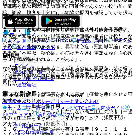
相／第３相試験の結果に基づいている。
ではありません。
管障害や他の原因による頭痛の可能性があるので投与前に問
診、診察、検査を十分に行い頭痛の原因を確認してから投与
禁忌
すること。
２．１． 本剤の成分に対し過敏症の既往歴のある患者。
５．２． 家族性片麻痺性片頭痛、孤発性片麻痺性片頭痛、
ホーム
ノート
脳底型片頭痛あるいは眼筋麻痺性片頭痛の患者には投与しな
２．２． 心筋梗塞の既往歴のある患者、虚血性心疾患又は
表・計算
レジメン
CTCAE
抗菌薬ガイド
ERマニュ
いこと。
その症状・兆候のある患者、異型狭心症（冠動脈攣縮）のあ
アル
薬剤情報
ポスト
る患者［不整脈、狭心症、心筋梗塞を含む重篤な虚血性心疾
副作用
患様症状があらわれることがある］。
新規登録
ログイン
次の副作用があらわれることがあるので、観察を十分に行
２．３． 脳血管障害や一過性脳虚血発作の既往のある患者
監修医師一覧
い、異常が認められた場合には投与を中止するなど適切な処
［脳血管障害や一過性脳虚血性発作があらわれることがあ
UpToDate特別割引
置を行うこと。
る］。
運営会社
重大な副作用
２．４． 末梢血管障害を有する患者［症状を悪化させる可
© 2021 HOKUTO Inc. All rights reserved.
能性が考えられる］。
利用規約
プライバシーポリシー
お問い合わせ
１１．１． 重大な副作用
ホーム
表・計算
レジメン
CTCAE
抗菌薬ガイド
２．５． コントロールされていない高血圧症の患者［一過
ERマニュアル
薬剤情報
ポスト
１１．１．１． アナフィラキシーショック（頻度不明）、
性の血圧上昇を引き起こすことがある］。
アナフィラキシー（頻度不明）。
監修医師一覧
２．６． 重度肝機能障害を有する患者〔９．３．１、１
UpToDate特別割引
１１．１．２． 虚血性心疾患様症状（頻度不明）：不整