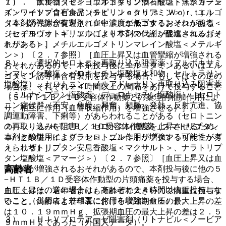
１）． エルゴタミン（エルゴタミン酒石酸塩・無水カフェ
７）． 飲食物（セイヨウオトギリソウ＜セント・ジョーン
イン・イソプロピルアンチピリン＜クリアミン＞）、エルゴ
ズ・ワート＞含有食品（Ｓｔ．Ｊｏｈｎ’ｓ Ｗｏｒｔ））
タミン誘導体含有製剤（ジヒドロエルゴタミンメシル酸塩＜
［本剤の代謝が促進され血中濃度が低下するおそれがある
ジヒデルゴット＞、エルゴメトリンマレイン酸塩＜エルゴメ
（セイヨウオトギリソウにより本剤の代謝が促進されるおそ
トリンＦ＞、メチルエルゴメトリンマレイン酸塩＜メテルギ
れがある）］。
ン＞）〔２．７参照〕［血圧上昇又は血管攣縮が増強される
８）． 選択的セロトニン再取り込み阻害薬（フルボキサミ
おそれがあるので、本剤投与後にエルゴタミンあるいはエル
ンマレイン酸塩、パロキセチン塩酸塩水和物、セルトラリン
ゴタミン誘導体含有製剤を投与する場合、もしくはその逆の
塩酸塩）、セロトニン・ノルアドレナリン再取り込み阻害薬
場合は、それぞれ２４時間以上の間隔をあけて投与すること
（ミルナシプラン塩酸塩、デュロキセチン塩酸塩）［セロト
（５−ＨＴ１Ｂ／１Ｄ受容体作動薬との薬理的相加作用によ
ニン症候群（不安、焦燥、興奮、頻脈、発熱、反射亢進、協
り、相互に作用（血管収縮作用）を増強させる）］。
調運動障害、下痢等）があらわれることがある（セロトニン
２）． ５−ＨＴ１Ｂ／１Ｄ受容体作動薬（スマトリプタン
の再取り込みを阻害し、セロトニン濃度を上昇させるため、
コハク酸塩＜イミグラン＞、ゾルミトリプタン＜ゾーミッグ
本剤との併用により、セロトニン作用が増強する可能性が考
＞、リザトリプタン安息香酸塩＜マクサルト＞、ナラトリプ
えられる）］。
タン塩酸塩＜アマージ＞）〔２．７参照〕［血圧上昇又は血
高齢者
管攣縮が増強されるおそれがあるので、本剤投与後に他の５
−ＨＴ１Ｂ／１Ｄ受容体作動型の片頭痛薬を投与する場合、
もしくはその逆の場合は、それぞれ２４時間以内に投与しな
血圧上昇は、若年者よりも高齢者で大きいので慎重に投与す
いこと（併用により相互に作用を増強させる）］。
ること。高齢者と若年者における収縮期血圧の最大上昇の差
は１０．１９ｍｍＨｇ、拡張期血圧の最大上昇の差は２．５
３）． ＨＩＶプロテアーゼ阻害剤（リトナビル＜ノービア
９ｍｍＨｇであった（外国人データ）。