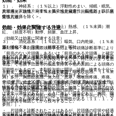
効能・効果
１）． 神経系：（１％以上）浮動性めまい、傾眠・眠気、
片頭痛＜家族性片麻痺性・孤発性片麻痺性・脳底型・眼筋麻
異常感覚、頭痛、（１％未満）感覚減退、回転性めまい、筋
痺性片頭痛を除く＞。
緊張亢進。
２）． 心・血管系：（１％以上）熱感、（１％未満）潮
効能・効果に関連する注意
紅、（頻度不明）動悸、頻脈、血圧上昇。
（効能又は効果に関連する注意）
３）． 消化器系：（１％以上）嘔気、口内乾燥、（１％未
満）消化不良、腹痛、（頻度不明）嘔吐。
薬剤情報
５．１． 本剤は国際頭痛学会による片頭痛診断基準により
「前兆のない片頭痛」あるいは「前兆のある片頭痛」と確定
４）． 皮膚：（頻度不明）発疹、皮膚そう痒症、蕁麻疹、
薬剤写真、用法用量、効能効果や後発品の情報が一度に参照
診断が行われた場合にのみ投与すること。特に次のような患
血管浮腫。
でき、関連情報へ簡単にアクセスができます。
者は、くも膜下出血等の脳血管障害や他の原因による頭痛の
可能性があるので、本剤投与前に問診、診察、検査を十分に
５）． その他：（１％以上）疲労、咽喉絞扼感、（１％未
一般名、製品名どちらでも検索可能！
行い、頭痛の原因を確認してから投与すること。
満）多汗、胸部絞扼感、無力症、悪寒、咽喉頭疼痛、疼痛、
※ ご使用いただく際に、必ず最新の添付文書および安全性
背部痛、（頻度不明）胸痛、倦怠感、筋痛、胸部圧迫感、筋
・ 今までに片頭痛と診断が確定したことのない患者は、く
情報も併せてご確認下さい。
無力症［咽喉絞扼感、胸部絞扼感、胸痛、胸部圧迫感の症状
も膜下出血等の脳血管障害や他の原因による頭痛の可能性が
は通常一過性であるが、ときに激しい場合があり、胸部、咽
あるので、本剤投与前に問診、診察、検査を十分に行い、頭
喉頭部を含む身体各部でおこる可能性がある〔１１．１．２
痛の原因を確認してから投与すること。
参照〕］。
・ 片頭痛と診断されたことはあるが、片頭痛の症状や経過
発現頻度は承認時の国内臨床試験及び外国で実施された第２
※本製品は疾病の診断・治療・予防を目的としたプログラム
とは異なる頭痛・随伴症状のある者はくも膜下出血等の脳血