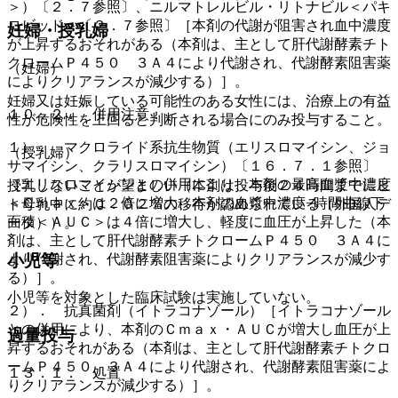
＞）〔２．７参照〕、ニルマトレルビル・リトナビル＜パキ
ロビッド＞〔２．７参照〕［本剤の代謝が阻害され血中濃度
妊婦・授乳婦
が上昇するおそれがある（本剤は、主として肝代謝酵素チト
クロームＰ４５０ ３Ａ４により代謝され、代謝酵素阻害薬
（妊婦）
によりクリアランスが減少する）］。
妊婦又は妊娠している可能性のある女性には、治療上の有益
１０．２． 併用注意：
性が危険性を上回ると判断される場合にのみ投与すること。
１）． マクロライド系抗生物質（エリスロマイシン、ジョ
（授乳婦）
サマイシン、クラリスロマイシン）〔１６．７．１参照〕
［エリスロマイシンとの併用により、本剤の最高血漿中濃度
授乳しないことが望ましい（本剤は投与後２４時間までにヒ
＜Ｃｍａｘ＞は２倍に増大、本剤の血漿中濃度−時間曲線下
ト母乳中に約０．０２％の移行が認められている（外国人デ
面積＜ＡＵＣ＞は４倍に増大し、軽度に血圧が上昇した（本
ータ））。
剤は、主として肝代謝酵素チトクロームＰ４５０ ３Ａ４に
小児等
より代謝され、代謝酵素阻害薬によりクリアランスが減少す
る）］。
小児等を対象とした臨床試験は実施していない。
２）． 抗真菌剤（イトラコナゾール）［イトラコナゾール
との併用により、本剤のＣｍａｘ・ＡＵＣが増大し血圧が上
過量投与
昇するおそれがある（本剤は、主として肝代謝酵素チトクロ
ームＰ４５０ ３Ａ４により代謝され、代謝酵素阻害薬によ
１３．１． 処置
りクリアランスが減少する）］。