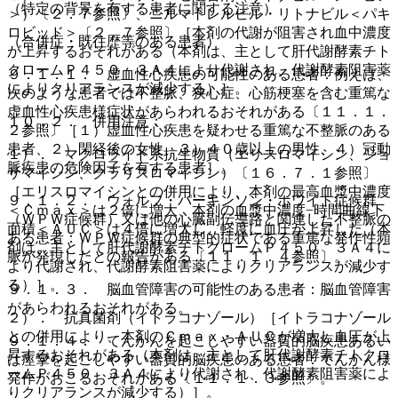
（特定の背景を有する患者に関する注意）
＞）〔２．７参照〕、ニルマトレルビル・リトナビル＜パキ
ロビッド＞〔２．７参照〕［本剤の代謝が阻害され血中濃度
（合併症・既往歴等のある患者）
が上昇するおそれがある（本剤は、主として肝代謝酵素チト
クロームＰ４５０ ３Ａ４により代謝され、代謝酵素阻害薬
９．１．１． 虚血性心疾患の可能性のある患者：例えば、
によりクリアランスが減少する）］。
次のような患者では不整脈、狭心症、心筋梗塞を含む重篤な
虚血性心疾患様症状があらわれるおそれがある〔１１．１．
１０．２． 併用注意：
２参照〕［１）虚血性心疾患を疑わせる重篤な不整脈のある
患者、２）閉経後の女性、３）４０歳以上の男性、４）冠動
１）． マクロライド系抗生物質（エリスロマイシン、ジョ
脈疾患の危険因子を有する患者］。
サマイシン、クラリスロマイシン）〔１６．７．１参照〕
［エリスロマイシンとの併用により、本剤の最高血漿中濃度
９．１．２． ウォルフ・パーキンソン・ホワイト症候群
＜Ｃｍａｘ＞は２倍に増大、本剤の血漿中濃度−時間曲線下
（ＷＰＷ症候群）又は他の心臓副伝導路と関連した不整脈の
面積＜ＡＵＣ＞は４倍に増大し、軽度に血圧が上昇した（本
ある患者：ＷＰＷ症候群の典型的症状である重篤な発作性頻
剤は、主として肝代謝酵素チトクロームＰ４５０ ３Ａ４に
脈が発現したとの報告がある〔１１．１．４参照〕。
より代謝され、代謝酵素阻害薬によりクリアランスが減少す
る）］。
９．１．３． 脳血管障害の可能性のある患者：脳血管障害
があらわれるおそれがある。
２）． 抗真菌剤（イトラコナゾール）［イトラコナゾール
との併用により、本剤のＣｍａｘ・ＡＵＣが増大し血圧が上
９．１．４． てんかんを起こしやすい器質的脳疾患あるい
昇するおそれがある（本剤は、主として肝代謝酵素チトクロ
は痙攣を起こしやすい器質的脳疾患のある患者：てんかん様
ームＰ４５０ ３Ａ４により代謝され、代謝酵素阻害薬によ
発作がおこるおそれがある〔１１．１．３参照〕。
りクリアランスが減少する）］。