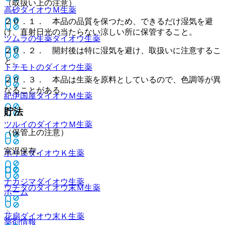
（取扱い上の注意）
高砂ダイオウＭ
生薬
２０．１． 本品の品質を保つため、できるだけ湿気を避
け、直射日光の当たらない涼しい所に保管すること。
ツムラの生薬ダイオウ
生薬
２０．２． 開封後は特に湿気を避け、取扱いに注意するこ
と。
トチモトのダイオウ
生薬
２０．３． 本品は生薬を原料としているので、色調等が異
なることがある。
紀伊国屋ダイオウＭ
生薬
貯法
ツルイのダイオウＭ
生薬
（保管上の注意）
室温保存。
ホリエダイオウＫ
生薬
ナカジマダイオウ
生薬
ウチダのダイオウ末Ｍ
生薬
ホーム
花扇ダイオウ末Ｋ
生薬
薬剤情報