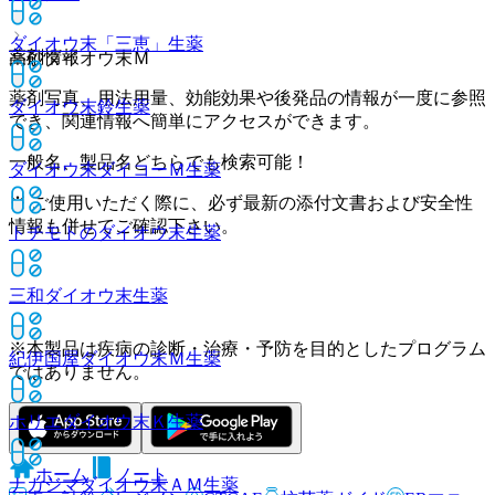
ダイオウ末「三恵」
生薬
薬剤情報
高砂ダイオウ末Ｍ
薬剤写真、用法用量、効能効果や後発品の情報が一度に参照
ダイオウ末鈴
生薬
でき、関連情報へ簡単にアクセスができます。
一般名、製品名どちらでも検索可能！
ダイオウ末ダイコーＭ
生薬
※ ご使用いただく際に、必ず最新の添付文書および安全性
情報も併せてご確認下さい。
トチモトのダイオウ末
生薬
三和ダイオウ末
生薬
※本製品は疾病の診断・治療・予防を目的としたプログラム
紀伊国屋ダイオウ末Ｍ
生薬
ではありません。
ホリエダイオウ末Ｋ
生薬
ホーム
ノート
ナカジマダイオウ末ＡＭ
生薬