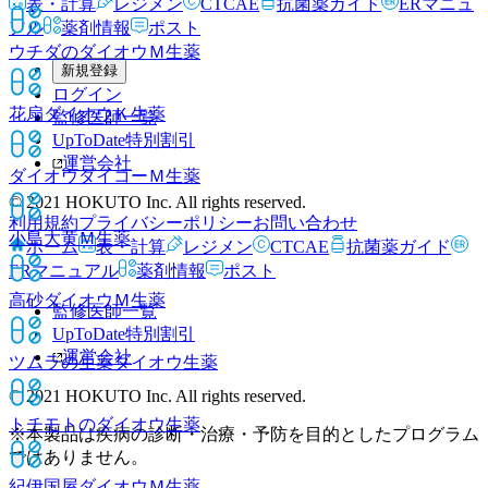
表・計算
レジメン
CTCAE
抗菌薬ガイド
ERマニュ
アル
薬剤情報
ポスト
ウチダのダイオウＭ
生薬
新規登録
ログイン
花扇ダイオウＫ
生薬
監修医師一覧
UpToDate特別割引
運営会社
ダイオウダイコーＭ
生薬
© 2021 HOKUTO Inc. All rights reserved.
利用規約
プライバシーポリシー
お問い合わせ
小島大黄Ｍ
生薬
ホーム
表・計算
レジメン
CTCAE
抗菌薬ガイド
ERマニュアル
薬剤情報
ポスト
高砂ダイオウＭ
生薬
監修医師一覧
UpToDate特別割引
運営会社
ツムラの生薬ダイオウ
生薬
© 2021 HOKUTO Inc. All rights reserved.
トチモトのダイオウ
生薬
※本製品は疾病の診断・治療・予防を目的としたプログラム
ではありません。
紀伊国屋ダイオウＭ
生薬