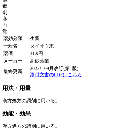
毒
劇
麻
向
覚
薬効分類
生薬
一般名
ダイオウ末
薬価
31.9
円
メーカー
高砂薬業
2023年09月改訂(第1版)
最終更新
添付文書のPDFはこちら
用法・用量
漢方処方の調剤に用いる。
効能・効果
漢方処方の調剤に用いる。