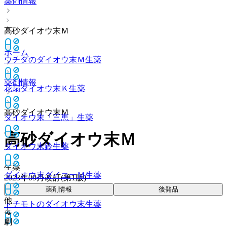
薬剤情報
高砂ダイオウ末Ｍ
ホーム
ウチダのダイオウ末Ｍ
生薬
薬剤情報
花扇ダイオウ末Ｋ
生薬
高砂ダイオウ末Ｍ
ダイオウ末「三恵」
生薬
高砂ダイオウ末Ｍ
ダイオウ末鈴
生薬
生薬
ダイオウ末ダイコーＭ
生薬
2023年09月改訂(第1版)
薬剤情報
後発品
他
トチモトのダイオウ末
生薬
毒
劇