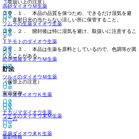
（取扱い上の注意）
高砂ダイオウＭ
生薬
２０．１． 本品の品質を保つため、できるだけ湿気を避
け、直射日光の当たらない涼しい所に保管すること。
ツムラの生薬ダイオウ
生薬
２０．２． 開封後は特に湿気を避け、取扱いに注意するこ
と。
トチモトのダイオウ
生薬
２０．３． 本品は生薬を原料としているので、色調等が異
なることがある。
紀伊国屋ダイオウＭ
生薬
貯法
ツルイのダイオウＭ
生薬
（保管上の注意）
室温保存。
ホリエダイオウＫ
生薬
ナカジマダイオウ
生薬
ウチダのダイオウ末Ｍ
生薬
ホーム
花扇ダイオウ末Ｋ
生薬
薬剤情報