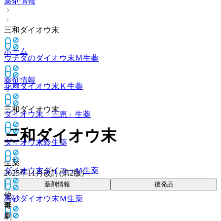
薬剤情報
三和ダイオウ末
ホーム
ウチダのダイオウ末Ｍ
生薬
薬剤情報
花扇ダイオウ末Ｋ
生薬
三和ダイオウ末
ダイオウ末「三恵」
生薬
三和ダイオウ末
ダイオウ末鈴
生薬
生薬
ダイオウ末ダイコーＭ
生薬
2025年11月改訂(第2版)
薬剤情報
後発品
他
高砂ダイオウ末Ｍ
生薬
毒
劇