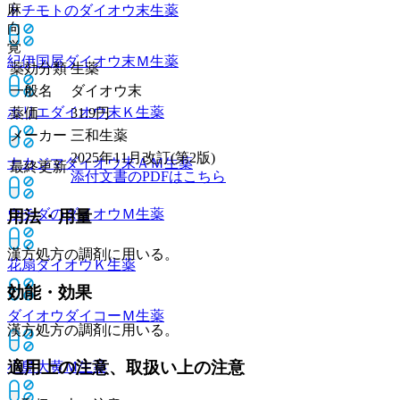
麻
トチモトのダイオウ末
生薬
向
覚
紀伊国屋ダイオウ末Ｍ
生薬
薬効分類
生薬
一般名
ダイオウ末
ホリエダイオウ末Ｋ
生薬
薬価
31.9
円
メーカー
三和生薬
2025年11月改訂(第2版)
ナカジマダイオウ末ＡＭ
生薬
最終更新
添付文書のPDFはこちら
ウチダのダイオウＭ
生薬
用法・用量
漢方処方の調剤に用いる。
花扇ダイオウＫ
生薬
効能・効果
ダイオウダイコーＭ
生薬
漢方処方の調剤に用いる。
適用上の注意、取扱い上の注意
小島大黄Ｍ
生薬