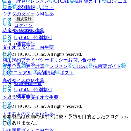
表・計算
レジメン
CTCAE
抗菌薬ガイド
ERマニュ
アル
薬剤情報
ポスト
ウチダのダイオウＭ
生薬
新規登録
ログイン
花扇ダイオウＫ
生薬
監修医師一覧
UpToDate特別割引
運営会社
ダイオウダイコーＭ
生薬
© 2021 HOKUTO Inc. All rights reserved.
利用規約
プライバシーポリシー
お問い合わせ
小島大黄Ｍ
生薬
ホーム
表・計算
レジメン
CTCAE
抗菌薬ガイド
ERマニュアル
薬剤情報
ポスト
高砂ダイオウＭ
生薬
監修医師一覧
UpToDate特別割引
運営会社
ツムラの生薬ダイオウ
生薬
© 2021 HOKUTO Inc. All rights reserved.
トチモトのダイオウ
生薬
※本製品は疾病の診断・治療・予防を目的としたプログラム
ではありません。
紀伊国屋ダイオウＭ
生薬