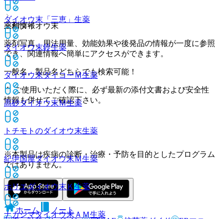
ダイオウ末「三恵」
生薬
薬剤情報
三和ダイオウ末
薬剤写真、用法用量、効能効果や後発品の情報が一度に参照
ダイオウ末鈴
生薬
でき、関連情報へ簡単にアクセスができます。
一般名、製品名どちらでも検索可能！
ダイオウ末ダイコーＭ
生薬
※ ご使用いただく際に、必ず最新の添付文書および安全性
情報も併せてご確認下さい。
高砂ダイオウ末Ｍ
生薬
トチモトのダイオウ末
生薬
※本製品は疾病の診断・治療・予防を目的としたプログラム
紀伊国屋ダイオウ末Ｍ
生薬
ではありません。
ホリエダイオウ末Ｋ
生薬
ホーム
ノート
ナカジマダイオウ末ＡＭ
生薬