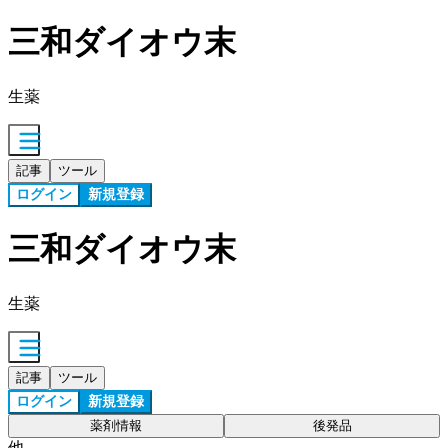
三和ダイオウ末
生薬
記事
ツール
ログイン
新規登録
三和ダイオウ末
生薬
記事
ツール
ログイン
新規登録
薬剤情報
後発品
他