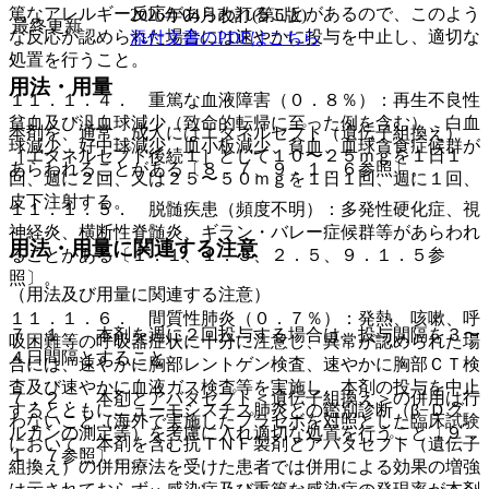
篤なアレルギー反応があらわれることがあるので、このよう
2026年04月改訂(第6版)
最終更新
な反応が認められた場合には速やかに投与を中止し、適切な
添付文書のPDFはこちら
処置を行うこと。
用法・用量
１１．１．４． 重篤な血液障害（０．８％）：再生不良性
貧血及び汎血球減少（致命的転帰に至った例を含む）、白血
本剤を、通常、成人にはエタネルセプト（遺伝子組換え）
球減少、好中球減少、血小板減少、貧血、血球貪食症候群が
［エタネルセプト後続１］として１０〜２５ｍｇを１日１
あらわれることがある〔８．７、９．１．６参照〕。
回、週に２回、又は２５〜５０ｍｇを１日１回、週に１回、
皮下注射する。
１１．１．５． 脱髄疾患（頻度不明）：多発性硬化症、視
神経炎、横断性脊髄炎、ギラン・バレー症候群等があらわれ
用法・用量に関連する注意
ることがある〔１．１、１．３、２．５、９．１．５参
照〕。
（用法及び用量に関連する注意）
１１．１．６． 間質性肺炎（０．７％）：発熱、咳嗽、呼
７．１． 本剤を週に２回投与する場合は、投与間隔を３〜
吸困難等の呼吸器症状に十分に注意し、異常が認められた場
４日間隔とすること。
合には、速やかに胸部レントゲン検査、速やかに胸部ＣＴ検
査及び速やかに血液ガス検査等を実施し、本剤の投与を中止
７．２． 本剤とアバタセプト＜遺伝子組換え＞の併用は行
するとともにニューモシスチス肺炎との鑑別診断（β−Ｄグ
わないこと（海外で実施したプラセボを対照とした臨床試験
ルカンの測定等）を考慮に入れ適切な処置を行うこと〔９．
において、本剤を含む抗ＴＮＦ製剤とアバタセプト（遺伝子
１．７参照〕。
組換え）の併用療法を受けた患者では併用による効果の増強