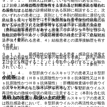
９．５．１． 妊婦又は妊娠している可能性のある女性に
（２）． 結核の既往歴を有する場合及び結核感染が疑われ
は、治療上の有益性が危険性を上まわると判断される場合に
る場合には、結核の診療経験がある医師に相談すること。次
のみ投与すること。
のいずれかの患者には、原則として本剤の開始前に適切な抗
９．５．２． 妊娠中に本剤を投与した患者からの出生児に
結核薬を投与すること［１）胸部画像検査で陳旧性結核に合
おいては、生ワクチン接種時などには感染に注意すること
致するか推定される陰影を有する患者、２）結核の治療歴
（本剤は胎盤通過性があり、出生児の血清から本剤が検出さ
（肺外結核を含む）を有する患者、３）インターフェロン−γ
れたとの報告があり、感染症発現のリスクが否定できない）
遊離試験やツベルクリン反応検査等の検査により、結核既感
〔８．４参照〕。
染が強く疑われる患者、４）結核患者との濃厚接触歴を有す
る患者］。
（授乳婦）
９．１．３． 易感染性の状態にある患者：感染症を誘発す
治療上の有益性及び母乳栄養の有益性を考慮し、授乳の継続
るおそれがある〔１．１、１．２、２．１−２．３、８．
又は中止を検討すること（ヒト母乳中へ移行することが報告
１、８．２、８．７、１１．１．１、１１．１．２参照〕。
されている）。
９．１．４． Ｂ型肝炎ウイルスキャリアの患者又はＢ型肝
小児等
炎既往感染者（ＨＢｓ抗原陰性かつＨＢｃ抗体陽性又はＨＢ
ｓ抗原陰性かつＨＢｓ抗体陽性）：肝機能検査値や肝炎ウイ
小児等を対象とした臨床試験は実施していない。
ルスマーカーのモニタリングを行うなど、Ｂ型肝炎ウイルス
再活性化の徴候や症状の発現に注意すること（本剤を含む抗
適用上の注意、取扱い上の注意
ＴＮＦ製剤を投与されたＢ型肝炎ウイルスキャリアの患者又
は既往感染者において、Ｂ型肝炎ウイルスの再活性化が報告