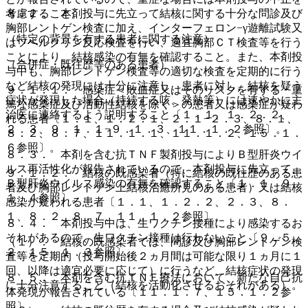
８．２． 本剤投与に先立って結核に関する十分な問診及び
考慮すること。
胸部レントゲン検査に加え、インターフェロン−γ遊離試験又
（特定の背景を有する患者に関する注意）
はツベルクリン反応検査を行い、適宜胸部ＣＴ検査等を行う
ことにより、結核感染の有無を確認すること。また、本剤投
（合併症・既往歴等のある患者）
与中も、胸部レントゲン検査等の適切な検査を定期的に行う
など結核の発現には十分に注意し、患者に対し、結核を疑う
９．１．１． 感染症＜敗血症又はそのリスクを有する・重
症状が発現した場合（持続する咳、発熱等）には速やかに主
篤な感染症及び活動性結核を除く＞の患者又は感染症が疑わ
治医に連絡するよう説明すること〔１．１、１．２．２、
れる患者〔１．１、１．２．１、２．１−２．３、８．１、
２．３、９．１．１−９．１．３、１１．１．２参照〕。
８．２、８．７、１１．１．１、１１．１．２、１５．１．
６参照〕。
８．３． 本剤を含む抗ＴＮＦ製剤投与によりＢ型肝炎ウイ
ルス再活性化が報告されているので、本剤投与に先立って、
９．１．２． 結核の既感染者（特に結核の既往歴のある患
Ｂ型肝炎ウイルス感染の有無を確認すること〔１．１、９．
者及び胸部レントゲン上結核治癒所見のある患者）又は結核
１．４参照〕。
感染が疑われる患者〔１．１、１．２．２、２．３、８．
１、８．２、８．７、１１．１．２参照〕。
８．４． 本剤投与中は、生ワクチン接種により感染するお
それがあるので、生ワクチン接種は行わないこと〔９．５．
（１）． 結核の既感染者では、問診及び胸部レントゲン検
２、１５．１．３参照〕。
査等を定期的（投与開始後２ヵ月間は可能な限り１ヵ月に１
回、以降は適宜必要に応じて）に行うなど、結核症状の発現
８．５． 本剤を含む抗ＴＮＦ療法において、新たな自己抗
に十分注意すること（結核を活動化させるおそれがある）。
体発現が報告されている〔１１．１．７、１５．１．２参
照〕。