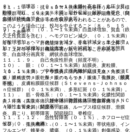
８）． 循環器：（０．１〜１％未満）高血圧、血圧上昇、
１１．１．７． 抗ｄｓＤＮＡ抗体陽性化を伴うループス様
動悸、潮紅、（０．１％未満）期外収縮、頻脈、血管炎（白
症候群（０．１％未満）：抗ｄｓＤＮＡ抗体が陽性化し、関
血球破砕性血管炎、ＩｇＡ血管炎等）。
節痛、筋肉痛、皮疹等の症状があらわれることがあるので、
このような場合には、投与を中止すること〔８．５、１５．
９）． 血液：（０．１〜１％未満）白血球増加、貧血（鉄
１．２参照〕。
欠乏性貧血を含む）、ヘモグロビン減少、（０．１％未満）
好酸球増加、ヘマトクリット減少、赤血球減少、血小板増
１１．１．８． 肝機能障害（３．１％）：ＡＳＴ上昇、Ａ
加、リンパ球増加、血沈亢進、好中球増加、赤血球形態異
ＬＴ上昇等を伴う肝機能障害があらわれることがある。
常、白血球分画異常、網状赤血球増加。
１１．１．９． 自己免疫性肝炎（頻度不明）。
１０）． 眼：（０．１〜１％未満）結膜炎、麦粒腫、
１１．１．１０． 中毒性表皮壊死融解症（Ｔｏｘｉｃ Ｅ
（０．１％未満）ブドウ膜炎、白内障、結膜充血、角膜潰
ｐｉｄｅｒｍａｌ Ｎｅｃｒｏｌｙｓｉｓ：ＴＥＮ）（頻度
瘍、眼精疲労、眼乾燥、眼のちらつき、眼痛、強膜炎、眼異
不明）、皮膚粘膜眼症候群（Ｓｔｅｖｅｎｓ−Ｊｏｈｎｓｏ
常感。
ｎ症候群）（０．１％未満）、多形紅斑（０．１％未満）。
１１）． 筋・骨格系：（０．１〜１％未満）化膿性関節
１１．１．１１． 抗好中球細胞質抗体陽性血管炎（ＡＮＣ
炎、疼痛（四肢疼痛、腰疼痛、背部疼痛、臀部疼痛等）、
Ａ陽性血管炎）（頻度不明）。
（０．１％未満）関節痛、筋痛、ループス様症候群、滑膜
炎、肩こり、靭帯障害、関節脱臼、脊椎症。
１１．１．１２． 急性腎障害（０．１％）、ネフローゼ症
候群（０．１％未満）。
１２）． 抵抗機構：（０．１〜１％未満）帯状疱疹、イン
フルエンザ、蜂巣炎、膿瘍、（０．１％未満）創傷感染、化