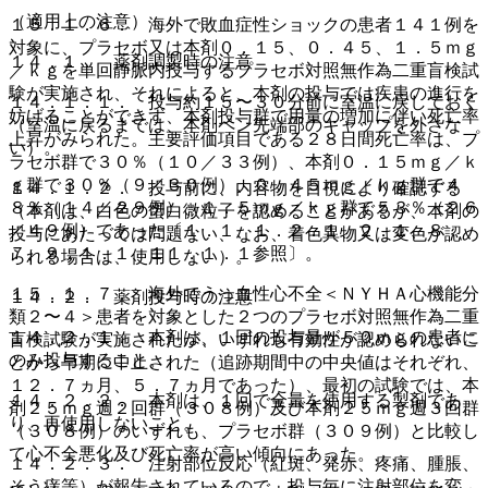
（適用上の注意）
１５．１．６． 海外で敗血症性ショックの患者１４１例を
対象に、プラセボ又は本剤０．１５、０．４５、１．５ｍｇ
１４．１． 薬剤調製時の注意
／ｋｇを単回静脈内投与するプラセボ対照無作為二重盲検試
験が実施され、それによると、本剤の投与では疾患の進行を
１４．１．１． 投与約１５〜３０分前に室温に戻しておく
妨げることができず、本剤投与群で用量の増加に伴い死亡率
（室温に戻るまでは、本剤ペン先端部のキャップを外さな
上昇がみられた。主要評価項目である２８日間死亡率は、プ
い）。
ラセボ群で３０％（１０／３３例）、本剤０．１５ｍｇ／ｋ
ｇ群で３０％（９／３０例）、０．４５ｍｇ／ｋｇ群で４
１４．１．２． 投与前に、内容物を目視により確認する
８％（１４／２９例）、１．５ｍｇ／ｋｇ群で５３％（２６
（本剤は、白色の蛋白微粒子を認めることがあるが、本剤の
／４９例）であった〔１．１、１．２．１、２．１、８．
投与にあたっては問題ない、なお、着色異物又は変色が認め
７、９．１．１、１１．１．１参照〕。
られる場合は、使用しない）。
１５．１．７． 海外でうっ血性心不全＜ＮＹＨＡ心機能分
１４．２． 薬剤投与時の注意
類２〜４＞患者を対象とした２つのプラセボ対照無作為二重
１４．２．１． 本剤は、１回の投与量が５０ｍｇの患者に
盲検試験が実施されたが、いずれも有効性が認められないこ
のみ投与すること。
とから早期に中止された（追跡期間中の中央値はそれぞれ、
１２．７ヵ月、５．７ヵ月であった）、最初の試験では、本
１４．２．２． 本剤は、１回で全量を使用する製剤であ
剤２５ｍｇ週２回群（３０８例）及び本剤２５ｍｇ週３回群
り、再使用しないこと。
（３０８例）のいずれも、プラセボ群（３０９例）と比較し
て心不全悪化及び死亡率が高い傾向にあった。
１４．２．３． 注射部位反応（紅斑、発赤、疼痛、腫脹、
そう痒等）が報告されているので、投与毎に注射部位を変