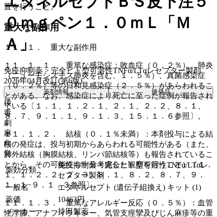
エタネルセプトＢＳ皮下注５
置を行うこと。
０ｍｇペン１．０ｍＬ「Ｍ
重大な副作用
Ａ」
１１．１． 重大な副作用
１１．１．１． 重篤な感染症：敗血症（０．２％）、肺炎
免疫抑制薬 > 完全ヒト型可溶性TNFα/LTαレセプター製剤
（ニューモシスチス肺炎を含む、１．５％）、真菌感染症
2026年04月改訂(第6版)
（０．２％）等の日和見感染症（２．５％）があらわれるこ
薬剤情報
後発品
とがある。なお、感染症により死亡に至った症例が報告され
後
ている〔１．１、１．２．１、２．１、２．２、８．１、
毒
８．７、９．１．１、９．１．３、１５．１．６参照〕。
劇
麻
１１．１．２． 結核（０．１％未満）：本剤投与による結
向
核の発症は、投与初期からあらわれる可能性がある（また、
覚
肺外結核（胸膜結核、リンパ節結核等）も報告されているこ
とから、その可能性も十分考慮した観察を行うこと）〔１．
免疫抑制薬 > 完全ヒト型可溶性TNFα/LTαレ
薬効分類
１、１．２．２、２．３、８．１、８．２、８．７、９．
セプター製剤
１．１−９．１．３参照〕。
一般名
エタネルセプト (遺伝子組換え) キット (1)
薬価
10463
円
１１．１．３． 重篤なアレルギー反応（０．５％）：血管
メーカー
持田製薬
性浮腫、アナフィラキシー、気管支痙攣及びじん麻疹等の重