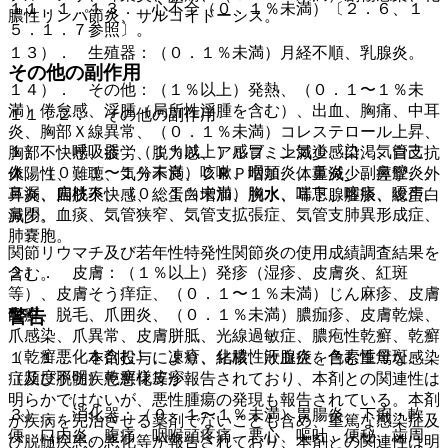
１１．１．１３． 心不全（０．１％未満）〔２．６、１
膿性リンパ節炎、サルコイドーシス。
５．１．７参照〕。
１３）． 生殖器：（０．１％未満）月経不順、乳腺炎。
その他の副作用
１４）． その他：（１％以上）発熱、（０．１〜１％未
満）倦怠感、浮腫（局所性浮腫を含む）、出血、胸痛、中耳
１１．２． その他の副作用
炎、胸部Ｘ線異常、（０．１％未満）コレステロール上昇、
１）． 呼吸器：（１％以上）感冒、上気道感染、気管支
胸部不快感、疲労、脱力感、アルブミン減少、口渇、自己抗
炎、（０．１〜１％未満）咳嗽、咽頭炎、鼻炎、副鼻腔炎、
体陽性、難聴、気分不良、ＣＲＰ増加、体重減少、痙攣、外
鼻漏、扁桃炎、（０．１％未満）胸水、喘息、喀痰、嗄声、
耳炎、四肢不快感、総蛋白増加、脱水、耳下腺腫脹、総蛋白
鼻閉、血痰、気管狭窄、気管支拡張症、気管支肺異形成症、
減少。
肺嚢胞。
関節リウマチ及び若年性特発性関節炎の使用成績調査結果を
２）． 皮膚：（１％以上）発疹（湿疹、皮膚炎、紅斑
含む。
等）、皮膚そう痒症、（０．１〜１％未満）じん麻疹、皮膚
警告
白癬、脱毛、爪囲炎、（０．１％未満）膿痂疹、皮膚乾燥、
爪感染、爪異常、皮膚胼胝、光線過敏症、膿疱性乾癬、乾癬
（乾癬悪化を含む）、凍瘡、化膿性汗腺炎、色素性母斑、
１．１． 本剤投与により、結核、敗血症を含む重篤な感染
（頻度不明）乾癬様皮疹。
症及び脱髄疾患悪化等が報告されており、本剤との関連性は
明らかではないが、悪性腫瘍の発現も報告されている。本剤
３）． 消化器：（０．１〜１％未満）胃腸炎、下痢・軟
が疾病を完治させる薬剤でないことも含め、重篤な感染症及
便、口内炎、腹痛、咽喉頭疼痛、悪心、嘔吐、便秘、歯周
び脱髄疾患の悪化等が報告されており、本剤との関連性は明