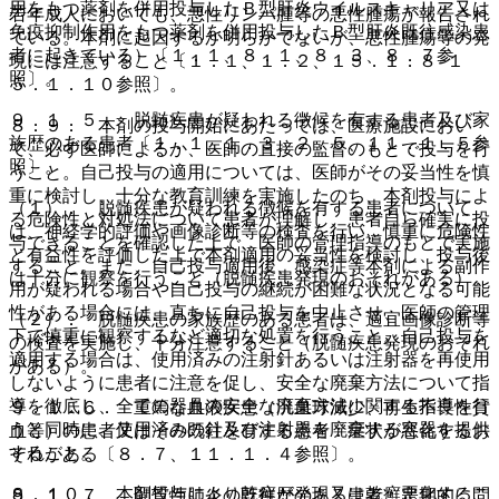
用をもつ薬剤を併用投与したＢ型肝炎ウイルスキャリア又は
若年成人においても、悪性リンパ腫等の悪性腫瘍が報告され
免疫抑制作用をもつ薬剤を併用投与したＢ型肝炎既往感染患
ている。本剤に起因するか明らかでないが、悪性腫瘍等の発
者に起きている）〔１．１、８．１、８．３、８．７参
現には注意すること〔１．１、１．２、１５．１．８−１
照〕。
５．１．１０参照〕。
９．１．５． 脱髄疾患が疑われる徴候を有する患者及び家
８．９． 本剤の投与開始にあたっては、医療施設におい
族歴のある患者〔１．１、１．３、２．５、１１．１．５参
て、必ず医師によるか、医師の直接の監督のもとで投与を行
照〕。
うこと。自己投与の適用については、医師がその妥当性を慎
重に検討し、十分な教育訓練を実施したのち、本剤投与によ
（１）． 脱髄疾患が疑われる徴候を有する患者について
る危険性と対処法について患者が理解し、患者自ら確実に投
は、神経学的評価や画像診断等の検査を行い、慎重に危険性
与できることを確認した上で、医師の管理指導のもとで実施
と有益性を評価した上で本剤適用の妥当性を検討し、投与後
すること。また、自己投与適用後、感染症等本剤による副作
は十分に観察を行うこと（脱髄疾患発現のおそれがある）。
用が疑われる場合や自己投与の継続が困難な状況となる可能
性がある場合には、直ちに自己投与を中止させ、医師の管理
（２）． 脱髄疾患の家族歴のある患者は、適宜画像診断等
下で慎重に観察するなど適切な処置を行うこと。自己投与を
の検査を実施し、十分注意すること（脱髄疾患発現のおそれ
適用する場合は、使用済みの注射針あるいは注射器を再使用
がある）。
しないように患者に注意を促し、安全な廃棄方法について指
導を徹底し、全ての器具の安全な廃棄方法に関する指導を行
９．１．６． 重篤な血液疾患（汎血球減少、再生不良性貧
うと同時に、使用済みの針及び注射器を廃棄する容器を提供
血等）の患者又はその既往を有する患者：症状が悪化するお
すること。
それがある〔８．７、１１．１．４参照〕。
８．１０． 本剤投与により乾癬が発現又は乾癬悪化するこ
９．１．７． 間質性肺炎の既往歴のある患者：定期的に問