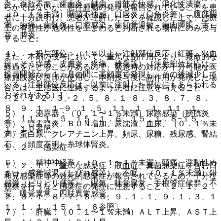
炎、食欲不振、歯肉炎、齲歯、胃部不快感、消化性潰瘍、
らかではないが、悪性腫瘍の発現も報告されていることを患
（０．１％未満）咽頭不快感、口唇炎（口角炎等）、腹部膨
者に十分説明し、患者が理解したことを確認した上で、治療
満、歯痛、歯髄炎、口腔感染、歯知覚過敏、歯肉腫脹、舌
上の有益性が危険性を上まわると判断される場合にのみ投与
苔、膵炎。
すること。
４）． 投与部位：（１％以上）注射部位反応（紅斑、出血
また、本剤の投与において、重篤な副作用により、致命的な
斑、そう痒感、皮膚炎、疼痛、挫傷等）［注射部位反応は、
経過をたどることがあるので、緊急時の対応が十分可能な医
投与開始から１ヵ月の間に高頻度で発現し、その後減少して
療施設及び医師が使用し、本剤投与後に副作用が発現した場
いる（注射部位反応は、以前に注射した部位にもあらわれる
合には、主治医に連絡するよう患者に注意を与えること
おそれがある）］。
〔２．１−２．３、２．５、８．１−８．３、８．７、８．
８、９．１．１−９．１．５、１１．１．１、１１．１．
５）． 泌尿器：（０．１〜１％未満）尿路感染（膀胱炎
２、１１．１．５、１５．１．６、１５．１．８−１５．
等）、腎盂腎炎、ＢＵＮ増加、尿沈渣、血尿、（０．１％未
１．１０参照〕。
満）蛋白尿、クレアチニン上昇、頻尿、尿糖、残尿感、腎結
石、（頻度不明）糸球体腎炎。
１．２． 感染症
６）． 精神神経系：（０．１〜１％未満）頭痛、浮動性め
１．２．１． 重篤な感染症：敗血症、真菌感染症を含む日
まい、感覚減退（しびれ感等）、不眠、（０．１％未満）錯
和見感染症等の致死的感染症が報告されているため、十分な
感覚（ピリピリ感等）、眠気、味覚異常、手根管症候群、不
観察を行うなど感染症の発症に注意すること〔２．１、２．
安、嗅覚異常、四肢異常感覚。
２、８．１、８．７、８．８、９．１．１、９．１．３、１
１．１．１、１５．１．６参照〕。
７）． 肝臓：（０．１〜１％未満）ＡＬＴ上昇、ＡＳＴ上