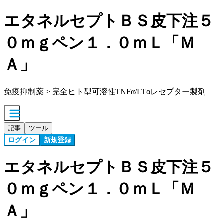
エタネルセプトＢＳ皮下注５
０ｍｇペン１．０ｍＬ「Ｍ
Ａ」
免疫抑制薬 > 完全ヒト型可溶性TNFα/LTαレセプター製剤
記事
ツール
ログイン
新規登録
エタネルセプトＢＳ皮下注５
０ｍｇペン１．０ｍＬ「Ｍ
Ａ」