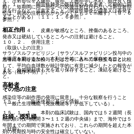
え、注射部位を大腿部、腹部、上腕部等に求め、順序良く移
９．１．７． 間質性肺炎の既往歴のある患者：定期的に問
動し、短期間に同一部位への反復注射は行わない（新注射部
診を行うなど、注意すること（間質性肺炎が増悪又は再発す
位は、前回の注射部位から少なくとも３ｃｍ離す）〔８．６
ることがある）〔１１．１．６参照〕。
参照〕。
相互作用
１４．２．４． 皮膚が敏感なところ、挫傷のあるところ、
発赤又は硬結しているところへの注射は避けること。
１０．２． 併用注意：
（取扱い上の注意）
サラゾスルファピリジン［サラゾスルファピリジン投与中の
光曝露を避けるため、本剤は外箱に入れて保存すること。
患者に本剤を追加投与したところ、各々の単独投与群と比較
して、平均白血球数が統計学的に有意に減少したとの報告が
また、外箱開封後も光を遮り保存すること。凍結を避けるこ
ある（機序不明）］。
と。
高齢者
その他の注意
感染症等の副作用の発現に留意し、十分な観察を行うこと
１５．１． 臨床使用に基づく情報
（一般に生理機能（免疫機能等）が低下している）。
１５．１．１． 本剤の臨床試験は、国内では５２週間（長
妊婦・授乳婦
期試験の投与期間３〜１１２週の中央値）まで、海外では５
年間までの期間で実施されており、これらの期間を超えた本
（妊婦）
剤の長期投与時の安全性は確立していない。