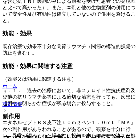
を含む抗ＴＮＦ製剤のみによる治療を受けた患者での発現率
と比べて高かった）。また、本剤と他の生物製剤の併用につ
いて安全性及び有効性は確立していないので併用を避けるこ
と。
効能・効果
既存治療で効果不十分な関節リウマチ（関節の構造的損傷の
防止を含む）。
効能・効果に関連する注意
（効能又は効果に関連する注意）
ホーム
５．１． 過去の治療において、非ステロイド性抗炎症剤及
び他の抗リウマチ薬等による適切な治療を行っても、疾患に
起因する明らかな症状が残る場合に投与すること。
薬剤情報
副作用
エタネルセプトＢＳ皮下注５０ｍｇペン１．０ｍＬ「ＭＡ」
次の副作用があらわれることがあるので、観察を十分に行
い、異常が認められた場合には投与を中止するなど適切な処