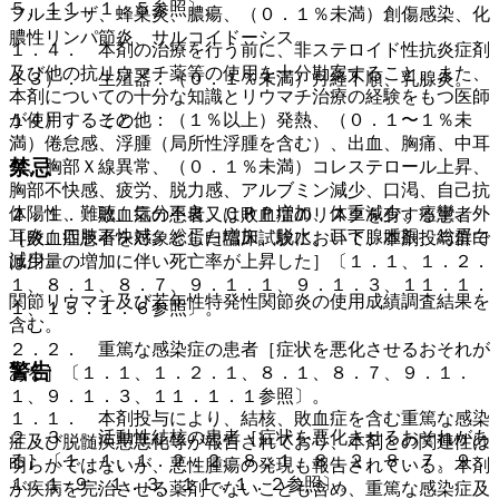
５、１１．１．５参照〕。
フルエンザ、蜂巣炎、膿瘍、（０．１％未満）創傷感染、化
膿性リンパ節炎、サルコイドーシス。
１．４． 本剤の治療を行う前に、非ステロイド性抗炎症剤
及び他の抗リウマチ薬等の使用を十分勘案すること。また、
１３）． 生殖器：（０．１％未満）月経不順、乳腺炎。
本剤についての十分な知識とリウマチ治療の経験をもつ医師
１４）． その他：（１％以上）発熱、（０．１〜１％未
が使用すること。
満）倦怠感、浮腫（局所性浮腫を含む）、出血、胸痛、中耳
禁忌
炎、胸部Ｘ線異常、（０．１％未満）コレステロール上昇、
胸部不快感、疲労、脱力感、アルブミン減少、口渇、自己抗
体陽性、難聴、気分不良、ＣＲＰ増加、体重減少、痙攣、外
２．１． 敗血症の患者又は敗血症のリスクを有する患者
耳炎、四肢不快感、総蛋白増加、脱水、耳下腺腫脹、総蛋白
［敗血症患者を対象とした臨床試験において、本剤投与群で
減少。
は用量の増加に伴い死亡率が上昇した］〔１．１、１．２．
１、８．１、８．７、９．１．１、９．１．３、１１．１．
関節リウマチ及び若年性特発性関節炎の使用成績調査結果を
１、１５．１．６参照〕。
含む。
２．２． 重篤な感染症の患者［症状を悪化させるおそれが
警告
ある］〔１．１、１．２．１、８．１、８．７、９．１．
１、９．１．３、１１．１．１参照〕。
１．１． 本剤投与により、結核、敗血症を含む重篤な感染
２．３． 活動性結核の患者［症状を悪化させるおそれがあ
症及び脱髄疾患悪化等が報告されており、本剤との関連性は
る］〔１．１、１．２．２、８．１、８．２、８．７、９．
明らかではないが、悪性腫瘍の発現も報告されている。本剤
１．１−９．１．３、１１．１．２参照〕。
が疾病を完治させる薬剤でないことも含め、重篤な感染症及