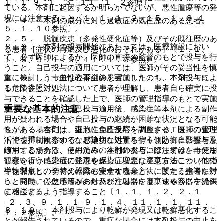
１．１−９．１．３、１１．１．２参照〕。
ている。本剤に起因するか明らかでないが、悪性腫瘍等の発
現には注意すること〔１．１、１．２、１５．１．８−１
２．４． 本剤の成分に対し過敏症の既往歴のある患者。
５．１．１０参照〕。
２．５． 脱髄疾患（多発性硬化症等）及びその既往歴のあ
８．９． 本剤の投与開始にあたっては、医療施設におい
る患者［症状の再燃及び悪化のおそれがある］〔１．１、
て、必ず医師によるか、医師の直接の監督のもとで投与を行
１．３、９．１．５、１１．１．５参照〕。
うこと。自己投与の適用については、医師がその妥当性を慎
２．６． うっ血性心不全の患者〔１１．１．１３、１５．
重に検討し、十分な教育訓練を実施したのち、本剤投与によ
１．７参照〕。
る危険性と対処法について患者が理解し、患者自ら確実に投
与できることを確認した上で、医師の管理指導のもとで実施
重要な基本的注意
すること。また、自己投与適用後、感染症等本剤による副作
用が疑われる場合や自己投与の継続が困難な状況となる可能
８．１． 本剤は、細胞性免疫反応を調整するＴＮＦの生理
性がある場合には、直ちに自己投与を中止させ、医師の管理
活性を抑制するので、感染症に対する宿主側防御に影響を及
下で慎重に観察するなど適切な処置を行うこと。自己投与を
ぼすことがある、そのため、本剤の投与に際しては、十分な
適用する場合は、使用済みの注射針あるいは注射器を再使用
観察を行い感染症の発現や感染症増悪に注意すること（他の
しないように患者に注意を促し、安全な廃棄方法について指
生物製剤との切替えの際も注意すること）。また、患者に対
導を徹底し、全ての器具の安全な廃棄方法に関する指導を行
し、発熱、倦怠感等があらわれた場合には、速やかに主治医
うと同時に、使用済みの針及び注射器を廃棄する容器を提供
に相談するよう指導すること〔１．１、１．２、２．１
すること。
−２．３、９．１．１−９．１．４、１１．１．１、１１．
８．１０． 本剤投与により乾癬が発現又は乾癬悪化するこ
１．２参照〕。
とが報告されているので、重症な場合には本剤投与の中止を