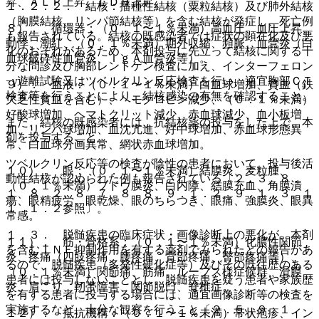
昇、ＡＬＰ上昇、ＬＤＨ上昇。
１．２．２． 結核：播種性結核（粟粒結核）及び肺外結核
（胸膜結核、リンパ節結核等）を含む結核が発症し、死亡例
８）． 循環器：（０．１〜１％未満）高血圧、血圧上昇、
も報告されている。結核の既感染者では症状の顕在化及び悪
動悸、潮紅、（０．１％未満）期外収縮、頻脈、血管炎（白
化のおそれがあるため、本剤投与に先立って結核に関する十
血球破砕性血管炎、ＩｇＡ血管炎等）。
分な問診及び胸部レントゲン検査に加え、インターフェロン
−γ遊離試験又はツベルクリン反応検査を行い、適宜胸部ＣＴ
９）． 血液：（０．１〜１％未満）白血球増加、貧血（鉄
検査等を行うことにより、結核感染の有無を確認すること。
欠乏性貧血を含む）、ヘモグロビン減少、（０．１％未満）
好酸球増加、ヘマトクリット減少、赤血球減少、血小板増
また、結核の既感染者には、抗結核薬の投与をした上で、本
加、リンパ球増加、血沈亢進、好中球増加、赤血球形態異
剤を投与すること。
常、白血球分画異常、網状赤血球増加。
ツベルクリン反応等の検査が陰性の患者において、投与後活
１０）． 眼：（０．１〜１％未満）結膜炎、麦粒腫、
動性結核が認められた例も報告されている〔２．３、８．
（０．１％未満）ブドウ膜炎、白内障、結膜充血、角膜潰
１、８．２、８．７、８．８、９．１．２、９．１．３、１
瘍、眼精疲労、眼乾燥、眼のちらつき、眼痛、強膜炎、眼異
１．１．２参照〕。
常感。
１．３． 脱髄疾患の臨床症状・画像診断上の悪化が、本剤
１１）． 筋・骨格系：（０．１〜１％未満）化膿性関節
を含むＴＮＦ抑制作用を有する薬剤でみられたとの報告があ
炎、疼痛（四肢疼痛、腰疼痛、背部疼痛、臀部疼痛等）、
るので、脱髄疾患（多発性硬化症等）及びその既往歴のある
（０．１％未満）関節痛、筋痛、ループス様症候群、滑膜
患者には投与しないこととし、脱髄疾患を疑う患者や家族歴
炎、肩こり、靭帯障害、関節脱臼、脊椎症。
を有する患者に投与する場合には、適宜画像診断等の検査を
実施するなど、十分な観察を行うこと〔２．５、９．１．
１２）． 抵抗機構：（０．１〜１％未満）帯状疱疹、イン