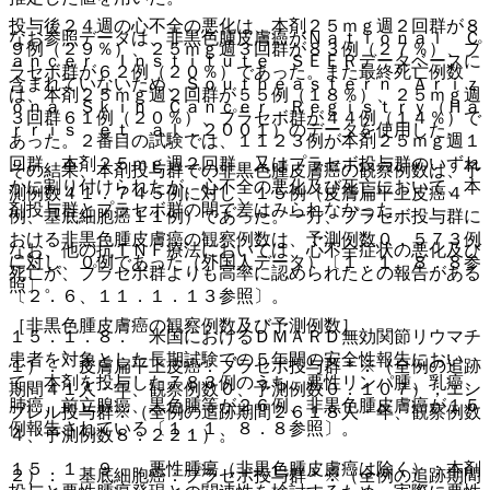
投与後２４週の心不全の悪化は、本剤２５ｍｇ週２回群が８
なお参照データは、非黒色腫皮膚癌がＮａｔｉｏｎａｌ Ｃ
９例（２９％）、２５ｍｇ週３回群が８３例（２７％）、プ
ａｎｃｅｒ Ｉｎｓｔｉｔｕｔｅ ＳＥＥＲデータベースに
ラセボ群が６２例（２０％）であった。また最終死亡例数
含まれていないため、Ｓｏｕｔｈｅａｓｔｅｒｎ Ａｒｉｚ
は、本剤２５ｍｇ週２回群が５５例（１８％）、２５ｍｇ週
ｏｎａ Ｓｋｉｎ Ｃａｎｃｅｒ Ｒｅｇｉｓｔｒｙ（Ｈａ
３回群６１例（２０％）、プラセボ群が４４例（１４％）で
ｒｒｉｓ ｅｔ ａｌ，２００１）のデータを使用した。
あった。２番目の試験では、１１２３例が本剤２５ｍｇ週１
回群、本剤２５ｍｇ週２回群、又はプラセボ投与群のいずれ
その結果、本剤投与群での非黒色腫皮膚癌の観察例数は、予
かに割り付けられたが、心不全の悪化及び死亡において、本
測例数４１．７４５例に対し、１５例（皮膚扁平上皮癌４
剤投与群とプラセボ群の間で差はみられなかった。
例、基底細胞癌１１例）であった。一方、プラセボ投与群に
おける非黒色腫皮膚癌の観察例数は、予測例数０．５７３例
なお、他の抗ＴＮＦ療法においては、心不全症状の悪化及び
に対し、０例であった（外国人データ）〔１．１、８．８参
死亡が、プラセボ群よりも高率に認められたとの報告がある
照〕。
〔２．６、１１．１．１３参照〕。
［非黒色腫皮膚癌の観察例数及び予測例数］
１５．１．８． 米国におけるＤＭＡＲＤ無効関節リウマチ
患者を対象とした長期試験での５年間の安全性報告におい
１）． 皮膚扁平上皮癌：プラセボ投与群＊※（全例の追跡
て、本剤を投与した７８３例のうち、悪性リンパ腫、乳癌、
期間４１人・年、観察例数０、予測例数０．１０７）；エン
肺癌、前立腺癌、黒色腫等が２６例、非黒色腫皮膚癌が１５
ブレル投与群※（全例の追跡期間２６１８人・年、観察例数
例報告されている〔１．１、８．８参照〕。
４、予測例数８．２２１）。
１５．１．９． 悪性腫瘍（非黒色腫皮膚癌は除く）：本剤
２）． 基底細胞癌：プラセボ投与群＊※（全例の追跡期間