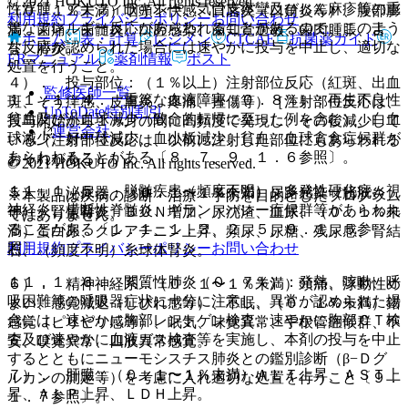
© 2021 HOKUTO Inc. All rights reserved.
性浮腫、アナフィラキシー、気管支痙攣及びじん麻疹等の重
（０．１％未満）咽頭不快感、口唇炎（口角炎等）、腹部膨
利用規約
プライバシーポリシー
お問い合わせ
篤なアレルギー反応があらわれることがあるので、このよう
満、歯痛、歯髄炎、口腔感染、歯知覚過敏、歯肉腫脹、舌
ホーム
表・計算
レジメン
CTCAE
抗菌薬ガイド
な反応が認められた場合には速やかに投与を中止し、適切な
苔、膵炎。
ERマニュアル
薬剤情報
ポスト
処置を行うこと。
４）． 投与部位：（１％以上）注射部位反応（紅斑、出血
監修医師一覧
１１．１．４． 重篤な血液障害（０．８％）：再生不良性
斑、そう痒感、皮膚炎、疼痛、挫傷等）［注射部位反応は、
UpToDate特別割引
貧血及び汎血球減少（致命的転帰に至った例を含む）、白血
投与開始から１ヵ月の間に高頻度で発現し、その後減少して
運営会社
球減少、好中球減少、血小板減少、貧血、血球貪食症候群が
いる（注射部位反応は、以前に注射した部位にもあらわれる
あらわれることがある〔８．７、９．１．６参照〕。
おそれがある）］。
© 2021 HOKUTO Inc. All rights reserved.
１１．１．５． 脱髄疾患（頻度不明）：多発性硬化症、視
５）． 泌尿器：（０．１〜１％未満）尿路感染（膀胱炎
※本製品は疾病の診断・治療・予防を目的としたプログラム
神経炎、横断性脊髄炎、ギラン・バレー症候群等があらわれ
等）、腎盂腎炎、ＢＵＮ増加、尿沈渣、血尿、（０．１％未
ではありません。
ることがある〔１．１、１．３、２．５、９．１．５参
満）蛋白尿、クレアチニン上昇、頻尿、尿糖、残尿感、腎結
利用規約
プライバシーポリシー
お問い合わせ
照〕。
石、（頻度不明）糸球体腎炎。
１１．１．６． 間質性肺炎（０．７％）：発熱、咳嗽、呼
６）． 精神神経系：（０．１〜１％未満）頭痛、浮動性め
吸困難等の呼吸器症状に十分に注意し、異常が認められた場
まい、感覚減退（しびれ感等）、不眠、（０．１％未満）錯
合には、速やかに胸部レントゲン検査、速やかに胸部ＣＴ検
感覚（ピリピリ感等）、眠気、味覚異常、手根管症候群、不
査及び速やかに血液ガス検査等を実施し、本剤の投与を中止
安、嗅覚異常、四肢異常感覚。
するとともにニューモシスチス肺炎との鑑別診断（β−Ｄグ
７）． 肝臓：（０．１〜１％未満）ＡＬＴ上昇、ＡＳＴ上
ルカンの測定等）を考慮に入れ適切な処置を行うこと〔９．
昇、ＡＬＰ上昇、ＬＤＨ上昇。
１．７参照〕。