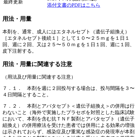
最終更新
添付文書のPDFはこちら
用法・用量
本剤を、通常、成人にはエタネルセプト（遺伝子組換え）
［エタネルセプト後続１］として１０〜２５ｍｇを１日１
回、週に２回、又は２５〜５０ｍｇを１日１回、週に１回、
皮下注射する。
用法・用量に関連する注意
（用法及び用量に関連する注意）
７．１． 本剤を週に２回投与する場合は、投与間隔を３〜
４日間隔とすること。
７．２． 本剤とアバタセプト＜遺伝子組換え＞の併用は行
わないこと（海外で実施したプラセボを対照とした臨床試験
において、本剤を含む抗ＴＮＦ製剤とアバタセプト（遺伝子
組換え）の併用療法を受けた患者では併用による効果の増強
は示されておらず、感染症及び重篤な感染症の発現率が本剤