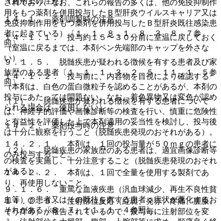
（適用上の注意）
されており、なお、これらの報告の多くは、他の免疫抑制作
用をもつ薬剤を併用投与したＢ型肝炎ウイルスキャリア又は
１４．１． 薬剤調製時の注意
免疫抑制作用をもつ薬剤を併用投与したＢ型肝炎既往感染患
者に起きている）〔１．１、８．１、８．３、８．７参
１４．１．１． 投与約１５〜３０分前に室温に戻しておく
照〕。
（室温に戻るまでは、本剤ペン先端部のキャップを外さな
い）。
９．１．５． 脱髄疾患が疑われる徴候を有する患者及び家
族歴のある患者〔１．１、１．３、２．５、１１．１．５参
１４．１．２． 投与前に、内容物を目視により確認する
照〕。
（本剤は、白色の蛋白微粒子を認めることがあるが、本剤の
投与にあたっては問題ない、なお、着色異物又は変色が認め
（１）． 脱髄疾患が疑われる徴候を有する患者について
られる場合は、使用しない）。
は、神経学的評価や画像診断等の検査を行い、慎重に危険性
と有益性を評価した上で本剤適用の妥当性を検討し、投与後
１４．２． 薬剤投与時の注意
は十分に観察を行うこと（脱髄疾患発現のおそれがある）。
１４．２．１． 本剤は、１回の投与量が５０ｍｇの患者に
（２）． 脱髄疾患の家族歴のある患者は、適宜画像診断等
のみ投与すること。
の検査を実施し、十分注意すること（脱髄疾患発現のおそれ
がある）。
１４．２．２． 本剤は、１回で全量を使用する製剤であ
り、再使用しないこと。
９．１．６． 重篤な血液疾患（汎血球減少、再生不良性貧
血等）の患者又はその既往を有する患者：症状が悪化するお
１４．２．３． 注射部位反応（紅斑、発赤、疼痛、腫脹、
それがある〔８．７、１１．１．４参照〕。
そう痒等）が報告されているので、投与毎に注射部位を変