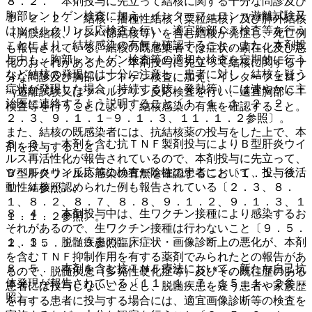
８．２． 本剤投与に先立って結核に関する十分な問診及び
胸部レントゲン検査に加え、インターフェロン−γ遊離試験又
１．２．２． 結核：播種性結核（粟粒結核）及び肺外結核
はツベルクリン反応検査を行い、適宜胸部ＣＴ検査等を行う
（胸膜結核、リンパ節結核等）を含む結核が発症し、死亡例
ことにより、結核感染の有無を確認すること。また、本剤投
も報告されている。結核の既感染者では症状の顕在化及び悪
与中も、胸部レントゲン検査等の適切な検査を定期的に行う
化のおそれがあるため、本剤投与に先立って結核に関する十
など結核の発現には十分に注意し、患者に対し、結核を疑う
分な問診及び胸部レントゲン検査に加え、インターフェロン
症状が発現した場合（持続する咳、発熱等）には速やかに主
−γ遊離試験又はツベルクリン反応検査を行い、適宜胸部ＣＴ
治医に連絡するよう説明すること〔１．１、１．２．２、
検査等を行うことにより、結核感染の有無を確認すること。
２．３、９．１．１−９．１．３、１１．１．２参照〕。
また、結核の既感染者には、抗結核薬の投与をした上で、本
８．３． 本剤を含む抗ＴＮＦ製剤投与によりＢ型肝炎ウイ
剤を投与すること。
ルス再活性化が報告されているので、本剤投与に先立って、
ツベルクリン反応等の検査が陰性の患者において、投与後活
Ｂ型肝炎ウイルス感染の有無を確認すること〔１．１、９．
動性結核が認められた例も報告されている〔２．３、８．
１．４参照〕。
１、８．２、８．７、８．８、９．１．２、９．１．３、１
８．４． 本剤投与中は、生ワクチン接種により感染するお
１．１．２参照〕。
それがあるので、生ワクチン接種は行わないこと〔９．５．
１．３． 脱髄疾患の臨床症状・画像診断上の悪化が、本剤
２、１５．１．３参照〕。
を含むＴＮＦ抑制作用を有する薬剤でみられたとの報告があ
８．５． 本剤を含む抗ＴＮＦ療法において、新たな自己抗
るので、脱髄疾患（多発性硬化症等）及びその既往歴のある
体発現が報告されている〔１１．１．７、１５．１．２参
患者には投与しないこととし、脱髄疾患を疑う患者や家族歴
照〕。
を有する患者に投与する場合には、適宜画像診断等の検査を