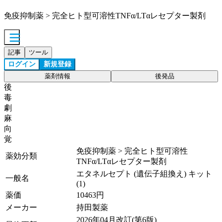
免疫抑制薬 > 完全ヒト型可溶性TNFα/LTαレセプター製剤
記事
ツール
ログイン
新規登録
薬剤情報
後発品
後
毒
劇
麻
向
覚
免疫抑制薬 > 完全ヒト型可溶性
薬効分類
TNFα/LTαレセプター製剤
エタネルセプト (遺伝子組換え) キット
一般名
(1)
薬価
10463
円
メーカー
持田製薬
2026年04月改訂(第6版)