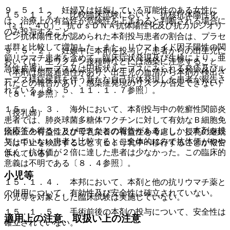
９．５．１． 妊婦又は妊娠している可能性のある女性に
１５．１．２． 比較臨床試験において、抗核抗体陽性化
は、治療上の有益性が危険性を上まわると判断される場合に
（≧１：４０）、抗ｄｓＤＮＡ抗体陽性化及び抗カルジオリ
のみ投与すること。
ピン抗体陽性化が認められた本剤投与患者の割合は、プラセ
ボ群と比較して増加した。また、リウマトイド因子陽性の関
９．５．２． 妊娠中に本剤を投与した患者からの出生児に
節リウマチ患者を含めて、臨床症状発現及び生検により、亜
おいては、生ワクチン接種時などには感染に注意すること
急性皮膚ループス又は円板状ループスにみられる発疹及びル
（本剤は胎盤通過性があり、出生児の血清から本剤が検出さ
ープス様症候群を伴う新たな自己抗体発現した患者が報告さ
れたとの報告があり、感染症発現のリスクが否定できない）
れている〔８．５、１１．１．７参照〕。
〔８．４参照〕。
１５．１．３． 海外において、本剤投与中の乾癬性関節炎
（授乳婦）
患者では、肺炎球菌多糖体ワクチンに対して有効なＢ細胞免
疫応答を得ることができたとの報告がある。しかし本剤を投
治療上の有益性及び母乳栄養の有益性を考慮し、授乳の継続
与していない患者と比較すると、全体的にみて抗体価がやや
又は中止を検討すること（ヒト母乳中へ移行することが報告
低く、抗体価が２倍に達した患者は少なかった。この臨床的
されている）。
意義は不明である〔８．４参照〕。
小児等
１５．１．４． 本邦において、本剤と他の抗リウマチ薬と
の併用について、有効性及び安全性は確立されていない。
小児等を対象とした臨床試験は実施していない。
１５．１．５． 手術前後の本剤の投与について、安全性は
適用上の注意、取扱い上の注意
確立されていない。