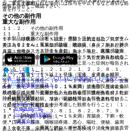
い、異常が認められた場合には投与を中止するなど適切な処
５．１．７参照〕。
情報も併せてご確認下さい。
置を行うこと。
その他の副作用
重大な副作用
１１．２． その他の副作用
１１．１． 重大な副作用
※本製品は疾病の診断・治療・予防を目的としたプログラム
１）． 呼吸器：（１％以上）感冒、上気道感染、気管支
ではありません。
１１．１．１． 重篤な感染症：敗血症（０．２％）、肺炎
炎、（０．１〜１％未満）咳嗽、咽頭炎、鼻炎、副鼻腔炎、
（ニューモシスチス肺炎を含む、１．５％）、真菌感染症
鼻漏、扁桃炎、（０．１％未満）胸水、喘息、喀痰、嗄声、
（０．２％）等の日和見感染症（２．５％）があらわれるこ
鼻閉、血痰、気管狭窄、気管支拡張症、気管支肺異形成症、
とがある。なお、感染症により死亡に至った症例が報告され
肺嚢胞。
ている〔１．１、１．２．１、２．１、２．２、８．１、
ホーム
ノート
２）． 皮膚：（１％以上）発疹（湿疹、皮膚炎、紅斑
８．７、９．１．１、９．１．３、１５．１．６参照〕。
表・計算
レジメン
CTCAE
抗菌薬ガイド
ERマニュ
等）、皮膚そう痒症、（０．１〜１％未満）じん麻疹、皮膚
アル
薬剤情報
ポスト
１１．１．２． 結核（０．１％未満）：本剤投与による結
白癬、脱毛、爪囲炎、（０．１％未満）膿痂疹、皮膚乾燥、
核の発症は、投与初期からあらわれる可能性がある（また、
爪感染、爪異常、皮膚胼胝、光線過敏症、膿疱性乾癬、乾癬
新規登録
肺外結核（胸膜結核、リンパ節結核等）も報告されているこ
（乾癬悪化を含む）、凍瘡、化膿性汗腺炎、色素性母斑、
ログイン
とから、その可能性も十分考慮した観察を行うこと）〔１．
（頻度不明）乾癬様皮疹。
監修医師一覧
１、１．２．２、２．３、８．１、８．２、８．７、９．
UpToDate特別割引
３）． 消化器：（０．１〜１％未満）胃腸炎、下痢・軟
１．１−９．１．３参照〕。
運営会社
便、口内炎、腹痛、咽喉頭疼痛、悪心、嘔吐、便秘、歯周
１１．１．３． 重篤なアレルギー反応（０．５％）：血管
炎、食欲不振、歯肉炎、齲歯、胃部不快感、消化性潰瘍、