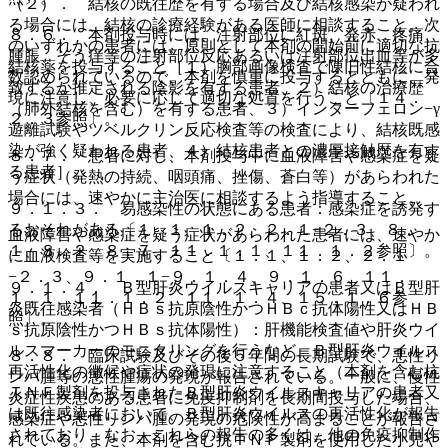
（２）． 結核の既往歴を有する場合及び結核感染が疑われ
る場合には、結核の診療経験がある医師に相談すること。次
８．６． 本剤投与時には、注射部位に紅斑、発赤、疼痛、
のいずれかの患者には、原則として本剤の開始前に適切な抗
腫脹、そう痒等の注射部位反応あるいは注射部位出血等が多
結核薬を投与すること［１）胸部画像検査で陳旧性結核に合
数認められているので、本剤を慎重に投与するとともに、発
致するか推定される陰影を有する患者、２）結核の治療歴
現に注意し、必要に応じて適切な処置を行うこと〔１４．
（肺外結核を含む）を有する患者、３）インターフェロン−γ
２．３参照〕。
遊離試験やツベルクリン反応検査等の検査により、結核既感
染が強く疑われる患者、４）結核患者との濃厚接触歴を有す
８．７． 患者に対し、本剤投与中に血液障害や感染症を疑
る患者］。
う症状（発熱の持続、咽頭痛、挫傷、蒼白等）があらわれた
場合には、速やかに主治医に相談するよう指導すること。
９．１．３． 易感染性の状態にある患者：感染症を誘発す
るおそれがある〔１．１、１．２、２．１−２．３、８．
血液障害や感染症を疑う症状があらわれた患者には、速やか
１、８．２、８．７、１１．１．１、１１．１．２参照〕。
に血液検査等を実施すること〔１．１、１．２、２．１
−２．３、９．１．１−９．１．４、９．１．６、１１．
９．１．４． Ｂ型肝炎ウイルスキャリアの患者又はＢ型肝
１．１、１１．１．２、１１．１．４、１５．１．６参
炎既往感染者（ＨＢｓ抗原陰性かつＨＢｃ抗体陽性又はＨＢ
照〕。
ｓ抗原陰性かつＨＢｓ抗体陽性）：肝機能検査値や肝炎ウイ
ルスマーカーのモニタリングを行うなど、Ｂ型肝炎ウイルス
８．８． 臨床試験及びその後５年間の長期試験で、悪性リ
再活性化の徴候や症状の発現に注意すること（本剤を含む抗
ンパ腫等の悪性腫瘍の発現が報告されている。一般に、慢性
ＴＮＦ製剤を投与されたＢ型肝炎ウイルスキャリアの患者又
炎症性疾患のある患者に免疫抑制剤を長期間投与した場合、
は既往感染者において、Ｂ型肝炎ウイルスの再活性化が報告
感染症や悪性リンパ腫の発現の危険性が高まることが報告さ
されており、なお、これらの報告の多くは、他の免疫抑制作
れている。また、本剤を含む抗ＴＮＦ製剤を使用した小児や