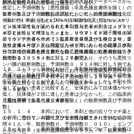
腫瘍が観察された例数と一般集団の大規模データベースから
剤の長期投与時の安全性は確立していない。
推定した予測例数を［悪性腫瘍（非黒色腫皮膚癌を除く）の
１５．１．２． 比較臨床試験において、抗核抗体陽性化
観察例数及び予測例数］に示した。これらの予測例数は、症
（≧１：４０）、抗ｄｓＤＮＡ抗体陽性化及び抗カルジオリ
例毎の性、年齢をもとにＮａｔｉｏｎａｌ Ｃａｎｃｅｒ
ピン抗体陽性化が認められた本剤投与患者の割合は、プラセ
Ｉｎｓｔｉｔｕｔｅ ＳＥＥＲ（Ｓｕｒｖｅｉｌｌａｎｃ
ボ群と比較して増加した。また、リウマトイド因子陽性の関
ｅ，Ｅｐｉｄｅｍｉｏｌｏｇｙ，ａｎｄ Ｅｎｄ Ｒｅｓｕ
節リウマチ患者を含めて、臨床症状発現及び生検により、亜
ｌｔｓ）データベース（ＳＥＥＲ１９９２〜１９９９年；２
急性皮膚ループス又は円板状ループスにみられる発疹及びル
００２年４月版）から推定した値を用いた。その結果、本剤
ープス様症候群を伴う新たな自己抗体発現した患者が報告さ
投与群での非黒色腫皮膚癌を除く悪性腫瘍の観察例数は、予
れている〔８．５、１１．１．７参照〕。
測例数２３．５９４例に対し２６例であり、そのうち悪性リ
ンパ腫の観察例数は、予測例数０．９１４例に対し５例であ
１５．１．３． 海外において、本剤投与中の乾癬性関節炎
った。一方、プラセボ投与群における悪性腫瘍及び悪性リン
患者では、肺炎球菌多糖体ワクチンに対して有効なＢ細胞免
パ腫の観察例数は、それぞれ予測例数０．２５９例、０．０
疫応答を得ることができたとの報告がある。しかし本剤を投
１０例に対して０例であった（外国人データ）〔１．１、
与していない患者と比較すると、全体的にみて抗体価がやや
８．８参照〕。
低く、抗体価が２倍に達した患者は少なかった。この臨床的
意義は不明である〔８．４参照〕。
［悪性腫瘍（非黒色腫皮膚癌を除く）の観察例数及び予測例
数］
１５．１．４． 本邦において、本剤と他の抗リウマチ薬と
の併用について、有効性及び安全性は確立されていない。
１）． 悪性リンパ腫：プラセボ投与群＊※（全例の追跡期
間４１人・年、観察例数０、予測例数０．０１０）；エンブ
１５．１．５． 手術前後の本剤の投与について、安全性は
レル投与群※（全例の追跡期間２８５５人・年、観察例数