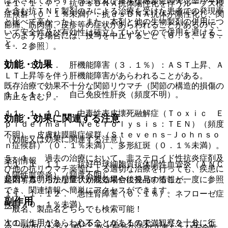
は示されておらず、感染症及び重篤な感染症の発現率が本剤
１１．１．７． 抗ｄｓＤＮＡ抗体陽性化を伴うループス様
を含む抗ＴＮＦ製剤のみによる治療を受けた患者での発現率
症候群（０．１％未満）：抗ｄｓＤＮＡ抗体が陽性化し、関
と比べて高かった）。また、本剤と他の生物製剤の併用につ
節痛、筋肉痛、皮疹等の症状があらわれることがあるので、
いて安全性及び有効性は確立していないので併用を避けるこ
このような場合には、投与を中止すること〔８．５、１５．
と。
１．２参照〕。
効能・効果
１１．１．８． 肝機能障害（３．１％）：ＡＳＴ上昇、Ａ
ＬＴ上昇等を伴う肝機能障害があらわれることがある。
既存治療で効果不十分な関節リウマチ（関節の構造的損傷の
１１．１．９． 自己免疫性肝炎（頻度不明）。
防止を含む）。
１１．１．１０． 中毒性表皮壊死融解症（Ｔｏｘｉｃ Ｅ
効能・効果に関連する注意
ｐｉｄｅｒｍａｌ Ｎｅｃｒｏｌｙｓｉｓ：ＴＥＮ）（頻度
不明）、皮膚粘膜眼症候群（Ｓｔｅｖｅｎｓ−Ｊｏｈｎｓｏ
（効能又は効果に関連する注意）
ｎ症候群）（０．１％未満）、多形紅斑（０．１％未満）。
５．１． 過去の治療において、非ステロイド性抗炎症剤及
薬剤情報
１１．１．１１． 抗好中球細胞質抗体陽性血管炎（ＡＮＣ
び他の抗リウマチ薬等による適切な治療を行っても、疾患に
Ａ陽性血管炎）（頻度不明）。
薬剤写真、用法用量、効能効果や後発品の情報が一度に参照
起因する明らかな症状が残る場合に投与すること。
でき、関連情報へ簡単にアクセスができます。
１１．１．１２． 急性腎障害（０．１％）、ネフローゼ症
副作用
候群（０．１％未満）。
一般名、製品名どちらでも検索可能！
次の副作用があらわれることがあるので、観察を十分に行
１１．１．１３． 心不全（０．１％未満）〔２．６、１
※ ご使用いただく際に、必ず最新の添付文書および安全性