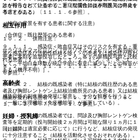
とが報告されているので、重症な場合には本剤投与の中止を
診を行うなど、注意すること（間質性肺炎が増悪又は再発す
考慮すること。
ることがある）〔１１．１．６参照〕。
（特定の背景を有する患者に関する注意）
相互作用
（合併症・既往歴等のある患者）
１０．２． 併用注意：
９．１．１． 感染症＜敗血症又はそのリスクを有する・重
サラゾスルファピリジン［サラゾスルファピリジン投与中の
篤な感染症及び活動性結核を除く＞の患者又は感染症が疑わ
患者に本剤を追加投与したところ、各々の単独投与群と比較
れる患者〔１．１、１．２．１、２．１−２．３、８．１、
して、平均白血球数が統計学的に有意に減少したとの報告が
８．２、８．７、１１．１．１、１１．１．２、１５．１．
ある（機序不明）］。
６参照〕。
高齢者
９．１．２． 結核の既感染者（特に結核の既往歴のある患
者及び胸部レントゲン上結核治癒所見のある患者）又は結核
感染症等の副作用の発現に留意し、十分な観察を行うこと
感染が疑われる患者〔１．１、１．２．２、２．３、８．
（一般に生理機能（免疫機能等）が低下している）。
１、８．２、８．７、１１．１．２参照〕。
妊婦・授乳婦
（１）． 結核の既感染者では、問診及び胸部レントゲン検
査等を定期的（投与開始後２ヵ月間は可能な限り１ヵ月に１
回、以降は適宜必要に応じて）に行うなど、結核症状の発現
（妊婦）
に十分注意すること（結核を活動化させるおそれがある）。