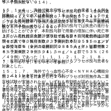
確立されていない。
５、予測例数０．９１４）。
１５．１．６． 海外で敗血症性ショックの患者１４１例を
２）． 悪性リンパ腫以外：プラセボ投与群＊※（全例の追
対象に、プラセボ又は本剤０．１５、０．４５、１．５ｍｇ
跡期間４１人・年、観察例数０、予測例数０．２４９）；エ
／ｋｇを単回静脈内投与するプラセボ対照無作為二重盲検試
ンブレル投与群※（全例の追跡期間２８５５人・年、観察例
験が実施され、それによると、本剤の投与では疾患の進行を
数２１、予測例数２２．６８０）。
妨げることができず、本剤投与群で用量の増加に伴い死亡率
上昇がみられた。主要評価項目である２８日間死亡率は、プ
３）． 悪性腫瘍合計：プラセボ投与群＊※（全例の追跡期
ラセボ群で３０％（１０／３３例）、本剤０．１５ｍｇ／ｋ
間４１人・年、観察例数０、予測例数０．２５９）；エンブ
ｇ群で３０％（９／３０例）、０．４５ｍｇ／ｋｇ群で４
レル投与群※（全例の追跡期間２８５５人・年、観察例数２
８％（１４／２９例）、１．５ｍｇ／ｋｇ群で５３％（２６
６、予測例数２３．５９４）。
／４９例）であった〔１．１、１．２．１、２．１、８．
＊：長期試験移行前の臨床試験におけるプラセボ投与患者を
７、９．１．１、１１．１．１参照〕。
対象とした。
１５．１．７． 海外でうっ血性心不全＜ＮＹＨＡ心機能分
※：メトトレキサート併用例を含む。
類２〜４＞患者を対象とした２つのプラセボ対照無作為二重
盲検試験が実施されたが、いずれも有効性が認められないこ
１５．１．１０． 非黒色腫皮膚癌：本剤投与と非黒色腫皮
とから早期に中止された（追跡期間中の中央値はそれぞれ、
膚癌発現との関連性を検討するため、実際にこれらの癌が観
１２．７ヵ月、５．７ヵ月であった）、最初の試験では、本
察された例数と一般集団のデータから推定した予測例数を
剤２５ｍｇ週２回群（３０８例）及び本剤２５ｍｇ週３回群
［非黒色腫皮膚癌の観察例数及び予測例数］に示した。これ
（３０８例）のいずれも、プラセボ群（３０９例）と比較し
らの予測例数は、症例毎の性、年齢をもとに参照データから
て心不全悪化及び死亡率が高い傾向にあった。
推定した値を用いた。