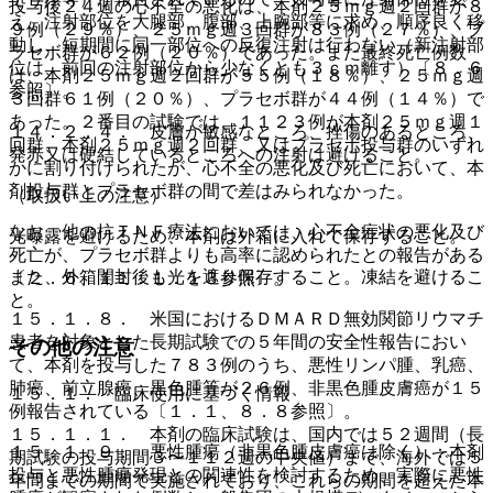
投与後２４週の心不全の悪化は、本剤２５ｍｇ週２回群が８
え、注射部位を大腿部、腹部、上腕部等に求め、順序良く移
９例（２９％）、２５ｍｇ週３回群が８３例（２７％）、プ
動し、短期間に同一部位への反復注射は行わない（新注射部
ラセボ群が６２例（２０％）であった。また最終死亡例数
位は、前回の注射部位から少なくとも３ｃｍ離す）〔８．６
は、本剤２５ｍｇ週２回群が５５例（１８％）、２５ｍｇ週
参照〕。
３回群６１例（２０％）、プラセボ群が４４例（１４％）で
あった。２番目の試験では、１１２３例が本剤２５ｍｇ週１
１４．２．４． 皮膚が敏感なところ、挫傷のあるところ、
回群、本剤２５ｍｇ週２回群、又はプラセボ投与群のいずれ
発赤又は硬結しているところへの注射は避けること。
かに割り付けられたが、心不全の悪化及び死亡において、本
剤投与群とプラセボ群の間で差はみられなかった。
（取扱い上の注意）
なお、他の抗ＴＮＦ療法においては、心不全症状の悪化及び
光曝露を避けるため、本剤は外箱に入れて保存すること。
死亡が、プラセボ群よりも高率に認められたとの報告がある
また、外箱開封後も光を遮り保存すること。凍結を避けるこ
〔２．６、１１．１．１３参照〕。
と。
１５．１．８． 米国におけるＤＭＡＲＤ無効関節リウマチ
患者を対象とした長期試験での５年間の安全性報告におい
その他の注意
て、本剤を投与した７８３例のうち、悪性リンパ腫、乳癌、
肺癌、前立腺癌、黒色腫等が２６例、非黒色腫皮膚癌が１５
１５．１． 臨床使用に基づく情報
例報告されている〔１．１、８．８参照〕。
１５．１．１． 本剤の臨床試験は、国内では５２週間（長
１５．１．９． 悪性腫瘍（非黒色腫皮膚癌は除く）：本剤
期試験の投与期間３〜１１２週の中央値）まで、海外では５
投与と悪性腫瘍発現との関連性を検討するため、実際に悪性
年間までの期間で実施されており、これらの期間を超えた本