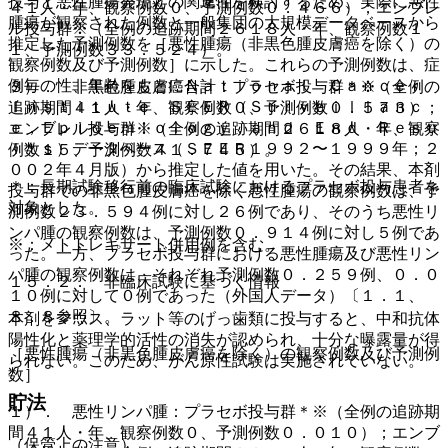
投与と悪性腫瘍発現との関連性を検討するため、実際に悪性
４１人・年、観察例数０、予測例数０．４６６）；エンブレ
腫瘍が観察された例数と一般集団の大規模データベースから
ル投与群※（全例の追跡期間２６１８人・年、観察例数１
推定した予測例数を［悪性腫瘍（非黒色腫皮膚癌を除く）の
１、予測例数３３．５２４）。
観察例数及び予測例数］に示した。これらの予測例数は、症
例毎の性、年齢をもとにＮａｔｉｏｎａｌ Ｃａｎｃｅｒ
３）． 非黒色腫皮膚癌合計：プラセボ投与群＊※（全例の
Ｉｎｓｔｉｔｕｔｅ ＳＥＥＲ（Ｓｕｒｖｅｉｌｌａｎｃ
追跡期間４１人・年、観察例数０、予測例数０．５７３）；
ｅ，Ｅｐｉｄｅｍｉｏｌｏｇｙ，ａｎｄ Ｅｎｄ Ｒｅｓｕ
エンブレル投与群※（全例の追跡期間２６１８人・年、観察
ｌｔｓ）データベース（ＳＥＥＲ１９９２〜１９９９年；２
例数１５、予測例数４１．７４５）。
００２年４月版）から推定した値を用いた。その結果、本剤
＊：長期試験移行前の臨床試験におけるプラセボ投与患者を
投与群での非黒色腫皮膚癌を除く悪性腫瘍の観察例数は、予
対象とした。
測例数２３．５９４例に対し２６例であり、そのうち悪性リ
ンパ腫の観察例数は、予測例数０．９１４例に対し５例であ
※：メトトレキサート併用例を含む。
った。一方、プラセボ投与群における悪性腫瘍及び悪性リン
パ腫の観察例数は、それぞれ予測例数０．２５９例、０．０
１５．２． 非臨床試験に基づく情報
１０例に対して０例であった（外国人データ）〔１．１、
８．８参照〕。
本剤をマウス、ラット等のげっ歯類に投与すると、中和抗体
陽性化と薬理学的活性の消失が認められ、十分な曝露量が得
［悪性腫瘍（非黒色腫皮膚癌を除く）の観察例数及び予測例
られない。このため、がん原性試験は実施されていない。
数］
貯法
１）． 悪性リンパ腫：プラセボ投与群＊※（全例の追跡期
間４１人・年、観察例数０、予測例数０．０１０）；エンブ
（保管上の注意）