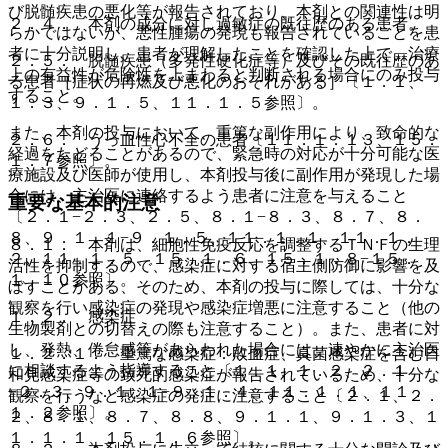
び脱髄疾患の悪化等が報告されており、本剤との関連性は明
２．４． 本剤の成分に対し過敏症の既往歴のある患者。
らかではないが、悪性腫瘍の発現も報告されていることを患
者に十分説明し、患者が理解したことを確認した上で、治療
２．５． 脱髄疾患（多発性硬化症等）及びその既往歴のあ
上の有益性が危険性を上まわると判断される場合にのみ投与
る患者［症状の再燃及び悪化のおそれがある］〔１．１、
すること。
１．３、９．１．５、１１．１．５参照〕。
また、本剤の投与において、重篤な副作用により、致命的な
２．６． うっ血性心不全の患者〔１１．１．１３、１５．
経過をたどることがあるので、緊急時の対応が十分可能な医
１．７参照〕。
療施設及び医師が使用し、本剤投与後に副作用が発現した場
合には、主治医に連絡するよう患者に注意を与えること
重要な基本的注意
〔２．１−２．３、２．５、８．１−８．３、８．７、８．
８、９．１．１−９．１．５、１１．１．１、１１．１．
８．１． 本剤は、細胞性免疫反応を調整するＴＮＦの生理
２、１１．１．５、１５．１．６、１５．１．８−１５．
活性を抑制するので、感染症に対する宿主側防御に影響を及
１．１０参照〕。
ぼすことがある、そのため、本剤の投与に際しては、十分な
観察を行い感染症の発現や感染症増悪に注意すること（他の
１．２． 感染症
生物製剤との切替えの際も注意すること）。また、患者に対
し、発熱、倦怠感等があらわれた場合には、速やかに主治医
１．２．１． 重篤な感染症：敗血症、真菌感染症を含む日
に相談するよう指導すること〔１．１、１．２、２．１
和見感染症等の致死的感染症が報告されているため、十分な
−２．３、９．１．１−９．１．４、１１．１．１、１１．
観察を行うなど感染症の発症に注意すること〔２．１、２．
１．２参照〕。
２、８．１、８．７、８．８、９．１．１、９．１．３、１
１．１．１、１５．１．６参照〕。