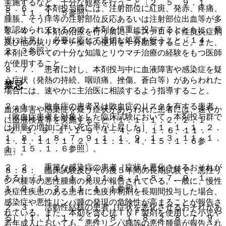
実施するなど、十分な観察を行うこと〔２．５、９．１．
８．６． 本剤投与時には、注射部位に紅斑、発赤、疼痛、
５、１１．１．５参照〕。
腫脹、そう痒等の注射部位反応あるいは注射部位出血等が多
数認められているので、本剤を慎重に投与するとともに、発
１．４． 本剤の治療を行う前に、非ステロイド性抗炎症剤
現に注意し、必要に応じて適切な処置を行うこと〔１４．
及び他の抗リウマチ薬等の使用を十分勘案すること。また、
２．３参照〕。
本剤についての十分な知識とリウマチ治療の経験をもつ医師
が使用すること。
８．７． 患者に対し、本剤投与中に血液障害や感染症を疑
う症状（発熱の持続、咽頭痛、挫傷、蒼白等）があらわれた
禁忌
場合には、速やかに主治医に相談するよう指導すること。
２．１． 敗血症の患者又は敗血症のリスクを有する患者
血液障害や感染症を疑う症状があらわれた患者には、速やか
［敗血症患者を対象とした臨床試験において、本剤投与群で
に血液検査等を実施すること〔１．１、１．２、２．１
は用量の増加に伴い死亡率が上昇した］〔１．１、１．２．
−２．３、９．１．１−９．１．４、９．１．６、１１．
１、８．１、８．７、９．１．１、９．１．３、１１．１．
１．１、１１．１．２、１１．１．４、１５．１．６参
１、１５．１．６参照〕。
照〕。
２．２． 重篤な感染症の患者［症状を悪化させるおそれが
８．８． 臨床試験及びその後５年間の長期試験で、悪性リ
ある］〔１．１、１．２．１、８．１、８．７、９．１．
ンパ腫等の悪性腫瘍の発現が報告されている。一般に、慢性
１、９．１．３、１１．１．１参照〕。
炎症性疾患のある患者に免疫抑制剤を長期間投与した場合、
感染症や悪性リンパ腫の発現の危険性が高まることが報告さ
２．３． 活動性結核の患者［症状を悪化させるおそれがあ
れている。また、本剤を含む抗ＴＮＦ製剤を使用した小児や
る］〔１．１、１．２．２、８．１、８．２、８．７、９．
若年成人においても、悪性リンパ腫等の悪性腫瘍が報告され