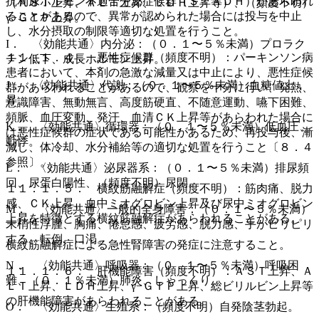
抗利尿ホルモン不適合分泌症候群（ＳＩＡＤＨ）があらわれ
（ＡＳＴ上昇、ＡＬＴ上昇、ＬＤＨ上昇等）、（頻度不明）
ることがあるので、異常が認められた場合には投与を中止
γ−ＧＴＰ上昇。
し、水分摂取の制限等適切な処置を行うこと。
I． 〈効能共通〉内分泌：（０．１〜５％未満）プロラク
１１．１．４． 悪性症候群（頻度不明）：パーキンソン病
チン低下、成長ホルモン上昇。
患者において、本剤の急激な減量又は中止により、悪性症候
J． 〈効能共通〉代謝：（０．１〜５％未満）血糖値上
群があらわれることがあるので、観察を十分に行い、発熱、
昇。
意識障害、無動無言、高度筋硬直、不随意運動、嚥下困難、
頻脈、血圧変動、発汗、血清ＣＫ上昇等があらわれた場合に
K． 〈効能共通〉循環器：（０．１〜５％未満）低血圧、
は悪性症候群の症状である可能性があるため、再投与後、漸
動悸。
減し、体冷却、水分補給等の適切な処置を行うこと〔８．４
参照〕。
L． 〈効能共通〉泌尿器系：（０．１〜５％未満）排尿頻
回、尿蛋白陽性、（頻度不明）尿閉。
１１．１．５． 横紋筋融解症（頻度不明）：筋肉痛、脱力
感、ＣＫ上昇、血中ミオグロビン上昇及び尿中ミオグロビン
M． 〈効能共通〉一般的全身障害：（０．１〜５％未満）
上昇を特徴とする横紋筋融解症があらわれることがある。
末梢性浮腫、胸痛、倦怠感、疲労感、脱力感、手がピリピリ
する、転倒、口渇。
横紋筋融解症による急性腎障害の発症に注意すること。
N． 〈効能共通〉呼吸器：（０．１〜５％未満）呼吸困
１１．１．６． 肝機能障害（頻度不明）：ＡＳＴ上昇、Ａ
難、（０．１％未満）肺炎、しゃっくり。
ＬＴ上昇、ＬＤＨ上昇、γ−ＧＴＰ上昇、総ビリルビン上昇等
の肝機能障害があらわれることがある。
O． 〈効能共通〉生殖系：（頻度不明）自発陰茎勃起。