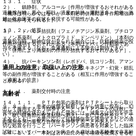
１３．１． 症状
２）． 鎮静剤、アルコール［作用が増強するおそれがある
過量投与時、悪心、嘔吐、過度の鎮静、運動過多、幻覚、激
（機序は明らかではないが、本剤との併用により作用増強の
越、低血圧等の症状を発現する可能性がある。
可能性が考えられる）］。
１３．２． 処置
３）． ドパミン拮抗剤（フェノチアジン系薬剤、ブチロフ
ェノン系薬剤、メトクロプラミド、ドンペリドン）［本剤の
過量投与時、精神症状が見られた場合には、抗精神病薬の投
作用が減弱するおそれがある（本剤はドパミン作動薬であ
与を考慮する（なお、血液透析による除去は期待できな
り、併用により両薬剤の作用が拮抗するおそれがある）］。
い）。
４）． 抗パーキンソン剤（レボドパ、抗コリン剤、アマン
適用上の注意、取扱い上の注意
タジン塩酸塩、ドロキシドパ）［ジスキネジア・幻覚・錯乱
等の副作用が増強することがある（相互に作用が増強するこ
（適用上の注意）
とがある）］。
１４．１． 薬剤交付時の注意
高齢者
１４．１．１． ＰＴＰ包装の薬剤はＰＴＰシートから取り
９．８．１． 患者の状態を観察しながら慎重に投与し、幻
出して服用するよう指導すること（ＰＴＰシートの誤飲によ
覚等の精神症状があらわれた場合には、減量又は投与を中止
り、硬い鋭角部が食道粘膜へ刺入し、更には穿孔をおこして
するとともに、必要に応じて抗精神病薬を使用するなどの適
縦隔洞炎等の重篤な合併症を併発することがある）。
切な処置を行うこと（パーキンソン病患者を対象とした臨床
試験においてパーキンソン病の６５歳以上の高齢者で非高齢
１４．１．２． 本剤は舌の上にのせて唾液を浸潤させると