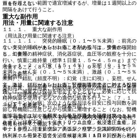
ｍｇを超えない範囲で適宜増減するが、増量は１週間以上の
置を行うこと。
間隔をあけて行うこと。
重大な副作用
用法・用量に関連する注意
１１．１． 重大な副作用
（用法及び用量に関連する注意）
１１．１．１． 突発的睡眠（０．１〜５％未満）：前兆の
７．１． 〈パーキンソン病〉本剤の投与は、少量から開始
ない突発的睡眠があらわれることがある〔１．警告の項、
し、幻覚等の精神症状、消化器症状、血圧等の観察を十分に
８．１参照〕。
行い、慎重に維持量（標準１日量１．５〜４．５ｍｇ）まで
１１．１．２． 幻覚（１５．４％）、妄想（０．１〜５％
増量すること〔８．２、９．１．１、９．１．３、１１．
未満）、せん妄（０．１〜５％未満）、激越（０．１〜５％
１．２参照〕。
薬剤情報
未満）、錯乱（頻度不明）：幻覚（主に幻視）、妄想、せん
７．２． 〈パーキンソン病〉腎機能障害患者に対する投与
妄、激越、錯乱があらわれることがあるので、このような場
薬剤写真、用法用量、効能効果や後発品の情報が一度に参照
法
合には、減量又は投与を中止するとともに、必要に応じて抗
でき、関連情報へ簡単にアクセスができます。
精神病薬を使用するなどの適切な処置を行うこと〔７．１、
〈パーキンソン病〉次のような投与法を目安に投与回数を調
９．１．１参照〕。
一般名、製品名どちらでも検索可能！
節し腎機能に注意しながら慎重に漸増すること（なお、腎機
能障害患者に対する最大１日量及び最大１回量は次のとおり
１１．１．３． 抗利尿ホルモン不適合分泌症候群（ＳＩＡ
※ ご使用いただく際に、必ず最新の添付文書および安全性
とする）〔９．２．１、９．２．２、９．８．２、１６．
ＤＨ）（頻度不明）：低ナトリウム血症、低浸透圧血症、尿
情報も併せてご確認下さい。
６．１参照〕［１）クレアチニンクリアランス≧５０ｍＬ／
中ナトリウム排泄量増加、高張尿、痙攣、意識障害等を伴う
ｍｉｎ；１日量として１．５ｍｇ未満：１日２回投与、初回
抗利尿ホルモン不適合分泌症候群（ＳＩＡＤＨ）があらわれ