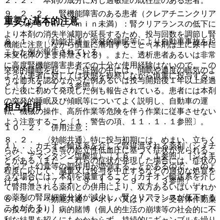
２．２． 本剤の成分に対し過敏症の既往歴のある患者。
９．２．２． 腎機能障害のある患者（クレアチニンクリア
重要な基本的注意
ランスが５０ｍＬ／ｍｉｎ未満）：腎クリアランスの低下に
より本剤の消失半減期が延長するため、投与回数を調節し腎
８．１． 〈効能共通〉突発的睡眠等により自動車事故を起
機能に注意しながら慎重に漸増すること（本剤は主に尿中に
こした例が報告されている。
未変化体のまま排泄される）。また、透析患者あるいは非常
に高度腎機能障害患者での十分な使用経験はないので、この
突発的睡眠を起こした症例の中には、傾眠や過度の眠気のよ
ような患者に対しては状態を観察しながら慎重に投与するこ
うな前兆を認めなかった例あるいは投与開始後１年以上経過
と〔７．２、７．３参照〕。
した後に初めて発現した例も報告されている。患者には本剤
の突発的睡眠及び傾眠等についてよく説明し、自動車の運
相互作用
転、機械の操作、高所作業等危険を伴う作業に従事させない
よう注意すること〔１．警告の項、１１．１．１参照〕。
１０．２． 併用注意：
８．２． 〈効能共通〉特に投与初期には、めまい、立ちく
１）． カチオン輸送系を介して腎排泄される薬剤（シメチ
らみ、ふらつき等の起立性低血圧に基づく症状が見られるこ
ジン、アマンタジン塩酸塩）〔１６．７．１参照〕［ジスキ
とがある（また、これらの症状が発現した場合には、症状の
ネジア・幻覚等の副作用が増強することがあるので、このよ
程度に応じて、減量又は投与を中止するなどの適切な処置を
うな場合には、本剤を減量すること（カチオン輸送系を介し
行うこと）〔７．１、９．１．２、９．１．３参照〕。
て腎排泄される薬剤との併用により、双方あるいはいずれか
の薬剤の腎尿細管分泌が減少し、腎クリアランスが低下する
８．３． 〈効能共通〉レボドパ又はドパミン受容体作動薬
ことがある）］。
の投与により、病的賭博（個人的生活の崩壊等の社会的に不
利な結果を招くにもかかわらず、持続的にギャンブルを繰り