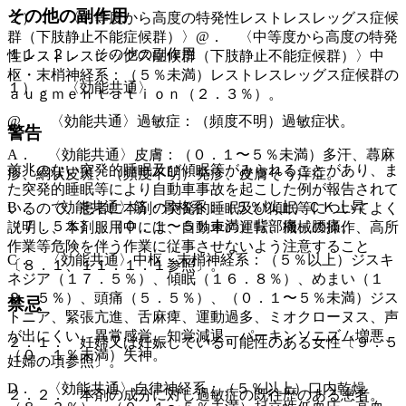
その他の副作用
２）． 〈中等度から高度の特発性レストレスレッグス症候
群（下肢静止不能症候群）〉@． 〈中等度から高度の特発
１１．２． その他の副作用
性レストレスレッグス症候群（下肢静止不能症候群）〉中
枢・末梢神経系：（５％未満）レストレスレッグス症候群の
１）． 〈効能共通〉
ａｕｇｍｅｎｔａｔｉｏｎ（２．３％）。
@． 〈効能共通〉過敏症：（頻度不明）過敏症状。
警告
A． 〈効能共通〉皮膚：（０．１〜５％未満）多汗、蕁麻
前兆のない突発的睡眠及び傾眠等がみられることがあり、ま
疹、網状皮斑、（頻度不明）発疹、皮膚そう痒症。
た突発的睡眠等により自動車事故を起こした例が報告されて
B． 〈効能共通〉筋・骨格系：（５％以上）ＣＫ上昇
いるので、患者に本剤の突発的睡眠及び傾眠等についてよく
（７．５％）、（０．１〜５％未満）背部痛、腰痛。
説明し、本剤服用中には、自動車の運転、機械の操作、高所
作業等危険を伴う作業に従事させないよう注意すること
C． 〈効能共通〉中枢・末梢神経系：（５％以上）ジスキ
〔８．１、１１．１．１参照〕。
ネジア（１７．５％）、傾眠（１６．８％）、めまい（１
２．５％）、頭痛（５．５％）、（０．１〜５％未満）ジス
禁忌
トニア、緊張亢進、舌麻痺、運動過多、ミオクローヌス、声
が出にくい、異常感覚、知覚減退、パーキンソニズム増悪、
２．１． 妊婦又は妊娠している可能性のある女性〔９．５
（０．１％未満）失神。
妊婦の項参照〕。
D． 〈効能共通〉自律神経系：（５％以上）口内乾燥
２．２． 本剤の成分に対し過敏症の既往歴のある患者。