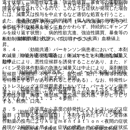
返す状態）、病的性欲亢進、強迫性購買、暴食等の衝動制御
（ＡＳＴ上昇、ＡＬＴ上昇、ＬＤＨ上昇等）、（頻度不明）
障害が報告されているので、このような症状が発現した場合
γ−ＧＴＰ上昇。
には、減量又は投与を中止するなど適切な処置を行うこと。
また、患者及び家族等に病的賭博（個人的生活の崩壊等の社
I． 〈効能共通〉内分泌：（０．１〜５％未満）プロラク
会的に不利な結果を招くにもかかわらず、持続的にギャンブ
チン低下、成長ホルモン上昇。
ルを繰り返す状態）、病的性欲亢進、強迫性購買、暴食等の
J． 〈効能共通〉代謝：（０．１〜５％未満）血糖値上
衝動制御障害の症状について説明すること。
昇。
８．４． 〈効能共通〉パーキンソン病患者において、本剤
K． 〈効能共通〉循環器：（０．１〜５％未満）低血圧、
の減量、中止が必要な場合は、漸減すること（急激な減量又
動悸。
は中止により、悪性症候群を誘発することがあり、また、ド
パミン受容体作動薬の急激な減量又は中止により、薬剤離脱
L． 〈効能共通〉泌尿器系：（０．１〜５％未満）排尿頻
症候群（無感情、不安、うつ、疲労感、発汗、疼痛等の症状
回、尿蛋白陽性、（頻度不明）尿閉。
を特徴とする）があらわれることがある）。なお、特発性レ
ストレスレッグス症候群患者においては、パーキンソン病患
M． 〈効能共通〉一般的全身障害：（０．１〜５％未満）
者よりも用量が低いため、減量、中止が必要な場合、漸減し
末梢性浮腫、胸痛、倦怠感、疲労感、脱力感、手がピリピリ
なくてもよい〔１１．１．４参照〕。
する、転倒、口渇。
８．５． 〈中等度から高度の特発性レストレスレッグス症
N． 〈効能共通〉呼吸器：（０．１〜５％未満）呼吸困
候群（下肢静止不能症候群）〉本剤を含めたドパミン受容体
難、（０．１％未満）肺炎、しゃっくり。
作動薬の投与によりＡｕｇｍｅｎｔａｔｉｏｎ＜夜間の症状
発現が２時間以上早まる・症状の増悪・他の四肢への症状拡
O． 〈効能共通〉生殖系：（頻度不明）自発陰茎勃起。