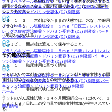
１４．１．２． 本剤は舌の上にのせて唾液を浸潤させると
プラミペキソール塩酸塩錠０．５ｍｇ「タカタ」
レストレス
崩壊するため、水なしで服用可能である（また、水で服用す
レッグス症候群治療薬 > ドパミン受容体 (D2) 刺激薬 パーキ
ることもできる）。
ンソン治療薬 > ドパミン受容体 (D2) 刺激薬
１４．１．３． 本剤は寝たままの状態では、水なしで服用
させないこと。
プラミペキソール塩酸塩錠０．５ｍｇ「日医工」
レストレス
レッグス症候群治療薬 > ドパミン受容体 (D2) 刺激薬 パーキ
（取扱い上の注意）
ンソン治療薬 > ドパミン受容体 (D2) 刺激薬
アルミピロー開封後は遮光して保存すること。
プラミペキソール塩酸塩錠０．５ｍｇ「日新」
レストレスレ
その他の注意
ッグス症候群治療薬 > ドパミン受容体 (D2) 刺激薬 パーキン
ソン治療薬 > ドパミン受容体 (D2) 刺激薬
１５．１． 臨床使用に基づく情報
ヒトにおいて本剤を含む抗パーキンソン剤と網膜変性との関
プラミペキソール塩酸塩錠０．５ｍｇ「ＶＴＲＳ」
レストレ
連性は認められなかったとの報告がある。
スレッグス症候群治療薬 > ドパミン受容体 (D2) 刺激薬 パー
キンソン治療薬 > ドパミン受容体 (D2) 刺激薬
１５．２． 非臨床試験に基づく情報
ホーム
ラットのがん原性試験（２４ヶ月間混餌投与）において、２
ｍｇ／ｋｇ／日以上の投与量で網膜変性増加が報告されてい
薬剤情報
る。