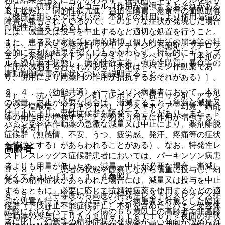
２）． 鎮静剤、アルコール［作用が増強するおそれがある
返す状態）、病的性欲亢進、強迫性購買、暴食等の衝動制御
（機序は明らかではないが、本剤との併用により作用増強の
障害が報告されているので、このような症状が発現した場合
可能性が考えられる）］。
には、減量又は投与を中止するなど適切な処置を行うこと。
また、患者及び家族等に病的賭博（個人的生活の崩壊等の社
３）． ドパミン拮抗剤（フェノチアジン系薬剤、ブチロフ
会的に不利な結果を招くにもかかわらず、持続的にギャンブ
ェノン系薬剤、メトクロプラミド、ドンペリドン）［本剤の
ルを繰り返す状態）、病的性欲亢進、強迫性購買、暴食等の
作用が減弱するおそれがある（本剤はドパミン作動薬であ
衝動制御障害の症状について説明すること。
り、併用により両薬剤の作用が拮抗するおそれがある）］。
８．４． 〈効能共通〉パーキンソン病患者において、本剤
４）． 抗パーキンソン剤（レボドパ、抗コリン剤、アマン
の減量、中止が必要な場合は、漸減すること（急激な減量又
タジン塩酸塩、ドロキシドパ）［ジスキネジア・幻覚・錯乱
は中止により、悪性症候群を誘発することがあり、また、ド
等の副作用が増強することがある（相互に作用が増強するこ
パミン受容体作動薬の急激な減量又は中止により、薬剤離脱
とがある）］。
症候群（無感情、不安、うつ、疲労感、発汗、疼痛等の症状
を特徴とする）があらわれることがある）。なお、特発性レ
高齢者
ストレスレッグス症候群患者においては、パーキンソン病患
者よりも用量が低いため、減量、中止が必要な場合、漸減し
９．８．１． 患者の状態を観察しながら慎重に投与し、幻
なくてもよい〔１１．１．４参照〕。
覚等の精神症状があらわれた場合には、減量又は投与を中止
するとともに、必要に応じて抗精神病薬を使用するなどの適
８．５． 〈中等度から高度の特発性レストレスレッグス症
切な処置を行うこと（パーキンソン病患者を対象とした臨床
候群（下肢静止不能症候群）〉本剤を含めたドパミン受容体
試験においてパーキンソン病の６５歳以上の高齢者で非高齢
作動薬の投与によりＡｕｇｍｅｎｔａｔｉｏｎ＜夜間の症状
者に比し、幻覚等の精神症状の発現率が高い傾向が認められ