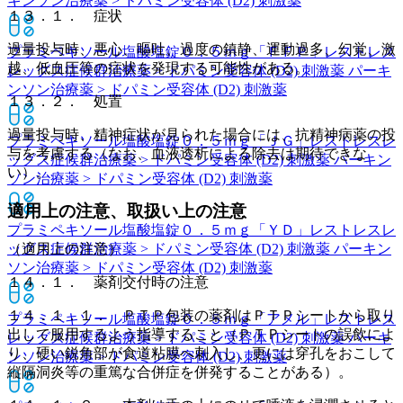
キンソン治療薬 > ドパミン受容体 (D2) 刺激薬
１３．１． 症状
過量投与時、悪心、嘔吐、過度の鎮静、運動過多、幻覚、激
プラミペキソール塩酸塩錠０．５ｍｇ「ＦＦＰ」
レストレス
越、低血圧等の症状を発現する可能性がある。
レッグス症候群治療薬 > ドパミン受容体 (D2) 刺激薬 パーキ
ンソン治療薬 > ドパミン受容体 (D2) 刺激薬
１３．２． 処置
過量投与時、精神症状が見られた場合には、抗精神病薬の投
プラミペキソール塩酸塩錠０．５ｍｇ「ＪＧ」
レストレスレ
与を考慮する（なお、血液透析による除去は期待できな
ッグス症候群治療薬 > ドパミン受容体 (D2) 刺激薬 パーキン
い）。
ソン治療薬 > ドパミン受容体 (D2) 刺激薬
適用上の注意、取扱い上の注意
プラミペキソール塩酸塩錠０．５ｍｇ「ＹＤ」
レストレスレ
ッグス症候群治療薬 > ドパミン受容体 (D2) 刺激薬 パーキン
（適用上の注意）
ソン治療薬 > ドパミン受容体 (D2) 刺激薬
１４．１． 薬剤交付時の注意
１４．１．１． ＰＴＰ包装の薬剤はＰＴＰシートから取り
プラミペキソール塩酸塩錠０．５ｍｇ「アメル」
レストレス
出して服用するよう指導すること（ＰＴＰシートの誤飲によ
レッグス症候群治療薬 > ドパミン受容体 (D2) 刺激薬 パーキ
り、硬い鋭角部が食道粘膜へ刺入し、更には穿孔をおこして
ンソン治療薬 > ドパミン受容体 (D2) 刺激薬
縦隔洞炎等の重篤な合併症を併発することがある）。