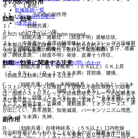
その他の副作用
６．６．１参照〕。
監修医師一覧
１１．２． その他の副作用
UpToDate特別割引
効能・効果
運営会社
１）． 〈効能共通〉
１）． パーキンソン病。
© 2021 HOKUTO Inc. All rights reserved.
@． 〈効能共通〉過敏症：（頻度不明）過敏症状。
２）． 中等度から高度の特発性レストレスレッグス症候群
※本製品は疾病の診断・治療・予防を目的としたプログラム
A． 〈効能共通〉皮膚：（０．１〜５％未満）多汗、蕁麻
（中等度から高度の特発性下肢静止不能症候群）。
ではありません。
疹、網状皮斑、（頻度不明）発疹、皮膚そう痒症。
効能・効果に関連する注意
利用規約
プライバシーポリシー
お問い合わせ
B． 〈効能共通〉筋・骨格系：（５％以上）ＣＫ上昇
（７．５％）、（０．１〜５％未満）背部痛、腰痛。
（効能又は効果に関連する注意）
C． 〈効能共通〉中枢・末梢神経系：（５％以上）ジスキ
レストレスレッグス症候群（下肢静止不能症候群）の診断
ネジア（１７．５％）、傾眠（１６．８％）、めまい（１
は、国際レストレスレッグス症候群研究グループの診断基準
２．５％）、頭痛（５．５％）、（０．１〜５％未満）ジス
及び重症度スケールに基づき慎重に実施し、基準を満たす場
トニア、緊張亢進、舌麻痺、運動過多、ミオクローヌス、声
合にのみ投与すること。
が出にくい、異常感覚、知覚減退、パーキンソニズム増悪、
（０．１％未満）失神。
副作用
D． 〈効能共通〉自律神経系：（５％以上）口内乾燥
次の副作用があらわれることがあるので、観察を十分に行
（８．３％）、（０．１〜５％未満）起立性低血圧、高血