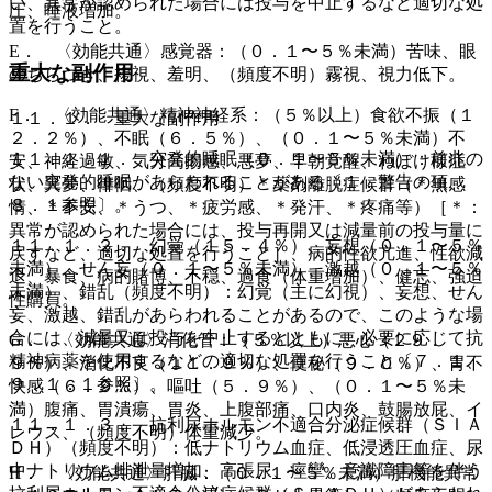
い、異常が認められた場合には投与を中止するなど適切な処
圧、唾液増加。
置を行うこと。
E． 〈効能共通〉感覚器：（０．１〜５％未満）苦味、眼
重大な副作用
のちらつき、複視、羞明、（頻度不明）霧視、視力低下。
F． 〈効能共通〉精神神経系：（５％以上）食欲不振（１
１１．１． 重大な副作用
２．２％）、不眠（６．５％）、（０．１〜５％未満）不
１１．１．１． 突発的睡眠（０．１〜５％未満）：前兆の
安、神経過敏、気分高揚感、悪夢、早朝覚醒、ねぼけ様症
ない突発的睡眠があらわれることがある〔１．警告の項、
状、異夢、徘徊、（頻度不明）＊薬剤離脱症候群（＊無感
８．１参照〕。
情、＊不安、＊うつ、＊疲労感、＊発汗、＊疼痛等）［＊：
異常が認められた場合には、投与再開又は減量前の投与量に
１１．１．２． 幻覚（１５．４％）、妄想（０．１〜５％
戻すなど、適切な処置を行うこと］、病的性欲亢進、性欲減
未満）、せん妄（０．１〜５％未満）、激越（０．１〜５％
退、暴食、病的賭博、不穏、過食（体重増加）、健忘、強迫
未満）、錯乱（頻度不明）：幻覚（主に幻視）、妄想、せん
性購買。
妄、激越、錯乱があらわれることがあるので、このような場
合には、減量又は投与を中止するとともに、必要に応じて抗
G． 〈効能共通〉消化管：（５％以上）悪心（２９．
精神病薬を使用するなどの適切な処置を行うこと〔７．１、
９％）、消化不良（１１．９％）、便秘（９．０％）、胃不
９．１．１参照〕。
快感（６．９％）、嘔吐（５．９％）、（０．１〜５％未
満）腹痛、胃潰瘍、胃炎、上腹部痛、口内炎、鼓腸放屁、イ
１１．１．３． 抗利尿ホルモン不適合分泌症候群（ＳＩＡ
レウス、（頻度不明）体重減少。
ＤＨ）（頻度不明）：低ナトリウム血症、低浸透圧血症、尿
中ナトリウム排泄量増加、高張尿、痙攣、意識障害等を伴う
H． 〈効能共通〉肝臓：（０．１〜５％未満）肝機能異常