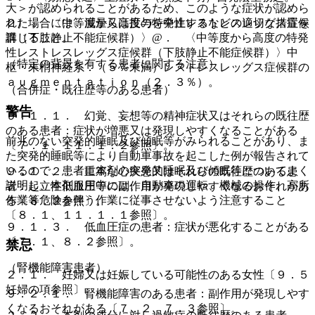
大＞が認められることがあるため、このような症状が認めら
２）． 〈中等度から高度の特発性レストレスレッグス症候
れた場合には、減量又は投与を中止するなどの適切な措置を
群（下肢静止不能症候群）〉@． 〈中等度から高度の特発
講じること。
性レストレスレッグス症候群（下肢静止不能症候群）〉中
（特定の背景を有する患者に関する注意）
枢・末梢神経系：（５％未満）レストレスレッグス症候群の
ａｕｇｍｅｎｔａｔｉｏｎ（２．３％）。
（合併症・既往歴等のある患者）
警告
９．１．１． 幻覚、妄想等の精神症状又はそれらの既往歴
のある患者：症状が増悪又は発現しやすくなることがある
前兆のない突発的睡眠及び傾眠等がみられることがあり、ま
〔７．１、１１．１．２参照〕。
た突発的睡眠等により自動車事故を起こした例が報告されて
いるので、患者に本剤の突発的睡眠及び傾眠等についてよく
９．１．２． 重篤な心疾患又はそれらの既往歴のある患
説明し、本剤服用中には、自動車の運転、機械の操作、高所
者：起立性低血圧等の副作用が発現しやすくなるおそれがあ
作業等危険を伴う作業に従事させないよう注意すること
る〔８．２参照〕。
〔８．１、１１．１．１参照〕。
９．１．３． 低血圧症の患者：症状が悪化することがある
〔７．１、８．２参照〕。
禁忌
（腎機能障害患者）
２．１． 妊婦又は妊娠している可能性のある女性〔９．５
妊婦の項参照〕。
９．２．１． 腎機能障害のある患者：副作用が発現しやす
くなるおそれがある〔７．２、７．３参照〕。