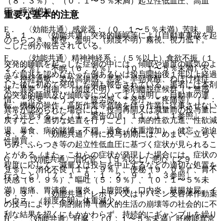
（８．３％）、（０．１〜５％未満）起立性低血圧、高血
圧、唾液増加。
重要な基本的注意
E． 〈効能共通〉感覚器：（０．１〜５％未満）苦味、眼
８．１． 〈効能共通〉突発的睡眠等により自動車事故を起
のちらつき、複視、羞明、（頻度不明）霧視、視力低下。
こした例が報告されている。
F． 〈効能共通〉精神神経系：（５％以上）食欲不振（１
突発的睡眠を起こした症例の中には、傾眠や過度の眠気のよ
２．２％）、不眠（６．５％）、（０．１〜５％未満）不
うな前兆を認めなかった例あるいは投与開始後１年以上経過
安、神経過敏、気分高揚感、悪夢、早朝覚醒、ねぼけ様症
した後に初めて発現した例も報告されている。患者には本剤
状、異夢、徘徊、（頻度不明）＊薬剤離脱症候群（＊無感
の突発的睡眠及び傾眠等についてよく説明し、自動車の運
情、＊不安、＊うつ、＊疲労感、＊発汗、＊疼痛等）［＊：
転、機械の操作、高所作業等危険を伴う作業に従事させない
異常が認められた場合には、投与再開又は減量前の投与量に
よう注意すること〔１．警告の項、１１．１．１参照〕。
戻すなど、適切な処置を行うこと］、病的性欲亢進、性欲減
退、暴食、病的賭博、不穏、過食（体重増加）、健忘、強迫
８．２． 〈効能共通〉特に投与初期には、めまい、立ちく
性購買。
らみ、ふらつき等の起立性低血圧に基づく症状が見られるこ
とがある（また、これらの症状が発現した場合には、症状の
G． 〈効能共通〉消化管：（５％以上）悪心（２９．
程度に応じて、減量又は投与を中止するなどの適切な処置を
９％）、消化不良（１１．９％）、便秘（９．０％）、胃不
行うこと）〔７．１、９．１．２、９．１．３参照〕。
快感（６．９％）、嘔吐（５．９％）、（０．１〜５％未
満）腹痛、胃潰瘍、胃炎、上腹部痛、口内炎、鼓腸放屁、イ
８．３． 〈効能共通〉レボドパ又はドパミン受容体作動薬
レウス、（頻度不明）体重減少。
の投与により、病的賭博（個人的生活の崩壊等の社会的に不
利な結果を招くにもかかわらず、持続的にギャンブルを繰り
H． 〈効能共通〉肝臓：（０．１〜５％未満）肝機能異常