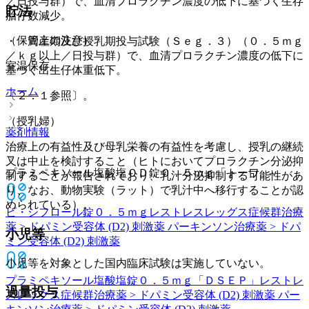
／日投与群）で、血清プロラクチン濃度の低下に基づく生存
貯法
胎仔数減少。
（保管上の注意）
・ 周産期及び授乳期投与試験（Ｓｅｇ．３）（０．５ｍｇ
／ｋｇ以上／日投与群）で、血清プロラクチン濃度の低下に
室温保存。
基づく出生仔体重低下。
ホーム
〔２．１参照〕。
（授乳婦）
薬剤情報
治療上の有益性及び母乳栄養の有益性を考慮し、授乳の継続
又は中止を検討すること（ヒトにおいてプロラクチン分泌抑
プラミペキソール塩酸塩ＯＤ錠０．５ｍｇ「トーワ」
制することが報告されており、乳汁分泌抑制する可能性があ
り、なお、動物実験（ラット）で乳汁中へ移行することが認
められている）。
ビ・シフロール錠０．５ｍｇ
レストレスレッグス症候群治療
薬 > ドパミン受容体 (D2) 刺激薬 パーキンソン治療薬 > ドパ
小児等
ミン受容体 (D2) 刺激薬
小児等を対象とした国内臨床試験は実施していない。
プラミペキソール塩酸塩錠０．５ｍｇ「ＤＳＥＰ」
レストレ
過量投与
スレッグス症候群治療薬 > ドパミン受容体 (D2) 刺激薬 パー