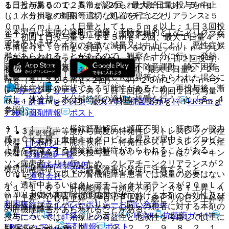
１日投与量０．１２５ｍｇ×２回、最大１日量４．５ｍｇ
ることがあるので、異常が認められた場合には投与を中止
（１．５ｍｇ×３回）、２）クレアチニンクリアランス≧５
し、水分摂取の制限等適切な処置を行うこと。
０ｍＬ／ｍｉｎ；１日量として１．５ｍｇ以上：１日３回投
※本製品は疾病の診断・治療・予防を目的としたプログラム
１１．１．４． 悪性症候群（頻度不明）：パーキンソン病
与、初回１日投与量０．１２５ｍｇ×２回、最大１日量４．
ではありません。
患者において、本剤の急激な減量又は中止により、悪性症候
５ｍｇ（１．５ｍｇ×３回）、３）５０ｍＬ／ｍｉｎ＞クレ
群があらわれることがあるので、観察を十分に行い、発熱、
アチニンクリアランス≧２０ｍＬ／ｍｉｎ；１日２回投与、
意識障害、無動無言、高度筋硬直、不随意運動、嚥下困難、
初回１日投与量０．１２５ｍｇ×２回、最大１日量２．２５
頻脈、血圧変動、発汗、血清ＣＫ上昇等があらわれた場合に
ｍｇ（１．１２５ｍｇ×２回）、４）２０ｍＬ／ｍｉｎ＞ク
は悪性症候群の症状である可能性があるため、再投与後、漸
ホーム
ノート
レアチニンクリアランス；１日１回投与、初回１日投与量
減し、体冷却、水分補給等の適切な処置を行うこと〔８．４
０．１２５ｍｇ×１回、最大１日量１．５ｍｇ（１．５ｍｇ
表・計算
レジメン
CTCAE
抗菌薬ガイド
ERマニュ
参照〕。
×１回）］。
アル
薬剤情報
ポスト
１１．１．５． 横紋筋融解症（頻度不明）：筋肉痛、脱力
７．３． 〈中等度から高度の特発性レストレスレッグス症
新規登録
感、ＣＫ上昇、血中ミオグロビン上昇及び尿中ミオグロビン
候群（下肢静止不能症候群）〉特発性レストレスレッグス症
ログイン
上昇を特徴とする横紋筋融解症があらわれることがある。
候群における１日最大投与量（０．７５ｍｇ）は、パーキン
監修医師一覧
ソン病患者よりも低いため、クレアチニンクリアランスが２
UpToDate特別割引
横紋筋融解症による急性腎障害の発症に注意すること。
０ｍＬ／ｍｉｎ以上の腎機能障害患者では減量の必要はない
運営会社
が、透析中あるいはクレアチニンクリアランスが２０ｍＬ／
１１．１．６． 肝機能障害（頻度不明）：ＡＳＴ上昇、Ａ
© 2021 HOKUTO Inc. All rights reserved.
ｍｉｎ未満の高度腎機能障害患者における本剤の有効性及び
ＬＴ上昇、ＬＤＨ上昇、γ−ＧＴＰ上昇、総ビリルビン上昇等
利用規約
プライバシーポリシー
お問い合わせ
安全性は確立していないため、これらの患者に対する本剤の
の肝機能障害があらわれることがある。
ホーム
表・計算
レジメン
CTCAE
抗菌薬ガイド
投与については、治療上の有益性と危険性を考慮して慎重に
ERマニュアル
薬剤情報
ポスト
判断すること〔９．２．１、９．２．２、９．８．２、１