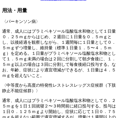
用法・用量
〈パーキンソン病〉
通常、成人にはプラミペキソール塩酸塩水和物として１日量
０．２５ｍｇからはじめ、２週目に１日量を０．５ｍｇと
し、以後経過を観察しながら、１週間毎に１日量として０．
５ｍｇずつ増量し、維持量（標準１日量１．５〜４．５ｍ
ｇ）を定める。１日量がプラミペキソール塩酸塩水和物とし
て１．５ｍｇ未満の場合は２回に分割して朝夕食後に、１．
５ｍｇ以上の場合は３回に分割して毎食後経口投与する。な
お、年齢、症状により適宜増減ができるが、１日量は４．５
ｍｇを超えないこと。
〈中等度から高度の特発性レストレスレッグス症候群（下肢
静止不能症候群）〉
通常、成人にはプラミペキソール塩酸塩水和物として０．２
５ｍｇを１日１回就寝２〜３時間前に経口投与する。投与は
１日０．１２５ｍｇより開始し、症状に応じて１日０．７５
ｍｇを超えない範囲で適宜増減するが、増量は１週間以上の