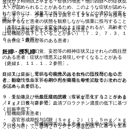
発現が２時間以上早まる・症状の増悪・他の四肢への症状拡
ている）。
大＞が認められることがあるため、このような症状が認めら
れた場合には、減量又は投与を中止するなどの適切な措置を
９．８．２． 少量（１日１回０．１２５ｍｇ）から投与を
講じること。
開始するなど患者の状態を観察しながら慎重に投与すること
（本剤は主に尿中に未変化体のまま排泄されるが、高齢者で
（特定の背景を有する患者に関する注意）
は腎機能が低下していることが多い）〔７．２、７．３、１
６．６．１参照〕。
（合併症・既往歴等のある患者）
妊婦・授乳婦
９．１．１． 幻覚、妄想等の精神症状又はそれらの既往歴
のある患者：症状が増悪又は発現しやすくなることがある
〔７．１、１１．１．２参照〕。
（妊婦）
９．１．２． 重篤な心疾患又はそれらの既往歴のある患
妊婦又は妊娠している可能性のある女性には投与しないこ
者：起立性低血圧等の副作用が発現しやすくなるおそれがあ
と。動物（ラット）を用いた生殖発生毒性試験で、次のこと
る〔８．２参照〕。
が認められている。
９．１．３． 低血圧症の患者：症状が悪化することがある
・ 受胎能及び一般生殖能試験（Ｓｅｇ．１）（２．５ｍｇ
〔７．１、８．２参照〕。
／ｋｇ／日投与群）で、血清プロラクチン濃度の低下に基づ
く妊娠率低下。
（腎機能障害患者）
・ 器官形成期投与試験（Ｓｅｇ．２）（１．５ｍｇ／ｋｇ
９．２．１． 腎機能障害のある患者：副作用が発現しやす
／日投与群）で、血清プロラクチン濃度の低下に基づく生存