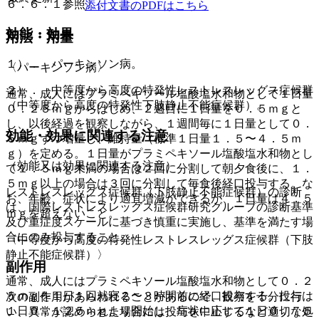
６．６．１参照〕。
添付文書のPDFはこちら
効能・効果
用法・用量
１）． パーキンソン病。
〈パーキンソン病〉
２）． 中等度から高度の特発性レストレスレッグス症候群
通常、成人にはプラミペキソール塩酸塩水和物として１日量
（中等度から高度の特発性下肢静止不能症候群）。
０．２５ｍｇからはじめ、２週目に１日量を０．５ｍｇと
し、以後経過を観察しながら、１週間毎に１日量として０．
効能・効果に関連する注意
５ｍｇずつ増量し、維持量（標準１日量１．５〜４．５ｍ
ｇ）を定める。１日量がプラミペキソール塩酸塩水和物とし
（効能又は効果に関連する注意）
て１．５ｍｇ未満の場合は２回に分割して朝夕食後に、１．
５ｍｇ以上の場合は３回に分割して毎食後経口投与する。な
レストレスレッグス症候群（下肢静止不能症候群）の診断
お、年齢、症状により適宜増減ができるが、１日量は４．５
は、国際レストレスレッグス症候群研究グループの診断基準
ｍｇを超えないこと。
及び重症度スケールに基づき慎重に実施し、基準を満たす場
合にのみ投与すること。
〈中等度から高度の特発性レストレスレッグス症候群（下肢
静止不能症候群）〉
副作用
通常、成人にはプラミペキソール塩酸塩水和物として０．２
５ｍｇを１日１回就寝２〜３時間前に経口投与する。投与は
次の副作用があらわれることがあるので、観察を十分に行
１日０．１２５ｍｇより開始し、症状に応じて１日０．７５
い、異常が認められた場合には投与を中止するなど適切な処