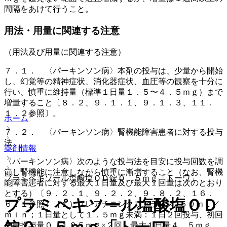
間隔をあけて行うこと。
用法・用量に関連する注意
（用法及び用量に関連する注意）
７．１． 〈パーキンソン病〉本剤の投与は、少量から開始
し、幻覚等の精神症状、消化器症状、血圧等の観察を十分に
行い、慎重に維持量（標準１日量１．５〜４．５ｍｇ）まで
増量すること〔８．２、９．１．１、９．１．３、１１．
１．２参照〕。
ホーム
７．２． 〈パーキンソン病〉腎機能障害患者に対する投与
法
薬剤情報
〈パーキンソン病〉次のような投与法を目安に投与回数を調
節し腎機能に注意しながら慎重に漸増すること（なお、腎機
プラミペキソール塩酸塩ＯＤ錠０．５ｍｇ「トーワ」
能障害患者に対する最大１日量及び最大１回量は次のとおり
とする）〔９．２．１、９．２．２、９．８．２、１６．
プラミペキソール塩酸塩ＯＤ
６．１参照〕［１）クレアチニンクリアランス≧５０ｍＬ／
ｍｉｎ；１日量として１．５ｍｇ未満：１日２回投与、初回
１日投与量０．１２５ｍｇ×２回、最大１日量４．５ｍｇ