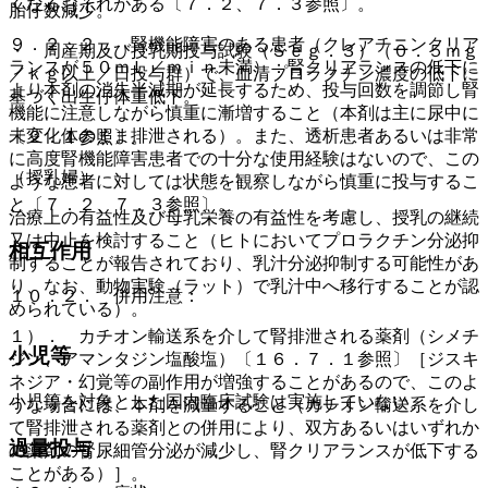
くなるおそれがある〔７．２、７．３参照〕。
胎仔数減少。
９．２．２． 腎機能障害のある患者（クレアチニンクリア
・ 周産期及び授乳期投与試験（Ｓｅｇ．３）（０．５ｍｇ
ランスが５０ｍＬ／ｍｉｎ未満）：腎クリアランスの低下に
／ｋｇ以上／日投与群）で、血清プロラクチン濃度の低下に
より本剤の消失半減期が延長するため、投与回数を調節し腎
基づく出生仔体重低下。
機能に注意しながら慎重に漸増すること（本剤は主に尿中に
未変化体のまま排泄される）。また、透析患者あるいは非常
〔２．１参照〕。
に高度腎機能障害患者での十分な使用経験はないので、この
（授乳婦）
ような患者に対しては状態を観察しながら慎重に投与するこ
と〔７．２、７．３参照〕。
治療上の有益性及び母乳栄養の有益性を考慮し、授乳の継続
又は中止を検討すること（ヒトにおいてプロラクチン分泌抑
相互作用
制することが報告されており、乳汁分泌抑制する可能性があ
り、なお、動物実験（ラット）で乳汁中へ移行することが認
１０．２． 併用注意：
められている）。
１）． カチオン輸送系を介して腎排泄される薬剤（シメチ
小児等
ジン、アマンタジン塩酸塩）〔１６．７．１参照〕［ジスキ
ネジア・幻覚等の副作用が増強することがあるので、このよ
小児等を対象とした国内臨床試験は実施していない。
うな場合には、本剤を減量すること（カチオン輸送系を介し
て腎排泄される薬剤との併用により、双方あるいはいずれか
過量投与
の薬剤の腎尿細管分泌が減少し、腎クリアランスが低下する
ことがある）］。