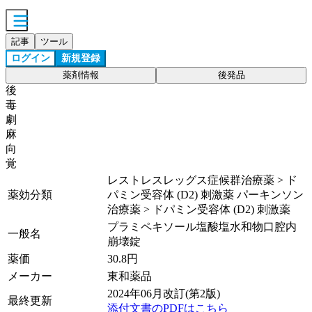
記事
ツール
ログイン
新規登録
薬剤情報
後発品
後
毒
劇
麻
向
覚
レストレスレッグス症候群治療薬 > ド
薬効分類
パミン受容体 (D2) 刺激薬 パーキンソン
治療薬 > ドパミン受容体 (D2) 刺激薬
プラミペキソール塩酸塩水和物口腔内
一般名
崩壊錠
薬価
30.8
円
メーカー
東和薬品
2024年06月改訂(第2版)
最終更新
添付文書のPDFはこちら