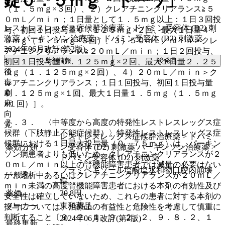
錠０．５ｍｇ「トーワ」
（１．５ｍｇ×３回）、２）クレアチニンクリアランス≧５
０ｍＬ／ｍｉｎ；１日量として１．５ｍｇ以上：１日３回投
レストレスレッグス症候群治療薬 > ドパミン受容体 (D2) 刺
与、初回１日投与量０．１２５ｍｇ×２回、最大１日量４．
激薬 パーキンソン治療薬 > ドパミン受容体 (D2) 刺激薬
５ｍｇ（１．５ｍｇ×３回）、３）５０ｍＬ／ｍｉｎ＞クレ
2024年06月改訂(第2版)
アチニンクリアランス≧２０ｍＬ／ｍｉｎ；１日２回投与、
薬剤情報
後発品
初回１日投与量０．１２５ｍｇ×２回、最大１日量２．２５
後
ｍｇ（１．１２５ｍｇ×２回）、４）２０ｍＬ／ｍｉｎ＞ク
毒
レアチニンクリアランス；１日１回投与、初回１日投与量
劇
０．１２５ｍｇ×１回、最大１日量１．５ｍｇ（１．５ｍｇ
麻
×１回）］。
向
７．３． 〈中等度から高度の特発性レストレスレッグス症
覚
候群（下肢静止不能症候群）〉特発性レストレスレッグス症
レストレスレッグス症候群治療薬 > ドパミ
候群における１日最大投与量（０．７５ｍｇ）は、パーキン
薬効分類
ン受容体 (D2) 刺激薬 パーキンソン治療薬 >
ソン病患者よりも低いため、クレアチニンクリアランスが２
ドパミン受容体 (D2) 刺激薬
０ｍＬ／ｍｉｎ以上の腎機能障害患者では減量の必要はない
プラミペキソール塩酸塩水和物口腔内崩壊
が、透析中あるいはクレアチニンクリアランスが２０ｍＬ／
一般名
錠
ｍｉｎ未満の高度腎機能障害患者における本剤の有効性及び
薬価
30.8
円
安全性は確立していないため、これらの患者に対する本剤の
メーカー
東和薬品
投与については、治療上の有益性と危険性を考慮して慎重に
判断すること〔９．２．１、９．２．２、９．８．２、１
2024年06月改訂(第2版)
最終更新