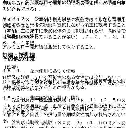
者に比し、幻覚等の精神症状の発現率が高い傾向が認められ
崩壊するため、水なしで服用可能である（また、水で服用す
ている）。
ることもできる）。
９．８．２． 少量（１日１回０．１２５ｍｇ）から投与を
１４．１．３． 本剤は寝たままの状態では、水なしで服用
開始するなど患者の状態を観察しながら慎重に投与すること
させないこと。
（本剤は主に尿中に未変化体のまま排泄されるが、高齢者で
（取扱い上の注意）
は腎機能が低下していることが多い）〔７．２、７．３、１
６．６．１参照〕。
アルミピロー開封後は遮光して保存すること。
妊婦・授乳婦
その他の注意
（妊婦）
１５．１． 臨床使用に基づく情報
妊婦又は妊娠している可能性のある女性には投与しないこ
ヒトにおいて本剤を含む抗パーキンソン剤と網膜変性との関
と。動物（ラット）を用いた生殖発生毒性試験で、次のこと
連性は認められなかったとの報告がある。
が認められている。
１５．２． 非臨床試験に基づく情報
・ 受胎能及び一般生殖能試験（Ｓｅｇ．１）（２．５ｍｇ
／ｋｇ／日投与群）で、血清プロラクチン濃度の低下に基づ
ラットのがん原性試験（２４ヶ月間混餌投与）において、２
く妊娠率低下。
ｍｇ／ｋｇ／日以上の投与量で網膜変性増加が報告されてい
る。
・ 器官形成期投与試験（Ｓｅｇ．２）（１．５ｍｇ／ｋｇ