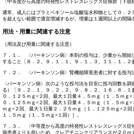
〈中等度から高度の特発性レストレスレッグス症候群（下肢
通常、成人にはプラミペキソール塩酸塩水和物として０．２
を超えない範囲で適宜増減するが、増量は１週間以上の間隔
用法・用量に関連する注意
（用法及び用量に関連する注意）
７．１． 〈パーキンソン病〉本剤の投与は、少量から開始
すること〔８．２、９．１．１、９．１．３、１１．１．２
７．２． 〈パーキンソン病〉腎機能障害患者に対する投与
〈パーキンソン病〉次のような投与法を目安に投与回数を調
る）〔９．２．１、９．２．２、９．８．２、１６．６．１
０．１２５ｍｇ×２回、最大１日量４．５ｍｇ（１．５ｍｇ
０．１２５ｍｇ×２回、最大１日量４．５ｍｇ（１．５ｍｇ
ｍｇ×２回、最大１日量２．２５ｍｇ（１．１２５ｍｇ×２
１．５ｍｇ（１．５ｍｇ×１回）］。
７．３． 〈中等度から高度の特発性レストレスレッグス症
病患者よりも低いため、クレアチニンクリアランスが２０ｍ