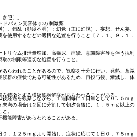
１参照〕。
 ドパミン受容体 (D2) 刺激薬
満）、錯乱（頻度不明）：幻覚（主に幻視）、妄想、せん妄、
薬を使用するなどの適切な処置を行うこと〔７．１、９．１．
ナトリウム排泄量増加、高張尿、痙攣、意識障害等を伴う抗利
摂取の制限等適切な処置を行うこと。
があらわれることがあるので、観察を十分に行い、発熱、意識
症候群の症状である可能性があるため、再投与後、漸減し、体
昇を特徴とする横紋筋融解症があらわれることがある。
以後経過を観察しながら、１週間毎に１日量として０．５ｍｇ
ｇ未満の場合は２回に分割して朝夕食後に、１．５ｍｇ以上の
こと。
肝機能障害があらわれることがある。
日０．１２５ｍｇより開始し、症状に応じて１日０．７５ｍｇ