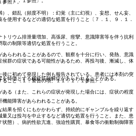
１１．１．１参照〕。
１参照〕。
満）、錯乱（頻度不明）：幻覚（主に幻視）、妄想、せん妄、
薬を使用するなどの適切な処置を行うこと〔７．１、９．１．
ナトリウム排泄量増加、高張尿、痙攣、意識障害等を伴う抗利
摂取の制限等適切な処置を行うこと。
があらわれることがあるので、観察を十分に行い、発熱、意識
症候群の症状である可能性があるため、再投与後、漸減し、体
た後に初めて発現した例も報告されている。患者には本剤の突
昇を特徴とする横紋筋融解症があらわれることがある。
すること〔１．警告の項、１１．１．１参照〕。
がある（また、これらの症状が発現した場合には、症状の程度
肝機能障害があらわれることがある。
な結果を招くにもかかわらず、持続的にギャンブルを繰り返す
減量又は投与を中止するなど適切な処置を行うこと。また、患
す状態）、病的性欲亢進、強迫性購買、暴食等の衝動制御障害