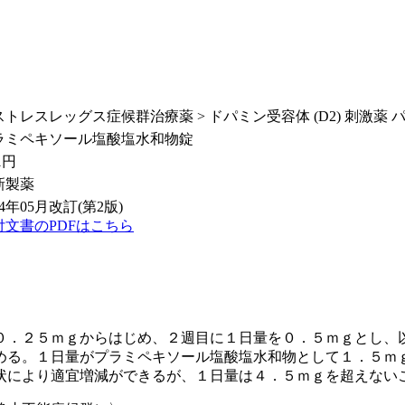
トレスレッグス症候群治療薬 > ドパミン受容体 (D2) 刺激薬 パ
ラミペキソール塩酸塩水和物錠
1
円
新製薬
24年05月改訂(第2版)
付文書のPDFはこちら
０．２５ｍｇからはじめ、２週目に１日量を０．５ｍｇとし、
める。１日量がプラミペキソール塩酸塩水和物として１．５ｍ
状により適宜増減ができるが、１日量は４．５ｍｇを超えない