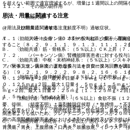
を超えない範囲で適宜増減するが、増量は１週間以上の間隔
１１．２． その他の副作用
用法・用量に関連する注意
１）． 〈効能共通〉
（用法及び用量に関連する注意）
@． 〈効能共通〉過敏症：（頻度不明）過敏症状。
７．１． 〈パーキンソン病〉本剤の投与は、少量から開始
A． 〈効能共通〉皮膚：（０．１〜５％未満）多汗、蕁麻
すること〔８．２、９．１．１、９．１．３、１１．１．２
B． 〈効能共通〉筋・骨格系：（５％以上）ＣＫ上昇（７
７．２． 〈パーキンソン病〉腎機能障害患者に対する投与
C． 〈効能共通〉中枢・末梢神経系：（５％以上）ジスキ
〈パーキンソン病〉次のような投与法を目安に投与回数を調
ア、緊張亢進、舌麻痺、運動過多、ミオクローヌス、声が出
る）〔９．２．１、９．２．２、９．８．２、１６．６．１
D． 〈効能共通〉自律神経系：（５％以上）口内乾燥（８
０．１２５ｍｇ×２回、最大１日量４．５ｍｇ（１．５ｍｇ
０．１２５ｍｇ×２回、最大１日量４．５ｍｇ（１．５ｍｇ
E． 〈効能共通〉感覚器：（０．１〜５％未満）苦味、眼
ｍｇ×２回、最大１日量２．２５ｍｇ（１．１２５ｍｇ×２
１．５ｍｇ（１．５ｍｇ×１回）］。
F． 〈効能共通〉精神神経系：（５％以上）食欲不振（１
夢、徘徊、（頻度不明）＊薬剤離脱症候群（＊無感情、＊不
７．３． 〈中等度から高度の特発性レストレスレッグス症
切な処置を行うこと］、病的性欲亢進、性欲減退、暴食、病
病患者よりも低いため、クレアチニンクリアランスが２０ｍ
満の高度腎機能障害患者における本剤の有効性及び安全性は
G． 〈効能共通〉消化管：（５％以上）悪心（２９．９％
〔９．２．１、９．２．２、９．８．２、１６．６．１参照
胃潰瘍、胃炎、上腹部痛、口内炎、鼓腸放屁、イレウス、（