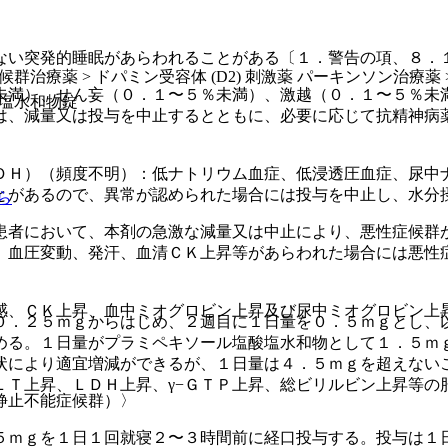
ない突発的睡眠があらわれることがある〔１．警告の項、８．
治療薬 > ドパミン受容体 (D2) 刺激薬 パーキンソン治療薬 >
未満）、せん妄（０．１〜５％未満）、激越（０．１〜５％未
塩水和物錠
は、減量又は投与を中止するとともに、必要に応じて抗精神病
ＤＨ）（頻度不明）：低ナトリウム血症、低浸透圧血症、尿中
とがあるので、異常が認められた場合には投与を中止し、水分
ら
患者において、本剤の急激な減量又は中止により、悪性症候群
、血圧変動、発汗、血清ＣＫ上昇等があらわれた場合には悪性
感、ＣＫ上昇、血中ミオグロビン上昇及び尿中ミオグロビン上
０．２５ｍｇからはじめ、２週目に１日量を０．５ｍｇとし、
める。１日量がプラミペキソール塩酸塩水和物として１．５ｍ
状により適宜増減ができるが、１日量は４．５ｍｇを超えない
ＬＴ上昇、ＬＤＨ上昇、γ−ＧＴＰ上昇、総ビリルビン上昇等の
静止不能症候群）〉
５ｍｇを１日１回就寝２〜３時間前に経口投与する。投与は１