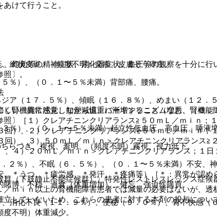
をあけて行うこと。
し、幻覚等の精神症状、消化器症状、血圧等の観察を十分に行
疹、網状皮斑、（頻度不明）発疹、皮膚そう痒症。
参照〕。
．５％）、（０．１〜５％未満）背部痛、腰痛。
法
ネジア（１７．５％）、傾眠（１６．８％）、めまい（１２．
節し腎機能に注意しながら慎重に漸増すること（なお、腎機能
にくい、異常感覚、知覚減退、パーキンソニズム増悪、（０．
参照〕［１）クレアチニンクリアランス≧５０ｍＬ／ｍｉｎ；
．３％）、（０．１〜５％未満）起立性低血圧、高血圧、唾液
×３回）、２）クレアチニンクリアランス≧５０ｍＬ／ｍｉｎ；
×３回）、３）５０ｍＬ／ｍｉｎ＞クレアチニンクリアランス≧
のちらつき、複視、羞明、（頻度不明）霧視、視力低下。
回）、４）２０ｍＬ／ｍｉｎ＞クレアチニンクリアランス；１日
２．２％）、不眠（６．５％）、（０．１〜５％未満）不安、
安、＊うつ、＊疲労感、＊発汗、＊疼痛等）［＊：異常が認め
候群（下肢静止不能症候群）〉特発性レストレスレッグス症候
的賭博、不穏、過食（体重増加）、健忘、強迫性購買。
Ｌ／ｍｉｎ以上の腎機能障害患者では減量の必要はないが、透
確立していないため、これらの患者に対する本剤の投与につい
）、消化不良（１１．９％）、便秘（９．０％）、胃不快感（
〕。
頻度不明）体重減少。