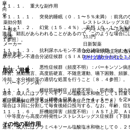
麻
１１．１． 重大な副作用
向
覚
１１．１．１． 突発的睡眠（０．１〜５％未満）：前兆の
薬効分類
レストレスレッグス症候群
１１．１．２． 幻覚（１５．４％）、妄想（０．１〜５％
一般名
プラミペキソール塩酸
激越、錯乱があらわれることがあるので、このような場合に
薬価
33.1
円
１参照〕。
メーカー
日新製薬
１１．１．３． 抗利尿ホルモン不適合分泌症候群（ＳＩＡ
2024年05月改訂(第2版)
最終更新
尿ホルモン不適合分泌症候群（ＳＩＡＤＨ）があらわれるこ
添付文書のPDFはこち
１１．１．４． 悪性症候群（頻度不明）：パーキンソン病
用法・用量
障害、無動無言、高度筋硬直、不随意運動、嚥下困難、頻脈
冷却、水分補給等の適切な処置を行うこと〔８．４参照〕。
〈パーキンソン病〉
１１．１．５． 横紋筋融解症（頻度不明）：筋肉痛、脱力
通常、成人にはプラミペキソール塩酸塩水和物として１日量
ずつ増量し、維持量（標準１日量１．５〜４．５ｍｇ）を定
横紋筋融解症による急性腎障害の発症に注意すること。
場合は３回に分割して毎食後経口投与する。なお、年齢、症
１１．１．６． 肝機能障害（頻度不明）：ＡＳＴ上昇、Ａ
〈中等度から高度の特発性レストレスレッグス症候群（下肢
その他の副作用
通常、成人にはプラミペキソール塩酸塩水和物として０．２