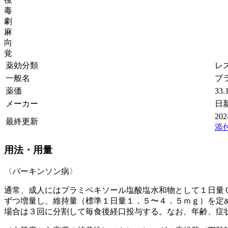
毒
劇
麻
向
覚
薬効分類
レス
一般名
プ
薬価
33.
メーカー
日
20
最終更新
添
用法・用量
〈パーキンソン病〉
通常、成人にはプラミペキソール塩酸塩水和物として１日量
ずつ増量し、維持量（標準１日量１．５〜４．５ｍｇ）を定
場合は３回に分割して毎食後経口投与する。なお、年齢、症