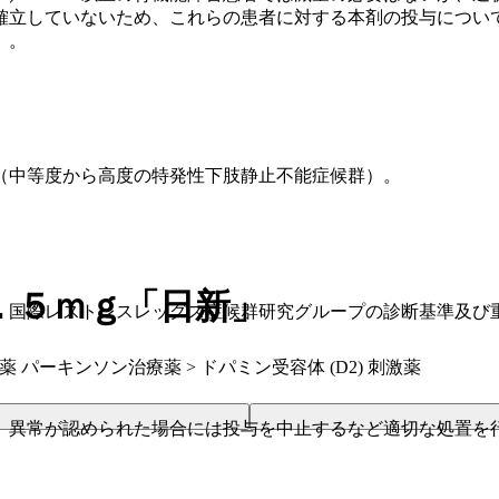
確立していないため、これらの患者に対する本剤の投与につい
〕。
（中等度から高度の特発性下肢静止不能症候群）。
．５ｍｇ「日新」
、国際レストレスレッグス症候群研究グループの診断基準及び
薬 パーキンソン治療薬 > ドパミン受容体 (D2) 刺激薬
、異常が認められた場合には投与を中止するなど適切な処置を