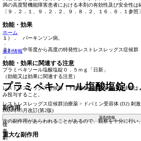
満の高度腎機能障害患者における本剤の有効性及び安全性は
〔９．２．１、９．２．２、９．８．２、１６．６．１参照
効能・効果
ホーム
１）． パーキンソン病。
２）． 中等度から高度の特発性レストレスレッグス症候群
薬剤情報
効能・効果に関連する注意
プラミペキソール塩酸塩錠０．５ｍｇ「日新」
（効能又は効果に関連する注意）
プラミペキソール塩酸塩錠０
レストレスレッグス症候群（下肢静止不能症候群）の診断は
み投与すること。
レストレスレッグス症候群治療薬 > ドパミン受容体 (D2) 刺激
副作用
2024年05月改訂(第2版)
薬剤情報
次の副作用があらわれることがあるので、観察を十分に行い
後
毒
重大な副作用
劇