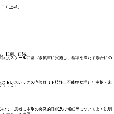
ＧＴＰ上昇。
る、転倒、口渇。
重症度スケールに基づき慎重に実施し、基準を満たす場合にの
レストレスレッグス症候群（下肢静止不能症候群）〉中枢・末
行うこと。
るので、患者に本剤の突発的睡眠及び傾眠等についてよく説明