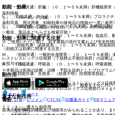
効能・効果
H． 〈効能共通〉肝臓：（０．１〜５％未満）肝機能異常（
薬剤情報
I． 〈効能共通〉内分泌：（０．１〜５％未満）プロラク
１）． パーキンソン病。
薬剤写真、用法用量、効能効果や後発品の情報が一度に参照
J． 〈効能共通〉代謝：（０．１〜５％未満）血糖値上昇。
２）． 中等度から高度の特発性レストレスレッグス症候群
一般名、製品名どちらでも検索可能！
K． 〈効能共通〉循環器：（０．１〜５％未満）低血圧、
効能・効果に関連する注意
※ ご使用いただく際に、必ず最新の添付文書および安全性情
L． 〈効能共通〉泌尿器系：（０．１〜５％未満）排尿頻
（効能又は効果に関連する注意）
M． 〈効能共通〉一般的全身障害：（０．１〜５％未満）
レストレスレッグス症候群（下肢静止不能症候群）の診断は
み投与すること。
N． 〈効能共通〉呼吸器：（０．１〜５％未満）呼吸困難
※本製品は疾病の診断・治療・予防を目的としたプログラム
O． 〈効能共通〉生殖系：（頻度不明）自発陰茎勃起。
副作用
２）． 〈中等度から高度の特発性レストレスレッグス症候
次の副作用があらわれることがあるので、観察を十分に行い
梢神経系：（５％未満）レストレスレッグス症候群のａｕｇ
ホーム
ノート
重大な副作用
警告
表・計算
レジメン
CTCAE
抗菌薬ガイド
ERマニュ
１１．１． 重大な副作用
新規登録
前兆のない突発的睡眠及び傾眠等がみられることがあり、ま