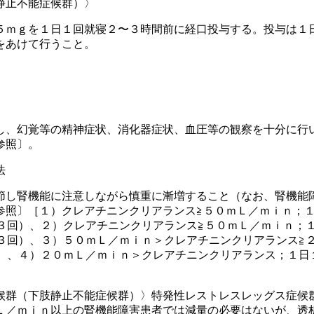
静止不能症候群）〉
５ｍｇを１日１回就寝２〜３時間前に経口投与する。投与は１
をあけて行うこと。
し、幻覚等の精神症状、消化器症状、血圧等の観察を十分に行
参照〕。
法
節し腎機能に注意しながら慎重に漸増すること（なお、腎機能
参照〕［１）クレアチニンクリアランス≧５０ｍＬ／ｍｉｎ；
×３回）、２）クレアチニンクリアランス≧５０ｍＬ／ｍｉｎ；
×３回）、３）５０ｍＬ／ｍｉｎ＞クレアチニンクリアランス≧
回）、４）２０ｍＬ／ｍｉｎ＞クレアチニンクリアランス；１日
候群（下肢静止不能症候群）〉特発性レストレスレッグス症候
Ｌ／ｍｉｎ以上の腎機能障害患者では減量の必要はないが、透