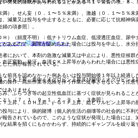
等危険を伴う作業に従事させないよう注意すること〔８．１、
ない突発的睡眠があらわれることがある〔１．警告の項、８．
未満）、せん妄（０．１〜５％未満）、激越（０．１〜５％未
は、減量又は投与を中止するとともに、必要に応じて抗精神病
妊婦の項参照〕。
ＤＨ）（頻度不明）：低ナトリウム血症、低浸透圧血症、尿中
Rマニュアル
薬剤情報
ポスト
とがあるので、異常が認められた場合には投与を中止し、水分
患者において、本剤の急激な減量又は中止により、悪性症候群
、血圧変動、発汗、血清ＣＫ上昇等があらわれた場合には悪性
こした例が報告されている。
うな前兆を認めなかった例あるいは投与開始後１年以上経過し
感、ＣＫ上昇、血中ミオグロビン上昇及び尿中ミオグロビン上
械の操作、高所作業等危険を伴う作業に従事させないよう注意
ではありません。
らみ、ふらつき等の起立性低血圧に基づく症状が見られること
こと）〔７．１、９．１．２、９．１．３参照〕。
ＬＴ上昇、ＬＤＨ上昇、γ−ＧＴＰ上昇、総ビリルビン上昇等の
の投与により、病的賭博（個人的生活の崩壊等の社会的に不利
が報告されているので、このような症状が発現した場合には、
利な結果を招くにもかかわらず、持続的にギャンブルを繰り返