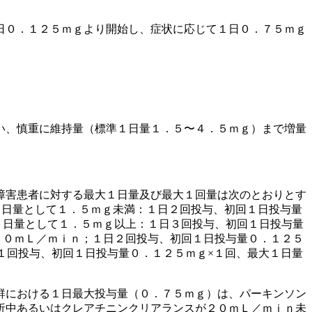
日０．１２５ｍｇより開始し、症状に応じて１日０．７５ｍｇ
い、慎重に維持量（標準１日量１．５〜４．５ｍｇ）まで増量
障害患者に対する最大１日量及び最大１回量は次のとおりとす
１日量として１．５ｍｇ未満：１日２回投与、初回１日投与量
１日量として１．５ｍｇ以上：１日３回投与、初回１日投与量
２０ｍＬ／ｍｉｎ；１日２回投与、初回１日投与量０．１２５
１回投与、初回１日投与量０．１２５ｍｇ×１回、最大１日量
群における１日最大投与量（０．７５ｍｇ）は、パーキンソン
析中あるいはクレアチニンクリアランスが２０ｍＬ／ｍｉｎ未