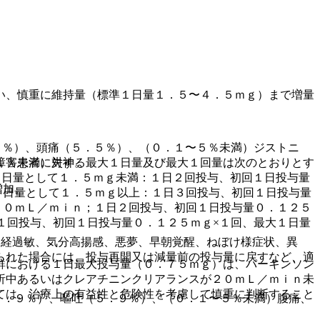
い、慎重に維持量（標準１日量１．５〜４．５ｍｇ）まで増量
５％）、頭痛（５．５％）、（０．１〜５％未満）ジストニ
障害患者に対する最大１日量及び最大１回量は次のとおりとす
１％未満）失神。
１日量として１．５ｍｇ未満：１日２回投与、初回１日投与量
増加。
１日量として１．５ｍｇ以上：１日３回投与、初回１日投与量
２０ｍＬ／ｍｉｎ；１日２回投与、初回１日投与量０．１２５
１回投与、初回１日投与量０．１２５ｍｇ×１回、最大１日量
神経過敏、気分高揚感、悪夢、早朝覚醒、ねぼけ様症状、異
られた場合には、投与再開又は減量前の投与量に戻すなど、適
群における１日最大投与量（０．７５ｍｇ）は、パーキンソン
析中あるいはクレアチニンクリアランスが２０ｍＬ／ｍｉｎ未
ては、治療上の有益性と危険性を考慮して慎重に判断すること
６．９％）、嘔吐（５．９％）、（０．１〜５％未満）腹痛、