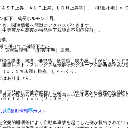
ＡＳＴ上昇、ＡＬＴ上昇、ＬＤＨ上昇等）、（頻度不明）γ−
チン低下、成長ホルモン上昇。
でき、関連情報へ簡単にアクセスができます。
（中等度から高度の特発性下肢静止不能症候群）。
動悸。
報も併せてご確認下さい。
回、尿蛋白陽性、（頻度不明）尿閉。
末梢性浮腫、胸痛、倦怠感、疲労感、脱力感、手がピリピリす
、国際レストレスレッグス症候群研究グループの診断基準及び
、（０．１％未満）肺炎、しゃっくり。
ではありません。
群（下肢静止不能症候群）〉@． 〈中等度から高度の特発性
、異常が認められた場合には投与を中止するなど適切な処置を
ｍｅｎｔａｔｉｏｎ（２．３％）。
アル
薬剤情報
ポスト
た突発的睡眠等により自動車事故を起こした例が報告されてい