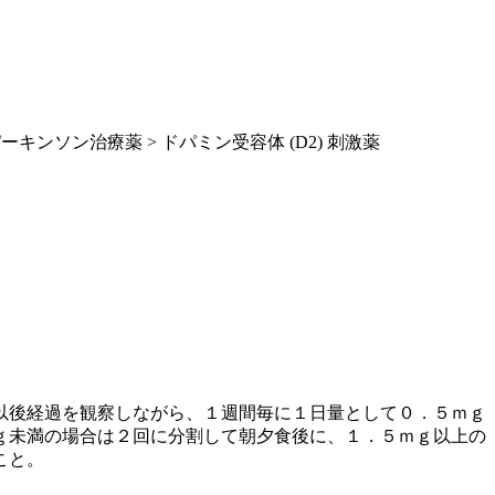
ーキンソン治療薬 > ドパミン受容体 (D2) 刺激薬
以後経過を観察しながら、１週間毎に１日量として０．５ｍｇ
ｇ未満の場合は２回に分割して朝夕食後に、１．５ｍｇ以上の
こと。