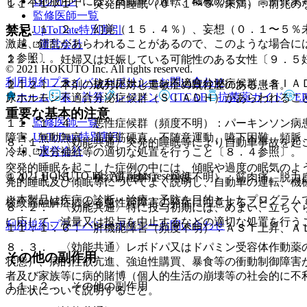
ログイン
し、本剤服用中には、自動車の運転、機械の操作、高所作業
１１．１．１． 突発的睡眠（０．１〜５％未満）：前兆の
監修医師一覧
禁忌
１１．１．２． 幻覚（１５．４％）、妄想（０．１〜５％
UpToDate特別割引
激越、錯乱があらわれることがあるので、このような場合に
運営会社
１参照〕。
２．１． 妊婦又は妊娠している可能性のある女性〔９．５
© 2021 HOKUTO Inc. All rights reserved.
利用規約
プライバシーポリシー
お問い合わせ
１１．１．３． 抗利尿ホルモン不適合分泌症候群（ＳＩＡ
２．２． 本剤の成分に対し過敏症の既往歴のある患者。
ホーム
表・計算
レジメン
CTCAE
抗菌薬ガイド
E
尿ホルモン不適合分泌症候群（ＳＩＡＤＨ）があらわれるこ
重要な基本的注意
監修医師一覧
１１．１．４． 悪性症候群（頻度不明）：パーキンソン病
UpToDate特別割引
障害、無動無言、高度筋硬直、不随意運動、嚥下困難、頻脈
８．１． 〈効能共通〉突発的睡眠等により自動車事故を起
運営会社
冷却、水分補給等の適切な処置を行うこと〔８．４参照〕。
突発的睡眠を起こした症例の中には、傾眠や過度の眠気のよ
© 2021 HOKUTO Inc. All rights reserved.
１１．１．５． 横紋筋融解症（頻度不明）：筋肉痛、脱力
発的睡眠及び傾眠等についてよく説明し、自動車の運転、機
※本製品は疾病の診断・治療・予防を目的としたプログラム
横紋筋融解症による急性腎障害の発症に注意すること。
８．２． 〈効能共通〉特に投与初期には、めまい、立ちく
に応じて、減量又は投与を中止するなどの適切な処置を行う
利用規約
プライバシーポリシー
お問い合わせ
１１．１．６． 肝機能障害（頻度不明）：ＡＳＴ上昇、Ａ
８．３． 〈効能共通〉レボドパ又はドパミン受容体作動薬
その他の副作用
状態）、病的性欲亢進、強迫性購買、暴食等の衝動制御障害
者及び家族等に病的賭博（個人的生活の崩壊等の社会的に不
１１．２． その他の副作用
の症状について説明すること。