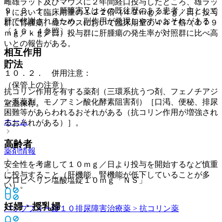
雌雄ラット及びマウスに２年間経口投与したところ、雄ラッ
９．３．１． 肝障害又はその既往歴のある患者：主として
トにおいて臨床用量の１２２倍（４９ｍｇ／ｋｇ／日）投与
肝で代謝されるため、副作用が発現しやすいおそれがある
群に腎腫瘍、雄マウスにおいて臨床用量の４４７倍（１７９
〔１６．４参照〕。
ｍｇ／ｋｇ／日）投与群に肝腫瘍の発生率が対照群に比べ高
いとの報告がある。
相互作用
貯法
１０．２． 併用注意：
（保管上の注意）
抗コリン作用を有する薬剤（三環系抗うつ剤、フェノチアジ
ン系薬剤、モノアミン酸化酵素阻害剤）［口渇、便秘、排尿
室温保存。
困難等があらわれるおそれがある（抗コリン作用が増強され
ホーム
るおそれがある）］。
高齢者
薬剤情報
安全性を考慮して１０ｍｇ／日より投与を開始するなど慎重
に投与すること（肝機能、腎機能が低下していることが多
プロピベリン塩酸塩錠１０ｍｇ「ＮＳ」
い）。
妊婦・授乳婦
バップフォー錠１０
排尿障害治療薬 > 抗コリン薬