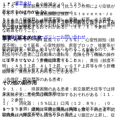
運営会社
１１．１．７． 血小板減少（０．１２％）。
２．５． 重症筋無力症の患者［抗コリン作用により症状が
悪化するおそれがある］。
© 2021 HOKUTO Inc. All rights reserved.
１１．１．８． 皮膚粘膜眼症候群（Ｓｔｅｖｅｎｓ−Ｊｏ
ｈｎｓｏｎ症候群）（頻度不明）：発熱、紅斑、そう痒感、
２．６． 重篤な心疾患の患者［期外収縮等が報告されてお
※本製品は疾病の診断・治療・予防を目的としたプログラム
眼充血、口内炎等があらわれた場合には投与を中止し、適切
り、症状が悪化するおそれがある］〔１１．１．９参照〕。
ではありません。
な処置を行うこと。
利用規約
プライバシーポリシー
お問い合わせ
重要な基本的注意
１１．１．９． ＱＴ延長（０．２５％）、心室性頻拍（頻
度不明）：ＱＴ延長、心室性頻拍、房室ブロック、徐脈等が
眼調節障害、眠気、めまいがあらわれることがあるので、本
あらわれることがある〔２．６、９．１．３参照〕。
剤投与中の患者には自動車の運転等、危険を伴う機械の操作
に従事させないよう十分に注意すること。
１１．１．１０． 肝機能障害（１．０％）、黄疸（頻度不
明）：ＡＳＴ上昇、ＡＬＴ上昇、γ−ＧＴＰ上昇等を伴う肝機
（特定の背景を有する患者に関する注意）
能障害、黄疸があらわれることがある。
（合併症・既往歴等のある患者）
その他の副作用
９．１．１． 排尿困難のある患者：前立腺肥大症等では排
１１．２． その他の副作用
尿困難が更に悪化又は残尿が増加するおそれがある〔１１．
１．２参照〕。
１）． 消化器：（５％以上）口渇（１２．８％）、（０．
１〜５％未満）便秘、腹痛、嘔気・嘔吐、食欲不振、下痢、
９．１．２． 緑内障＜閉塞隅角緑内障を除く＞の患者：閉
口内炎、（頻度不明）消化不良、舌炎。
塞隅角緑内障以外でも抗コリン作用により眼圧が上昇し、症