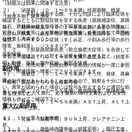
（効能又は効果に関連する注意）
２）． 泌尿器：（０．１〜５％未満）排尿困難、残尿、
５．１． 本剤を適用する際、十分な問診により臨床症状を
（頻度不明）尿意消失。
確認するとともに類似症状を呈する疾患（尿路感染症、尿路
結石、膀胱癌や前立腺癌等の下部尿路における新生物等）に
３）． 精神神経系：（０．１〜５％未満）めまい、頭痛、
留意し尿検査等により除外診断を実施し必要に応じて専門的
しびれ、眠気、（頻度不明）意識障害（見当識障害、一過性
な検査も考慮すること。
健忘）、パーキンソン症状（すくみ足、小刻み歩行等の歩行
障害、振戦等）、ジスキネジア。
５．２． 下部尿路閉塞疾患（前立腺肥大症等）を合併して
薬剤情報
いる患者では、それに対する治療を優先させること。
４）． 循環器：（０．１〜５％未満）血圧上昇、（頻度不
明）動悸、徐脈、期外収縮、胸部不快感。
薬剤写真、用法用量、効能効果や後発品の情報が一度に参照
副作用
でき、関連情報へ簡単にアクセスができます。
５）． 過敏症：（０．１〜５％未満）そう痒、発疹、蕁麻
疹。
次の副作用があらわれることがあるので、観察を十分に行
一般名、製品名どちらでも検索可能！
い、異常が認められた場合には投与を中止するなど適切な処
６）． 眼：（０．１〜５％未満）眼調節障害、眼球乾燥。
※ ご使用いただく際に、必ず最新の添付文書および安全性
置を行うこと。
情報も併せてご確認下さい。
７）． 肝臓：（０．１〜５％未満）ＡＳＴ上昇、ＡＬＴ上
重大な副作用
昇、Ａｌ−Ｐ上昇。
１１．１． 重大な副作用
８）． 腎臓：（頻度不明）ＢＵＮ上昇、クレアチニン上
昇。
１１．１．１． 急性緑内障発作（頻度不明）：眼圧亢進、
※本製品は疾病の診断・治療・予防を目的としたプログラム