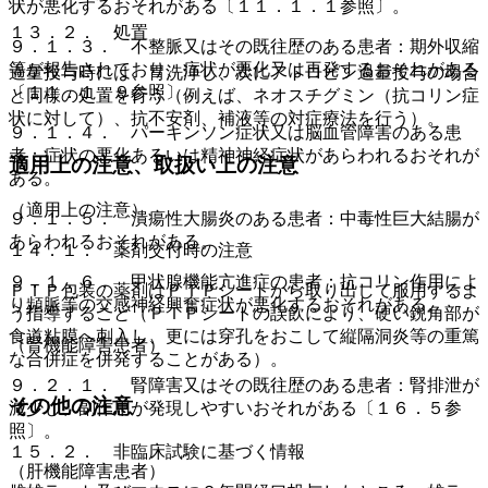
状が悪化するおそれがある〔１１．１．１参照〕。
１３．２． 処置
９．１．３． 不整脈又はその既往歴のある患者：期外収縮
等が報告されており、症状が悪化又は再発するおそれがある
過量投与時には、胃洗浄し、次にアトロピン過量投与の場合
〔１１．１．９参照〕。
と同様の処置を行う（例えば、ネオスチグミン（抗コリン症
状に対して）、抗不安剤、補液等の対症療法を行う）。
９．１．４． パーキンソン症状又は脳血管障害のある患
者：症状の悪化あるいは精神神経症状があらわれるおそれが
適用上の注意、取扱い上の注意
ある。
（適用上の注意）
９．１．５． 潰瘍性大腸炎のある患者：中毒性巨大結腸が
あらわれるおそれがある。
１４．１． 薬剤交付時の注意
９．１．６． 甲状腺機能亢進症の患者：抗コリン作用によ
ＰＴＰ包装の薬剤はＰＴＰシートから取り出して服用するよ
り頻脈等の交感神経興奮症状が悪化するおそれがある。
う指導すること（ＰＴＰシートの誤飲により、硬い鋭角部が
食道粘膜へ刺入し、更には穿孔をおこして縦隔洞炎等の重篤
（腎機能障害患者）
な合併症を併発することがある）。
９．２．１． 腎障害又はその既往歴のある患者：腎排泄が
その他の注意
減少し、副作用が発現しやすいおそれがある〔１６．５参
照〕。
１５．２． 非臨床試験に基づく情報
（肝機能障害患者）