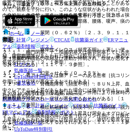
嘔気・頭痛を伴う眼痛、視力低下等があらわれることがある
９）． 血液：（０．１〜５％未満）白血球減少。
ではありません。
ので、観察を十分に行い、このような症状があらわれた場合
１０）． その他：（０．１〜５％未満）浮腫、脱力感、味
には投与を中止し、直ちに適切な処置を行うこと〔２．４、
覚異常、（頻度不明）倦怠感、咽頭部痛、腰痛、嗄声、痰の
９．１．２参照〕。
からみ。
１１．１．２． 尿閉（０．６２％）〔２．３、９．１．１
ホーム
ノート
参照〕。
禁忌
表・計算
レジメン
CTCAE
抗菌薬ガイド
ERマニュ
アル
薬剤情報
ポスト
１１．１．３． 麻痺性イレウス（頻度不明）：著しい便
２．１． 幽門閉塞、十二指腸閉塞又は腸管閉塞している患
秘、腹部膨満等があらわれた場合には投与を中止し、適切な
新規登録
者［胃腸の平滑筋の収縮及び運動が抑制され、症状が悪化す
処置を行うこと〔２．１参照〕。
ログイン
るおそれがある］〔１１．１．３参照〕。
監修医師一覧
１１．１．４． 幻覚・せん妄（０．２５％）。
２．２． 胃アトニー又は腸アトニーのある患者［抗コリン
UpToDate特別割引
作用により症状が悪化するおそれがある］。
運営会社
１１．１．５． 腎機能障害（頻度不明）：ＢＵＮ上昇、血
中クレアチニン上昇があらわれた場合には投与を中止し、適
２．３． 尿閉を有する患者［抗コリン作用により排尿時の
© 2021 HOKUTO Inc. All rights reserved.
切な処置を行うこと。
膀胱収縮が抑制され、症状が悪化するおそれがある］〔１
利用規約
プライバシーポリシー
お問い合わせ
１．１．２参照〕。
ホーム
表・計算
レジメン
CTCAE
抗菌薬ガイド
１１．１．６． 横紋筋融解症（頻度不明）：筋肉痛、脱力
ERマニュアル
薬剤情報
ポスト
感、ＣＫ上昇、血中ミオグロビン上昇及び尿中ミオグロビン
２．４． 閉塞隅角緑内障の患者［抗コリン作用により眼圧
上昇等があらわれた場合には投与を中止し、適切な処置を行
が上昇し、症状が悪化するおそれがある］〔１１．１．１参
監修医師一覧
うこと。
照〕。
UpToDate特別割引