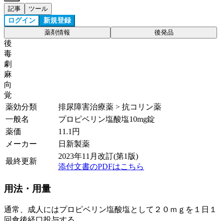
記事
ツール
ログイン
新規登録
薬剤情報
後発品
後
毒
劇
麻
向
覚
薬効分類
排尿障害治療薬 > 抗コリン薬
一般名
プロピベリン塩酸塩10mg錠
薬価
11.1
円
メーカー
日新製薬
2023年11月改訂(第1版)
最終更新
添付文書のPDFはこちら
用法・用量
通常、成人にはプロピベリン塩酸塩として２０ｍｇを１日１
回食後経口投与する。