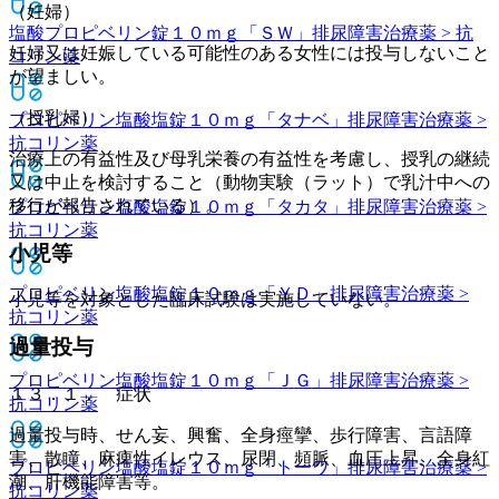
（妊婦）
塩酸プロピベリン錠１０ｍｇ「ＳＷ」
排尿障害治療薬 > 抗
妊婦又は妊娠している可能性のある女性には投与しないこと
コリン薬
が望ましい。
（授乳婦）
プロピベリン塩酸塩錠１０ｍｇ「タナベ」
排尿障害治療薬 >
抗コリン薬
治療上の有益性及び母乳栄養の有益性を考慮し、授乳の継続
又は中止を検討すること（動物実験（ラット）で乳汁中への
移行が報告されている）。
プロピベリン塩酸塩錠１０ｍｇ「タカタ」
排尿障害治療薬 >
抗コリン薬
小児等
プロピベリン塩酸塩錠１０ｍｇ「ＹＤ」
排尿障害治療薬 >
小児等を対象とした臨床試験は実施していない。
抗コリン薬
過量投与
プロピベリン塩酸塩錠１０ｍｇ「ＪＧ」
排尿障害治療薬 >
１３．１． 症状
抗コリン薬
過量投与時、せん妄、興奮、全身痙攣、歩行障害、言語障
害、散瞳、麻痺性イレウス、尿閉、頻脈、血圧上昇、全身紅
プロピベリン塩酸塩錠１０ｍｇ「トーワ」
排尿障害治療薬 >
潮、肝機能障害等。
抗コリン薬