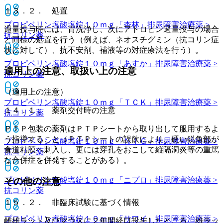
１３．２． 処置
プロピベリン塩酸塩錠１０ｍｇ「杏林」
排尿障害治療薬 >
過量投与時には、胃洗浄し、次にアトロピン過量投与の場合
抗コリン薬
と同様の処置を行う（例えば、ネオスチグミン（抗コリン症
状に対して）、抗不安剤、補液等の対症療法を行う）。
プロピベリン塩酸塩錠１０ｍｇ「あすか」
排尿障害治療薬 >
適用上の注意、取扱い上の注意
抗コリン薬
（適用上の注意）
プロピベリン塩酸塩錠１０ｍｇ「ＴＣＫ」
排尿障害治療薬 >
１４．１． 薬剤交付時の注意
抗コリン薬
ＰＴＰ包装の薬剤はＰＴＰシートから取り出して服用するよ
う指導すること（ＰＴＰシートの誤飲により、硬い鋭角部が
プロピベリン塩酸塩錠１０ｍｇ「ＮＩＧ」
排尿障害治療薬 >
食道粘膜へ刺入し、更には穿孔をおこして縦隔洞炎等の重篤
抗コリン薬
な合併症を併発することがある）。
プロピベリン塩酸塩錠１０ｍｇ「ニプロ」
排尿障害治療薬 >
その他の注意
抗コリン薬
１５．２． 非臨床試験に基づく情報
プロピベリン塩酸塩錠１０ｍｇ「サワイ」
排尿障害治療薬 >
雌雄ラット及びマウスに２年間経口投与したところ、雄ラッ