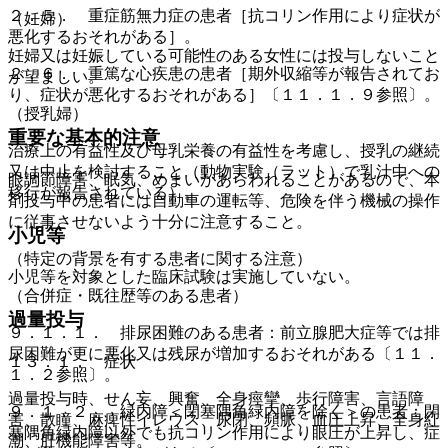
２．５． 重症筋無力症の患者［抗コリン作用により症状が
（妊婦）
悪化するおそれがある］。
妊婦又は妊娠している可能性のある女性には投与しないこと
２．６． 重篤な心疾患の患者［期外収縮等が報告されてお
が望ましい。
り、症状が悪化するおそれがある］〔１１．１．９参照〕。
（授乳婦）
重要な基本的注意
治療上の有益性及び母乳栄養の有益性を考慮し、授乳の継続
又は中止を検討すること（動物実験（ラット）で乳汁中への
眼調節障害、眠気、めまいがあらわれることがあるので、本
移行が報告されている）。
剤投与中の患者には自動車の運転等、危険を伴う機械の操作
に従事させないよう十分に注意すること。
小児等
（特定の背景を有する患者に関する注意）
小児等を対象とした臨床試験は実施していない。
（合併症・既往歴等のある患者）
過量投与
９．１．１． 排尿困難のある患者：前立腺肥大症等では排
尿困難が更に悪化又は残尿が増加するおそれがある〔１１．
１３．１． 症状
１．２参照〕。
過量投与時、せん妄、興奮、全身痙攣、歩行障害、言語障
９．１．２． 緑内障＜閉塞隅角緑内障を除く＞の患者：閉
害、散瞳、麻痺性イレウス、尿閉、頻脈、血圧上昇、全身紅
塞隅角緑内障以外でも抗コリン作用により眼圧が上昇し、症
潮、肝機能障害等。