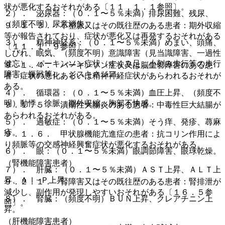
状が悪化するおそれがある〔１１．１．１参照〕。
２）． 泌尿器：（０．１〜５％未満）排尿困難、残尿、
（頻度不明）尿意消失。
９．１．３． 不整脈又はその既往歴のある患者：期外収縮
等が報告されており、症状が悪化又は再発するおそれがある
３）． 精神神経系：（０．１〜５％未満）めまい、頭痛、
〔１１．１．９参照〕。
しびれ、眠気、（頻度不明）意識障害（見当識障害、一過性
健忘）、パーキンソン症状（すくみ足、小刻み歩行等の歩行
９．１．４． パーキンソン症状又は脳血管障害のある患
障害、振戦等）、ジスキネジア。
者：症状の悪化あるいは精神神経症状があらわれるおそれが
ある。
４）． 循環器：（０．１〜５％未満）血圧上昇、（頻度不
明）動悸、徐脈、期外収縮、胸部不快感。
９．１．５． 潰瘍性大腸炎のある患者：中毒性巨大結腸が
あらわれるおそれがある。
５）． 過敏症：（０．１〜５％未満）そう痒、発疹、蕁麻
疹。
９．１．６． 甲状腺機能亢進症の患者：抗コリン作用によ
り頻脈等の交感神経興奮症状が悪化するおそれがある。
６）． 眼：（０．１〜５％未満）眼調節障害、眼球乾燥。
（腎機能障害患者）
７）． 肝臓：（０．１〜５％未満）ＡＳＴ上昇、ＡＬＴ上
昇、Ａｌ−Ｐ上昇。
９．２．１． 腎障害又はその既往歴のある患者：腎排泄が
減少し、副作用が発現しやすいおそれがある〔１６．５参
８）． 腎臓：（頻度不明）ＢＵＮ上昇、クレアチニン上
照〕。
昇。
（肝機能障害患者）