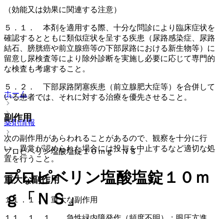
（効能又は効果に関連する注意）
５．１． 本剤を適用する際、十分な問診により臨床症状を
確認するとともに類似症状を呈する疾患（尿路感染症、尿路
結石、膀胱癌や前立腺癌等の下部尿路における新生物等）に
留意し尿検査等により除外診断を実施し必要に応じて専門的
な検査も考慮すること。
５．２． 下部尿路閉塞疾患（前立腺肥大症等）を合併して
ホーム
いる患者では、それに対する治療を優先させること。
副作用
薬剤情報
次の副作用があらわれることがあるので、観察を十分に行
い、異常が認められた場合には投与を中止するなど適切な処
プロピベリン塩酸塩錠１０ｍｇ「ＮＳ」
置を行うこと。
プロピベリン塩酸塩錠１０ｍ
重大な副作用
ｇ「ＮＳ」
１１．１． 重大な副作用
１１．１．１． 急性緑内障発作（頻度不明）：眼圧亢進、