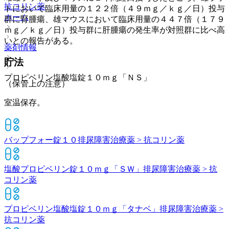
抗コリン薬
トにおいて臨床用量の１２２倍（４９ｍｇ／ｋｇ／日）投与
ホーム
群に腎腫瘍、雄マウスにおいて臨床用量の４４７倍（１７９
ｍｇ／ｋｇ／日）投与群に肝腫瘍の発生率が対照群に比べ高
いとの報告がある。
薬剤情報
貯法
プロピベリン塩酸塩錠１０ｍｇ「ＮＳ」
（保管上の注意）
室温保存。
バップフォー錠１０
排尿障害治療薬 > 抗コリン薬
塩酸プロピベリン錠１０ｍｇ「ＳＷ」
排尿障害治療薬 > 抗
コリン薬
プロピベリン塩酸塩錠１０ｍｇ「タナベ」
排尿障害治療薬 >
抗コリン薬