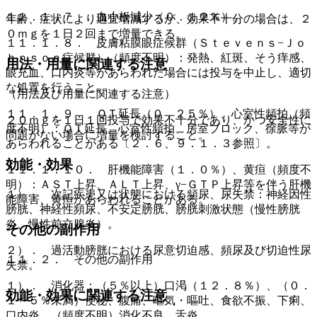
１１．１．７． 血小板減少（０．１２％）。
年齢、症状により適宜増減するが、効果不十分の場合は、２
０ｍｇを１日２回まで増量できる。
１１．１．８． 皮膚粘膜眼症候群（Ｓｔｅｖｅｎｓ−Ｊｏ
ｈｎｓｏｎ症候群）（頻度不明）：発熱、紅斑、そう痒感、
用法・用量に関連する注意
眼充血、口内炎等があらわれた場合には投与を中止し、適切
な処置を行うこと。
（用法及び用量に関連する注意）
１１．１．９． ＱＴ延長（０．２５％）、心室性頻拍（頻
２０ｍｇを１日１回投与で効果不十分であり、かつ安全性に
度不明）：ＱＴ延長、心室性頻拍、房室ブロック、徐脈等が
問題がない場合に増量を検討すること。
あらわれることがある〔２．６、９．１．３参照〕。
効能・効果
１１．１．１０． 肝機能障害（１．０％）、黄疸（頻度不
明）：ＡＳＴ上昇、ＡＬＴ上昇、γ−ＧＴＰ上昇等を伴う肝機
１）． 次記疾患又は状態における頻尿、尿失禁：神経因性
能障害、黄疸があらわれることがある。
膀胱、神経性頻尿、不安定膀胱、膀胱刺激状態（慢性膀胱
炎、慢性前立腺炎）。
その他の副作用
２）． 過活動膀胱における尿意切迫感、頻尿及び切迫性尿
１１．２． その他の副作用
失禁。
１）． 消化器：（５％以上）口渇（１２．８％）、（０．
効能・効果に関連する注意
１〜５％未満）便秘、腹痛、嘔気・嘔吐、食欲不振、下痢、
口内炎、（頻度不明）消化不良、舌炎。