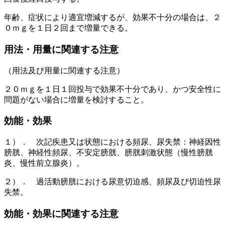
年齢、症状により適宜増減するが、効果不十分の場合は、２
０ｍｇを１日２回まで増量できる。
用法・用量に関連する注意
（用法及び用量に関連する注意）
２０ｍｇを１日１回投与で効果不十分であり、かつ安全性に
問題がない場合に増量を検討すること。
効能・効果
１）． 次記疾患又は状態における頻尿、尿失禁：神経因性
膀胱、神経性頻尿、不安定膀胱、膀胱刺激状態（慢性膀胱
炎、慢性前立腺炎）。
２）． 過活動膀胱における尿意切迫感、頻尿及び切迫性尿
失禁。
効能・効果に関連する注意