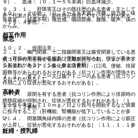
９）． 血液：（０．１〜５％未満）白血球減少。
９．３．１． 肝障害又はその既往歴のある患者：主として
１０）． その他：（０．１〜５％未満）浮腫、脱力感、味
肝で代謝されるため、副作用が発現しやすいおそれがある
覚異常、（頻度不明）倦怠感、咽頭部痛、腰痛、嗄声、痰の
〔１６．４参照〕。
からみ。
相互作用
禁忌
１０．２． 併用注意：
２．１． 幽門閉塞、十二指腸閉塞又は腸管閉塞している患
者［胃腸の平滑筋の収縮及び運動が抑制され、症状が悪化す
抗コリン作用を有する薬剤（三環系抗うつ剤、フェノチアジ
るおそれがある］〔１１．１．３参照〕。
ン系薬剤、モノアミン酸化酵素阻害剤）［口渇、便秘、排尿
困難等があらわれるおそれがある（抗コリン作用が増強され
２．２． 胃アトニー又は腸アトニーのある患者［抗コリン
るおそれがある）］。
作用により症状が悪化するおそれがある］。
高齢者
２．３． 尿閉を有する患者［抗コリン作用により排尿時の
膀胱収縮が抑制され、症状が悪化するおそれがある］〔１
安全性を考慮して１０ｍｇ／日より投与を開始するなど慎重
１．１．２参照〕。
に投与すること（肝機能、腎機能が低下していることが多
い）。
２．４． 閉塞隅角緑内障の患者［抗コリン作用により眼圧
が上昇し、症状が悪化するおそれがある］〔１１．１．１参
妊婦・授乳婦
照〕。