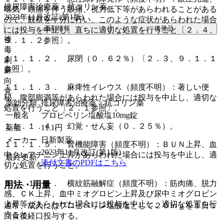
排尿障害治療薬 > 抗コリン薬
嘔気・頭痛を伴う眼痛、視力低下等があらわれることがある
2023年11月改訂(第1版)
ので、観察を十分に行い、このような症状があらわれた場合
薬剤情報
後発品
には投与を中止し、直ちに適切な処置を行うこと〔２．４、
後
９．１．２参照〕。
毒
１１．１．２． 尿閉（０．６２％）〔２．３、９．１．１
劇
参照〕。
麻
向
１１．１．３． 麻痺性イレウス（頻度不明）：著しい便
覚
秘、腹部膨満等があらわれた場合には投与を中止し、適切な
薬効分類
排尿障害治療薬 > 抗コリン薬
処置を行うこと〔２．１参照〕。
一般名
プロピベリン塩酸塩10mg錠
１１．１．４． 幻覚・せん妄（０．２５％）。
薬価
11.1
円
メーカー
日新製薬
１１．１．５． 腎機能障害（頻度不明）：ＢＵＮ上昇、血
2023年11月改訂(第1版)
中クレアチニン上昇があらわれた場合には投与を中止し、適
最終更新
添付文書のPDFはこちら
切な処置を行うこと。
１１．１．６． 横紋筋融解症（頻度不明）：筋肉痛、脱力
用法・用量
感、ＣＫ上昇、血中ミオグロビン上昇及び尿中ミオグロビン
上昇等があらわれた場合には投与を中止し、適切な処置を行
通常、成人にはプロピベリン塩酸塩として２０ｍｇを１日１
うこと。
回食後経口投与する。