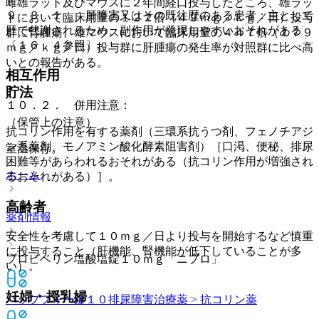
雌雄ラット及びマウスに２年間経口投与したところ、雄ラッ
９．３．１． 肝障害又はその既往歴のある患者：主として
トにおいて臨床用量の１２２倍（４９ｍｇ／ｋｇ／日）投与
肝で代謝されるため、副作用が発現しやすいおそれがある
群に腎腫瘍、雄マウスにおいて臨床用量の４４７倍（１７９
〔１６．４参照〕。
ｍｇ／ｋｇ／日）投与群に肝腫瘍の発生率が対照群に比べ高
いとの報告がある。
相互作用
貯法
１０．２． 併用注意：
（保管上の注意）
抗コリン作用を有する薬剤（三環系抗うつ剤、フェノチアジ
ン系薬剤、モノアミン酸化酵素阻害剤）［口渇、便秘、排尿
室温保存。
困難等があらわれるおそれがある（抗コリン作用が増強され
ホーム
るおそれがある）］。
高齢者
薬剤情報
安全性を考慮して１０ｍｇ／日より投与を開始するなど慎重
に投与すること（肝機能、腎機能が低下していることが多
プロピベリン塩酸塩錠１０ｍｇ「ニプロ」
い）。
妊婦・授乳婦
バップフォー錠１０
排尿障害治療薬 > 抗コリン薬