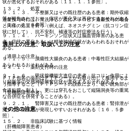
状が悪化するおそれがある〔１１．１．１参照〕。
１３．２． 処置
９．１．３． 不整脈又はその既往歴のある患者：期外収縮
等が報告されており、症状が悪化又は再発するおそれがある
過量投与時には、胃洗浄し、次にアトロピン過量投与の場合
〔１１．１．９参照〕。
と同様の処置を行う（例えば、ネオスチグミン（抗コリン症
状に対して）、抗不安剤、補液等の対症療法を行う）。
９．１．４． パーキンソン症状又は脳血管障害のある患
者：症状の悪化あるいは精神神経症状があらわれるおそれが
適用上の注意、取扱い上の注意
ある。
（適用上の注意）
９．１．５． 潰瘍性大腸炎のある患者：中毒性巨大結腸が
あらわれるおそれがある。
１４．１． 薬剤交付時の注意
９．１．６． 甲状腺機能亢進症の患者：抗コリン作用によ
ＰＴＰ包装の薬剤はＰＴＰシートから取り出して服用するよ
り頻脈等の交感神経興奮症状が悪化するおそれがある。
う指導すること（ＰＴＰシートの誤飲により、硬い鋭角部が
食道粘膜へ刺入し、更には穿孔をおこして縦隔洞炎等の重篤
（腎機能障害患者）
な合併症を併発することがある）。
９．２．１． 腎障害又はその既往歴のある患者：腎排泄が
その他の注意
減少し、副作用が発現しやすいおそれがある〔１６．５参
照〕。
１５．２． 非臨床試験に基づく情報
（肝機能障害患者）