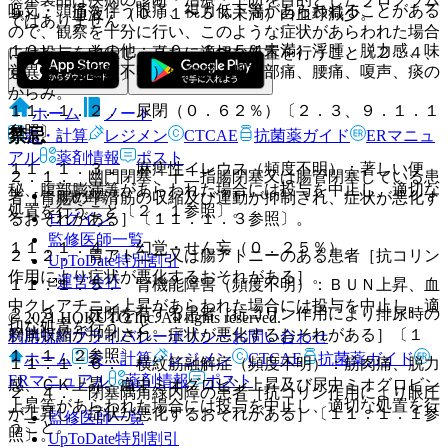
嘔気・頭痛を伴う眼痛、視力低下等があらわれることがある
９）． 血液：（０．１〜５％未満）白血球減少。
ではありません。
ので、観察を十分に行い、このような症状があらわれた場合
１０）． その他：（０．１〜５％未満）浮腫、脱力感、味
には投与を中止し、直ちに適切な処置を行うこと〔２．４、
覚異常、（頻度不明）倦怠感、咽頭部痛、腰痛、嗄声、痰の
９．１．２参照〕。
からみ。
１１．１．２． 尿閉（０．６２％）〔２．３、９．１．１
ホーム
ノート
参照〕。
禁忌
表・計算
レジメン
CTCAE
抗菌薬ガイド
ERマニュ
アル
薬剤情報
ポスト
１１．１．３． 麻痺性イレウス（頻度不明）：著しい便
２．１． 幽門閉塞、十二指腸閉塞又は腸管閉塞している患
秘、腹部膨満等があらわれた場合には投与を中止し、適切な
新規登録
者［胃腸の平滑筋の収縮及び運動が抑制され、症状が悪化す
処置を行うこと〔２．１参照〕。
ログイン
るおそれがある］〔１１．１．３参照〕。
監修医師一覧
１１．１．４． 幻覚・せん妄（０．２５％）。
２．２． 胃アトニー又は腸アトニーのある患者［抗コリン
UpToDate特別割引
作用により症状が悪化するおそれがある］。
運営会社
１１．１．５． 腎機能障害（頻度不明）：ＢＵＮ上昇、血
中クレアチニン上昇があらわれた場合には投与を中止し、適
２．３． 尿閉を有する患者［抗コリン作用により排尿時の
© 2021 HOKUTO Inc. All rights reserved.
切な処置を行うこと。
膀胱収縮が抑制され、症状が悪化するおそれがある］〔１
利用規約
プライバシーポリシー
お問い合わせ
１．１．２参照〕。
ホーム
表・計算
レジメン
CTCAE
抗菌薬ガイド
１１．１．６． 横紋筋融解症（頻度不明）：筋肉痛、脱力
ERマニュアル
薬剤情報
ポスト
感、ＣＫ上昇、血中ミオグロビン上昇及び尿中ミオグロビン
２．４． 閉塞隅角緑内障の患者［抗コリン作用により眼圧
上昇等があらわれた場合には投与を中止し、適切な処置を行
が上昇し、症状が悪化するおそれがある］〔１１．１．１参
監修医師一覧
うこと。
照〕。
UpToDate特別割引