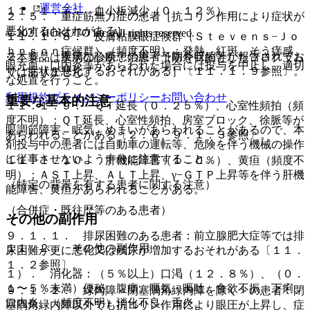
運営会社
１１．１．７． 血小板減少（０．１２％）。
２．５． 重症筋無力症の患者［抗コリン作用により症状が
悪化するおそれがある］。
© 2021 HOKUTO Inc. All rights reserved.
１１．１．８． 皮膚粘膜眼症候群（Ｓｔｅｖｅｎｓ−Ｊｏ
ｈｎｓｏｎ症候群）（頻度不明）：発熱、紅斑、そう痒感、
２．６． 重篤な心疾患の患者［期外収縮等が報告されてお
※本製品は疾病の診断・治療・予防を目的としたプログラム
眼充血、口内炎等があらわれた場合には投与を中止し、適切
り、症状が悪化するおそれがある］〔１１．１．９参照〕。
ではありません。
な処置を行うこと。
利用規約
プライバシーポリシー
お問い合わせ
重要な基本的注意
１１．１．９． ＱＴ延長（０．２５％）、心室性頻拍（頻
度不明）：ＱＴ延長、心室性頻拍、房室ブロック、徐脈等が
眼調節障害、眠気、めまいがあらわれることがあるので、本
あらわれることがある〔２．６、９．１．３参照〕。
剤投与中の患者には自動車の運転等、危険を伴う機械の操作
に従事させないよう十分に注意すること。
１１．１．１０． 肝機能障害（１．０％）、黄疸（頻度不
明）：ＡＳＴ上昇、ＡＬＴ上昇、γ−ＧＴＰ上昇等を伴う肝機
（特定の背景を有する患者に関する注意）
能障害、黄疸があらわれることがある。
（合併症・既往歴等のある患者）
その他の副作用
９．１．１． 排尿困難のある患者：前立腺肥大症等では排
１１．２． その他の副作用
尿困難が更に悪化又は残尿が増加するおそれがある〔１１．
１．２参照〕。
１）． 消化器：（５％以上）口渇（１２．８％）、（０．
１〜５％未満）便秘、腹痛、嘔気・嘔吐、食欲不振、下痢、
９．１．２． 緑内障＜閉塞隅角緑内障を除く＞の患者：閉
口内炎、（頻度不明）消化不良、舌炎。
塞隅角緑内障以外でも抗コリン作用により眼圧が上昇し、症