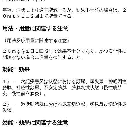
年齢、症状により適宜増減するが、効果不十分の場合は、２
０ｍｇを１日２回まで増量できる。
用法・用量に関連する注意
（用法及び用量に関連する注意）
２０ｍｇを１日１回投与で効果不十分であり、かつ安全性に
問題がない場合に増量を検討すること。
効能・効果
１）． 次記疾患又は状態における頻尿、尿失禁：神経因性
膀胱、神経性頻尿、不安定膀胱、膀胱刺激状態（慢性膀胱
炎、慢性前立腺炎）。
２）． 過活動膀胱における尿意切迫感、頻尿及び切迫性尿
失禁。
効能・効果に関連する注意