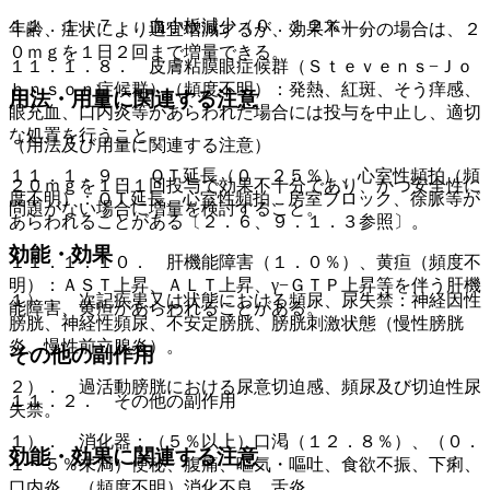
１１．１．７． 血小板減少（０．１２％）。
年齢、症状により適宜増減するが、効果不十分の場合は、２
０ｍｇを１日２回まで増量できる。
１１．１．８． 皮膚粘膜眼症候群（Ｓｔｅｖｅｎｓ−Ｊｏ
ｈｎｓｏｎ症候群）（頻度不明）：発熱、紅斑、そう痒感、
用法・用量に関連する注意
眼充血、口内炎等があらわれた場合には投与を中止し、適切
な処置を行うこと。
（用法及び用量に関連する注意）
１１．１．９． ＱＴ延長（０．２５％）、心室性頻拍（頻
２０ｍｇを１日１回投与で効果不十分であり、かつ安全性に
度不明）：ＱＴ延長、心室性頻拍、房室ブロック、徐脈等が
問題がない場合に増量を検討すること。
あらわれることがある〔２．６、９．１．３参照〕。
効能・効果
１１．１．１０． 肝機能障害（１．０％）、黄疸（頻度不
明）：ＡＳＴ上昇、ＡＬＴ上昇、γ−ＧＴＰ上昇等を伴う肝機
１）． 次記疾患又は状態における頻尿、尿失禁：神経因性
能障害、黄疸があらわれることがある。
膀胱、神経性頻尿、不安定膀胱、膀胱刺激状態（慢性膀胱
炎、慢性前立腺炎）。
その他の副作用
２）． 過活動膀胱における尿意切迫感、頻尿及び切迫性尿
１１．２． その他の副作用
失禁。
１）． 消化器：（５％以上）口渇（１２．８％）、（０．
効能・効果に関連する注意
１〜５％未満）便秘、腹痛、嘔気・嘔吐、食欲不振、下痢、
口内炎、（頻度不明）消化不良、舌炎。