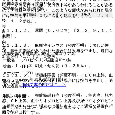
排尿障害治療薬 > 抗コリン薬
嘔気・頭痛を伴う眼痛、視力低下等があらわれることがある
2025年04月改訂(第1版)
ので、観察を十分に行い、このような症状があらわれた場合
薬剤情報
後発品
には投与を中止し、直ちに適切な処置を行うこと〔２．４、
後
９．１．２参照〕。
毒
１１．１．２． 尿閉（０．６２％）〔２．３、９．１．１
劇
参照〕。
麻
向
１１．１．３． 麻痺性イレウス（頻度不明）：著しい便
覚
秘、腹部膨満等があらわれた場合には投与を中止し、適切な
薬効分類
排尿障害治療薬 > 抗コリン薬
処置を行うこと〔２．１参照〕。
一般名
プロピベリン塩酸塩10mg錠
１１．１．４． 幻覚・せん妄（０．２５％）。
薬価
11.1
円
メーカー
ニプロ
１１．１．５． 腎機能障害（頻度不明）：ＢＵＮ上昇、血
2025年04月改訂(第1版)
中クレアチニン上昇があらわれた場合には投与を中止し、適
最終更新
添付文書のPDFはこちら
切な処置を行うこと。
１１．１．６． 横紋筋融解症（頻度不明）：筋肉痛、脱力
用法・用量
感、ＣＫ上昇、血中ミオグロビン上昇及び尿中ミオグロビン
上昇等があらわれた場合には投与を中止し、適切な処置を行
通常、成人にはプロピベリン塩酸塩として２０ｍｇを１日１
うこと。
回食後経口投与する。