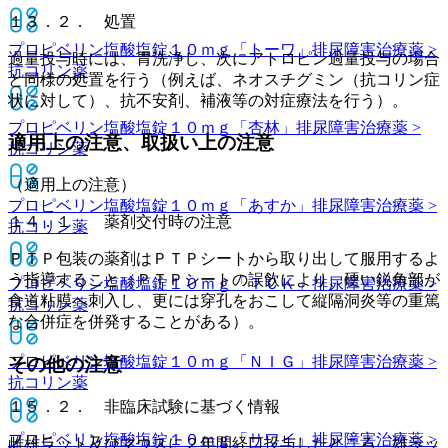
１３．２． 処置
プロピベリン塩酸塩錠１０ｍｇ「トーワ」
排尿障害治療薬 >
過量投与時には、胃洗浄し、次にアトロピン過量投与の場合
抗コリン薬
と同様の処置を行う（例えば、ネオスチグミン（抗コリン症
状に対して）、抗不安剤、補液等の対症療法を行う）。
プロピベリン塩酸塩錠１０ｍｇ「杏林」
排尿障害治療薬 >
適用上の注意、取扱い上の注意
抗コリン薬
（適用上の注意）
プロピベリン塩酸塩錠１０ｍｇ「あすか」
排尿障害治療薬 >
１４．１． 薬剤交付時の注意
抗コリン薬
ＰＴＰ包装の薬剤はＰＴＰシートから取り出して服用するよ
う指導すること（ＰＴＰシートの誤飲により、硬い鋭角部が
プロピベリン塩酸塩錠１０ｍｇ「ＴＣＫ」
排尿障害治療薬 >
食道粘膜へ刺入し、更には穿孔をおこして縦隔洞炎等の重篤
抗コリン薬
な合併症を併発することがある）。
プロピベリン塩酸塩錠１０ｍｇ「ＮＩＧ」
排尿障害治療薬 >
その他の注意
抗コリン薬
１５．２． 非臨床試験に基づく情報
プロピベリン塩酸塩錠１０ｍｇ「サワイ」
排尿障害治療薬 >
雌雄ラット及びマウスに２年間経口投与したところ、雄ラッ