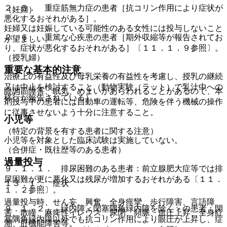
２．５． 重症筋無力症の患者［抗コリン作用により症状が
（妊婦）
悪化するおそれがある］。
妊婦又は妊娠している可能性のある女性には投与しないこと
２．６． 重篤な心疾患の患者［期外収縮等が報告されてお
が望ましい。
り、症状が悪化するおそれがある］〔１１．１．９参照〕。
（授乳婦）
重要な基本的注意
治療上の有益性及び母乳栄養の有益性を考慮し、授乳の継続
又は中止を検討すること（動物実験（ラット）で乳汁中への
眼調節障害、眠気、めまいがあらわれることがあるので、本
移行が報告されている）。
剤投与中の患者には自動車の運転等、危険を伴う機械の操作
に従事させないよう十分に注意すること。
小児等
（特定の背景を有する患者に関する注意）
小児等を対象とした臨床試験は実施していない。
（合併症・既往歴等のある患者）
過量投与
９．１．１． 排尿困難のある患者：前立腺肥大症等では排
尿困難が更に悪化又は残尿が増加するおそれがある〔１１．
１３．１． 症状
１．２参照〕。
過量投与時、せん妄、興奮、全身痙攣、歩行障害、言語障
９．１．２． 緑内障＜閉塞隅角緑内障を除く＞の患者：閉
害、散瞳、麻痺性イレウス、尿閉、頻脈、血圧上昇、全身紅
塞隅角緑内障以外でも抗コリン作用により眼圧が上昇し、症
潮、肝機能障害等。