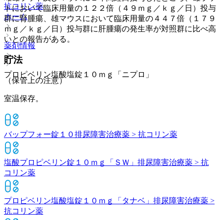
抗コリン薬
トにおいて臨床用量の１２２倍（４９ｍｇ／ｋｇ／日）投与
ホーム
群に腎腫瘍、雄マウスにおいて臨床用量の４４７倍（１７９
ｍｇ／ｋｇ／日）投与群に肝腫瘍の発生率が対照群に比べ高
いとの報告がある。
薬剤情報
貯法
プロピベリン塩酸塩錠１０ｍｇ「ニプロ」
（保管上の注意）
室温保存。
バップフォー錠１０
排尿障害治療薬 > 抗コリン薬
塩酸プロピベリン錠１０ｍｇ「ＳＷ」
排尿障害治療薬 > 抗
コリン薬
プロピベリン塩酸塩錠１０ｍｇ「タナベ」
排尿障害治療薬 >
抗コリン薬