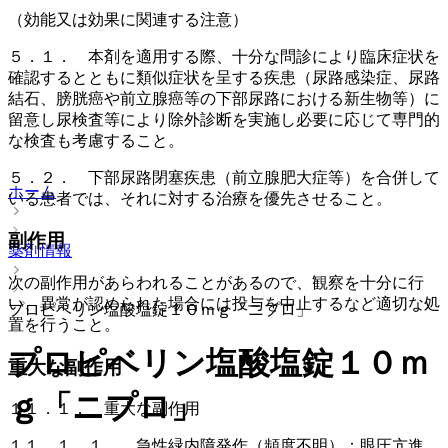
（効能又は効果に関連する注意）
５．１． 本剤を適用する際、十分な問診により臨床症状を
確認するとともに類似症状を呈する疾患（尿路感染症、尿路
結石、膀胱癌や前立腺癌等の下部尿路における新生物等）に
留意し尿検査等により除外診断を実施し必要に応じて専門的
な検査も考慮すること。
５．２． 下部尿路閉塞疾患（前立腺肥大症等）を合併して
ホーム
いる患者では、それに対する治療を優先させること。
副作用
薬剤情報
次の副作用があらわれることがあるので、観察を十分に行
い、異常が認められた場合には投与を中止するなど適切な処
プロピベリン塩酸塩錠１０ｍｇ「ニプロ」
置を行うこと。
プロピベリン塩酸塩錠１０ｍ
重大な副作用
ｇ「ニプロ」
１１．１． 重大な副作用
１１．１．１． 急性緑内障発作（頻度不明）：眼圧亢進、