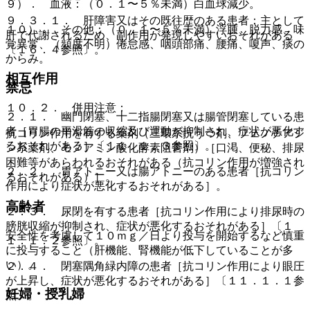
９）． 血液：（０．１〜５％未満）白血球減少。
９．３．１． 肝障害又はその既往歴のある患者：主として
１０）． その他：（０．１〜５％未満）浮腫、脱力感、味
肝で代謝されるため、副作用が発現しやすいおそれがある
覚異常、（頻度不明）倦怠感、咽頭部痛、腰痛、嗄声、痰の
〔１６．４参照〕。
からみ。
相互作用
禁忌
１０．２． 併用注意：
２．１． 幽門閉塞、十二指腸閉塞又は腸管閉塞している患
者［胃腸の平滑筋の収縮及び運動が抑制され、症状が悪化す
抗コリン作用を有する薬剤（三環系抗うつ剤、フェノチアジ
るおそれがある］〔１１．１．３参照〕。
ン系薬剤、モノアミン酸化酵素阻害剤）［口渇、便秘、排尿
困難等があらわれるおそれがある（抗コリン作用が増強され
２．２． 胃アトニー又は腸アトニーのある患者［抗コリン
るおそれがある）］。
作用により症状が悪化するおそれがある］。
高齢者
２．３． 尿閉を有する患者［抗コリン作用により排尿時の
膀胱収縮が抑制され、症状が悪化するおそれがある］〔１
安全性を考慮して１０ｍｇ／日より投与を開始するなど慎重
１．１．２参照〕。
に投与すること（肝機能、腎機能が低下していることが多
い）。
２．４． 閉塞隅角緑内障の患者［抗コリン作用により眼圧
が上昇し、症状が悪化するおそれがある］〔１１．１．１参
妊婦・授乳婦
照〕。