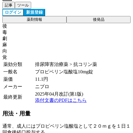
記事
ツール
ログイン
新規登録
薬剤情報
後発品
後
毒
劇
麻
向
覚
薬効分類
排尿障害治療薬 > 抗コリン薬
一般名
プロピベリン塩酸塩10mg錠
薬価
11.1
円
メーカー
ニプロ
2025年04月改訂(第1版)
最終更新
添付文書のPDFはこちら
用法・用量
通常、成人にはプロピベリン塩酸塩として２０ｍｇを１日１
回食後経口投与する。