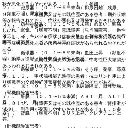
状が悪化するおそれがある〔１１．１．１参照〕。
２）． 泌尿器：（０．１〜５％未満）排尿困難、残尿、
（頻度不明）尿意消失。
９．１．３． 不整脈又はその既往歴のある患者：期外収縮
等が報告されており、症状が悪化又は再発するおそれがある
３）． 精神神経系：（０．１〜５％未満）めまい、頭痛、
〔１１．１．９参照〕。
しびれ、眠気、（頻度不明）意識障害（見当識障害、一過性
健忘）、パーキンソン症状（すくみ足、小刻み歩行等の歩行
９．１．４． パーキンソン症状又は脳血管障害のある患
障害、振戦等）、ジスキネジア。
者：症状の悪化あるいは精神神経症状があらわれるおそれが
ある。
４）． 循環器：（０．１〜５％未満）血圧上昇、（頻度不
明）動悸、徐脈、期外収縮、胸部不快感。
９．１．５． 潰瘍性大腸炎のある患者：中毒性巨大結腸が
あらわれるおそれがある。
５）． 過敏症：（０．１〜５％未満）そう痒、発疹、蕁麻
疹。
９．１．６． 甲状腺機能亢進症の患者：抗コリン作用によ
り頻脈等の交感神経興奮症状が悪化するおそれがある。
６）． 眼：（０．１〜５％未満）眼調節障害、眼球乾燥。
（腎機能障害患者）
７）． 肝臓：（０．１〜５％未満）ＡＳＴ上昇、ＡＬＴ上
昇、Ａｌ−Ｐ上昇。
９．２．１． 腎障害又はその既往歴のある患者：腎排泄が
減少し、副作用が発現しやすいおそれがある〔１６．５参
８）． 腎臓：（頻度不明）ＢＵＮ上昇、クレアチニン上
照〕。
昇。
（肝機能障害患者）