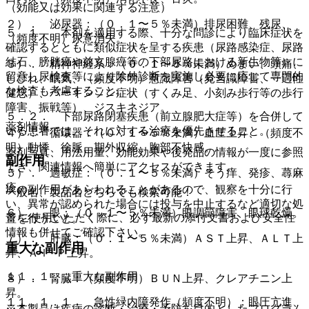
（効能又は効果に関連する注意）
２）． 泌尿器：（０．１〜５％未満）排尿困難、残尿、
５．１． 本剤を適用する際、十分な問診により臨床症状を
（頻度不明）尿意消失。
確認するとともに類似症状を呈する疾患（尿路感染症、尿路
結石、膀胱癌や前立腺癌等の下部尿路における新生物等）に
３）． 精神神経系：（０．１〜５％未満）めまい、頭痛、
留意し尿検査等により除外診断を実施し必要に応じて専門的
しびれ、眠気、（頻度不明）意識障害（見当識障害、一過性
な検査も考慮すること。
健忘）、パーキンソン症状（すくみ足、小刻み歩行等の歩行
障害、振戦等）、ジスキネジア。
５．２． 下部尿路閉塞疾患（前立腺肥大症等）を合併して
薬剤情報
いる患者では、それに対する治療を優先させること。
４）． 循環器：（０．１〜５％未満）血圧上昇、（頻度不
明）動悸、徐脈、期外収縮、胸部不快感。
薬剤写真、用法用量、効能効果や後発品の情報が一度に参照
副作用
でき、関連情報へ簡単にアクセスができます。
５）． 過敏症：（０．１〜５％未満）そう痒、発疹、蕁麻
疹。
次の副作用があらわれることがあるので、観察を十分に行
一般名、製品名どちらでも検索可能！
い、異常が認められた場合には投与を中止するなど適切な処
６）． 眼：（０．１〜５％未満）眼調節障害、眼球乾燥。
※ ご使用いただく際に、必ず最新の添付文書および安全性
置を行うこと。
情報も併せてご確認下さい。
７）． 肝臓：（０．１〜５％未満）ＡＳＴ上昇、ＡＬＴ上
重大な副作用
昇、Ａｌ−Ｐ上昇。
１１．１． 重大な副作用
８）． 腎臓：（頻度不明）ＢＵＮ上昇、クレアチニン上
昇。
１１．１．１． 急性緑内障発作（頻度不明）：眼圧亢進、
※本製品は疾病の診断・治療・予防を目的としたプログラム