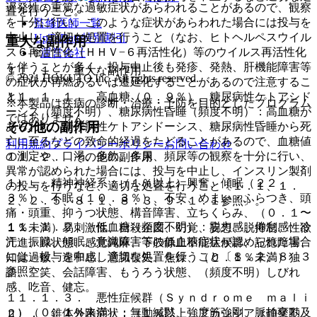
遅発性の重篤な過敏症状があらわれることがあるので、観察
置を行うこと。
を十分に行い、このような症状があらわれた場合には投与を
監修医師一覧
中止し、適切な処置を行うこと（なお、ヒトヘルペスウイル
UpToDate特別割引
重大な副作用
ス６再活性化（ＨＨＶ−６再活性化）等のウイルス再活性化
運営会社
を伴うことが多く、投与中止後も発疹、発熱、肝機能障害等
１１．１． 重大な副作用
© 2021 HOKUTO Inc. All rights reserved.
の症状が再燃あるいは遷延化することがあるので注意するこ
１１．１．１． 高血糖（０．９％）、糖尿病性ケトアシド
と）。
※本製品は疾病の診断・治療・予防を目的としたプログラム
ーシス（頻度不明）、糖尿病性昏睡（頻度不明）：高血糖が
ではありません。
その他の副作用
あらわれ、糖尿病性ケトアシドーシス、糖尿病性昏睡から死
亡に至るなどの致命的経過をたどることがあるので、血糖値
利用規約
プライバシーポリシー
お問い合わせ
の測定や、口渇、多飲、多尿、頻尿等の観察を十分に行い、
１１．２． その他の副作用
異常が認められた場合には、投与を中止し、インスリン製剤
１）． 精神神経系：（１％以上）興奮、傾眠（２２．
の投与を行うなど、適切な処置を行うこと〔１．１、１．
３％）、不眠（１０．３％）、不安、めまい・ふらつき、頭
２、２．５、８．１、８．３、９．１．１参照〕。
痛・頭重、抑うつ状態、構音障害、立ちくらみ、（０．１〜
１１．１．２． 低血糖（頻度不明）：脱力感、倦怠感、冷
１％未満）易刺激性、自殺企図、幻覚、妄想、脱抑制、性欲
汗、振戦、傾眠、意識障害等の低血糖症状が認められた場合
亢進、躁状態、感覚鈍麻、下肢静止不能症候群、記憶障害、
には、投与を中止し適切な処置を行うこと〔８．２、８．３
知覚過敏、違和感、意識喪失、焦燥、（０．１％未満）独
参照〕。
語、空笑、会話障害、もうろう状態、（頻度不明）しびれ
感、吃音、健忘。
１１．１．３． 悪性症候群（Ｓｙｎｄｒｏｍｅ ｍａｌｉ
ｎ）（０．１％未満）：無動緘黙、強度筋強剛、脈拍変動及
２）． 錐体外路症状：（１％以上）アカシジア（静坐不