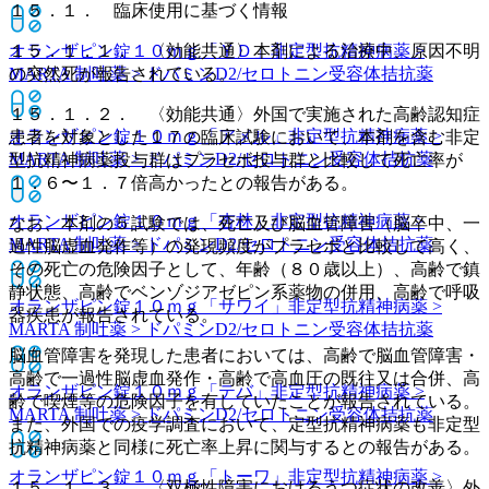
１５．１． 臨床使用に基づく情報
オランザピン錠１０ｍｇ「ＹＤ」
非定型抗精神病薬 >
１５．１．１． 〈効能共通〉本剤による治療中、原因不明
MARTA 制吐薬 > ドパミンD2/セロトニン受容体拮抗薬
の突然死が報告されている。
１５．１．２． 〈効能共通〉外国で実施された高齢認知症
オランザピン錠１０ｍｇ「アメル」
非定型抗精神病薬 >
患者を対象とした１７の臨床試験において、本剤を含む非定
MARTA 制吐薬 > ドパミンD2/セロトニン受容体拮抗薬
型抗精神病薬投与群はプラセボ投与群と比較して死亡率が
１．６〜１．７倍高かったとの報告がある。
オランザピン錠１０ｍｇ「杏林」
非定型抗精神病薬 >
なお、本剤の５試験では、死亡及び脳血管障害（脳卒中、一
MARTA 制吐薬 > ドパミンD2/セロトニン受容体拮抗薬
過性脳虚血発作等）の発現頻度がプラセボと比較して高く、
その死亡の危険因子として、年齢（８０歳以上）、高齢で鎮
静状態、高齢でベンゾジアゼピン系薬物の併用、高齢で呼吸
オランザピン錠１０ｍｇ「サワイ」
非定型抗精神病薬 >
器疾患が報告されている。
MARTA 制吐薬 > ドパミンD2/セロトニン受容体拮抗薬
脳血管障害を発現した患者においては、高齢で脳血管障害・
高齢で一過性脳虚血発作・高齢で高血圧の既往又は合併、高
オランザピン錠１０ｍｇ「テバ」
非定型抗精神病薬 >
齢で喫煙等の危険因子を有していたことが報告されている。
MARTA 制吐薬 > ドパミンD2/セロトニン受容体拮抗薬
また、外国での疫学調査において、定型抗精神病薬も非定型
抗精神病薬と同様に死亡率上昇に関与するとの報告がある。
オランザピン錠１０ｍｇ「トーワ」
非定型抗精神病薬 >
１５．１．３． 〈双極性障害におけるうつ症状の改善〉外