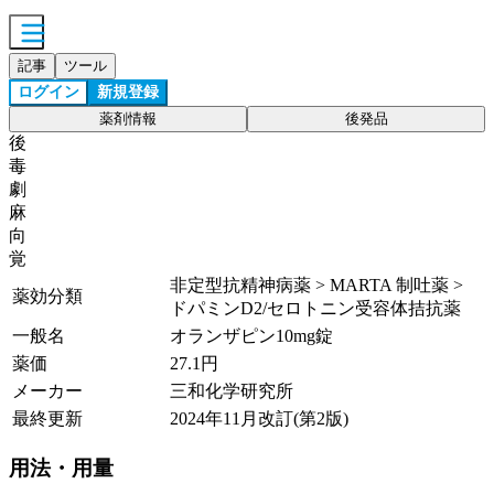
記事
ツール
ログイン
新規登録
薬剤情報
後発品
後
毒
劇
麻
向
覚
非定型抗精神病薬 > MARTA 制吐薬 >
薬効分類
ドパミンD2/セロトニン受容体拮抗薬
一般名
オランザピン10mg錠
薬価
27.1
円
メーカー
三和化学研究所
最終更新
2024年11月改訂(第2版)
用法・用量