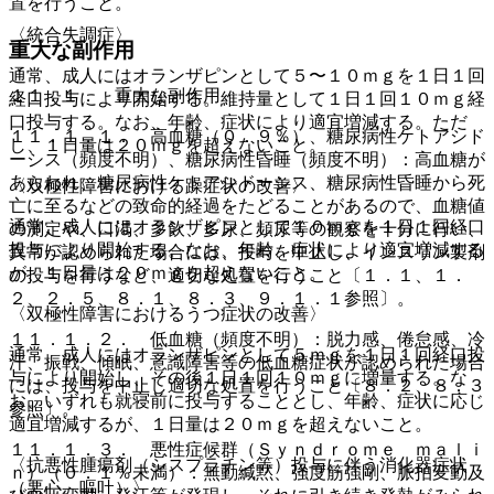
置を行うこと。
〈統合失調症〉
重大な副作用
通常、成人にはオランザピンとして５〜１０ｍｇを１日１回
１１．１． 重大な副作用
経口投与により開始する。維持量として１日１回１０ｍｇ経
口投与する。なお、年齢、症状により適宜増減する。ただ
１１．１．１． 高血糖（０．９％）、糖尿病性ケトアシド
し、１日量は２０ｍｇを超えないこと。
ーシス（頻度不明）、糖尿病性昏睡（頻度不明）：高血糖が
あらわれ、糖尿病性ケトアシドーシス、糖尿病性昏睡から死
〈双極性障害における躁症状の改善〉
亡に至るなどの致命的経過をたどることがあるので、血糖値
通常、成人にはオランザピンとして１０ｍｇを１日１回経口
の測定や、口渇、多飲、多尿、頻尿等の観察を十分に行い、
投与により開始する。なお、年齢、症状により適宜増減する
異常が認められた場合には、投与を中止し、インスリン製剤
が、１日量は２０ｍｇを超えないこと。
の投与を行うなど、適切な処置を行うこと〔１．１、１．
２、２．５、８．１、８．３、９．１．１参照〕。
〈双極性障害におけるうつ症状の改善〉
１１．１．２． 低血糖（頻度不明）：脱力感、倦怠感、冷
通常、成人にはオランザピンとして５ｍｇを１日１回経口投
汗、振戦、傾眠、意識障害等の低血糖症状が認められた場合
与により開始し、その後１日１回１０ｍｇに増量する。な
には、投与を中止し適切な処置を行うこと〔８．２、８．３
お、いずれも就寝前に投与することとし、年齢、症状に応じ
参照〕。
適宜増減するが、１日量は２０ｍｇを超えないこと。
１１．１．３． 悪性症候群（Ｓｙｎｄｒｏｍｅ ｍａｌｉ
〈抗悪性腫瘍剤（シスプラチン等）投与に伴う消化器症状
ｎ）（０．１％未満）：無動緘黙、強度筋強剛、脈拍変動及
（悪心、嘔吐）〉