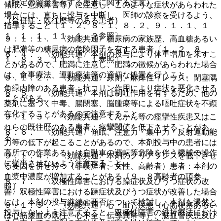
（特定の背景を有する患者に関する注意）
傾眠、意識障害等）に注意し、このような症状があらわれた
場合には、直ちに投与を中断し、医師の診察を受けるよう、
（合併症・既往歴等のある患者）
指導すること〔１．２、８．１、８．２、９．１．１、１
１．１．１、１１．１．２参照〕。
９．１．１． 〈効能共通〉糖尿病の家族歴、高血糖あるい
は肥満等の糖尿病の危険因子を有する患者〔１．２、８．
８．４． 〈効能共通〉本剤の投与により体重増加を来すこ
１、８．３、１１．１．１参照〕。
とがあるので、肥満に注意し、肥満の徴候があらわれた場合
は、食事療法、運動療法等の適切な処置を行うこと。
９．１．２． 〈効能共通〉尿閉、麻痺性イレウス、閉塞隅
角緑内障のある患者：抗コリン作用により症状を悪化させる
８．５． 〈効能共通〉本剤は制吐作用を有するため、他の
ことがある。
薬剤に基づく中毒、腸閉塞、脳腫瘍等による嘔吐症状を不顕
在化することがあるので注意すること。
９．１．３． 〈効能共通〉てんかん等の痙攣性疾患又はこ
れらの既往歴のある患者：痙攣閾値を低下させることがあ
８．６． 〈効能共通〉傾眠、注意力・集中力・反射運動能
る。
力等の低下が起こることがあるので、本剤投与中の患者には
高所での作業あるいは自動車の運転等危険を伴う機械の操作
９．１．４． 〈効能共通〉本剤のクリアランスを低下させ
に従事させないよう注意すること。
る要因を併せ持つ（非喫煙者、女性、高齢者）患者：本剤の
血漿中濃度が増加することがある〔９．８高齢者の項参
８．７． 〈双極性障害における躁症状及びうつ症状の改
照〕。
善〉双極性障害における躁症状及びうつ症状が改善した場合
には、本剤の投与継続の要否について検討し、本剤を漫然と
９．１．５． 〈効能共通〉心・血管疾患（心筋梗塞あるい
投与しないよう注意すること。双極性障害の維持療法におけ
は心筋虚血の既往、心不全、伝導異常等）、脳血管疾患及び