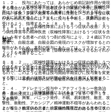
１．２． 投与にあたっては、あらかじめ前記副作用が発現
８．８． 〈双極性障害におけるうつ症状の改善〉双極性障
する場合があることを、患者及びその家族に十分に説明し、
害におけるうつ症状を有する患者に本剤を投与する場合、次
口渇、多飲、多尿、頻尿等の異常に注意し、このような症状
の点に注意すること〔９．１．７、１５．１．３参照〕。
があらわれた場合には、直ちに投与を中断し、医師の診察を
受けるよう、指導すること〔８．１、８．３、９．１．１、
８．８．１． 〈双極性障害におけるうつ症状の改善〉大う
１１．１．１参照〕。
つ病性障害等の精神疾患（双極性障害におけるうつ症状を含
む）を有する患者への抗うつ剤の投与により、２４歳以下の
禁忌
患者で、自殺念慮、自殺企図の発現のリスクが増加するとの
報告があるため、本剤の投与にあたっては、リスクとベネフ
２．１． 昏睡状態の患者［昏睡状態を悪化させるおそれが
ィットを考慮すること。
ある］。
８．８．２． 〈双極性障害におけるうつ症状の改善〉うつ
２．２． バルビツール酸誘導体等の中枢神経抑制剤の強い
症状を有する患者は希死念慮があり、自殺企図のおそれがあ
影響下にある患者［中枢神経抑制作用が増強される］。
るので、このような患者は投与開始早期並びに投与量を変更
する際には患者の状態及び病態の変化を注意深く観察するこ
２．３． 本剤の成分に対し過敏症の既往歴のある患者。
と。
２．４． アドレナリン投与中＜アナフィラキシー救急治
８．８．３． 〈双極性障害におけるうつ症状の改善〉不
療・歯科浸潤又は伝達麻酔除く＞の患者〔１０．１、１３．
安、焦燥、興奮、パニック発作、不眠、易刺激性、敵意、攻
２参照〕。
撃性、衝動性、アカシジア／精神運動不穏等があらわれるこ
２．５． 糖尿病の患者、糖尿病の既往歴のある患者〔１．
とが報告されている。また、双極性障害におけるうつ症状の