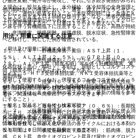
び血圧変動、発汗等が発現し、それに引き続き発熱がみられ
る場合は、投与を中止し、水分補給、体冷却等の全身管理と
他の制吐剤との併用において、通常、成人にはオランザピン
ともに、適切な処置を行うこと（本症発症時には、血清ＣＫ
として５ｍｇを１日１回経口投与する。なお、患者の状態に
上昇や白血球増加がみられることが多く、また、ミオグロビ
より適宜増量するが、１日量は１０ｍｇを超えないこと。
ン尿を伴う腎機能低下に注意すること）、なお、高熱が持続
し、意識障害、呼吸困難、循環虚脱、脱水症状、急性腎障害
用法・用量に関連する注意
へと移行し、死亡した例が報告されている。
（用法及び用量に関連する注意）
１１．１．４． 肝機能障害、黄疸：ＡＳＴ上昇（１．
５％）、ＡＬＴ上昇（２．５％）、γ−ＧＴＰ上昇（０．
７．１． 〈抗悪性腫瘍剤＜シスプラチン等＞投与に伴う消
７％）、Ａｌ−Ｐ上昇（頻度不明）等を伴う肝機能障害、黄
化器症状＜悪心・嘔吐＞〉本剤は、原則としてコルチコステ
疸（頻度不明）があらわれることがある。
ロイド、５−ＨＴ３受容体拮抗薬、ＮＫ１受容体拮抗薬等と
薬剤情報
併用して使用する（なお、併用するコルチコステロイド、５
１１．１．５． 痙攣（０．３％）：痙攣（強直間代性痙
−ＨＴ３受容体拮抗薬、ＮＫ１受容体拮抗薬等の用法及び用
薬剤写真、用法用量、効能効果や後発品の情報が一度に参照
攣、部分発作、ミオクロヌス発作等）があらわれることがあ
量については、各々の薬剤の電子添文等、最新の情報を参考
でき、関連情報へ簡単にアクセスができます。
る。
にすること）。
一般名、製品名どちらでも検索可能！
１１．１．６． 遅発性ジスキネジア（０．６％）：長期投
７．２． 〈抗悪性腫瘍剤＜シスプラチン等＞投与に伴う消
与により、不随意運動（特に口周部不随意運動）があらわ
※ ご使用いただく際に、必ず最新の添付文書および安全性
化器症状＜悪心・嘔吐＞〉原則として抗悪性腫瘍剤の投与前
れ、投与中止後も持続することがある。
情報も併せてご確認下さい。
に本剤を投与し、がん化学療法の各サイクルにおける本剤の
投与期間は６日間までを目安とすること。
１１．１．７． 横紋筋融解症（頻度不明）：筋肉痛、脱力
感、ＣＫ上昇、血中ミオグロビン上昇及び尿中ミオグロビン