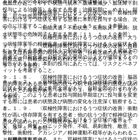
る日本人での本剤の有効性及び安全性は確立していない。
低血圧が起こりやすい状態（脱水、血液量減少、血圧降下剤
投与による治療等）を有する患者：治療初期に、めまい、頻
８．８． 〈双極性障害におけるうつ症状の改善〉双極性障
脈、起立性低血圧等があらわれることがある。
害におけるうつ症状を有する患者に本剤を投与する場合、次
の点に注意すること〔９．１．７、１５．１．３参照〕。
９．１．６． 〈効能共通〉不動状態、長期臥床、肥満、脱
水状態等の危険因子を有する患者〔１１．１．１０参照〕。
８．８．１． 〈双極性障害におけるうつ症状の改善〉大う
つ病性障害等の精神疾患（双極性障害におけるうつ症状を含
９．１．７． 〈双極性障害におけるうつ症状の改善〉自殺
む）を有する患者への抗うつ剤の投与により、２４歳以下の
念慮又は自殺企図の既往のある患者、自殺念慮のある患者：
患者で、自殺念慮、自殺企図の発現のリスクが増加するとの
自殺念慮、自殺企図があらわれることがある〔８．８、１
報告があるため、本剤の投与にあたっては、リスクとベネフ
５．１．３参照〕。
ィットを考慮すること。
９．１．８． 〈双極性障害におけるうつ症状の改善〉脳器
８．８．２． 〈双極性障害におけるうつ症状の改善〉うつ
質的障害のある患者：他の抗うつ剤で精神症状の悪化が認め
症状を有する患者は希死念慮があり、自殺企図のおそれがあ
られたとの報告がある〔８．８．３、８．８．５、９．１．
るので、このような患者は投与開始早期並びに投与量を変更
９参照〕。
する際には患者の状態及び病態の変化を注意深く観察するこ
と。
９．１．９． 〈双極性障害におけるうつ症状の改善〉衝動
性が高い併存障害を有する患者：他の抗うつ剤で精神症状の
８．８．３． 〈双極性障害におけるうつ症状の改善〉不
悪化が認められたとの報告がある〔８．８．３、８．８．
安、焦燥、興奮、パニック発作、不眠、易刺激性、敵意、攻
５、９．１．８参照〕。
撃性、衝動性、アカシジア／精神運動不穏等があらわれるこ
とが報告されている。また、双極性障害におけるうつ症状の
（肝機能障害患者）