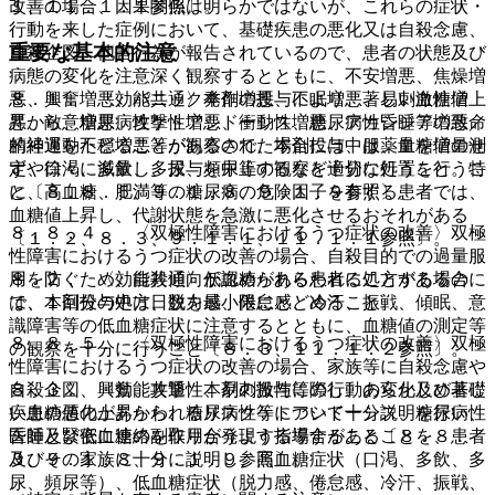
１、１１．１．１参照〕。
改善の場合、因果関係は明らかではないが、これらの症状・
行動を来した症例において、基礎疾患の悪化又は自殺念慮、
重要な基本的注意
自殺企図、他害行為が報告されているので、患者の状態及び
病態の変化を注意深く観察するとともに、不安増悪、焦燥増
８．１． 〈効能共通〉本剤の投与により、著しい血糖値上
悪、興奮増悪、パニック発作増悪、不眠増悪、易刺激性増
昇から、糖尿病性ケトアシドーシス、糖尿病性昏睡等の致命
悪、敵意増悪、攻撃性増悪、衝動性増悪、アカシジア増悪／
的経過をたどることがあるので、本剤投与中は、血糖値の測
精神運動不穏増悪等が観察された場合には、服薬量を増量せ
定や口渇、多飲、多尿、頻尿等の観察を十分に行うこと。特
ず、徐々に減量し、投与を中止するなど適切な処置を行うこ
に、高血糖、肥満等の糖尿病の危険因子を有する患者では、
と〔８．８．５、９．１．８、９．１．９参照〕。
血糖値上昇し、代謝状態を急激に悪化させるおそれがある
８．８．４． 〈双極性障害におけるうつ症状の改善〉双極
〔１．２、８．３、９．１．１、１１．１．１参照〕。
性障害におけるうつ症状の改善の場合、自殺目的での過量服
８．２． 〈効能共通〉低血糖があらわれることがあるの
用を防ぐため、自殺傾向が認められる患者に処方する場合に
で、本剤投与中は、脱力感、倦怠感、冷汗、振戦、傾眠、意
は、１回分の処方日数を最小限にとどめること。
識障害等の低血糖症状に注意するとともに、血糖値の測定等
８．８．５． 〈双極性障害におけるうつ症状の改善〉双極
の観察を十分に行うこと〔８．３、１１．１．２参照〕。
性障害におけるうつ症状の改善の場合、家族等に自殺念慮や
８．３． 〈効能共通〉本剤の投与に際し、あらかじめ著し
自殺企図、興奮、攻撃性、易刺激性等の行動の変化及び基礎
い血糖値の上昇から、糖尿病性ケトアシドーシス、糖尿病性
疾患の悪化があらわれるリスク等について十分説明を行い、
昏睡及び低血糖の副作用が発現する場合があることを、患者
医師と緊密に連絡を取り合うよう指導すること〔８．８．
及びその家族に十分に説明し、高血糖症状（口渇、多飲、多
３、９．１．８、９．１．９参照〕。
尿、頻尿等）、低血糖症状（脱力感、倦怠感、冷汗、振戦、