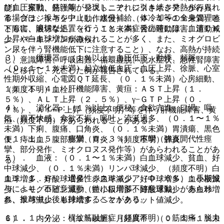
び血圧変動、発汗等が発現し、それに引き続き発熱がみられ
能）、振戦、筋強剛、ジストニア、ジスキネジア、歩行異
る場合は、投与を中止し、水分補給、体冷却等の全身管理と
常、ブラジキネジア（動作緩慢）、（０．１〜１％未満）嚥
ともに、適切な処置を行うこと（本症発症時には、血清ＣＫ
下障害、眼球挙上、（０．１％未満）舌の運動障害、運動減
上昇や白血球増加がみられることが多く、また、ミオグロビ
少、パーキンソン病徴候。
ン尿を伴う腎機能低下に注意すること）、なお、高熱が持続
３）． 循環器：（１％以上）血圧低下、動悸、頻脈、
し、意識障害、呼吸困難、循環虚脱、脱水症状、急性腎障害
（０．１〜１％未満）起立性低血圧、血圧上昇、徐脈、心室
へと移行し、死亡した例が報告されている。
性期外収縮、心電図ＱＴ延長、（０．１％未満）心房細動、
１１．１．４． 肝機能障害、黄疸：ＡＳＴ上昇（１．
（頻度不明）血栓。
５％）、ＡＬＴ上昇（２．５％）、γ−ＧＴＰ上昇（０．
４）． 消化器：（１％以上）便秘、食欲亢進、口渇、嘔
７％）、Ａｌ−Ｐ上昇（頻度不明）等を伴う肝機能障害、黄
気、胃不快感、食欲不振、嘔吐、流涎過多、（０．１〜１％
疸（頻度不明）があらわれることがある。
未満）下痢、腹痛、口角炎、（０．１％未満）胃潰瘍、黒色
１１．１．５． 痙攣（０．３％）：痙攣（強直間代性痙
便、痔出血、腹部膨満、胃炎、（頻度不明）膵炎。
攣、部分発作、ミオクロヌス発作等）があらわれることがあ
５）． 血液：（０．１〜１％未満）白血球減少、貧血、好
る。
中球減少、（０．１％未満）リンパ球減少、（頻度不明）白
１１．１．６． 遅発性ジスキネジア（０．６％）：長期投
血球増多、好酸球増多、赤血球減少、好中球増多、血小板減
与により、不随意運動（特に口周部不随意運動）があらわ
少、ヘモグロビン減少、血小板増多、好酸球減少、赤血球増
れ、投与中止後も持続することがある。
多、単球減少、単球増多、ヘマトクリット値減少。
１１．１．７． 横紋筋融解症（頻度不明）：筋肉痛、脱力
６）． 内分泌：（１％以上）月経異常、（０．１〜１％未