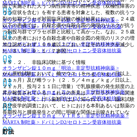
MARTA 制吐薬 > ドパミンD2/セロトニン受容体拮抗薬
国で実施された大うつ病性障害等の精神疾患（双極性障害の
うつ症状を含む）を有する患者を対象とした、複数の抗うつ
剤の短期プラセボ対照臨床試験の検討結果において、２４歳
オランザピン錠１０ｍｇ「日新」
非定型抗精神病薬 >
以下の患者では、自殺念慮や自殺企図の発現のリスクが抗う
MARTA 制吐薬 > ドパミンD2/セロトニン受容体拮抗薬
つ剤投与群でプラセボ群と比較して高かった。なお、２５歳
以上の患者における自殺念慮や自殺企図の発現のリスクの増
オランザピン錠１０ｍｇ「ニプロ」
非定型抗精神病薬 >
加は認められず、６５歳以上においてはそのリスクが減少し
MARTA 制吐薬 > ドパミンD2/セロトニン受容体拮抗薬
た〔８．８、９．１．７参照〕。
１５．２． 非臨床試験に基づく情報
オランザピン錠１０ｍｇ「明治」
非定型抗精神病薬 >
がん原性試験において、雌マウス（８ｍｇ／ｋｇ／日以上、
MARTA 制吐薬 > ドパミンD2/セロトニン受容体拮抗薬
２１ヵ月）及び雌ラット（２．５／４ｍｇ／ｋｇ／日以上、
２１ヵ月、投与２１１日に増量）で乳腺腫瘍の発生頻度の上
オランザピン錠１０ｍｇ「ヨシトミ」
非定型抗精神病薬 >
昇が報告されている。これらの所見は、プロラクチンに関連
MARTA 制吐薬 > ドパミンD2/セロトニン受容体拮抗薬
した変化として、げっ歯類ではよく知られている。臨床試験
及び疫学的調査において、ヒトにおける本剤あるいは類薬の
長期投与と腫瘍発生との間に明確な関係は示唆されていな
オランザピン錠１０ｍｇ「ＶＴＲＳ」
非定型抗精神病薬 >
い。
MARTA 制吐薬 > ドパミンD2/セロトニン受容体拮抗薬
貯法