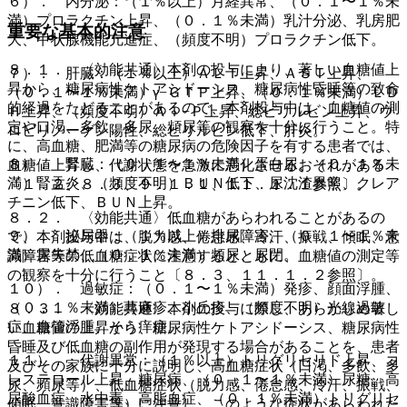
６）． 内分泌：（１％以上）月経異常、（０．１〜１％未
満）プロラクチン上昇、（０．１％未満）乳汁分泌、乳房肥
重要な基本的注意
大、甲状腺機能亢進症、（頻度不明）プロラクチン低下。
８．１． 〈効能共通〉本剤の投与により、著しい血糖値上
７）． 肝臓：（１％以上）ＡＬＴ上昇、ＡＳＴ上昇、
昇から、糖尿病性ケトアシドーシス、糖尿病性昏睡等の致命
（０．１〜１％未満）γ−ＧＴＰ上昇、（０．１％未満）ＬＤ
的経過をたどることがあるので、本剤投与中は、血糖値の測
Ｈ上昇、（頻度不明）Ａｌ−Ｐ上昇、総ビリルビン上昇、ウ
定や口渇、多飲、多尿、頻尿等の観察を十分に行うこと。特
ロビリノーゲン陽性、総ビリルビン低下、肝炎。
に、高血糖、肥満等の糖尿病の危険因子を有する患者では、
８）． 腎臓：（０．１〜１％未満）蛋白尿、（０．１％未
血糖値上昇し、代謝状態を急激に悪化させるおそれがある
満）腎盂炎、（頻度不明）ＢＵＮ低下、尿沈渣異常、クレア
〔１．２、８．３、９．１．１、１１．１．１参照〕。
チニン低下、ＢＵＮ上昇。
８．２． 〈効能共通〉低血糖があらわれることがあるの
９）． 泌尿器：（１％以上）排尿障害、（０．１〜１％未
で、本剤投与中は、脱力感、倦怠感、冷汗、振戦、傾眠、意
満）尿失禁、（０．１％未満）頻尿、尿閉。
識障害等の低血糖症状に注意するとともに、血糖値の測定等
の観察を十分に行うこと〔８．３、１１．１．２参照〕。
１０）． 過敏症：（０．１〜１％未満）発疹、顔面浮腫、
（０．１％未満）蕁麻疹、小丘疹、（頻度不明）光線過敏
８．３． 〈効能共通〉本剤の投与に際し、あらかじめ著し
症、血管浮腫、そう痒症。
い血糖値の上昇から、糖尿病性ケトアシドーシス、糖尿病性
昏睡及び低血糖の副作用が発現する場合があることを、患者
１１）． 代謝異常：（１％以上）トリグリセリド上昇、コ
及びその家族に十分に説明し、高血糖症状（口渇、多飲、多
レステロール上昇、糖尿病、（０．１〜１％未満）尿糖、高
尿、頻尿等）、低血糖症状（脱力感、倦怠感、冷汗、振戦、
尿酸血症、水中毒、高脂血症、（０．１％未満）トリグリセ
傾眠、意識障害等）に注意し、このような症状があらわれた