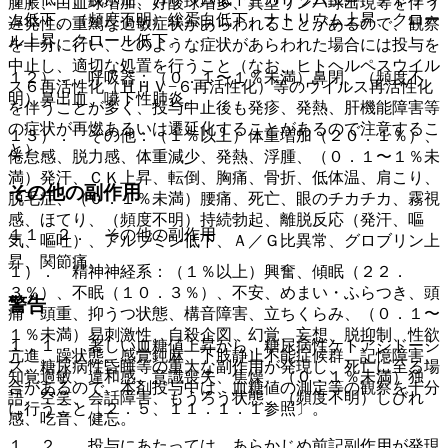
腫脹、白血球増加、好酸球増多、異型リンパ球出現等を伴う
ム低下、（頻度不明）総蛋白低下、ナトリウム上昇、クロー
遅発性の重篤な過敏症状があらわれることがあるので、観察
ル上昇、クロール低下。
を十分に行い、このような症状があらわれた場合には投与を
中止し、適切な処置を行うこと（なお、ヒトヘルペスウイル
１２）． 呼吸器：（０．１〜１％未満）鼻閉、（頻度不
ス６再活性化（ＨＨＶ−６再活性化）等のウイルス再活性化
明）鼻出血、嚥下性肺炎。
を伴うことが多く、投与中止後も発疹、発熱、肝機能障害等
の症状が再燃あるいは遷延化することがあるので注意するこ
１３）． その他：（１％以上）体重増加（２０．１％）、
と）。
倦怠感、脱力感、体重減少、発熱、浮腫、（０．１〜１％未
満）発汗、ＣＫ上昇、転倒、胸痛、骨折、低体温、肩こり、
その他の副作用
脱毛症、（０．１％未満）腰痛、死亡、眼のチカチカ、霧視
感、ほてり、（頻度不明）持続勃起、離脱反応（発汗、嘔
１１．２． その他の副作用
気、嘔吐）、アルブミン低下、Ａ／Ｇ比異常、グロブリン上
昇、関節痛。
１）． 精神神経系：（１％以上）興奮、傾眠（２２．
３％）、不眠（１０．３％）、不安、めまい・ふらつき、頭
警告
痛・頭重、抑うつ状態、構音障害、立ちくらみ、（０．１〜
１％未満）易刺激性、自殺企図、幻覚、妄想、脱抑制、性欲
１．１． 著しい血糖値上昇から、糖尿病性ケトアシドーシ
亢進、躁状態、感覚鈍麻、下肢静止不能症候群、記憶障害、
ス、糖尿病性昏睡等の重大な副作用が発現し、死亡に至る場
知覚過敏、違和感、意識喪失、焦燥、（０．１％未満）独
合があるので、本剤投与中は、血糖値の測定等の観察を十分
語、空笑、会話障害、もうろう状態、（頻度不明）しびれ
に行うこと〔２．５、１１．１．１参照〕。
感、吃音、健忘。
１．２． 投与にあたっては、あらかじめ前記副作用が発現