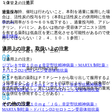
１３．２． 処置
（保管上の注意）
過量投与時、催吐は行わないこと。本剤を過量に服用した場
室温保存。
合は、活性炭の投与を行う（本剤は活性炭との併用時に生物
ホーム
学的利用率が５０〜６０％低下する）。過量投与時、アドレ
ナリン、ドパミン、あるいは他のβ−受容体アゴニスト活性
を有する薬剤は低血圧を更に悪化させる可能性があるので使
薬剤情報
用してはならない〔２．４、１０．１参照〕。
適用上の注意、取扱い上の注意
オランザピン錠１０ｍｇ「三和」
（適用上の注意）
ジプレキサ錠１０ｍｇ
非定型抗精神病薬 > MARTA 制吐薬 >
１４．１． 薬剤交付時の注意
ドパミンD2/セロトニン受容体拮抗薬
ＰＴＰ包装の薬剤はＰＴＰシートから取り出して服用するよ
う指導すること（ＰＴＰシートの誤飲により、硬い鋭角部が
オランザピン錠１０ｍｇ「ＤＳＥＰ」
非定型抗精神病薬 >
食道粘膜へ刺入し、更には穿孔をおこして縦隔洞炎等の重篤
MARTA 制吐薬 > ドパミンD2/セロトニン受容体拮抗薬
な合併症を併発することがある）。
その他の注意
オランザピン錠１０ｍｇ「ＪＧ」
非定型抗精神病薬 >
MARTA 制吐薬 > ドパミンD2/セロトニン受容体拮抗薬