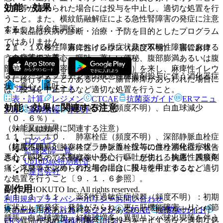
効能・効果
上昇等が認められた場合には投与を中止し、適切な処置を行
うこと。また、横紋筋融解症による急性腎障害の発症に注意
１）． 統合失調症。
すること。
※本製品は疾病の診断・治療・予防を目的としたプログラム
ではありません。
２）． 双極性障害における躁症状及び双極性障害における
１１．１．８． 麻痺性イレウス（頻度不明）：腸管麻痺
うつ症状の改善。
（食欲不振、悪心・嘔吐、著しい便秘、腹部膨満あるいは腹
部弛緩及び腸内容物うっ滞等の症状）を来し、麻痺性イレウ
３）． シスプラチン等の抗悪性腫瘍剤投与に伴う消化器症
スに移行することがあるので、腸管麻痺があらわれた場合に
状＜悪心・嘔吐＞。
ホーム
ノート
は、投与を中止するなど適切な処置を行うこと。
表・計算
レジメン
CTCAE
抗菌薬ガイド
ERマニュ
効能・効果に関連する注意
１１．１．９． 無顆粒球症（頻度不明）、白血球減少
アル
薬剤情報
ポスト
（０．６％）。
（効能又は効果に関連する注意）
新規登録
１１．１．１０． 肺塞栓症（頻度不明）、深部静脈血栓症
ログイン
〈抗悪性腫瘍剤＜シスプラチン等＞投与に伴う消化器症状＜
（頻度不明）：肺塞栓症、静脈血栓症等の血栓塞栓症が報告
監修医師一覧
悪心・嘔吐＞〉本剤は強い悪心、嘔吐が生じる抗悪性腫瘍剤
されているので、観察を十分に行い、息切れ、胸痛、四肢疼
UpToDate特別割引
（シスプラチン等）の投与の場合に限り使用すること。
痛、浮腫等が認められた場合には、投与を中止するなど適切
運営会社
な処置を行うこと〔９．１．６参照〕。
副作用
© 2021 HOKUTO Inc. All rights reserved.
１１．１．１１． 薬剤性過敏症症候群（頻度不明）：初期
利用規約
プライバシーポリシー
お問い合わせ
症状として発疹、発熱がみられ、更に肝機能障害、リンパ節
ホーム
表・計算
レジメン
CTCAE
抗菌薬ガイド
次の副作用があらわれることがあるので、観察を十分に行
腫脹、白血球増加、好酸球増多、異型リンパ球出現等を伴う
い、異常が認められた場合には投与を中止するなど適切な処
ERマニュアル
薬剤情報
ポスト