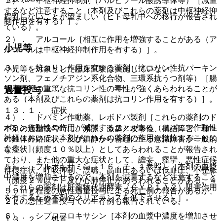
１）． 中枢神経抑制剤（バルビツール酸誘導体等）［減量
するなど注意すること（本剤及びこれらの薬剤は中枢神経抑
授乳しないことが望ましい（ヒト母乳中への移行が報告され
制作用を有する）］。
ている）。
２）． アルコール［相互に作用を増強することがある（ア
小児等
ルコールは中枢神経抑制作用を有する）］。
３）． 抗コリン作用を有する薬剤（抗コリン性抗パーキン
小児等を対象とした臨床試験は実施していない。
ソン剤、フェノチアジン系化合物、三環系抗うつ剤等）［腸
管麻痺等の重篤な抗コリン性の毒性が強くあらわれることが
過量投与
ある（本剤及びこれらの薬剤は抗コリン作用を有する）］。
１３．１． 症状
４）． ドパミン作動薬、レボドパ製剤［これらの薬剤のド
パミン作動性の作用が減弱することがある（ドパミン作動性
本剤の過量投与時に、頻脈、激越／攻撃性、構語障害、種々
神経において、本剤がこれらの薬剤の作用に拮抗することに
の錐体外路症状、及び鎮静から昏睡に至る意識障害が一般的
よる）］。
な症状（頻度１０％以上）としてあらわれることが報告され
ており、また他の重大な症状として、譫妄、痙攣、悪性症候
５）． フルボキサミン〔１６．７．１参照〕［本剤の血漿
群様症状、呼吸抑制、誤嚥、高血圧あるいは低血圧、不整脈
中濃度を増加させるので、本剤を減量するなど注意すること
（頻度２％以下）及び心肺停止があらわれることがある。４
（これらの薬剤は肝薬物代謝酵素（ＣＹＰ１Ａ２）阻害作用
５０ｍｇ程度の急性過量投与による死亡例の報告があるが、
を有するため本剤のクリアランスを低下させる）］。
２ｇの急性過量投与での生存例も報告されている。
６）． シプロフロキサシン［本剤の血漿中濃度を増加させ
１３．２． 処置