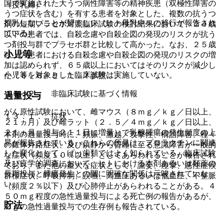
国で実施された大うつ病性障害等の精神疾患（双極性障害の
（授乳婦）
うつ症状を含む）を有する患者を対象とした、複数の抗うつ
授乳しないことが望ましい（ヒト母乳中への移行が報告され
剤の短期プラセボ対照臨床試験の検討結果において、２４歳
ている）。
以下の患者では、自殺念慮や自殺企図の発現のリスクが抗う
つ剤投与群でプラセボ群と比較して高かった。なお、２５歳
小児等
以上の患者における自殺念慮や自殺企図の発現のリスクの増
加は認められず、６５歳以上においてはそのリスクが減少し
小児等を対象とした臨床試験は実施していない。
た〔８．８、９．１．７参照〕。
１５．２． 非臨床試験に基づく情報
過量投与
がん原性試験において、雌マウス（８ｍｇ／ｋｇ／日以上、
１３．１． 症状
２１ヵ月）及び雌ラット（２．５／４ｍｇ／ｋｇ／日以上、
２１ヵ月、投与２１１日に増量）で乳腺腫瘍の発生頻度の上
本剤の過量投与時に、頻脈、激越／攻撃性、構語障害、種々
昇が報告されている。これらの所見は、プロラクチンに関連
の錐体外路症状、及び鎮静から昏睡に至る意識障害が一般的
した変化として、げっ歯類ではよく知られている。臨床試験
な症状（頻度１０％以上）としてあらわれることが報告され
及び疫学的調査において、ヒトにおける本剤あるいは類薬の
ており、また他の重大な症状として、譫妄、痙攣、悪性症候
長期投与と腫瘍発生との間に明確な関係は示唆されていな
群様症状、呼吸抑制、誤嚥、高血圧あるいは低血圧、不整脈
い。
（頻度２％以下）及び心肺停止があらわれることがある。４
５０ｍｇ程度の急性過量投与による死亡例の報告があるが、
貯法
２ｇの急性過量投与での生存例も報告されている。