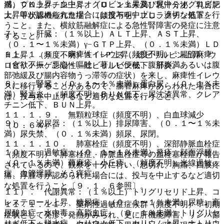
感、ＣＫ上昇、血中ミオグロビン上昇及び尿中ミオグロビン
満）プロラクチン上昇、（０．１％未満）乳汁分泌、乳房肥
上昇等が認められた場合には投与を中止し、適切な処置を行
大、甲状腺機能亢進症、（頻度不明）プロラクチン低下。
うこと。また、横紋筋融解症による急性腎障害の発症に注意
７）． 肝臓：（１％以上）ＡＬＴ上昇、ＡＳＴ上昇、
すること。
（０．１〜１％未満）γ−ＧＴＰ上昇、（０．１％未満）ＬＤ
１１．１．８． 麻痺性イレウス（頻度不明）：腸管麻痺
Ｈ上昇、（頻度不明）Ａｌ−Ｐ上昇、総ビリルビン上昇、ウ
（食欲不振、悪心・嘔吐、著しい便秘、腹部膨満あるいは腹
ロビリノーゲン陽性、総ビリルビン低下、肝炎。
部弛緩及び腸内容物うっ滞等の症状）を来し、麻痺性イレウ
８）． 腎臓：（０．１〜１％未満）蛋白尿、（０．１％未
スに移行することがあるので、腸管麻痺があらわれた場合に
満）腎盂炎、（頻度不明）ＢＵＮ低下、尿沈渣異常、クレア
は、投与を中止するなど適切な処置を行うこと。
チニン低下、ＢＵＮ上昇。
１１．１．９． 無顆粒球症（頻度不明）、白血球減少
９）． 泌尿器：（１％以上）排尿障害、（０．１〜１％未
（０．６％）。
満）尿失禁、（０．１％未満）頻尿、尿閉。
１１．１．１０． 肺塞栓症（頻度不明）、深部静脈血栓症
１０）． 過敏症：（０．１〜１％未満）発疹、顔面浮腫、
（頻度不明）：肺塞栓症、静脈血栓症等の血栓塞栓症が報告
（０．１％未満）蕁麻疹、小丘疹、（頻度不明）光線過敏
されているので、観察を十分に行い、息切れ、胸痛、四肢疼
症、血管浮腫、そう痒症。
痛、浮腫等が認められた場合には、投与を中止するなど適切
な処置を行うこと〔９．１．６参照〕。
１１）． 代謝異常：（１％以上）トリグリセリド上昇、コ
レステロール上昇、糖尿病、（０．１〜１％未満）尿糖、高
１１．１．１１． 薬剤性過敏症症候群（頻度不明）：初期
尿酸血症、水中毒、高脂血症、（０．１％未満）トリグリセ
症状として発疹、発熱がみられ、更に肝機能障害、リンパ節
リド低下、脱水症、カリウム低下、カリウム上昇、ナトリウ