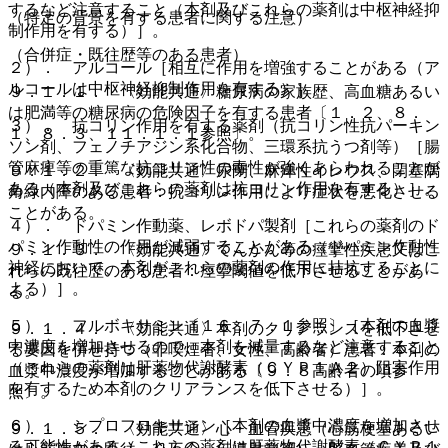
するなど注意すること（本剤及びこれらの薬剤は中枢神経抑
（特定の背景を有する患者に関する注意）
制作用を有する）］。
（合併症・既往歴等のある患者）
２）． アルコール［相互に作用を増強することがある（ア
ルコールは中枢神経抑制作用を有する）］。
９．１．１． 〈効能共通〉糖尿病の家族歴、高血糖あるい
は肥満等の糖尿病の危険因子を有する患者〔１．２、８．
３）． 抗コリン作用を有する薬剤（抗コリン性抗パーキン
１、８．３、１１．１．１参照〕。
ソン剤、フェノチアジン系化合物、三環系抗うつ剤等）［腸
管麻痺等の重篤な抗コリン性の毒性が強くあらわれることが
９．１．２． 〈効能共通〉尿閉、麻痺性イレウス、閉塞隅
ある（本剤及びこれらの薬剤は抗コリン作用を有する）］。
角緑内障のある患者：抗コリン作用により症状を悪化させる
ことがある。
４）． ドパミン作動薬、レボドパ製剤［これらの薬剤のド
パミン作動性の作用が減弱することがある（ドパミン作動性
９．１．３． 〈効能共通〉てんかん等の痙攣性疾患又はこ
神経において、本剤がこれらの薬剤の作用に拮抗することに
れらの既往歴のある患者：痙攣閾値を低下させることがあ
よる）］。
る。
５）． フルボキサミン〔１６．７．１参照〕［本剤の血漿
９．１．４． 〈効能共通〉本剤のクリアランスを低下させ
中濃度を増加させるので、本剤を減量するなど注意すること
る要因を併せ持つ（非喫煙者、女性、高齢者）患者：本剤の
（これらの薬剤は肝薬物代謝酵素（ＣＹＰ１Ａ２）阻害作用
血漿中濃度が増加することがある〔９．８高齢者の項参
を有するため本剤のクリアランスを低下させる）］。
照〕。
６）． シプロフロキサシン［本剤の血漿中濃度を増加させ
９．１．５． 〈効能共通〉心・血管疾患（心筋梗塞あるい
る可能性がある（これらの薬剤は肝薬物代謝酵素（ＣＹＰ１