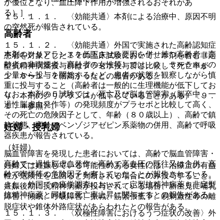
が優位となり、血圧降下作用が増強されるおそれがあ
る）］。
１５．１．１． 〈効能共通〉本剤による治療中、原因不明
の突然死が報告されている。
高齢者
１５．１．２． 〈効能共通〉外国で実施された高齢認知症
本剤のクリアランスを低下させる要因を併せ持つ高齢者（高
患者を対象とした１７の臨床試験において、本剤を含む非定
齢者の非喫煙者、高齢者の女性等）では、２．５〜５ｍｇの
型抗精神病薬投与群はプラセボ投与群と比較して死亡率が
少量から投与を開始するなど、患者の状態を観察しながら慎
１．６〜１．７倍高かったとの報告がある。
重に投与すること（高齢者は一般的に生理機能が低下してお
なお、本剤の５試験では、死亡及び脳血管障害（脳卒中、一
り、本剤のクリアランスが低下していることがある）〔９．
過性脳虚血発作等）の発現頻度がプラセボと比較して高く、
１．４参照〕。
その死亡の危険因子として、年齢（８０歳以上）、高齢で鎮
静状態、高齢でベンゾジアゼピン系薬物の併用、高齢で呼吸
妊婦・授乳婦
器疾患が報告されている。
（妊婦）
脳血管障害を発現した患者においては、高齢で脳血管障害・
高齢で一過性脳虚血発作・高齢で高血圧の既往又は合併、高
妊婦又は妊娠している可能性のある女性には、治療上の有益
齢で喫煙等の危険因子を有していたことが報告されている。
性が危険性を上回ると判断される場合にのみ投与すること。
また、外国での疫学調査において、定型抗精神病薬も非定型
妊娠後期に抗精神病薬が投与されている場合、新生児に哺乳
抗精神病薬と同様に死亡率上昇に関与するとの報告がある。
障害、傾眠、呼吸障害、振戦、筋緊張低下、易刺激性等の離
脱症状や錐体外路症状があらわれたとの報告がある。
１５．１．３． 〈双極性障害におけるうつ症状の改善〉外