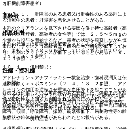
（肝機能障害患者）
る）］。
９．３．１． 肝障害のある患者又は肝毒性のある薬剤によ
高齢者
る治療中の患者：肝障害を悪化させることがある。
本剤のクリアランスを低下させる要因を併せ持つ高齢者（高
相互作用
齢者の非喫煙者、高齢者の女性等）では、２．５〜５ｍｇの
少量から投与を開始するなど、患者の状態を観察しながら慎
本剤の代謝には肝薬物代謝酵素ＣＹＰ１Ａ２が関与してい
重に投与すること（高齢者は一般的に生理機能が低下してお
る。また、ＣＹＰ２Ｄ６も関与していると考えられている
り、本剤のクリアランスが低下していることがある）〔９．
〔１６．４．１参照〕。
１．４参照〕。
１０．１． 併用禁忌：
妊婦・授乳婦
アドレナリン＜アナフィラキシー救急治療・歯科浸潤又は伝
（妊婦）
達麻酔除く＞＜ボスミン＞〔２．４、１３．２参照〕［アド
レナリンの作用を逆転させ重篤な血圧降下を起こすことがあ
妊婦又は妊娠している可能性のある女性には、治療上の有益
る（アドレナリンはアドレナリン作動性α、β−受容体の刺激
性が危険性を上回ると判断される場合にのみ投与すること。
剤であり、本剤のα−受容体遮断作用によりβ−受容体刺激作
妊娠後期に抗精神病薬が投与されている場合、新生児に哺乳
用が優位となり、血圧降下作用が増強される）］。
障害、傾眠、呼吸障害、振戦、筋緊張低下、易刺激性等の離
脱症状や錐体外路症状があらわれたとの報告がある。
１０．２． 併用注意：
（授乳婦）