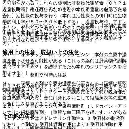
る可能性がある（これらの薬剤は肝薬物代謝酵素（ＣＹＰ１
Ａ２）阻害作用を有するため本剤のクリアランスを低下させ
過量投与時、催吐は行わないこと。本剤を過量に服用した場
る）］。
合は、活性炭の投与を行う（本剤は活性炭との併用時に生物
学的利用率が５０〜６０％低下する）。過量投与時、アドレ
７）． カルバマゼピン〔１６．７．２参照〕［本剤の血漿
ナリン、ドパミン、あるいは他のβ−受容体アゴニスト活性
中濃度を低下させる（これらの薬剤は肝薬物代謝酵素（ＣＹ
を有する薬剤は低血圧を更に悪化させる可能性があるので使
Ｐ１Ａ２）を誘導するため本剤のクリアランスを増加させ
用してはならない〔２．４、１０．１参照〕。
る）］。
適用上の注意、取扱い上の注意
８）． オメプラゾール、リファンピシン［本剤の血漿中濃
度を低下させる可能性がある（これらの薬剤は肝薬物代謝酵
（適用上の注意）
素（ＣＹＰ１Ａ２）を誘導するため本剤のクリアランスを増
加させる）］。
１４．１． 薬剤交付時の注意
９）． 喫煙［本剤の血漿中濃度を低下させる（喫煙は肝薬
ＰＴＰ包装の薬剤はＰＴＰシートから取り出して服用するよ
物代謝酵素（ＣＹＰ１Ａ２）を誘導するため本剤のクリアラ
う指導すること（ＰＴＰシートの誤飲により、硬い鋭角部が
ンスを増加させる）］。
食道粘膜へ刺入し、更には穿孔をおこして縦隔洞炎等の重篤
な合併症を併発することがある）。
１０）． アドレナリン含有歯科麻酔剤（リドカイン・アド
レナリン歯科麻酔剤）［重篤な血圧降下を起こすことがある
その他の注意
（アドレナリンはアドレナリン作動性α、β−受容体の刺激剤
であり、本剤のα−受容体遮断作用によりβ−受容体刺激作用
１５．１． 臨床使用に基づく情報