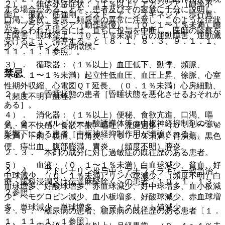
２）． 錐体外路症状：（１％以上）アカシジア（静坐不
する場合があることを、患者及びその家族に十分に説明し、
能）、振戦、筋強剛、ジストニア、ジスキネジア、歩行異
口渇、多飲、多尿、頻尿等の異常に注意し、このような症状
常、ブラジキネジア（動作緩慢）、（０．１〜１％未満）嚥
があらわれた場合には、直ちに投与を中断し、医師の診察を
下障害、眼球挙上、（０．１％未満）舌の運動障害、運動減
受けるよう、指導すること〔８．１、８．３、９．１．１、
少、パーキンソン病徴候。
１１．１．１参照〕。
３）． 循環器：（１％以上）血圧低下、動悸、頻脈、
禁忌
（０．１〜１％未満）起立性低血圧、血圧上昇、徐脈、心室
性期外収縮、心電図ＱＴ延長、（０．１％未満）心房細動、
２．１． 昏睡状態の患者［昏睡状態を悪化させるおそれが
（頻度不明）血栓。
ある］。
４）． 消化器：（１％以上）便秘、食欲亢進、口渇、嘔
２．２． バルビツール酸誘導体等の中枢神経抑制剤の強い
気、胃不快感、食欲不振、嘔吐、流涎過多、（０．１〜１％
影響下にある患者［中枢神経抑制作用が増強される］。
未満）下痢、腹痛、口角炎、（０．１％未満）胃潰瘍、黒色
便、痔出血、腹部膨満、胃炎、（頻度不明）膵炎。
２．３． 本剤の成分に対し過敏症の既往歴のある患者。
５）． 血液：（０．１〜１％未満）白血球減少、貧血、好
２．４． アドレナリン投与中＜アナフィラキシー救急治
中球減少、（０．１％未満）リンパ球減少、（頻度不明）白
療・歯科浸潤又は伝達麻酔除く＞の患者〔１０．１、１３．
血球増多、好酸球増多、赤血球減少、好中球増多、血小板減
２参照〕。
少、ヘモグロビン減少、血小板増多、好酸球減少、赤血球増
多、単球減少、単球増多、ヘマトクリット値減少。
２．５． 糖尿病の患者、糖尿病の既往歴のある患者〔１．
１、１１．１．１参照〕。