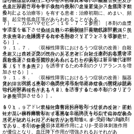
は心筋虚血の既往、心不全、伝導異常等）、脳血管疾患及び
Ａ２）阻害作用を有するため本剤のクリアランスを低下させ
低血圧が起こりやすい状態（脱水、血液量減少、血圧降下剤
る）］。
投与による治療等）を有する患者：治療初期に、めまい、頻
脈、起立性低血圧等があらわれることがある。
７）． カルバマゼピン〔１６．７．２参照〕［本剤の血漿
中濃度を低下させる（これらの薬剤は肝薬物代謝酵素（ＣＹ
９．１．６． 〈効能共通〉不動状態、長期臥床、肥満、脱
Ｐ１Ａ２）を誘導するため本剤のクリアランスを増加させ
水状態等の危険因子を有する患者〔１１．１．１０参照〕。
る）］。
９．１．７． 〈双極性障害におけるうつ症状の改善〉自殺
８）． オメプラゾール、リファンピシン［本剤の血漿中濃
念慮又は自殺企図の既往のある患者、自殺念慮のある患者：
度を低下させる可能性がある（これらの薬剤は肝薬物代謝酵
自殺念慮、自殺企図があらわれることがある〔８．８、１
素（ＣＹＰ１Ａ２）を誘導するため本剤のクリアランスを増
５．１．３参照〕。
加させる）］。
９．１．８． 〈双極性障害におけるうつ症状の改善〉脳器
９）． 喫煙［本剤の血漿中濃度を低下させる（喫煙は肝薬
質的障害のある患者：他の抗うつ剤で精神症状の悪化が認め
物代謝酵素（ＣＹＰ１Ａ２）を誘導するため本剤のクリアラ
られたとの報告がある〔８．８．３、８．８．５、９．１．
ンスを増加させる）］。
９参照〕。
１０）． アドレナリン含有歯科麻酔剤（リドカイン・アド
９．１．９． 〈双極性障害におけるうつ症状の改善〉衝動
レナリン歯科麻酔剤）［重篤な血圧降下を起こすことがある
性が高い併存障害を有する患者：他の抗うつ剤で精神症状の
（アドレナリンはアドレナリン作動性α、β−受容体の刺激剤
悪化が認められたとの報告がある〔８．８．３、８．８．
であり、本剤のα−受容体遮断作用によりβ−受容体刺激作用
５、９．１．８参照〕。
が優位となり、血圧降下作用が増強されるおそれがあ