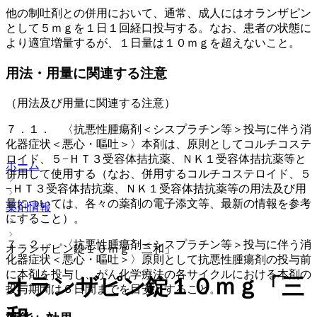
他の制吐剤との併用において、通常、成人にはオランザピン
として５ｍｇを１日１回経口投与する。なお、患者の状態に
より適宜増量するが、１日量は１０ｍｇを超えないこと。
用法・用量に関連する注意
（用法及び用量に関連する注意）
７．１． 〈抗悪性腫瘍剤＜シスプラチン等＞投与に伴う消
化器症状＜悪心・嘔吐＞〉本剤は、原則としてコルチコステ
ロイド、５−ＨＴ３受容体拮抗薬、ＮＫ１受容体拮抗薬等と
ホーム
併用して使用する（なお、併用するコルチコステロイド、５
−ＨＴ３受容体拮抗薬、ＮＫ１受容体拮抗薬等の用法及び用
量については、各々の薬剤の電子添文等、最新の情報を参考
薬剤情報
にすること）。
７．２． 〈抗悪性腫瘍剤＜シスプラチン等＞投与に伴う消
オランザピン錠１０ｍｇ「三和」
化器症状＜悪心・嘔吐＞〉原則として抗悪性腫瘍剤の投与前
に本剤を投与し、がん化学療法の各サイクルにおける本剤の
オランザピン錠１０ｍｇ「三
投与期間は６日間までを目安とすること。