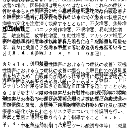
改善の場合、因果関係は明らかではないが、これらの症状・
９．３．１． 肝障害のある患者又は肝毒性のある薬剤によ
行動を来した症例において、基礎疾患の悪化又は自殺念慮、
る治療中の患者：肝障害を悪化させることがある。
自殺企図、他害行為が報告されているので、患者の状態及び
病態の変化を注意深く観察するとともに、不安増悪、焦燥増
相互作用
悪、興奮増悪、パニック発作増悪、不眠増悪、易刺激性増
悪、敵意増悪、攻撃性増悪、衝動性増悪、アカシジア増悪／
本剤の代謝には肝薬物代謝酵素ＣＹＰ１Ａ２が関与してい
精神運動不穏増悪等が観察された場合には、服薬量を増量せ
る。また、ＣＹＰ２Ｄ６も関与していると考えられている
ず、徐々に減量し、投与を中止するなど適切な処置を行うこ
〔１６．４．１参照〕。
と〔８．８．５、９．１．８、９．１．９参照〕。
１０．１． 併用禁忌：
８．８．４． 〈双極性障害におけるうつ症状の改善〉双極
性障害におけるうつ症状の改善の場合、自殺目的での過量服
アドレナリン＜アナフィラキシー救急治療・歯科浸潤又は伝
用を防ぐため、自殺傾向が認められる患者に処方する場合に
達麻酔除く＞＜ボスミン＞〔２．４、１３．２参照〕［アド
は、１回分の処方日数を最小限にとどめること。
レナリンの作用を逆転させ重篤な血圧降下を起こすことがあ
る（アドレナリンはアドレナリン作動性α、β−受容体の刺激
８．８．５． 〈双極性障害におけるうつ症状の改善〉双極
剤であり、本剤のα−受容体遮断作用によりβ−受容体刺激作
性障害におけるうつ症状の改善の場合、家族等に自殺念慮や
用が優位となり、血圧降下作用が増強される）］。
自殺企図、興奮、攻撃性、易刺激性等の行動の変化及び基礎
疾患の悪化があらわれるリスク等について十分説明を行い、
１０．２． 併用注意：
医師と緊密に連絡を取り合うよう指導すること〔８．８．
３、９．１．８、９．１．９参照〕。
１）． 中枢神経抑制剤（バルビツール酸誘導体等）［減量