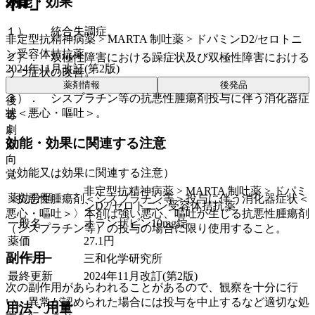
和」
効能・効果
１）． 統合失調症。
非定型抗精神病薬 > MARTA 制吐薬 > ドパミンD2/セロトニ
ン受容体拮抗薬
２）． 双極性障害における躁症状及び双極性障害における
2024年11月改訂(第2版)
うつ症状の改善。
薬剤情報
後発品
３）． シスプラチン等の抗悪性腫瘍剤投与に伴う消化器症
後
状＜悪心・嘔吐＞。
毒
劇
効能・効果に関連する注意
麻
向
（効能又は効果に関連する注意）
覚
非定型抗精神病薬 > MARTA 制吐薬 > ドパミ
薬効分類
〈抗悪性腫瘍剤＜シスプラチン等＞投与に伴う消化器症状＜
ンD2/セロトニン受容体拮抗薬
悪心・嘔吐＞〉本剤は強い悪心、嘔吐が生じる抗悪性腫瘍剤
一般名
オランザピン10mg錠
（シスプラチン等）の投与の場合に限り使用すること。
薬価
27.1
円
副作用
メーカー
三和化学研究所
最終更新
2024年11月改訂(第2版)
次の副作用があらわれることがあるので、観察を十分に行
い、異常が認められた場合には投与を中止するなど適切な処
用法・用量