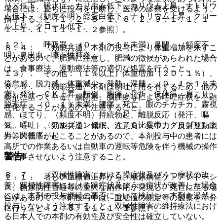
リド低下、脱水症、カリウム低下、カリウム上昇、ナトリウ
場合には、直ちに投与を中断し、医師の診察を受けるよう、
ム低下、（頻度不明）総蛋白低下、ナトリウム上昇、クロー
指導すること〔１．２、８．１、８．２、９．１．１、１
ル上昇、クロール低下。
１．１．１、１１．１．２参照〕。
１２）． 呼吸器：（０．１〜１％未満）鼻閉、（頻度不
８．４． 〈効能共通〉本剤の投与により体重増加を来すこ
明）鼻出血、嚥下性肺炎。
とがあるので、肥満に注意し、肥満の徴候があらわれた場合
は、食事療法、運動療法等の適切な処置を行うこと。
１３）． その他：（１％以上）体重増加（２０．１％）、
倦怠感、脱力感、体重減少、発熱、浮腫、（０．１〜１％未
８．５． 〈効能共通〉本剤は制吐作用を有するため、他の
満）発汗、ＣＫ上昇、転倒、胸痛、骨折、低体温、肩こり、
薬剤に基づく中毒、腸閉塞、脳腫瘍等による嘔吐症状を不顕
脱毛症、（０．１％未満）腰痛、死亡、眼のチカチカ、霧視
在化することがあるので注意すること。
感、ほてり、（頻度不明）持続勃起、離脱反応（発汗、嘔
気、嘔吐）、アルブミン低下、Ａ／Ｇ比異常、グロブリン上
８．６． 〈効能共通〉傾眠、注意力・集中力・反射運動能
昇、関節痛。
力等の低下が起こることがあるので、本剤投与中の患者には
高所での作業あるいは自動車の運転等危険を伴う機械の操作
警告
に従事させないよう注意すること。
８．７． 〈双極性障害における躁症状及びうつ症状の改
１．１． 著しい血糖値上昇から、糖尿病性ケトアシドーシ
善〉双極性障害における躁症状及びうつ症状が改善した場合
ス、糖尿病性昏睡等の重大な副作用が発現し、死亡に至る場
には、本剤の投与継続の要否について検討し、本剤を漫然と
合があるので、本剤投与中は、血糖値の測定等の観察を十分
投与しないよう注意すること。双極性障害の維持療法におけ
に行うこと〔２．５、１１．１．１参照〕。
る日本人での本剤の有効性及び安全性は確立していない。