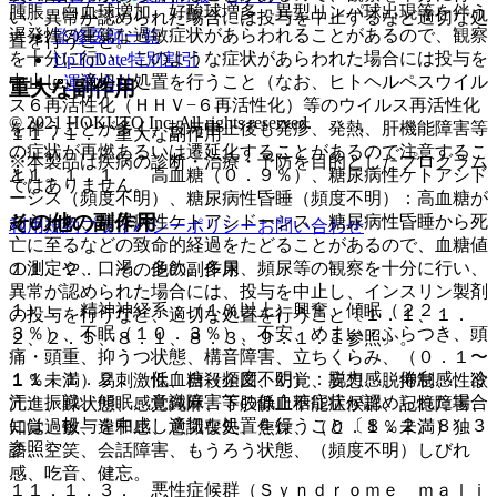
腫脹、白血球増加、好酸球増多、異型リンパ球出現等を伴う
い、異常が認められた場合には投与を中止するなど適切な処
遅発性の重篤な過敏症状があらわれることがあるので、観察
監修医師一覧
置を行うこと。
を十分に行い、このような症状があらわれた場合には投与を
UpToDate特別割引
中止し、適切な処置を行うこと（なお、ヒトヘルペスウイル
運営会社
重大な副作用
ス６再活性化（ＨＨＶ−６再活性化）等のウイルス再活性化
© 2021 HOKUTO Inc. All rights reserved.
を伴うことが多く、投与中止後も発疹、発熱、肝機能障害等
１１．１． 重大な副作用
の症状が再燃あるいは遷延化することがあるので注意するこ
※本製品は疾病の診断・治療・予防を目的としたプログラム
１１．１．１． 高血糖（０．９％）、糖尿病性ケトアシド
と）。
ではありません。
ーシス（頻度不明）、糖尿病性昏睡（頻度不明）：高血糖が
その他の副作用
あらわれ、糖尿病性ケトアシドーシス、糖尿病性昏睡から死
利用規約
プライバシーポリシー
お問い合わせ
亡に至るなどの致命的経過をたどることがあるので、血糖値
の測定や、口渇、多飲、多尿、頻尿等の観察を十分に行い、
１１．２． その他の副作用
異常が認められた場合には、投与を中止し、インスリン製剤
１）． 精神神経系：（１％以上）興奮、傾眠（２２．
の投与を行うなど、適切な処置を行うこと〔１．１、１．
３％）、不眠（１０．３％）、不安、めまい・ふらつき、頭
２、２．５、８．１、８．３、９．１．１参照〕。
痛・頭重、抑うつ状態、構音障害、立ちくらみ、（０．１〜
１１．１．２． 低血糖（頻度不明）：脱力感、倦怠感、冷
１％未満）易刺激性、自殺企図、幻覚、妄想、脱抑制、性欲
汗、振戦、傾眠、意識障害等の低血糖症状が認められた場合
亢進、躁状態、感覚鈍麻、下肢静止不能症候群、記憶障害、
には、投与を中止し適切な処置を行うこと〔８．２、８．３
知覚過敏、違和感、意識喪失、焦燥、（０．１％未満）独
参照〕。
語、空笑、会話障害、もうろう状態、（頻度不明）しびれ
感、吃音、健忘。
１１．１．３． 悪性症候群（Ｓｙｎｄｒｏｍｅ ｍａｌｉ