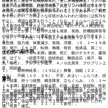
症状として発疹、発熱がみられ、更に肝機能障害、リンパ節
リド低下、脱水症、カリウム低下、カリウム上昇、ナトリウ
腫脹、白血球増加、好酸球増多、異型リンパ球出現等を伴う
ム低下、（頻度不明）総蛋白低下、ナトリウム上昇、クロー
遅発性の重篤な過敏症状があらわれることがあるので、観察
ル上昇、クロール低下。
を十分に行い、このような症状があらわれた場合には投与を
中止し、適切な処置を行うこと（なお、ヒトヘルペスウイル
１２）． 呼吸器：（０．１〜１％未満）鼻閉、（頻度不
ス６再活性化（ＨＨＶ−６再活性化）等のウイルス再活性化
明）鼻出血、嚥下性肺炎。
を伴うことが多く、投与中止後も発疹、発熱、肝機能障害等
の症状が再燃あるいは遷延化することがあるので注意するこ
１３）． その他：（１％以上）体重増加（２０．１％）、
と）。
倦怠感、脱力感、体重減少、発熱、浮腫、（０．１〜１％未
満）発汗、ＣＫ上昇、転倒、胸痛、骨折、低体温、肩こり、
その他の副作用
脱毛症、（０．１％未満）腰痛、死亡、眼のチカチカ、霧視
感、ほてり、（頻度不明）持続勃起、離脱反応（発汗、嘔
１１．２． その他の副作用
気、嘔吐）、アルブミン低下、Ａ／Ｇ比異常、グロブリン上
昇、関節痛。
１）． 精神神経系：（１％以上）興奮、傾眠（２２．
３％）、不眠（１０．３％）、不安、めまい・ふらつき、頭
警告
痛・頭重、抑うつ状態、構音障害、立ちくらみ、（０．１〜
１％未満）易刺激性、自殺企図、幻覚、妄想、脱抑制、性欲
１．１． 著しい血糖値上昇から、糖尿病性ケトアシドーシ
亢進、躁状態、感覚鈍麻、下肢静止不能症候群、記憶障害、
ス、糖尿病性昏睡等の重大な副作用が発現し、死亡に至る場
知覚過敏、違和感、意識喪失、焦燥、（０．１％未満）独
合があるので、本剤投与中は、血糖値の測定等の観察を十分
語、空笑、会話障害、もうろう状態、（頻度不明）しびれ
に行うこと〔２．５、１１．１．１参照〕。
感、吃音、健忘。