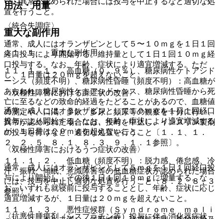
い、異常が認められた場合には投与を中止するなど適切な処
用法・用量
置を行うこと。
〈統合失調症〉
重大な副作用
通常、成人にはオランザピンとして５〜１０ｍｇを１日１回
１１．１． 重大な副作用
経口投与により開始する。維持量として１日１回１０ｍｇ経
口投与する。なお、年齢、症状により適宜増減する。ただ
１１．１．１． 高血糖（０．９％）、糖尿病性ケトアシド
し、１日量は２０ｍｇを超えないこと。
ーシス（頻度不明）、糖尿病性昏睡（頻度不明）：高血糖が
あらわれ、糖尿病性ケトアシドーシス、糖尿病性昏睡から死
〈双極性障害における躁症状の改善〉
亡に至るなどの致命的経過をたどることがあるので、血糖値
通常、成人にはオランザピンとして１０ｍｇを１日１回経口
の測定や、口渇、多飲、多尿、頻尿等の観察を十分に行い、
投与により開始する。なお、年齢、症状により適宜増減する
異常が認められた場合には、投与を中止し、インスリン製剤
が、１日量は２０ｍｇを超えないこと。
の投与を行うなど、適切な処置を行うこと〔１．１、１．
２、２．５、８．１、８．３、９．１．１参照〕。
〈双極性障害におけるうつ症状の改善〉
１１．１．２． 低血糖（頻度不明）：脱力感、倦怠感、冷
通常、成人にはオランザピンとして５ｍｇを１日１回経口投
汗、振戦、傾眠、意識障害等の低血糖症状が認められた場合
与により開始し、その後１日１回１０ｍｇに増量する。な
には、投与を中止し適切な処置を行うこと〔８．２、８．３
お、いずれも就寝前に投与することとし、年齢、症状に応じ
参照〕。
適宜増減するが、１日量は２０ｍｇを超えないこと。
１１．１．３． 悪性症候群（Ｓｙｎｄｒｏｍｅ ｍａｌｉ
〈抗悪性腫瘍剤（シスプラチン等）投与に伴う消化器症状