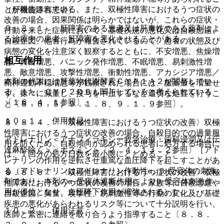
とが報告されている。また、双極性障害におけるうつ症状の
（肝機能障害患者）
改善の場合、因果関係は明らかではないが、これらの症状・
９．３．１． 肝障害のある患者又は肝毒性のある薬剤によ
行動を来した症例において、基礎疾患の悪化又は自殺念慮、
る治療中の患者：肝障害を悪化させることがある。
自殺企図、他害行為が報告されているので、患者の状態及び
病態の変化を注意深く観察するとともに、不安増悪、焦燥増
相互作用
悪、興奮増悪、パニック発作増悪、不眠増悪、易刺激性増
悪、敵意増悪、攻撃性増悪、衝動性増悪、アカシジア増悪／
本剤の代謝には肝薬物代謝酵素ＣＹＰ１Ａ２が関与してい
精神運動不穏増悪等が観察された場合には、服薬量を増量せ
る。また、ＣＹＰ２Ｄ６も関与していると考えられている
ず、徐々に減量し、投与を中止するなど適切な処置を行うこ
〔１６．４．１参照〕。
と〔８．８．５、９．１．８、９．１．９参照〕。
１０．１． 併用禁忌：
８．８．４． 〈双極性障害におけるうつ症状の改善〉双極
性障害におけるうつ症状の改善の場合、自殺目的での過量服
アドレナリン＜アナフィラキシー救急治療・歯科浸潤又は伝
用を防ぐため、自殺傾向が認められる患者に処方する場合に
達麻酔除く＞＜ボスミン＞〔２．４、１３．２参照〕［アド
は、１回分の処方日数を最小限にとどめること。
レナリンの作用を逆転させ重篤な血圧降下を起こすことがあ
る（アドレナリンはアドレナリン作動性α、β−受容体の刺激
８．８．５． 〈双極性障害におけるうつ症状の改善〉双極
剤であり、本剤のα−受容体遮断作用によりβ−受容体刺激作
性障害におけるうつ症状の改善の場合、家族等に自殺念慮や
用が優位となり、血圧降下作用が増強される）］。
自殺企図、興奮、攻撃性、易刺激性等の行動の変化及び基礎
疾患の悪化があらわれるリスク等について十分説明を行い、
１０．２． 併用注意：
医師と緊密に連絡を取り合うよう指導すること〔８．８．