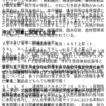
ｎ）（０．１％未満）：無動緘黙、強度筋強剛、脈拍変動及
（悪心、嘔吐）〉
び血圧変動、発汗等が発現し、それに引き続き発熱がみられ
る場合は、投与を中止し、水分補給、体冷却等の全身管理と
他の制吐剤との併用において、通常、成人にはオランザピン
ともに、適切な処置を行うこと（本症発症時には、血清ＣＫ
として５ｍｇを１日１回経口投与する。なお、患者の状態に
上昇や白血球増加がみられることが多く、また、ミオグロビ
より適宜増量するが、１日量は１０ｍｇを超えないこと。
ン尿を伴う腎機能低下に注意すること）、なお、高熱が持続
し、意識障害、呼吸困難、循環虚脱、脱水症状、急性腎障害
用法・用量に関連する注意
へと移行し、死亡した例が報告されている。
（用法及び用量に関連する注意）
１１．１．４． 肝機能障害、黄疸：ＡＳＴ上昇（１．
５％）、ＡＬＴ上昇（２．５％）、γ−ＧＴＰ上昇（０．
７．１． 〈抗悪性腫瘍剤＜シスプラチン等＞投与に伴う消
７％）、Ａｌ−Ｐ上昇（頻度不明）等を伴う肝機能障害、黄
化器症状＜悪心・嘔吐＞〉本剤は、原則としてコルチコステ
薬剤情報
疸（頻度不明）があらわれることがある。
ロイド、５−ＨＴ３受容体拮抗薬、ＮＫ１受容体拮抗薬等と
併用して使用する（なお、併用するコルチコステロイド、５
薬剤写真、用法用量、効能効果や後発品の情報が一度に参照
１１．１．５． 痙攣（０．３％）：痙攣（強直間代性痙
−ＨＴ３受容体拮抗薬、ＮＫ１受容体拮抗薬等の用法及び用
でき、関連情報へ簡単にアクセスができます。
攣、部分発作、ミオクロヌス発作等）があらわれることがあ
量については、各々の薬剤の電子添文等、最新の情報を参考
る。
一般名、製品名どちらでも検索可能！
にすること）。
１１．１．６． 遅発性ジスキネジア（０．６％）：長期投
※ ご使用いただく際に、必ず最新の添付文書および安全性
７．２． 〈抗悪性腫瘍剤＜シスプラチン等＞投与に伴う消
与により、不随意運動（特に口周部不随意運動）があらわ
情報も併せてご確認下さい。
化器症状＜悪心・嘔吐＞〉原則として抗悪性腫瘍剤の投与前
れ、投与中止後も持続することがある。
に本剤を投与し、がん化学療法の各サイクルにおける本剤の
投与期間は６日間までを目安とすること。
１１．１．７． 横紋筋融解症（頻度不明）：筋肉痛、脱力