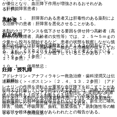
が優位となり、血圧降下作用が増強されるおそれがあ
（肝機能障害患者）
る）］。
９．３．１． 肝障害のある患者又は肝毒性のある薬剤によ
高齢者
る治療中の患者：肝障害を悪化させることがある。
本剤のクリアランスを低下させる要因を併せ持つ高齢者（高
相互作用
齢者の非喫煙者、高齢者の女性等）では、２．５〜５ｍｇの
少量から投与を開始するなど、患者の状態を観察しながら慎
本剤の代謝には肝薬物代謝酵素ＣＹＰ１Ａ２が関与してい
重に投与すること（高齢者は一般的に生理機能が低下してお
る。また、ＣＹＰ２Ｄ６も関与していると考えられている
り、本剤のクリアランスが低下していることがある）〔９．
〔１６．４．１参照〕。
１．４参照〕。
１０．１． 併用禁忌：
妊婦・授乳婦
アドレナリン＜アナフィラキシー救急治療・歯科浸潤又は伝
（妊婦）
達麻酔除く＞＜ボスミン＞〔２．４、１３．２参照〕［アド
レナリンの作用を逆転させ重篤な血圧降下を起こすことがあ
妊婦又は妊娠している可能性のある女性には、治療上の有益
る（アドレナリンはアドレナリン作動性α、β−受容体の刺激
性が危険性を上回ると判断される場合にのみ投与すること。
剤であり、本剤のα−受容体遮断作用によりβ−受容体刺激作
妊娠後期に抗精神病薬が投与されている場合、新生児に哺乳
用が優位となり、血圧降下作用が増強される）］。
障害、傾眠、呼吸障害、振戦、筋緊張低下、易刺激性等の離
脱症状や錐体外路症状があらわれたとの報告がある。
１０．２． 併用注意：