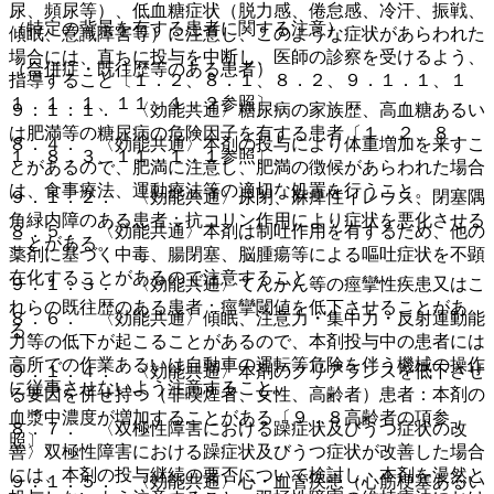
尿、頻尿等）、低血糖症状（脱力感、倦怠感、冷汗、振戦、
（特定の背景を有する患者に関する注意）
傾眠、意識障害等）に注意し、このような症状があらわれた
場合には、直ちに投与を中断し、医師の診察を受けるよう、
（合併症・既往歴等のある患者）
指導すること〔１．２、８．１、８．２、９．１．１、１
１．１．１、１１．１．２参照〕。
９．１．１． 〈効能共通〉糖尿病の家族歴、高血糖あるい
は肥満等の糖尿病の危険因子を有する患者〔１．２、８．
８．４． 〈効能共通〉本剤の投与により体重増加を来すこ
１、８．３、１１．１．１参照〕。
とがあるので、肥満に注意し、肥満の徴候があらわれた場合
は、食事療法、運動療法等の適切な処置を行うこと。
９．１．２． 〈効能共通〉尿閉、麻痺性イレウス、閉塞隅
角緑内障のある患者：抗コリン作用により症状を悪化させる
８．５． 〈効能共通〉本剤は制吐作用を有するため、他の
ことがある。
薬剤に基づく中毒、腸閉塞、脳腫瘍等による嘔吐症状を不顕
在化することがあるので注意すること。
９．１．３． 〈効能共通〉てんかん等の痙攣性疾患又はこ
れらの既往歴のある患者：痙攣閾値を低下させることがあ
８．６． 〈効能共通〉傾眠、注意力・集中力・反射運動能
る。
力等の低下が起こることがあるので、本剤投与中の患者には
高所での作業あるいは自動車の運転等危険を伴う機械の操作
９．１．４． 〈効能共通〉本剤のクリアランスを低下させ
に従事させないよう注意すること。
る要因を併せ持つ（非喫煙者、女性、高齢者）患者：本剤の
血漿中濃度が増加することがある〔９．８高齢者の項参
８．７． 〈双極性障害における躁症状及びうつ症状の改
照〕。
善〉双極性障害における躁症状及びうつ症状が改善した場合
には、本剤の投与継続の要否について検討し、本剤を漫然と
９．１．５． 〈効能共通〉心・血管疾患（心筋梗塞あるい