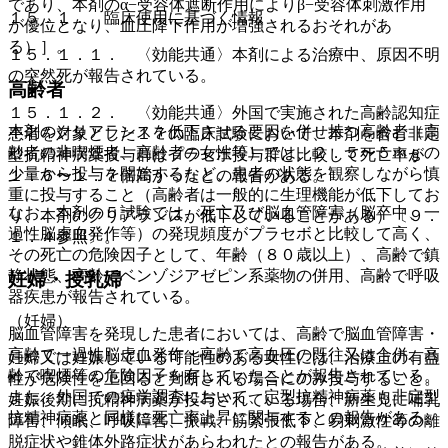
であり、本剤のα−受容体遮断作用によりβ−受容体刺激作用
１５．１． 臨床使用に基づく情報
が優位となり、血圧降下作用が増強されるおそれがあ
る）］。
１５．１．１． 〈効能共通〉本剤による治療中、原因不明
の突然死が報告されている。
高齢者
１５．１．２． 〈効能共通〉外国で実施された高齢認知症
本剤のクリアランスを低下させる要因を併せ持つ高齢者（高
患者を対象とした１７の臨床試験において、本剤を含む非定
齢者の非喫煙者、高齢者の女性等）では、２．５〜５ｍｇの
型抗精神病薬投与群はプラセボ投与群と比較して死亡率が
少量から投与を開始するなど、患者の状態を観察しながら慎
１．６〜１．７倍高かったとの報告がある。
重に投与すること（高齢者は一般的に生理機能が低下してお
なお、本剤の５試験では、死亡及び脳血管障害（脳卒中、一
り、本剤のクリアランスが低下していることがある）〔９．
過性脳虚血発作等）の発現頻度がプラセボと比較して高く、
１．４参照〕。
その死亡の危険因子として、年齢（８０歳以上）、高齢で鎮
静状態、高齢でベンゾジアゼピン系薬物の併用、高齢で呼吸
妊婦・授乳婦
器疾患が報告されている。
（妊婦）
脳血管障害を発現した患者においては、高齢で脳血管障害・
高齢で一過性脳虚血発作・高齢で高血圧の既往又は合併、高
妊婦又は妊娠している可能性のある女性には、治療上の有益
齢で喫煙等の危険因子を有していたことが報告されている。
性が危険性を上回ると判断される場合にのみ投与すること。
また、外国での疫学調査において、定型抗精神病薬も非定型
妊娠後期に抗精神病薬が投与されている場合、新生児に哺乳
抗精神病薬と同様に死亡率上昇に関与するとの報告がある。
障害、傾眠、呼吸障害、振戦、筋緊張低下、易刺激性等の離
脱症状や錐体外路症状があらわれたとの報告がある。