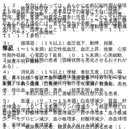
１．２． 投与にあたっては、あらかじめ前記副作用が発現
２）． 錐体外路症状：（１％以上）アカシジア（静坐不
する場合があることを、患者及びその家族に十分に説明し、
能）、振戦、筋強剛、ジストニア、ジスキネジア、歩行異
口渇、多飲、多尿、頻尿等の異常に注意し、このような症状
常、ブラジキネジア（動作緩慢）、（０．１〜１％未満）嚥
があらわれた場合には、直ちに投与を中断し、医師の診察を
下障害、眼球挙上、（０．１％未満）舌の運動障害、運動減
受けるよう、指導すること〔８．１、８．３、９．１．１、
少、パーキンソン病徴候。
１１．１．１参照〕。
３）． 循環器：（１％以上）血圧低下、動悸、頻脈、
禁忌
（０．１〜１％未満）起立性低血圧、血圧上昇、徐脈、心室
性期外収縮、心電図ＱＴ延長、（０．１％未満）心房細動、
２．１． 昏睡状態の患者［昏睡状態を悪化させるおそれが
（頻度不明）血栓。
ある］。
４）． 消化器：（１％以上）便秘、食欲亢進、口渇、嘔
２．２． バルビツール酸誘導体等の中枢神経抑制剤の強い
気、胃不快感、食欲不振、嘔吐、流涎過多、（０．１〜１％
影響下にある患者［中枢神経抑制作用が増強される］。
未満）下痢、腹痛、口角炎、（０．１％未満）胃潰瘍、黒色
便、痔出血、腹部膨満、胃炎、（頻度不明）膵炎。
２．３． 本剤の成分に対し過敏症の既往歴のある患者。
５）． 血液：（０．１〜１％未満）白血球減少、貧血、好
２．４． アドレナリン投与中＜アナフィラキシー救急治
中球減少、（０．１％未満）リンパ球減少、（頻度不明）白
療・歯科浸潤又は伝達麻酔除く＞の患者〔１０．１、１３．
血球増多、好酸球増多、赤血球減少、好中球増多、血小板減
２参照〕。
少、ヘモグロビン減少、血小板増多、好酸球減少、赤血球増
多、単球減少、単球増多、ヘマトクリット値減少。
２．５． 糖尿病の患者、糖尿病の既往歴のある患者〔１．