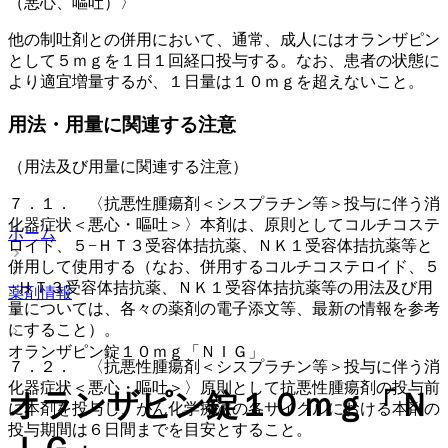
（悪心、嘔吐）〉
他の制吐剤との併用において、通常、成人にはオランザピン
として５ｍｇを１日１回経口投与する。なお、患者の状態に
より適宜増量するが、１日量は１０ｍｇを超えないこと。
用法・用量に関連する注意
（用法及び用量に関連する注意）
７．１． 〈抗悪性腫瘍剤＜シスプラチン等＞投与に伴う消
化器症状＜悪心・嘔吐＞〉本剤は、原則としてコルチコステ
ホーム
ロイド、５−ＨＴ３受容体拮抗薬、ＮＫ１受容体拮抗薬等と
併用して使用する（なお、併用するコルチコステロイド、５
−ＨＴ３受容体拮抗薬、ＮＫ１受容体拮抗薬等の用法及び用
薬剤情報
量については、各々の薬剤の電子添文等、最新の情報を参考
にすること）。
オランザピン錠１０ｍｇ「ＮＩＧ」
７．２． 〈抗悪性腫瘍剤＜シスプラチン等＞投与に伴う消
化器症状＜悪心・嘔吐＞〉原則として抗悪性腫瘍剤の投与前
オランザピン錠１０ｍｇ「Ｎ
に本剤を投与し、がん化学療法の各サイクルにおける本剤の
投与期間は６日間までを目安とすること。