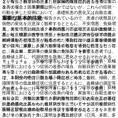
２．５． 糖尿病の患者、糖尿病の既往歴のある患者〔１．
とが報告されている。また、双極性障害におけるうつ症状の
１、１１．１．１参照〕。
改善の場合、因果関係は明らかではないが、これらの症状・
行動を来した症例において、基礎疾患の悪化又は自殺念慮、
重要な基本的注意
自殺企図、他害行為が報告されているので、患者の状態及び
病態の変化を注意深く観察するとともに、不安増悪、焦燥増
８．１． 〈効能共通〉本剤の投与により、著しい血糖値上
悪、興奮増悪、パニック発作増悪、不眠増悪、易刺激性増
昇から、糖尿病性ケトアシドーシス、糖尿病性昏睡等の致命
悪、敵意増悪、攻撃性増悪、衝動性増悪、アカシジア増悪／
的経過をたどることがあるので、本剤投与中は、血糖値の測
精神運動不穏増悪等が観察された場合には、服薬量を増量せ
定や口渇、多飲、多尿、頻尿等の観察を十分に行うこと。特
ず、徐々に減量し、投与を中止するなど適切な処置を行うこ
に、高血糖、肥満等の糖尿病の危険因子を有する患者では、
と〔８．８．５、９．１．８、９．１．９参照〕。
血糖値上昇し、代謝状態を急激に悪化させるおそれがある
８．８．４． 〈双極性障害におけるうつ症状の改善〉双極
〔１．２、８．３、９．１．１、１１．１．１参照〕。
性障害におけるうつ症状の改善の場合、自殺目的での過量服
８．２． 〈効能共通〉低血糖があらわれることがあるの
用を防ぐため、自殺傾向が認められる患者に処方する場合に
で、本剤投与中は、脱力感、倦怠感、冷汗、振戦、傾眠、意
は、１回分の処方日数を最小限にとどめること。
識障害等の低血糖症状に注意するとともに、血糖値の測定等
８．８．５． 〈双極性障害におけるうつ症状の改善〉双極
の観察を十分に行うこと〔８．３、１１．１．２参照〕。
性障害におけるうつ症状の改善の場合、家族等に自殺念慮や
８．３． 〈効能共通〉本剤の投与に際し、あらかじめ著し
自殺企図、興奮、攻撃性、易刺激性等の行動の変化及び基礎
い血糖値の上昇から、糖尿病性ケトアシドーシス、糖尿病性
疾患の悪化があらわれるリスク等について十分説明を行い、
昏睡及び低血糖の副作用が発現する場合があることを、患者
医師と緊密に連絡を取り合うよう指導すること〔８．８．
及びその家族に十分に説明し、高血糖症状（口渇、多飲、多
３、９．１．８、９．１．９参照〕。