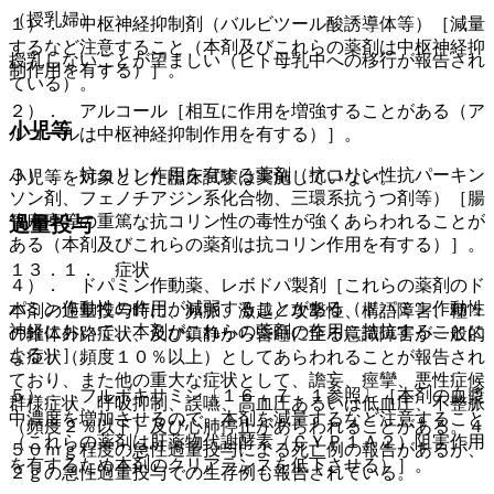
（授乳婦）
１）． 中枢神経抑制剤（バルビツール酸誘導体等）［減量
するなど注意すること（本剤及びこれらの薬剤は中枢神経抑
授乳しないことが望ましい（ヒト母乳中への移行が報告され
制作用を有する）］。
ている）。
２）． アルコール［相互に作用を増強することがある（ア
小児等
ルコールは中枢神経抑制作用を有する）］。
３）． 抗コリン作用を有する薬剤（抗コリン性抗パーキン
小児等を対象とした臨床試験は実施していない。
ソン剤、フェノチアジン系化合物、三環系抗うつ剤等）［腸
管麻痺等の重篤な抗コリン性の毒性が強くあらわれることが
過量投与
ある（本剤及びこれらの薬剤は抗コリン作用を有する）］。
１３．１． 症状
４）． ドパミン作動薬、レボドパ製剤［これらの薬剤のド
パミン作動性の作用が減弱することがある（ドパミン作動性
本剤の過量投与時に、頻脈、激越／攻撃性、構語障害、種々
神経において、本剤がこれらの薬剤の作用に拮抗することに
の錐体外路症状、及び鎮静から昏睡に至る意識障害が一般的
よる）］。
な症状（頻度１０％以上）としてあらわれることが報告され
ており、また他の重大な症状として、譫妄、痙攣、悪性症候
５）． フルボキサミン〔１６．７．１参照〕［本剤の血漿
群様症状、呼吸抑制、誤嚥、高血圧あるいは低血圧、不整脈
中濃度を増加させるので、本剤を減量するなど注意すること
（頻度２％以下）及び心肺停止があらわれることがある。４
（これらの薬剤は肝薬物代謝酵素（ＣＹＰ１Ａ２）阻害作用
５０ｍｇ程度の急性過量投与による死亡例の報告があるが、
を有するため本剤のクリアランスを低下させる）］。
２ｇの急性過量投与での生存例も報告されている。