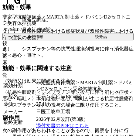
ＩＧ」
効能・効果
非定型抗精神病薬 > MARTA 制吐薬 > ドパミンD2/セロトニ
１）． 統合失調症。
ン受容体拮抗薬
2026年02月改訂(第3版)
２）． 双極性障害における躁症状及び双極性障害における
薬剤情報
後発品
うつ症状の改善。
後
３）． シスプラチン等の抗悪性腫瘍剤投与に伴う消化器症
毒
状＜悪心・嘔吐＞。
劇
麻
効能・効果に関連する注意
向
覚
（効能又は効果に関連する注意）
非定型抗精神病薬 > MARTA 制吐薬 > ドパミ
薬効分類
ンD2/セロトニン受容体拮抗薬
〈抗悪性腫瘍剤＜シスプラチン等＞投与に伴う消化器症状＜
一般名
オランザピン10mg錠
悪心・嘔吐＞〉本剤は強い悪心、嘔吐が生じる抗悪性腫瘍剤
薬価
27.1
円
（シスプラチン等）の投与の場合に限り使用すること。
メーカー
日医工岐阜工場
副作用
2026年02月改訂(第3版)
最終更新
添付文書のPDFはこちら
次の副作用があらわれることがあるので、観察を十分に行