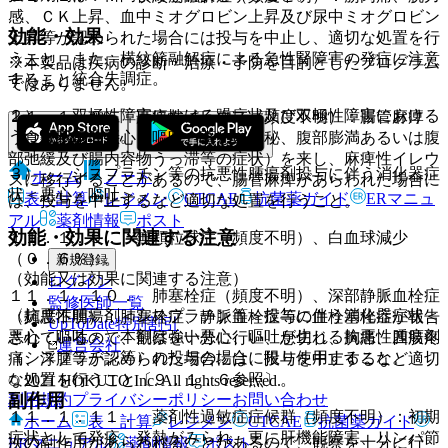
感、ＣＫ上昇、血中ミオグロビン上昇及び尿中ミオグロビン
効能・効果
上昇等が認められた場合には投与を中止し、適切な処置を行
うこと。また、横紋筋融解症による急性腎障害の発症に注意
※本製品は疾病の診断・治療・予防を目的としたプログラム
１）． 統合失調症。
すること。
ではありません。
２）． 双極性障害における躁症状及び双極性障害における
１１．１．８． 麻痺性イレウス（頻度不明）：腸管麻痺
うつ症状の改善。
（食欲不振、悪心・嘔吐、著しい便秘、腹部膨満あるいは腹
部弛緩及び腸内容物うっ滞等の症状）を来し、麻痺性イレウ
３）． シスプラチン等の抗悪性腫瘍剤投与に伴う消化器症
ホーム
ノート
スに移行することがあるので、腸管麻痺があらわれた場合に
状＜悪心・嘔吐＞。
表・計算
レジメン
CTCAE
抗菌薬ガイド
ERマニュ
は、投与を中止するなど適切な処置を行うこと。
アル
薬剤情報
ポスト
効能・効果に関連する注意
１１．１．９． 無顆粒球症（頻度不明）、白血球減少
（０．６％）。
新規登録
（効能又は効果に関連する注意）
ログイン
１１．１．１０． 肺塞栓症（頻度不明）、深部静脈血栓症
監修医師一覧
〈抗悪性腫瘍剤＜シスプラチン等＞投与に伴う消化器症状＜
（頻度不明）：肺塞栓症、静脈血栓症等の血栓塞栓症が報告
UpToDate特別割引
悪心・嘔吐＞〉本剤は強い悪心、嘔吐が生じる抗悪性腫瘍剤
されているので、観察を十分に行い、息切れ、胸痛、四肢疼
運営会社
（シスプラチン等）の投与の場合に限り使用すること。
痛、浮腫等が認められた場合には、投与を中止するなど適切
な処置を行うこと〔９．１．６参照〕。
© 2021 HOKUTO Inc. All rights reserved.
副作用
利用規約
プライバシーポリシー
お問い合わせ
１１．１．１１． 薬剤性過敏症症候群（頻度不明）：初期
ホーム
表・計算
レジメン
CTCAE
抗菌薬ガイド
症状として発疹、発熱がみられ、更に肝機能障害、リンパ節
次の副作用があらわれることがあるので、観察を十分に行
ERマニュアル
薬剤情報
ポスト