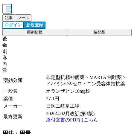
記事
ツール
ログイン
新規登録
薬剤情報
後発品
後
毒
劇
麻
向
覚
非定型抗精神病薬 > MARTA 制吐薬 >
薬効分類
ドパミンD2/セロトニン受容体拮抗薬
一般名
オランザピン10mg錠
薬価
27.1
円
メーカー
日医工岐阜工場
2026年02月改訂(第3版)
最終更新
添付文書のPDFはこちら
用法・用量