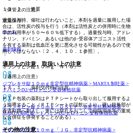
１３．２． 処置
（保管上の注意）
過量投与時、催吐は行わないこと。本剤を過量に服用した場
室温保存。
合は、活性炭の投与を行う（本剤は活性炭との併用時に生物
ホーム
学的利用率が５０〜６０％低下する）。過量投与時、アドレ
ナリン、ドパミン、あるいは他のβ−受容体アゴニスト活性
を有する薬剤は低血圧を更に悪化させる可能性があるので使
薬剤情報
用してはならない〔２．４、１０．１参照〕。
適用上の注意、取扱い上の注意
オランザピン錠１０ｍｇ「ＮＩＧ」
（適用上の注意）
ジプレキサ錠１０ｍｇ
非定型抗精神病薬 > MARTA 制吐薬 >
１４．１． 薬剤交付時の注意
ドパミンD2/セロトニン受容体拮抗薬
ＰＴＰ包装の薬剤はＰＴＰシートから取り出して服用するよ
う指導すること（ＰＴＰシートの誤飲により、硬い鋭角部が
オランザピン錠１０ｍｇ「ＤＳＥＰ」
非定型抗精神病薬 >
食道粘膜へ刺入し、更には穿孔をおこして縦隔洞炎等の重篤
MARTA 制吐薬 > ドパミンD2/セロトニン受容体拮抗薬
な合併症を併発することがある）。
その他の注意
オランザピン錠１０ｍｇ「ＪＧ」
非定型抗精神病薬 >