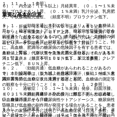
１、１１．１．１参照〕。
６）． 内分泌：（１％以上）月経異常、（０．１〜１％未
満）プロラクチン上昇、（０．１％未満）乳汁分泌、乳房肥
重要な基本的注意
大、甲状腺機能亢進症、（頻度不明）プロラクチン低下。
８．１． 〈効能共通〉本剤の投与により、著しい血糖値上
７）． 肝臓：（１％以上）ＡＬＴ上昇、ＡＳＴ上昇、
昇から、糖尿病性ケトアシドーシス、糖尿病性昏睡等の致命
（０．１〜１％未満）γ−ＧＴＰ上昇、（０．１％未満）ＬＤ
的経過をたどることがあるので、本剤投与中は、血糖値の測
Ｈ上昇、（頻度不明）Ａｌ−Ｐ上昇、総ビリルビン上昇、ウ
定や口渇、多飲、多尿、頻尿等の観察を十分に行うこと。特
ロビリノーゲン陽性、総ビリルビン低下、肝炎。
に、高血糖、肥満等の糖尿病の危険因子を有する患者では、
８）． 腎臓：（０．１〜１％未満）蛋白尿、（０．１％未
血糖値上昇し、代謝状態を急激に悪化させるおそれがある
満）腎盂炎、（頻度不明）ＢＵＮ低下、尿沈渣異常、クレア
〔１．２、８．３、９．１．１、１１．１．１参照〕。
チニン低下、ＢＵＮ上昇。
８．２． 〈効能共通〉低血糖があらわれることがあるの
９）． 泌尿器：（１％以上）排尿障害、（０．１〜１％未
で、本剤投与中は、脱力感、倦怠感、冷汗、振戦、傾眠、意
満）尿失禁、（０．１％未満）頻尿、尿閉。
識障害等の低血糖症状に注意するとともに、血糖値の測定等
の観察を十分に行うこと〔８．３、１１．１．２参照〕。
１０）． 過敏症：（０．１〜１％未満）発疹、顔面浮腫、
（０．１％未満）蕁麻疹、小丘疹、（頻度不明）光線過敏
８．３． 〈効能共通〉本剤の投与に際し、あらかじめ著し
症、血管浮腫、そう痒症。
い血糖値の上昇から、糖尿病性ケトアシドーシス、糖尿病性
昏睡及び低血糖の副作用が発現する場合があることを、患者
１１）． 代謝異常：（１％以上）トリグリセリド上昇、コ
及びその家族に十分に説明し、高血糖症状（口渇、多飲、多
レステロール上昇、糖尿病、（０．１〜１％未満）尿糖、高
尿、頻尿等）、低血糖症状（脱力感、倦怠感、冷汗、振戦、