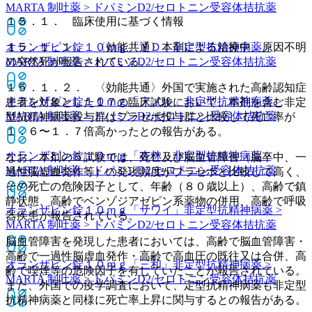
MARTA 制吐薬 > ドパミンD2/セロトニン受容体拮抗薬
１５．１． 臨床使用に基づく情報
オランザピン錠１０ｍｇ「ＹＤ」
非定型抗精神病薬 >
１５．１．１． 〈効能共通〉本剤による治療中、原因不明
MARTA 制吐薬 > ドパミンD2/セロトニン受容体拮抗薬
の突然死が報告されている。
１５．１．２． 〈効能共通〉外国で実施された高齢認知症
オランザピン錠１０ｍｇ「アメル」
非定型抗精神病薬 >
患者を対象とした１７の臨床試験において、本剤を含む非定
MARTA 制吐薬 > ドパミンD2/セロトニン受容体拮抗薬
型抗精神病薬投与群はプラセボ投与群と比較して死亡率が
１．６〜１．７倍高かったとの報告がある。
オランザピン錠１０ｍｇ「杏林」
非定型抗精神病薬 >
なお、本剤の５試験では、死亡及び脳血管障害（脳卒中、一
MARTA 制吐薬 > ドパミンD2/セロトニン受容体拮抗薬
過性脳虚血発作等）の発現頻度がプラセボと比較して高く、
その死亡の危険因子として、年齢（８０歳以上）、高齢で鎮
静状態、高齢でベンゾジアゼピン系薬物の併用、高齢で呼吸
オランザピン錠１０ｍｇ「サワイ」
非定型抗精神病薬 >
器疾患が報告されている。
MARTA 制吐薬 > ドパミンD2/セロトニン受容体拮抗薬
脳血管障害を発現した患者においては、高齢で脳血管障害・
高齢で一過性脳虚血発作・高齢で高血圧の既往又は合併、高
オランザピン錠１０ｍｇ「三和」
非定型抗精神病薬 >
齢で喫煙等の危険因子を有していたことが報告されている。
MARTA 制吐薬 > ドパミンD2/セロトニン受容体拮抗薬
また、外国での疫学調査において、定型抗精神病薬も非定型
抗精神病薬と同様に死亡率上昇に関与するとの報告がある。