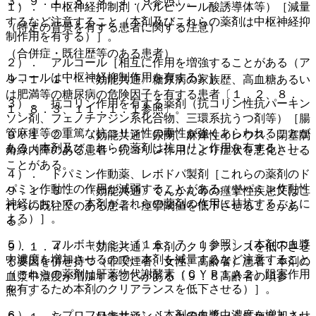
３、９．１．８、９．１．９参照〕。
１）． 中枢神経抑制剤（バルビツール酸誘導体等）［減量
するなど注意すること（本剤及びこれらの薬剤は中枢神経抑
（特定の背景を有する患者に関する注意）
制作用を有する）］。
（合併症・既往歴等のある患者）
２）． アルコール［相互に作用を増強することがある（ア
ルコールは中枢神経抑制作用を有する）］。
９．１．１． 〈効能共通〉糖尿病の家族歴、高血糖あるい
は肥満等の糖尿病の危険因子を有する患者〔１．２、８．
３）． 抗コリン作用を有する薬剤（抗コリン性抗パーキン
１、８．３、１１．１．１参照〕。
ソン剤、フェノチアジン系化合物、三環系抗うつ剤等）［腸
管麻痺等の重篤な抗コリン性の毒性が強くあらわれることが
９．１．２． 〈効能共通〉尿閉、麻痺性イレウス、閉塞隅
ある（本剤及びこれらの薬剤は抗コリン作用を有する）］。
角緑内障のある患者：抗コリン作用により症状を悪化させる
ことがある。
４）． ドパミン作動薬、レボドパ製剤［これらの薬剤のド
パミン作動性の作用が減弱することがある（ドパミン作動性
９．１．３． 〈効能共通〉てんかん等の痙攣性疾患又はこ
神経において、本剤がこれらの薬剤の作用に拮抗することに
れらの既往歴のある患者：痙攣閾値を低下させることがあ
よる）］。
る。
５）． フルボキサミン〔１６．７．１参照〕［本剤の血漿
９．１．４． 〈効能共通〉本剤のクリアランスを低下させ
中濃度を増加させるので、本剤を減量するなど注意すること
る要因を併せ持つ（非喫煙者、女性、高齢者）患者：本剤の
（これらの薬剤は肝薬物代謝酵素（ＣＹＰ１Ａ２）阻害作用
血漿中濃度が増加することがある〔９．８高齢者の項参
を有するため本剤のクリアランスを低下させる）］。
照〕。
６）． シプロフロキサシン［本剤の血漿中濃度を増加させ