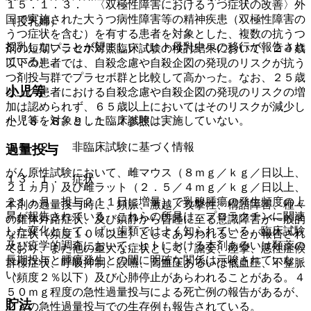
１５．１．３． 〈双極性障害におけるうつ症状の改善〉外
国で実施された大うつ病性障害等の精神疾患（双極性障害の
（授乳婦）
うつ症状を含む）を有する患者を対象とした、複数の抗うつ
授乳しないことが望ましい（ヒト母乳中への移行が報告され
剤の短期プラセボ対照臨床試験の検討結果において、２４歳
ている）。
以下の患者では、自殺念慮や自殺企図の発現のリスクが抗う
つ剤投与群でプラセボ群と比較して高かった。なお、２５歳
小児等
以上の患者における自殺念慮や自殺企図の発現のリスクの増
加は認められず、６５歳以上においてはそのリスクが減少し
小児等を対象とした臨床試験は実施していない。
た〔８．８、９．１．７参照〕。
１５．２． 非臨床試験に基づく情報
過量投与
がん原性試験において、雌マウス（８ｍｇ／ｋｇ／日以上、
１３．１． 症状
２１ヵ月）及び雌ラット（２．５／４ｍｇ／ｋｇ／日以上、
２１ヵ月、投与２１１日に増量）で乳腺腫瘍の発生頻度の上
本剤の過量投与時に、頻脈、激越／攻撃性、構語障害、種々
昇が報告されている。これらの所見は、プロラクチンに関連
の錐体外路症状、及び鎮静から昏睡に至る意識障害が一般的
した変化として、げっ歯類ではよく知られている。臨床試験
な症状（頻度１０％以上）としてあらわれることが報告され
及び疫学的調査において、ヒトにおける本剤あるいは類薬の
ており、また他の重大な症状として、譫妄、痙攣、悪性症候
長期投与と腫瘍発生との間に明確な関係は示唆されていな
群様症状、呼吸抑制、誤嚥、高血圧あるいは低血圧、不整脈
い。
（頻度２％以下）及び心肺停止があらわれることがある。４
５０ｍｇ程度の急性過量投与による死亡例の報告があるが、
貯法
２ｇの急性過量投与での生存例も報告されている。