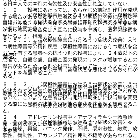
る日本人での本剤の有効性及び安全性は確立していない。
１．２． 投与にあたっては、あらかじめ前記副作用が発現
８．８． 〈双極性障害におけるうつ症状の改善〉双極性障
する場合があることを、患者及びその家族に十分に説明し、
害におけるうつ症状を有する患者に本剤を投与する場合、次
口渇、多飲、多尿、頻尿等の異常に注意し、このような症状
の点に注意すること〔９．１．７、１５．１．３参照〕。
があらわれた場合には、直ちに投与を中断し、医師の診察を
受けるよう、指導すること〔８．１、８．３、９．１．１、
８．８．１． 〈双極性障害におけるうつ症状の改善〉大う
１１．１．１参照〕。
つ病性障害等の精神疾患（双極性障害におけるうつ症状を含
む）を有する患者への抗うつ剤の投与により、２４歳以下の
禁忌
患者で、自殺念慮、自殺企図の発現のリスクが増加するとの
報告があるため、本剤の投与にあたっては、リスクとベネフ
２．１． 昏睡状態の患者［昏睡状態を悪化させるおそれが
ィットを考慮すること。
ある］。
８．８．２． 〈双極性障害におけるうつ症状の改善〉うつ
２．２． バルビツール酸誘導体等の中枢神経抑制剤の強い
症状を有する患者は希死念慮があり、自殺企図のおそれがあ
影響下にある患者［中枢神経抑制作用が増強される］。
るので、このような患者は投与開始早期並びに投与量を変更
する際には患者の状態及び病態の変化を注意深く観察するこ
２．３． 本剤の成分に対し過敏症の既往歴のある患者。
と。
２．４． アドレナリン投与中＜アナフィラキシー救急治
８．８．３． 〈双極性障害におけるうつ症状の改善〉不
療・歯科浸潤又は伝達麻酔除く＞の患者〔１０．１、１３．
安、焦燥、興奮、パニック発作、不眠、易刺激性、敵意、攻
２参照〕。
撃性、衝動性、アカシジア／精神運動不穏等があらわれるこ