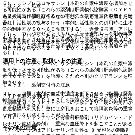
６）． シプロフロキサシン［本剤の血漿中濃度を増加させ
１３．２． 処置
る可能性がある（これらの薬剤は肝薬物代謝酵素（ＣＹＰ１
Ａ２）阻害作用を有するため本剤のクリアランスを低下させ
過量投与時、催吐は行わないこと。本剤を過量に服用した場
る）］。
合は、活性炭の投与を行う（本剤は活性炭との併用時に生物
学的利用率が５０〜６０％低下する）。過量投与時、アドレ
７）． カルバマゼピン〔１６．７．２参照〕［本剤の血漿
ナリン、ドパミン、あるいは他のβ−受容体アゴニスト活性
中濃度を低下させる（これらの薬剤は肝薬物代謝酵素（ＣＹ
を有する薬剤は低血圧を更に悪化させる可能性があるので使
Ｐ１Ａ２）を誘導するため本剤のクリアランスを増加させ
用してはならない〔２．４、１０．１参照〕。
る）］。
適用上の注意、取扱い上の注意
８）． オメプラゾール、リファンピシン［本剤の血漿中濃
度を低下させる可能性がある（これらの薬剤は肝薬物代謝酵
（適用上の注意）
素（ＣＹＰ１Ａ２）を誘導するため本剤のクリアランスを増
加させる）］。
１４．１． 薬剤交付時の注意
９）． 喫煙［本剤の血漿中濃度を低下させる（喫煙は肝薬
ＰＴＰ包装の薬剤はＰＴＰシートから取り出して服用するよ
物代謝酵素（ＣＹＰ１Ａ２）を誘導するため本剤のクリアラ
う指導すること（ＰＴＰシートの誤飲により、硬い鋭角部が
ンスを増加させる）］。
食道粘膜へ刺入し、更には穿孔をおこして縦隔洞炎等の重篤
な合併症を併発することがある）。
１０）． アドレナリン含有歯科麻酔剤（リドカイン・アド
レナリン歯科麻酔剤）［重篤な血圧降下を起こすことがある
その他の注意
（アドレナリンはアドレナリン作動性α、β−受容体の刺激剤