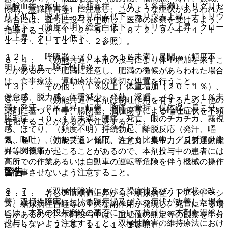
尿酸血症、水中毒、高脂血症、（０．１％未満）トリグリセ
傾眠、意識障害等）に注意し、このような症状があらわれた
リド低下、脱水症、カリウム低下、カリウム上昇、ナトリウ
場合には、直ちに投与を中断し、医師の診察を受けるよう、
ム低下、（頻度不明）総蛋白低下、ナトリウム上昇、クロー
指導すること〔１．２、８．１、８．２、９．１．１、１
ル上昇、クロール低下。
１．１．１、１１．１．２参照〕。
１２）． 呼吸器：（０．１〜１％未満）鼻閉、（頻度不
８．４． 〈効能共通〉本剤の投与により体重増加を来すこ
明）鼻出血、嚥下性肺炎。
とがあるので、肥満に注意し、肥満の徴候があらわれた場合
は、食事療法、運動療法等の適切な処置を行うこと。
１３）． その他：（１％以上）体重増加（２０．１％）、
倦怠感、脱力感、体重減少、発熱、浮腫、（０．１〜１％未
８．５． 〈効能共通〉本剤は制吐作用を有するため、他の
満）発汗、ＣＫ上昇、転倒、胸痛、骨折、低体温、肩こり、
薬剤に基づく中毒、腸閉塞、脳腫瘍等による嘔吐症状を不顕
脱毛症、（０．１％未満）腰痛、死亡、眼のチカチカ、霧視
在化することがあるので注意すること。
感、ほてり、（頻度不明）持続勃起、離脱反応（発汗、嘔
気、嘔吐）、アルブミン低下、Ａ／Ｇ比異常、グロブリン上
８．６． 〈効能共通〉傾眠、注意力・集中力・反射運動能
昇、関節痛。
力等の低下が起こることがあるので、本剤投与中の患者には
高所での作業あるいは自動車の運転等危険を伴う機械の操作
警告
に従事させないよう注意すること。
８．７． 〈双極性障害における躁症状及びうつ症状の改
１．１． 著しい血糖値上昇から、糖尿病性ケトアシドーシ
善〉双極性障害における躁症状及びうつ症状が改善した場合
ス、糖尿病性昏睡等の重大な副作用が発現し、死亡に至る場
には、本剤の投与継続の要否について検討し、本剤を漫然と
合があるので、本剤投与中は、血糖値の測定等の観察を十分
投与しないよう注意すること。双極性障害の維持療法におけ
に行うこと〔２．５、１１．１．１参照〕。