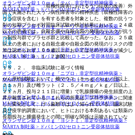
オランザピン錠１０ｍｇ「テバ」
非定型抗精神病薬 >
１５．１．３． 〈双極性障害におけるうつ症状の改善〉外
MARTA 制吐薬 > ドパミンD2/セロトニン受容体拮抗薬
国で実施された大うつ病性障害等の精神疾患（双極性障害の
うつ症状を含む）を有する患者を対象とした、複数の抗うつ
剤の短期プラセボ対照臨床試験の検討結果において、２４歳
オランザピン錠１０ｍｇ「トーワ」
非定型抗精神病薬 >
以下の患者では、自殺念慮や自殺企図の発現のリスクが抗う
MARTA 制吐薬 > ドパミンD2/セロトニン受容体拮抗薬
つ剤投与群でプラセボ群と比較して高かった。なお、２５歳
以上の患者における自殺念慮や自殺企図の発現のリスクの増
オランザピン錠１０ｍｇ「日新」
非定型抗精神病薬 >
加は認められず、６５歳以上においてはそのリスクが減少し
MARTA 制吐薬 > ドパミンD2/セロトニン受容体拮抗薬
た〔８．８、９．１．７参照〕。
１５．２． 非臨床試験に基づく情報
オランザピン錠１０ｍｇ「ニプロ」
非定型抗精神病薬 >
がん原性試験において、雌マウス（８ｍｇ／ｋｇ／日以上、
MARTA 制吐薬 > ドパミンD2/セロトニン受容体拮抗薬
２１ヵ月）及び雌ラット（２．５／４ｍｇ／ｋｇ／日以上、
２１ヵ月、投与２１１日に増量）で乳腺腫瘍の発生頻度の上
オランザピン錠１０ｍｇ「明治」
非定型抗精神病薬 >
昇が報告されている。これらの所見は、プロラクチンに関連
MARTA 制吐薬 > ドパミンD2/セロトニン受容体拮抗薬
した変化として、げっ歯類ではよく知られている。臨床試験
及び疫学的調査において、ヒトにおける本剤あるいは類薬の
長期投与と腫瘍発生との間に明確な関係は示唆されていな
オランザピン錠１０ｍｇ「ヨシトミ」
非定型抗精神病薬 >
い。
MARTA 制吐薬 > ドパミンD2/セロトニン受容体拮抗薬