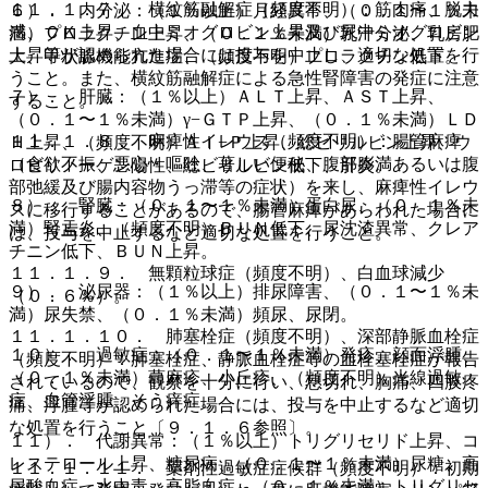
１１．１．７． 横紋筋融解症（頻度不明）：筋肉痛、脱力
６）． 内分泌：（１％以上）月経異常、（０．１〜１％未
感、ＣＫ上昇、血中ミオグロビン上昇及び尿中ミオグロビン
満）プロラクチン上昇、（０．１％未満）乳汁分泌、乳房肥
上昇等が認められた場合には投与を中止し、適切な処置を行
大、甲状腺機能亢進症、（頻度不明）プロラクチン低下。
うこと。また、横紋筋融解症による急性腎障害の発症に注意
７）． 肝臓：（１％以上）ＡＬＴ上昇、ＡＳＴ上昇、
すること。
（０．１〜１％未満）γ−ＧＴＰ上昇、（０．１％未満）ＬＤ
１１．１．８． 麻痺性イレウス（頻度不明）：腸管麻痺
Ｈ上昇、（頻度不明）Ａｌ−Ｐ上昇、総ビリルビン上昇、ウ
（食欲不振、悪心・嘔吐、著しい便秘、腹部膨満あるいは腹
ロビリノーゲン陽性、総ビリルビン低下、肝炎。
部弛緩及び腸内容物うっ滞等の症状）を来し、麻痺性イレウ
８）． 腎臓：（０．１〜１％未満）蛋白尿、（０．１％未
スに移行することがあるので、腸管麻痺があらわれた場合に
満）腎盂炎、（頻度不明）ＢＵＮ低下、尿沈渣異常、クレア
は、投与を中止するなど適切な処置を行うこと。
チニン低下、ＢＵＮ上昇。
１１．１．９． 無顆粒球症（頻度不明）、白血球減少
９）． 泌尿器：（１％以上）排尿障害、（０．１〜１％未
（０．６％）。
満）尿失禁、（０．１％未満）頻尿、尿閉。
１１．１．１０． 肺塞栓症（頻度不明）、深部静脈血栓症
１０）． 過敏症：（０．１〜１％未満）発疹、顔面浮腫、
（頻度不明）：肺塞栓症、静脈血栓症等の血栓塞栓症が報告
（０．１％未満）蕁麻疹、小丘疹、（頻度不明）光線過敏
されているので、観察を十分に行い、息切れ、胸痛、四肢疼
症、血管浮腫、そう痒症。
痛、浮腫等が認められた場合には、投与を中止するなど適切
な処置を行うこと〔９．１．６参照〕。
１１）． 代謝異常：（１％以上）トリグリセリド上昇、コ
レステロール上昇、糖尿病、（０．１〜１％未満）尿糖、高
１１．１．１１． 薬剤性過敏症症候群（頻度不明）：初期
尿酸血症、水中毒、高脂血症、（０．１％未満）トリグリセ