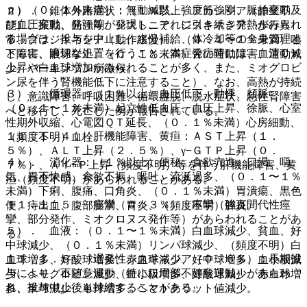
ｎ）（０．１％未満）：無動緘黙、強度筋強剛、脈拍変動及
２）． 錐体外路症状：（１％以上）アカシジア（静坐不
び血圧変動、発汗等が発現し、それに引き続き発熱がみられ
能）、振戦、筋強剛、ジストニア、ジスキネジア、歩行異
る場合は、投与を中止し、水分補給、体冷却等の全身管理と
常、ブラジキネジア（動作緩慢）、（０．１〜１％未満）嚥
ともに、適切な処置を行うこと（本症発症時には、血清ＣＫ
下障害、眼球挙上、（０．１％未満）舌の運動障害、運動減
上昇や白血球増加がみられることが多く、また、ミオグロビ
少、パーキンソン病徴候。
ン尿を伴う腎機能低下に注意すること）、なお、高熱が持続
３）． 循環器：（１％以上）血圧低下、動悸、頻脈、
し、意識障害、呼吸困難、循環虚脱、脱水症状、急性腎障害
（０．１〜１％未満）起立性低血圧、血圧上昇、徐脈、心室
へと移行し、死亡した例が報告されている。
性期外収縮、心電図ＱＴ延長、（０．１％未満）心房細動、
１１．１．４． 肝機能障害、黄疸：ＡＳＴ上昇（１．
（頻度不明）血栓。
５％）、ＡＬＴ上昇（２．５％）、γ−ＧＴＰ上昇（０．
４）． 消化器：（１％以上）便秘、食欲亢進、口渇、嘔
７％）、Ａｌ−Ｐ上昇（頻度不明）等を伴う肝機能障害、黄
気、胃不快感、食欲不振、嘔吐、流涎過多、（０．１〜１％
疸（頻度不明）があらわれることがある。
未満）下痢、腹痛、口角炎、（０．１％未満）胃潰瘍、黒色
１１．１．５． 痙攣（０．３％）：痙攣（強直間代性痙
便、痔出血、腹部膨満、胃炎、（頻度不明）膵炎。
攣、部分発作、ミオクロヌス発作等）があらわれることがあ
５）． 血液：（０．１〜１％未満）白血球減少、貧血、好
る。
中球減少、（０．１％未満）リンパ球減少、（頻度不明）白
１１．１．６． 遅発性ジスキネジア（０．６％）：長期投
血球増多、好酸球増多、赤血球減少、好中球増多、血小板減
与により、不随意運動（特に口周部不随意運動）があらわ
少、ヘモグロビン減少、血小板増多、好酸球減少、赤血球増
れ、投与中止後も持続することがある。
多、単球減少、単球増多、ヘマトクリット値減少。