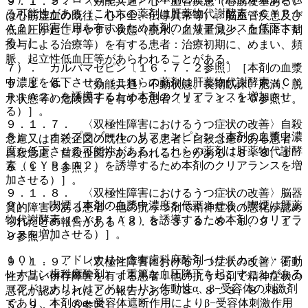
９．１．５． 〈効能共通〉心・血管疾患（心筋梗塞あるい
る可能性がある（これらの薬剤は肝薬物代謝酵素（ＣＹＰ１
は心筋虚血の既往、心不全、伝導異常等）、脳血管疾患及び
Ａ２）阻害作用を有するため本剤のクリアランスを低下させ
低血圧が起こりやすい状態（脱水、血液量減少、血圧降下剤
る）］。
投与による治療等）を有する患者：治療初期に、めまい、頻
脈、起立性低血圧等があらわれることがある。
７）． カルバマゼピン〔１６．７．２参照〕［本剤の血漿
中濃度を低下させる（これらの薬剤は肝薬物代謝酵素（ＣＹ
９．１．６． 〈効能共通〉不動状態、長期臥床、肥満、脱
Ｐ１Ａ２）を誘導するため本剤のクリアランスを増加させ
水状態等の危険因子を有する患者〔１１．１．１０参照〕。
る）］。
９．１．７． 〈双極性障害におけるうつ症状の改善〉自殺
８）． オメプラゾール、リファンピシン［本剤の血漿中濃
念慮又は自殺企図の既往のある患者、自殺念慮のある患者：
度を低下させる可能性がある（これらの薬剤は肝薬物代謝酵
自殺念慮、自殺企図があらわれることがある〔８．８、１
素（ＣＹＰ１Ａ２）を誘導するため本剤のクリアランスを増
５．１．３参照〕。
加させる）］。
９．１．８． 〈双極性障害におけるうつ症状の改善〉脳器
９）． 喫煙［本剤の血漿中濃度を低下させる（喫煙は肝薬
質的障害のある患者：他の抗うつ剤で精神症状の悪化が認め
物代謝酵素（ＣＹＰ１Ａ２）を誘導するため本剤のクリアラ
られたとの報告がある〔８．８．３、８．８．５、９．１．
ンスを増加させる）］。
９参照〕。
１０）． アドレナリン含有歯科麻酔剤（リドカイン・アド
９．１．９． 〈双極性障害におけるうつ症状の改善〉衝動
レナリン歯科麻酔剤）［重篤な血圧降下を起こすことがある
性が高い併存障害を有する患者：他の抗うつ剤で精神症状の
（アドレナリンはアドレナリン作動性α、β−受容体の刺激剤
悪化が認められたとの報告がある〔８．８．３、８．８．
であり、本剤のα−受容体遮断作用によりβ−受容体刺激作用
５、９．１．８参照〕。