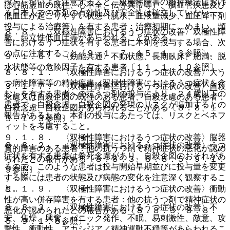
投与しないよう注意すること。双極性障害の維持療法におけ
は心筋虚血の既往、心不全、伝導異常等）、脳血管疾患及び
る日本人での本剤の有効性及び安全性は確立していない。
低血圧が起こりやすい状態（脱水、血液量減少、血圧降下剤
投与による治療等）を有する患者：治療初期に、めまい、頻
８．８． 〈双極性障害におけるうつ症状の改善〉双極性障
脈、起立性低血圧等があらわれることがある。
害におけるうつ症状を有する患者に本剤を投与する場合、次
の点に注意すること〔９．１．７、１５．１．３参照〕。
９．１．６． 〈効能共通〉不動状態、長期臥床、肥満、脱
水状態等の危険因子を有する患者〔１１．１．１０参照〕。
８．８．１． 〈双極性障害におけるうつ症状の改善〉大う
つ病性障害等の精神疾患（双極性障害におけるうつ症状を含
９．１．７． 〈双極性障害におけるうつ症状の改善〉自殺
む）を有する患者への抗うつ剤の投与により、２４歳以下の
念慮又は自殺企図の既往のある患者、自殺念慮のある患者：
患者で、自殺念慮、自殺企図の発現のリスクが増加するとの
自殺念慮、自殺企図があらわれることがある〔８．８、１
報告があるため、本剤の投与にあたっては、リスクとベネフ
５．１．３参照〕。
ィットを考慮すること。
９．１．８． 〈双極性障害におけるうつ症状の改善〉脳器
８．８．２． 〈双極性障害におけるうつ症状の改善〉うつ
質的障害のある患者：他の抗うつ剤で精神症状の悪化が認め
症状を有する患者は希死念慮があり、自殺企図のおそれがあ
られたとの報告がある〔８．８．３、８．８．５、９．１．
るので、このような患者は投与開始早期並びに投与量を変更
９参照〕。
する際には患者の状態及び病態の変化を注意深く観察するこ
と。
９．１．９． 〈双極性障害におけるうつ症状の改善〉衝動
性が高い併存障害を有する患者：他の抗うつ剤で精神症状の
８．８．３． 〈双極性障害におけるうつ症状の改善〉不
悪化が認められたとの報告がある〔８．８．３、８．８．
安、焦燥、興奮、パニック発作、不眠、易刺激性、敵意、攻
５、９．１．８参照〕。
撃性、衝動性、アカシジア／精神運動不穏等があらわれるこ