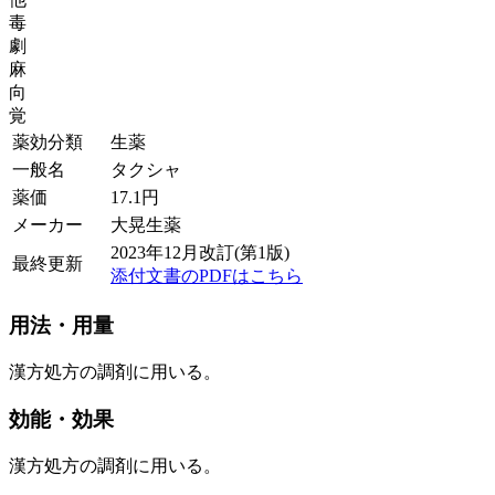
毒
劇
麻
向
覚
薬効分類
生薬
一般名
タクシャ
薬価
17.1
円
メーカー
大晃生薬
2023年12月改訂(第1版)
最終更新
添付文書のPDFはこちら
用法・用量
漢方処方の調剤に用いる。
効能・効果
漢方処方の調剤に用いる。