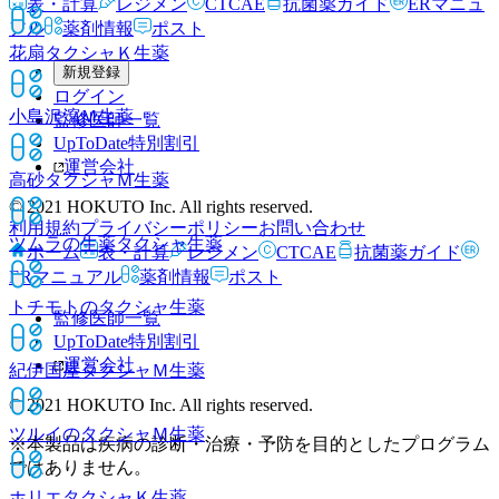
表・計算
レジメン
CTCAE
抗菌薬ガイド
ERマニュ
アル
薬剤情報
ポスト
花扇タクシャＫ
生薬
新規登録
ログイン
小島沢瀉Ｍ
生薬
監修医師一覧
UpToDate特別割引
運営会社
高砂タクシャＭ
生薬
© 2021 HOKUTO Inc. All rights reserved.
利用規約
プライバシーポリシー
お問い合わせ
ツムラの生薬タクシャ
生薬
ホーム
表・計算
レジメン
CTCAE
抗菌薬ガイド
ERマニュアル
薬剤情報
ポスト
トチモトのタクシャ
生薬
監修医師一覧
UpToDate特別割引
運営会社
紀伊国屋タクシャＭ
生薬
© 2021 HOKUTO Inc. All rights reserved.
ツルイのタクシャＭ
生薬
※本製品は疾病の診断・治療・予防を目的としたプログラム
ではありません。
ホリエタクシャＫ
生薬