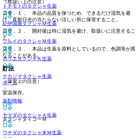
（取扱い上の注意）
トチモトのタクシャ
生薬
２０．１． 本品の品質を保つため、できるだけ湿気を避
け、直射日光の当たらない涼しい所に保管すること。
紀伊国屋タクシャＭ
生薬
２０．２． 開封後は特に湿気を避け、取扱いに注意するこ
と。
ツルイのタクシャＭ
生薬
２０．３． 本品は生薬を原料としているので、色調等が異
なることがある。
ホリエタクシャＫ
生薬
貯法
ナカジマタクシャ
生薬
（保管上の注意）
ホーム
室温保存。
薬剤情報
ヤマダのタクシャＡ
生薬
タクシャダイコーＭ
ウチダのタクシャ末Ｍ
生薬