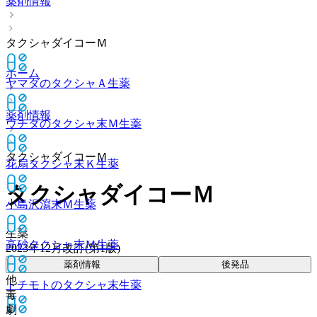
薬剤情報
タクシャダイコーＭ
ホーム
ヤマダのタクシャＡ
生薬
薬剤情報
ウチダのタクシャ末Ｍ
生薬
タクシャダイコーＭ
花扇タクシャ末Ｋ
生薬
タクシャダイコーＭ
小島沢瀉末Ｍ
生薬
生薬
高砂タクシャ末Ｍ
生薬
2023年12月改訂(第1版)
薬剤情報
後発品
他
トチモトのタクシャ末
生薬
毒
劇