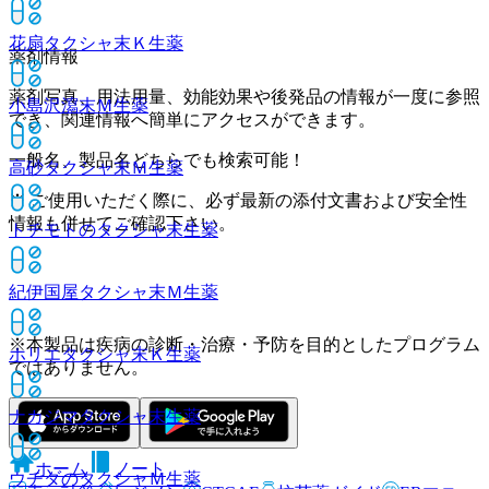
花扇タクシャ末Ｋ
生薬
薬剤情報
薬剤写真、用法用量、効能効果や後発品の情報が一度に参照
小島沢瀉末Ｍ
生薬
でき、関連情報へ簡単にアクセスができます。
一般名、製品名どちらでも検索可能！
高砂タクシャ末Ｍ
生薬
※ ご使用いただく際に、必ず最新の添付文書および安全性
情報も併せてご確認下さい。
トチモトのタクシャ末
生薬
紀伊国屋タクシャ末Ｍ
生薬
※本製品は疾病の診断・治療・予防を目的としたプログラム
ホリエタクシャ末Ｋ
生薬
ではありません。
ナカジマタクシャ末
生薬
ホーム
ノート
ウチダのタクシャＭ
生薬