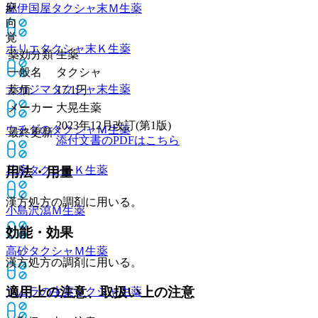
麻
紀伊国屋タクシャ末Ｍ
生薬
向
覚
ホリエタクシャ末Ｋ
生薬
薬効分類
生薬
一般名
タクシャ
ナカジマタクシャ末
生薬
薬価
17.1
円
メーカー
大晃生薬
2023年12月改訂(第1版)
ウチダのタクシャＭ
生薬
最終更新
添付文書のPDFはこちら
花扇タクシャＫ
生薬
用法・用量
漢方処方の調剤に用いる。
小島沢瀉Ｍ
生薬
効能・効果
高砂タクシャＭ
生薬
漢方処方の調剤に用いる。
適用上の注意、取扱い上の注意
ツムラの生薬タクシャ
生薬