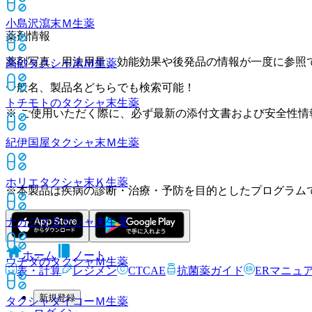
小島沢瀉末Ｍ
生薬
薬剤情報
薬剤写真、用法用量、効能効果や後発品の情報が一度に参照
高砂タクシャ末Ｍ
生薬
一般名、製品名どちらでも検索可能！
トチモトのタクシャ末
生薬
※ ご使用いただく際に、必ず最新の添付文書および安全性情
紀伊国屋タクシャ末Ｍ
生薬
ホリエタクシャ末Ｋ
生薬
※本製品は疾病の診断・治療・予防を目的としたプログラム
ナカジマタクシャ末
生薬
ホーム
ノート
ウチダのタクシャＭ
生薬
表・計算
レジメン
CTCAE
抗菌薬ガイド
ERマニュ
新規登録
タクシャダイコーＭ
生薬