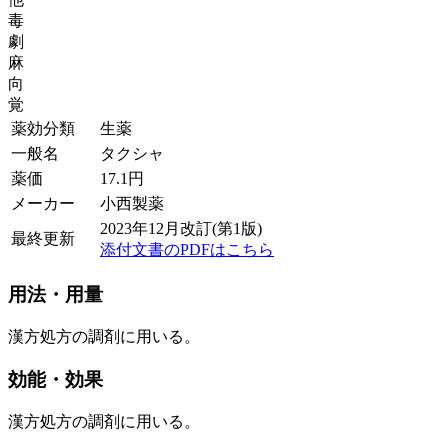
毒
劇
麻
向
覚
薬効分類
生薬
一般名
タクシャ
薬価
17.1
円
メーカー
小西製薬
2023年12月改訂(第1版)
最終更新
添付文書のPDFはこちら
用法・用量
漢方処方の調剤に用いる。
効能・効果
漢方処方の調剤に用いる。