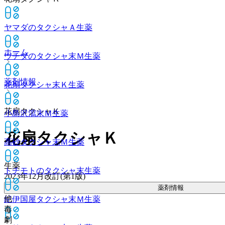
ヤマダのタクシャＡ
生薬
ホーム
ウチダのタクシャ末Ｍ
生薬
薬剤情報
花扇タクシャ末Ｋ
生薬
花扇タクシャＫ
小島沢瀉末Ｍ
生薬
花扇タクシャＫ
高砂タクシャ末Ｍ
生薬
生薬
トチモトのタクシャ末
生薬
2023年12月改訂(第1版)
薬剤情報
他
紀伊国屋タクシャ末Ｍ
生薬
毒
劇