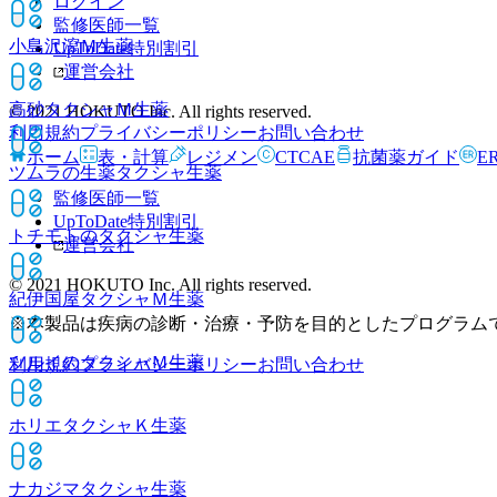
ログイン
監修医師一覧
小島沢瀉Ｍ
生薬
UpToDate特別割引
運営会社
高砂タクシャＭ
生薬
© 2021 HOKUTO Inc. All rights reserved.
利用規約
プライバシーポリシー
お問い合わせ
ホーム
表・計算
レジメン
CTCAE
抗菌薬ガイド
E
ツムラの生薬タクシャ
生薬
監修医師一覧
UpToDate特別割引
トチモトのタクシャ
生薬
運営会社
© 2021 HOKUTO Inc. All rights reserved.
紀伊国屋タクシャＭ
生薬
※本製品は疾病の診断・治療・予防を目的としたプログラム
ツルイのタクシャＭ
生薬
利用規約
プライバシーポリシー
お問い合わせ
ホリエタクシャＫ
生薬
ナカジマタクシャ
生薬