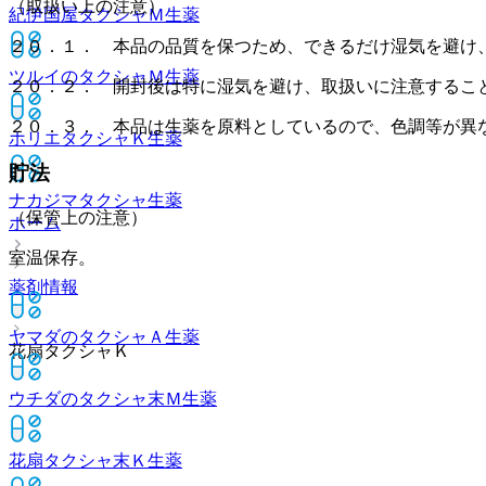
（取扱い上の注意）
紀伊国屋タクシャＭ
生薬
２０．１． 本品の品質を保つため、できるだけ湿気を避け
ツルイのタクシャＭ
生薬
２０．２． 開封後は特に湿気を避け、取扱いに注意するこ
２０．３． 本品は生薬を原料としているので、色調等が異
ホリエタクシャＫ
生薬
貯法
ナカジマタクシャ
生薬
（保管上の注意）
ホーム
室温保存。
薬剤情報
ヤマダのタクシャＡ
生薬
花扇タクシャＫ
ウチダのタクシャ末Ｍ
生薬
花扇タクシャ末Ｋ
生薬