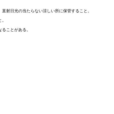
、直射日光の当たらない涼しい所に保管すること。
と。
なることがある。