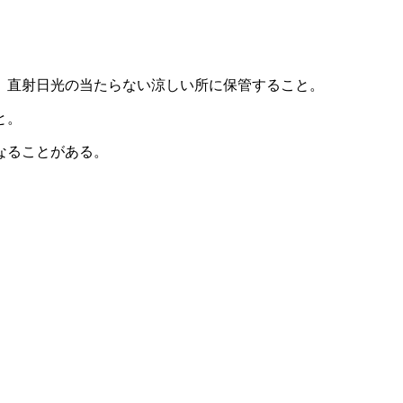
、直射日光の当たらない涼しい所に保管すること。
と。
なることがある。