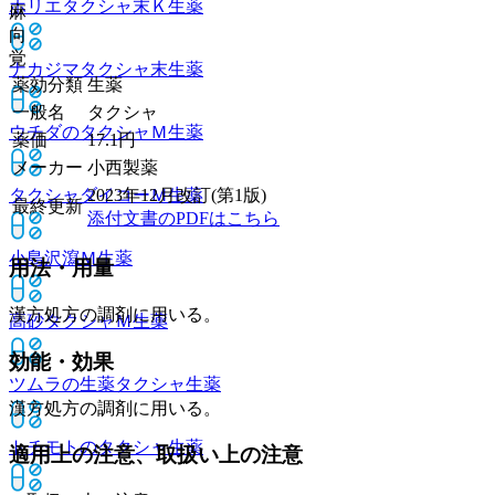
ホリエタクシャ末Ｋ
生薬
麻
向
覚
ナカジマタクシャ末
生薬
薬効分類
生薬
一般名
タクシャ
ウチダのタクシャＭ
生薬
薬価
17.1
円
メーカー
小西製薬
タクシャダイコーＭ
生薬
2023年12月改訂(第1版)
最終更新
添付文書のPDFはこちら
小島沢瀉Ｍ
生薬
用法・用量
漢方処方の調剤に用いる。
高砂タクシャＭ
生薬
効能・効果
ツムラの生薬タクシャ
生薬
漢方処方の調剤に用いる。
トチモトのタクシャ
生薬
適用上の注意、取扱い上の注意