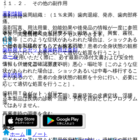
１１．２． その他の副作用
薬剤情報
１）． 歯周組織：（１％未満）歯肉退縮、発赤、歯肉部疼
薬剤情報
痛。
薬剤写真、用法用量、効能効果や後発品の情報が一度に参照
歯科用ＴＤゼット・ゼリー
２）． 中枢神経：（頻度不明）眠気、不安、興奮、霧視、
でき、関連情報へ簡単にアクセスができます。
眩暈等［このような症状があらわれた場合は、ショックある
一般名、製品名どちらでも検索可能！
いは中毒へ移行することがあるので、患者の全身状態の観察
歯科用ＴＤゼット液
歯科用止血剤
を十分に行い、必要に応じて適切な処置を行うこと］。
ホーム
※ ご使用いただく際に、必ず最新の添付文書および安全性
情報も併せてご確認下さい。
３）． 消化器：（頻度不明）悪心・嘔吐等［このような症
状があらわれた場合は、ショックあるいは中毒へ移行するこ
薬剤情報
とがあるので、患者の全身状態の観察を十分に行い、必要に
応じて適切な処置を行うこと］。
歯科用ＴＤゼット・ゼリー
４）． 過敏症：（頻度不明）蕁麻疹等の皮膚症状、浮腫
※本製品は疾病の診断・治療・予防を目的としたプログラム
等。
ではありません。
再審査時の調査を含む。
禁忌
ホーム
ノート
リドカイン又はアミド型局所麻酔薬に対し、過敏症の既往歴