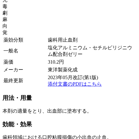
毒
劇
麻
向
覚
薬効分類
歯科用止血剤
塩化アルミニウム・セチルピリジニウ
一般名
ム配合剤ゼリー
薬価
310.2
円
メーカー
東洋製薬化成
2023年05月改訂(第1版)
最終更新
添付文書のPDFはこちら
用法・用量
本剤の適量をとり、出血部に塗布する。
効能・効果
歯科領域における口腔粘膜損傷の小出血の止血。