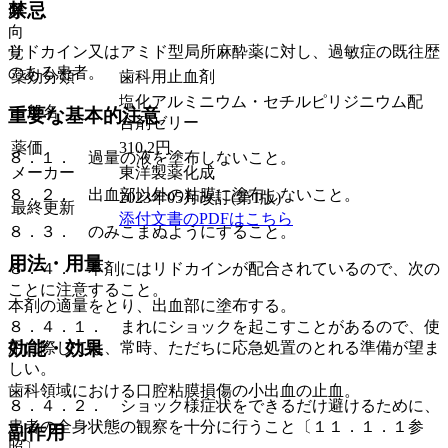
禁忌
麻
向
リドカイン又はアミド型局所麻酔薬に対し、過敏症の既往歴
覚
のある患者。
薬効分類
歯科用止血剤
塩化アルミニウム・セチルピリジニウム配
一般名
重要な基本的注意
合剤ゼリー
薬価
310.2
円
８．１． 過量の液を塗布しないこと。
メーカー
東洋製薬化成
８．２． 出血部以外の粘膜に塗布しないこと。
2023年05月改訂(第1版)
最終更新
添付文書のPDFはこちら
８．３． のみこまぬようにすること。
用法・用量
８．４． 本剤にはリドカインが配合されているので、次の
ことに注意すること。
本剤の適量をとり、出血部に塗布する。
８．４．１． まれにショックを起こすことがあるので、使
効能・効果
用に際しては、常時、ただちに応急処置のとれる準備が望ま
しい。
歯科領域における口腔粘膜損傷の小出血の止血。
８．４．２． ショック様症状をできるだけ避けるために、
患者の全身状態の観察を十分に行うこと〔１１．１．１参
副作用
照〕。