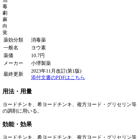
毒
劇
麻
向
覚
薬効分類
消毒薬
一般名
ヨウ素
薬価
10.7
円
メーカー
小堺製薬
2023年11月改訂(第1版)
最終更新
添付文書のPDFはこちら
用法・用量
ヨードチンキ、希ヨードチンキ、複方ヨード・グリセリン等
の調剤に用いる。
効能・効果
ヨードチンキ、希ヨードチンキ、複方ヨード・グリセリン等