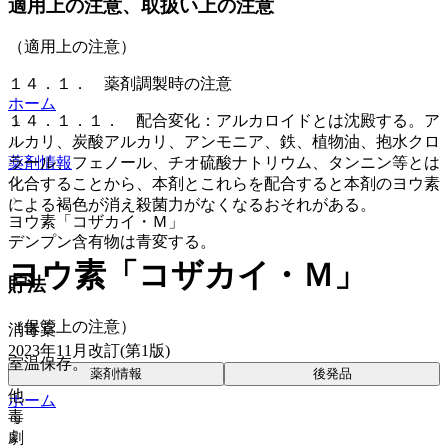
適用上の注意、取扱い上の注意
（適用上の注意）
１４．１． 薬剤調製時の注意
ホーム
１４．１．１． 配合変化：アルカロイドとは沈殿する。ア
ルカリ、炭酸アルカリ、アンモニア、鉄、植物油、抱水クロ
薬剤情報
ラール、フェノール、チオ硫酸ナトリウム、タンニン等とは
化合することから、本剤とこれらを配合すると本剤のヨウ素
による褐色が消え殺菌力がなくなるおそれがある。
ヨウ素「コザカイ・Ｍ」
デンプン含有物は青変する。
ヨウ素「コザカイ・Ｍ」
貯法
（保管上の注意）
消毒薬
2023年11月改訂(第1版)
室温保存。
薬剤情報
後発品
他
ホーム
毒
劇