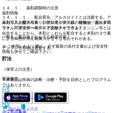
１４．１． 薬剤調製時の注意
薬剤情報
１４．１．１． 配合変化：アルカロイドとは沈殿する。ア
薬剤写真、用法用量、効能効果や後発品の情報が一度に参照
ルカリ、炭酸アルカリ、アンモニア、鉄、植物油、抱水クロ
でき、関連情報へ簡単にアクセスができます。
ラール、フェノール、チオ硫酸ナトリウム、タンニン等とは
化合することから、本剤とこれらを配合すると本剤のヨウ素
一般名、製品名どちらでも検索可能！
による褐色が消え殺菌力がなくなるおそれがある。
※ ご使用いただく際に、必ず最新の添付文書および安全性
デンプン含有物は青変する。
情報も併せてご確認下さい。
貯法
（保管上の注意）
室温保存。
※本製品は疾病の診断・治療・予防を目的としたプログラム
ではありません。
ヨウ素「司生堂」
消毒薬
ホーム
ノート
ヨウ素
消毒薬