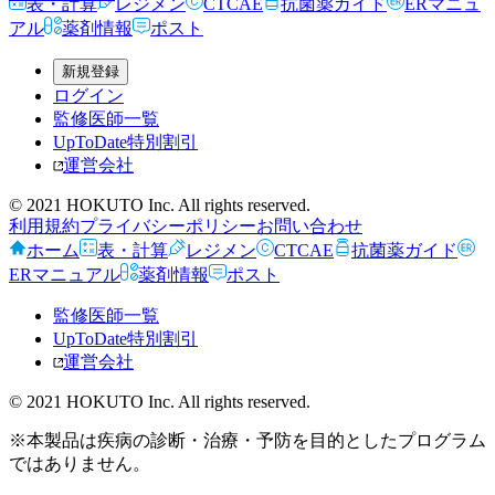
表・計算
レジメン
CTCAE
抗菌薬ガイド
ERマニュ
アル
薬剤情報
ポスト
新規登録
ログイン
監修医師一覧
UpToDate特別割引
運営会社
© 2021 HOKUTO Inc. All rights reserved.
利用規約
プライバシーポリシー
お問い合わせ
ホーム
表・計算
レジメン
CTCAE
抗菌薬ガイド
ERマニュアル
薬剤情報
ポスト
監修医師一覧
UpToDate特別割引
運営会社
© 2021 HOKUTO Inc. All rights reserved.
※本製品は疾病の診断・治療・予防を目的としたプログラム
ではありません。