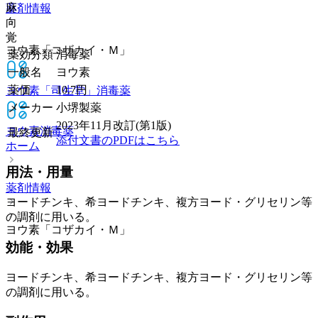
麻
薬剤情報
向
覚
ヨウ素「コザカイ・Ｍ」
薬効分類
消毒薬
一般名
ヨウ素
薬価
10.7
円
ヨウ素「司生堂」
消毒薬
メーカー
小堺製薬
2023年11月改訂(第1版)
ヨウ素
消毒薬
最終更新
添付文書のPDFはこちら
ホーム
用法・用量
薬剤情報
ヨードチンキ、希ヨードチンキ、複方ヨード・グリセリン等
の調剤に用いる。
ヨウ素「コザカイ・Ｍ」
効能・効果
ヨードチンキ、希ヨードチンキ、複方ヨード・グリセリン等
の調剤に用いる。