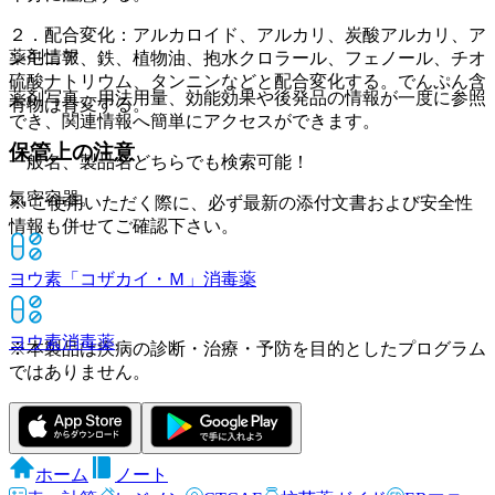
２．配合変化：アルカロイド、アルカリ、炭酸アルカリ、ア
薬剤情報
ンモニア、鉄、植物油、抱水クロラール、フェノール、チオ
硫酸ナトリウム、タンニンなどと配合変化する。でんぷん含
薬剤写真、用法用量、効能効果や後発品の情報が一度に参照
有物は青変する。
でき、関連情報へ簡単にアクセスができます。
保管上の注意
一般名、製品名どちらでも検索可能！
気密容器。
※ ご使用いただく際に、必ず最新の添付文書および安全性
情報も併せてご確認下さい。
ヨウ素「コザカイ・Ｍ」
消毒薬
ヨウ素
消毒薬
※本製品は疾病の診断・治療・予防を目的としたプログラム
ではありません。
ホーム
ノート