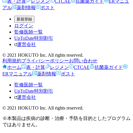
表・計算
レジメン
CTCAE
抗菌薬ガイド
ERマニュ
アル
薬剤情報
ポスト
新規登録
ログイン
監修医師一覧
UpToDate特別割引
運営会社
© 2021 HOKUTO Inc. All rights reserved.
利用規約
プライバシーポリシー
お問い合わせ
ホーム
表・計算
レジメン
CTCAE
抗菌薬ガイド
ERマニュアル
薬剤情報
ポスト
監修医師一覧
UpToDate特別割引
運営会社
© 2021 HOKUTO Inc. All rights reserved.
※本製品は疾病の診断・治療・予防を目的としたプログラム
ではありません。