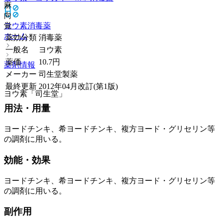
麻
向
覚
ヨウ素
消毒薬
ホーム
薬効分類
消毒薬
一般名
ヨウ素
薬価
10.7
円
薬剤情報
メーカー
司生堂製薬
最終更新
2012年04月改訂(第1版)
ヨウ素「司生堂」
用法・用量
ヨードチンキ、希ヨードチンキ、複方ヨード・グリセリン等
の調剤に用いる。
効能・効果
ヨードチンキ、希ヨードチンキ、複方ヨード・グリセリン等
の調剤に用いる。
副作用