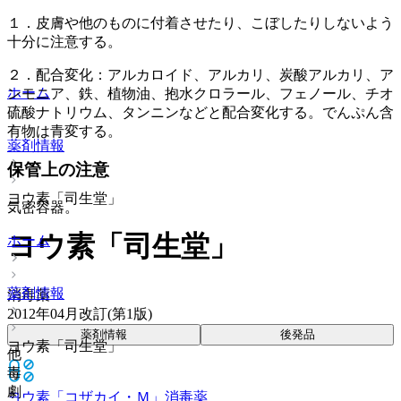
１．皮膚や他のものに付着させたり、こぼしたりしないよう
十分に注意する。
２．配合変化：アルカロイド、アルカリ、炭酸アルカリ、ア
ホーム
ンモニア、鉄、植物油、抱水クロラール、フェノール、チオ
硫酸ナトリウム、タンニンなどと配合変化する。でんぷん含
有物は青変する。
薬剤情報
保管上の注意
ヨウ素「司生堂」
気密容器。
ヨウ素「司生堂」
ホーム
薬剤情報
消毒薬
2012年04月改訂(第1版)
薬剤情報
後発品
ヨウ素「司生堂」
他
毒
劇
ヨウ素「コザカイ・Ｍ」
消毒薬