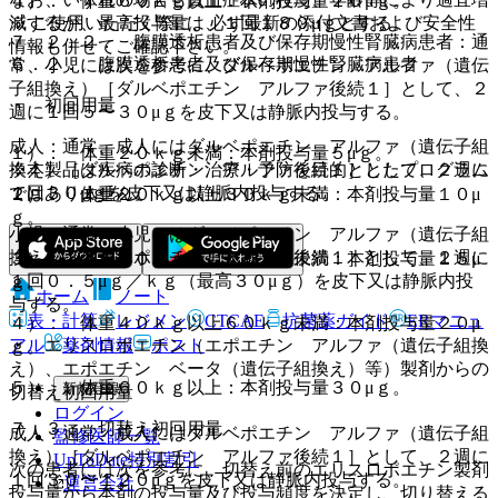
４）． 体重６０ｋｇ以上：本剤投与量２０μｇ。
※ ご使用いただく際に、必ず最新の添付文書および安全性
減するが、最高投与量は、１回１８０μｇとする。
７．２．２． 腹膜透析患者及び保存期慢性腎臓病患者：通
情報も併せてご確認下さい。
６．２． 腹膜透析患者及び保存期慢性腎臓病患者
常、小児には次を参考に、ダルベポエチン アルファ（遺伝
子組換え）［ダルベポエチン アルファ後続１］として、２
・ 初回用量
週に１回５〜３０μｇを皮下又は静脈内投与する。
成人：通常、成人にはダルベポエチン アルファ（遺伝子組
１）． 体重２０ｋｇ未満：本剤投与量５μｇ。
※本製品は疾病の診断・治療・予防を目的としたプログラム
換え）［ダルベポエチン アルファ後続１］として、２週に
ではありません。
１回３０μｇを皮下又は静脈内投与する。
２）． 体重２０ｋｇ以上３０ｋｇ未満：本剤投与量１０μ
ｇ。
小児：通常、小児にはダルベポエチン アルファ（遺伝子組
換え）［ダルベポエチン アルファ後続１］として、２週に
３）． 体重３０ｋｇ以上４０ｋｇ未満：本剤投与量１５μ
１回０．５μｇ／ｋｇ（最高３０μｇ）を皮下又は静脈内投
ｇ。
ホーム
ノート
与する。
表・計算
レジメン
CTCAE
抗菌薬ガイド
ERマニュ
４）． 体重４０ｋｇ以上６０ｋｇ未満：本剤投与量２０μ
アル
薬剤情報
ポスト
・ エリスロポエチン（エポエチン アルファ（遺伝子組換
ｇ。
え）、エポエチン ベータ（遺伝子組換え）等）製剤からの
５）． 体重６０ｋｇ以上：本剤投与量３０μｇ。
新規登録
切替え初回用量
ログイン
７．３． 切替え初回用量
成人：通常、成人にはダルベポエチン アルファ（遺伝子組
監修医師一覧
換え）［ダルベポエチン アルファ後続１］として、２週に
UpToDate特別割引
次の患者には次を参考に、切替え前のエリスロポエチン製剤
１回３０〜１２０μｇを皮下又は静脈内投与する。
運営会社
投与量から本剤の投与量及び投与頻度を決定し、切り替える