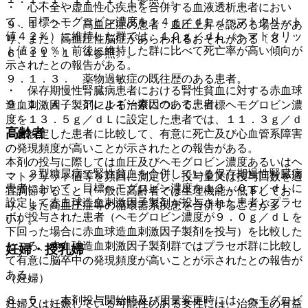
・ 心不全や虚血性心疾患を合併する血液透析患者におい
て、目標ヘモグロビン濃度を１４ｇ／ｄＬ（ヘマトクリット
９．１．２． 高血圧症の患者：血圧上昇を認める場合があ
値４２％）に維持した群では、１０ｇ／ｄＬ（ヘマトクリッ
り、また、高血圧性脳症があらわれるおそれがある〔８．
ト値３０％）前後に維持した群に比べて死亡率が高い傾向が
６、１１．１．４参照〕。
示されたとの報告がある。
９．１．３． 薬物過敏症の既往歴のある患者。
・ 保存期慢性腎臓病患者における腎性貧血に対する赤血球
９．１．４． アレルギー素因のある患者。
造血刺激因子製剤による治療について、目標ヘモグロビン濃
度を１３．５ｇ／ｄＬに設定した患者では、１１．３ｇ／ｄ
高齢者
Ｌに設定した患者に比較して、有意に死亡及び心血管系障害
の発現頻度が高いことが示されたとの報告がある。
本剤の投与に際しては血圧及びヘモグロビン濃度あるいはヘ
・ ２型糖尿病で腎性貧血を合併している保存期慢性腎臓病
マトクリット値等を頻回に測定し、投与量又は投与回数を適
患者において、目標ヘモグロビン濃度を１３．０ｇ／ｄＬに
宜調節すること（一般に高齢者では生理機能が低下してお
設定して赤血球造血刺激因子製剤が投与された患者とプラセ
り、また高血圧症等の循環器系疾患を合併することが多
ボが投与された患者（ヘモグロビン濃度が９．０ｇ／ｄＬを
い）。
下回った場合に赤血球造血刺激因子製剤を投与）を比較した
ところ、赤血球造血刺激因子製剤群ではプラセボ群に比較し
妊婦・授乳婦
て有意に脳卒中の発現頻度が高いことが示されたとの報告が
ある。
（妊婦）
８．５． 本剤投与開始時及び用量変更時には、ヘモグロビ
妊婦又は妊娠している可能性のある女性には、治療上の有益