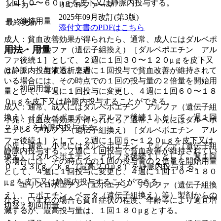
１回１０〜６０μｇを皮下又は静脈内投与する。
メーカー
ＪＣＲファーマ
2025年09月改訂(第3版)
・ 維持用量
最終更新
添付文書のPDFはこちら
成人：貧血改善効果が得られたら、通常、成人にはダルベポ
用法・用量
エチン アルファ（遺伝子組換え）［ダルベポエチン アル
ファ後続１］として、２週に１回３０〜１２０μｇを皮下又
６．１． 血液透析患者
は静脈内投与する。２週に１回投与で貧血改善が維持されて
いる場合には、その時点での１回の投与量の２倍量を開始用
・ 初回用量
量として、４週に１回投与に変更し、４週に１回６０〜１８
０μｇを皮下又は静脈内投与することができる。
成人：通常、成人にはダルベポエチン アルファ（遺伝子組
換え）［ダルベポエチン アルファ後続１］として、週１回
小児：貧血改善効果が得られたら、通常、小児にはダルベポ
２０μｇを静脈内投与する。
エチン アルファ（遺伝子組換え）［ダルベポエチン アル
ファ後続１］として、２週に１回５〜１２０μｇを皮下又は
小児：通常、小児にはダルベポエチン アルファ（遺伝子組
静脈内投与する。２週に１回投与で貧血改善が維持されてい
換え）［ダルベポエチン アルファ後続１］として、週１回
る場合には、その時点での１回の投与量の２倍量を開始用量
０．３３μｇ／ｋｇ（最高２０μｇ）を静脈内投与する。
として、４週に１回投与に変更し、４週に１回１０〜１８０
μｇを皮下又は静脈内投与することができる。
・ エリスロポエチン（エポエチン アルファ（遺伝子組換
え）、エポエチン ベータ（遺伝子組換え）等）製剤からの
なお、いずれの場合も貧血症状の程度、年齢等により適宜増
切替え初回用量
減するが、最高投与量は、１回１８０μｇとする。