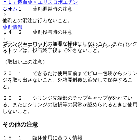
ＹＬ」
造血薬 > エリスロポエチン
ホーム
１４．１． 薬剤調製時の注意
他剤との混注は行わないこと。
薬剤情報
１４．２． 薬剤投与時の注意
プランジャーロッドの無理な操作はしないこと。またバック
ダルベポエチンアルファＢＳ注１２０μｇシリンジ「ＪＣ
ストップは、投与終了後まで外さないこと。
Ｒ」
（取扱い上の注意）
２０．１． できるだけ使用直前までピロー包装からシリン
ジを取り出さないこと。外箱開封後は遮光して保存するこ
と。
２０．２． シリンジ先端部のチップキャップが外れてい
る、またはシリンジの破損等の異常が認められるときは使用
しないこと。
その他の注意
１５．１． 臨床使用に基づく情報