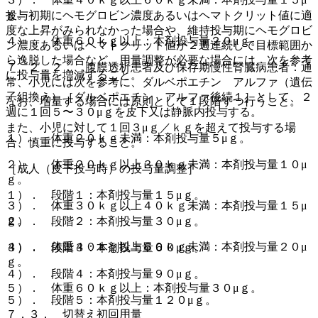
ｇ。
投与初期にヘモグロビン濃度あるいはヘマトクリット値に適
度な上昇がみられなかった場合や、維持投与期にヘモグロビ
４）． 体重６０ｋｇ以上：本剤投与量２０μｇ。
ン濃度あるいはヘマトクリット値が２週連続して目標範囲か
ら逸脱した場合など、用量調整が必要な場合には、次を参考
７．２．２． 腹膜透析患者及び保存期慢性腎臓病患者：通
に投与量を増減すること。
常、小児には次を参考に、ダルベポエチン アルファ（遺伝
子組換え）［ダルベポエチン アルファ後続１］として、２
なお、増量する場合には原則として１段階ずつ行うこと。
週に１回５〜３０μｇを皮下又は静脈内投与する。
また、小児に対して１回３μｇ／ｋｇを超えて投与する場
１）． 体重２０ｋｇ未満：本剤投与量５μｇ。
合、慎重に投与すること。
２）． 体重２０ｋｇ以上３０ｋｇ未満：本剤投与量１０μ
［成人（皮下投与時）の投与量調整］
ｇ。
１）． 段階１：本剤投与量１５μｇ。
３）． 体重３０ｋｇ以上４０ｋｇ未満：本剤投与量１５μ
ｇ。
２）． 段階２：本剤投与量３０μｇ。
４）． 体重４０ｋｇ以上６０ｋｇ未満：本剤投与量２０μ
３）． 段階３：本剤投与量６０μｇ。
ｇ。
４）． 段階４：本剤投与量９０μｇ。
５）． 体重６０ｋｇ以上：本剤投与量３０μｇ。
５）． 段階５：本剤投与量１２０μｇ。
７．３． 切替え初回用量