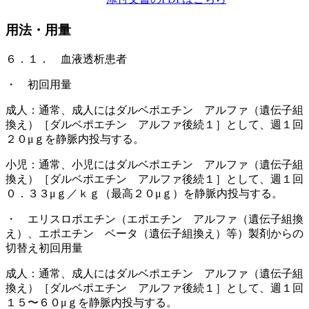
用法・用量
６．１． 血液透析患者
・ 初回用量
成人：通常、成人にはダルベポエチン アルファ（遺伝子組
換え）［ダルベポエチン アルファ後続１］として、週１回
２０μｇを静脈内投与する。
小児：通常、小児にはダルベポエチン アルファ（遺伝子組
換え）［ダルベポエチン アルファ後続１］として、週１回
０．３３μｇ／ｋｇ（最高２０μｇ）を静脈内投与する。
・ エリスロポエチン（エポエチン アルファ（遺伝子組換
え）、エポエチン ベータ（遺伝子組換え）等）製剤からの
切替え初回用量
成人：通常、成人にはダルベポエチン アルファ（遺伝子組
換え）［ダルベポエチン アルファ後続１］として、週１回
１５〜６０μｇを静脈内投与する。