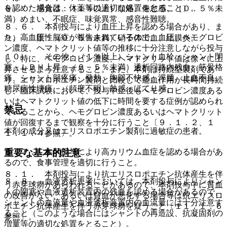
を認めた場合は、休薬等の適切な処置をとること）。
８）． 感覚器：（１％以上）頭痛、倦怠感、（０．５％未
満）めまい、不眠症、味覚異常、感音性難聴。
８．６． 本剤投与により血圧上昇を認める場合があり、ま
た、高血圧性脳症が報告されているので、血圧、ヘモグロビ
９）． 眼：（０．５％未満）硝子体出血、結膜炎。
ン濃度、ヘマトクリット値等の推移に十分注意しながら投与
１０）． その他：（１％以上）シャント血栓・シャント閉
し、特に、ヘモグロビン濃度、ヘマトクリット値は徐々に上
塞、ＬＤＨ上昇、（０．５％未満）透析回路内残血、筋骨格
昇させるよう注意すること。また、本剤は持続型製剤であ
痛、シャント部疼痛、発熱、胸部不快感、浮腫、止血不良、
り、エリスロポエチン製剤と比較して造血作用が長時間持続
糖尿病性壊疽、（頻度不明）熱感・ほてり感。
し、臨床試験において、投与中止後もヘモグロビン濃度ある
いはヘマトクリット値の低下に時間を要する症例が認められ
禁忌
ていることから、ヘモグロビン濃度あるいはヘマトクリット
値が回復するまで観察を十分に行うこと〔９．１．２、１
本剤の成分又はエリスロポエチン製剤に過敏症の患者。
１．１．４参照〕。
８．７． 本剤投与により高カリウム血症を認める場合があ
重要な基本的注意
るので、食事管理を適切に行うこと。
８．１． 本剤投与により抗エリスロポエチン抗体産生を伴
８．８． 血液透析患者においては、本剤投与によりシャン
う赤芽球癆があらわれることがあるので、本剤投与中に貧血
トの閉塞や血液透析装置内の残血を認める場合があるので、
の改善がない、あるいは貧血が悪化する場合等は抗エリスロ
シャントの血流量や血液透析装置内の血流量には十分注意す
ポエチン抗体産生を伴う赤芽球癆を疑うこと〔１１．１．６
ること（このような場合にはシャントの再造設、抗凝固剤の
参照〕。
増量等の適切な処置をとること）。