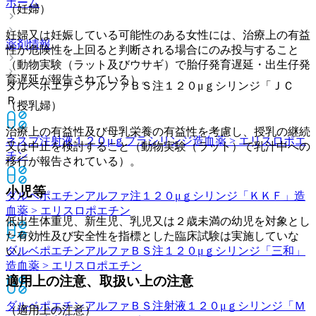
ホーム
（妊婦）
妊婦又は妊娠している可能性のある女性には、治療上の有益
薬剤情報
性が危険性を上回ると判断される場合にのみ投与すること
（動物実験（ラット及びウサギ）で胎仔発育遅延・出生仔発
育遅延が報告されている）。
ダルベポエチンアルファＢＳ注１２０μｇシリンジ「ＪＣ
Ｒ」
（授乳婦）
治療上の有益性及び母乳栄養の有益性を考慮し、授乳の継続
ネスプ注射液１２０μｇプラシリンジ
造血薬 > エリスロポエ
又は中止を検討すること（動物実験（ラット）で乳汁中への
チン
移行が報告されている）。
小児等
ダルベポエチンアルファ注１２０μｇシリンジ「ＫＫＦ」
造
血薬 > エリスロポエチン
低出生体重児、新生児、乳児又は２歳未満の幼児を対象とし
た有効性及び安全性を指標とした臨床試験は実施していな
い。
ダルベポエチンアルファＢＳ注１２０μｇシリンジ「三和」
造血薬 > エリスロポエチン
適用上の注意、取扱い上の注意
ダルベポエチンアルファＢＳ注射液１２０μｇシリンジ「Ｍ
（適用上の注意）