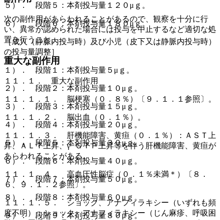
５）． 段階５：本剤投与量１２０μｇ。
次の副作用があらわれることがあるので、観察を十分に行
６）． 段階６：本剤投与量１８０μｇ。
い、異常が認められた場合には投与を中止するなど適切な処
置を行うこと。
［成人（静脈内投与時）及び小児（皮下又は静脈内投与時）
の投与量調整］
重大な副作用
１）． 段階１：本剤投与量５μｇ。
１１．１． 重大な副作用
２）． 段階２：本剤投与量１０μｇ。
１１．１．１． 脳梗塞（０．８％）〔９．１．１参照〕。
３）． 段階３：本剤投与量１５μｇ。
１１．１．２． 脳出血（０．１％）。
４）． 段階４：本剤投与量２０μｇ。
１１．１．３． 肝機能障害、黄疸（０．１％）：ＡＳＴ上
５）． 段階５：本剤投与量３０μｇ。
昇、ＡＬＴ上昇、γ−ＧＴＰ上昇等を伴う肝機能障害、黄疸が
あらわれることがある。
６）． 段階６：本剤投与量４０μｇ。
１１．１．４． 高血圧性脳症（０．１％未満＊）〔８．
７）． 段階７：本剤投与量５０μｇ。
６、９．１．２参照〕。
８）． 段階８：本剤投与量６０μｇ。
１１．１．５． ショック、アナフィラキシー（いずれも頻
度不明）：ショック、アナフィラキシー（じん麻疹、呼吸困
９）． 段階９：本剤投与量８０μｇ。