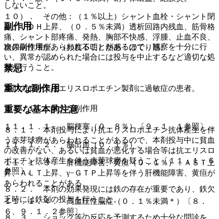
しないこと。
１０）． その他：（１％以上）シャント血栓・シャント閉
副作用
塞、ＬＤＨ上昇、（０．５％未満）透析回路内残血、筋骨格
痛、シャント部疼痛、発熱、胸部不快感、浮腫、止血不良、
次の副作用があらわれることがあるので、観察を十分に行
糖尿病性壊疽、（頻度不明）熱感・ほてり感。
い、異常が認められた場合には投与を中止するなど適切な処
禁忌
置を行うこと。
重大な副作用
本剤の成分又はエリスロポエチン製剤に過敏症の患者。
重要な基本的注意
１１．１． 重大な副作用
１１．１．１． 脳梗塞（０．８％）〔９．１．１参照〕。
８．１． 本剤投与により抗エリスロポエチン抗体産生を伴
う赤芽球癆があらわれることがあるので、本剤投与中に貧血
１１．１．２． 脳出血（０．１％）。
の改善がない、あるいは貧血が悪化する場合等は抗エリスロ
ポエチン抗体産生を伴う赤芽球癆を疑うこと〔１１．１．６
１１．１．３． 肝機能障害、黄疸（０．１％）：ＡＳＴ上
参照〕。
昇、ＡＬＴ上昇、γ−ＧＴＰ上昇等を伴う肝機能障害、黄疸が
あらわれることがある。
８．２． 本剤の効果発現には鉄の存在が重要であり、鉄欠
乏時には鉄剤の投与を行うこと。
１１．１．４． 高血圧性脳症（０．１％未満＊）〔８．
６、９．１．２参照〕。
８．３． ショック等の反応を予測するため十分な問診を