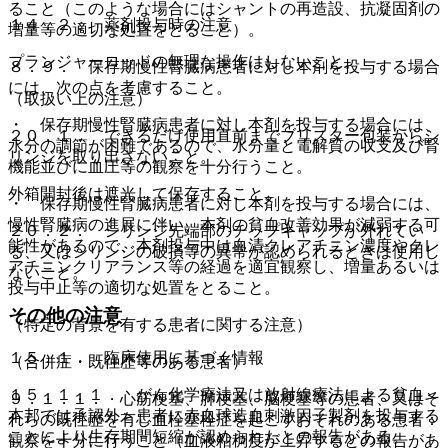
ること（このような場合にはシャントの再造設、抗凝固剤の
１４．２． 薬剤投与時の注意
増量等の適切な処置をとること）。
プランジャーロッドの無理な操作はしないこと。
８．９． 保存期慢性腎臓病患者に対し本剤を投与する場合
には、次の点を考慮すること。
（取扱い上の注意）
・ 保存期慢性腎臓病患者に対し本剤を投与する場合には、
２０．１． できるだけ使用直前までブリスター包装からシ
水分の調節が困難であるので、水分量と電解質の収支及び腎
リンジを取り出さないこと。
機能並びに血圧等の観察を十分行うこと。
外箱開封後は遮光して保存すること。
・ 保存期慢性腎臓病患者に対し本剤を投与する場合には、
慢性腎臓病の進展に伴い、本剤の貧血改善効果が減弱する可
２０．２． シリンジ先端部のチップキャップが外れてい
能性があるので、本剤投与中は血清クレアチニン濃度やクレ
る、又はシリンジの破損等の異常が認められるときは使用し
アチニンクリアランス等の経過を適宜観察し、増量あるいは
ないこと。
投与中止等の適切な処置をとること。
その他の注意
（特定の背景を有する患者に関する注意）
１５．１． 臨床使用に基づく情報
（合併症・既往歴等のある患者）
１５．１．１． がん化学療法又は放射線療法による貧血＜
９．１．１． 心筋梗塞、肺梗塞、脳梗塞等の患者、又はそ
本邦では承認外＞患者に赤血球造血刺激因子製剤を投与する
れらの既往歴を有し血栓塞栓症を起こすおそれのある患者：
ことにより生存期間短縮が認められたとの報告がある。
観察を十分に行うこと（血液粘稠度が上昇するとの報告があ