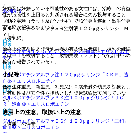
妊婦又は妊娠している可能性のある女性には、治療上の有益
薬剤情報
性が危険性を上回ると判断される場合にのみ投与すること
（動物実験（ラット及びウサギ）で胎仔発育遅延・出生仔発
育遅延が報告されている）。
ダルベポエチンアルファＢＳ注射液１２０μｇシリンジ「Ｍ
ＹＬ」
（授乳婦）
治療上の有益性及び母乳栄養の有益性を考慮し、授乳の継続
ネスプ注射液１２０μｇプラシリンジ
造血薬 > エリスロポエ
又は中止を検討すること（動物実験（ラット）で乳汁中への
チン
移行が報告されている）。
小児等
ダルベポエチンアルファ注１２０μｇシリンジ「ＫＫＦ」
造
血薬 > エリスロポエチン
低出生体重児、新生児、乳児又は２歳未満の幼児を対象とし
た有効性及び安全性を指標とした臨床試験は実施していな
ダルベポエチンアルファＢＳ注１２０μｇシリンジ「ＪＣ
い。
Ｒ」
造血薬 > エリスロポエチン
適用上の注意、取扱い上の注意
ダルベポエチンアルファＢＳ注１２０μｇシリンジ「三和」
（適用上の注意）
造血薬 > エリスロポエチン