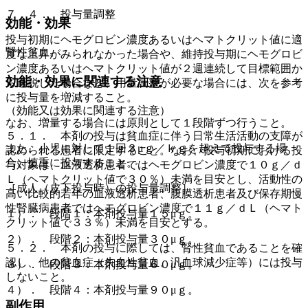
７．４． 投与量調整
効能・効果
投与初期にヘモグロビン濃度あるいはヘマトクリット値に適
腎性貧血。
度な上昇がみられなかった場合や、維持投与期にヘモグロビ
ン濃度あるいはヘマトクリット値が２週連続して目標範囲か
効能・効果に関連する注意
ら逸脱した場合など、用量調整が必要な場合には、次を参考
に投与量を増減すること。
（効能又は効果に関連する注意）
なお、増量する場合には原則として１段階ずつ行うこと。
５．１． 本剤の投与は貧血症に伴う日常生活活動の支障が
また、小児に対して１回３μｇ／ｋｇを超えて投与する場
認められる患者に限定すること。なお、投与初期における投
合、慎重に投与すること。
与対象は、血液透析患者ではヘモグロビン濃度で１０ｇ／ｄ
Ｌ（ヘマトクリット値で３０％）未満を目安とし、活動性の
［成人（皮下投与時）の投与量調整］
高い比較的若年の血液透析患者、腹膜透析患者及び保存期慢
性腎臓病患者ではヘモグロビン濃度で１１ｇ／ｄＬ（ヘマト
１）． 段階１：本剤投与量１５μｇ。
クリット値で３３％）未満を目安とする。
２）． 段階２：本剤投与量３０μｇ。
５．２． 本剤の投与に際しては、腎性貧血であることを確
認し、他の貧血症（失血性貧血、汎血球減少症等）には投与
３）． 段階３：本剤投与量６０μｇ。
しないこと。
４）． 段階４：本剤投与量９０μｇ。
副作用