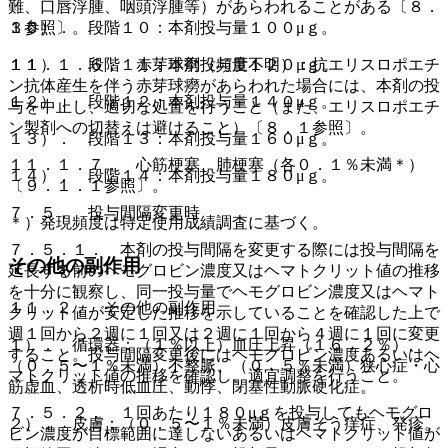
難、口唇浮腫、咽頭浮腫等）があらわれることがある〔８．
１０）． 段階１０：本剤投与量１００μｇ。
３参照〕。
１１）． 段階１１：本剤投与量１２０μｇ。
１１．１．６． 赤芽球癆（頻度不明）：抗エリスロポエチ
ン抗体産生を伴う赤芽球癆があらわれた場合には、本剤の投
１２）． 段階１２：本剤投与量１４０μｇ。
与を中止し、適切な処置を行うこと（また、エリスロポエチ
ン製剤への切替えは避けること）〔８．１参照〕。
１３）． 段階１３：本剤投与量１６０μｇ。
１１．１．７． 心筋梗塞、肺梗塞（各０．１％未満＊）
１４）． 段階１４：本剤投与量１８０μｇ。
〔９．１．１参照〕。
７．５． 投与間隔変更時
＊）発現頻度は特定使用成績調査に基づく。
７．５．１． 本剤の投与間隔を変更する際には投与間隔を
その他の副作用
延長する前のヘモグロビン濃度又はヘマトクリット値の推移
を十分に観察し、同一投与量でヘモグロビン濃度又はヘマト
１１．２． その他の副作用
クリット値が安定した推移を示していることを確認した上で
週１回から２週に１回又は２週に１回から４週に１回に変更
１）． 循環器：（１％以上）血圧上昇（１６．２％）、
すること。投与間隔変更後にはヘモグロビン濃度あるいはヘ
（０．５〜１％未満）不整脈、（０．５％未満）狭心症・心
マトクリット値の推移を確認し、適宜調整を行うこと。
筋虚血、透析時低血圧、動悸、閉塞性動脈硬化症。
７．５．２． １回あたり１８０μｇを投与してもヘモグロ
２）． 皮膚：（０．５〜１％未満）皮膚そう痒症、発疹。
ビン濃度が目標範囲に達しないあるいはヘマトクリット値が