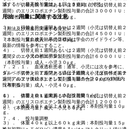
減するが、最高投与量は、１回１８０μｇとする。
２）． 切替え前１週間あるいは２週間（小児は切替え前２
週間）のエリスロポエチン製剤投与量の合計３０００ＩＵ：
用法・用量に関連する注意
（本剤投与量）成人・小児１５μｇ。
３）． 切替え前１週間あるいは２週間（小児は切替え前２
（用法及び用量に関連する注意）
週間）のエリスロポエチン製剤投与量の合計４５００ＩＵ：
７．１． 貧血改善効果の目標値は学会のガイドライン等、
（本剤投与量）成人・小児２０μｇ。
最新の情報を参考にすること。
４）． 切替え前１週間あるいは２週間（小児は切替え前２
７．２． 小児の初回用量
週間）のエリスロポエチン製剤投与量の合計６０００ＩＵ：
（本剤投与量）成人・小児３０μｇ。
７．２．１． 血液透析患者：通常、小児には次を参考に、
ダルベポエチン アルファ（遺伝子組換え）［ダルベポエチ
５）． 切替え前１週間あるいは２週間（小児は切替え前２
ン アルファ後続３］として、週１回５〜２０μｇを静脈内
週間）のエリスロポエチン製剤投与量の合計９０００ＩＵ：
投与する。
（本剤投与量）成人・小児４０μｇ。
１）． 体重３０ｋｇ未満：本剤投与量５μｇ。
６）． 切替え前１週間あるいは２週間（小児は切替え前２
週間）のエリスロポエチン製剤投与量の合計１２０００Ｉ
２）． 体重３０ｋｇ以上４０ｋｇ未満：本剤投与量１０μ
Ｕ：（本剤投与量）成人・小児６０μｇ。
ｇ。
７．４． 投与量調整
３）． 体重４０ｋｇ以上６０ｋｇ未満：本剤投与量１５μ
ｇ。