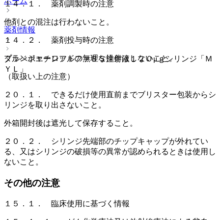
ホーム
１４．１． 薬剤調製時の注意
他剤との混注は行わないこと。
薬剤情報
１４．２． 薬剤投与時の注意
プランジャーロッドの無理な操作はしないこと。
ダルベポエチンアルファＢＳ注射液１２０μｇシリンジ「Ｍ
ＹＬ」
（取扱い上の注意）
２０．１． できるだけ使用直前までブリスター包装からシ
リンジを取り出さないこと。
外箱開封後は遮光して保存すること。
２０．２． シリンジ先端部のチップキャップが外れてい
る、又はシリンジの破損等の異常が認められるときは使用し
ないこと。
その他の注意
１５．１． 臨床使用に基づく情報