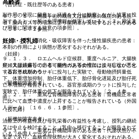
高齢者
（合併症・既往歴等のある患者）
副作用の発現に留意し、経過を十分に観察しながら慎重に投
９．１．１． 開腹手術の既往又は腸閉塞の既往のある患
与すること（一般に生理機能が低下している）〔７．用法及
者：腸内ガス等の増加により腸閉塞が発現するおそれがある
び用量に関連する注意の項参照〕。
〔１１．１．２参照〕。
妊婦・授乳婦
９．１．２． 消化・吸収障害を伴った慢性腸疾患の患者：
本剤の作用により病態が悪化するおそれがある。
（妊婦）
９．１．３． ロエムヘルド症候群、重度ヘルニア、大腸狭
窄・大腸潰瘍等の患者：腸内ガス等の増加により症状が悪化
妊婦又は妊娠している可能性のある女性には投与しないこと
するおそれがある。
（器官形成期のウサギに投与した実験で、母動物摂餌量低
下、体重増加抑制、胎仔体重低下、胎仔骨化遅延及び胎仔死
（腎機能障害患者）
亡率増加が報告されている。器官形成期のラットに投与した
実験で、胎仔体重の低下が報告されている）〔２．４参
９．２．１． 重篤な腎機能障害のある患者：腎機能正常者
照〕。
に比べて血漿中濃度が上昇することが報告されている（外国
人データ）〔１６．６．１参照〕。
（授乳婦）
（肝機能障害患者）
治療上の有益性及び母乳栄養の有益性を考慮し、授乳の継続
又は中止を検討すること（乳中へ移行することが報告されて
９．３．１． 重篤な肝機能障害のある患者：代謝状態が不
いる（外国人データ））。
安定であり、血糖管理状態が大きく変化するおそれがある。