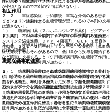
安定であり、血糖管理状態が大きく変化するおそれがある。
睡の患者［輸液及びインスリンによる速やかな高血糖の是正
が必須となるので本剤の投与は適さない］。
相互作用
２．２． 重症感染症、手術前後、重篤な外傷のある患者
［インスリン注射による血糖管理が望まれるので本剤の投与
１０．２． 併用注意：
は適さない］。
１）． 糖尿病用薬（スルホニルウレア系薬剤、ビグアナイ
２．３． 本剤の成分に対する過敏症の既往歴のある患者。
ド系薬剤、インスリン製剤、チアゾリジン系薬剤、速効型イ
ンスリン分泌促進薬、ＤＰＰ−４阻害剤、ＧＬＰ−１受容体
２．４． 妊婦又は妊娠している可能性のある女性〔９．５
作動薬、ＳＧＬＴ２阻害剤）〔１１．１．１参照〕［低血糖
妊婦の項参照〕。
症状発現するおそれがあるので、低用量から投与を開始する
など慎重に投与すること（併用糖尿病用薬の血糖降下作用に
重要な基本的注意
本剤の糖質吸収遅延作用が加わる）］。
８．１． 本剤投与中は、血糖を定期的に検査するととも
２）． 糖尿病用薬及びその血糖降下作用を増強する薬剤を
に、経過を十分に観察し、常に投与継続の必要性について注
併用している場合（糖尿病用薬の血糖降下作用を増強する薬
意を払うこと。本剤を２〜３カ月投与しても食後血糖に対す
剤（β−遮断剤、サリチル酸剤、モノアミン酸化酵素阻害
る効果が不十分な場合（静脈血漿で食後血糖２時間値が２０
剤、フィブラート系の高脂血症治療剤、ワルファリン等））
０ｍｇ／ｄＬ以下にコントロールできないなど）には、より
［糖尿病用薬及びその血糖降下作用を増強する薬剤の併用に
適切と考えられる治療への変更を考慮すること。なお、食後
加え更に本剤を併用する場合には、糖尿病用薬の使用上の注
血糖の十分なコントロール：静脈血漿で食後血糖２時間値が
意に記載の相互作用に留意するとともに、本剤の糖質吸収遅
１６０ｍｇ／ｄＬ以下が得られ、食事療法・運動療法又はこ
延作用が加わることによる影響に十分注意すること（併用薬