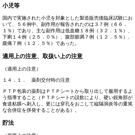
小児等
国内で実施された小児を対象とした製造販売後臨床試験にお
いて、５６例中、副作用が報告されたのは３７例（６６．
１％）であり、主な副作用は低血糖１８例（３２．１％）、
下痢１４例（２５．０％）、腹部膨満７例（１２．５％）、
腹痛７例（１２．５％）であった。
適用上の注意、取扱い上の注意
（適用上の注意）
１４．１． 薬剤交付時の注意
ＰＴＰ包装の薬剤はＰＴＰシートから取り出して服用するよ
う指導すること（ＰＴＰシートの誤飲により、硬い鋭角部が
食道粘膜へ刺入し、更には穿孔をおこして縦隔洞炎等の重篤
な合併症を併発することがある）。
貯法