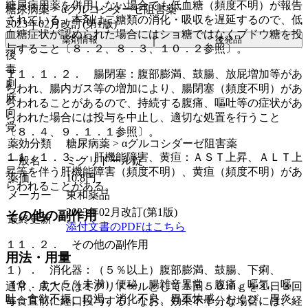
糖尿病用薬を併用しない場合でも低血糖（頻度不明）が報告
糖尿病薬 > αグルコシダーゼ阻害薬
されている。本剤は二糖類の消化・吸収を遅延するので、低
2023年02月改訂(第1版)
血糖症状が認められた場合にはショ糖ではなくブドウ糖を投
薬剤情報
後発品
与すること〔８．２、８．３、１０．２参照〕。
後
毒
１１．１．２． 腸閉塞：腹部膨満、鼓腸、放屁増加等があ
劇
らわれ、腸内ガス等の増加により、腸閉塞（頻度不明）があ
麻
らわれることがあるので、持続する腹痛、嘔吐等の症状があ
向
らわれた場合には投与を中止し、適切な処置を行うこと
覚
〔８．４、９．１．１参照〕。
薬効分類
糖尿病薬 > αグルコシダーゼ阻害薬
１１．１．３． 肝機能障害、黄疸：ＡＳＴ上昇、ＡＬＴ上
一般名
ミグリトール錠
昇等を伴う肝機能障害（頻度不明）、黄疸（頻度不明）があ
薬価
10.8
円
らわれることがある。
メーカー
東和薬品
2023年02月改訂(第1版)
その他の副作用
最終更新
添付文書のPDFはこちら
１１．２． その他の副作用
用法・用量
１）． 消化器：（５％以上）腹部膨満、鼓腸、下痢、
（０．１〜５％未満）便秘、腸雑音異常、腹痛、嘔気、嘔
通常、成人にはミグリトールとして１回５０ｍｇを１日３回
吐、食欲不振、口渇、消化不良、胃不快感、おくび、胃炎、
毎食直前に経口投与する。なお、効果不十分な場合には、経