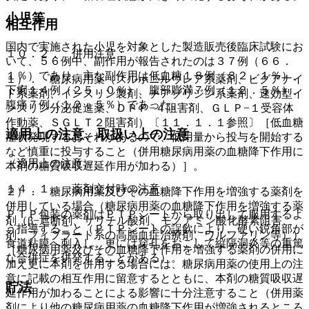
小児等
相互作用
国内で実施された小児を対象とした製造販売後臨床試験にお
１０．２． 併用注意：
いて、５６例中、副作用が報告されたのは３７例（６６．
１％）であり、主な副作用は低血糖１８例（３２．１％）、
１）． 糖尿病用薬（スルホニルウレア系薬剤、ビグアナイ
下痢１４例（２５．０％）、腹部膨満７例（１２．５％）、
ド系薬剤、インスリン製剤、チアゾリジン系薬剤、速効型イ
腹痛７例（１２．５％）であった。
ンスリン分泌促進薬、ＤＰＰ−４阻害剤、ＧＬＰ−１受容体
作動薬、ＳＧＬＴ２阻害剤）〔１１．１．１参照〕［低血糖
適用上の注意、取扱い上の注意
症状発現するおそれがあるので、低用量から投与を開始する
など慎重に投与すること（併用糖尿病用薬の血糖降下作用に
（適用上の注意）
本剤の糖質吸収遅延作用が加わる）］。
１４．１． 薬剤交付時の注意
２）． 糖尿病用薬及びその血糖降下作用を増強する薬剤を
併用している場合（糖尿病用薬の血糖降下作用を増強する薬
ＰＴＰ包装の薬剤はＰＴＰシートから取り出して服用するよ
剤（β−遮断剤、サリチル酸剤、モノアミン酸化酵素阻害
う指導すること（ＰＴＰシートの誤飲により、硬い鋭角部が
剤、フィブラート系の高脂血症治療剤、ワルファリン等））
食道粘膜へ刺入し、更には穿孔をおこして縦隔洞炎等の重篤
［糖尿病用薬及びその血糖降下作用を増強する薬剤の併用に
な合併症を併発することがある）。
加え更に本剤を併用する場合には、糖尿病用薬の使用上の注
意に記載の相互作用に留意するとともに、本剤の糖質吸収遅
貯法
延作用が加わることによる影響に十分注意すること（併用薬
剤により他の糖尿病用薬の血糖降下作用が増強されるところ