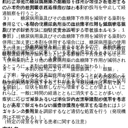
れらに加えて経口血糖降下剤若しくはインスリンを使用する
剤により他の糖尿病用薬の血糖降下作用が増強されるところ
のみで十分と判断される場合には、本剤の投与を中止して経
に、本剤の糖質吸収遅延作用が加わる）］。
過観察を行うこと。
３）． 糖尿病用薬及びその血糖降下作用を減弱する薬剤を
８．２． 本剤の使用にあたっては、患者に対し低血糖症状
併用している場合（糖尿病用薬の血糖降下作用を減弱する薬
及びその対処方法について十分説明すること〔１１．１．１
剤（アドレナリン、副腎皮質ホルモン、甲状腺ホルモン
参照〕。
等））［糖尿病用薬及びその血糖降下作用を減弱する薬剤の
併用に加え更に本剤を併用する場合には、糖尿病用薬の使用
８．３． 低血糖症状を起こすことがあるので、高所作業、
上の注意に記載の相互作用に留意するとともに、本剤の糖質
自動車の運転等に従事している患者に投与するときには注意
吸収遅延作用が加わることによる影響に十分注意すること
すること〔１１．１．１参照〕。
（併用薬剤により他の糖尿病用薬の血糖降下作用が減弱され
るところに、本剤の糖質吸収遅延作用が加わる）］。
８．４． 本剤の投与により、「腹部膨満」、「鼓腸」、
「下痢」等の消化器系副作用が発現することがあるので、こ
４）． プロプラノロール、ラニチジン［これらの薬剤の生
れらの症状が発現するおそれがある場合には、少量から投与
物学的利用率が低下することがある（発現機序は不明であ
を開始し、症状を観察しながら増量することが望ましい（こ
る）］。
れらは、一般に時間の経過とともに消失することが多いが、
症状に応じて減量あるいは消化管内ガス駆除剤の併用を考慮
５）． ジゴキシン［ジゴキシンの血漿中濃度が低下するこ
し、高度で耐えられない場合は投与を中止すること）〔１
とがあり、ジゴキシンの血漿中濃度が低下した場合には、ジ
１．１．２参照〕。
ゴキシンの投与量を調節するなど適切な処置を行う（発現機
序は不明である）］。
（特定の背景を有する患者に関する注意）