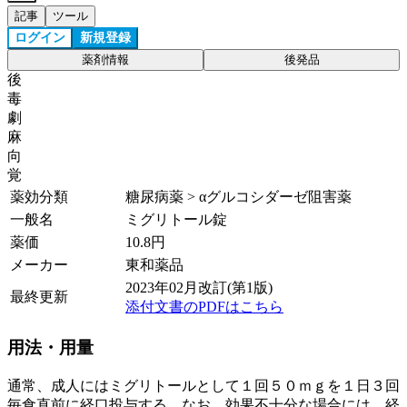
記事
ツール
ログイン
新規登録
薬剤情報
後発品
後
毒
劇
麻
向
覚
薬効分類
糖尿病薬 > αグルコシダーゼ阻害薬
一般名
ミグリトール錠
薬価
10.8
円
メーカー
東和薬品
2023年02月改訂(第1版)
最終更新
添付文書のPDFはこちら
用法・用量
通常、成人にはミグリトールとして１回５０ｍｇを１日３回
毎食直前に経口投与する。なお、効果不十分な場合には、経