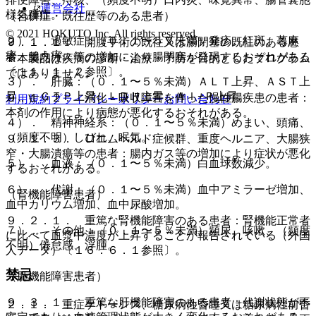
運営会社
様気腫症。
（合併症・既往歴等のある患者）
© 2021 HOKUTO Inc. All rights reserved.
２）． 過敏症：（０．１〜５％未満）発疹、紅斑、蕁麻
９．１．１． 開腹手術の既往又は腸閉塞の既往のある患
疹、そう痒。
者：腸内ガス等の増加により腸閉塞が発現するおそれがある
※本製品は疾病の診断・治療・予防を目的としたプログラム
〔１１．１．２参照〕。
ではありません。
３）． 肝臓：（０．１〜５％未満）ＡＬＴ上昇、ＡＳＴ上
昇、γ−ＧＴＰ上昇、ＬＤＨ上昇、Ａｌ−Ｐ上昇。
９．１．２． 消化・吸収障害を伴った慢性腸疾患の患者：
利用規約
プライバシーポリシー
お問い合わせ
本剤の作用により病態が悪化するおそれがある。
４）． 精神神経系：（０．１〜５％未満）めまい、頭痛、
（頻度不明）しびれ、眠気。
９．１．３． ロエムヘルド症候群、重度ヘルニア、大腸狭
窄・大腸潰瘍等の患者：腸内ガス等の増加により症状が悪化
５）． 血液：（０．１〜５％未満）白血球数減少。
するおそれがある。
６）． 代謝：（０．１〜５％未満）血中アミラーゼ増加、
（腎機能障害患者）
血中カリウム増加、血中尿酸増加。
９．２．１． 重篤な腎機能障害のある患者：腎機能正常者
７）． その他：（０．１〜５％未満）頻尿、咳嗽、（頻度
に比べて血漿中濃度が上昇することが報告されている（外国
不明）倦怠感、浮腫。
人データ）〔１６．６．１参照〕。
禁忌
（肝機能障害患者）
９．３．１． 重篤な肝機能障害のある患者：代謝状態が不
２．１． 重症ケトーシス、糖尿病性昏睡又は糖尿病性前昏