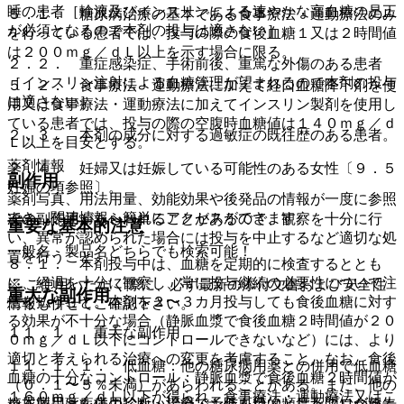
睡の患者［輸液及びインスリンによる速やかな高血糖の是正
５．１． 糖尿病治療の基本である食事療法・運動療法のみ
が必須となるので本剤の投与は適さない］。
を行っている患者では、投与の際の食後血糖１又は２時間値
は２００ｍｇ／ｄＬ以上を示す場合に限る。
２．２． 重症感染症、手術前後、重篤な外傷のある患者
［インスリン注射による血糖管理が望まれるので本剤の投与
５．２． 食事療法・運動療法に加えて経口血糖降下剤を使
は適さない］。
用又は食事療法・運動療法に加えてインスリン製剤を使用し
ている患者では、投与の際の空腹時血糖値は１４０ｍｇ／ｄ
２．３． 本剤の成分に対する過敏症の既往歴のある患者。
Ｌ以上を目安とする。
薬剤情報
２．４． 妊婦又は妊娠している可能性のある女性〔９．５
副作用
妊婦の項参照〕。
薬剤写真、用法用量、効能効果や後発品の情報が一度に参照
でき、関連情報へ簡単にアクセスができます。
次の副作用があらわれることがあるので、観察を十分に行
重要な基本的注意
い、異常が認められた場合には投与を中止するなど適切な処
一般名、製品名どちらでも検索可能！
置を行うこと。
８．１． 本剤投与中は、血糖を定期的に検査するととも
に、経過を十分に観察し、常に投与継続の必要性について注
※ ご使用いただく際に、必ず最新の添付文書および安全性
重大な副作用
意を払うこと。本剤を２〜３カ月投与しても食後血糖に対す
情報も併せてご確認下さい。
る効果が不十分な場合（静脈血漿で食後血糖２時間値が２０
１１．１． 重大な副作用
０ｍｇ／ｄＬ以下にコントロールできないなど）には、より
適切と考えられる治療への変更を考慮すること。なお、食後
１１．１．１． 低血糖：他の糖尿病用薬との併用で低血糖
血糖の十分なコントロール：静脈血漿で食後血糖２時間値が
（０．１〜５％未満）があらわれることがある。また、他の
１６０ｍｇ／ｄＬ以下が得られ、食事療法・運動療法又はこ
※本製品は疾病の診断・治療・予防を目的としたプログラム
糖尿病用薬を併用しない場合でも低血糖（頻度不明）が報告