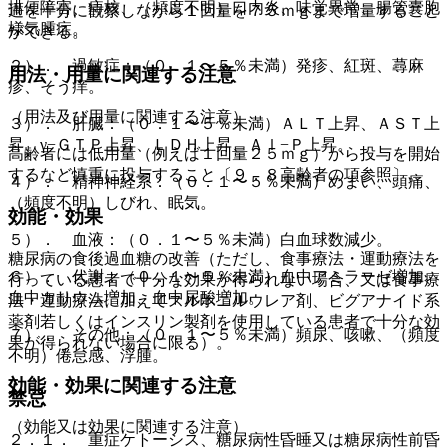
排便障害、痔核、（頻度不明）口内炎、味覚異常、腸管嚢胞
過を十分に観察しながら１回量を７５ｍｇまで増量すること
様気腫症。
ができる。
２）． 過敏症：（０．１〜５％未満）発疹、紅斑、蕁麻
用法・用量に関連する注意
疹、そう痒。
（用法及び用量に関連する注意）
３）． 肝臓：（０．１〜５％未満）ＡＬＴ上昇、ＡＳＴ上
昇、γ−ＧＴＰ上昇、ＬＤＨ上昇、Ａｌ−Ｐ上昇。
高齢者には低用量（例えば１回量２５ｍｇ）から投与を開始
するなど慎重に投与すること〔９．８高齢者の項参照〕。
４）． 精神神経系：（０．１〜５％未満）めまい、頭痛、
（頻度不明）しびれ、眠気。
効能・効果
５）． 血液：（０．１〜５％未満）白血球数減少。
糖尿病の食後過血糖の改善（ただし、食事療法・運動療法を
６）． 代謝：（０．１〜５％未満）血中アミラーゼ増加、
行っている患者で十分な効果が得られない場合、又は食事療
血中カリウム増加、血中尿酸増加。
法・運動療法に加えてスルホニルウレア剤、ビグアナイド系
薬剤若しくはインスリン製剤を使用している患者で十分な効
７）． その他：（０．１〜５％未満）頻尿、咳嗽、（頻度
果が得られない場合に限る）。
不明）倦怠感、浮腫。
効能・効果に関連する注意
禁忌
（効能又は効果に関連する注意）
２．１． 重症ケトーシス、糖尿病性昏睡又は糖尿病性前昏