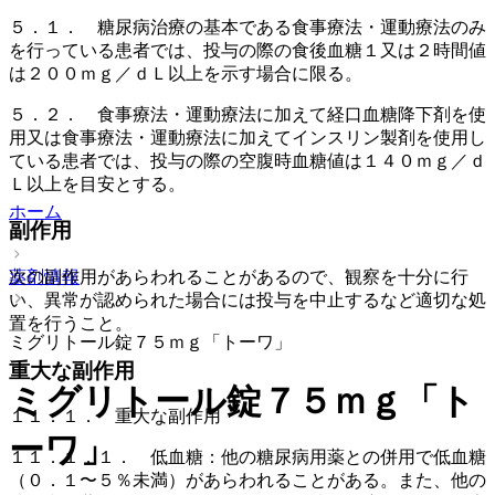
５．１． 糖尿病治療の基本である食事療法・運動療法のみ
を行っている患者では、投与の際の食後血糖１又は２時間値
は２００ｍｇ／ｄＬ以上を示す場合に限る。
５．２． 食事療法・運動療法に加えて経口血糖降下剤を使
用又は食事療法・運動療法に加えてインスリン製剤を使用し
ている患者では、投与の際の空腹時血糖値は１４０ｍｇ／ｄ
Ｌ以上を目安とする。
ホーム
副作用
薬剤情報
次の副作用があらわれることがあるので、観察を十分に行
い、異常が認められた場合には投与を中止するなど適切な処
置を行うこと。
ミグリトール錠７５ｍｇ「トーワ」
重大な副作用
ミグリトール錠７５ｍｇ「ト
１１．１． 重大な副作用
ーワ」
１１．１．１． 低血糖：他の糖尿病用薬との併用で低血糖
（０．１〜５％未満）があらわれることがある。また、他の