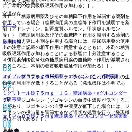
（保管上の注意）
に、本剤の糖質吸収遅延作用が加わる）］。
室温保存。
３）． 糖尿病用薬及びその血糖降下作用を減弱する薬剤を
併用している場合（糖尿病用薬の血糖降下作用を減弱する薬
ホーム
剤（アドレナリン、副腎皮質ホルモン、甲状腺ホルモン
等））［糖尿病用薬及びその血糖降下作用を減弱する薬剤の
併用に加え更に本剤を併用する場合には、糖尿病用薬の使用
薬剤情報
上の注意に記載の相互作用に留意するとともに、本剤の糖質
吸収遅延作用が加わることによる影響に十分注意すること
ミグリトール錠７５ｍｇ「トーワ」
（併用薬剤により他の糖尿病用薬の血糖降下作用が減弱され
るところに、本剤の糖質吸収遅延作用が加わる）］。
セイブル錠７５ｍｇ
糖尿病薬 > αグルコシダーゼ阻害薬
４）． プロプラノロール、ラニチジン［これらの薬剤の生
物学的利用率が低下することがある（発現機序は不明であ
る）］。
ミグリトール錠７５ｍｇ「ＪＧ」
糖尿病薬 > αグルコシダー
ゼ阻害薬
５）． ジゴキシン［ジゴキシンの血漿中濃度が低下するこ
とがあり、ジゴキシンの血漿中濃度が低下した場合には、ジ
ゴキシンの投与量を調節するなど適切な処置を行う（発現機
セイブルＯＤ錠７５ｍｇ
糖尿病薬 > αグルコシダーゼ阻害薬
序は不明である）］。
高齢者