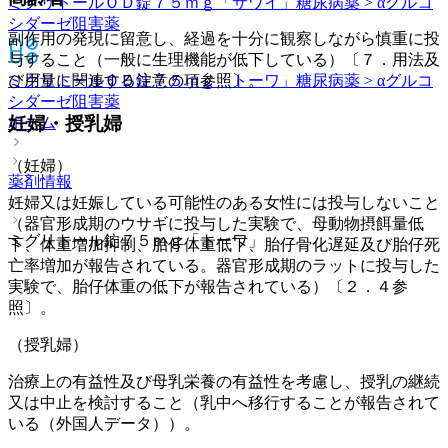
ミグリトールＯＤ錠７５ｍｇ「サワイ」
糖尿病薬 > αグルコ
シダーゼ阻害薬
副作用の発現に留意し、経過を十分に観察しながら慎重に投
与すること（一般に生理機能が低下している）〔７．用法及
ミグリトールＯＤ錠７５ｍｇ「トーワ」
糖尿病薬 > αグルコ
び用量に関連する注意の項参照〕。
シダーゼ阻害薬
妊婦・授乳婦
ホーム
（妊婦）
薬剤情報
妊婦又は妊娠している可能性のある女性には投与しないこと
（器官形成期のウサギに投与した実験で、母動物摂餌量低
ミグリトール錠７５ｍｇ「トーワ」
下、体重増加抑制、胎仔体重低下、胎仔骨化遅延及び胎仔死
亡率増加が報告されている。器官形成期のラットに投与した
実験で、胎仔体重の低下が報告されている）〔２．４参
照〕。
（授乳婦）
治療上の有益性及び母乳栄養の有益性を考慮し、授乳の継続
又は中止を検討すること（乳中へ移行することが報告されて
いる（外国人データ））。