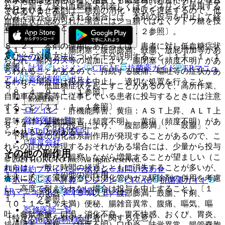
れらに加えて経口血糖降下剤若しくはインスリンを使用する
ではありません。
されている。本剤は二糖類の消化・吸収を遅延するので、低
のみで十分と判断される場合には、本剤の投与を中止して経
血糖症状が認められた場合にはショ糖ではなくブドウ糖を投
過観察を行うこと。
与すること〔８．２、８．３、１０．２参照〕。
８．２． 本剤の使用にあたっては、患者に対し低血糖症状
１１．１．２． 腸閉塞：腹部膨満、鼓腸、放屁増加等があ
及びその対処方法について十分説明すること〔１１．１．１
ホーム
ノート
らわれ、腸内ガス等の増加により、腸閉塞（頻度不明）があ
参照〕。
表・計算
レジメン
CTCAE
抗菌薬ガイド
ERマニュ
らわれることがあるので、持続する腹痛、嘔吐等の症状があ
アル
薬剤情報
ポスト
らわれた場合には投与を中止し、適切な処置を行うこと
８．３． 低血糖症状を起こすことがあるので、高所作業、
〔８．４、９．１．１参照〕。
自動車の運転等に従事している患者に投与するときには注意
新規登録
すること〔１１．１．１参照〕。
ログイン
１１．１．３． 肝機能障害、黄疸：ＡＳＴ上昇、ＡＬＴ上
監修医師一覧
昇等を伴う肝機能障害（頻度不明）、黄疸（頻度不明）があ
８．４． 本剤の投与により、「腹部膨満」、「鼓腸」、
UpToDate特別割引
らわれることがある。
「下痢」等の消化器系副作用が発現することがあるので、こ
運営会社
れらの症状が発現するおそれがある場合には、少量から投与
その他の副作用
を開始し、症状を観察しながら増量することが望ましい（こ
© 2021 HOKUTO Inc. All rights reserved.
れらは、一般に時間の経過とともに消失することが多いが、
利用規約
プライバシーポリシー
お問い合わせ
１１．２． その他の副作用
症状に応じて減量あるいは消化管内ガス駆除剤の併用を考慮
ホーム
表・計算
レジメン
CTCAE
抗菌薬ガイド
し、高度で耐えられない場合は投与を中止すること）〔１
ERマニュアル
薬剤情報
ポスト
１）． 消化器：（５％以上）腹部膨満、鼓腸、下痢、
１．１．２参照〕。
（０．１〜５％未満）便秘、腸雑音異常、腹痛、嘔気、嘔
監修医師一覧
吐、食欲不振、口渇、消化不良、胃不快感、おくび、胃炎、
（特定の背景を有する患者に関する注意）
UpToDate特別割引
排便障害、痔核、（頻度不明）口内炎、味覚異常、腸管嚢胞