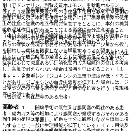
剤（アドレナリン、副腎皮質ホルモン、甲状腺ホルモン
８．３． 低血糖症状を起こすことがあるので、高所作業、
等））［糖尿病用薬及びその血糖降下作用を減弱する薬剤の
自動車の運転等に従事している患者に投与するときには注意
併用に加え更に本剤を併用する場合には、糖尿病用薬の使用
すること〔１１．１．１参照〕。
上の注意に記載の相互作用に留意するとともに、本剤の糖質
吸収遅延作用が加わることによる影響に十分注意すること
８．４． 本剤の投与により、「腹部膨満」、「鼓腸」、
（併用薬剤により他の糖尿病用薬の血糖降下作用が減弱され
「下痢」等の消化器系副作用が発現することがあるので、こ
るところに、本剤の糖質吸収遅延作用が加わる）］。
れらの症状が発現するおそれがある場合には、少量から投与
を開始し、症状を観察しながら増量することが望ましい（こ
４）． プロプラノロール、ラニチジン［これらの薬剤の生
れらは、一般に時間の経過とともに消失することが多いが、
物学的利用率が低下することがある（発現機序は不明であ
症状に応じて減量あるいは消化管内ガス駆除剤の併用を考慮
る）］。
し、高度で耐えられない場合は投与を中止すること）〔１
１．１．２参照〕。
５）． ジゴキシン［ジゴキシンの血漿中濃度が低下するこ
とがあり、ジゴキシンの血漿中濃度が低下した場合には、ジ
（特定の背景を有する患者に関する注意）
ゴキシンの投与量を調節するなど適切な処置を行う（発現機
序は不明である）］。
（合併症・既往歴等のある患者）
高齢者
９．１．１． 開腹手術の既往又は腸閉塞の既往のある患
者：腸内ガス等の増加により腸閉塞が発現するおそれがある
副作用の発現に留意し、経過を十分に観察しながら慎重に投
〔１１．１．２参照〕。
与すること（一般に生理機能が低下している）〔７．用法及
９．１．２． 消化・吸収障害を伴った慢性腸疾患の患者：