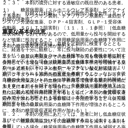
２．３． 本剤の成分に対する過敏症の既往歴のある患者。
１）． 糖尿病用薬（スルホニルウレア系薬剤、ビグアナイ
２．４． 妊婦又は妊娠している可能性のある女性〔９．５
ド系薬剤、インスリン製剤、チアゾリジン系薬剤、速効型イ
妊婦の項参照〕。
ンスリン分泌促進薬、ＤＰＰ−４阻害剤、ＧＬＰ−１受容体
作動薬、ＳＧＬＴ２阻害剤）〔１１．１．１参照〕［低血糖
重要な基本的注意
症状発現するおそれがあるので、低用量から投与を開始する
など慎重に投与すること（併用糖尿病用薬の血糖降下作用に
８．１． 本剤投与中は、血糖を定期的に検査するととも
本剤の糖質吸収遅延作用が加わる）］。
に、経過を十分に観察し、常に投与継続の必要性について注
意を払うこと。本剤を２〜３カ月投与しても食後血糖に対す
２）． 糖尿病用薬及びその血糖降下作用を増強する薬剤を
る効果が不十分な場合（静脈血漿で食後血糖２時間値が２０
併用している場合（糖尿病用薬の血糖降下作用を増強する薬
０ｍｇ／ｄＬ以下にコントロールできないなど）には、より
剤（β−遮断剤、サリチル酸剤、モノアミン酸化酵素阻害
適切と考えられる治療への変更を考慮すること。なお、食後
剤、フィブラート系の高脂血症治療剤、ワルファリン等））
血糖の十分なコントロール：静脈血漿で食後血糖２時間値が
［糖尿病用薬及びその血糖降下作用を増強する薬剤の併用に
１６０ｍｇ／ｄＬ以下が得られ、食事療法・運動療法又はこ
加え更に本剤を併用する場合には、糖尿病用薬の使用上の注
れらに加えて経口血糖降下剤若しくはインスリンを使用する
意に記載の相互作用に留意するとともに、本剤の糖質吸収遅
のみで十分と判断される場合には、本剤の投与を中止して経
延作用が加わることによる影響に十分注意すること（併用薬
過観察を行うこと。
剤により他の糖尿病用薬の血糖降下作用が増強されるところ
に、本剤の糖質吸収遅延作用が加わる）］。
８．２． 本剤の使用にあたっては、患者に対し低血糖症状
及びその対処方法について十分説明すること〔１１．１．１
３）． 糖尿病用薬及びその血糖降下作用を減弱する薬剤を
参照〕。
併用している場合（糖尿病用薬の血糖降下作用を減弱する薬