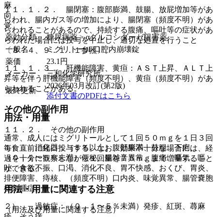
麻
１１．１．２． 腸閉塞：腹部膨満、鼓腸、放屁増加等があ
向
らわれ、腸内ガス等の増加により、腸閉塞（頻度不明）があ
覚
らわれることがあるので、持続する腹痛、嘔吐等の症状があ
薬効分類
糖尿病薬 > αグルコシダーゼ阻害薬
らわれた場合には投与を中止し、適切な処置を行うこと
一般名
ミグリトール口腔内崩壊錠
〔８．４、９．１．１参照〕。
薬価
23.1
円
１１．１．３． 肝機能障害、黄疸：ＡＳＴ上昇、ＡＬＴ上
メーカー
三和化学研究所
昇等を伴う肝機能障害（頻度不明）、黄疸（頻度不明）があ
2026年03月改訂(第2版)
らわれることがある。
最終更新
添付文書のPDFはこちら
その他の副作用
用法・用量
１１．２． その他の副作用
通常、成人にはミグリトールとして１回５０ｍｇを１日３回
１）． 消化器：（５％以上）腹部膨満、鼓腸、下痢、
毎食直前に経口投与する。なお、効果不十分な場合には、経
（０．１〜５％未満）便秘、腸雑音異常、腹痛、嘔気、嘔
過を十分に観察しながら１回量を７５ｍｇまで増量すること
吐、食欲不振、口渇、消化不良、胃不快感、おくび、胃炎、
ができる。
排便障害、痔核、（頻度不明）口内炎、味覚異常、腸管嚢胞
用法・用量に関連する注意
様気腫症。
２）． 過敏症：（０．１〜５％未満）発疹、紅斑、蕁麻
（用法及び用量に関連する注意）
疹、そう痒。