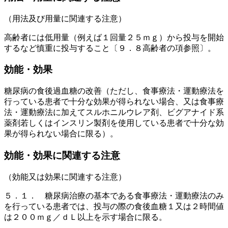
（用法及び用量に関連する注意）
高齢者には低用量（例えば１回量２５ｍｇ）から投与を開始
するなど慎重に投与すること〔９．８高齢者の項参照〕。
効能・効果
糖尿病の食後過血糖の改善（ただし、食事療法・運動療法を
行っている患者で十分な効果が得られない場合、又は食事療
法・運動療法に加えてスルホニルウレア剤、ビグアナイド系
薬剤若しくはインスリン製剤を使用している患者で十分な効
果が得られない場合に限る）。
効能・効果に関連する注意
（効能又は効果に関連する注意）
５．１． 糖尿病治療の基本である食事療法・運動療法のみ
を行っている患者では、投与の際の食後血糖１又は２時間値
は２００ｍｇ／ｄＬ以上を示す場合に限る。