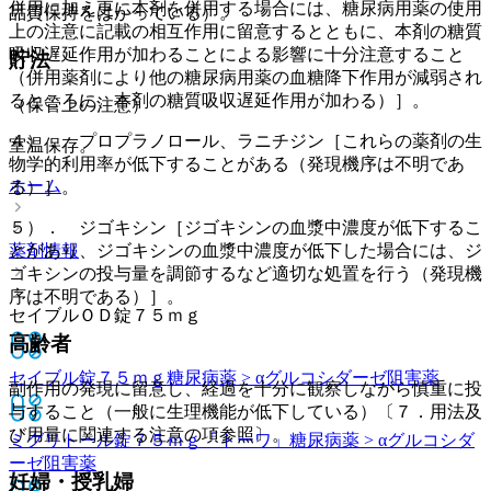
併用に加え更に本剤を併用する場合には、糖尿病用薬の使用
品質保持をはかっている）。
上の注意に記載の相互作用に留意するとともに、本剤の糖質
吸収遅延作用が加わることによる影響に十分注意すること
貯法
（併用薬剤により他の糖尿病用薬の血糖降下作用が減弱され
るところに、本剤の糖質吸収遅延作用が加わる）］。
（保管上の注意）
４）． プロプラノロール、ラニチジン［これらの薬剤の生
室温保存。
物学的利用率が低下することがある（発現機序は不明であ
ホーム
る）］。
５）． ジゴキシン［ジゴキシンの血漿中濃度が低下するこ
とがあり、ジゴキシンの血漿中濃度が低下した場合には、ジ
薬剤情報
ゴキシンの投与量を調節するなど適切な処置を行う（発現機
序は不明である）］。
セイブルＯＤ錠７５ｍｇ
高齢者
セイブル錠７５ｍｇ
糖尿病薬 > αグルコシダーゼ阻害薬
副作用の発現に留意し、経過を十分に観察しながら慎重に投
与すること（一般に生理機能が低下している）〔７．用法及
び用量に関連する注意の項参照〕。
ミグリトール錠７５ｍｇ「トーワ」
糖尿病薬 > αグルコシダ
ーゼ阻害薬
妊婦・授乳婦