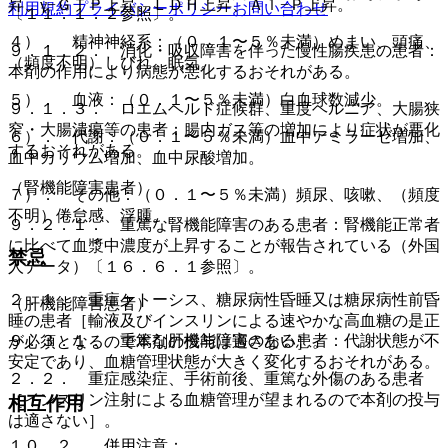
昇、γ−ＧＴＰ上昇、ＬＤＨ上昇、Ａｌ−Ｐ上昇。
利用規約
プライバシーポリシー
お問い合わせ
〔１１．１．２参照〕。
４）． 精神神経系：（０．１〜５％未満）めまい、頭痛、
９．１．２． 消化・吸収障害を伴った慢性腸疾患の患者：
（頻度不明）しびれ、眠気。
本剤の作用により病態が悪化するおそれがある。
５）． 血液：（０．１〜５％未満）白血球数減少。
９．１．３． ロエムヘルド症候群、重度ヘルニア、大腸狭
窄・大腸潰瘍等の患者：腸内ガス等の増加により症状が悪化
６）． 代謝：（０．１〜５％未満）血中アミラーゼ増加、
するおそれがある。
血中カリウム増加、血中尿酸増加。
（腎機能障害患者）
７）． その他：（０．１〜５％未満）頻尿、咳嗽、（頻度
不明）倦怠感、浮腫。
９．２．１． 重篤な腎機能障害のある患者：腎機能正常者
に比べて血漿中濃度が上昇することが報告されている（外国
禁忌
人データ）〔１６．６．１参照〕。
２．１． 重症ケトーシス、糖尿病性昏睡又は糖尿病性前昏
（肝機能障害患者）
睡の患者［輸液及びインスリンによる速やかな高血糖の是正
９．３．１． 重篤な肝機能障害のある患者：代謝状態が不
が必須となるので本剤の投与は適さない］。
安定であり、血糖管理状態が大きく変化するおそれがある。
２．２． 重症感染症、手術前後、重篤な外傷のある患者
［インスリン注射による血糖管理が望まれるので本剤の投与
相互作用
は適さない］。
１０．２． 併用注意：