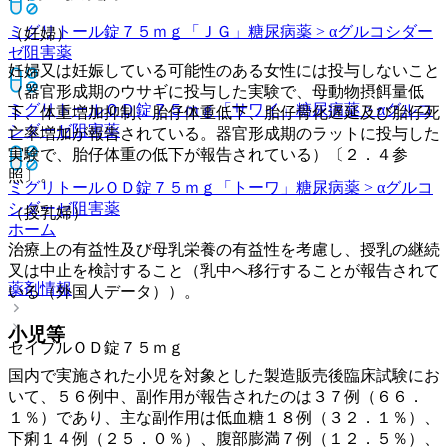
ミグリトール錠７５ｍｇ「ＪＧ」
糖尿病薬 > αグルコシダー
（妊婦）
ゼ阻害薬
妊婦又は妊娠している可能性のある女性には投与しないこと
（器官形成期のウサギに投与した実験で、母動物摂餌量低
ミグリトールＯＤ錠７５ｍｇ「サワイ」
糖尿病薬 > αグルコ
下、体重増加抑制、胎仔体重低下、胎仔骨化遅延及び胎仔死
シダーゼ阻害薬
亡率増加が報告されている。器官形成期のラットに投与した
実験で、胎仔体重の低下が報告されている）〔２．４参
照〕。
ミグリトールＯＤ錠７５ｍｇ「トーワ」
糖尿病薬 > αグルコ
シダーゼ阻害薬
（授乳婦）
ホーム
治療上の有益性及び母乳栄養の有益性を考慮し、授乳の継続
又は中止を検討すること（乳中へ移行することが報告されて
薬剤情報
いる（外国人データ））。
小児等
セイブルＯＤ錠７５ｍｇ
国内で実施された小児を対象とした製造販売後臨床試験にお
いて、５６例中、副作用が報告されたのは３７例（６６．
１％）であり、主な副作用は低血糖１８例（３２．１％）、
下痢１４例（２５．０％）、腹部膨満７例（１２．５％）、