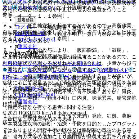
表・計算
レジメン
CTCAE
抗菌薬ガイド
ERマニュ
８．２． 本剤の使用にあたっては、患者に対し低血糖症状
らわれることがあるので、持続する腹痛、嘔吐等の症状があ
及びその対処方法について十分説明すること〔１１．１．１
アル
薬剤情報
ポスト
らわれた場合には投与を中止し、適切な処置を行うこと
参照〕。
〔８．４、９．１．１参照〕。
新規登録
８．３． 低血糖症状を起こすことがあるので、高所作業、
ログイン
１１．１．３． 肝機能障害、黄疸：ＡＳＴ上昇、ＡＬＴ上
自動車の運転等に従事している患者に投与するときには注意
監修医師一覧
昇等を伴う肝機能障害（頻度不明）、黄疸（頻度不明）があ
すること〔１１．１．１参照〕。
UpToDate特別割引
らわれることがある。
運営会社
８．４． 本剤の投与により、「腹部膨満」、「鼓腸」、
その他の副作用
「下痢」等の消化器系副作用が発現することがあるので、こ
© 2021 HOKUTO Inc. All rights reserved.
れらの症状が発現するおそれがある場合には、少量から投与
利用規約
プライバシーポリシー
お問い合わせ
１１．２． その他の副作用
を開始し、症状を観察しながら増量することが望ましい（こ
ホーム
表・計算
レジメン
CTCAE
抗菌薬ガイド
れらは、一般に時間の経過とともに消失することが多いが、
ERマニュアル
薬剤情報
ポスト
１）． 消化器：（５％以上）腹部膨満、鼓腸、下痢、
症状に応じて減量あるいは消化管内ガス駆除剤の併用を考慮
（０．１〜５％未満）便秘、腸雑音異常、腹痛、嘔気、嘔
監修医師一覧
し、高度で耐えられない場合は投与を中止すること）〔１
吐、食欲不振、口渇、消化不良、胃不快感、おくび、胃炎、
UpToDate特別割引
１．１．２参照〕。
排便障害、痔核、（頻度不明）口内炎、味覚異常、腸管嚢胞
運営会社
様気腫症。
（特定の背景を有する患者に関する注意）
© 2021 HOKUTO Inc. All rights reserved.
２）． 過敏症：（０．１〜５％未満）発疹、紅斑、蕁麻
（合併症・既往歴等のある患者）
疹、そう痒。
※本製品は疾病の診断・治療・予防を目的としたプログラム
ではありません。
９．１．１． 開腹手術の既往又は腸閉塞の既往のある患
３）． 肝臓：（０．１〜５％未満）ＡＬＴ上昇、ＡＳＴ上
者：腸内ガス等の増加により腸閉塞が発現するおそれがある