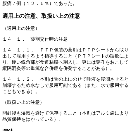
腹痛７例（１２．５％）であった。
適用上の注意、取扱い上の注意
（適用上の注意）
１４．１． 薬剤交付時の注意
１４．１．１． ＰＴＰ包装の薬剤はＰＴＰシートから取り
出して服用するよう指導すること（ＰＴＰシートの誤飲によ
り、硬い鋭角部が食道粘膜へ刺入し、更には穿孔をおこして
縦隔洞炎等の重篤な合併症を併発することがある）。
１４．１．２． 本剤は舌の上にのせて唾液を浸潤させると
崩壊するため水なしで服用可能である（また、水で服用する
こともできる）。
（取扱い上の注意）
開封後も湿気を避けて保存すること（本剤はアルミ袋により
品質保持をはかっている）。