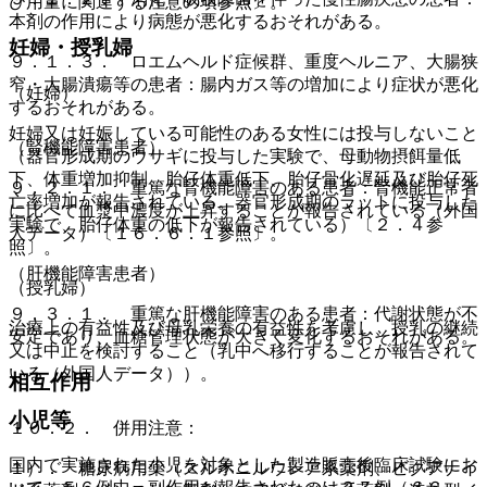
び用量に関連する注意の項参照〕。
本剤の作用により病態が悪化するおそれがある。
妊婦・授乳婦
９．１．３． ロエムヘルド症候群、重度ヘルニア、大腸狭
窄・大腸潰瘍等の患者：腸内ガス等の増加により症状が悪化
（妊婦）
するおそれがある。
妊婦又は妊娠している可能性のある女性には投与しないこと
（腎機能障害患者）
（器官形成期のウサギに投与した実験で、母動物摂餌量低
下、体重増加抑制、胎仔体重低下、胎仔骨化遅延及び胎仔死
９．２．１． 重篤な腎機能障害のある患者：腎機能正常者
亡率増加が報告されている。器官形成期のラットに投与した
に比べて血漿中濃度が上昇することが報告されている（外国
実験で、胎仔体重の低下が報告されている）〔２．４参
人データ）〔１６．６．１参照〕。
照〕。
（肝機能障害患者）
（授乳婦）
９．３．１． 重篤な肝機能障害のある患者：代謝状態が不
治療上の有益性及び母乳栄養の有益性を考慮し、授乳の継続
安定であり、血糖管理状態が大きく変化するおそれがある。
又は中止を検討すること（乳中へ移行することが報告されて
いる（外国人データ））。
相互作用
小児等
１０．２． 併用注意：
国内で実施された小児を対象とした製造販売後臨床試験にお
１）． 糖尿病用薬（スルホニルウレア系薬剤、ビグアナイ