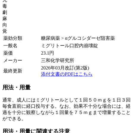
毒
劇
麻
向
覚
薬効分類
糖尿病薬 > αグルコシダーゼ阻害薬
一般名
ミグリトール口腔内崩壊錠
薬価
23.1
円
メーカー
三和化学研究所
2026年03月改訂(第2版)
最終更新
添付文書のPDFはこちら
用法・用量
通常、成人にはミグリトールとして１回５０ｍｇを１日３回
毎食直前に経口投与する。なお、効果不十分な場合には、経
過を十分に観察しながら１回量を７５ｍｇまで増量すること
ができる。
用法・用量に関連する注意