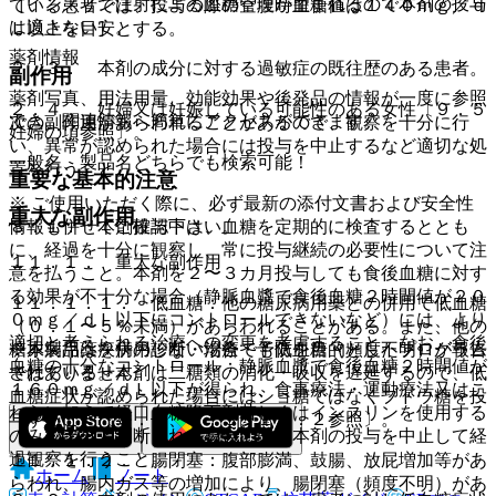
［インスリン注射による血糖管理が望まれるので本剤の投与
ている患者では、投与の際の空腹時血糖値は１４０ｍｇ／ｄ
は適さない］。
Ｌ以上を目安とする。
薬剤情報
２．３． 本剤の成分に対する過敏症の既往歴のある患者。
副作用
薬剤写真、用法用量、効能効果や後発品の情報が一度に参照
２．４． 妊婦又は妊娠している可能性のある女性〔９．５
でき、関連情報へ簡単にアクセスができます。
次の副作用があらわれることがあるので、観察を十分に行
妊婦の項参照〕。
い、異常が認められた場合には投与を中止するなど適切な処
一般名、製品名どちらでも検索可能！
置を行うこと。
重要な基本的注意
※ ご使用いただく際に、必ず最新の添付文書および安全性
重大な副作用
情報も併せてご確認下さい。
８．１． 本剤投与中は、血糖を定期的に検査するととも
に、経過を十分に観察し、常に投与継続の必要性について注
１１．１． 重大な副作用
意を払うこと。本剤を２〜３カ月投与しても食後血糖に対す
る効果が不十分な場合（静脈血漿で食後血糖２時間値が２０
１１．１．１． 低血糖：他の糖尿病用薬との併用で低血糖
０ｍｇ／ｄＬ以下にコントロールできないなど）には、より
（０．１〜５％未満）があらわれることがある。また、他の
適切と考えられる治療への変更を考慮すること。なお、食後
※本製品は疾病の診断・治療・予防を目的としたプログラム
糖尿病用薬を併用しない場合でも低血糖（頻度不明）が報告
血糖の十分なコントロール：静脈血漿で食後血糖２時間値が
ではありません。
されている。本剤は二糖類の消化・吸収を遅延するので、低
１６０ｍｇ／ｄＬ以下が得られ、食事療法・運動療法又はこ
血糖症状が認められた場合にはショ糖ではなくブドウ糖を投
れらに加えて経口血糖降下剤若しくはインスリンを使用する
与すること〔８．２、８．３、１０．２参照〕。
のみで十分と判断される場合には、本剤の投与を中止して経
過観察を行うこと。
１１．１．２． 腸閉塞：腹部膨満、鼓腸、放屁増加等があ
ホーム
ノート
らわれ、腸内ガス等の増加により、腸閉塞（頻度不明）があ