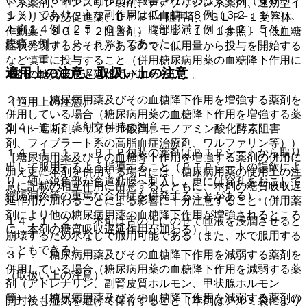
いて、５６例中、副作用が報告されたのは３７例（６６．
ド系薬剤、インスリン製剤、チアゾリジン系薬剤、速効型イ
１％）であり、主な副作用は低血糖１８例（３２．１％）、
ンスリン分泌促進薬、ＤＰＰ−４阻害剤、ＧＬＰ−１受容体
下痢１４例（２５．０％）、腹部膨満７例（１２．５％）、
作動薬、ＳＧＬＴ２阻害剤）〔１１．１．１参照〕［低血糖
腹痛７例（１２．５％）であった。
症状発現するおそれがあるので、低用量から投与を開始する
など慎重に投与すること（併用糖尿病用薬の血糖降下作用に
適用上の注意、取扱い上の注意
本剤の糖質吸収遅延作用が加わる）］。
２）． 糖尿病用薬及びその血糖降下作用を増強する薬剤を
（適用上の注意）
併用している場合（糖尿病用薬の血糖降下作用を増強する薬
１４．１． 薬剤交付時の注意
剤（β−遮断剤、サリチル酸剤、モノアミン酸化酵素阻害
剤、フィブラート系の高脂血症治療剤、ワルファリン等））
１４．１．１． ＰＴＰ包装の薬剤はＰＴＰシートから取り
［糖尿病用薬及びその血糖降下作用を増強する薬剤の併用に
出して服用するよう指導すること（ＰＴＰシートの誤飲によ
加え更に本剤を併用する場合には、糖尿病用薬の使用上の注
り、硬い鋭角部が食道粘膜へ刺入し、更には穿孔をおこして
意に記載の相互作用に留意するとともに、本剤の糖質吸収遅
縦隔洞炎等の重篤な合併症を併発することがある）。
延作用が加わることによる影響に十分注意すること（併用薬
剤により他の糖尿病用薬の血糖降下作用が増強されるところ
１４．１．２． 本剤は舌の上にのせて唾液を浸潤させると
に、本剤の糖質吸収遅延作用が加わる）］。
崩壊するため水なしで服用可能である（また、水で服用する
こともできる）。
３）． 糖尿病用薬及びその血糖降下作用を減弱する薬剤を
併用している場合（糖尿病用薬の血糖降下作用を減弱する薬
（取扱い上の注意）
剤（アドレナリン、副腎皮質ホルモン、甲状腺ホルモン
等））［糖尿病用薬及びその血糖降下作用を減弱する薬剤の
開封後も湿気を避けて保存すること（本剤はアルミ袋により