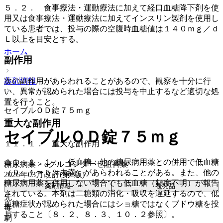
５．２． 食事療法・運動療法に加えて経口血糖降下剤を使
用又は食事療法・運動療法に加えてインスリン製剤を使用し
ている患者では、投与の際の空腹時血糖値は１４０ｍｇ／ｄ
Ｌ以上を目安とする。
ホーム
副作用
薬剤情報
次の副作用があらわれることがあるので、観察を十分に行
い、異常が認められた場合には投与を中止するなど適切な処
置を行うこと。
セイブルＯＤ錠７５ｍｇ
重大な副作用
セイブルＯＤ錠７５ｍｇ
１１．１． 重大な副作用
１１．１．１． 低血糖：他の糖尿病用薬との併用で低血糖
糖尿病薬 > αグルコシダーゼ阻害薬
（０．１〜５％未満）があらわれることがある。また、他の
2026年03月改訂(第2版)
糖尿病用薬を併用しない場合でも低血糖（頻度不明）が報告
薬剤情報
後発品
されている。本剤は二糖類の消化・吸収を遅延するので、低
先
血糖症状が認められた場合にはショ糖ではなくブドウ糖を投
毒
与すること〔８．２、８．３、１０．２参照〕。
劇