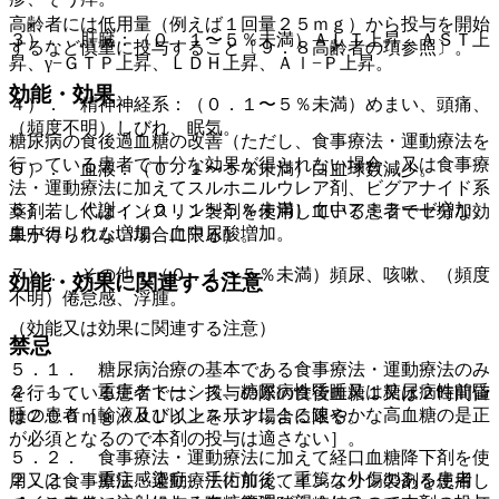
高齢者には低用量（例えば１回量２５ｍｇ）から投与を開始
３）． 肝臓：（０．１〜５％未満）ＡＬＴ上昇、ＡＳＴ上
するなど慎重に投与すること〔９．８高齢者の項参照〕。
昇、γ−ＧＴＰ上昇、ＬＤＨ上昇、Ａｌ−Ｐ上昇。
効能・効果
４）． 精神神経系：（０．１〜５％未満）めまい、頭痛、
（頻度不明）しびれ、眠気。
糖尿病の食後過血糖の改善（ただし、食事療法・運動療法を
行っている患者で十分な効果が得られない場合、又は食事療
５）． 血液：（０．１〜５％未満）白血球数減少。
法・運動療法に加えてスルホニルウレア剤、ビグアナイド系
６）． 代謝：（０．１〜５％未満）血中アミラーゼ増加、
薬剤若しくはインスリン製剤を使用している患者で十分な効
血中カリウム増加、血中尿酸増加。
果が得られない場合に限る）。
７）． その他：（０．１〜５％未満）頻尿、咳嗽、（頻度
効能・効果に関連する注意
不明）倦怠感、浮腫。
（効能又は効果に関連する注意）
禁忌
５．１． 糖尿病治療の基本である食事療法・運動療法のみ
２．１． 重症ケトーシス、糖尿病性昏睡又は糖尿病性前昏
を行っている患者では、投与の際の食後血糖１又は２時間値
睡の患者［輸液及びインスリンによる速やかな高血糖の是正
は２００ｍｇ／ｄＬ以上を示す場合に限る。
が必須となるので本剤の投与は適さない］。
５．２． 食事療法・運動療法に加えて経口血糖降下剤を使
２．２． 重症感染症、手術前後、重篤な外傷のある患者
用又は食事療法・運動療法に加えてインスリン製剤を使用し