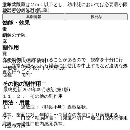
う蝕予防剤
塗布薬液量は２ｍＬ以下とし、幼小児においては必要最小限
2023年09月改訂(第1版)
度にとどめること。
薬剤情報
後発品
効能・効果
他
毒
齲蝕の予防。
劇
麻
副作用
向
覚
次の副作用があらわれることがあるので、観察を十分に行
薬効分類
う蝕予防剤
い、異常が認められた場合には使用を中止するなど適切な処
一般名
フッ化ナトリウム液
置を行うこと。
薬価
0
円
メーカー
サンスター
その他の副作用
最終更新
2023年09月改訂(第1版)
１１．２． その他の副作用
用法・用量
１）． 過敏症：（頻度不明）過敏症状。
通常、歯面に対し年間１〜２回次の方法により実施する。
２）． 口腔・粘膜障害：（頻度不明）一過性口腔内軟部組
織痛・一過性口腔内感覚異常。
［塗布方法］