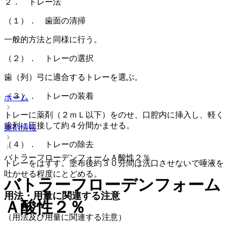
２． トレー法
（１）． 歯面の清掃
一般的方法と同様に行う。
（２）． トレーの選択
歯（列）弓に適合するトレーを選ぶ。
（３）． トレーの装着
ホーム
トレーに薬剤（２ｍＬ以下）をのせ、口腔内に挿入し、軽く
歯列に圧接して約４分間かませる。
薬剤情報
（４）． トレーの除去
バトラーフローデンフォームＡ酸性２％
トレーをはずす。塗布後約３０分間は洗口させないで唾液を
吐かせる程度にとどめる。
バトラーフローデンフォーム
用法・用量に関連する注意
Ａ酸性２％
（用法及び用量に関連する注意）