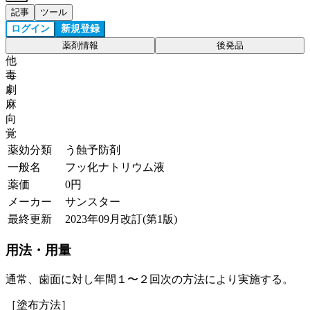
記事
ツール
ログイン
新規登録
薬剤情報
後発品
他
毒
劇
麻
向
覚
薬効分類
う蝕予防剤
一般名
フッ化ナトリウム液
薬価
0
円
メーカー
サンスター
最終更新
2023年09月改訂(第1版)
用法・用量
通常、歯面に対し年間１〜２回次の方法により実施する。
［塗布方法］