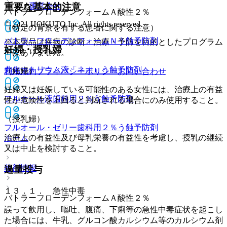
重要な基本的注意
運営会社
バトラーフローデンフォームＡ酸性２％
© 2021 HOKUTO Inc. All rights reserved.
（特定の背景を有する患者に関する注意）
バトラーフローデンフォームＮ
う蝕予防剤
※本製品は疾病の診断・治療・予防を目的としたプログラム
妊婦・授乳婦
ではありません。
弗化ナトリウム液「ネオ」
う蝕予防剤
（妊婦）
利用規約
プライバシーポリシー
お問い合わせ
妊婦又は妊娠している可能性のある女性には、治療上の有益
フルオール液歯科用２％
う蝕予防剤
性が危険性を上回ると判断される場合にのみ使用すること。
（授乳婦）
フルオール・ゼリー歯科用２％
う蝕予防剤
治療上の有益性及び母乳栄養の有益性を考慮し、授乳の継続
ホーム
又は中止を検討すること。
薬剤情報
過量投与
１３．１． 急性中毒
バトラーフローデンフォームＡ酸性２％
誤って飲用し、嘔吐、腹痛、下痢等の急性中毒症状を起こし
た場合には、牛乳、グルコン酸カルシウム等のカルシウム剤