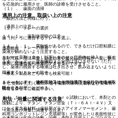
を応急的に服用させ、医師の診療を受けさせること。
（１）． 歯面の清掃
適用上の注意、取扱い上の注意
一般的方法と同様に行う。
（適用上の注意）
（２）． トレーの選択
１４．１． 薬剤使用時の注意
歯（列）弓に適合するトレーを選ぶ。
１４．１．１． 腐蝕性があるので、できるだけ口腔粘膜に
（３）． トレーの装着
薬剤情報
薬液が触れないよう注意すること。
トレーに薬剤（２ｍＬ以下）をのせ、口腔内に挿入し、軽く
薬剤写真、用法用量、効能効果や後発品の情報が一度に参照
１４．１．２． 塗布後約３０分間は洗口させない（ただ
歯列に圧接して約４分間かませる。
でき、関連情報へ簡単にアクセスができます。
し、薬液の残留する唾液は吐き出させ、飲み込まないように
指示する）。
（４）． トレーの除去
一般名、製品名どちらでも検索可能！
１４．１．３． 歯科医師又はその指導下で歯科衛生士が取
トレーをはずす。塗布後約３０分間は洗口させないで唾液を
※ ご使用いただく際に、必ず最新の添付文書および安全性
扱うこと。
吐かせる程度にとどめる。
情報も併せてご確認下さい。
１４．１．４． Ｉｎ ｖｉｔｒｏ試験において、本剤との
用法・用量に関連する注意
接触により、チタン、チタン合金（Ｔｉ−６Ａｌ−４Ｖ）又
はケイ素含有材料（歯科用グラスアイオノマーセメント、歯
（用法及び用量に関連する注意）
科用コンポジットレジン充填材等）が変色したり表面性状に
※本製品は疾病の診断・治療・予防を目的としたプログラム