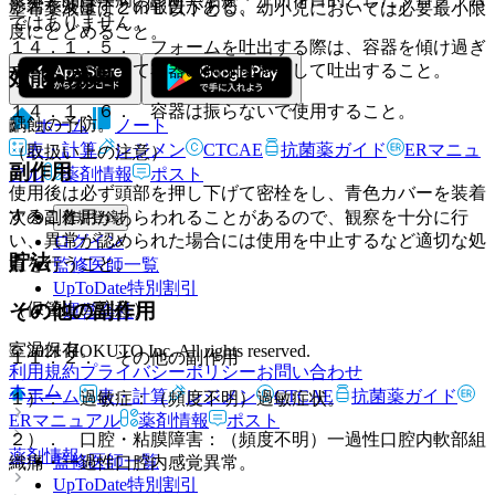
影響を及ぼすとの報告がある。
塗布薬液量は２ｍＬ以下とし、幼小児においては必要最小限
ではありません。
度にとどめること。
１４．１．５． フォームを吐出する際は、容器を傾け過ぎ
ず、タテに持って容器の胴体部を押して吐出すること。
効能・効果
１４．１．６． 容器は振らないで使用すること。
齲蝕の予防。
ホーム
ノート
表・計算
レジメン
CTCAE
抗菌薬ガイド
ERマニュ
（取扱い上の注意）
副作用
アル
薬剤情報
ポスト
使用後は必ず頭部を押し下げて密栓をし、青色カバーを装着
すること。
次の副作用があらわれることがあるので、観察を十分に行
新規登録
い、異常が認められた場合には使用を中止するなど適切な処
ログイン
貯法
置を行うこと。
監修医師一覧
UpToDate特別割引
その他の副作用
（保管上の注意）
運営会社
室温保存。
© 2021 HOKUTO Inc. All rights reserved.
１１．２． その他の副作用
利用規約
プライバシーポリシー
お問い合わせ
ホーム
ホーム
表・計算
レジメン
CTCAE
抗菌薬ガイド
１）． 過敏症：（頻度不明）過敏症状。
ERマニュアル
薬剤情報
ポスト
２）． 口腔・粘膜障害：（頻度不明）一過性口腔内軟部組
薬剤情報
監修医師一覧
織痛・一過性口腔内感覚異常。
UpToDate特別割引