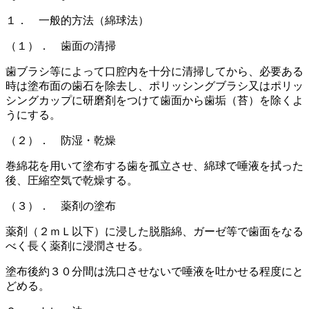
１． 一般的方法（綿球法）
（１）． 歯面の清掃
歯ブラシ等によって口腔内を十分に清掃してから、必要ある
時は塗布面の歯石を除去し、ポリッシングブラシ又はポリッ
シングカップに研磨剤をつけて歯面から歯垢（苔）を除くよ
うにする。
（２）． 防湿・乾燥
巻綿花を用いて塗布する歯を孤立させ、綿球で唾液を拭った
後、圧縮空気で乾燥する。
（３）． 薬剤の塗布
薬剤（２ｍＬ以下）に浸した脱脂綿、ガーゼ等で歯面をなる
べく長く薬剤に浸潤させる。
塗布後約３０分間は洗口させないで唾液を吐かせる程度にと
どめる。