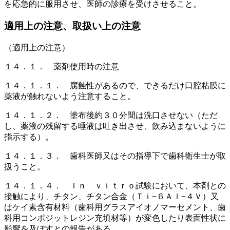
を応急的に服用させ、医師の診療を受けさせること。
適用上の注意、取扱い上の注意
（適用上の注意）
１４．１． 薬剤使用時の注意
１４．１．１． 腐蝕性があるので、できるだけ口腔粘膜に
薬液が触れないよう注意すること。
１４．１．２． 塗布後約３０分間は洗口させない（ただ
し、薬液の残留する唾液は吐き出させ、飲み込まないように
指示する）。
１４．１．３． 歯科医師又はその指導下で歯科衛生士が取
扱うこと。
１４．１．４． Ｉｎ ｖｉｔｒｏ試験において、本剤との
接触により、チタン、チタン合金（Ｔｉ−６Ａｌ−４Ｖ）又
はケイ素含有材料（歯科用グラスアイオノマーセメント、歯
科用コンポジットレジン充填材等）が変色したり表面性状に
影響を及ぼすとの報告がある。