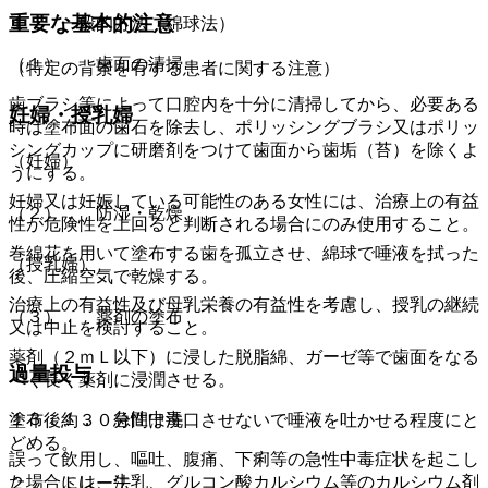
重要な基本的注意
１． 一般的方法（綿球法）
（１）． 歯面の清掃
（特定の背景を有する患者に関する注意）
歯ブラシ等によって口腔内を十分に清掃してから、必要ある
妊婦・授乳婦
時は塗布面の歯石を除去し、ポリッシングブラシ又はポリッ
シングカップに研磨剤をつけて歯面から歯垢（苔）を除くよ
（妊婦）
うにする。
妊婦又は妊娠している可能性のある女性には、治療上の有益
（２）． 防湿・乾燥
性が危険性を上回ると判断される場合にのみ使用すること。
巻綿花を用いて塗布する歯を孤立させ、綿球で唾液を拭った
（授乳婦）
後、圧縮空気で乾燥する。
治療上の有益性及び母乳栄養の有益性を考慮し、授乳の継続
（３）． 薬剤の塗布
又は中止を検討すること。
薬剤（２ｍＬ以下）に浸した脱脂綿、ガーゼ等で歯面をなる
過量投与
べく長く薬剤に浸潤させる。
１３．１． 急性中毒
塗布後約３０分間は洗口させないで唾液を吐かせる程度にと
どめる。
誤って飲用し、嘔吐、腹痛、下痢等の急性中毒症状を起こし
た場合には、牛乳、グルコン酸カルシウム等のカルシウム剤
２． トレー法